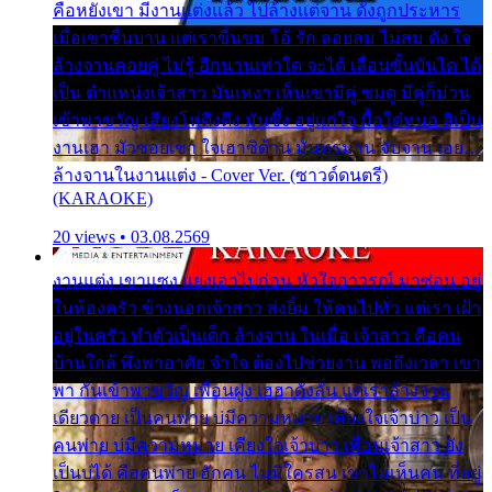
คือหยังเขา มีงานแต่งแล้ว ไปล้างแต่จาน ดั่งถูกประหาร
เมื่อเขาชื่นบาน แต่เราขื่นขม โอ้ รัก ลอยลม ไม่สม ดัง ใจ
ล้างจานคอยคู่ ไม่รู้ อีกนานเท่าใด จะได้ เลื่อนขั้นบันได ได้
เป็น ตำแหน่งเจ้าสาว มันเหงา เห็นเขามีคู่ ซมดู มีคู่ก็ม่วน
เข้าพาขวัญ เสียงโห่ตึงตึง มันซึ้ง อยู่แก่ใจ มื้อใด๋หนอ สิเป็น
งานเฮา มัวซอยเขา ใจเฮาซิด้าน มันทรมาน จับจาน เอย…
ล้างจานในงานแต่ง - Cover Ver. (ซาวด์ดนตรี)
(KARAOKE)
20 views • 03.08.2569
งานแต่ง เขาแซง แย่งเอาไปก่อน หัวใจอาวรณ์ มาซ่อน อยู่
ในห้องครัว ข้างนอกเจ้าสาว ส่งยิ้ม ให้คนไปทั่ว แต่เรา เฝ้า
อยู่ในครัว ทำตัวเป็นเด็ก ล้างจาน ในเมื่อ เจ้าสาว คือคน
บ้านใกล้ พึ่งพาอาศัย จำใจ ต้องไปช่วยงาน พอถึงเวลา เขา
พา กันเข้าพาขวัญ เพื่อนฝูง เฮฮาดังลั่น แต่เราล้างจาน
เดียวดาย เป็นคนพ่าย บ่มีความหมาย เคียงใจเจ้าบ่าว เป็น
คนพ่าย บ่มีความหมาย เคียงใจเจ้าบ่าว เพื่อนเจ้าสาว ยัง
เป็นบ่ได้ คือคนพ่าย ฮักคน ไม่มีใครสน เขาไม่เห็นคน ที่อยู่