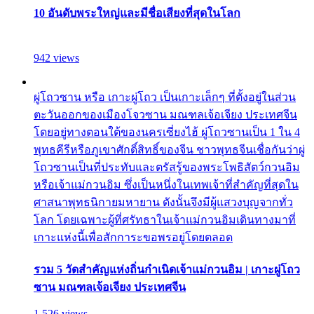
10 อันดับพระใหญ่และมีชื่อเสียงที่สุดในโลก
942 views
ผู่โถวซาน หรือ เกาะผู่โถว เป็นเกาะเล็กๆ ที่ตั้งอยู่ในส่วน
ตะวันออกของเมืองโจวซาน มณฑลเจ้อเจียง ประเทศจีน
โดยอยู่ทางตอนใต้ของนครเซี่ยงไฮ้ ผู่โถวซานเป็น 1 ใน 4
พุทธคีรีหรือภูเขาศักดิ์สิทธิ์ของจีน ชาวพุทธจีนเชื่อกันว่าผู่
โถวซานเป็นที่ประทับและตรัสรู้ของพระโพธิสัตว์กวนอิม
หรือเจ้าแม่กวนอิม ซึ่งเป็นหนึ่งในเทพเจ้าที่สำคัญที่สุดใน
ศาสนาพุทธนิกายมหายาน ดังนั้นจึงมีผู้แสวงบุญจากทั่ว
โลก โดยเฉพาะผู้ที่ศรัทธาในเจ้าแม่กวนอิมเดินทางมาที่
เกาะแห่งนี้เพื่อสักการะขอพรอยู่โดยตลอด
รวม 5 วัดสำคัญแห่งถิ่นกำเนิดเจ้าแม่กวนอิม | เกาะผู่โถว
ซาน มณฑลเจ้อเจียง ประเทศจีน
1,526 views