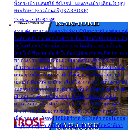
หิ้วกระเป๋า | แสงสุรีย์ รุ่งโรจน์ - แย่งกระเป๋า | เตือนใจ บุญ
พระรักษา (ซาวด์ดนตรี) (KARAOKE)
13 views • 03.08.2569
งานแต่ง เขาแซง แย่งเอาไปก่อน หัวใจอาวรณ์ มาซ่อน อยู่
ในห้องครัว ข้างนอกเจ้าสาว ส่งยิ้ม ให้คนไปทั่ว แต่เรา เฝ้า
อยู่ในครัว ทำตัวเป็นเด็ก ล้างจาน ในเมื่อ เจ้าสาว คือคน
บ้านใกล้ พึ่งพาอาศัย จำใจ ต้องไปช่วยงาน พอถึงเวลา เขา
พา กันเข้าพาขวัญ เพื่อนฝูง เฮฮาดังลั่น แต่เราล้างจาน
เดียวดาย เป็นคนพ่าย บ่มีความหมาย เคียงใจเจ้าบ่าว เป็น
คนพ่าย บ่มีความหมาย เคียงใจเจ้าบ่าว เพื่อนเจ้าสาว ยัง
เป็นบ่ได้ คือคนพ่าย ฮักคน ไม่มีใครสน เขาไม่เห็นคน ที่อยู่
ในครัว เจ้าสาว ก็มัวแต่งตัว สวยเด่น นั่งเคียงเจ้าบ่าว ที่เขา
เฝ้าคอย ใจเต้น หัวใจของเรา ลำเค็ญ ใครจะมองเห็น
ความใน ใจ เศร้า มันร้าวระบม ต้องมาขื่นขม เศร้าตรม
ท่ามความสุขี ช่วยงานเขาแต่ง แต่เรา แล้งมาหลายปี
เมื่อไรหนอจะ โชคดี ได้มีพิธีวิวาห์ หัวใจหล้า คอยไปคอย
มา คือหน้าที่เก่า หัวใจหล้า คอยไปคอยมา คือหน้าที่เก่า