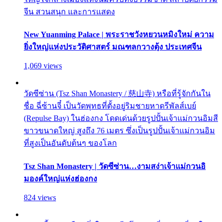
จีน สวนสนุก และการแสดง
New Yuanming Palace | พระราชวังหยวนหมิงใหม่ ความ
ยิ่งใหญ่แห่งประวัติศาสตร์ มณฑลกวางตุ้ง ประเทศจีน
1,069 views
วัดซีซ่าน (Tsz Shan Monastery / 慈山寺) หรือที่รู้จักกันใน
ชื่อ ฉี่ซ้านจี๋ เป็นวัดพุทธที่ตั้งอยู่ริมชายหาดรีพัลส์เบย์
(Repulse Bay) ในฮ่องกง โดดเด่นด้วยรูปปั้นเจ้าแม่กวนอิมสี
ขาวขนาดใหญ่ สูงถึง 76 เมตร ซึ่งเป็นรูปปั้นเจ้าแม่กวนอิม
ที่สูงเป็นอันดับต้นๆ ของโลก
Tsz Shan Monastery | วัดซีซ่าน…งามสง่าเจ้าแม่กวนอิ
มองค์ใหญ่แห่งฮ่องกง
824 views