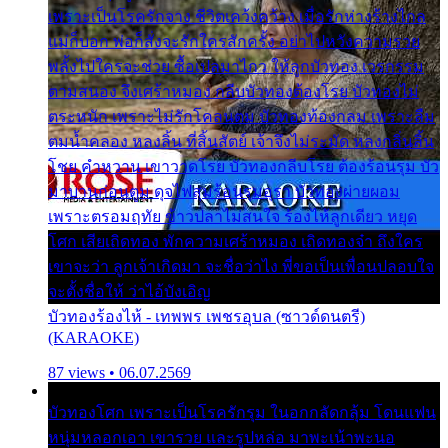
เพราะเป็นโรครักจาง ชีวิตเคว้งคว้าง เมื่อรักห่างร้างไกล
แม่ก็บอก พ่อก็สั่งจะรักใครสักครั้ง อย่าไปหวังความรวย
พลั้งไปใครจะช่วย ซื้อเปลมาไกว ให้ลูกบัวทอง เวรกรรม
ตามสนอง จึงเศร้าหมอง กลีบบัวทองต้องโรย บัวทองไม่
ตระหนัก เพราะไม่รักโคลนตม บัวทองท้องกลม เพราะลืม
ตมน้ำคลอง หลงลิ้น ที่สิ้นสัตย์ เจ้าจึงไม่ระมัด หลงกลิ่นลิ้น
โชย คำหวาน เขาวาดโรย บัวทองกลีบโรย ต้องร้อนรุม บัว
มาบานก่อนตูม ดุจไฟสุมร้อนรุมอุรา บัวทองผ่ายผอม
เพราะตรอมฤทัย ข้าวปลาไม่สนใจ ร้องไห้ลูกเดียว หยุด
โศก เสียเถิดทอง พักความเศร้าหมอง เถิดทองจ๋า ถึงใคร
เขาจะว่า ลูกเจ้าเกิดมา จะชื่อว่าไง พี่ขอเป็นเพื่อนปลอบใจ
จะตั้งชื่อให้ ว่าไอ้บังเอิญ
บัวทองร้องไห้ - เทพพร เพชรอุบล (ซาวด์ดนตรี)
(KARAOKE)
87 views • 06.07.2569
บัวทองโศก เพราะเป็นโรครักรุม ในอกกลัดกลุ้ม โดนแฟน
หนุ่มหลอกเอา เขารวย และรูปหล่อ มาพะเน้าพะนอ