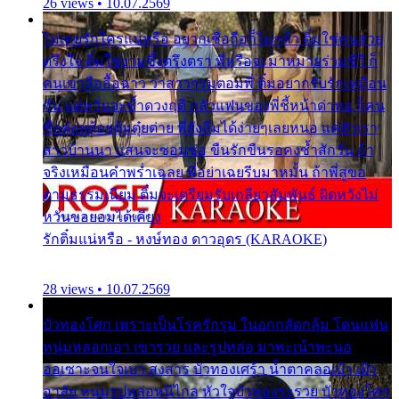
26 views • 10.07.2569
ไม่เคยรักใครแน่หรือ อยากเชื่อถือก็ไม่กล้า ติ๋มใช่คนสวย
ตรึงใจ ติ๋มใช่งามซึ้งตรึงตรา พี่หรือจะมาหมายร่วมชีวี ก็
คนเขาลืออื้อฉาว ว่าสาวๆรุมตอมพี่ ติ๋มอยากรับรักเหมือน
กัน แต่หวั่นจะช้ำดวงฤดี กลัวแฟนของพี่ชี้หน้าด่าทอ ก็คน
ชื่อต๋อยต้อยตุ้มตุ๋ยต่าย พี่ยังลืมได้ง่ายๆเลยหนอ แค่ตัวเรา
สาวบ้านนา แสนจะซอมซ่อ ขืนรักขืนรอคงช้ำสักวัน ถ้า
จริงเหมือนคำพร่ำเฉลย พี่อย่าเฉยรีบมาหมั้น ถ้าพี่สู่ขอ
ตามธรรมเนียม ติ๋มจะเตรียมรับเกลียวสัมพันธ์ ผิดหวังไม่
หวั่นขอยอมได้เคียง
รักติ๋มแน่หรือ - หงษ์ทอง ดาวอุดร (KARAOKE)
28 views • 10.07.2569
บัวทองโศก เพราะเป็นโรครักรุม ในอกกลัดกลุ้ม โดนแฟน
หนุ่มหลอกเอา เขารวย และรูปหล่อ มาพะเน้าพะนอ
ออเซาะจนใจเบา สงสาร บัวทองเศร้า น้ำตาคลอเบ้า เฝ้า
อาลัย หนุ่มรูปหล่อหนีไกล หัวใจบัวทองระรวย บัวทองโศก