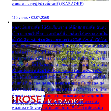
สุดยอด - วงซูซู (ซาวด์ดนตรี) (KARAOKE)
116 views • 03.07.2569
พ่อส่งเงินสามพัน ให้ฉันเรียนราม ได้อีกสักสามพัน ฉันคง
บ๊าย บาย จะไปซื้อกางเกงยีนส์ ลีวายส์มาใส่ เพราะเราเป็น
เด็กใต้ ลีวายส์อย่างเดียว อยากจะโชว์ถึงหิวโซ เด็กใต้ก็ไม่
หวั่น ตกตัวละหลายพัน กัดฟันซื้อมา ให้เด็กเทพเหลียวมอง
และต้องรู้ว่า เด็กใต้ไม่ธรรมดา แต่สุดยอด เดินโยกย้ายเย
ยวน กวนโอ๊ยพอได้ เพราะว่านุ่งลีวายส์ ตัวใหม่ใส่มา เดิน
เข้ามหาลัย จิ๊กโก๊มองหน้า ท่าจะมีปัญหา ไม่พอใจ ได้เป็น
เรื่องแน่นอน แต่ฉันไม่หวั่น เลยแหลงใต้ถามมัน ว่ามัน
พรั่นพรือ มันตอบว่าไม่พรื่อ เปลี่ยนเป็นยิ้มให้ เจอะเด็กใต้
ด้วยกัน ก็เลยรอด สุดยอด สุดยอด สุดยอด มันสุดยอด สุด
ยอด สุดยอด สุดยอด มันสุดยอด แอบหลงรักสาวราม ที่พัก
ห้องเช่า เธอผิวขาวผมยาว ปากแดงแหลงกลาง ถูกสเป็ก
จริงเธอ อยู่ห้องข้างข้าง อยากเข้าไปแหลงกลาง กลัว
ทองแดง กลับจากรามมาเจอ เธอมาซื้อข้าว แต่ก่อนนั้น