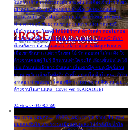
ในครัว เจ้าสาว ก็มัวแต่งตัว สวยเด่น นั่งเคียงเจ้าบ่าว ที่เขา
เฝ้าคอย ใจเต้น หัวใจของเรา ลำเค็ญ ใครจะมองเห็น
ความใน ใจ เศร้า มันร้าวระบม ต้องมาขื่นขม เศร้าตรม
ท่ามความสุขี ช่วยงานเขาแต่ง แต่เรา แล้งมาหลายปี
เมื่อไรหนอจะ โชคดี ได้มีพิธีวิวาห์ หัวใจหล้า คอยไปคอย
มา คือหน้าที่เก่า หัวใจหล้า คอยไปคอยมา คือหน้าที่เก่า
คือหยังเขา มีงานแต่งแล้ว ไปล้างแต่จาน ดั่งถูกประหาร
เมื่อเขาชื่นบาน แต่เราขื่นขม โอ้ รัก ลอยลม ไม่สม ดัง ใจ
ล้างจานคอยคู่ ไม่รู้ อีกนานเท่าใด จะได้ เลื่อนขั้นบันได ได้
เป็น ตำแหน่งเจ้าสาว มันเหงา เห็นเขามีคู่ ซมดู มีคู่ก็ม่วน
เข้าพาขวัญ เสียงโห่ตึงตึง มันซึ้ง อยู่แก่ใจ มื้อใด๋หนอ สิเป็น
งานเฮา มัวซอยเขา ใจเฮาซิด้าน มันทรมาน จับจาน เอย…
ล้างจานในงานแต่ง - Cover Ver. (KARAOKE)
24 views • 03.08.2569
ขอ กราบ ขอบคุณ.... ที่ได้รับไออุ่น การุณ จากแฟน เพลง
ผมแสนชื่นใจ หายวังเวง เมื่อแฟนเพลง ให้กำลังใจ น้ำใจ