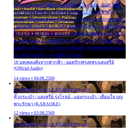
24:27 สามเณรกำพร้า - แสงสุรีย์ รุ่งโรจน์ 10. 28:08 ไม่มี
เวลาไปหาเมียน้อย - ยอดรัก สลักใจ 11. 31:29 ชีวิตไอ้
ธรรม - ศรเพชร ศรสุพรรณ 12. 35:26 ทหารอากาศขาดรัก
- แสงสุรีย์ รุ่งโรจน์ 13. 39:01 คนหัวใจโทรม - ยอดรัก สลัก
ใจ 14. 42:49 ไอ้หวังตายแน่ - ศรเพชร ศรสุพรรณ 15. 46:35
ธาตุแท้ของเธอ - แสงสุรีย์ รุ่งโรจน์ 16. 49:57 กำนันกำใน -
ยอดรัก สลักใจ 17. 52:29 สาวบริสุทธิ์ - ศรเพชร ศรสุพรรณ
18. 56:05 แต๋วจ๋า - แสงสุรีย์ รุ่งโรจน์
18 บทเพลงดังจากฟากฟ้า - ยอดรัก/ศรเพชร/แสงสุรีย์
(Official Audio)
14 views • 04.08.2569
1. 00:00 หิ้วกระเป๋า 2. 03:30 แย่งกระเป๋า
หิ้วกระเป๋า | แสงสุรีย์ รุ่งโรจน์ - แย่งกระเป๋า | เตือนใจ บุญ
พระรักษา (KARAOKE)
12 views • 03.08.2569
1. 00:00 หิ้วกระเป๋า 2. 03:30 แย่งกระเป๋า