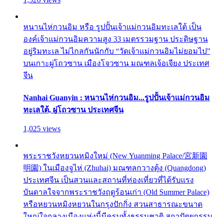
หนานไห่กวนอิม หรือ รูปปั้นเจ้าแม่กวนอิมทะเลใต้ เป็น
องค์เจ้าแม่กวนอิมความสูง 33 เมตรรวมฐาน ประดิษฐาน
อยู่ริมทะเล ไม่ไกลกันนักกับ “วัดเจ้าแม่กวนอิมไม่ยอมไป”
บนเกาะผู่โถวซาน เมืองโจวซาน มณฑลเจ้อเจียง ประเทศ
จีน
Nanhai Guanyin : หนานไห่กวนอิม...รูปปั้นเจ้าแม่กวนอิม
ทะเลใต้, ผู่โถวซาน ประเทศจีน
1,025 views
พระราชวังหยวนหมิงใหม่ (New Yuanming Palace/宮新園
明園) ในเมืองจูไห่ (Zhuhai) มณฑลกวางตุ้ง (Quangdong)
ประเทศจีน เป็นสวนและสถานที่ท่องเที่ยวที่ได้รับแรง
บันดาลใจจากพระราชวังฤดูร้อนเก่า (Old Summer Palace)
หรือหยวนหมิงหยวนในกรุงปักกิ่ง สวนสาธารณะขนาด
ใหญ่ใจกลางเมืองแห่งนี้มีครบทั้งธรรมชาติ สถาปัตยกรรม