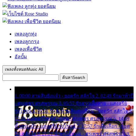
เพลงลูกทุ่ง
เพลงลูกกรุง
เพลงเพื่อชีวิต
อัลบั้ม
เพลงทั้งหมด
Music All
ค้นหา
Search
1. 00:00 สามสิบยังแจ๋ว - ยอดรัก สลักใจ 2. 02:49 รักมาห้าปี
- ศรเพชร ศรสุพรรณ 3. 05:57 รักสาวเสื้อลาย - แสงสุรีย์
รุ่งโรจน์ 4. 09:51 รักสะท้านดินสะเทือน - ยอดรัก สลักใจ 5.
12:23 มอเตอร์ไซค์ทำหล่น - ศรเพชร ศรสุพรรณ 6. 14:49
หิ้วกระเป๋า - แสงสุรีย์ รุ่งโรจน์ 7. 17:57 รักเผื่อเลือก - ยอด
รัก สลักใจ 8. 21:21 น้ำตาไอ้หนุ่ม - ศรเพชร ศรสุพรรณ 9.