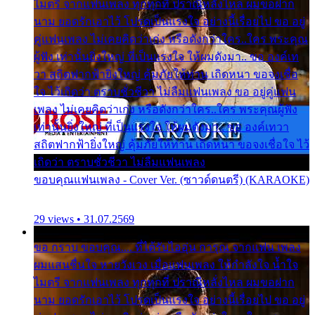
ไมตรี จากแฟนเพลง ทุกทุกที่ ปราณีหลั่งไหล ผมขอฝาก
นาม ยอดรักเอาไว้ โปรดเป็นแรงใจ อย่างนี้เรื่อยไป ขอ อยู่
คู่แฟนเพลง ไม่เคยคิดว่าเก่ง หรือดังกว่าใคร..ใคร พระคุณ
ผู้ฟัง เท่านั้นยิ่งใหญ่ ที่เป็นแรงใจ ให้ผมดังมา.. ขอ องค์เท
วา สถิตฟากฟ้ายิ่งใหญ่ คุ้มภัยให้ท่าน เถิดหนา ขอจงเชื่อ
ใจ ไว้เถิดว่า ตราบชั่วชีวา ไม่ลืมแฟนเพลง ขอ อยู่คู่แฟน
เพลง ไม่เคยคิดว่าเก่ง หรือดังกว่าใคร..ใคร พระคุณผู้ฟัง
เท่านั้นยิ่งใหญ่ ที่เป็นแรงใจ ให้ผมดังมา.. ขอ องค์เทวา
สถิตฟากฟ้ายิ่งใหญ่ คุ้มภัยให้ท่าน เถิดหนา ขอจงเชื่อใจ ไว้
เถิดว่า ตราบชั่วชีวา ไม่ลืมแฟนเพลง
ขอบคุณแฟนเพลง - Cover Ver. (ซาวด์ดนตรี) (KARAOKE)
29 views • 31.07.2569
ขอ กราบ ขอบคุณ.... ที่ได้รับไออุ่น การุณ จากแฟน เพลง
ผมแสนชื่นใจ หายวังเวง เมื่อแฟนเพลง ให้กำลังใจ น้ำใจ
ไมตรี จากแฟนเพลง ทุกทุกที่ ปราณีหลั่งไหล ผมขอฝาก
นาม ยอดรักเอาไว้ โปรดเป็นแรงใจ อย่างนี้เรื่อยไป ขอ อยู่