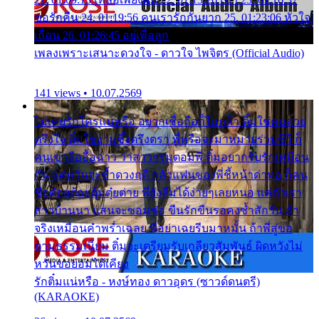
ขอรักคืน 24. 01:19:56 คนเรารักกันยาก 25. 01:23:06 หัวใจ
เถื่อน 26. 01:26:45 อยู่เพื่อลูก
เพลงเพราะเสนาะดวงใจ - ดาวใจ ไพจิตร (Official Audio)
141 views • 10.07.2569
ไม่เคยรักใครแน่หรือ อยากเชื่อถือก็ไม่กล้า ติ๋มใช่คนสวย
ตรึงใจ ติ๋มใช่งามซึ้งตรึงตรา พี่หรือจะมาหมายร่วมชีวี ก็
คนเขาลืออื้อฉาว ว่าสาวๆรุมตอมพี่ ติ๋มอยากรับรักเหมือน
กัน แต่หวั่นจะช้ำดวงฤดี กลัวแฟนของพี่ชี้หน้าด่าทอ ก็คน
ชื่อต๋อยต้อยตุ้มตุ๋ยต่าย พี่ยังลืมได้ง่ายๆเลยหนอ แค่ตัวเรา
สาวบ้านนา แสนจะซอมซ่อ ขืนรักขืนรอคงช้ำสักวัน ถ้า
จริงเหมือนคำพร่ำเฉลย พี่อย่าเฉยรีบมาหมั้น ถ้าพี่สู่ขอ
ตามธรรมเนียม ติ๋มจะเตรียมรับเกลียวสัมพันธ์ ผิดหวังไม่
หวั่นขอยอมได้เคียง
รักติ๋มแน่หรือ - หงษ์ทอง ดาวอุดร (ซาวด์ดนตรี)
(KARAOKE)