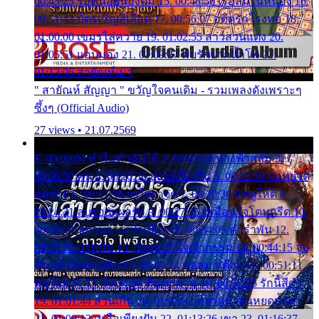
00:45:25 รอหน่อยน้องติ๋ม 15. 00:48:56 เรือล่มในหนอง 16.
00:51:43 บัตรเชิญสีเลือด 17. 00:56:07 อดีตรักโรงทอ 18.
01:00:00 เขมรไล่ควาย 19. 01:02:55 สาวสวนแตง 20.
01:05:51 แอบมอง 21. 01:09:27 พบรักปากน้ำโพ 22.
01:13:06 สายัณห์เมา
" สายัณห์ สัญญา " ขวัญใจคนเดิม - รวมเพลงดังเพราะๆ
ซึ้งๆ (Official Audio)
27 views • 21.07.2569
1. 00:00:00 ทำไมทำฉันได้ 2. 00:03:20 นางฟ้าสลัม 3.
00:06:50 คน 4. 00:10:36 บุญเหลือเกิน 5. 00:13:58 ฝนหยาด
สุดท้าย 6. 00:17:30 ยาใจยาจก 7. 00:20:30 คิดดูให้ดี 8.
00:24:21 ลบรอยแผลรัก 9. 00:27:35 เหมือนใจโดนกรีด 10.
00:30:54 ขบวนการเปาเปียว 11. 00:34:05 คำรำพัน 12.
00:37:20 ปาหนัน 13. 00:40:37 ใจเจ้ากรรม 14. 00:44:15 จูบ
ฉันแล้วจงตายเสีย 15. 00:47:24 ขอสูมาเต๊อะ 16. 00:51:11
คนใจมาร 17. 00:54:50 คืนทรมาน 18. 00:58:25 รักนี้สีดำ
19. 01:01:44 ส่วนเกิน 20. 01:05:42 หยาดน้ำฝนหยดน้ำตา
21. 01:09:13 เหลือเพียงฝัน 22. 01:13:26 เขา 23. 01:16:37