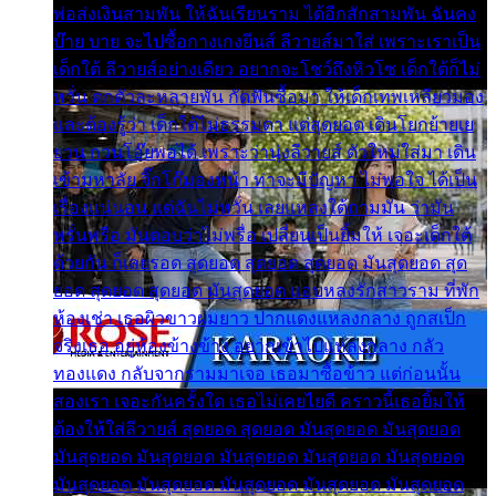
พ่อส่งเงินสามพัน ให้ฉันเรียนราม ได้อีกสักสามพัน ฉันคง
บ๊าย บาย จะไปซื้อกางเกงยีนส์ ลีวายส์มาใส่ เพราะเราเป็น
เด็กใต้ ลีวายส์อย่างเดียว อยากจะโชว์ถึงหิวโซ เด็กใต้ก็ไม่
หวั่น ตกตัวละหลายพัน กัดฟันซื้อมา ให้เด็กเทพเหลียวมอง
และต้องรู้ว่า เด็กใต้ไม่ธรรมดา แต่สุดยอด เดินโยกย้ายเย
ยวน กวนโอ๊ยพอได้ เพราะว่านุ่งลีวายส์ ตัวใหม่ใส่มา เดิน
เข้ามหาลัย จิ๊กโก๊มองหน้า ท่าจะมีปัญหา ไม่พอใจ ได้เป็น
เรื่องแน่นอน แต่ฉันไม่หวั่น เลยแหลงใต้ถามมัน ว่ามัน
พรั่นพรือ มันตอบว่าไม่พรื่อ เปลี่ยนเป็นยิ้มให้ เจอะเด็กใต้
ด้วยกัน ก็เลยรอด สุดยอด สุดยอด สุดยอด มันสุดยอด สุด
ยอด สุดยอด สุดยอด มันสุดยอด แอบหลงรักสาวราม ที่พัก
ห้องเช่า เธอผิวขาวผมยาว ปากแดงแหลงกลาง ถูกสเป็ก
จริงเธอ อยู่ห้องข้างข้าง อยากเข้าไปแหลงกลาง กลัว
ทองแดง กลับจากรามมาเจอ เธอมาซื้อข้าว แต่ก่อนนั้น
สองเรา เจอะกันครั้งใด เธอไม่เคยไยดี คราวนี้เธอยิ้มให้
ต้องให้ใส่ลีวายส์ สุดยอด สุดยอด มันสุดยอด มันสุดยอด
มันสุดยอด มันสุดยอด มันสุดยอด มันสุดยอด มันสุดยอด
มันสุดยอด มันสุดยอด มันสุดยอด มันสุดยอด มันสุดยอด