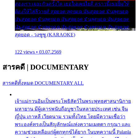
สองเรา เจอะกันครั้งใด เธอไม่เคยไยดี คราวนี้เธอยิ้มให้
ต้องให้ใส่ลีวายส์ สุดยอด สุดยอด มันสุดยอด มันสุดยอด
มันสุดยอด มันสุดยอด มันสุดยอด มันสุดยอด มันสุดยอด
มันสุดยอด มันสุดยอด มันสุดยอด มันสุดยอด มันสุดยอด
สุดยอด - วงซูซู (KARAOKE)
122 views • 03.07.2569
สารคดี
|
DOCUMENTARY
สารคดีทั้งหมด
DOCUMENTARY ALL
เจ้าแม่กวนอิมเป็นพระโพธิสัตว์ในพระพุทธศาสนานิกาย
มหายาน มีผู้เคารพนับถือบูชาในหลายประเทศ เช่น จีน
ญี่ปุ่น เกาหลี เวียดนาม รวมทั้งไทย โดยมีความเชื่อว่า
พระองค์ทรงเป็นสัญลักษณ์แห่งความเมตตา กรุณา และ
ความช่วยเหลือแก่ผู้ตกทุกข์ได้ยาก ในบทความนี้ Palanla