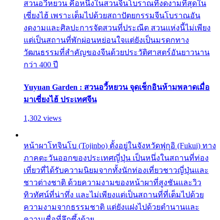
สวนอวี้หยวน คือหนึ่งในสวนจีนโบราณที่งดงามที่สุดใน
เซี่ยงไฮ้ เพราะเต็มไปด้วยสถาปัตยกรรมจีนโบราณอัน
งดงามและศิลปะการจัดสวนที่ประณีต สวนแห่งนี้ไม่เพียง
แต่เป็นสถานที่พักผ่อนหย่อนใจแต่ยังเป็นมรดกทาง
วัฒนธรรมที่สำคัญของจีนด้วยประวัติศาสตร์อันยาวนาน
กว่า 400 ปี
Yuyuan Garden : สวนอวี้หยวน จุดเช็กอินห้ามพลาดเมื่อ
มาเซี่ยงไฮ้ ประเทศจีน
1,302 views
หน้าผาโทจินโบ (Tojinbo) ตั้งอยู่ในจังหวัดฟุกุอิ (Fukui) ทาง
ภาคตะวันออกของประเทศญี่ปุ่น เป็นหนึ่งในสถานที่ท่อง
เที่ยวที่ได้รับความนิยมจากทั้งนักท่องเที่ยวชาวญี่ปุ่นและ
ชาวต่างชาติ ด้วยความงามของหน้าผาที่สูงชันและวิว
ทิวทัศน์ที่น่าทึ่ง และไม่เพียงแต่เป็นสถานที่ที่เต็มไปด้วย
ความงามจากธรรมชาติ แต่ยังแฝงไปด้วยตำนานและ
ความเชื่อที่ลึกซึ้งด้วย