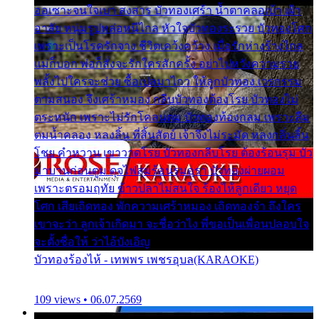
ออเซาะจนใจเบา สงสาร บัวทองเศร้า น้ำตาคลอเบ้า เฝ้า
อาลัย หนุ่มรูปหล่อหนีไกล หัวใจบัวทองระรวย บัวทองโศก
เพราะเป็นโรครักจาง ชีวิตเคว้งคว้าง เมื่อรักห่างร้างไกล
แม่ก็บอก พ่อก็สั่งจะรักใครสักครั้ง อย่าไปหวังความรวย
พลั้งไปใครจะช่วย ซื้อเปลมาไกว ให้ลูกบัวทอง เวรกรรม
ตามสนอง จึงเศร้าหมอง กลีบบัวทองต้องโรย บัวทองไม่
ตระหนัก เพราะไม่รักโคลนตม บัวทองท้องกลม เพราะลืม
ตมน้ำคลอง หลงลิ้น ที่สิ้นสัตย์ เจ้าจึงไม่ระมัด หลงกลิ่นลิ้น
โชย คำหวาน เขาวาดโรย บัวทองกลีบโรย ต้องร้อนรุม บัว
มาบานก่อนตูม ดุจไฟสุมร้อนรุมอุรา บัวทองผ่ายผอม
เพราะตรอมฤทัย ข้าวปลาไม่สนใจ ร้องไห้ลูกเดียว หยุด
โศก เสียเถิดทอง พักความเศร้าหมอง เถิดทองจ๋า ถึงใคร
เขาจะว่า ลูกเจ้าเกิดมา จะชื่อว่าไง พี่ขอเป็นเพื่อนปลอบใจ
จะตั้งชื่อให้ ว่าไอ้บังเอิญ
บัวทองร้องไห้ - เทพพร เพชรอุบล(KARAOKE)
109 views • 06.07.2569