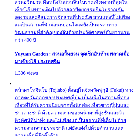
สวนอวี้หยวน คือหนึ่งในสวนจีนโบราณที่งดงามที่สุดใน
เซี่ยงไฮ้ เพราะเต็มไปด้วยสถาปัตยกรรมจีนโบราณอัน
งดงามและศิลปะการจัดสวนที่ประณีต สวนแห่งนี้ไม่เพียง
แต่เป็นสถานที่พักผ่อนหย่อนใจแต่ยังเป็นมรดกทาง
วัฒนธรรมที่สำคัญของจีนด้วยประวัติศาสตร์อันยาวนาน
กว่า 400 ปี
Yuyuan Garden : สวนอวี้หยวน จุดเช็กอินห้ามพลาดเมื่อ
มาเซี่ยงไฮ้ ประเทศจีน
1,306 views
หน้าผาโทจินโบ (Tojinbo) ตั้งอยู่ในจังหวัดฟุกุอิ (Fukui) ทาง
ภาคตะวันออกของประเทศญี่ปุ่น เป็นหนึ่งในสถานที่ท่อง
เที่ยวที่ได้รับความนิยมจากทั้งนักท่องเที่ยวชาวญี่ปุ่นและ
ชาวต่างชาติ ด้วยความงามของหน้าผาที่สูงชันและวิว
ทิวทัศน์ที่น่าทึ่ง และไม่เพียงแต่เป็นสถานที่ที่เต็มไปด้วย
ความงามจากธรรมชาติ แต่ยังแฝงไปด้วยตำนานและ
ความเชื่อที่ลึกซึ้งด้วย