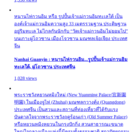
หนานไห่กวนอิม หรือ รูปปั้นเจ้าแม่กวนอิมทะเลใต้ เป็น
องค์เจ้าแม่กวนอิมความสูง 33 เมตรรวมฐาน ประดิษฐาน
อยู่ริมทะเล ไม่ไกลกันนักกับ “วัดเจ้าแม่กวนอิมไม่ยอมไป”
บนเกาะผู่โถวซาน เมืองโจวซาน มณฑลเจ้อเจียง ประเทศ
จีน
Nanhai Guanyin : หนานไห่กวนอิม...รูปปั้นเจ้าแม่กวนอิม
ทะเลใต้, ผู่โถวซาน ประเทศจีน
1,028 views
พระราชวังหยวนหมิงใหม่ (New Yuanming Palace/宮新園
明園) ในเมืองจูไห่ (Zhuhai) มณฑลกวางตุ้ง (Quangdong)
ประเทศจีน เป็นสวนและสถานที่ท่องเที่ยวที่ได้รับแรง
บันดาลใจจากพระราชวังฤดูร้อนเก่า (Old Summer Palace)
หรือหยวนหมิงหยวนในกรุงปักกิ่ง สวนสาธารณะขนาด
ใหญ่ใจกลางเมืองแห่งนี้มีครบทั้งธรรมชาติ สถาปัตยกรรม