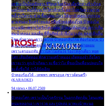
เพราะเป็นโรครักจาง ชีวิตเคว้งคว้าง เมื่อรักห่างร้างไกล
แม่ก็บอก พ่อก็สั่งจะรักใครสักครั้ง อย่าไปหวังความรวย
พลั้งไปใครจะช่วย ซื้อเปลมาไกว ให้ลูกบัวทอง เวรกรรม
ตามสนอง จึงเศร้าหมอง กลีบบัวทองต้องโรย บัวทองไม่
ตระหนัก เพราะไม่รักโคลนตม บัวทองท้องกลม เพราะลืม
ตมน้ำคลอง หลงลิ้น ที่สิ้นสัตย์ เจ้าจึงไม่ระมัด หลงกลิ่นลิ้น
โชย คำหวาน เขาวาดโรย บัวทองกลีบโรย ต้องร้อนรุม บัว
มาบานก่อนตูม ดุจไฟสุมร้อนรุมอุรา บัวทองผ่ายผอม
เพราะตรอมฤทัย ข้าวปลาไม่สนใจ ร้องไห้ลูกเดียว หยุด
โศก เสียเถิดทอง พักความเศร้าหมอง เถิดทองจ๋า ถึงใคร
เขาจะว่า ลูกเจ้าเกิดมา จะชื่อว่าไง พี่ขอเป็นเพื่อนปลอบใจ
จะตั้งชื่อให้ ว่าไอ้บังเอิญ
บัวทองร้องไห้ - เทพพร เพชรอุบล (ซาวด์ดนตรี)
(KARAOKE)
94 views • 06.07.2569
บัวทองโศก เพราะเป็นโรครักรุม ในอกกลัดกลุ้ม โดนแฟน
หนุ่มหลอกเอา เขารวย และรูปหล่อ มาพะเน้าพะนอ