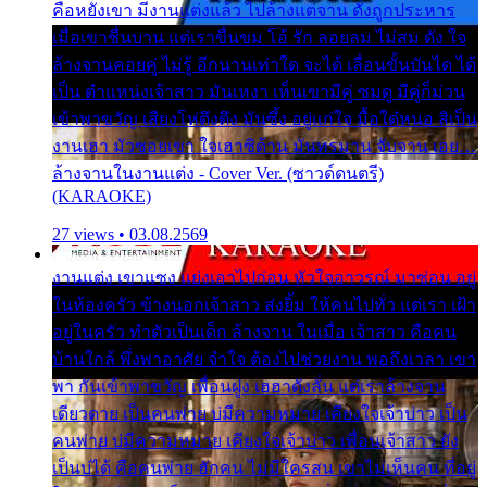
คือหยังเขา มีงานแต่งแล้ว ไปล้างแต่จาน ดั่งถูกประหาร
เมื่อเขาชื่นบาน แต่เราขื่นขม โอ้ รัก ลอยลม ไม่สม ดัง ใจ
ล้างจานคอยคู่ ไม่รู้ อีกนานเท่าใด จะได้ เลื่อนขั้นบันได ได้
เป็น ตำแหน่งเจ้าสาว มันเหงา เห็นเขามีคู่ ซมดู มีคู่ก็ม่วน
เข้าพาขวัญ เสียงโห่ตึงตึง มันซึ้ง อยู่แก่ใจ มื้อใด๋หนอ สิเป็น
งานเฮา มัวซอยเขา ใจเฮาซิด้าน มันทรมาน จับจาน เอย…
ล้างจานในงานแต่ง - Cover Ver. (ซาวด์ดนตรี)
(KARAOKE)
27 views • 03.08.2569
งานแต่ง เขาแซง แย่งเอาไปก่อน หัวใจอาวรณ์ มาซ่อน อยู่
ในห้องครัว ข้างนอกเจ้าสาว ส่งยิ้ม ให้คนไปทั่ว แต่เรา เฝ้า
อยู่ในครัว ทำตัวเป็นเด็ก ล้างจาน ในเมื่อ เจ้าสาว คือคน
บ้านใกล้ พึ่งพาอาศัย จำใจ ต้องไปช่วยงาน พอถึงเวลา เขา
พา กันเข้าพาขวัญ เพื่อนฝูง เฮฮาดังลั่น แต่เราล้างจาน
เดียวดาย เป็นคนพ่าย บ่มีความหมาย เคียงใจเจ้าบ่าว เป็น
คนพ่าย บ่มีความหมาย เคียงใจเจ้าบ่าว เพื่อนเจ้าสาว ยัง
เป็นบ่ได้ คือคนพ่าย ฮักคน ไม่มีใครสน เขาไม่เห็นคน ที่อยู่