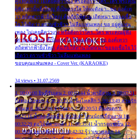
คู่แฟนเพลง ไม่เคยคิดว่าเก่ง หรือดังกว่าใคร..ใคร พระคุณ
ผู้ฟัง เท่านั้นยิ่งใหญ่ ที่เป็นแรงใจ ให้ผมดังมา.. ขอ องค์เท
วา สถิตฟากฟ้ายิ่งใหญ่ คุ้มภัยให้ท่าน เถิดหนา ขอจงเชื่อ
ใจ ไว้เถิดว่า ตราบชั่วชีวา ไม่ลืมแฟนเพลง ขอ อยู่คู่แฟน
เพลง ไม่เคยคิดว่าเก่ง หรือดังกว่าใคร..ใคร พระคุณผู้ฟัง
เท่านั้นยิ่งใหญ่ ที่เป็นแรงใจ ให้ผมดังมา.. ขอ องค์เทวา
สถิตฟากฟ้ายิ่งใหญ่ คุ้มภัยให้ท่าน เถิดหนา ขอจงเชื่อใจ ไว้
เถิดว่า ตราบชั่วชีวา ไม่ลืมแฟนเพลง
ขอบคุณแฟนเพลง - Cover Ver. (KARAOKE)
34 views • 31.07.2569
1. 00:00:00 ยินดีรับเดน 2. 00:03:44 น้ำตาอีสาน 3. 00:07:51
กิ่งทองใบหยก 4. 00:10:35 น้ำนิ่งไหลลึก 5. 00:13:49 ลานรัก
ลานเท 6. 00:17:06 จำใจจาก 7. 00:20:53 คืนฝนตก 8.
00:25:16 น้ำลงเดือนยี่ 9. 00:28:47 โสนน้อยเรือนงาม 10.
00:32:29 ตอไม้ที่ตายแล้ว 11. 00:35:41 น้ำกรดแช่เย็น 12.
00:39:08 อยากฟังซ้ำ 13. 00:42:32 รู้ว่าเขาหลอก 14.