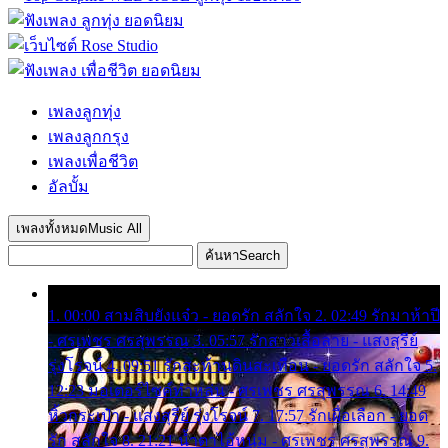
เพลงลูกทุ่ง
เพลงลูกกรุง
เพลงเพื่อชีวิต
อัลบั้ม
เพลงทั้งหมด
Music All
ค้นหา
Search
1. 00:00 สามสิบยังแจ๋ว - ยอดรัก สลักใจ 2. 02:49 รักมาห้าปี
- ศรเพชร ศรสุพรรณ 3. 05:57 รักสาวเสื้อลาย - แสงสุรีย์
รุ่งโรจน์ 4. 09:51 รักสะท้านดินสะเทือน - ยอดรัก สลักใจ 5.
12:23 มอเตอร์ไซค์ทำหล่น - ศรเพชร ศรสุพรรณ 6. 14:49
หิ้วกระเป๋า - แสงสุรีย์ รุ่งโรจน์ 7. 17:57 รักเผื่อเลือก - ยอด
รัก สลักใจ 8. 21:21 น้ำตาไอ้หนุ่ม - ศรเพชร ศรสุพรรณ 9.