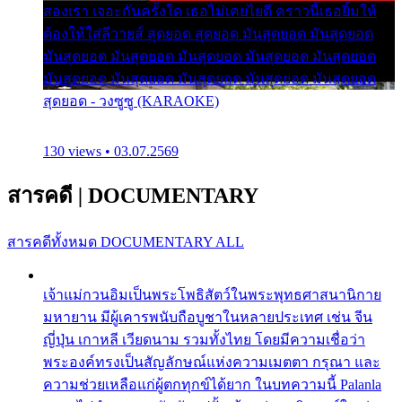
สองเรา เจอะกันครั้งใด เธอไม่เคยไยดี คราวนี้เธอยิ้มให้
ต้องให้ใส่ลีวายส์ สุดยอด สุดยอด มันสุดยอด มันสุดยอด
มันสุดยอด มันสุดยอด มันสุดยอด มันสุดยอด มันสุดยอด
มันสุดยอด มันสุดยอด มันสุดยอด มันสุดยอด มันสุดยอด
สุดยอด - วงซูซู (KARAOKE)
130 views • 03.07.2569
สารคดี
|
DOCUMENTARY
สารคดีทั้งหมด
DOCUMENTARY ALL
เจ้าแม่กวนอิมเป็นพระโพธิสัตว์ในพระพุทธศาสนานิกาย
มหายาน มีผู้เคารพนับถือบูชาในหลายประเทศ เช่น จีน
ญี่ปุ่น เกาหลี เวียดนาม รวมทั้งไทย โดยมีความเชื่อว่า
พระองค์ทรงเป็นสัญลักษณ์แห่งความเมตตา กรุณา และ
ความช่วยเหลือแก่ผู้ตกทุกข์ได้ยาก ในบทความนี้ Palanla