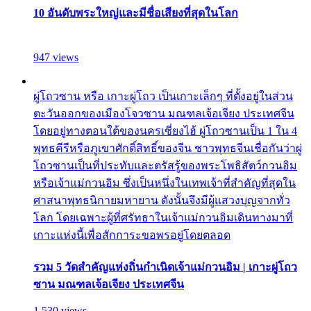
10 อันดับพระใหญ่และมีชื่อเสียงที่สุดในโลก
947 views
ผู่โถวซาน หรือ เกาะผู่โถว เป็นเกาะเล็กๆ ที่ตั้งอยู่ในส่วน
ตะวันออกของเมืองโจวซาน มณฑลเจ้อเจียง ประเทศจีน
โดยอยู่ทางตอนใต้ของนครเซี่ยงไฮ้ ผู่โถวซานเป็น 1 ใน 4
พุทธคีรีหรือภูเขาศักดิ์สิทธิ์ของจีน ชาวพุทธจีนเชื่อกันว่าผู่
โถวซานเป็นที่ประทับและตรัสรู้ของพระโพธิสัตว์กวนอิม
หรือเจ้าแม่กวนอิม ซึ่งเป็นหนึ่งในเทพเจ้าที่สำคัญที่สุดใน
ศาสนาพุทธนิกายมหายาน ดังนั้นจึงมีผู้แสวงบุญจากทั่ว
โลก โดยเฉพาะผู้ที่ศรัทธาในเจ้าแม่กวนอิมเดินทางมาที่
เกาะแห่งนี้เพื่อสักการะขอพรอยู่โดยตลอด
รวม 5 วัดสำคัญแห่งถิ่นกำเนิดเจ้าแม่กวนอิม | เกาะผู่โถว
ซาน มณฑลเจ้อเจียง ประเทศจีน
1,530 views