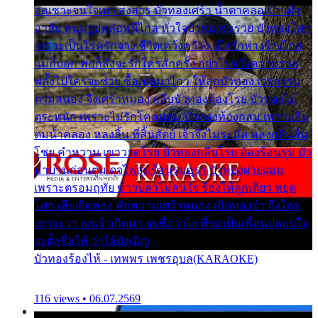
ออเซาะจนใจเบา สงสาร บัวทองเศร้า น้ำตาคลอเบ้า เฝ้า
อาลัย หนุ่มรูปหล่อหนีไกล หัวใจบัวทองระรวย บัวทองโศก
เพราะเป็นโรครักจาง ชีวิตเคว้งคว้าง เมื่อรักห่างร้างไกล
แม่ก็บอก พ่อก็สั่งจะรักใครสักครั้ง อย่าไปหวังความรวย
พลั้งไปใครจะช่วย ซื้อเปลมาไกว ให้ลูกบัวทอง เวรกรรม
ตามสนอง จึงเศร้าหมอง กลีบบัวทองต้องโรย บัวทองไม่
ตระหนัก เพราะไม่รักโคลนตม บัวทองท้องกลม เพราะลืม
ตมน้ำคลอง หลงลิ้น ที่สิ้นสัตย์ เจ้าจึงไม่ระมัด หลงกลิ่นลิ้น
โชย คำหวาน เขาวาดโรย บัวทองกลีบโรย ต้องร้อนรุม บัว
มาบานก่อนตูม ดุจไฟสุมร้อนรุมอุรา บัวทองผ่ายผอม
เพราะตรอมฤทัย ข้าวปลาไม่สนใจ ร้องไห้ลูกเดียว หยุด
โศก เสียเถิดทอง พักความเศร้าหมอง เถิดทองจ๋า ถึงใคร
เขาจะว่า ลูกเจ้าเกิดมา จะชื่อว่าไง พี่ขอเป็นเพื่อนปลอบใจ
จะตั้งชื่อให้ ว่าไอ้บังเอิญ
บัวทองร้องไห้ - เทพพร เพชรอุบล(KARAOKE)
116 views • 06.07.2569