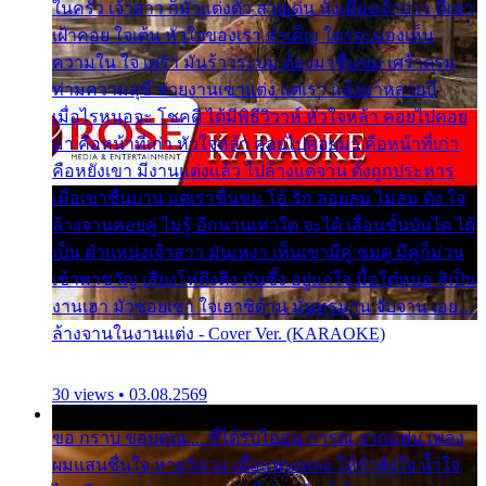
ในครัว เจ้าสาว ก็มัวแต่งตัว สวยเด่น นั่งเคียงเจ้าบ่าว ที่เขา
เฝ้าคอย ใจเต้น หัวใจของเรา ลำเค็ญ ใครจะมองเห็น
ความใน ใจ เศร้า มันร้าวระบม ต้องมาขื่นขม เศร้าตรม
ท่ามความสุขี ช่วยงานเขาแต่ง แต่เรา แล้งมาหลายปี
เมื่อไรหนอจะ โชคดี ได้มีพิธีวิวาห์ หัวใจหล้า คอยไปคอย
มา คือหน้าที่เก่า หัวใจหล้า คอยไปคอยมา คือหน้าที่เก่า
คือหยังเขา มีงานแต่งแล้ว ไปล้างแต่จาน ดั่งถูกประหาร
เมื่อเขาชื่นบาน แต่เราขื่นขม โอ้ รัก ลอยลม ไม่สม ดัง ใจ
ล้างจานคอยคู่ ไม่รู้ อีกนานเท่าใด จะได้ เลื่อนขั้นบันได ได้
เป็น ตำแหน่งเจ้าสาว มันเหงา เห็นเขามีคู่ ซมดู มีคู่ก็ม่วน
เข้าพาขวัญ เสียงโห่ตึงตึง มันซึ้ง อยู่แก่ใจ มื้อใด๋หนอ สิเป็น
งานเฮา มัวซอยเขา ใจเฮาซิด้าน มันทรมาน จับจาน เอย…
ล้างจานในงานแต่ง - Cover Ver. (KARAOKE)
30 views • 03.08.2569
ขอ กราบ ขอบคุณ.... ที่ได้รับไออุ่น การุณ จากแฟน เพลง
ผมแสนชื่นใจ หายวังเวง เมื่อแฟนเพลง ให้กำลังใจ น้ำใจ