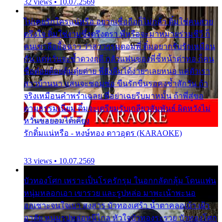
32 views • 10.07.2569
ไม่เคยรักใครแน่หรือ อยากเชื่อถือก็ไม่กล้า ติ๋มใช่คนสวย
ตรึงใจ ติ๋มใช่งามซึ้งตรึงตรา พี่หรือจะมาหมายร่วมชีวี ก็
คนเขาลืออื้อฉาว ว่าสาวๆรุมตอมพี่ ติ๋มอยากรับรักเหมือน
กัน แต่หวั่นจะช้ำดวงฤดี กลัวแฟนของพี่ชี้หน้าด่าทอ ก็คน
ชื่อต๋อยต้อยตุ้มตุ๋ยต่าย พี่ยังลืมได้ง่ายๆเลยหนอ แค่ตัวเรา
สาวบ้านนา แสนจะซอมซ่อ ขืนรักขืนรอคงช้ำสักวัน ถ้า
จริงเหมือนคำพร่ำเฉลย พี่อย่าเฉยรีบมาหมั้น ถ้าพี่สู่ขอ
ตามธรรมเนียม ติ๋มจะเตรียมรับเกลียวสัมพันธ์ ผิดหวังไม่
หวั่นขอยอมได้เคียง
รักติ๋มแน่หรือ - หงษ์ทอง ดาวอุดร (KARAOKE)
33 views • 10.07.2569
บัวทองโศก เพราะเป็นโรครักรุม ในอกกลัดกลุ้ม โดนแฟน
หนุ่มหลอกเอา เขารวย และรูปหล่อ มาพะเน้าพะนอ
ออเซาะจนใจเบา สงสาร บัวทองเศร้า น้ำตาคลอเบ้า เฝ้า
อาลัย หนุ่มรูปหล่อหนีไกล หัวใจบัวทองระรวย บัวทองโศก