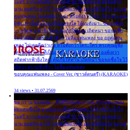
ไมตรี จากแฟนเพลง ทุกทุกที่ ปราณีหลั่งไหล ผมขอฝาก
นาม ยอดรักเอาไว้ โปรดเป็นแรงใจ อย่างนี้เรื่อยไป ขอ อยู่
คู่แฟนเพลง ไม่เคยคิดว่าเก่ง หรือดังกว่าใคร..ใคร พระคุณ
ผู้ฟัง เท่านั้นยิ่งใหญ่ ที่เป็นแรงใจ ให้ผมดังมา.. ขอ องค์เท
วา สถิตฟากฟ้ายิ่งใหญ่ คุ้มภัยให้ท่าน เถิดหนา ขอจงเชื่อ
ใจ ไว้เถิดว่า ตราบชั่วชีวา ไม่ลืมแฟนเพลง ขอ อยู่คู่แฟน
เพลง ไม่เคยคิดว่าเก่ง หรือดังกว่าใคร..ใคร พระคุณผู้ฟัง
เท่านั้นยิ่งใหญ่ ที่เป็นแรงใจ ให้ผมดังมา.. ขอ องค์เทวา
สถิตฟากฟ้ายิ่งใหญ่ คุ้มภัยให้ท่าน เถิดหนา ขอจงเชื่อใจ ไว้
เถิดว่า ตราบชั่วชีวา ไม่ลืมแฟนเพลง
ขอบคุณแฟนเพลง - Cover Ver. (ซาวด์ดนตรี) (KARAOKE)
34 views • 31.07.2569
ขอ กราบ ขอบคุณ.... ที่ได้รับไออุ่น การุณ จากแฟน เพลง
ผมแสนชื่นใจ หายวังเวง เมื่อแฟนเพลง ให้กำลังใจ น้ำใจ
ไมตรี จากแฟนเพลง ทุกทุกที่ ปราณีหลั่งไหล ผมขอฝาก
นาม ยอดรักเอาไว้ โปรดเป็นแรงใจ อย่างนี้เรื่อยไป ขอ อยู่