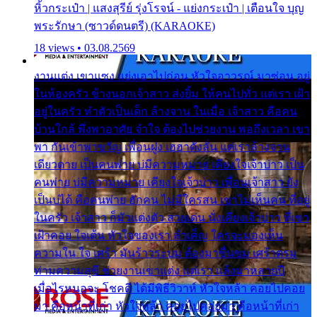
หิ้วกระเป๋า | แสงสุรีย์ รุ่งโรจน์ - แย่งกระเป๋า | เตือนใจ บุญ
พระรักษา (ซาวด์ดนตรี) (KARAOKE)
18 views • 03.08.2569
งานแต่ง เขาแซง แย่งเอาไปก่อน หัวใจอาวรณ์ มาซ่อน อยู่
ในห้องครัว ข้างนอกเจ้าสาว ส่งยิ้ม ให้คนไปทั่ว แต่เรา เฝ้า
อยู่ในครัว ทำตัวเป็นเด็ก ล้างจาน ในเมื่อ เจ้าสาว คือคน
บ้านใกล้ พึ่งพาอาศัย จำใจ ต้องไปช่วยงาน พอถึงเวลา เขา
พา กันเข้าพาขวัญ เพื่อนฝูง เฮฮาดังลั่น แต่เราล้างจาน
เดียวดาย เป็นคนพ่าย บ่มีความหมาย เคียงใจเจ้าบ่าว เป็น
คนพ่าย บ่มีความหมาย เคียงใจเจ้าบ่าว เพื่อนเจ้าสาว ยัง
เป็นบ่ได้ คือคนพ่าย ฮักคน ไม่มีใครสน เขาไม่เห็นคน ที่อยู่
ในครัว เจ้าสาว ก็มัวแต่งตัว สวยเด่น นั่งเคียงเจ้าบ่าว ที่เขา
เฝ้าคอย ใจเต้น หัวใจของเรา ลำเค็ญ ใครจะมองเห็น
ความใน ใจ เศร้า มันร้าวระบม ต้องมาขื่นขม เศร้าตรม
ท่ามความสุขี ช่วยงานเขาแต่ง แต่เรา แล้งมาหลายปี
เมื่อไรหนอจะ โชคดี ได้มีพิธีวิวาห์ หัวใจหล้า คอยไปคอย
มา คือหน้าที่เก่า หัวใจหล้า คอยไปคอยมา คือหน้าที่เก่า