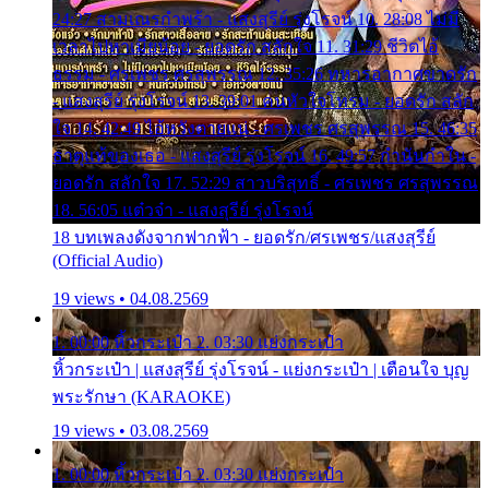
24:27 สามเณรกำพร้า - แสงสุรีย์ รุ่งโรจน์ 10. 28:08 ไม่มี
เวลาไปหาเมียน้อย - ยอดรัก สลักใจ 11. 31:29 ชีวิตไอ้
ธรรม - ศรเพชร ศรสุพรรณ 12. 35:26 ทหารอากาศขาดรัก
- แสงสุรีย์ รุ่งโรจน์ 13. 39:01 คนหัวใจโทรม - ยอดรัก สลัก
ใจ 14. 42:49 ไอ้หวังตายแน่ - ศรเพชร ศรสุพรรณ 15. 46:35
ธาตุแท้ของเธอ - แสงสุรีย์ รุ่งโรจน์ 16. 49:57 กำนันกำใน -
ยอดรัก สลักใจ 17. 52:29 สาวบริสุทธิ์ - ศรเพชร ศรสุพรรณ
18. 56:05 แต๋วจ๋า - แสงสุรีย์ รุ่งโรจน์
18 บทเพลงดังจากฟากฟ้า - ยอดรัก/ศรเพชร/แสงสุรีย์
(Official Audio)
19 views • 04.08.2569
1. 00:00 หิ้วกระเป๋า 2. 03:30 แย่งกระเป๋า
หิ้วกระเป๋า | แสงสุรีย์ รุ่งโรจน์ - แย่งกระเป๋า | เตือนใจ บุญ
พระรักษา (KARAOKE)
19 views • 03.08.2569
1. 00:00 หิ้วกระเป๋า 2. 03:30 แย่งกระเป๋า