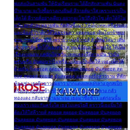
พ่อส่งเงินสามพัน ให้ฉันเรียนราม ได้อีกสักสามพัน ฉันคง
บ๊าย บาย จะไปซื้อกางเกงยีนส์ ลีวายส์มาใส่ เพราะเราเป็น
เด็กใต้ ลีวายส์อย่างเดียว อยากจะโชว์ถึงหิวโซ เด็กใต้ก็ไม่
หวั่น ตกตัวละหลายพัน กัดฟันซื้อมา ให้เด็กเทพเหลียวมอง
และต้องรู้ว่า เด็กใต้ไม่ธรรมดา แต่สุดยอด เดินโยกย้ายเย
ยวน กวนโอ๊ยพอได้ เพราะว่านุ่งลีวายส์ ตัวใหม่ใส่มา เดิน
เข้ามหาลัย จิ๊กโก๊มองหน้า ท่าจะมีปัญหา ไม่พอใจ ได้เป็น
เรื่องแน่นอน แต่ฉันไม่หวั่น เลยแหลงใต้ถามมัน ว่ามัน
พรั่นพรือ มันตอบว่าไม่พรื่อ เปลี่ยนเป็นยิ้มให้ เจอะเด็กใต้
ด้วยกัน ก็เลยรอด สุดยอด สุดยอด สุดยอด มันสุดยอด สุด
ยอด สุดยอด สุดยอด มันสุดยอด แอบหลงรักสาวราม ที่พัก
ห้องเช่า เธอผิวขาวผมยาว ปากแดงแหลงกลาง ถูกสเป็ก
จริงเธอ อยู่ห้องข้างข้าง อยากเข้าไปแหลงกลาง กลัว
ทองแดง กลับจากรามมาเจอ เธอมาซื้อข้าว แต่ก่อนนั้น
สองเรา เจอะกันครั้งใด เธอไม่เคยไยดี คราวนี้เธอยิ้มให้
ต้องให้ใส่ลีวายส์ สุดยอด สุดยอด มันสุดยอด มันสุดยอด
มันสุดยอด มันสุดยอด มันสุดยอด มันสุดยอด มันสุดยอด
มันสุดยอด มันสุดยอด มันสุดยอด มันสุดยอด มันสุดยอด