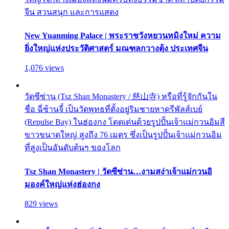
จีน สวนสนุก และการแสดง
New Yuanming Palace | พระราชวังหยวนหมิงใหม่ ความ
ยิ่งใหญ่แห่งประวัติศาสตร์ มณฑลกวางตุ้ง ประเทศจีน
1,076 views
วัดซีซ่าน (Tsz Shan Monastery / 慈山寺) หรือที่รู้จักกันใน
ชื่อ ฉี่ซ้านจี๋ เป็นวัดพุทธที่ตั้งอยู่ริมชายหาดรีพัลส์เบย์
(Repulse Bay) ในฮ่องกง โดดเด่นด้วยรูปปั้นเจ้าแม่กวนอิมสี
ขาวขนาดใหญ่ สูงถึง 76 เมตร ซึ่งเป็นรูปปั้นเจ้าแม่กวนอิม
ที่สูงเป็นอันดับต้นๆ ของโลก
Tsz Shan Monastery | วัดซีซ่าน…งามสง่าเจ้าแม่กวนอิ
มองค์ใหญ่แห่งฮ่องกง
829 views