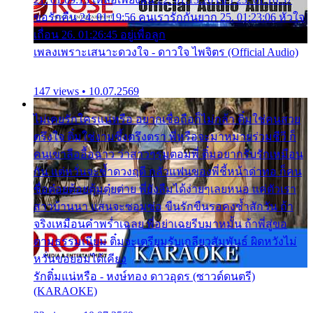
ขอรักคืน 24. 01:19:56 คนเรารักกันยาก 25. 01:23:06 หัวใจ
เถื่อน 26. 01:26:45 อยู่เพื่อลูก
เพลงเพราะเสนาะดวงใจ - ดาวใจ ไพจิตร (Official Audio)
147 views • 10.07.2569
ไม่เคยรักใครแน่หรือ อยากเชื่อถือก็ไม่กล้า ติ๋มใช่คนสวย
ตรึงใจ ติ๋มใช่งามซึ้งตรึงตรา พี่หรือจะมาหมายร่วมชีวี ก็
คนเขาลืออื้อฉาว ว่าสาวๆรุมตอมพี่ ติ๋มอยากรับรักเหมือน
กัน แต่หวั่นจะช้ำดวงฤดี กลัวแฟนของพี่ชี้หน้าด่าทอ ก็คน
ชื่อต๋อยต้อยตุ้มตุ๋ยต่าย พี่ยังลืมได้ง่ายๆเลยหนอ แค่ตัวเรา
สาวบ้านนา แสนจะซอมซ่อ ขืนรักขืนรอคงช้ำสักวัน ถ้า
จริงเหมือนคำพร่ำเฉลย พี่อย่าเฉยรีบมาหมั้น ถ้าพี่สู่ขอ
ตามธรรมเนียม ติ๋มจะเตรียมรับเกลียวสัมพันธ์ ผิดหวังไม่
หวั่นขอยอมได้เคียง
รักติ๋มแน่หรือ - หงษ์ทอง ดาวอุดร (ซาวด์ดนตรี)
(KARAOKE)