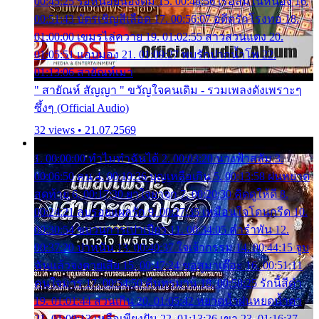
00:45:25 รอหน่อยน้องติ๋ม 15. 00:48:56 เรือล่มในหนอง 16.
00:51:43 บัตรเชิญสีเลือด 17. 00:56:07 อดีตรักโรงทอ 18.
01:00:00 เขมรไล่ควาย 19. 01:02:55 สาวสวนแตง 20.
01:05:51 แอบมอง 21. 01:09:27 พบรักปากน้ำโพ 22.
01:13:06 สายัณห์เมา
" สายัณห์ สัญญา " ขวัญใจคนเดิม - รวมเพลงดังเพราะๆ
ซึ้งๆ (Official Audio)
32 views • 21.07.2569
1. 00:00:00 ทำไมทำฉันได้ 2. 00:03:20 นางฟ้าสลัม 3.
00:06:50 คน 4. 00:10:36 บุญเหลือเกิน 5. 00:13:58 ฝนหยาด
สุดท้าย 6. 00:17:30 ยาใจยาจก 7. 00:20:30 คิดดูให้ดี 8.
00:24:21 ลบรอยแผลรัก 9. 00:27:35 เหมือนใจโดนกรีด 10.
00:30:54 ขบวนการเปาเปียว 11. 00:34:05 คำรำพัน 12.
00:37:20 ปาหนัน 13. 00:40:37 ใจเจ้ากรรม 14. 00:44:15 จูบ
ฉันแล้วจงตายเสีย 15. 00:47:24 ขอสูมาเต๊อะ 16. 00:51:11
คนใจมาร 17. 00:54:50 คืนทรมาน 18. 00:58:25 รักนี้สีดำ
19. 01:01:44 ส่วนเกิน 20. 01:05:42 หยาดน้ำฝนหยดน้ำตา
21. 01:09:13 เหลือเพียงฝัน 22. 01:13:26 เขา 23. 01:16:37