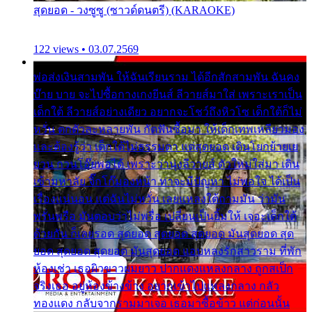
สุดยอด - วงซูซู (ซาวด์ดนตรี) (KARAOKE)
122 views • 03.07.2569
พ่อส่งเงินสามพัน ให้ฉันเรียนราม ได้อีกสักสามพัน ฉันคง
บ๊าย บาย จะไปซื้อกางเกงยีนส์ ลีวายส์มาใส่ เพราะเราเป็น
เด็กใต้ ลีวายส์อย่างเดียว อยากจะโชว์ถึงหิวโซ เด็กใต้ก็ไม่
หวั่น ตกตัวละหลายพัน กัดฟันซื้อมา ให้เด็กเทพเหลียวมอง
และต้องรู้ว่า เด็กใต้ไม่ธรรมดา แต่สุดยอด เดินโยกย้ายเย
ยวน กวนโอ๊ยพอได้ เพราะว่านุ่งลีวายส์ ตัวใหม่ใส่มา เดิน
เข้ามหาลัย จิ๊กโก๊มองหน้า ท่าจะมีปัญหา ไม่พอใจ ได้เป็น
เรื่องแน่นอน แต่ฉันไม่หวั่น เลยแหลงใต้ถามมัน ว่ามัน
พรั่นพรือ มันตอบว่าไม่พรื่อ เปลี่ยนเป็นยิ้มให้ เจอะเด็กใต้
ด้วยกัน ก็เลยรอด สุดยอด สุดยอด สุดยอด มันสุดยอด สุด
ยอด สุดยอด สุดยอด มันสุดยอด แอบหลงรักสาวราม ที่พัก
ห้องเช่า เธอผิวขาวผมยาว ปากแดงแหลงกลาง ถูกสเป็ก
จริงเธอ อยู่ห้องข้างข้าง อยากเข้าไปแหลงกลาง กลัว
ทองแดง กลับจากรามมาเจอ เธอมาซื้อข้าว แต่ก่อนนั้น