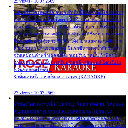
25 views • 10.07.2569
ไม่เคยรักใครแน่หรือ อยากเชื่อถือก็ไม่กล้า ติ๋มใช่คนสวย
ตรึงใจ ติ๋มใช่งามซึ้งตรึงตรา พี่หรือจะมาหมายร่วมชีวี ก็
คนเขาลืออื้อฉาว ว่าสาวๆรุมตอมพี่ ติ๋มอยากรับรักเหมือน
กัน แต่หวั่นจะช้ำดวงฤดี กลัวแฟนของพี่ชี้หน้าด่าทอ ก็คน
ชื่อต๋อยต้อยตุ้มตุ๋ยต่าย พี่ยังลืมได้ง่ายๆเลยหนอ แค่ตัวเรา
สาวบ้านนา แสนจะซอมซ่อ ขืนรักขืนรอคงช้ำสักวัน ถ้า
จริงเหมือนคำพร่ำเฉลย พี่อย่าเฉยรีบมาหมั้น ถ้าพี่สู่ขอ
ตามธรรมเนียม ติ๋มจะเตรียมรับเกลียวสัมพันธ์ ผิดหวังไม่
หวั่นขอยอมได้เคียง
รักติ๋มแน่หรือ - หงษ์ทอง ดาวอุดร (KARAOKE)
27 views • 10.07.2569
บัวทองโศก เพราะเป็นโรครักรุม ในอกกลัดกลุ้ม โดนแฟน
หนุ่มหลอกเอา เขารวย และรูปหล่อ มาพะเน้าพะนอ
ออเซาะจนใจเบา สงสาร บัวทองเศร้า น้ำตาคลอเบ้า เฝ้า
อาลัย หนุ่มรูปหล่อหนีไกล หัวใจบัวทองระรวย บัวทองโศก