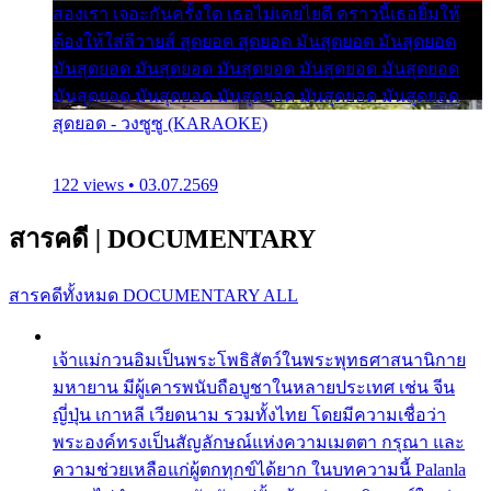
สองเรา เจอะกันครั้งใด เธอไม่เคยไยดี คราวนี้เธอยิ้มให้
ต้องให้ใส่ลีวายส์ สุดยอด สุดยอด มันสุดยอด มันสุดยอด
มันสุดยอด มันสุดยอด มันสุดยอด มันสุดยอด มันสุดยอด
มันสุดยอด มันสุดยอด มันสุดยอด มันสุดยอด มันสุดยอด
สุดยอด - วงซูซู (KARAOKE)
122 views • 03.07.2569
สารคดี
|
DOCUMENTARY
สารคดีทั้งหมด
DOCUMENTARY ALL
เจ้าแม่กวนอิมเป็นพระโพธิสัตว์ในพระพุทธศาสนานิกาย
มหายาน มีผู้เคารพนับถือบูชาในหลายประเทศ เช่น จีน
ญี่ปุ่น เกาหลี เวียดนาม รวมทั้งไทย โดยมีความเชื่อว่า
พระองค์ทรงเป็นสัญลักษณ์แห่งความเมตตา กรุณา และ
ความช่วยเหลือแก่ผู้ตกทุกข์ได้ยาก ในบทความนี้ Palanla