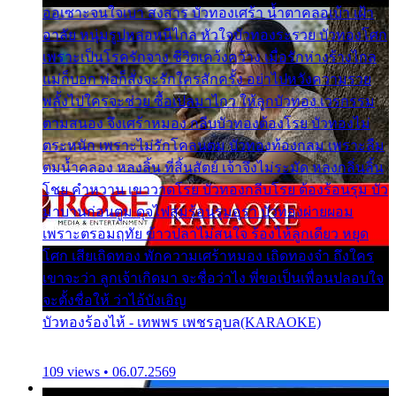
ออเซาะจนใจเบา สงสาร บัวทองเศร้า น้ำตาคลอเบ้า เฝ้า
อาลัย หนุ่มรูปหล่อหนีไกล หัวใจบัวทองระรวย บัวทองโศก
เพราะเป็นโรครักจาง ชีวิตเคว้งคว้าง เมื่อรักห่างร้างไกล
แม่ก็บอก พ่อก็สั่งจะรักใครสักครั้ง อย่าไปหวังความรวย
พลั้งไปใครจะช่วย ซื้อเปลมาไกว ให้ลูกบัวทอง เวรกรรม
ตามสนอง จึงเศร้าหมอง กลีบบัวทองต้องโรย บัวทองไม่
ตระหนัก เพราะไม่รักโคลนตม บัวทองท้องกลม เพราะลืม
ตมน้ำคลอง หลงลิ้น ที่สิ้นสัตย์ เจ้าจึงไม่ระมัด หลงกลิ่นลิ้น
โชย คำหวาน เขาวาดโรย บัวทองกลีบโรย ต้องร้อนรุม บัว
มาบานก่อนตูม ดุจไฟสุมร้อนรุมอุรา บัวทองผ่ายผอม
เพราะตรอมฤทัย ข้าวปลาไม่สนใจ ร้องไห้ลูกเดียว หยุด
โศก เสียเถิดทอง พักความเศร้าหมอง เถิดทองจ๋า ถึงใคร
เขาจะว่า ลูกเจ้าเกิดมา จะชื่อว่าไง พี่ขอเป็นเพื่อนปลอบใจ
จะตั้งชื่อให้ ว่าไอ้บังเอิญ
บัวทองร้องไห้ - เทพพร เพชรอุบล(KARAOKE)
109 views • 06.07.2569