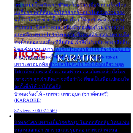
เพราะเป็นโรครักจาง ชีวิตเคว้งคว้าง เมื่อรักห่างร้างไกล
แม่ก็บอก พ่อก็สั่งจะรักใครสักครั้ง อย่าไปหวังความรวย
พลั้งไปใครจะช่วย ซื้อเปลมาไกว ให้ลูกบัวทอง เวรกรรม
ตามสนอง จึงเศร้าหมอง กลีบบัวทองต้องโรย บัวทองไม่
ตระหนัก เพราะไม่รักโคลนตม บัวทองท้องกลม เพราะลืม
ตมน้ำคลอง หลงลิ้น ที่สิ้นสัตย์ เจ้าจึงไม่ระมัด หลงกลิ่นลิ้น
โชย คำหวาน เขาวาดโรย บัวทองกลีบโรย ต้องร้อนรุม บัว
มาบานก่อนตูม ดุจไฟสุมร้อนรุมอุรา บัวทองผ่ายผอม
เพราะตรอมฤทัย ข้าวปลาไม่สนใจ ร้องไห้ลูกเดียว หยุด
โศก เสียเถิดทอง พักความเศร้าหมอง เถิดทองจ๋า ถึงใคร
เขาจะว่า ลูกเจ้าเกิดมา จะชื่อว่าไง พี่ขอเป็นเพื่อนปลอบใจ
จะตั้งชื่อให้ ว่าไอ้บังเอิญ
บัวทองร้องไห้ - เทพพร เพชรอุบล (ซาวด์ดนตรี)
(KARAOKE)
87 views • 06.07.2569
บัวทองโศก เพราะเป็นโรครักรุม ในอกกลัดกลุ้ม โดนแฟน
หนุ่มหลอกเอา เขารวย และรูปหล่อ มาพะเน้าพะนอ