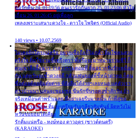
ขอรักคืน 24. 01:19:56 คนเรารักกันยาก 25. 01:23:06 หัวใจ
เถื่อน 26. 01:26:45 อยู่เพื่อลูก
เพลงเพราะเสนาะดวงใจ - ดาวใจ ไพจิตร (Official Audio)
140 views • 10.07.2569
ไม่เคยรักใครแน่หรือ อยากเชื่อถือก็ไม่กล้า ติ๋มใช่คนสวย
ตรึงใจ ติ๋มใช่งามซึ้งตรึงตรา พี่หรือจะมาหมายร่วมชีวี ก็
คนเขาลืออื้อฉาว ว่าสาวๆรุมตอมพี่ ติ๋มอยากรับรักเหมือน
กัน แต่หวั่นจะช้ำดวงฤดี กลัวแฟนของพี่ชี้หน้าด่าทอ ก็คน
ชื่อต๋อยต้อยตุ้มตุ๋ยต่าย พี่ยังลืมได้ง่ายๆเลยหนอ แค่ตัวเรา
สาวบ้านนา แสนจะซอมซ่อ ขืนรักขืนรอคงช้ำสักวัน ถ้า
จริงเหมือนคำพร่ำเฉลย พี่อย่าเฉยรีบมาหมั้น ถ้าพี่สู่ขอ
ตามธรรมเนียม ติ๋มจะเตรียมรับเกลียวสัมพันธ์ ผิดหวังไม่
หวั่นขอยอมได้เคียง
รักติ๋มแน่หรือ - หงษ์ทอง ดาวอุดร (ซาวด์ดนตรี)
(KARAOKE)