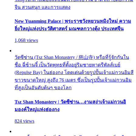
จีน สวนสนุก และการแสดง
New Yuanming Palace | พระราชวังหยวนหมิงใหม่ ความ
ยิ่งใหญ่แห่งประวัติศาสตร์ มณฑลกวางตุ้ง ประเทศจีน
1,068 views
วัดซีซ่าน (Tsz Shan Monastery / 慈山寺) หรือที่รู้จักกันใน
ชื่อ ฉี่ซ้านจี๋ เป็นวัดพุทธที่ตั้งอยู่ริมชายหาดรีพัลส์เบย์
(Repulse Bay) ในฮ่องกง โดดเด่นด้วยรูปปั้นเจ้าแม่กวนอิมสี
ขาวขนาดใหญ่ สูงถึง 76 เมตร ซึ่งเป็นรูปปั้นเจ้าแม่กวนอิม
ที่สูงเป็นอันดับต้นๆ ของโลก
Tsz Shan Monastery | วัดซีซ่าน…งามสง่าเจ้าแม่กวนอิ
มองค์ใหญ่แห่งฮ่องกง
824 views