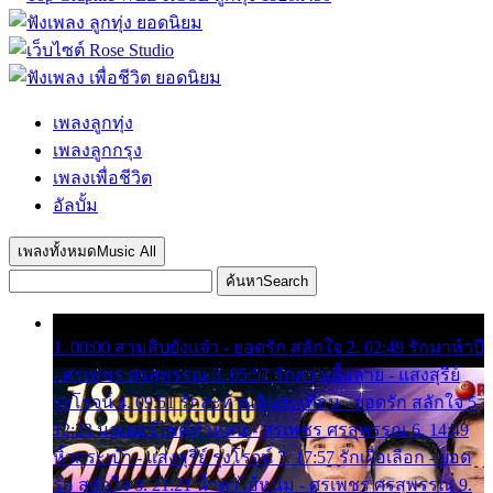
เพลงลูกทุ่ง
เพลงลูกกรุง
เพลงเพื่อชีวิต
อัลบั้ม
เพลงทั้งหมด
Music All
ค้นหา
Search
1. 00:00 สามสิบยังแจ๋ว - ยอดรัก สลักใจ 2. 02:49 รักมาห้าปี
- ศรเพชร ศรสุพรรณ 3. 05:57 รักสาวเสื้อลาย - แสงสุรีย์
รุ่งโรจน์ 4. 09:51 รักสะท้านดินสะเทือน - ยอดรัก สลักใจ 5.
12:23 มอเตอร์ไซค์ทำหล่น - ศรเพชร ศรสุพรรณ 6. 14:49
หิ้วกระเป๋า - แสงสุรีย์ รุ่งโรจน์ 7. 17:57 รักเผื่อเลือก - ยอด
รัก สลักใจ 8. 21:21 น้ำตาไอ้หนุ่ม - ศรเพชร ศรสุพรรณ 9.