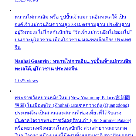
หนานไห่กวนอิม หรือ รูปปั้นเจ้าแม่กวนอิมทะเลใต้ เป็น
องค์เจ้าแม่กวนอิมความสูง 33 เมตรรวมฐาน ประดิษฐาน
อยู่ริมทะเล ไม่ไกลกันนักกับ “วัดเจ้าแม่กวนอิมไม่ยอมไป”
บนเกาะผู่โถวซาน เมืองโจวซาน มณฑลเจ้อเจียง ประเทศ
จีน
Nanhai Guanyin : หนานไห่กวนอิม...รูปปั้นเจ้าแม่กวนอิม
ทะเลใต้, ผู่โถวซาน ประเทศจีน
1,025 views
พระราชวังหยวนหมิงใหม่ (New Yuanming Palace/宮新園
明園) ในเมืองจูไห่ (Zhuhai) มณฑลกวางตุ้ง (Quangdong)
ประเทศจีน เป็นสวนและสถานที่ท่องเที่ยวที่ได้รับแรง
บันดาลใจจากพระราชวังฤดูร้อนเก่า (Old Summer Palace)
หรือหยวนหมิงหยวนในกรุงปักกิ่ง สวนสาธารณะขนาด
ใหญ่ใจกลางเมืองแห่งนี้มีครบทั้งธรรมชาติ สถาปัตยกรรม