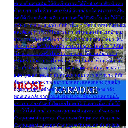
พ่อส่งเงินสามพัน ให้ฉันเรียนราม ได้อีกสักสามพัน ฉันคง
บ๊าย บาย จะไปซื้อกางเกงยีนส์ ลีวายส์มาใส่ เพราะเราเป็น
เด็กใต้ ลีวายส์อย่างเดียว อยากจะโชว์ถึงหิวโซ เด็กใต้ก็ไม่
หวั่น ตกตัวละหลายพัน กัดฟันซื้อมา ให้เด็กเทพเหลียวมอง
และต้องรู้ว่า เด็กใต้ไม่ธรรมดา แต่สุดยอด เดินโยกย้ายเย
ยวน กวนโอ๊ยพอได้ เพราะว่านุ่งลีวายส์ ตัวใหม่ใส่มา เดิน
เข้ามหาลัย จิ๊กโก๊มองหน้า ท่าจะมีปัญหา ไม่พอใจ ได้เป็น
เรื่องแน่นอน แต่ฉันไม่หวั่น เลยแหลงใต้ถามมัน ว่ามัน
พรั่นพรือ มันตอบว่าไม่พรื่อ เปลี่ยนเป็นยิ้มให้ เจอะเด็กใต้
ด้วยกัน ก็เลยรอด สุดยอด สุดยอด สุดยอด มันสุดยอด สุด
ยอด สุดยอด สุดยอด มันสุดยอด แอบหลงรักสาวราม ที่พัก
ห้องเช่า เธอผิวขาวผมยาว ปากแดงแหลงกลาง ถูกสเป็ก
จริงเธอ อยู่ห้องข้างข้าง อยากเข้าไปแหลงกลาง กลัว
ทองแดง กลับจากรามมาเจอ เธอมาซื้อข้าว แต่ก่อนนั้น
สองเรา เจอะกันครั้งใด เธอไม่เคยไยดี คราวนี้เธอยิ้มให้
ต้องให้ใส่ลีวายส์ สุดยอด สุดยอด มันสุดยอด มันสุดยอด
มันสุดยอด มันสุดยอด มันสุดยอด มันสุดยอด มันสุดยอด
มันสุดยอด มันสุดยอด มันสุดยอด มันสุดยอด มันสุดยอด