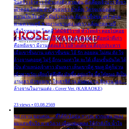
ในครัว เจ้าสาว ก็มัวแต่งตัว สวยเด่น นั่งเคียงเจ้าบ่าว ที่เขา
เฝ้าคอย ใจเต้น หัวใจของเรา ลำเค็ญ ใครจะมองเห็น
ความใน ใจ เศร้า มันร้าวระบม ต้องมาขื่นขม เศร้าตรม
ท่ามความสุขี ช่วยงานเขาแต่ง แต่เรา แล้งมาหลายปี
เมื่อไรหนอจะ โชคดี ได้มีพิธีวิวาห์ หัวใจหล้า คอยไปคอย
มา คือหน้าที่เก่า หัวใจหล้า คอยไปคอยมา คือหน้าที่เก่า
คือหยังเขา มีงานแต่งแล้ว ไปล้างแต่จาน ดั่งถูกประหาร
เมื่อเขาชื่นบาน แต่เราขื่นขม โอ้ รัก ลอยลม ไม่สม ดัง ใจ
ล้างจานคอยคู่ ไม่รู้ อีกนานเท่าใด จะได้ เลื่อนขั้นบันได ได้
เป็น ตำแหน่งเจ้าสาว มันเหงา เห็นเขามีคู่ ซมดู มีคู่ก็ม่วน
เข้าพาขวัญ เสียงโห่ตึงตึง มันซึ้ง อยู่แก่ใจ มื้อใด๋หนอ สิเป็น
งานเฮา มัวซอยเขา ใจเฮาซิด้าน มันทรมาน จับจาน เอย…
ล้างจานในงานแต่ง - Cover Ver. (KARAOKE)
23 views • 03.08.2569
ขอ กราบ ขอบคุณ.... ที่ได้รับไออุ่น การุณ จากแฟน เพลง
ผมแสนชื่นใจ หายวังเวง เมื่อแฟนเพลง ให้กำลังใจ น้ำใจ