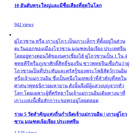
10 อันดับพระใหญ่และมีชื่อเสียงที่สุดในโลก
942 views
ผู่โถวซาน หรือ เกาะผู่โถว เป็นเกาะเล็กๆ ที่ตั้งอยู่ในส่วน
ตะวันออกของเมืองโจวซาน มณฑลเจ้อเจียง ประเทศจีน
โดยอยู่ทางตอนใต้ของนครเซี่ยงไฮ้ ผู่โถวซานเป็น 1 ใน 4
พุทธคีรีหรือภูเขาศักดิ์สิทธิ์ของจีน ชาวพุทธจีนเชื่อกันว่าผู่
โถวซานเป็นที่ประทับและตรัสรู้ของพระโพธิสัตว์กวนอิม
หรือเจ้าแม่กวนอิม ซึ่งเป็นหนึ่งในเทพเจ้าที่สำคัญที่สุดใน
ศาสนาพุทธนิกายมหายาน ดังนั้นจึงมีผู้แสวงบุญจากทั่ว
โลก โดยเฉพาะผู้ที่ศรัทธาในเจ้าแม่กวนอิมเดินทางมาที่
เกาะแห่งนี้เพื่อสักการะขอพรอยู่โดยตลอด
รวม 5 วัดสำคัญแห่งถิ่นกำเนิดเจ้าแม่กวนอิม | เกาะผู่โถว
ซาน มณฑลเจ้อเจียง ประเทศจีน
1,525 views