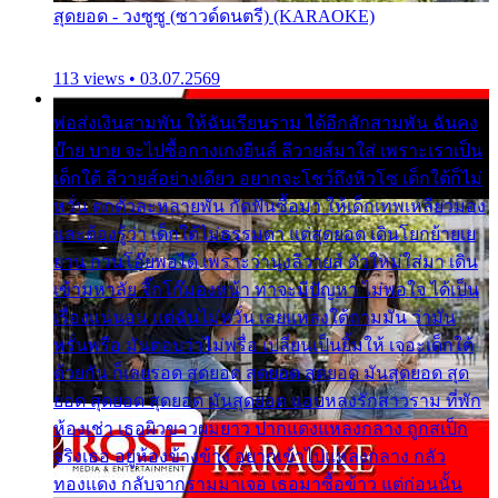
สุดยอด - วงซูซู (ซาวด์ดนตรี) (KARAOKE)
113 views • 03.07.2569
พ่อส่งเงินสามพัน ให้ฉันเรียนราม ได้อีกสักสามพัน ฉันคง
บ๊าย บาย จะไปซื้อกางเกงยีนส์ ลีวายส์มาใส่ เพราะเราเป็น
เด็กใต้ ลีวายส์อย่างเดียว อยากจะโชว์ถึงหิวโซ เด็กใต้ก็ไม่
หวั่น ตกตัวละหลายพัน กัดฟันซื้อมา ให้เด็กเทพเหลียวมอง
และต้องรู้ว่า เด็กใต้ไม่ธรรมดา แต่สุดยอด เดินโยกย้ายเย
ยวน กวนโอ๊ยพอได้ เพราะว่านุ่งลีวายส์ ตัวใหม่ใส่มา เดิน
เข้ามหาลัย จิ๊กโก๊มองหน้า ท่าจะมีปัญหา ไม่พอใจ ได้เป็น
เรื่องแน่นอน แต่ฉันไม่หวั่น เลยแหลงใต้ถามมัน ว่ามัน
พรั่นพรือ มันตอบว่าไม่พรื่อ เปลี่ยนเป็นยิ้มให้ เจอะเด็กใต้
ด้วยกัน ก็เลยรอด สุดยอด สุดยอด สุดยอด มันสุดยอด สุด
ยอด สุดยอด สุดยอด มันสุดยอด แอบหลงรักสาวราม ที่พัก
ห้องเช่า เธอผิวขาวผมยาว ปากแดงแหลงกลาง ถูกสเป็ก
จริงเธอ อยู่ห้องข้างข้าง อยากเข้าไปแหลงกลาง กลัว
ทองแดง กลับจากรามมาเจอ เธอมาซื้อข้าว แต่ก่อนนั้น