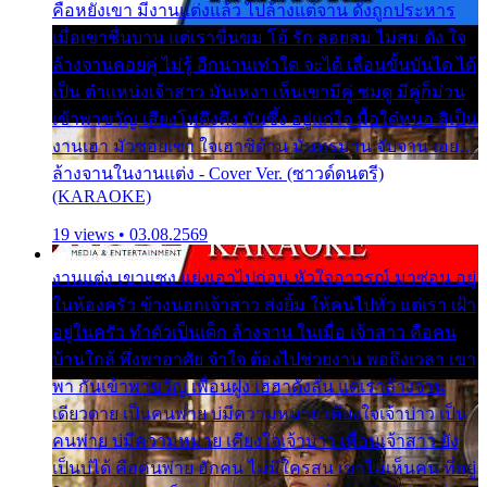
คือหยังเขา มีงานแต่งแล้ว ไปล้างแต่จาน ดั่งถูกประหาร
เมื่อเขาชื่นบาน แต่เราขื่นขม โอ้ รัก ลอยลม ไม่สม ดัง ใจ
ล้างจานคอยคู่ ไม่รู้ อีกนานเท่าใด จะได้ เลื่อนขั้นบันได ได้
เป็น ตำแหน่งเจ้าสาว มันเหงา เห็นเขามีคู่ ซมดู มีคู่ก็ม่วน
เข้าพาขวัญ เสียงโห่ตึงตึง มันซึ้ง อยู่แก่ใจ มื้อใด๋หนอ สิเป็น
งานเฮา มัวซอยเขา ใจเฮาซิด้าน มันทรมาน จับจาน เอย…
ล้างจานในงานแต่ง - Cover Ver. (ซาวด์ดนตรี)
(KARAOKE)
19 views • 03.08.2569
งานแต่ง เขาแซง แย่งเอาไปก่อน หัวใจอาวรณ์ มาซ่อน อยู่
ในห้องครัว ข้างนอกเจ้าสาว ส่งยิ้ม ให้คนไปทั่ว แต่เรา เฝ้า
อยู่ในครัว ทำตัวเป็นเด็ก ล้างจาน ในเมื่อ เจ้าสาว คือคน
บ้านใกล้ พึ่งพาอาศัย จำใจ ต้องไปช่วยงาน พอถึงเวลา เขา
พา กันเข้าพาขวัญ เพื่อนฝูง เฮฮาดังลั่น แต่เราล้างจาน
เดียวดาย เป็นคนพ่าย บ่มีความหมาย เคียงใจเจ้าบ่าว เป็น
คนพ่าย บ่มีความหมาย เคียงใจเจ้าบ่าว เพื่อนเจ้าสาว ยัง
เป็นบ่ได้ คือคนพ่าย ฮักคน ไม่มีใครสน เขาไม่เห็นคน ที่อยู่