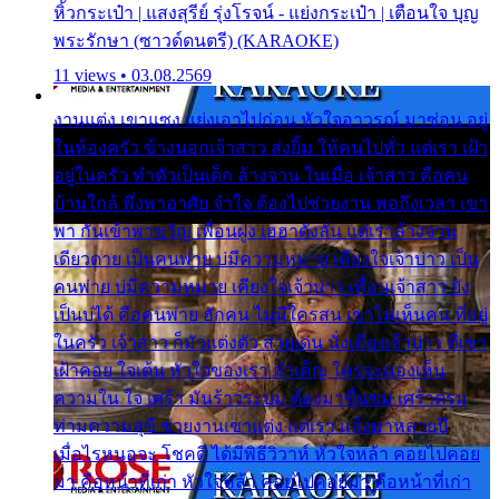
หิ้วกระเป๋า | แสงสุรีย์ รุ่งโรจน์ - แย่งกระเป๋า | เตือนใจ บุญ
พระรักษา (ซาวด์ดนตรี) (KARAOKE)
11 views • 03.08.2569
งานแต่ง เขาแซง แย่งเอาไปก่อน หัวใจอาวรณ์ มาซ่อน อยู่
ในห้องครัว ข้างนอกเจ้าสาว ส่งยิ้ม ให้คนไปทั่ว แต่เรา เฝ้า
อยู่ในครัว ทำตัวเป็นเด็ก ล้างจาน ในเมื่อ เจ้าสาว คือคน
บ้านใกล้ พึ่งพาอาศัย จำใจ ต้องไปช่วยงาน พอถึงเวลา เขา
พา กันเข้าพาขวัญ เพื่อนฝูง เฮฮาดังลั่น แต่เราล้างจาน
เดียวดาย เป็นคนพ่าย บ่มีความหมาย เคียงใจเจ้าบ่าว เป็น
คนพ่าย บ่มีความหมาย เคียงใจเจ้าบ่าว เพื่อนเจ้าสาว ยัง
เป็นบ่ได้ คือคนพ่าย ฮักคน ไม่มีใครสน เขาไม่เห็นคน ที่อยู่
ในครัว เจ้าสาว ก็มัวแต่งตัว สวยเด่น นั่งเคียงเจ้าบ่าว ที่เขา
เฝ้าคอย ใจเต้น หัวใจของเรา ลำเค็ญ ใครจะมองเห็น
ความใน ใจ เศร้า มันร้าวระบม ต้องมาขื่นขม เศร้าตรม
ท่ามความสุขี ช่วยงานเขาแต่ง แต่เรา แล้งมาหลายปี
เมื่อไรหนอจะ โชคดี ได้มีพิธีวิวาห์ หัวใจหล้า คอยไปคอย
มา คือหน้าที่เก่า หัวใจหล้า คอยไปคอยมา คือหน้าที่เก่า