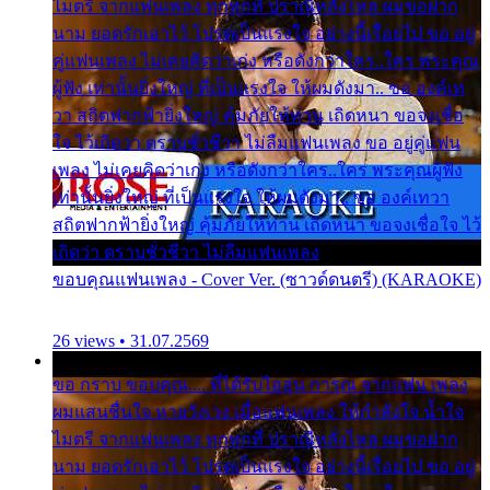
ไมตรี จากแฟนเพลง ทุกทุกที่ ปราณีหลั่งไหล ผมขอฝาก
นาม ยอดรักเอาไว้ โปรดเป็นแรงใจ อย่างนี้เรื่อยไป ขอ อยู่
คู่แฟนเพลง ไม่เคยคิดว่าเก่ง หรือดังกว่าใคร..ใคร พระคุณ
ผู้ฟัง เท่านั้นยิ่งใหญ่ ที่เป็นแรงใจ ให้ผมดังมา.. ขอ องค์เท
วา สถิตฟากฟ้ายิ่งใหญ่ คุ้มภัยให้ท่าน เถิดหนา ขอจงเชื่อ
ใจ ไว้เถิดว่า ตราบชั่วชีวา ไม่ลืมแฟนเพลง ขอ อยู่คู่แฟน
เพลง ไม่เคยคิดว่าเก่ง หรือดังกว่าใคร..ใคร พระคุณผู้ฟัง
เท่านั้นยิ่งใหญ่ ที่เป็นแรงใจ ให้ผมดังมา.. ขอ องค์เทวา
สถิตฟากฟ้ายิ่งใหญ่ คุ้มภัยให้ท่าน เถิดหนา ขอจงเชื่อใจ ไว้
เถิดว่า ตราบชั่วชีวา ไม่ลืมแฟนเพลง
ขอบคุณแฟนเพลง - Cover Ver. (ซาวด์ดนตรี) (KARAOKE)
26 views • 31.07.2569
ขอ กราบ ขอบคุณ.... ที่ได้รับไออุ่น การุณ จากแฟน เพลง
ผมแสนชื่นใจ หายวังเวง เมื่อแฟนเพลง ให้กำลังใจ น้ำใจ
ไมตรี จากแฟนเพลง ทุกทุกที่ ปราณีหลั่งไหล ผมขอฝาก
นาม ยอดรักเอาไว้ โปรดเป็นแรงใจ อย่างนี้เรื่อยไป ขอ อยู่