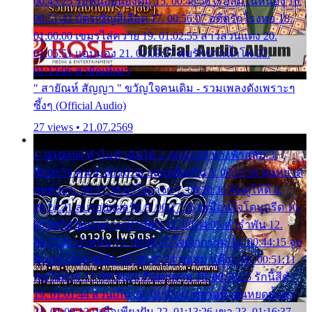
00:45:25 รอหน่อยน้องติ๋ม 15. 00:48:56 เรือล่มในหนอง 16.
00:51:43 บัตรเชิญสีเลือด 17. 00:56:07 อดีตรักโรงทอ 18.
01:00:00 เขมรไล่ควาย 19. 01:02:55 สาวสวนแตง 20.
01:05:51 แอบมอง 21. 01:09:27 พบรักปากน้ำโพ 22.
01:13:06 สายัณห์เมา
" สายัณห์ สัญญา " ขวัญใจคนเดิม - รวมเพลงดังเพราะๆ
ซึ้งๆ (Official Audio)
27 views • 21.07.2569
1. 00:00:00 ทำไมทำฉันได้ 2. 00:03:20 นางฟ้าสลัม 3.
00:06:50 คน 4. 00:10:36 บุญเหลือเกิน 5. 00:13:58 ฝนหยาด
สุดท้าย 6. 00:17:30 ยาใจยาจก 7. 00:20:30 คิดดูให้ดี 8.
00:24:21 ลบรอยแผลรัก 9. 00:27:35 เหมือนใจโดนกรีด 10.
00:30:54 ขบวนการเปาเปียว 11. 00:34:05 คำรำพัน 12.
00:37:20 ปาหนัน 13. 00:40:37 ใจเจ้ากรรม 14. 00:44:15 จูบ
ฉันแล้วจงตายเสีย 15. 00:47:24 ขอสูมาเต๊อะ 16. 00:51:11
คนใจมาร 17. 00:54:50 คืนทรมาน 18. 00:58:25 รักนี้สีดำ
19. 01:01:44 ส่วนเกิน 20. 01:05:42 หยาดน้ำฝนหยดน้ำตา
21. 01:09:13 เหลือเพียงฝัน 22. 01:13:26 เขา 23. 01:16:37