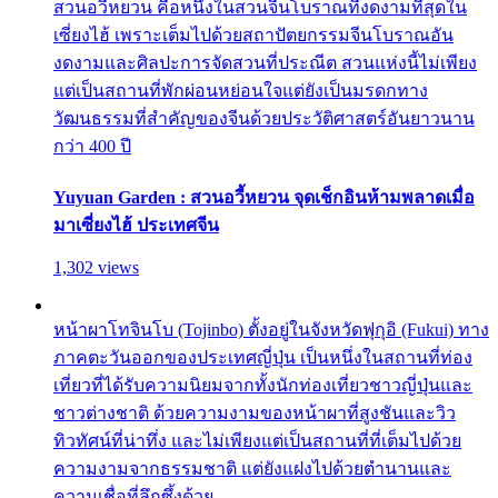
สวนอวี้หยวน คือหนึ่งในสวนจีนโบราณที่งดงามที่สุดใน
เซี่ยงไฮ้ เพราะเต็มไปด้วยสถาปัตยกรรมจีนโบราณอัน
งดงามและศิลปะการจัดสวนที่ประณีต สวนแห่งนี้ไม่เพียง
แต่เป็นสถานที่พักผ่อนหย่อนใจแต่ยังเป็นมรดกทาง
วัฒนธรรมที่สำคัญของจีนด้วยประวัติศาสตร์อันยาวนาน
กว่า 400 ปี
Yuyuan Garden : สวนอวี้หยวน จุดเช็กอินห้ามพลาดเมื่อ
มาเซี่ยงไฮ้ ประเทศจีน
1,302 views
หน้าผาโทจินโบ (Tojinbo) ตั้งอยู่ในจังหวัดฟุกุอิ (Fukui) ทาง
ภาคตะวันออกของประเทศญี่ปุ่น เป็นหนึ่งในสถานที่ท่อง
เที่ยวที่ได้รับความนิยมจากทั้งนักท่องเที่ยวชาวญี่ปุ่นและ
ชาวต่างชาติ ด้วยความงามของหน้าผาที่สูงชันและวิว
ทิวทัศน์ที่น่าทึ่ง และไม่เพียงแต่เป็นสถานที่ที่เต็มไปด้วย
ความงามจากธรรมชาติ แต่ยังแฝงไปด้วยตำนานและ
ความเชื่อที่ลึกซึ้งด้วย