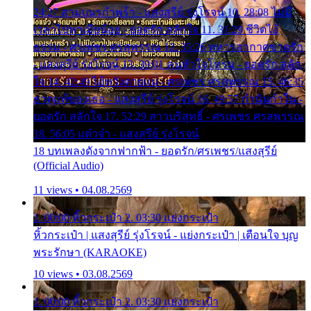
24:27 สามเณรกำพร้า - แสงสุรีย์ รุ่งโรจน์ 10. 28:08 ไม่มี
เวลาไปหาเมียน้อย - ยอดรัก สลักใจ 11. 31:29 ชีวิตไอ้
ธรรม - ศรเพชร ศรสุพรรณ 12. 35:26 ทหารอากาศขาดรัก
- แสงสุรีย์ รุ่งโรจน์ 13. 39:01 คนหัวใจโทรม - ยอดรัก สลัก
ใจ 14. 42:49 ไอ้หวังตายแน่ - ศรเพชร ศรสุพรรณ 15. 46:35
ธาตุแท้ของเธอ - แสงสุรีย์ รุ่งโรจน์ 16. 49:57 กำนันกำใน -
ยอดรัก สลักใจ 17. 52:29 สาวบริสุทธิ์ - ศรเพชร ศรสุพรรณ
18. 56:05 แต๋วจ๋า - แสงสุรีย์ รุ่งโรจน์
18 บทเพลงดังจากฟากฟ้า - ยอดรัก/ศรเพชร/แสงสุรีย์
(Official Audio)
11 views • 04.08.2569
1. 00:00 หิ้วกระเป๋า 2. 03:30 แย่งกระเป๋า
หิ้วกระเป๋า | แสงสุรีย์ รุ่งโรจน์ - แย่งกระเป๋า | เตือนใจ บุญ
พระรักษา (KARAOKE)
10 views • 03.08.2569
1. 00:00 หิ้วกระเป๋า 2. 03:30 แย่งกระเป๋า