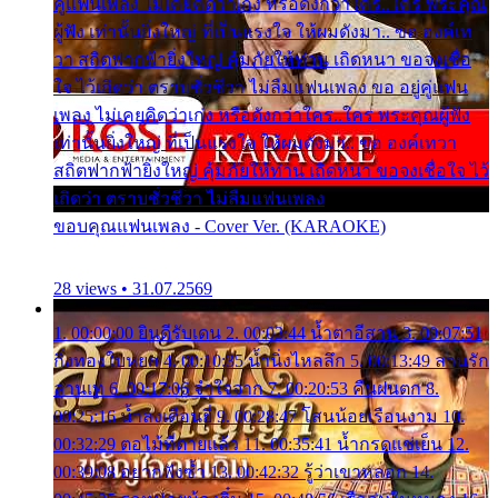
คู่แฟนเพลง ไม่เคยคิดว่าเก่ง หรือดังกว่าใคร..ใคร พระคุณ
ผู้ฟัง เท่านั้นยิ่งใหญ่ ที่เป็นแรงใจ ให้ผมดังมา.. ขอ องค์เท
วา สถิตฟากฟ้ายิ่งใหญ่ คุ้มภัยให้ท่าน เถิดหนา ขอจงเชื่อ
ใจ ไว้เถิดว่า ตราบชั่วชีวา ไม่ลืมแฟนเพลง ขอ อยู่คู่แฟน
เพลง ไม่เคยคิดว่าเก่ง หรือดังกว่าใคร..ใคร พระคุณผู้ฟัง
เท่านั้นยิ่งใหญ่ ที่เป็นแรงใจ ให้ผมดังมา.. ขอ องค์เทวา
สถิตฟากฟ้ายิ่งใหญ่ คุ้มภัยให้ท่าน เถิดหนา ขอจงเชื่อใจ ไว้
เถิดว่า ตราบชั่วชีวา ไม่ลืมแฟนเพลง
ขอบคุณแฟนเพลง - Cover Ver. (KARAOKE)
28 views • 31.07.2569
1. 00:00:00 ยินดีรับเดน 2. 00:03:44 น้ำตาอีสาน 3. 00:07:51
กิ่งทองใบหยก 4. 00:10:35 น้ำนิ่งไหลลึก 5. 00:13:49 ลานรัก
ลานเท 6. 00:17:06 จำใจจาก 7. 00:20:53 คืนฝนตก 8.
00:25:16 น้ำลงเดือนยี่ 9. 00:28:47 โสนน้อยเรือนงาม 10.
00:32:29 ตอไม้ที่ตายแล้ว 11. 00:35:41 น้ำกรดแช่เย็น 12.
00:39:08 อยากฟังซ้ำ 13. 00:42:32 รู้ว่าเขาหลอก 14.