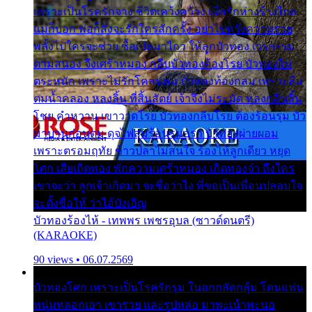
เพราะเป็นโรครักจาง ชีวิตเคว้งคว้าง เมื่อรักห่างร้างไกล
แม่ก็บอก พ่อก็สั่งจะรักใครสักครั้ง อย่าไปหวังความรวย
พลั้งไปใครจะช่วย ซื้อเปลมาไกว ให้ลูกบัวทอง เวรกรรม
ตามสนอง จึงเศร้าหมอง กลีบบัวทองต้องโรย บัวทองไม่
ตระหนัก เพราะไม่รักโคลนตม บัวทองท้องกลม เพราะลืม
ตมน้ำคลอง หลงลิ้น ที่สิ้นสัตย์ เจ้าจึงไม่ระมัด หลงกลิ่นลิ้น
โชย คำหวาน เขาวาดโรย บัวทองกลีบโรย ต้องร้อนรุม บัว
มาบานก่อนตูม ดุจไฟสุมร้อนรุมอุรา บัวทองผ่ายผอม
เพราะตรอมฤทัย ข้าวปลาไม่สนใจ ร้องไห้ลูกเดียว หยุด
โศก เสียเถิดทอง พักความเศร้าหมอง เถิดทองจ๋า ถึงใคร
เขาจะว่า ลูกเจ้าเกิดมา จะชื่อว่าไง พี่ขอเป็นเพื่อนปลอบใจ
จะตั้งชื่อให้ ว่าไอ้บังเอิญ
บัวทองร้องไห้ - เทพพร เพชรอุบล (ซาวด์ดนตรี)
(KARAOKE)
90 views • 06.07.2569
บัวทองโศก เพราะเป็นโรครักรุม ในอกกลัดกลุ้ม โดนแฟน
หนุ่มหลอกเอา เขารวย และรูปหล่อ มาพะเน้าพะนอ