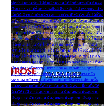
พ่อส่งเงินสามพัน ให้ฉันเรียนราม ได้อีกสักสามพัน ฉันคง
บ๊าย บาย จะไปซื้อกางเกงยีนส์ ลีวายส์มาใส่ เพราะเราเป็น
เด็กใต้ ลีวายส์อย่างเดียว อยากจะโชว์ถึงหิวโซ เด็กใต้ก็ไม่
หวั่น ตกตัวละหลายพัน กัดฟันซื้อมา ให้เด็กเทพเหลียวมอง
และต้องรู้ว่า เด็กใต้ไม่ธรรมดา แต่สุดยอด เดินโยกย้ายเย
ยวน กวนโอ๊ยพอได้ เพราะว่านุ่งลีวายส์ ตัวใหม่ใส่มา เดิน
เข้ามหาลัย จิ๊กโก๊มองหน้า ท่าจะมีปัญหา ไม่พอใจ ได้เป็น
เรื่องแน่นอน แต่ฉันไม่หวั่น เลยแหลงใต้ถามมัน ว่ามัน
พรั่นพรือ มันตอบว่าไม่พรื่อ เปลี่ยนเป็นยิ้มให้ เจอะเด็กใต้
ด้วยกัน ก็เลยรอด สุดยอด สุดยอด สุดยอด มันสุดยอด สุด
ยอด สุดยอด สุดยอด มันสุดยอด แอบหลงรักสาวราม ที่พัก
ห้องเช่า เธอผิวขาวผมยาว ปากแดงแหลงกลาง ถูกสเป็ก
จริงเธอ อยู่ห้องข้างข้าง อยากเข้าไปแหลงกลาง กลัว
ทองแดง กลับจากรามมาเจอ เธอมาซื้อข้าว แต่ก่อนนั้น
สองเรา เจอะกันครั้งใด เธอไม่เคยไยดี คราวนี้เธอยิ้มให้
ต้องให้ใส่ลีวายส์ สุดยอด สุดยอด มันสุดยอด มันสุดยอด
มันสุดยอด มันสุดยอด มันสุดยอด มันสุดยอด มันสุดยอด
มันสุดยอด มันสุดยอด มันสุดยอด มันสุดยอด มันสุดยอด