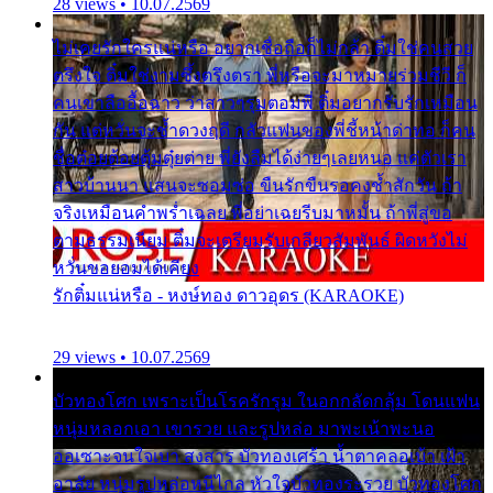
28 views • 10.07.2569
ไม่เคยรักใครแน่หรือ อยากเชื่อถือก็ไม่กล้า ติ๋มใช่คนสวย
ตรึงใจ ติ๋มใช่งามซึ้งตรึงตรา พี่หรือจะมาหมายร่วมชีวี ก็
คนเขาลืออื้อฉาว ว่าสาวๆรุมตอมพี่ ติ๋มอยากรับรักเหมือน
กัน แต่หวั่นจะช้ำดวงฤดี กลัวแฟนของพี่ชี้หน้าด่าทอ ก็คน
ชื่อต๋อยต้อยตุ้มตุ๋ยต่าย พี่ยังลืมได้ง่ายๆเลยหนอ แค่ตัวเรา
สาวบ้านนา แสนจะซอมซ่อ ขืนรักขืนรอคงช้ำสักวัน ถ้า
จริงเหมือนคำพร่ำเฉลย พี่อย่าเฉยรีบมาหมั้น ถ้าพี่สู่ขอ
ตามธรรมเนียม ติ๋มจะเตรียมรับเกลียวสัมพันธ์ ผิดหวังไม่
หวั่นขอยอมได้เคียง
รักติ๋มแน่หรือ - หงษ์ทอง ดาวอุดร (KARAOKE)
29 views • 10.07.2569
บัวทองโศก เพราะเป็นโรครักรุม ในอกกลัดกลุ้ม โดนแฟน
หนุ่มหลอกเอา เขารวย และรูปหล่อ มาพะเน้าพะนอ
ออเซาะจนใจเบา สงสาร บัวทองเศร้า น้ำตาคลอเบ้า เฝ้า
อาลัย หนุ่มรูปหล่อหนีไกล หัวใจบัวทองระรวย บัวทองโศก