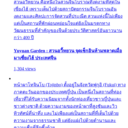
สวนอวี้หยวน คือหนึ่งในสวนจีนโบราณที่งดงามที่สุดใน
เซี่ยงไฮ้ เพราะเต็มไปด้วยสถาปัตยกรรมจีนโบราณอัน
งดงามและศิลปะการจัดสวนที่ประณีต สวนแห่งนี้ไม่เพียง
แต่เป็นสถานที่พักผ่อนหย่อนใจแต่ยังเป็นมรดกทาง
วัฒนธรรมที่สำคัญของจีนด้วยประวัติศาสตร์อันยาวนาน
กว่า 400 ปี
Yuyuan Garden : สวนอวี้หยวน จุดเช็กอินห้ามพลาดเมื่อ
มาเซี่ยงไฮ้ ประเทศจีน
1,304 views
หน้าผาโทจินโบ (Tojinbo) ตั้งอยู่ในจังหวัดฟุกุอิ (Fukui) ทาง
ภาคตะวันออกของประเทศญี่ปุ่น เป็นหนึ่งในสถานที่ท่อง
เที่ยวที่ได้รับความนิยมจากทั้งนักท่องเที่ยวชาวญี่ปุ่นและ
ชาวต่างชาติ ด้วยความงามของหน้าผาที่สูงชันและวิว
ทิวทัศน์ที่น่าทึ่ง และไม่เพียงแต่เป็นสถานที่ที่เต็มไปด้วย
ความงามจากธรรมชาติ แต่ยังแฝงไปด้วยตำนานและ
ความเชื่อที่ลึกซึ้งด้วย