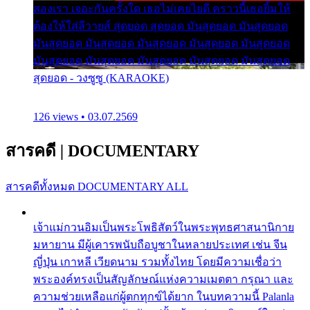
สองเรา เจอะกันครั้งใด เธอไม่เคยไยดี คราวนี้เธอยิ้มให้
ต้องให้ใส่ลีวายส์ สุดยอด สุดยอด มันสุดยอด มันสุดยอด
มันสุดยอด มันสุดยอด มันสุดยอด มันสุดยอด มันสุดยอด
มันสุดยอด มันสุดยอด มันสุดยอด มันสุดยอด มันสุดยอด
สุดยอด - วงซูซู (KARAOKE)
126 views • 03.07.2569
สารคดี
|
DOCUMENTARY
สารคดีทั้งหมด
DOCUMENTARY ALL
เจ้าแม่กวนอิมเป็นพระโพธิสัตว์ในพระพุทธศาสนานิกาย
มหายาน มีผู้เคารพนับถือบูชาในหลายประเทศ เช่น จีน
ญี่ปุ่น เกาหลี เวียดนาม รวมทั้งไทย โดยมีความเชื่อว่า
พระองค์ทรงเป็นสัญลักษณ์แห่งความเมตตา กรุณา และ
ความช่วยเหลือแก่ผู้ตกทุกข์ได้ยาก ในบทความนี้ Palanla