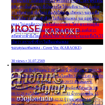
คู่แฟนเพลง ไม่เคยคิดว่าเก่ง หรือดังกว่าใคร..ใคร พระคุณ
ผู้ฟัง เท่านั้นยิ่งใหญ่ ที่เป็นแรงใจ ให้ผมดังมา.. ขอ องค์เท
วา สถิตฟากฟ้ายิ่งใหญ่ คุ้มภัยให้ท่าน เถิดหนา ขอจงเชื่อ
ใจ ไว้เถิดว่า ตราบชั่วชีวา ไม่ลืมแฟนเพลง ขอ อยู่คู่แฟน
เพลง ไม่เคยคิดว่าเก่ง หรือดังกว่าใคร..ใคร พระคุณผู้ฟัง
เท่านั้นยิ่งใหญ่ ที่เป็นแรงใจ ให้ผมดังมา.. ขอ องค์เทวา
สถิตฟากฟ้ายิ่งใหญ่ คุ้มภัยให้ท่าน เถิดหนา ขอจงเชื่อใจ ไว้
เถิดว่า ตราบชั่วชีวา ไม่ลืมแฟนเพลง
ขอบคุณแฟนเพลง - Cover Ver. (KARAOKE)
30 views • 31.07.2569
1. 00:00:00 ยินดีรับเดน 2. 00:03:44 น้ำตาอีสาน 3. 00:07:51
กิ่งทองใบหยก 4. 00:10:35 น้ำนิ่งไหลลึก 5. 00:13:49 ลานรัก
ลานเท 6. 00:17:06 จำใจจาก 7. 00:20:53 คืนฝนตก 8.
00:25:16 น้ำลงเดือนยี่ 9. 00:28:47 โสนน้อยเรือนงาม 10.
00:32:29 ตอไม้ที่ตายแล้ว 11. 00:35:41 น้ำกรดแช่เย็น 12.
00:39:08 อยากฟังซ้ำ 13. 00:42:32 รู้ว่าเขาหลอก 14.