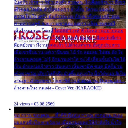
ในครัว เจ้าสาว ก็มัวแต่งตัว สวยเด่น นั่งเคียงเจ้าบ่าว ที่เขา
เฝ้าคอย ใจเต้น หัวใจของเรา ลำเค็ญ ใครจะมองเห็น
ความใน ใจ เศร้า มันร้าวระบม ต้องมาขื่นขม เศร้าตรม
ท่ามความสุขี ช่วยงานเขาแต่ง แต่เรา แล้งมาหลายปี
เมื่อไรหนอจะ โชคดี ได้มีพิธีวิวาห์ หัวใจหล้า คอยไปคอย
มา คือหน้าที่เก่า หัวใจหล้า คอยไปคอยมา คือหน้าที่เก่า
คือหยังเขา มีงานแต่งแล้ว ไปล้างแต่จาน ดั่งถูกประหาร
เมื่อเขาชื่นบาน แต่เราขื่นขม โอ้ รัก ลอยลม ไม่สม ดัง ใจ
ล้างจานคอยคู่ ไม่รู้ อีกนานเท่าใด จะได้ เลื่อนขั้นบันได ได้
เป็น ตำแหน่งเจ้าสาว มันเหงา เห็นเขามีคู่ ซมดู มีคู่ก็ม่วน
เข้าพาขวัญ เสียงโห่ตึงตึง มันซึ้ง อยู่แก่ใจ มื้อใด๋หนอ สิเป็น
งานเฮา มัวซอยเขา ใจเฮาซิด้าน มันทรมาน จับจาน เอย…
ล้างจานในงานแต่ง - Cover Ver. (KARAOKE)
24 views • 03.08.2569
ขอ กราบ ขอบคุณ.... ที่ได้รับไออุ่น การุณ จากแฟน เพลง
ผมแสนชื่นใจ หายวังเวง เมื่อแฟนเพลง ให้กำลังใจ น้ำใจ