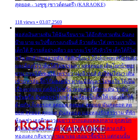
สุดยอด - วงซูซู (ซาวด์ดนตรี) (KARAOKE)
118 views • 03.07.2569
พ่อส่งเงินสามพัน ให้ฉันเรียนราม ได้อีกสักสามพัน ฉันคง
บ๊าย บาย จะไปซื้อกางเกงยีนส์ ลีวายส์มาใส่ เพราะเราเป็น
เด็กใต้ ลีวายส์อย่างเดียว อยากจะโชว์ถึงหิวโซ เด็กใต้ก็ไม่
หวั่น ตกตัวละหลายพัน กัดฟันซื้อมา ให้เด็กเทพเหลียวมอง
และต้องรู้ว่า เด็กใต้ไม่ธรรมดา แต่สุดยอด เดินโยกย้ายเย
ยวน กวนโอ๊ยพอได้ เพราะว่านุ่งลีวายส์ ตัวใหม่ใส่มา เดิน
เข้ามหาลัย จิ๊กโก๊มองหน้า ท่าจะมีปัญหา ไม่พอใจ ได้เป็น
เรื่องแน่นอน แต่ฉันไม่หวั่น เลยแหลงใต้ถามมัน ว่ามัน
พรั่นพรือ มันตอบว่าไม่พรื่อ เปลี่ยนเป็นยิ้มให้ เจอะเด็กใต้
ด้วยกัน ก็เลยรอด สุดยอด สุดยอด สุดยอด มันสุดยอด สุด
ยอด สุดยอด สุดยอด มันสุดยอด แอบหลงรักสาวราม ที่พัก
ห้องเช่า เธอผิวขาวผมยาว ปากแดงแหลงกลาง ถูกสเป็ก
จริงเธอ อยู่ห้องข้างข้าง อยากเข้าไปแหลงกลาง กลัว
ทองแดง กลับจากรามมาเจอ เธอมาซื้อข้าว แต่ก่อนนั้น