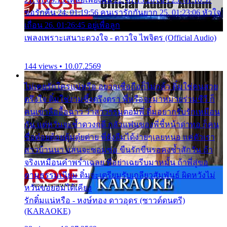
ขอรักคืน 24. 01:19:56 คนเรารักกันยาก 25. 01:23:06 หัวใจ
เถื่อน 26. 01:26:45 อยู่เพื่อลูก
เพลงเพราะเสนาะดวงใจ - ดาวใจ ไพจิตร (Official Audio)
144 views • 10.07.2569
ไม่เคยรักใครแน่หรือ อยากเชื่อถือก็ไม่กล้า ติ๋มใช่คนสวย
ตรึงใจ ติ๋มใช่งามซึ้งตรึงตรา พี่หรือจะมาหมายร่วมชีวี ก็
คนเขาลืออื้อฉาว ว่าสาวๆรุมตอมพี่ ติ๋มอยากรับรักเหมือน
กัน แต่หวั่นจะช้ำดวงฤดี กลัวแฟนของพี่ชี้หน้าด่าทอ ก็คน
ชื่อต๋อยต้อยตุ้มตุ๋ยต่าย พี่ยังลืมได้ง่ายๆเลยหนอ แค่ตัวเรา
สาวบ้านนา แสนจะซอมซ่อ ขืนรักขืนรอคงช้ำสักวัน ถ้า
จริงเหมือนคำพร่ำเฉลย พี่อย่าเฉยรีบมาหมั้น ถ้าพี่สู่ขอ
ตามธรรมเนียม ติ๋มจะเตรียมรับเกลียวสัมพันธ์ ผิดหวังไม่
หวั่นขอยอมได้เคียง
รักติ๋มแน่หรือ - หงษ์ทอง ดาวอุดร (ซาวด์ดนตรี)
(KARAOKE)