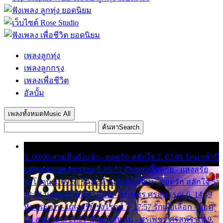
เพลงลูกทุ่ง
เพลงลูกกรุง
เพลงเพื่อชีวิต
อัลบั้ม
เพลงทั้งหมด
Music All
ค้นหา
Search
1. 00:00 สามสิบยังแจ๋ว - ยอดรัก สลักใจ 2. 02:49 รักมาห้าปี
- ศรเพชร ศรสุพรรณ 3. 05:57 รักสาวเสื้อลาย - แสงสุรีย์
รุ่งโรจน์ 4. 09:51 รักสะท้านดินสะเทือน - ยอดรัก สลักใจ 5.
12:23 มอเตอร์ไซค์ทำหล่น - ศรเพชร ศรสุพรรณ 6. 14:49
หิ้วกระเป๋า - แสงสุรีย์ รุ่งโรจน์ 7. 17:57 รักเผื่อเลือก - ยอด
รัก สลักใจ 8. 21:21 น้ำตาไอ้หนุ่ม - ศรเพชร ศรสุพรรณ 9.