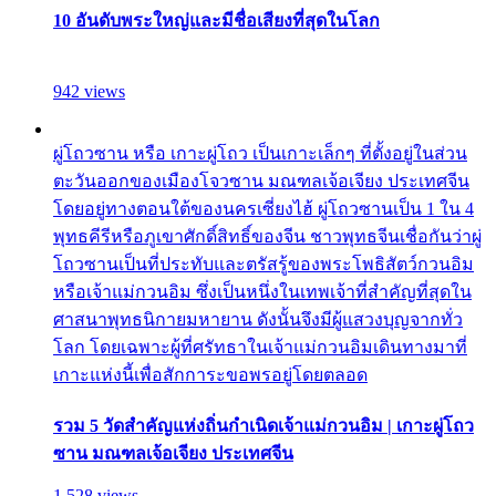
10 อันดับพระใหญ่และมีชื่อเสียงที่สุดในโลก
942 views
ผู่โถวซาน หรือ เกาะผู่โถว เป็นเกาะเล็กๆ ที่ตั้งอยู่ในส่วน
ตะวันออกของเมืองโจวซาน มณฑลเจ้อเจียง ประเทศจีน
โดยอยู่ทางตอนใต้ของนครเซี่ยงไฮ้ ผู่โถวซานเป็น 1 ใน 4
พุทธคีรีหรือภูเขาศักดิ์สิทธิ์ของจีน ชาวพุทธจีนเชื่อกันว่าผู่
โถวซานเป็นที่ประทับและตรัสรู้ของพระโพธิสัตว์กวนอิม
หรือเจ้าแม่กวนอิม ซึ่งเป็นหนึ่งในเทพเจ้าที่สำคัญที่สุดใน
ศาสนาพุทธนิกายมหายาน ดังนั้นจึงมีผู้แสวงบุญจากทั่ว
โลก โดยเฉพาะผู้ที่ศรัทธาในเจ้าแม่กวนอิมเดินทางมาที่
เกาะแห่งนี้เพื่อสักการะขอพรอยู่โดยตลอด
รวม 5 วัดสำคัญแห่งถิ่นกำเนิดเจ้าแม่กวนอิม | เกาะผู่โถว
ซาน มณฑลเจ้อเจียง ประเทศจีน
1,528 views