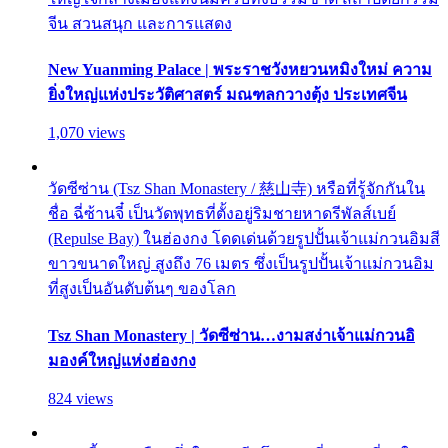
จีน สวนสนุก และการแสดง
New Yuanming Palace | พระราชวังหยวนหมิงใหม่ ความ
ยิ่งใหญ่แห่งประวัติศาสตร์ มณฑลกวางตุ้ง ประเทศจีน
1,070 views
วัดซีซ่าน (Tsz Shan Monastery / 慈山寺) หรือที่รู้จักกันใน
ชื่อ ฉี่ซ้านจี๋ เป็นวัดพุทธที่ตั้งอยู่ริมชายหาดรีพัลส์เบย์
(Repulse Bay) ในฮ่องกง โดดเด่นด้วยรูปปั้นเจ้าแม่กวนอิมสี
ขาวขนาดใหญ่ สูงถึง 76 เมตร ซึ่งเป็นรูปปั้นเจ้าแม่กวนอิม
ที่สูงเป็นอันดับต้นๆ ของโลก
Tsz Shan Monastery | วัดซีซ่าน…งามสง่าเจ้าแม่กวนอิ
มองค์ใหญ่แห่งฮ่องกง
824 views