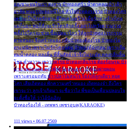
ออเซาะจนใจเบา สงสาร บัวทองเศร้า น้ำตาคลอเบ้า เฝ้า
อาลัย หนุ่มรูปหล่อหนีไกล หัวใจบัวทองระรวย บัวทองโศก
เพราะเป็นโรครักจาง ชีวิตเคว้งคว้าง เมื่อรักห่างร้างไกล
แม่ก็บอก พ่อก็สั่งจะรักใครสักครั้ง อย่าไปหวังความรวย
พลั้งไปใครจะช่วย ซื้อเปลมาไกว ให้ลูกบัวทอง เวรกรรม
ตามสนอง จึงเศร้าหมอง กลีบบัวทองต้องโรย บัวทองไม่
ตระหนัก เพราะไม่รักโคลนตม บัวทองท้องกลม เพราะลืม
ตมน้ำคลอง หลงลิ้น ที่สิ้นสัตย์ เจ้าจึงไม่ระมัด หลงกลิ่นลิ้น
โชย คำหวาน เขาวาดโรย บัวทองกลีบโรย ต้องร้อนรุม บัว
มาบานก่อนตูม ดุจไฟสุมร้อนรุมอุรา บัวทองผ่ายผอม
เพราะตรอมฤทัย ข้าวปลาไม่สนใจ ร้องไห้ลูกเดียว หยุด
โศก เสียเถิดทอง พักความเศร้าหมอง เถิดทองจ๋า ถึงใคร
เขาจะว่า ลูกเจ้าเกิดมา จะชื่อว่าไง พี่ขอเป็นเพื่อนปลอบใจ
จะตั้งชื่อให้ ว่าไอ้บังเอิญ
บัวทองร้องไห้ - เทพพร เพชรอุบล(KARAOKE)
111 views • 06.07.2569