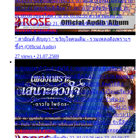
00:45:25 รอหน่อยน้องติ๋ม 15. 00:48:56 เรือล่มในหนอง 16.
00:51:43 บัตรเชิญสีเลือด 17. 00:56:07 อดีตรักโรงทอ 18.
01:00:00 เขมรไล่ควาย 19. 01:02:55 สาวสวนแตง 20.
01:05:51 แอบมอง 21. 01:09:27 พบรักปากน้ำโพ 22.
01:13:06 สายัณห์เมา
" สายัณห์ สัญญา " ขวัญใจคนเดิม - รวมเพลงดังเพราะๆ
ซึ้งๆ (Official Audio)
27 views • 21.07.2569
1. 00:00:00 ทำไมทำฉันได้ 2. 00:03:20 นางฟ้าสลัม 3.
00:06:50 คน 4. 00:10:36 บุญเหลือเกิน 5. 00:13:58 ฝนหยาด
สุดท้าย 6. 00:17:30 ยาใจยาจก 7. 00:20:30 คิดดูให้ดี 8.
00:24:21 ลบรอยแผลรัก 9. 00:27:35 เหมือนใจโดนกรีด 10.
00:30:54 ขบวนการเปาเปียว 11. 00:34:05 คำรำพัน 12.
00:37:20 ปาหนัน 13. 00:40:37 ใจเจ้ากรรม 14. 00:44:15 จูบ
ฉันแล้วจงตายเสีย 15. 00:47:24 ขอสูมาเต๊อะ 16. 00:51:11
คนใจมาร 17. 00:54:50 คืนทรมาน 18. 00:58:25 รักนี้สีดำ
19. 01:01:44 ส่วนเกิน 20. 01:05:42 หยาดน้ำฝนหยดน้ำตา
21. 01:09:13 เหลือเพียงฝัน 22. 01:13:26 เขา 23. 01:16:37