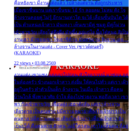
คือหยังเขา มีงานแต่งแล้ว ไปล้างแต่จาน ดั่งถูกประหาร
เมื่อเขาชื่นบาน แต่เราขื่นขม โอ้ รัก ลอยลม ไม่สม ดัง ใจ
ล้างจานคอยคู่ ไม่รู้ อีกนานเท่าใด จะได้ เลื่อนขั้นบันได ได้
เป็น ตำแหน่งเจ้าสาว มันเหงา เห็นเขามีคู่ ซมดู มีคู่ก็ม่วน
เข้าพาขวัญ เสียงโห่ตึงตึง มันซึ้ง อยู่แก่ใจ มื้อใด๋หนอ สิเป็น
งานเฮา มัวซอยเขา ใจเฮาซิด้าน มันทรมาน จับจาน เอย…
ล้างจานในงานแต่ง - Cover Ver. (ซาวด์ดนตรี)
(KARAOKE)
22 views • 03.08.2569
งานแต่ง เขาแซง แย่งเอาไปก่อน หัวใจอาวรณ์ มาซ่อน อยู่
ในห้องครัว ข้างนอกเจ้าสาว ส่งยิ้ม ให้คนไปทั่ว แต่เรา เฝ้า
อยู่ในครัว ทำตัวเป็นเด็ก ล้างจาน ในเมื่อ เจ้าสาว คือคน
บ้านใกล้ พึ่งพาอาศัย จำใจ ต้องไปช่วยงาน พอถึงเวลา เขา
พา กันเข้าพาขวัญ เพื่อนฝูง เฮฮาดังลั่น แต่เราล้างจาน
เดียวดาย เป็นคนพ่าย บ่มีความหมาย เคียงใจเจ้าบ่าว เป็น
คนพ่าย บ่มีความหมาย เคียงใจเจ้าบ่าว เพื่อนเจ้าสาว ยัง
เป็นบ่ได้ คือคนพ่าย ฮักคน ไม่มีใครสน เขาไม่เห็นคน ที่อยู่