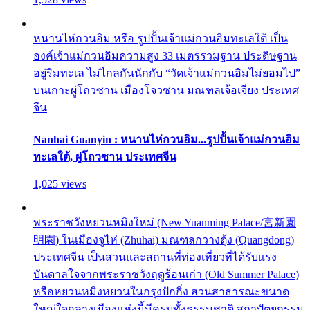
หนานไห่กวนอิม หรือ รูปปั้นเจ้าแม่กวนอิมทะเลใต้ เป็น
องค์เจ้าแม่กวนอิมความสูง 33 เมตรรวมฐาน ประดิษฐาน
อยู่ริมทะเล ไม่ไกลกันนักกับ “วัดเจ้าแม่กวนอิมไม่ยอมไป”
บนเกาะผู่โถวซาน เมืองโจวซาน มณฑลเจ้อเจียง ประเทศ
จีน
Nanhai Guanyin : หนานไห่กวนอิม...รูปปั้นเจ้าแม่กวนอิม
ทะเลใต้, ผู่โถวซาน ประเทศจีน
1,025 views
พระราชวังหยวนหมิงใหม่ (New Yuanming Palace/宮新園
明園) ในเมืองจูไห่ (Zhuhai) มณฑลกวางตุ้ง (Quangdong)
ประเทศจีน เป็นสวนและสถานที่ท่องเที่ยวที่ได้รับแรง
บันดาลใจจากพระราชวังฤดูร้อนเก่า (Old Summer Palace)
หรือหยวนหมิงหยวนในกรุงปักกิ่ง สวนสาธารณะขนาด
ใหญ่ใจกลางเมืองแห่งนี้มีครบทั้งธรรมชาติ สถาปัตยกรรม