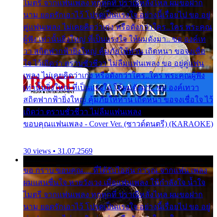
ไมตรี จากแฟนเพลง ทุกทุกที่ ปราณีหลั่งไหล ผมขอฝาก
นาม ยอดรักเอาไว้ โปรดเป็นแรงใจ อย่างนี้เรื่อยไป ขอ อยู่
คู่แฟนเพลง ไม่เคยคิดว่าเก่ง หรือดังกว่าใคร..ใคร พระคุณ
ผู้ฟัง เท่านั้นยิ่งใหญ่ ที่เป็นแรงใจ ให้ผมดังมา.. ขอ องค์เท
วา สถิตฟากฟ้ายิ่งใหญ่ คุ้มภัยให้ท่าน เถิดหนา ขอจงเชื่อ
ใจ ไว้เถิดว่า ตราบชั่วชีวา ไม่ลืมแฟนเพลง ขอ อยู่คู่แฟน
เพลง ไม่เคยคิดว่าเก่ง หรือดังกว่าใคร..ใคร พระคุณผู้ฟัง
เท่านั้นยิ่งใหญ่ ที่เป็นแรงใจ ให้ผมดังมา.. ขอ องค์เทวา
สถิตฟากฟ้ายิ่งใหญ่ คุ้มภัยให้ท่าน เถิดหนา ขอจงเชื่อใจ ไว้
เถิดว่า ตราบชั่วชีวา ไม่ลืมแฟนเพลง
ขอบคุณแฟนเพลง - Cover Ver. (ซาวด์ดนตรี) (KARAOKE)
30 views • 31.07.2569
ขอ กราบ ขอบคุณ.... ที่ได้รับไออุ่น การุณ จากแฟน เพลง
ผมแสนชื่นใจ หายวังเวง เมื่อแฟนเพลง ให้กำลังใจ น้ำใจ
ไมตรี จากแฟนเพลง ทุกทุกที่ ปราณีหลั่งไหล ผมขอฝาก
นาม ยอดรักเอาไว้ โปรดเป็นแรงใจ อย่างนี้เรื่อยไป ขอ อยู่