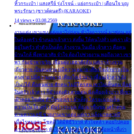
หิ้วกระเป๋า | แสงสุรีย์ รุ่งโรจน์ - แย่งกระเป๋า | เตือนใจ บุญ
พระรักษา (ซาวด์ดนตรี) (KARAOKE)
14 views • 03.08.2569
งานแต่ง เขาแซง แย่งเอาไปก่อน หัวใจอาวรณ์ มาซ่อน อยู่
ในห้องครัว ข้างนอกเจ้าสาว ส่งยิ้ม ให้คนไปทั่ว แต่เรา เฝ้า
อยู่ในครัว ทำตัวเป็นเด็ก ล้างจาน ในเมื่อ เจ้าสาว คือคน
บ้านใกล้ พึ่งพาอาศัย จำใจ ต้องไปช่วยงาน พอถึงเวลา เขา
พา กันเข้าพาขวัญ เพื่อนฝูง เฮฮาดังลั่น แต่เราล้างจาน
เดียวดาย เป็นคนพ่าย บ่มีความหมาย เคียงใจเจ้าบ่าว เป็น
คนพ่าย บ่มีความหมาย เคียงใจเจ้าบ่าว เพื่อนเจ้าสาว ยัง
เป็นบ่ได้ คือคนพ่าย ฮักคน ไม่มีใครสน เขาไม่เห็นคน ที่อยู่
ในครัว เจ้าสาว ก็มัวแต่งตัว สวยเด่น นั่งเคียงเจ้าบ่าว ที่เขา
เฝ้าคอย ใจเต้น หัวใจของเรา ลำเค็ญ ใครจะมองเห็น
ความใน ใจ เศร้า มันร้าวระบม ต้องมาขื่นขม เศร้าตรม
ท่ามความสุขี ช่วยงานเขาแต่ง แต่เรา แล้งมาหลายปี
เมื่อไรหนอจะ โชคดี ได้มีพิธีวิวาห์ หัวใจหล้า คอยไปคอย
มา คือหน้าที่เก่า หัวใจหล้า คอยไปคอยมา คือหน้าที่เก่า