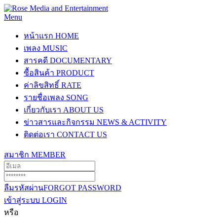
Menu
หน้าแรก
HOME
เพลง
MUSIC
สารคดี
DOCUMENTARY
ซื้อสินค้า
PRODUCT
ค่าลิขสิทธิ์
RATE
รายชื่อเพลง
SONG
เกี่ยวกับเรา
ABOUT US
ข่าวสารและกิจกรรม
NEWS & ACTIVITY
ติดต่อเรา
CONTACT US
สมาชิก
MEMBER
ลืมรหัสผ่าน
FORGOT PASSWORD
เข้าสู่ระบบ
LOGIN
หรือ