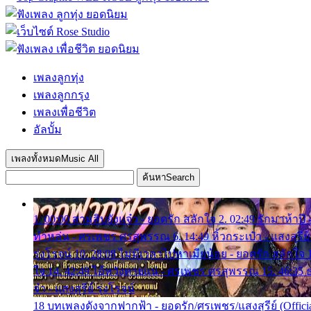
เพลงลูกทุ่ง
เพลงลูกกรุง
เพลงเพื่อชีวิต
อัลบั้ม
เพลงทั้งหมด
Music All
ค้นหา
Search
1. 00:00 สามสิบยังแจ๋ว - ยอดรัก สลักใจ 2. 02:49 รักมาห้าปี
ทำหล่น - ศรเพชร ศรสุพรรณ 6. 14:49 หิ้วกระเป๋า - แสงสุรีย์ 
รุ่งโรจน์ 10. 28:08 ไม่มีเวลาไปหาเมียน้อย - ยอดรัก สลักใ
ใจ 14. 42:49 ไอ้หวังตายแน่ - ศรเพชร ศรสุพรรณ 15. 46:35 ธา
จ๋า - แสงสุรีย์ รุ่งโรจน์
18 บทเพลงดังจากฟากฟ้า - ยอดรัก/ศรเพชร/แสงสุรีย์ (Officia