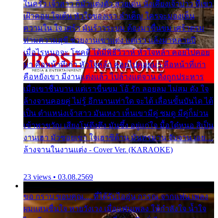
ในครัว เจ้าสาว ก็มัวแต่งตัว สวยเด่น นั่งเคียงเจ้าบ่าว ที่เขา
เฝ้าคอย ใจเต้น หัวใจของเรา ลำเค็ญ ใครจะมองเห็น
ความใน ใจ เศร้า มันร้าวระบม ต้องมาขื่นขม เศร้าตรม
ท่ามความสุขี ช่วยงานเขาแต่ง แต่เรา แล้งมาหลายปี
เมื่อไรหนอจะ โชคดี ได้มีพิธีวิวาห์ หัวใจหล้า คอยไปคอย
มา คือหน้าที่เก่า หัวใจหล้า คอยไปคอยมา คือหน้าที่เก่า
คือหยังเขา มีงานแต่งแล้ว ไปล้างแต่จาน ดั่งถูกประหาร
เมื่อเขาชื่นบาน แต่เราขื่นขม โอ้ รัก ลอยลม ไม่สม ดัง ใจ
ล้างจานคอยคู่ ไม่รู้ อีกนานเท่าใด จะได้ เลื่อนขั้นบันได ได้
เป็น ตำแหน่งเจ้าสาว มันเหงา เห็นเขามีคู่ ซมดู มีคู่ก็ม่วน
เข้าพาขวัญ เสียงโห่ตึงตึง มันซึ้ง อยู่แก่ใจ มื้อใด๋หนอ สิเป็น
งานเฮา มัวซอยเขา ใจเฮาซิด้าน มันทรมาน จับจาน เอย…
ล้างจานในงานแต่ง - Cover Ver. (KARAOKE)
23 views • 03.08.2569
ขอ กราบ ขอบคุณ.... ที่ได้รับไออุ่น การุณ จากแฟน เพลง
ผมแสนชื่นใจ หายวังเวง เมื่อแฟนเพลง ให้กำลังใจ น้ำใจ