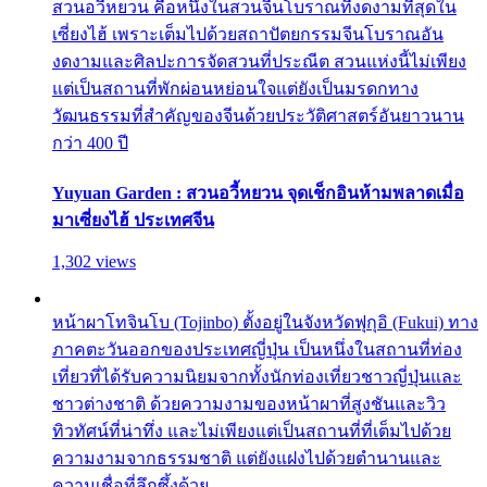
สวนอวี้หยวน คือหนึ่งในสวนจีนโบราณที่งดงามที่สุดใน
เซี่ยงไฮ้ เพราะเต็มไปด้วยสถาปัตยกรรมจีนโบราณอัน
งดงามและศิลปะการจัดสวนที่ประณีต สวนแห่งนี้ไม่เพียง
แต่เป็นสถานที่พักผ่อนหย่อนใจแต่ยังเป็นมรดกทาง
วัฒนธรรมที่สำคัญของจีนด้วยประวัติศาสตร์อันยาวนาน
กว่า 400 ปี
Yuyuan Garden : สวนอวี้หยวน จุดเช็กอินห้ามพลาดเมื่อ
มาเซี่ยงไฮ้ ประเทศจีน
1,302 views
หน้าผาโทจินโบ (Tojinbo) ตั้งอยู่ในจังหวัดฟุกุอิ (Fukui) ทาง
ภาคตะวันออกของประเทศญี่ปุ่น เป็นหนึ่งในสถานที่ท่อง
เที่ยวที่ได้รับความนิยมจากทั้งนักท่องเที่ยวชาวญี่ปุ่นและ
ชาวต่างชาติ ด้วยความงามของหน้าผาที่สูงชันและวิว
ทิวทัศน์ที่น่าทึ่ง และไม่เพียงแต่เป็นสถานที่ที่เต็มไปด้วย
ความงามจากธรรมชาติ แต่ยังแฝงไปด้วยตำนานและ
ความเชื่อที่ลึกซึ้งด้วย