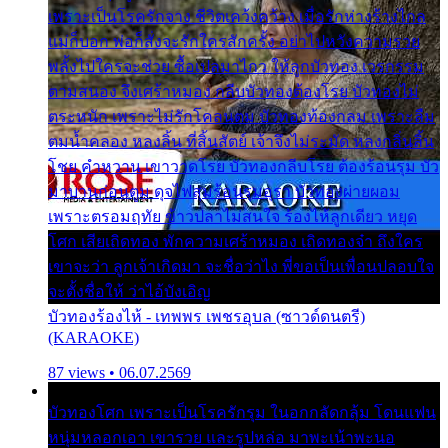
เพราะเป็นโรครักจาง ชีวิตเคว้งคว้าง เมื่อรักห่างร้างไกล
แม่ก็บอก พ่อก็สั่งจะรักใครสักครั้ง อย่าไปหวังความรวย
พลั้งไปใครจะช่วย ซื้อเปลมาไกว ให้ลูกบัวทอง เวรกรรม
ตามสนอง จึงเศร้าหมอง กลีบบัวทองต้องโรย บัวทองไม่
ตระหนัก เพราะไม่รักโคลนตม บัวทองท้องกลม เพราะลืม
ตมน้ำคลอง หลงลิ้น ที่สิ้นสัตย์ เจ้าจึงไม่ระมัด หลงกลิ่นลิ้น
โชย คำหวาน เขาวาดโรย บัวทองกลีบโรย ต้องร้อนรุม บัว
มาบานก่อนตูม ดุจไฟสุมร้อนรุมอุรา บัวทองผ่ายผอม
เพราะตรอมฤทัย ข้าวปลาไม่สนใจ ร้องไห้ลูกเดียว หยุด
โศก เสียเถิดทอง พักความเศร้าหมอง เถิดทองจ๋า ถึงใคร
เขาจะว่า ลูกเจ้าเกิดมา จะชื่อว่าไง พี่ขอเป็นเพื่อนปลอบใจ
จะตั้งชื่อให้ ว่าไอ้บังเอิญ
บัวทองร้องไห้ - เทพพร เพชรอุบล (ซาวด์ดนตรี)
(KARAOKE)
87 views • 06.07.2569
บัวทองโศก เพราะเป็นโรครักรุม ในอกกลัดกลุ้ม โดนแฟน
หนุ่มหลอกเอา เขารวย และรูปหล่อ มาพะเน้าพะนอ