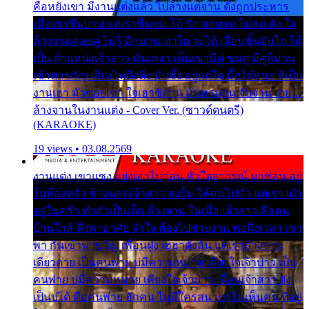
คือหยังเขา มีงานแต่งแล้ว ไปล้างแต่จาน ดั่งถูกประหาร
เมื่อเขาชื่นบาน แต่เราขื่นขม โอ้ รัก ลอยลม ไม่สม ดัง ใจ
ล้างจานคอยคู่ ไม่รู้ อีกนานเท่าใด จะได้ เลื่อนขั้นบันได ได้
เป็น ตำแหน่งเจ้าสาว มันเหงา เห็นเขามีคู่ ซมดู มีคู่ก็ม่วน
เข้าพาขวัญ เสียงโห่ตึงตึง มันซึ้ง อยู่แก่ใจ มื้อใด๋หนอ สิเป็น
งานเฮา มัวซอยเขา ใจเฮาซิด้าน มันทรมาน จับจาน เอย…
ล้างจานในงานแต่ง - Cover Ver. (ซาวด์ดนตรี)
(KARAOKE)
19 views • 03.08.2569
งานแต่ง เขาแซง แย่งเอาไปก่อน หัวใจอาวรณ์ มาซ่อน อยู่
ในห้องครัว ข้างนอกเจ้าสาว ส่งยิ้ม ให้คนไปทั่ว แต่เรา เฝ้า
อยู่ในครัว ทำตัวเป็นเด็ก ล้างจาน ในเมื่อ เจ้าสาว คือคน
บ้านใกล้ พึ่งพาอาศัย จำใจ ต้องไปช่วยงาน พอถึงเวลา เขา
พา กันเข้าพาขวัญ เพื่อนฝูง เฮฮาดังลั่น แต่เราล้างจาน
เดียวดาย เป็นคนพ่าย บ่มีความหมาย เคียงใจเจ้าบ่าว เป็น
คนพ่าย บ่มีความหมาย เคียงใจเจ้าบ่าว เพื่อนเจ้าสาว ยัง
เป็นบ่ได้ คือคนพ่าย ฮักคน ไม่มีใครสน เขาไม่เห็นคน ที่อยู่