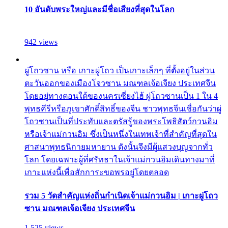
10 อันดับพระใหญ่และมีชื่อเสียงที่สุดในโลก
942 views
ผู่โถวซาน หรือ เกาะผู่โถว เป็นเกาะเล็กๆ ที่ตั้งอยู่ในส่วน
ตะวันออกของเมืองโจวซาน มณฑลเจ้อเจียง ประเทศจีน
โดยอยู่ทางตอนใต้ของนครเซี่ยงไฮ้ ผู่โถวซานเป็น 1 ใน 4
พุทธคีรีหรือภูเขาศักดิ์สิทธิ์ของจีน ชาวพุทธจีนเชื่อกันว่าผู่
โถวซานเป็นที่ประทับและตรัสรู้ของพระโพธิสัตว์กวนอิม
หรือเจ้าแม่กวนอิม ซึ่งเป็นหนึ่งในเทพเจ้าที่สำคัญที่สุดใน
ศาสนาพุทธนิกายมหายาน ดังนั้นจึงมีผู้แสวงบุญจากทั่ว
โลก โดยเฉพาะผู้ที่ศรัทธาในเจ้าแม่กวนอิมเดินทางมาที่
เกาะแห่งนี้เพื่อสักการะขอพรอยู่โดยตลอด
รวม 5 วัดสำคัญแห่งถิ่นกำเนิดเจ้าแม่กวนอิม | เกาะผู่โถว
ซาน มณฑลเจ้อเจียง ประเทศจีน
1,525 views