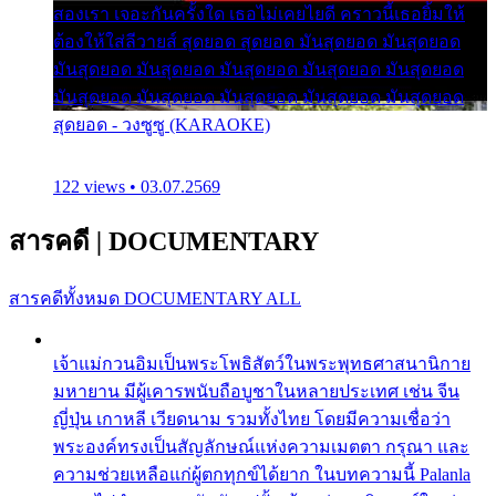
สองเรา เจอะกันครั้งใด เธอไม่เคยไยดี คราวนี้เธอยิ้มให้
ต้องให้ใส่ลีวายส์ สุดยอด สุดยอด มันสุดยอด มันสุดยอด
มันสุดยอด มันสุดยอด มันสุดยอด มันสุดยอด มันสุดยอด
มันสุดยอด มันสุดยอด มันสุดยอด มันสุดยอด มันสุดยอด
สุดยอด - วงซูซู (KARAOKE)
122 views • 03.07.2569
สารคดี
|
DOCUMENTARY
สารคดีทั้งหมด
DOCUMENTARY ALL
เจ้าแม่กวนอิมเป็นพระโพธิสัตว์ในพระพุทธศาสนานิกาย
มหายาน มีผู้เคารพนับถือบูชาในหลายประเทศ เช่น จีน
ญี่ปุ่น เกาหลี เวียดนาม รวมทั้งไทย โดยมีความเชื่อว่า
พระองค์ทรงเป็นสัญลักษณ์แห่งความเมตตา กรุณา และ
ความช่วยเหลือแก่ผู้ตกทุกข์ได้ยาก ในบทความนี้ Palanla