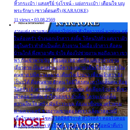
หิ้วกระเป๋า | แสงสุรีย์ รุ่งโรจน์ - แย่งกระเป๋า | เตือนใจ บุญ
พระรักษา (ซาวด์ดนตรี) (KARAOKE)
11 views • 03.08.2569
งานแต่ง เขาแซง แย่งเอาไปก่อน หัวใจอาวรณ์ มาซ่อน อยู่
ในห้องครัว ข้างนอกเจ้าสาว ส่งยิ้ม ให้คนไปทั่ว แต่เรา เฝ้า
อยู่ในครัว ทำตัวเป็นเด็ก ล้างจาน ในเมื่อ เจ้าสาว คือคน
บ้านใกล้ พึ่งพาอาศัย จำใจ ต้องไปช่วยงาน พอถึงเวลา เขา
พา กันเข้าพาขวัญ เพื่อนฝูง เฮฮาดังลั่น แต่เราล้างจาน
เดียวดาย เป็นคนพ่าย บ่มีความหมาย เคียงใจเจ้าบ่าว เป็น
คนพ่าย บ่มีความหมาย เคียงใจเจ้าบ่าว เพื่อนเจ้าสาว ยัง
เป็นบ่ได้ คือคนพ่าย ฮักคน ไม่มีใครสน เขาไม่เห็นคน ที่อยู่
ในครัว เจ้าสาว ก็มัวแต่งตัว สวยเด่น นั่งเคียงเจ้าบ่าว ที่เขา
เฝ้าคอย ใจเต้น หัวใจของเรา ลำเค็ญ ใครจะมองเห็น
ความใน ใจ เศร้า มันร้าวระบม ต้องมาขื่นขม เศร้าตรม
ท่ามความสุขี ช่วยงานเขาแต่ง แต่เรา แล้งมาหลายปี
เมื่อไรหนอจะ โชคดี ได้มีพิธีวิวาห์ หัวใจหล้า คอยไปคอย
มา คือหน้าที่เก่า หัวใจหล้า คอยไปคอยมา คือหน้าที่เก่า