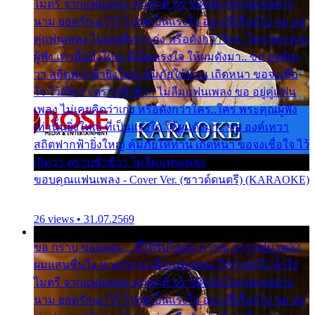
ไมตรี จากแฟนเพลง ทุกทุกที่ ปราณีหลั่งไหล ผมขอฝาก
นาม ยอดรักเอาไว้ โปรดเป็นแรงใจ อย่างนี้เรื่อยไป ขอ อยู่
คู่แฟนเพลง ไม่เคยคิดว่าเก่ง หรือดังกว่าใคร..ใคร พระคุณ
ผู้ฟัง เท่านั้นยิ่งใหญ่ ที่เป็นแรงใจ ให้ผมดังมา.. ขอ องค์เท
วา สถิตฟากฟ้ายิ่งใหญ่ คุ้มภัยให้ท่าน เถิดหนา ขอจงเชื่อ
ใจ ไว้เถิดว่า ตราบชั่วชีวา ไม่ลืมแฟนเพลง ขอ อยู่คู่แฟน
เพลง ไม่เคยคิดว่าเก่ง หรือดังกว่าใคร..ใคร พระคุณผู้ฟัง
เท่านั้นยิ่งใหญ่ ที่เป็นแรงใจ ให้ผมดังมา.. ขอ องค์เทวา
สถิตฟากฟ้ายิ่งใหญ่ คุ้มภัยให้ท่าน เถิดหนา ขอจงเชื่อใจ ไว้
เถิดว่า ตราบชั่วชีวา ไม่ลืมแฟนเพลง
ขอบคุณแฟนเพลง - Cover Ver. (ซาวด์ดนตรี) (KARAOKE)
26 views • 31.07.2569
ขอ กราบ ขอบคุณ.... ที่ได้รับไออุ่น การุณ จากแฟน เพลง
ผมแสนชื่นใจ หายวังเวง เมื่อแฟนเพลง ให้กำลังใจ น้ำใจ
ไมตรี จากแฟนเพลง ทุกทุกที่ ปราณีหลั่งไหล ผมขอฝาก
นาม ยอดรักเอาไว้ โปรดเป็นแรงใจ อย่างนี้เรื่อยไป ขอ อยู่