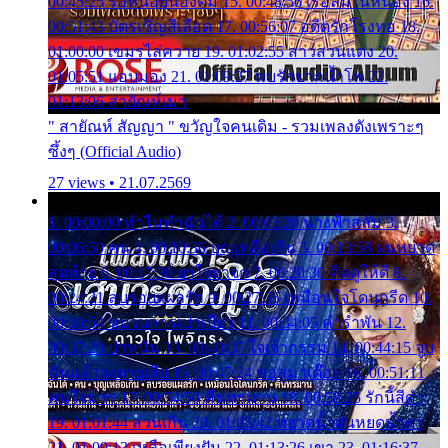
00:45:25 รอหน่อยน้องติ๋ม 15. 00:48:56 เรือล่มในหนอง 16.
00:51:43 บัตรเชิญสีเลือด 17. 00:56:07 อดีตรักโรงทอ 18.
01:00:00 เขมรไล่ควาย 19. 01:02:55 สาวสวนแตง 20.
01:05:51 แอบมอง 21. 01:09:27 พบรักปากน้ำโพ 22.
01:13:06 สายัณห์เมา
" สายัณห์ สัญญา " ขวัญใจคนเดิม - รวมเพลงดังเพราะๆ
ซึ้งๆ (Official Audio)
27 views • 21.07.2569
1. 00:00:00 ทำไมทำฉันได้ 2. 00:03:20 นางฟ้าสลัม 3.
00:06:50 คน 4. 00:10:36 บุญเหลือเกิน 5. 00:13:58 ฝนหยาด
สุดท้าย 6. 00:17:30 ยาใจยาจก 7. 00:20:30 คิดดูให้ดี 8.
00:24:21 ลบรอยแผลรัก 9. 00:27:35 เหมือนใจโดนกรีด 10.
00:30:54 ขบวนการเปาเปียว 11. 00:34:05 คำรำพัน 12.
00:37:20 ปาหนัน 13. 00:40:37 ใจเจ้ากรรม 14. 00:44:15 จูบ
ฉันแล้วจงตายเสีย 15. 00:47:24 ขอสูมาเต๊อะ 16. 00:51:11
คนใจมาร 17. 00:54:50 คืนทรมาน 18. 00:58:25 รักนี้สีดำ
19. 01:01:44 ส่วนเกิน 20. 01:05:42 หยาดน้ำฝนหยดน้ำตา
21. 01:09:13 เหลือเพียงฝัน 22. 01:13:26 เขา 23. 01:16:37