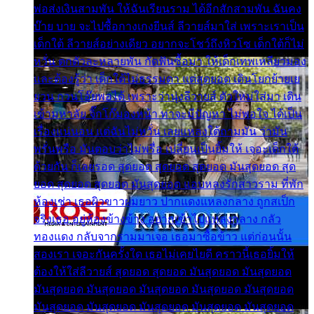
พ่อส่งเงินสามพัน ให้ฉันเรียนราม ได้อีกสักสามพัน ฉันคง
บ๊าย บาย จะไปซื้อกางเกงยีนส์ ลีวายส์มาใส่ เพราะเราเป็น
เด็กใต้ ลีวายส์อย่างเดียว อยากจะโชว์ถึงหิวโซ เด็กใต้ก็ไม่
หวั่น ตกตัวละหลายพัน กัดฟันซื้อมา ให้เด็กเทพเหลียวมอง
และต้องรู้ว่า เด็กใต้ไม่ธรรมดา แต่สุดยอด เดินโยกย้ายเย
ยวน กวนโอ๊ยพอได้ เพราะว่านุ่งลีวายส์ ตัวใหม่ใส่มา เดิน
เข้ามหาลัย จิ๊กโก๊มองหน้า ท่าจะมีปัญหา ไม่พอใจ ได้เป็น
เรื่องแน่นอน แต่ฉันไม่หวั่น เลยแหลงใต้ถามมัน ว่ามัน
พรั่นพรือ มันตอบว่าไม่พรื่อ เปลี่ยนเป็นยิ้มให้ เจอะเด็กใต้
ด้วยกัน ก็เลยรอด สุดยอด สุดยอด สุดยอด มันสุดยอด สุด
ยอด สุดยอด สุดยอด มันสุดยอด แอบหลงรักสาวราม ที่พัก
ห้องเช่า เธอผิวขาวผมยาว ปากแดงแหลงกลาง ถูกสเป็ก
จริงเธอ อยู่ห้องข้างข้าง อยากเข้าไปแหลงกลาง กลัว
ทองแดง กลับจากรามมาเจอ เธอมาซื้อข้าว แต่ก่อนนั้น
สองเรา เจอะกันครั้งใด เธอไม่เคยไยดี คราวนี้เธอยิ้มให้
ต้องให้ใส่ลีวายส์ สุดยอด สุดยอด มันสุดยอด มันสุดยอด
มันสุดยอด มันสุดยอด มันสุดยอด มันสุดยอด มันสุดยอด
มันสุดยอด มันสุดยอด มันสุดยอด มันสุดยอด มันสุดยอด