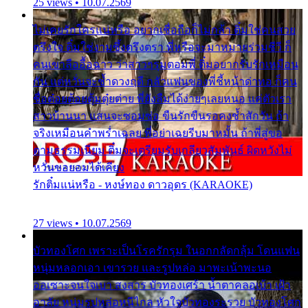
25 views • 10.07.2569
ไม่เคยรักใครแน่หรือ อยากเชื่อถือก็ไม่กล้า ติ๋มใช่คนสวย
ตรึงใจ ติ๋มใช่งามซึ้งตรึงตรา พี่หรือจะมาหมายร่วมชีวี ก็
คนเขาลืออื้อฉาว ว่าสาวๆรุมตอมพี่ ติ๋มอยากรับรักเหมือน
กัน แต่หวั่นจะช้ำดวงฤดี กลัวแฟนของพี่ชี้หน้าด่าทอ ก็คน
ชื่อต๋อยต้อยตุ้มตุ๋ยต่าย พี่ยังลืมได้ง่ายๆเลยหนอ แค่ตัวเรา
สาวบ้านนา แสนจะซอมซ่อ ขืนรักขืนรอคงช้ำสักวัน ถ้า
จริงเหมือนคำพร่ำเฉลย พี่อย่าเฉยรีบมาหมั้น ถ้าพี่สู่ขอ
ตามธรรมเนียม ติ๋มจะเตรียมรับเกลียวสัมพันธ์ ผิดหวังไม่
หวั่นขอยอมได้เคียง
รักติ๋มแน่หรือ - หงษ์ทอง ดาวอุดร (KARAOKE)
27 views • 10.07.2569
บัวทองโศก เพราะเป็นโรครักรุม ในอกกลัดกลุ้ม โดนแฟน
หนุ่มหลอกเอา เขารวย และรูปหล่อ มาพะเน้าพะนอ
ออเซาะจนใจเบา สงสาร บัวทองเศร้า น้ำตาคลอเบ้า เฝ้า
อาลัย หนุ่มรูปหล่อหนีไกล หัวใจบัวทองระรวย บัวทองโศก