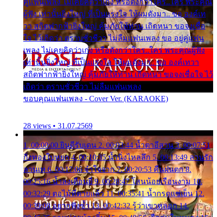
คู่แฟนเพลง ไม่เคยคิดว่าเก่ง หรือดังกว่าใคร..ใคร พระคุณ
ผู้ฟัง เท่านั้นยิ่งใหญ่ ที่เป็นแรงใจ ให้ผมดังมา.. ขอ องค์เท
วา สถิตฟากฟ้ายิ่งใหญ่ คุ้มภัยให้ท่าน เถิดหนา ขอจงเชื่อ
ใจ ไว้เถิดว่า ตราบชั่วชีวา ไม่ลืมแฟนเพลง ขอ อยู่คู่แฟน
เพลง ไม่เคยคิดว่าเก่ง หรือดังกว่าใคร..ใคร พระคุณผู้ฟัง
เท่านั้นยิ่งใหญ่ ที่เป็นแรงใจ ให้ผมดังมา.. ขอ องค์เทวา
สถิตฟากฟ้ายิ่งใหญ่ คุ้มภัยให้ท่าน เถิดหนา ขอจงเชื่อใจ ไว้
เถิดว่า ตราบชั่วชีวา ไม่ลืมแฟนเพลง
ขอบคุณแฟนเพลง - Cover Ver. (KARAOKE)
28 views • 31.07.2569
1. 00:00:00 ยินดีรับเดน 2. 00:03:44 น้ำตาอีสาน 3. 00:07:51
กิ่งทองใบหยก 4. 00:10:35 น้ำนิ่งไหลลึก 5. 00:13:49 ลานรัก
ลานเท 6. 00:17:06 จำใจจาก 7. 00:20:53 คืนฝนตก 8.
00:25:16 น้ำลงเดือนยี่ 9. 00:28:47 โสนน้อยเรือนงาม 10.
00:32:29 ตอไม้ที่ตายแล้ว 11. 00:35:41 น้ำกรดแช่เย็น 12.
00:39:08 อยากฟังซ้ำ 13. 00:42:32 รู้ว่าเขาหลอก 14.