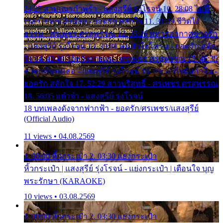
24:27 สามเณรกำพร้า - แสงสุรีย์ รุ่งโรจน์ 10. 28:08 ไม่มี
เวลาไปหาเมียน้อย - ยอดรัก สลักใจ 11. 31:29 ชีวิตไอ้
ธรรม - ศรเพชร ศรสุพรรณ 12. 35:26 ทหารอากาศขาดรัก
- แสงสุรีย์ รุ่งโรจน์ 13. 39:01 คนหัวใจโทรม - ยอดรัก สลัก
ใจ 14. 42:49 ไอ้หวังตายแน่ - ศรเพชร ศรสุพรรณ 15. 46:35
ธาตุแท้ของเธอ - แสงสุรีย์ รุ่งโรจน์ 16. 49:57 กำนันกำใน -
ยอดรัก สลักใจ 17. 52:29 สาวบริสุทธิ์ - ศรเพชร ศรสุพรรณ
18. 56:05 แต๋วจ๋า - แสงสุรีย์ รุ่งโรจน์
18 บทเพลงดังจากฟากฟ้า - ยอดรัก/ศรเพชร/แสงสุรีย์
(Official Audio)
11 views • 04.08.2569
1. 00:00 หิ้วกระเป๋า 2. 03:30 แย่งกระเป๋า
หิ้วกระเป๋า | แสงสุรีย์ รุ่งโรจน์ - แย่งกระเป๋า | เตือนใจ บุญ
พระรักษา (KARAOKE)
10 views • 03.08.2569
1. 00:00 หิ้วกระเป๋า 2. 03:30 แย่งกระเป๋า