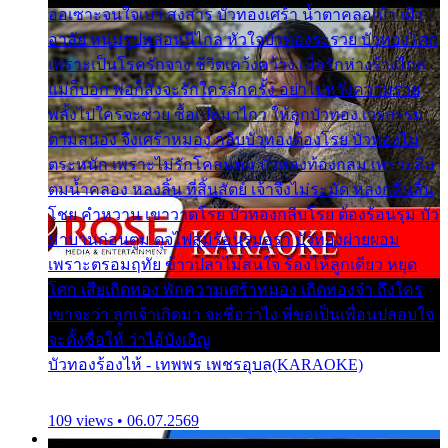
ออเซาะจนใจเบา สงสาร บัวทองเศร้า น้ำตาคลอเบ้า เฝ้า
อาลัย หนุ่มรูปหล่อหนีไกล หัวใจบัวทองระรวย บัวทองโศก
เพราะเป็นโรครักจาง ชีวิตเคว้งคว้าง เมื่อรักห่างร้างไกล
แม่ก็บอก พ่อก็สั่งจะรักใครสักครั้ง อย่าไปหวังความรวย
พลั้งไปใครจะช่วย ซื้อเปลมาไกว ให้ลูกบัวทอง เวรกรรม
ตามสนอง จึงเศร้าหมอง กลีบบัวทองต้องโรย บัวทองไม่
ตระหนัก เพราะไม่รักโคลนตม บัวทองท้องกลม เพราะลืม
ตมน้ำคลอง หลงลิ้น ที่สิ้นสัตย์ เจ้าจึงไม่ระมัด หลงกลิ่นลิ้น
โชย คำหวาน เขาวาดโรย บัวทองกลีบโรย ต้องร้อนรุม บัว
มาบานก่อนตูม ดุจไฟสุมร้อนรุมอุรา บัวทองผ่ายผอม
เพราะตรอมฤทัย ข้าวปลาไม่สนใจ ร้องไห้ลูกเดียว หยุด
โศก เสียเถิดทอง พักความเศร้าหมอง เถิดทองจ๋า ถึงใคร
เขาจะว่า ลูกเจ้าเกิดมา จะชื่อว่าไง พี่ขอเป็นเพื่อนปลอบใจ
จะตั้งชื่อให้ ว่าไอ้บังเอิญ
บัวทองร้องไห้ - เทพพร เพชรอุบล(KARAOKE)
109 views • 06.07.2569