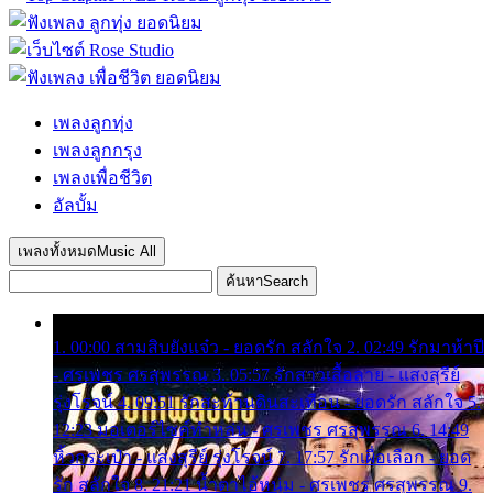
เพลงลูกทุ่ง
เพลงลูกกรุง
เพลงเพื่อชีวิต
อัลบั้ม
เพลงทั้งหมด
Music All
ค้นหา
Search
1. 00:00 สามสิบยังแจ๋ว - ยอดรัก สลักใจ 2. 02:49 รักมาห้าปี
- ศรเพชร ศรสุพรรณ 3. 05:57 รักสาวเสื้อลาย - แสงสุรีย์
รุ่งโรจน์ 4. 09:51 รักสะท้านดินสะเทือน - ยอดรัก สลักใจ 5.
12:23 มอเตอร์ไซค์ทำหล่น - ศรเพชร ศรสุพรรณ 6. 14:49
หิ้วกระเป๋า - แสงสุรีย์ รุ่งโรจน์ 7. 17:57 รักเผื่อเลือก - ยอด
รัก สลักใจ 8. 21:21 น้ำตาไอ้หนุ่ม - ศรเพชร ศรสุพรรณ 9.