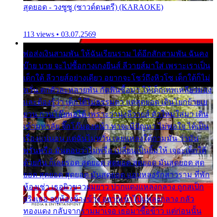
สุดยอด - วงซูซู (ซาวด์ดนตรี) (KARAOKE)
113 views • 03.07.2569
พ่อส่งเงินสามพัน ให้ฉันเรียนราม ได้อีกสักสามพัน ฉันคง
บ๊าย บาย จะไปซื้อกางเกงยีนส์ ลีวายส์มาใส่ เพราะเราเป็น
เด็กใต้ ลีวายส์อย่างเดียว อยากจะโชว์ถึงหิวโซ เด็กใต้ก็ไม่
หวั่น ตกตัวละหลายพัน กัดฟันซื้อมา ให้เด็กเทพเหลียวมอง
และต้องรู้ว่า เด็กใต้ไม่ธรรมดา แต่สุดยอด เดินโยกย้ายเย
ยวน กวนโอ๊ยพอได้ เพราะว่านุ่งลีวายส์ ตัวใหม่ใส่มา เดิน
เข้ามหาลัย จิ๊กโก๊มองหน้า ท่าจะมีปัญหา ไม่พอใจ ได้เป็น
เรื่องแน่นอน แต่ฉันไม่หวั่น เลยแหลงใต้ถามมัน ว่ามัน
พรั่นพรือ มันตอบว่าไม่พรื่อ เปลี่ยนเป็นยิ้มให้ เจอะเด็กใต้
ด้วยกัน ก็เลยรอด สุดยอด สุดยอด สุดยอด มันสุดยอด สุด
ยอด สุดยอด สุดยอด มันสุดยอด แอบหลงรักสาวราม ที่พัก
ห้องเช่า เธอผิวขาวผมยาว ปากแดงแหลงกลาง ถูกสเป็ก
จริงเธอ อยู่ห้องข้างข้าง อยากเข้าไปแหลงกลาง กลัว
ทองแดง กลับจากรามมาเจอ เธอมาซื้อข้าว แต่ก่อนนั้น