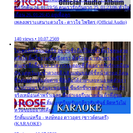
ขอรักคืน 24. 01:19:56 คนเรารักกันยาก 25. 01:23:06 หัวใจ
เถื่อน 26. 01:26:45 อยู่เพื่อลูก
เพลงเพราะเสนาะดวงใจ - ดาวใจ ไพจิตร (Official Audio)
140 views • 10.07.2569
ไม่เคยรักใครแน่หรือ อยากเชื่อถือก็ไม่กล้า ติ๋มใช่คนสวย
ตรึงใจ ติ๋มใช่งามซึ้งตรึงตรา พี่หรือจะมาหมายร่วมชีวี ก็
คนเขาลืออื้อฉาว ว่าสาวๆรุมตอมพี่ ติ๋มอยากรับรักเหมือน
กัน แต่หวั่นจะช้ำดวงฤดี กลัวแฟนของพี่ชี้หน้าด่าทอ ก็คน
ชื่อต๋อยต้อยตุ้มตุ๋ยต่าย พี่ยังลืมได้ง่ายๆเลยหนอ แค่ตัวเรา
สาวบ้านนา แสนจะซอมซ่อ ขืนรักขืนรอคงช้ำสักวัน ถ้า
จริงเหมือนคำพร่ำเฉลย พี่อย่าเฉยรีบมาหมั้น ถ้าพี่สู่ขอ
ตามธรรมเนียม ติ๋มจะเตรียมรับเกลียวสัมพันธ์ ผิดหวังไม่
หวั่นขอยอมได้เคียง
รักติ๋มแน่หรือ - หงษ์ทอง ดาวอุดร (ซาวด์ดนตรี)
(KARAOKE)