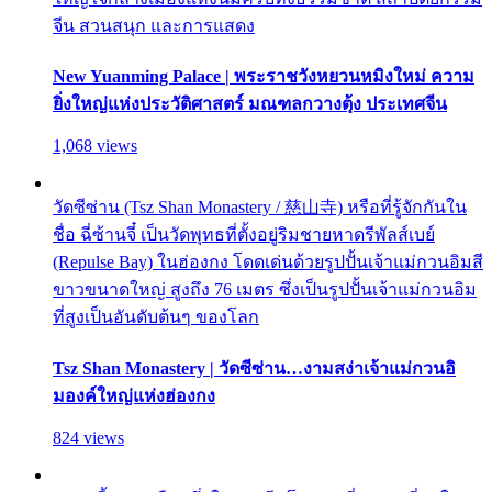
จีน สวนสนุก และการแสดง
New Yuanming Palace | พระราชวังหยวนหมิงใหม่ ความ
ยิ่งใหญ่แห่งประวัติศาสตร์ มณฑลกวางตุ้ง ประเทศจีน
1,068 views
วัดซีซ่าน (Tsz Shan Monastery / 慈山寺) หรือที่รู้จักกันใน
ชื่อ ฉี่ซ้านจี๋ เป็นวัดพุทธที่ตั้งอยู่ริมชายหาดรีพัลส์เบย์
(Repulse Bay) ในฮ่องกง โดดเด่นด้วยรูปปั้นเจ้าแม่กวนอิมสี
ขาวขนาดใหญ่ สูงถึง 76 เมตร ซึ่งเป็นรูปปั้นเจ้าแม่กวนอิม
ที่สูงเป็นอันดับต้นๆ ของโลก
Tsz Shan Monastery | วัดซีซ่าน…งามสง่าเจ้าแม่กวนอิ
มองค์ใหญ่แห่งฮ่องกง
824 views