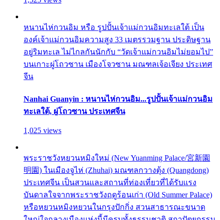
หนานไห่กวนอิม หรือ รูปปั้นเจ้าแม่กวนอิมทะเลใต้ เป็น
องค์เจ้าแม่กวนอิมความสูง 33 เมตรรวมฐาน ประดิษฐาน
อยู่ริมทะเล ไม่ไกลกันนักกับ “วัดเจ้าแม่กวนอิมไม่ยอมไป”
บนเกาะผู่โถวซาน เมืองโจวซาน มณฑลเจ้อเจียง ประเทศ
จีน
Nanhai Guanyin : หนานไห่กวนอิม...รูปปั้นเจ้าแม่กวนอิม
ทะเลใต้, ผู่โถวซาน ประเทศจีน
1,025 views
พระราชวังหยวนหมิงใหม่ (New Yuanming Palace/宮新園
明園) ในเมืองจูไห่ (Zhuhai) มณฑลกวางตุ้ง (Quangdong)
ประเทศจีน เป็นสวนและสถานที่ท่องเที่ยวที่ได้รับแรง
บันดาลใจจากพระราชวังฤดูร้อนเก่า (Old Summer Palace)
หรือหยวนหมิงหยวนในกรุงปักกิ่ง สวนสาธารณะขนาด
ใหญ่ใจกลางเมืองแห่งนี้มีครบทั้งธรรมชาติ สถาปัตยกรรม