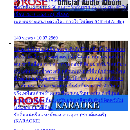
ขอรักคืน 24. 01:19:56 คนเรารักกันยาก 25. 01:23:06 หัวใจ
เถื่อน 26. 01:26:45 อยู่เพื่อลูก
เพลงเพราะเสนาะดวงใจ - ดาวใจ ไพจิตร (Official Audio)
140 views • 10.07.2569
ไม่เคยรักใครแน่หรือ อยากเชื่อถือก็ไม่กล้า ติ๋มใช่คนสวย
ตรึงใจ ติ๋มใช่งามซึ้งตรึงตรา พี่หรือจะมาหมายร่วมชีวี ก็
คนเขาลืออื้อฉาว ว่าสาวๆรุมตอมพี่ ติ๋มอยากรับรักเหมือน
กัน แต่หวั่นจะช้ำดวงฤดี กลัวแฟนของพี่ชี้หน้าด่าทอ ก็คน
ชื่อต๋อยต้อยตุ้มตุ๋ยต่าย พี่ยังลืมได้ง่ายๆเลยหนอ แค่ตัวเรา
สาวบ้านนา แสนจะซอมซ่อ ขืนรักขืนรอคงช้ำสักวัน ถ้า
จริงเหมือนคำพร่ำเฉลย พี่อย่าเฉยรีบมาหมั้น ถ้าพี่สู่ขอ
ตามธรรมเนียม ติ๋มจะเตรียมรับเกลียวสัมพันธ์ ผิดหวังไม่
หวั่นขอยอมได้เคียง
รักติ๋มแน่หรือ - หงษ์ทอง ดาวอุดร (ซาวด์ดนตรี)
(KARAOKE)