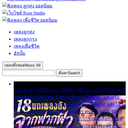
เพลงลูกทุ่ง
เพลงลูกกรุง
เพลงเพื่อชีวิต
อัลบั้ม
เพลงทั้งหมด
Music All
ค้นหา
Search
1. 00:00 สามสิบยังแจ๋ว - ยอดรัก สลักใจ 2. 02:49 รักมาห้าปี
- ศรเพชร ศรสุพรรณ 3. 05:57 รักสาวเสื้อลาย - แสงสุรีย์
รุ่งโรจน์ 4. 09:51 รักสะท้านดินสะเทือน - ยอดรัก สลักใจ 5.
12:23 มอเตอร์ไซค์ทำหล่น - ศรเพชร ศรสุพรรณ 6. 14:49
หิ้วกระเป๋า - แสงสุรีย์ รุ่งโรจน์ 7. 17:57 รักเผื่อเลือก - ยอด
รัก สลักใจ 8. 21:21 น้ำตาไอ้หนุ่ม - ศรเพชร ศรสุพรรณ 9.