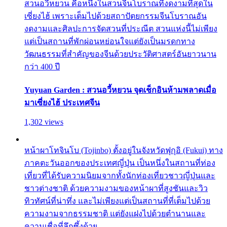
สวนอวี้หยวน คือหนึ่งในสวนจีนโบราณที่งดงามที่สุดใน
เซี่ยงไฮ้ เพราะเต็มไปด้วยสถาปัตยกรรมจีนโบราณอัน
งดงามและศิลปะการจัดสวนที่ประณีต สวนแห่งนี้ไม่เพียง
แต่เป็นสถานที่พักผ่อนหย่อนใจแต่ยังเป็นมรดกทาง
วัฒนธรรมที่สำคัญของจีนด้วยประวัติศาสตร์อันยาวนาน
กว่า 400 ปี
Yuyuan Garden : สวนอวี้หยวน จุดเช็กอินห้ามพลาดเมื่อ
มาเซี่ยงไฮ้ ประเทศจีน
1,302 views
หน้าผาโทจินโบ (Tojinbo) ตั้งอยู่ในจังหวัดฟุกุอิ (Fukui) ทาง
ภาคตะวันออกของประเทศญี่ปุ่น เป็นหนึ่งในสถานที่ท่อง
เที่ยวที่ได้รับความนิยมจากทั้งนักท่องเที่ยวชาวญี่ปุ่นและ
ชาวต่างชาติ ด้วยความงามของหน้าผาที่สูงชันและวิว
ทิวทัศน์ที่น่าทึ่ง และไม่เพียงแต่เป็นสถานที่ที่เต็มไปด้วย
ความงามจากธรรมชาติ แต่ยังแฝงไปด้วยตำนานและ
ความเชื่อที่ลึกซึ้งด้วย