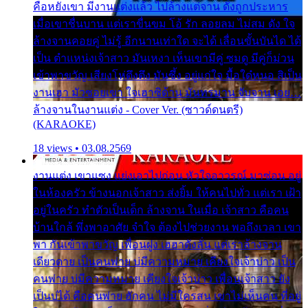
คือหยังเขา มีงานแต่งแล้ว ไปล้างแต่จาน ดั่งถูกประหาร
เมื่อเขาชื่นบาน แต่เราขื่นขม โอ้ รัก ลอยลม ไม่สม ดัง ใจ
ล้างจานคอยคู่ ไม่รู้ อีกนานเท่าใด จะได้ เลื่อนขั้นบันได ได้
เป็น ตำแหน่งเจ้าสาว มันเหงา เห็นเขามีคู่ ซมดู มีคู่ก็ม่วน
เข้าพาขวัญ เสียงโห่ตึงตึง มันซึ้ง อยู่แก่ใจ มื้อใด๋หนอ สิเป็น
งานเฮา มัวซอยเขา ใจเฮาซิด้าน มันทรมาน จับจาน เอย…
ล้างจานในงานแต่ง - Cover Ver. (ซาวด์ดนตรี)
(KARAOKE)
18 views • 03.08.2569
งานแต่ง เขาแซง แย่งเอาไปก่อน หัวใจอาวรณ์ มาซ่อน อยู่
ในห้องครัว ข้างนอกเจ้าสาว ส่งยิ้ม ให้คนไปทั่ว แต่เรา เฝ้า
อยู่ในครัว ทำตัวเป็นเด็ก ล้างจาน ในเมื่อ เจ้าสาว คือคน
บ้านใกล้ พึ่งพาอาศัย จำใจ ต้องไปช่วยงาน พอถึงเวลา เขา
พา กันเข้าพาขวัญ เพื่อนฝูง เฮฮาดังลั่น แต่เราล้างจาน
เดียวดาย เป็นคนพ่าย บ่มีความหมาย เคียงใจเจ้าบ่าว เป็น
คนพ่าย บ่มีความหมาย เคียงใจเจ้าบ่าว เพื่อนเจ้าสาว ยัง
เป็นบ่ได้ คือคนพ่าย ฮักคน ไม่มีใครสน เขาไม่เห็นคน ที่อยู่