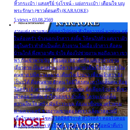
หิ้วกระเป๋า | แสงสุรีย์ รุ่งโรจน์ - แย่งกระเป๋า | เตือนใจ บุญ
พระรักษา (ซาวด์ดนตรี) (KARAOKE)
5 views • 03.08.2569
งานแต่ง เขาแซง แย่งเอาไปก่อน หัวใจอาวรณ์ มาซ่อน อยู่
ในห้องครัว ข้างนอกเจ้าสาว ส่งยิ้ม ให้คนไปทั่ว แต่เรา เฝ้า
อยู่ในครัว ทำตัวเป็นเด็ก ล้างจาน ในเมื่อ เจ้าสาว คือคน
บ้านใกล้ พึ่งพาอาศัย จำใจ ต้องไปช่วยงาน พอถึงเวลา เขา
พา กันเข้าพาขวัญ เพื่อนฝูง เฮฮาดังลั่น แต่เราล้างจาน
เดียวดาย เป็นคนพ่าย บ่มีความหมาย เคียงใจเจ้าบ่าว เป็น
คนพ่าย บ่มีความหมาย เคียงใจเจ้าบ่าว เพื่อนเจ้าสาว ยัง
เป็นบ่ได้ คือคนพ่าย ฮักคน ไม่มีใครสน เขาไม่เห็นคน ที่อยู่
ในครัว เจ้าสาว ก็มัวแต่งตัว สวยเด่น นั่งเคียงเจ้าบ่าว ที่เขา
เฝ้าคอย ใจเต้น หัวใจของเรา ลำเค็ญ ใครจะมองเห็น
ความใน ใจ เศร้า มันร้าวระบม ต้องมาขื่นขม เศร้าตรม
ท่ามความสุขี ช่วยงานเขาแต่ง แต่เรา แล้งมาหลายปี
เมื่อไรหนอจะ โชคดี ได้มีพิธีวิวาห์ หัวใจหล้า คอยไปคอย
มา คือหน้าที่เก่า หัวใจหล้า คอยไปคอยมา คือหน้าที่เก่า