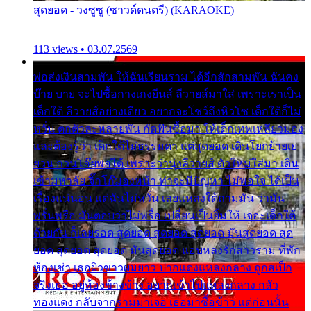
สุดยอด - วงซูซู (ซาวด์ดนตรี) (KARAOKE)
113 views • 03.07.2569
พ่อส่งเงินสามพัน ให้ฉันเรียนราม ได้อีกสักสามพัน ฉันคง
บ๊าย บาย จะไปซื้อกางเกงยีนส์ ลีวายส์มาใส่ เพราะเราเป็น
เด็กใต้ ลีวายส์อย่างเดียว อยากจะโชว์ถึงหิวโซ เด็กใต้ก็ไม่
หวั่น ตกตัวละหลายพัน กัดฟันซื้อมา ให้เด็กเทพเหลียวมอง
และต้องรู้ว่า เด็กใต้ไม่ธรรมดา แต่สุดยอด เดินโยกย้ายเย
ยวน กวนโอ๊ยพอได้ เพราะว่านุ่งลีวายส์ ตัวใหม่ใส่มา เดิน
เข้ามหาลัย จิ๊กโก๊มองหน้า ท่าจะมีปัญหา ไม่พอใจ ได้เป็น
เรื่องแน่นอน แต่ฉันไม่หวั่น เลยแหลงใต้ถามมัน ว่ามัน
พรั่นพรือ มันตอบว่าไม่พรื่อ เปลี่ยนเป็นยิ้มให้ เจอะเด็กใต้
ด้วยกัน ก็เลยรอด สุดยอด สุดยอด สุดยอด มันสุดยอด สุด
ยอด สุดยอด สุดยอด มันสุดยอด แอบหลงรักสาวราม ที่พัก
ห้องเช่า เธอผิวขาวผมยาว ปากแดงแหลงกลาง ถูกสเป็ก
จริงเธอ อยู่ห้องข้างข้าง อยากเข้าไปแหลงกลาง กลัว
ทองแดง กลับจากรามมาเจอ เธอมาซื้อข้าว แต่ก่อนนั้น