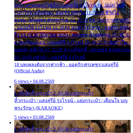
24:27 สามเณรกำพร้า - แสงสุรีย์ รุ่งโรจน์ 10. 28:08 ไม่มี
เวลาไปหาเมียน้อย - ยอดรัก สลักใจ 11. 31:29 ชีวิตไอ้
ธรรม - ศรเพชร ศรสุพรรณ 12. 35:26 ทหารอากาศขาดรัก
- แสงสุรีย์ รุ่งโรจน์ 13. 39:01 คนหัวใจโทรม - ยอดรัก สลัก
ใจ 14. 42:49 ไอ้หวังตายแน่ - ศรเพชร ศรสุพรรณ 15. 46:35
ธาตุแท้ของเธอ - แสงสุรีย์ รุ่งโรจน์ 16. 49:57 กำนันกำใน -
ยอดรัก สลักใจ 17. 52:29 สาวบริสุทธิ์ - ศรเพชร ศรสุพรรณ
18. 56:05 แต๋วจ๋า - แสงสุรีย์ รุ่งโรจน์
18 บทเพลงดังจากฟากฟ้า - ยอดรัก/ศรเพชร/แสงสุรีย์
(Official Audio)
6 views • 04.08.2569
1. 00:00 หิ้วกระเป๋า 2. 03:30 แย่งกระเป๋า
หิ้วกระเป๋า | แสงสุรีย์ รุ่งโรจน์ - แย่งกระเป๋า | เตือนใจ บุญ
พระรักษา (KARAOKE)
5 views • 03.08.2569
1. 00:00 หิ้วกระเป๋า 2. 03:30 แย่งกระเป๋า