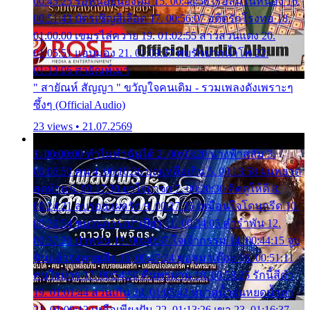
00:45:25 รอหน่อยน้องติ๋ม 15. 00:48:56 เรือล่มในหนอง 16.
00:51:43 บัตรเชิญสีเลือด 17. 00:56:07 อดีตรักโรงทอ 18.
01:00:00 เขมรไล่ควาย 19. 01:02:55 สาวสวนแตง 20.
01:05:51 แอบมอง 21. 01:09:27 พบรักปากน้ำโพ 22.
01:13:06 สายัณห์เมา
" สายัณห์ สัญญา " ขวัญใจคนเดิม - รวมเพลงดังเพราะๆ
ซึ้งๆ (Official Audio)
23 views • 21.07.2569
1. 00:00:00 ทำไมทำฉันได้ 2. 00:03:20 นางฟ้าสลัม 3.
00:06:50 คน 4. 00:10:36 บุญเหลือเกิน 5. 00:13:58 ฝนหยาด
สุดท้าย 6. 00:17:30 ยาใจยาจก 7. 00:20:30 คิดดูให้ดี 8.
00:24:21 ลบรอยแผลรัก 9. 00:27:35 เหมือนใจโดนกรีด 10.
00:30:54 ขบวนการเปาเปียว 11. 00:34:05 คำรำพัน 12.
00:37:20 ปาหนัน 13. 00:40:37 ใจเจ้ากรรม 14. 00:44:15 จูบ
ฉันแล้วจงตายเสีย 15. 00:47:24 ขอสูมาเต๊อะ 16. 00:51:11
คนใจมาร 17. 00:54:50 คืนทรมาน 18. 00:58:25 รักนี้สีดำ
19. 01:01:44 ส่วนเกิน 20. 01:05:42 หยาดน้ำฝนหยดน้ำตา
21. 01:09:13 เหลือเพียงฝัน 22. 01:13:26 เขา 23. 01:16:37