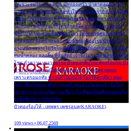
ออเซาะจนใจเบา สงสาร บัวทองเศร้า น้ำตาคลอเบ้า เฝ้า
อาลัย หนุ่มรูปหล่อหนีไกล หัวใจบัวทองระรวย บัวทองโศก
เพราะเป็นโรครักจาง ชีวิตเคว้งคว้าง เมื่อรักห่างร้างไกล
แม่ก็บอก พ่อก็สั่งจะรักใครสักครั้ง อย่าไปหวังความรวย
พลั้งไปใครจะช่วย ซื้อเปลมาไกว ให้ลูกบัวทอง เวรกรรม
ตามสนอง จึงเศร้าหมอง กลีบบัวทองต้องโรย บัวทองไม่
ตระหนัก เพราะไม่รักโคลนตม บัวทองท้องกลม เพราะลืม
ตมน้ำคลอง หลงลิ้น ที่สิ้นสัตย์ เจ้าจึงไม่ระมัด หลงกลิ่นลิ้น
โชย คำหวาน เขาวาดโรย บัวทองกลีบโรย ต้องร้อนรุม บัว
มาบานก่อนตูม ดุจไฟสุมร้อนรุมอุรา บัวทองผ่ายผอม
เพราะตรอมฤทัย ข้าวปลาไม่สนใจ ร้องไห้ลูกเดียว หยุด
โศก เสียเถิดทอง พักความเศร้าหมอง เถิดทองจ๋า ถึงใคร
เขาจะว่า ลูกเจ้าเกิดมา จะชื่อว่าไง พี่ขอเป็นเพื่อนปลอบใจ
จะตั้งชื่อให้ ว่าไอ้บังเอิญ
บัวทองร้องไห้ - เทพพร เพชรอุบล(KARAOKE)
109 views • 06.07.2569