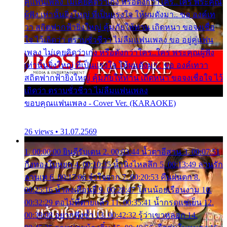
คู่แฟนเพลง ไม่เคยคิดว่าเก่ง หรือดังกว่าใคร..ใคร พระคุณ
ผู้ฟัง เท่านั้นยิ่งใหญ่ ที่เป็นแรงใจ ให้ผมดังมา.. ขอ องค์เท
วา สถิตฟากฟ้ายิ่งใหญ่ คุ้มภัยให้ท่าน เถิดหนา ขอจงเชื่อ
ใจ ไว้เถิดว่า ตราบชั่วชีวา ไม่ลืมแฟนเพลง ขอ อยู่คู่แฟน
เพลง ไม่เคยคิดว่าเก่ง หรือดังกว่าใคร..ใคร พระคุณผู้ฟัง
เท่านั้นยิ่งใหญ่ ที่เป็นแรงใจ ให้ผมดังมา.. ขอ องค์เทวา
สถิตฟากฟ้ายิ่งใหญ่ คุ้มภัยให้ท่าน เถิดหนา ขอจงเชื่อใจ ไว้
เถิดว่า ตราบชั่วชีวา ไม่ลืมแฟนเพลง
ขอบคุณแฟนเพลง - Cover Ver. (KARAOKE)
26 views • 31.07.2569
1. 00:00:00 ยินดีรับเดน 2. 00:03:44 น้ำตาอีสาน 3. 00:07:51
กิ่งทองใบหยก 4. 00:10:35 น้ำนิ่งไหลลึก 5. 00:13:49 ลานรัก
ลานเท 6. 00:17:06 จำใจจาก 7. 00:20:53 คืนฝนตก 8.
00:25:16 น้ำลงเดือนยี่ 9. 00:28:47 โสนน้อยเรือนงาม 10.
00:32:29 ตอไม้ที่ตายแล้ว 11. 00:35:41 น้ำกรดแช่เย็น 12.
00:39:08 อยากฟังซ้ำ 13. 00:42:32 รู้ว่าเขาหลอก 14.