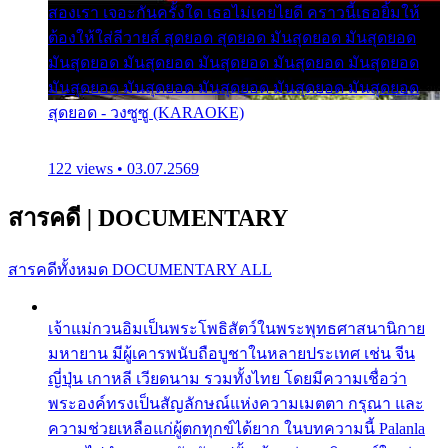
สองเรา เจอะกันครั้งใด เธอไม่เคยไยดี คราวนี้เธอยิ้มให้
ต้องให้ใส่ลีวายส์ สุดยอด สุดยอด มันสุดยอด มันสุดยอด
มันสุดยอด มันสุดยอด มันสุดยอด มันสุดยอด มันสุดยอด
มันสุดยอด มันสุดยอด มันสุดยอด มันสุดยอด มันสุดยอด
สุดยอด - วงซูซู (KARAOKE)
122 views • 03.07.2569
สารคดี
|
DOCUMENTARY
สารคดีทั้งหมด
DOCUMENTARY ALL
เจ้าแม่กวนอิมเป็นพระโพธิสัตว์ในพระพุทธศาสนานิกาย
มหายาน มีผู้เคารพนับถือบูชาในหลายประเทศ เช่น จีน
ญี่ปุ่น เกาหลี เวียดนาม รวมทั้งไทย โดยมีความเชื่อว่า
พระองค์ทรงเป็นสัญลักษณ์แห่งความเมตตา กรุณา และ
ความช่วยเหลือแก่ผู้ตกทุกข์ได้ยาก ในบทความนี้ Palanla