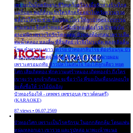
เพราะเป็นโรครักจาง ชีวิตเคว้งคว้าง เมื่อรักห่างร้างไกล
แม่ก็บอก พ่อก็สั่งจะรักใครสักครั้ง อย่าไปหวังความรวย
พลั้งไปใครจะช่วย ซื้อเปลมาไกว ให้ลูกบัวทอง เวรกรรม
ตามสนอง จึงเศร้าหมอง กลีบบัวทองต้องโรย บัวทองไม่
ตระหนัก เพราะไม่รักโคลนตม บัวทองท้องกลม เพราะลืม
ตมน้ำคลอง หลงลิ้น ที่สิ้นสัตย์ เจ้าจึงไม่ระมัด หลงกลิ่นลิ้น
โชย คำหวาน เขาวาดโรย บัวทองกลีบโรย ต้องร้อนรุม บัว
มาบานก่อนตูม ดุจไฟสุมร้อนรุมอุรา บัวทองผ่ายผอม
เพราะตรอมฤทัย ข้าวปลาไม่สนใจ ร้องไห้ลูกเดียว หยุด
โศก เสียเถิดทอง พักความเศร้าหมอง เถิดทองจ๋า ถึงใคร
เขาจะว่า ลูกเจ้าเกิดมา จะชื่อว่าไง พี่ขอเป็นเพื่อนปลอบใจ
จะตั้งชื่อให้ ว่าไอ้บังเอิญ
บัวทองร้องไห้ - เทพพร เพชรอุบล (ซาวด์ดนตรี)
(KARAOKE)
87 views • 06.07.2569
บัวทองโศก เพราะเป็นโรครักรุม ในอกกลัดกลุ้ม โดนแฟน
หนุ่มหลอกเอา เขารวย และรูปหล่อ มาพะเน้าพะนอ