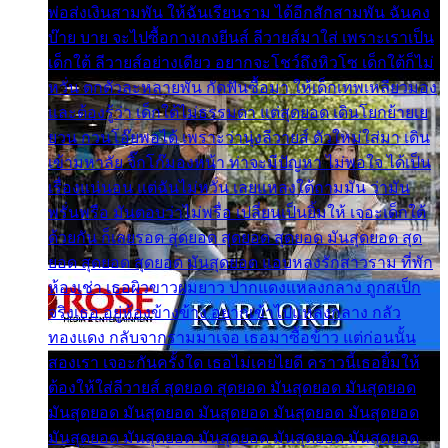
พ่อส่งเงินสามพัน ให้ฉันเรียนราม ได้อีกสักสามพัน ฉันคง
บ๊าย บาย จะไปซื้อกางเกงยีนส์ ลีวายส์มาใส่ เพราะเราเป็น
เด็กใต้ ลีวายส์อย่างเดียว อยากจะโชว์ถึงหิวโซ เด็กใต้ก็ไม่
หวั่น ตกตัวละหลายพัน กัดฟันซื้อมา ให้เด็กเทพเหลียวมอง
และต้องรู้ว่า เด็กใต้ไม่ธรรมดา แต่สุดยอด เดินโยกย้ายเย
ยวน กวนโอ๊ยพอได้ เพราะว่านุ่งลีวายส์ ตัวใหม่ใส่มา เดิน
เข้ามหาลัย จิ๊กโก๊มองหน้า ท่าจะมีปัญหา ไม่พอใจ ได้เป็น
เรื่องแน่นอน แต่ฉันไม่หวั่น เลยแหลงใต้ถามมัน ว่ามัน
พรั่นพรือ มันตอบว่าไม่พรื่อ เปลี่ยนเป็นยิ้มให้ เจอะเด็กใต้
ด้วยกัน ก็เลยรอด สุดยอด สุดยอด สุดยอด มันสุดยอด สุด
ยอด สุดยอด สุดยอด มันสุดยอด แอบหลงรักสาวราม ที่พัก
ห้องเช่า เธอผิวขาวผมยาว ปากแดงแหลงกลาง ถูกสเป็ก
จริงเธอ อยู่ห้องข้างข้าง อยากเข้าไปแหลงกลาง กลัว
ทองแดง กลับจากรามมาเจอ เธอมาซื้อข้าว แต่ก่อนนั้น
สองเรา เจอะกันครั้งใด เธอไม่เคยไยดี คราวนี้เธอยิ้มให้
ต้องให้ใส่ลีวายส์ สุดยอด สุดยอด มันสุดยอด มันสุดยอด
มันสุดยอด มันสุดยอด มันสุดยอด มันสุดยอด มันสุดยอด
มันสุดยอด มันสุดยอด มันสุดยอด มันสุดยอด มันสุดยอด