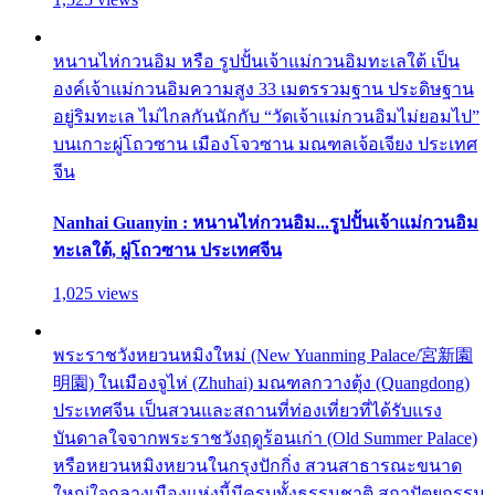
หนานไห่กวนอิม หรือ รูปปั้นเจ้าแม่กวนอิมทะเลใต้ เป็น
องค์เจ้าแม่กวนอิมความสูง 33 เมตรรวมฐาน ประดิษฐาน
อยู่ริมทะเล ไม่ไกลกันนักกับ “วัดเจ้าแม่กวนอิมไม่ยอมไป”
บนเกาะผู่โถวซาน เมืองโจวซาน มณฑลเจ้อเจียง ประเทศ
จีน
Nanhai Guanyin : หนานไห่กวนอิม...รูปปั้นเจ้าแม่กวนอิม
ทะเลใต้, ผู่โถวซาน ประเทศจีน
1,025 views
พระราชวังหยวนหมิงใหม่ (New Yuanming Palace/宮新園
明園) ในเมืองจูไห่ (Zhuhai) มณฑลกวางตุ้ง (Quangdong)
ประเทศจีน เป็นสวนและสถานที่ท่องเที่ยวที่ได้รับแรง
บันดาลใจจากพระราชวังฤดูร้อนเก่า (Old Summer Palace)
หรือหยวนหมิงหยวนในกรุงปักกิ่ง สวนสาธารณะขนาด
ใหญ่ใจกลางเมืองแห่งนี้มีครบทั้งธรรมชาติ สถาปัตยกรรม