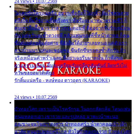
24 views • 10.07.2569
ไม่เคยรักใครแน่หรือ อยากเชื่อถือก็ไม่กล้า ติ๋มใช่คนสวย
ตรึงใจ ติ๋มใช่งามซึ้งตรึงตรา พี่หรือจะมาหมายร่วมชีวี ก็
คนเขาลืออื้อฉาว ว่าสาวๆรุมตอมพี่ ติ๋มอยากรับรักเหมือน
กัน แต่หวั่นจะช้ำดวงฤดี กลัวแฟนของพี่ชี้หน้าด่าทอ ก็คน
ชื่อต๋อยต้อยตุ้มตุ๋ยต่าย พี่ยังลืมได้ง่ายๆเลยหนอ แค่ตัวเรา
สาวบ้านนา แสนจะซอมซ่อ ขืนรักขืนรอคงช้ำสักวัน ถ้า
จริงเหมือนคำพร่ำเฉลย พี่อย่าเฉยรีบมาหมั้น ถ้าพี่สู่ขอ
ตามธรรมเนียม ติ๋มจะเตรียมรับเกลียวสัมพันธ์ ผิดหวังไม่
หวั่นขอยอมได้เคียง
รักติ๋มแน่หรือ - หงษ์ทอง ดาวอุดร (KARAOKE)
24 views • 10.07.2569
บัวทองโศก เพราะเป็นโรครักรุม ในอกกลัดกลุ้ม โดนแฟน
หนุ่มหลอกเอา เขารวย และรูปหล่อ มาพะเน้าพะนอ
ออเซาะจนใจเบา สงสาร บัวทองเศร้า น้ำตาคลอเบ้า เฝ้า
อาลัย หนุ่มรูปหล่อหนีไกล หัวใจบัวทองระรวย บัวทองโศก