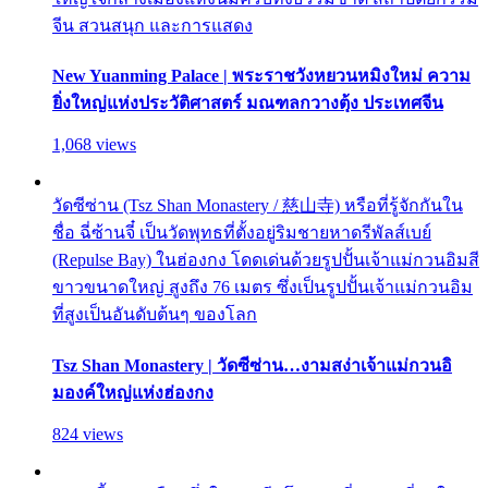
จีน สวนสนุก และการแสดง
New Yuanming Palace | พระราชวังหยวนหมิงใหม่ ความ
ยิ่งใหญ่แห่งประวัติศาสตร์ มณฑลกวางตุ้ง ประเทศจีน
1,068 views
วัดซีซ่าน (Tsz Shan Monastery / 慈山寺) หรือที่รู้จักกันใน
ชื่อ ฉี่ซ้านจี๋ เป็นวัดพุทธที่ตั้งอยู่ริมชายหาดรีพัลส์เบย์
(Repulse Bay) ในฮ่องกง โดดเด่นด้วยรูปปั้นเจ้าแม่กวนอิมสี
ขาวขนาดใหญ่ สูงถึง 76 เมตร ซึ่งเป็นรูปปั้นเจ้าแม่กวนอิม
ที่สูงเป็นอันดับต้นๆ ของโลก
Tsz Shan Monastery | วัดซีซ่าน…งามสง่าเจ้าแม่กวนอิ
มองค์ใหญ่แห่งฮ่องกง
824 views