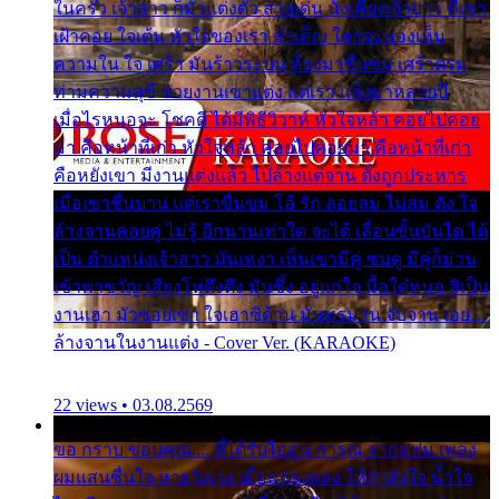
ในครัว เจ้าสาว ก็มัวแต่งตัว สวยเด่น นั่งเคียงเจ้าบ่าว ที่เขา
เฝ้าคอย ใจเต้น หัวใจของเรา ลำเค็ญ ใครจะมองเห็น
ความใน ใจ เศร้า มันร้าวระบม ต้องมาขื่นขม เศร้าตรม
ท่ามความสุขี ช่วยงานเขาแต่ง แต่เรา แล้งมาหลายปี
เมื่อไรหนอจะ โชคดี ได้มีพิธีวิวาห์ หัวใจหล้า คอยไปคอย
มา คือหน้าที่เก่า หัวใจหล้า คอยไปคอยมา คือหน้าที่เก่า
คือหยังเขา มีงานแต่งแล้ว ไปล้างแต่จาน ดั่งถูกประหาร
เมื่อเขาชื่นบาน แต่เราขื่นขม โอ้ รัก ลอยลม ไม่สม ดัง ใจ
ล้างจานคอยคู่ ไม่รู้ อีกนานเท่าใด จะได้ เลื่อนขั้นบันได ได้
เป็น ตำแหน่งเจ้าสาว มันเหงา เห็นเขามีคู่ ซมดู มีคู่ก็ม่วน
เข้าพาขวัญ เสียงโห่ตึงตึง มันซึ้ง อยู่แก่ใจ มื้อใด๋หนอ สิเป็น
งานเฮา มัวซอยเขา ใจเฮาซิด้าน มันทรมาน จับจาน เอย…
ล้างจานในงานแต่ง - Cover Ver. (KARAOKE)
22 views • 03.08.2569
ขอ กราบ ขอบคุณ.... ที่ได้รับไออุ่น การุณ จากแฟน เพลง
ผมแสนชื่นใจ หายวังเวง เมื่อแฟนเพลง ให้กำลังใจ น้ำใจ