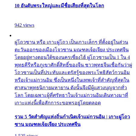
10 อันดับพระใหญ่และมีชื่อเสียงที่สุดในโลก
942 views
ผู่โถวซาน หรือ เกาะผู่โถว เป็นเกาะเล็กๆ ที่ตั้งอยู่ในส่วน
ตะวันออกของเมืองโจวซาน มณฑลเจ้อเจียง ประเทศจีน
โดยอยู่ทางตอนใต้ของนครเซี่ยงไฮ้ ผู่โถวซานเป็น 1 ใน 4
พุทธคีรีหรือภูเขาศักดิ์สิทธิ์ของจีน ชาวพุทธจีนเชื่อกันว่าผู่
โถวซานเป็นที่ประทับและตรัสรู้ของพระโพธิสัตว์กวนอิม
หรือเจ้าแม่กวนอิม ซึ่งเป็นหนึ่งในเทพเจ้าที่สำคัญที่สุดใน
ศาสนาพุทธนิกายมหายาน ดังนั้นจึงมีผู้แสวงบุญจากทั่ว
โลก โดยเฉพาะผู้ที่ศรัทธาในเจ้าแม่กวนอิมเดินทางมาที่
เกาะแห่งนี้เพื่อสักการะขอพรอยู่โดยตลอด
รวม 5 วัดสำคัญแห่งถิ่นกำเนิดเจ้าแม่กวนอิม | เกาะผู่โถว
ซาน มณฑลเจ้อเจียง ประเทศจีน
1,525 views