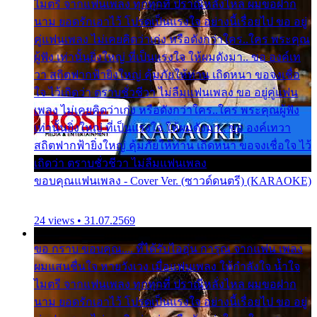
ไมตรี จากแฟนเพลง ทุกทุกที่ ปราณีหลั่งไหล ผมขอฝาก
นาม ยอดรักเอาไว้ โปรดเป็นแรงใจ อย่างนี้เรื่อยไป ขอ อยู่
คู่แฟนเพลง ไม่เคยคิดว่าเก่ง หรือดังกว่าใคร..ใคร พระคุณ
ผู้ฟัง เท่านั้นยิ่งใหญ่ ที่เป็นแรงใจ ให้ผมดังมา.. ขอ องค์เท
วา สถิตฟากฟ้ายิ่งใหญ่ คุ้มภัยให้ท่าน เถิดหนา ขอจงเชื่อ
ใจ ไว้เถิดว่า ตราบชั่วชีวา ไม่ลืมแฟนเพลง ขอ อยู่คู่แฟน
เพลง ไม่เคยคิดว่าเก่ง หรือดังกว่าใคร..ใคร พระคุณผู้ฟัง
เท่านั้นยิ่งใหญ่ ที่เป็นแรงใจ ให้ผมดังมา.. ขอ องค์เทวา
สถิตฟากฟ้ายิ่งใหญ่ คุ้มภัยให้ท่าน เถิดหนา ขอจงเชื่อใจ ไว้
เถิดว่า ตราบชั่วชีวา ไม่ลืมแฟนเพลง
ขอบคุณแฟนเพลง - Cover Ver. (ซาวด์ดนตรี) (KARAOKE)
24 views • 31.07.2569
ขอ กราบ ขอบคุณ.... ที่ได้รับไออุ่น การุณ จากแฟน เพลง
ผมแสนชื่นใจ หายวังเวง เมื่อแฟนเพลง ให้กำลังใจ น้ำใจ
ไมตรี จากแฟนเพลง ทุกทุกที่ ปราณีหลั่งไหล ผมขอฝาก
นาม ยอดรักเอาไว้ โปรดเป็นแรงใจ อย่างนี้เรื่อยไป ขอ อยู่