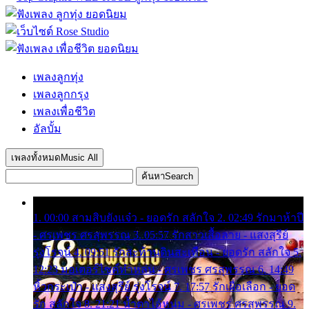
เพลงลูกทุ่ง
เพลงลูกกรุง
เพลงเพื่อชีวิต
อัลบั้ม
เพลงทั้งหมด
Music All
ค้นหา
Search
1. 00:00 สามสิบยังแจ๋ว - ยอดรัก สลักใจ 2. 02:49 รักมาห้าปี
- ศรเพชร ศรสุพรรณ 3. 05:57 รักสาวเสื้อลาย - แสงสุรีย์
รุ่งโรจน์ 4. 09:51 รักสะท้านดินสะเทือน - ยอดรัก สลักใจ 5.
12:23 มอเตอร์ไซค์ทำหล่น - ศรเพชร ศรสุพรรณ 6. 14:49
หิ้วกระเป๋า - แสงสุรีย์ รุ่งโรจน์ 7. 17:57 รักเผื่อเลือก - ยอด
รัก สลักใจ 8. 21:21 น้ำตาไอ้หนุ่ม - ศรเพชร ศรสุพรรณ 9.