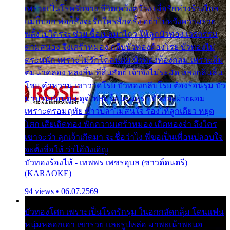
เพราะเป็นโรครักจาง ชีวิตเคว้งคว้าง เมื่อรักห่างร้างไกล
แม่ก็บอก พ่อก็สั่งจะรักใครสักครั้ง อย่าไปหวังความรวย
พลั้งไปใครจะช่วย ซื้อเปลมาไกว ให้ลูกบัวทอง เวรกรรม
ตามสนอง จึงเศร้าหมอง กลีบบัวทองต้องโรย บัวทองไม่
ตระหนัก เพราะไม่รักโคลนตม บัวทองท้องกลม เพราะลืม
ตมน้ำคลอง หลงลิ้น ที่สิ้นสัตย์ เจ้าจึงไม่ระมัด หลงกลิ่นลิ้น
โชย คำหวาน เขาวาดโรย บัวทองกลีบโรย ต้องร้อนรุม บัว
มาบานก่อนตูม ดุจไฟสุมร้อนรุมอุรา บัวทองผ่ายผอม
เพราะตรอมฤทัย ข้าวปลาไม่สนใจ ร้องไห้ลูกเดียว หยุด
โศก เสียเถิดทอง พักความเศร้าหมอง เถิดทองจ๋า ถึงใคร
เขาจะว่า ลูกเจ้าเกิดมา จะชื่อว่าไง พี่ขอเป็นเพื่อนปลอบใจ
จะตั้งชื่อให้ ว่าไอ้บังเอิญ
บัวทองร้องไห้ - เทพพร เพชรอุบล (ซาวด์ดนตรี)
(KARAOKE)
94 views • 06.07.2569
บัวทองโศก เพราะเป็นโรครักรุม ในอกกลัดกลุ้ม โดนแฟน
หนุ่มหลอกเอา เขารวย และรูปหล่อ มาพะเน้าพะนอ