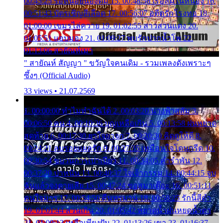
00:45:25 รอหน่อยน้องติ๋ม 15. 00:48:56 เรือล่มในหนอง 16.
00:51:43 บัตรเชิญสีเลือด 17. 00:56:07 อดีตรักโรงทอ 18.
01:00:00 เขมรไล่ควาย 19. 01:02:55 สาวสวนแตง 20.
01:05:51 แอบมอง 21. 01:09:27 พบรักปากน้ำโพ 22.
01:13:06 สายัณห์เมา
" สายัณห์ สัญญา " ขวัญใจคนเดิม - รวมเพลงดังเพราะๆ
ซึ้งๆ (Official Audio)
33 views • 21.07.2569
1. 00:00:00 ทำไมทำฉันได้ 2. 00:03:20 นางฟ้าสลัม 3.
00:06:50 คน 4. 00:10:36 บุญเหลือเกิน 5. 00:13:58 ฝนหยาด
สุดท้าย 6. 00:17:30 ยาใจยาจก 7. 00:20:30 คิดดูให้ดี 8.
00:24:21 ลบรอยแผลรัก 9. 00:27:35 เหมือนใจโดนกรีด 10.
00:30:54 ขบวนการเปาเปียว 11. 00:34:05 คำรำพัน 12.
00:37:20 ปาหนัน 13. 00:40:37 ใจเจ้ากรรม 14. 00:44:15 จูบ
ฉันแล้วจงตายเสีย 15. 00:47:24 ขอสูมาเต๊อะ 16. 00:51:11
คนใจมาร 17. 00:54:50 คืนทรมาน 18. 00:58:25 รักนี้สีดำ
19. 01:01:44 ส่วนเกิน 20. 01:05:42 หยาดน้ำฝนหยดน้ำตา
21. 01:09:13 เหลือเพียงฝัน 22. 01:13:26 เขา 23. 01:16:37