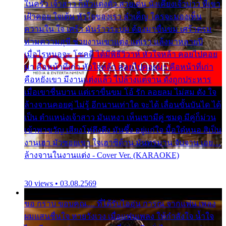
ในครัว เจ้าสาว ก็มัวแต่งตัว สวยเด่น นั่งเคียงเจ้าบ่าว ที่เขา
เฝ้าคอย ใจเต้น หัวใจของเรา ลำเค็ญ ใครจะมองเห็น
ความใน ใจ เศร้า มันร้าวระบม ต้องมาขื่นขม เศร้าตรม
ท่ามความสุขี ช่วยงานเขาแต่ง แต่เรา แล้งมาหลายปี
เมื่อไรหนอจะ โชคดี ได้มีพิธีวิวาห์ หัวใจหล้า คอยไปคอย
มา คือหน้าที่เก่า หัวใจหล้า คอยไปคอยมา คือหน้าที่เก่า
คือหยังเขา มีงานแต่งแล้ว ไปล้างแต่จาน ดั่งถูกประหาร
เมื่อเขาชื่นบาน แต่เราขื่นขม โอ้ รัก ลอยลม ไม่สม ดัง ใจ
ล้างจานคอยคู่ ไม่รู้ อีกนานเท่าใด จะได้ เลื่อนขั้นบันได ได้
เป็น ตำแหน่งเจ้าสาว มันเหงา เห็นเขามีคู่ ซมดู มีคู่ก็ม่วน
เข้าพาขวัญ เสียงโห่ตึงตึง มันซึ้ง อยู่แก่ใจ มื้อใด๋หนอ สิเป็น
งานเฮา มัวซอยเขา ใจเฮาซิด้าน มันทรมาน จับจาน เอย…
ล้างจานในงานแต่ง - Cover Ver. (KARAOKE)
30 views • 03.08.2569
ขอ กราบ ขอบคุณ.... ที่ได้รับไออุ่น การุณ จากแฟน เพลง
ผมแสนชื่นใจ หายวังเวง เมื่อแฟนเพลง ให้กำลังใจ น้ำใจ