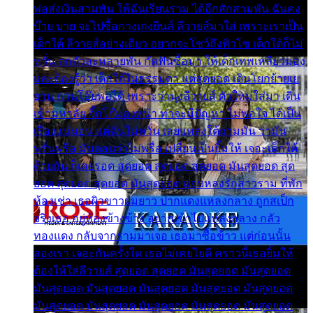
พ่อส่งเงินสามพัน ให้ฉันเรียนราม ได้อีกสักสามพัน ฉันคง
บ๊าย บาย จะไปซื้อกางเกงยีนส์ ลีวายส์มาใส่ เพราะเราเป็น
เด็กใต้ ลีวายส์อย่างเดียว อยากจะโชว์ถึงหิวโซ เด็กใต้ก็ไม่
หวั่น ตกตัวละหลายพัน กัดฟันซื้อมา ให้เด็กเทพเหลียวมอง
และต้องรู้ว่า เด็กใต้ไม่ธรรมดา แต่สุดยอด เดินโยกย้ายเย
ยวน กวนโอ๊ยพอได้ เพราะว่านุ่งลีวายส์ ตัวใหม่ใส่มา เดิน
เข้ามหาลัย จิ๊กโก๊มองหน้า ท่าจะมีปัญหา ไม่พอใจ ได้เป็น
เรื่องแน่นอน แต่ฉันไม่หวั่น เลยแหลงใต้ถามมัน ว่ามัน
พรั่นพรือ มันตอบว่าไม่พรื่อ เปลี่ยนเป็นยิ้มให้ เจอะเด็กใต้
ด้วยกัน ก็เลยรอด สุดยอด สุดยอด สุดยอด มันสุดยอด สุด
ยอด สุดยอด สุดยอด มันสุดยอด แอบหลงรักสาวราม ที่พัก
ห้องเช่า เธอผิวขาวผมยาว ปากแดงแหลงกลาง ถูกสเป็ก
จริงเธอ อยู่ห้องข้างข้าง อยากเข้าไปแหลงกลาง กลัว
ทองแดง กลับจากรามมาเจอ เธอมาซื้อข้าว แต่ก่อนนั้น
สองเรา เจอะกันครั้งใด เธอไม่เคยไยดี คราวนี้เธอยิ้มให้
ต้องให้ใส่ลีวายส์ สุดยอด สุดยอด มันสุดยอด มันสุดยอด
มันสุดยอด มันสุดยอด มันสุดยอด มันสุดยอด มันสุดยอด
มันสุดยอด มันสุดยอด มันสุดยอด มันสุดยอด มันสุดยอด