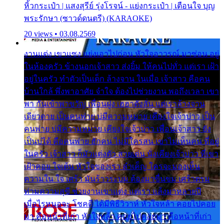
หิ้วกระเป๋า | แสงสุรีย์ รุ่งโรจน์ - แย่งกระเป๋า | เตือนใจ บุญ
พระรักษา (ซาวด์ดนตรี) (KARAOKE)
20 views • 03.08.2569
งานแต่ง เขาแซง แย่งเอาไปก่อน หัวใจอาวรณ์ มาซ่อน อยู่
ในห้องครัว ข้างนอกเจ้าสาว ส่งยิ้ม ให้คนไปทั่ว แต่เรา เฝ้า
อยู่ในครัว ทำตัวเป็นเด็ก ล้างจาน ในเมื่อ เจ้าสาว คือคน
บ้านใกล้ พึ่งพาอาศัย จำใจ ต้องไปช่วยงาน พอถึงเวลา เขา
พา กันเข้าพาขวัญ เพื่อนฝูง เฮฮาดังลั่น แต่เราล้างจาน
เดียวดาย เป็นคนพ่าย บ่มีความหมาย เคียงใจเจ้าบ่าว เป็น
คนพ่าย บ่มีความหมาย เคียงใจเจ้าบ่าว เพื่อนเจ้าสาว ยัง
เป็นบ่ได้ คือคนพ่าย ฮักคน ไม่มีใครสน เขาไม่เห็นคน ที่อยู่
ในครัว เจ้าสาว ก็มัวแต่งตัว สวยเด่น นั่งเคียงเจ้าบ่าว ที่เขา
เฝ้าคอย ใจเต้น หัวใจของเรา ลำเค็ญ ใครจะมองเห็น
ความใน ใจ เศร้า มันร้าวระบม ต้องมาขื่นขม เศร้าตรม
ท่ามความสุขี ช่วยงานเขาแต่ง แต่เรา แล้งมาหลายปี
เมื่อไรหนอจะ โชคดี ได้มีพิธีวิวาห์ หัวใจหล้า คอยไปคอย
มา คือหน้าที่เก่า หัวใจหล้า คอยไปคอยมา คือหน้าที่เก่า