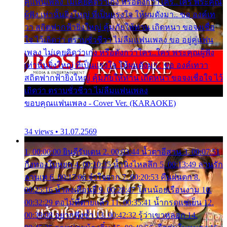
คู่แฟนเพลง ไม่เคยคิดว่าเก่ง หรือดังกว่าใคร..ใคร พระคุณ
ผู้ฟัง เท่านั้นยิ่งใหญ่ ที่เป็นแรงใจ ให้ผมดังมา.. ขอ องค์เท
วา สถิตฟากฟ้ายิ่งใหญ่ คุ้มภัยให้ท่าน เถิดหนา ขอจงเชื่อ
ใจ ไว้เถิดว่า ตราบชั่วชีวา ไม่ลืมแฟนเพลง ขอ อยู่คู่แฟน
เพลง ไม่เคยคิดว่าเก่ง หรือดังกว่าใคร..ใคร พระคุณผู้ฟัง
เท่านั้นยิ่งใหญ่ ที่เป็นแรงใจ ให้ผมดังมา.. ขอ องค์เทวา
สถิตฟากฟ้ายิ่งใหญ่ คุ้มภัยให้ท่าน เถิดหนา ขอจงเชื่อใจ ไว้
เถิดว่า ตราบชั่วชีวา ไม่ลืมแฟนเพลง
ขอบคุณแฟนเพลง - Cover Ver. (KARAOKE)
34 views • 31.07.2569
1. 00:00:00 ยินดีรับเดน 2. 00:03:44 น้ำตาอีสาน 3. 00:07:51
กิ่งทองใบหยก 4. 00:10:35 น้ำนิ่งไหลลึก 5. 00:13:49 ลานรัก
ลานเท 6. 00:17:06 จำใจจาก 7. 00:20:53 คืนฝนตก 8.
00:25:16 น้ำลงเดือนยี่ 9. 00:28:47 โสนน้อยเรือนงาม 10.
00:32:29 ตอไม้ที่ตายแล้ว 11. 00:35:41 น้ำกรดแช่เย็น 12.
00:39:08 อยากฟังซ้ำ 13. 00:42:32 รู้ว่าเขาหลอก 14.