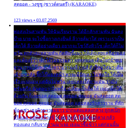
สุดยอด - วงซูซู (ซาวด์ดนตรี) (KARAOKE)
123 views • 03.07.2569
พ่อส่งเงินสามพัน ให้ฉันเรียนราม ได้อีกสักสามพัน ฉันคง
บ๊าย บาย จะไปซื้อกางเกงยีนส์ ลีวายส์มาใส่ เพราะเราเป็น
เด็กใต้ ลีวายส์อย่างเดียว อยากจะโชว์ถึงหิวโซ เด็กใต้ก็ไม่
หวั่น ตกตัวละหลายพัน กัดฟันซื้อมา ให้เด็กเทพเหลียวมอง
และต้องรู้ว่า เด็กใต้ไม่ธรรมดา แต่สุดยอด เดินโยกย้ายเย
ยวน กวนโอ๊ยพอได้ เพราะว่านุ่งลีวายส์ ตัวใหม่ใส่มา เดิน
เข้ามหาลัย จิ๊กโก๊มองหน้า ท่าจะมีปัญหา ไม่พอใจ ได้เป็น
เรื่องแน่นอน แต่ฉันไม่หวั่น เลยแหลงใต้ถามมัน ว่ามัน
พรั่นพรือ มันตอบว่าไม่พรื่อ เปลี่ยนเป็นยิ้มให้ เจอะเด็กใต้
ด้วยกัน ก็เลยรอด สุดยอด สุดยอด สุดยอด มันสุดยอด สุด
ยอด สุดยอด สุดยอด มันสุดยอด แอบหลงรักสาวราม ที่พัก
ห้องเช่า เธอผิวขาวผมยาว ปากแดงแหลงกลาง ถูกสเป็ก
จริงเธอ อยู่ห้องข้างข้าง อยากเข้าไปแหลงกลาง กลัว
ทองแดง กลับจากรามมาเจอ เธอมาซื้อข้าว แต่ก่อนนั้น