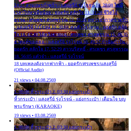
24:27 สามเณรกำพร้า - แสงสุรีย์ รุ่งโรจน์ 10. 28:08 ไม่มี
เวลาไปหาเมียน้อย - ยอดรัก สลักใจ 11. 31:29 ชีวิตไอ้
ธรรม - ศรเพชร ศรสุพรรณ 12. 35:26 ทหารอากาศขาดรัก
- แสงสุรีย์ รุ่งโรจน์ 13. 39:01 คนหัวใจโทรม - ยอดรัก สลัก
ใจ 14. 42:49 ไอ้หวังตายแน่ - ศรเพชร ศรสุพรรณ 15. 46:35
ธาตุแท้ของเธอ - แสงสุรีย์ รุ่งโรจน์ 16. 49:57 กำนันกำใน -
ยอดรัก สลักใจ 17. 52:29 สาวบริสุทธิ์ - ศรเพชร ศรสุพรรณ
18. 56:05 แต๋วจ๋า - แสงสุรีย์ รุ่งโรจน์
18 บทเพลงดังจากฟากฟ้า - ยอดรัก/ศรเพชร/แสงสุรีย์
(Official Audio)
21 views • 04.08.2569
1. 00:00 หิ้วกระเป๋า 2. 03:30 แย่งกระเป๋า
หิ้วกระเป๋า | แสงสุรีย์ รุ่งโรจน์ - แย่งกระเป๋า | เตือนใจ บุญ
พระรักษา (KARAOKE)
19 views • 03.08.2569
1. 00:00 หิ้วกระเป๋า 2. 03:30 แย่งกระเป๋า