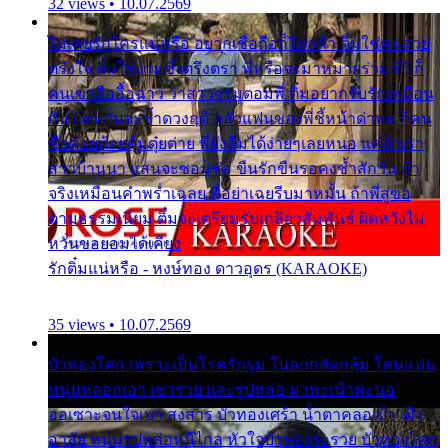
32 views • 10.07.2569
ไม่เคยรักใครแน่หรือ อยากเชื่อถือก็ไม่กล้า ติ๋มใช่คนสวย
ตรึงใจ ติ๋มใช่งามซึ้งตรึงตรา พี่หรือจะมาหมายร่วมชีวี ก็
คนเขาลืออื้อฉาว ว่าสาวๆรุมตอมพี่ ติ๋มอยากรับรักเหมือน
กัน แต่หวั่นจะช้ำดวงฤดี กลัวแฟนของพี่ชี้หน้าด่าทอ ก็คน
ชื่อต๋อยต้อยตุ้มตุ๋ยต่าย พี่ยังลืมได้ง่ายๆเลยหนอ แค่ตัวเรา
สาวบ้านนา แสนจะซอมซ่อ ขืนรักขืนรอคงช้ำสักวัน ถ้า
จริงเหมือนคำพร่ำเฉลย พี่อย่าเฉยรีบมาหมั้น ถ้าพี่สู่ขอ
ตามธรรมเนียม ติ๋มจะเตรียมรับเกลียวสัมพันธ์ ผิดหวังไม่
หวั่นขอยอมได้เคียง
รักติ๋มแน่หรือ - หงษ์ทอง ดาวอุดร (KARAOKE)
35 views • 10.07.2569
บัวทองโศก เพราะเป็นโรครักรุม ในอกกลัดกลุ้ม โดนแฟน
หนุ่มหลอกเอา เขารวย และรูปหล่อ มาพะเน้าพะนอ
ออเซาะจนใจเบา สงสาร บัวทองเศร้า น้ำตาคลอเบ้า เฝ้า
อาลัย หนุ่มรูปหล่อหนีไกล หัวใจบัวทองระรวย บัวทองโศก