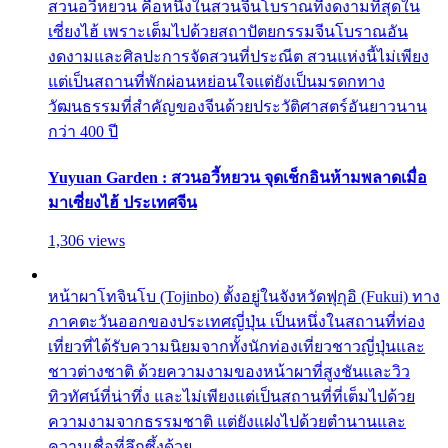
สวนอวี้หยวน คือหนึ่งในสวนจีนโบราณที่งดงามที่สุดใน
เซี่ยงไฮ้ เพราะเต็มไปด้วยสถาปัตยกรรมจีนโบราณอัน
งดงามและศิลปะการจัดสวนที่ประณีต สวนแห่งนี้ไม่เพียง
แต่เป็นสถานที่พักผ่อนหย่อนใจแต่ยังเป็นมรดกทาง
วัฒนธรรมที่สำคัญของจีนด้วยประวัติศาสตร์อันยาวนาน
กว่า 400 ปี
Yuyuan Garden : สวนอวี้หยวน จุดเช็กอินห้ามพลาดเมื่อ
มาเซี่ยงไฮ้ ประเทศจีน
1,306 views
หน้าผาโทจินโบ (Tojinbo) ตั้งอยู่ในจังหวัดฟุกุอิ (Fukui) ทาง
ภาคตะวันออกของประเทศญี่ปุ่น เป็นหนึ่งในสถานที่ท่อง
เที่ยวที่ได้รับความนิยมจากทั้งนักท่องเที่ยวชาวญี่ปุ่นและ
ชาวต่างชาติ ด้วยความงามของหน้าผาที่สูงชันและวิว
ทิวทัศน์ที่น่าทึ่ง และไม่เพียงแต่เป็นสถานที่ที่เต็มไปด้วย
ความงามจากธรรมชาติ แต่ยังแฝงไปด้วยตำนานและ
ความเชื่อที่ลึกซึ้งด้วย