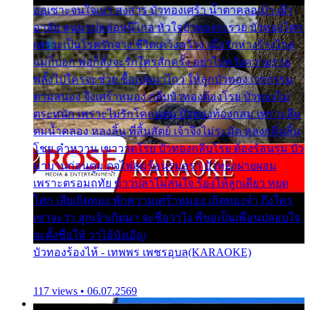
ออเซาะจนใจเบา สงสาร บัวทองเศร้า น้ำตาคลอเบ้า เฝ้า
อาลัย หนุ่มรูปหล่อหนีไกล หัวใจบัวทองระรวย บัวทองโศก
เพราะเป็นโรครักจาง ชีวิตเคว้งคว้าง เมื่อรักห่างร้างไกล
แม่ก็บอก พ่อก็สั่งจะรักใครสักครั้ง อย่าไปหวังความรวย
พลั้งไปใครจะช่วย ซื้อเปลมาไกว ให้ลูกบัวทอง เวรกรรม
ตามสนอง จึงเศร้าหมอง กลีบบัวทองต้องโรย บัวทองไม่
ตระหนัก เพราะไม่รักโคลนตม บัวทองท้องกลม เพราะลืม
ตมน้ำคลอง หลงลิ้น ที่สิ้นสัตย์ เจ้าจึงไม่ระมัด หลงกลิ่นลิ้น
โชย คำหวาน เขาวาดโรย บัวทองกลีบโรย ต้องร้อนรุม บัว
มาบานก่อนตูม ดุจไฟสุมร้อนรุมอุรา บัวทองผ่ายผอม
เพราะตรอมฤทัย ข้าวปลาไม่สนใจ ร้องไห้ลูกเดียว หยุด
โศก เสียเถิดทอง พักความเศร้าหมอง เถิดทองจ๋า ถึงใคร
เขาจะว่า ลูกเจ้าเกิดมา จะชื่อว่าไง พี่ขอเป็นเพื่อนปลอบใจ
จะตั้งชื่อให้ ว่าไอ้บังเอิญ
บัวทองร้องไห้ - เทพพร เพชรอุบล(KARAOKE)
117 views • 06.07.2569