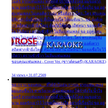
ไมตรี จากแฟนเพลง ทุกทุกที่ ปราณีหลั่งไหล ผมขอฝาก
นาม ยอดรักเอาไว้ โปรดเป็นแรงใจ อย่างนี้เรื่อยไป ขอ อยู่
คู่แฟนเพลง ไม่เคยคิดว่าเก่ง หรือดังกว่าใคร..ใคร พระคุณ
ผู้ฟัง เท่านั้นยิ่งใหญ่ ที่เป็นแรงใจ ให้ผมดังมา.. ขอ องค์เท
วา สถิตฟากฟ้ายิ่งใหญ่ คุ้มภัยให้ท่าน เถิดหนา ขอจงเชื่อ
ใจ ไว้เถิดว่า ตราบชั่วชีวา ไม่ลืมแฟนเพลง ขอ อยู่คู่แฟน
เพลง ไม่เคยคิดว่าเก่ง หรือดังกว่าใคร..ใคร พระคุณผู้ฟัง
เท่านั้นยิ่งใหญ่ ที่เป็นแรงใจ ให้ผมดังมา.. ขอ องค์เทวา
สถิตฟากฟ้ายิ่งใหญ่ คุ้มภัยให้ท่าน เถิดหนา ขอจงเชื่อใจ ไว้
เถิดว่า ตราบชั่วชีวา ไม่ลืมแฟนเพลง
ขอบคุณแฟนเพลง - Cover Ver. (ซาวด์ดนตรี) (KARAOKE)
34 views • 31.07.2569
ขอ กราบ ขอบคุณ.... ที่ได้รับไออุ่น การุณ จากแฟน เพลง
ผมแสนชื่นใจ หายวังเวง เมื่อแฟนเพลง ให้กำลังใจ น้ำใจ
ไมตรี จากแฟนเพลง ทุกทุกที่ ปราณีหลั่งไหล ผมขอฝาก
นาม ยอดรักเอาไว้ โปรดเป็นแรงใจ อย่างนี้เรื่อยไป ขอ อยู่