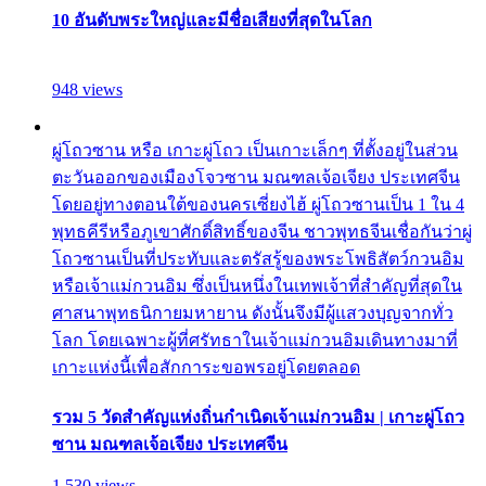
10 อันดับพระใหญ่และมีชื่อเสียงที่สุดในโลก
948 views
ผู่โถวซาน หรือ เกาะผู่โถว เป็นเกาะเล็กๆ ที่ตั้งอยู่ในส่วน
ตะวันออกของเมืองโจวซาน มณฑลเจ้อเจียง ประเทศจีน
โดยอยู่ทางตอนใต้ของนครเซี่ยงไฮ้ ผู่โถวซานเป็น 1 ใน 4
พุทธคีรีหรือภูเขาศักดิ์สิทธิ์ของจีน ชาวพุทธจีนเชื่อกันว่าผู่
โถวซานเป็นที่ประทับและตรัสรู้ของพระโพธิสัตว์กวนอิม
หรือเจ้าแม่กวนอิม ซึ่งเป็นหนึ่งในเทพเจ้าที่สำคัญที่สุดใน
ศาสนาพุทธนิกายมหายาน ดังนั้นจึงมีผู้แสวงบุญจากทั่ว
โลก โดยเฉพาะผู้ที่ศรัทธาในเจ้าแม่กวนอิมเดินทางมาที่
เกาะแห่งนี้เพื่อสักการะขอพรอยู่โดยตลอด
รวม 5 วัดสำคัญแห่งถิ่นกำเนิดเจ้าแม่กวนอิม | เกาะผู่โถว
ซาน มณฑลเจ้อเจียง ประเทศจีน
1,530 views