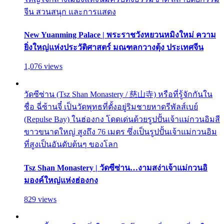
จีน สวนสนุก และการแสดง
New Yuanming Palace | พระราชวังหยวนหมิงใหม่ ความ
ยิ่งใหญ่แห่งประวัติศาสตร์ มณฑลกวางตุ้ง ประเทศจีน
1,076 views
วัดซีซ่าน (Tsz Shan Monastery / 慈山寺) หรือที่รู้จักกันใน
ชื่อ ฉี่ซ้านจี๋ เป็นวัดพุทธที่ตั้งอยู่ริมชายหาดรีพัลส์เบย์
(Repulse Bay) ในฮ่องกง โดดเด่นด้วยรูปปั้นเจ้าแม่กวนอิมสี
ขาวขนาดใหญ่ สูงถึง 76 เมตร ซึ่งเป็นรูปปั้นเจ้าแม่กวนอิม
ที่สูงเป็นอันดับต้นๆ ของโลก
Tsz Shan Monastery | วัดซีซ่าน…งามสง่าเจ้าแม่กวนอิ
มองค์ใหญ่แห่งฮ่องกง
829 views