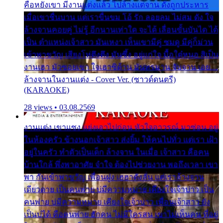
คือหยังเขา มีงานแต่งแล้ว ไปล้างแต่จาน ดั่งถูกประหาร
เมื่อเขาชื่นบาน แต่เราขื่นขม โอ้ รัก ลอยลม ไม่สม ดัง ใจ
ล้างจานคอยคู่ ไม่รู้ อีกนานเท่าใด จะได้ เลื่อนขั้นบันได ได้
เป็น ตำแหน่งเจ้าสาว มันเหงา เห็นเขามีคู่ ซมดู มีคู่ก็ม่วน
เข้าพาขวัญ เสียงโห่ตึงตึง มันซึ้ง อยู่แก่ใจ มื้อใด๋หนอ สิเป็น
งานเฮา มัวซอยเขา ใจเฮาซิด้าน มันทรมาน จับจาน เอย…
ล้างจานในงานแต่ง - Cover Ver. (ซาวด์ดนตรี)
(KARAOKE)
28 views • 03.08.2569
งานแต่ง เขาแซง แย่งเอาไปก่อน หัวใจอาวรณ์ มาซ่อน อยู่
ในห้องครัว ข้างนอกเจ้าสาว ส่งยิ้ม ให้คนไปทั่ว แต่เรา เฝ้า
อยู่ในครัว ทำตัวเป็นเด็ก ล้างจาน ในเมื่อ เจ้าสาว คือคน
บ้านใกล้ พึ่งพาอาศัย จำใจ ต้องไปช่วยงาน พอถึงเวลา เขา
พา กันเข้าพาขวัญ เพื่อนฝูง เฮฮาดังลั่น แต่เราล้างจาน
เดียวดาย เป็นคนพ่าย บ่มีความหมาย เคียงใจเจ้าบ่าว เป็น
คนพ่าย บ่มีความหมาย เคียงใจเจ้าบ่าว เพื่อนเจ้าสาว ยัง
เป็นบ่ได้ คือคนพ่าย ฮักคน ไม่มีใครสน เขาไม่เห็นคน ที่อยู่