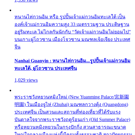
หนานไห่กวนอิม หรือ รูปปั้นเจ้าแม่กวนอิมทะเลใต้ เป็น
องค์เจ้าแม่กวนอิมความสูง 33 เมตรรวมฐาน ประดิษฐาน
อยู่ริมทะเล ไม่ไกลกันนักกับ “วัดเจ้าแม่กวนอิมไม่ยอมไป”
บนเกาะผู่โถวซาน เมืองโจวซาน มณฑลเจ้อเจียง ประเทศ
จีน
Nanhai Guanyin : หนานไห่กวนอิม...รูปปั้นเจ้าแม่กวนอิม
ทะเลใต้, ผู่โถวซาน ประเทศจีน
1,029 views
พระราชวังหยวนหมิงใหม่ (New Yuanming Palace/宮新園
明園) ในเมืองจูไห่ (Zhuhai) มณฑลกวางตุ้ง (Quangdong)
ประเทศจีน เป็นสวนและสถานที่ท่องเที่ยวที่ได้รับแรง
บันดาลใจจากพระราชวังฤดูร้อนเก่า (Old Summer Palace)
หรือหยวนหมิงหยวนในกรุงปักกิ่ง สวนสาธารณะขนาด
ใหญ่ใจกลางเมืองแห่งนี้มีครบทั้งธรรมชาติ สถาปัตยกรรม