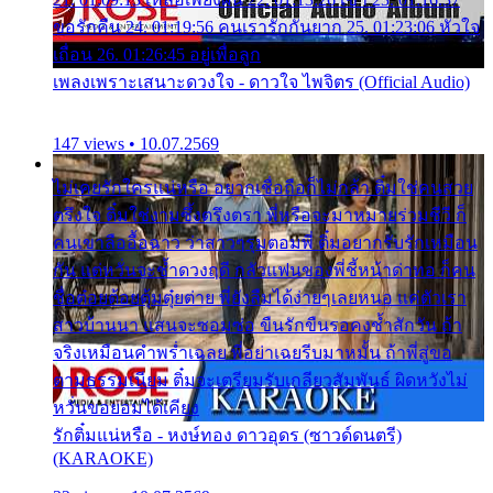
ขอรักคืน 24. 01:19:56 คนเรารักกันยาก 25. 01:23:06 หัวใจ
เถื่อน 26. 01:26:45 อยู่เพื่อลูก
เพลงเพราะเสนาะดวงใจ - ดาวใจ ไพจิตร (Official Audio)
147 views • 10.07.2569
ไม่เคยรักใครแน่หรือ อยากเชื่อถือก็ไม่กล้า ติ๋มใช่คนสวย
ตรึงใจ ติ๋มใช่งามซึ้งตรึงตรา พี่หรือจะมาหมายร่วมชีวี ก็
คนเขาลืออื้อฉาว ว่าสาวๆรุมตอมพี่ ติ๋มอยากรับรักเหมือน
กัน แต่หวั่นจะช้ำดวงฤดี กลัวแฟนของพี่ชี้หน้าด่าทอ ก็คน
ชื่อต๋อยต้อยตุ้มตุ๋ยต่าย พี่ยังลืมได้ง่ายๆเลยหนอ แค่ตัวเรา
สาวบ้านนา แสนจะซอมซ่อ ขืนรักขืนรอคงช้ำสักวัน ถ้า
จริงเหมือนคำพร่ำเฉลย พี่อย่าเฉยรีบมาหมั้น ถ้าพี่สู่ขอ
ตามธรรมเนียม ติ๋มจะเตรียมรับเกลียวสัมพันธ์ ผิดหวังไม่
หวั่นขอยอมได้เคียง
รักติ๋มแน่หรือ - หงษ์ทอง ดาวอุดร (ซาวด์ดนตรี)
(KARAOKE)