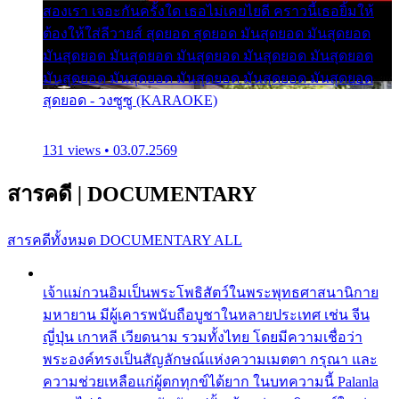
สองเรา เจอะกันครั้งใด เธอไม่เคยไยดี คราวนี้เธอยิ้มให้
ต้องให้ใส่ลีวายส์ สุดยอด สุดยอด มันสุดยอด มันสุดยอด
มันสุดยอด มันสุดยอด มันสุดยอด มันสุดยอด มันสุดยอด
มันสุดยอด มันสุดยอด มันสุดยอด มันสุดยอด มันสุดยอด
สุดยอด - วงซูซู (KARAOKE)
131 views • 03.07.2569
สารคดี
|
DOCUMENTARY
สารคดีทั้งหมด
DOCUMENTARY ALL
เจ้าแม่กวนอิมเป็นพระโพธิสัตว์ในพระพุทธศาสนานิกาย
มหายาน มีผู้เคารพนับถือบูชาในหลายประเทศ เช่น จีน
ญี่ปุ่น เกาหลี เวียดนาม รวมทั้งไทย โดยมีความเชื่อว่า
พระองค์ทรงเป็นสัญลักษณ์แห่งความเมตตา กรุณา และ
ความช่วยเหลือแก่ผู้ตกทุกข์ได้ยาก ในบทความนี้ Palanla