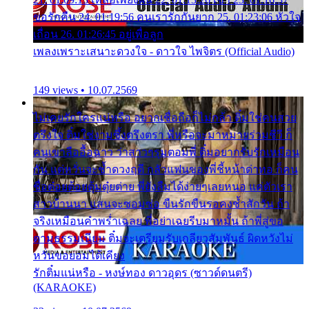
ขอรักคืน 24. 01:19:56 คนเรารักกันยาก 25. 01:23:06 หัวใจ
เถื่อน 26. 01:26:45 อยู่เพื่อลูก
เพลงเพราะเสนาะดวงใจ - ดาวใจ ไพจิตร (Official Audio)
149 views • 10.07.2569
ไม่เคยรักใครแน่หรือ อยากเชื่อถือก็ไม่กล้า ติ๋มใช่คนสวย
ตรึงใจ ติ๋มใช่งามซึ้งตรึงตรา พี่หรือจะมาหมายร่วมชีวี ก็
คนเขาลืออื้อฉาว ว่าสาวๆรุมตอมพี่ ติ๋มอยากรับรักเหมือน
กัน แต่หวั่นจะช้ำดวงฤดี กลัวแฟนของพี่ชี้หน้าด่าทอ ก็คน
ชื่อต๋อยต้อยตุ้มตุ๋ยต่าย พี่ยังลืมได้ง่ายๆเลยหนอ แค่ตัวเรา
สาวบ้านนา แสนจะซอมซ่อ ขืนรักขืนรอคงช้ำสักวัน ถ้า
จริงเหมือนคำพร่ำเฉลย พี่อย่าเฉยรีบมาหมั้น ถ้าพี่สู่ขอ
ตามธรรมเนียม ติ๋มจะเตรียมรับเกลียวสัมพันธ์ ผิดหวังไม่
หวั่นขอยอมได้เคียง
รักติ๋มแน่หรือ - หงษ์ทอง ดาวอุดร (ซาวด์ดนตรี)
(KARAOKE)