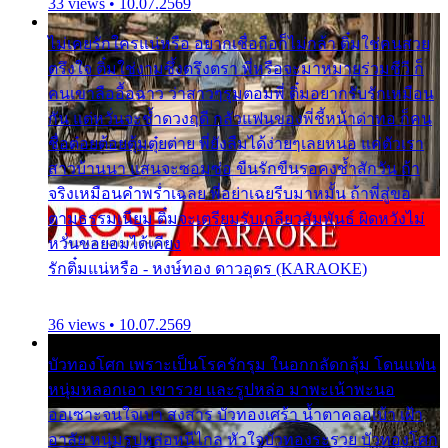
33 views • 10.07.2569
ไม่เคยรักใครแน่หรือ อยากเชื่อถือก็ไม่กล้า ติ๋มใช่คนสวย
ตรึงใจ ติ๋มใช่งามซึ้งตรึงตรา พี่หรือจะมาหมายร่วมชีวี ก็
คนเขาลืออื้อฉาว ว่าสาวๆรุมตอมพี่ ติ๋มอยากรับรักเหมือน
กัน แต่หวั่นจะช้ำดวงฤดี กลัวแฟนของพี่ชี้หน้าด่าทอ ก็คน
ชื่อต๋อยต้อยตุ้มตุ๋ยต่าย พี่ยังลืมได้ง่ายๆเลยหนอ แค่ตัวเรา
สาวบ้านนา แสนจะซอมซ่อ ขืนรักขืนรอคงช้ำสักวัน ถ้า
จริงเหมือนคำพร่ำเฉลย พี่อย่าเฉยรีบมาหมั้น ถ้าพี่สู่ขอ
ตามธรรมเนียม ติ๋มจะเตรียมรับเกลียวสัมพันธ์ ผิดหวังไม่
หวั่นขอยอมได้เคียง
รักติ๋มแน่หรือ - หงษ์ทอง ดาวอุดร (KARAOKE)
36 views • 10.07.2569
บัวทองโศก เพราะเป็นโรครักรุม ในอกกลัดกลุ้ม โดนแฟน
หนุ่มหลอกเอา เขารวย และรูปหล่อ มาพะเน้าพะนอ
ออเซาะจนใจเบา สงสาร บัวทองเศร้า น้ำตาคลอเบ้า เฝ้า
อาลัย หนุ่มรูปหล่อหนีไกล หัวใจบัวทองระรวย บัวทองโศก