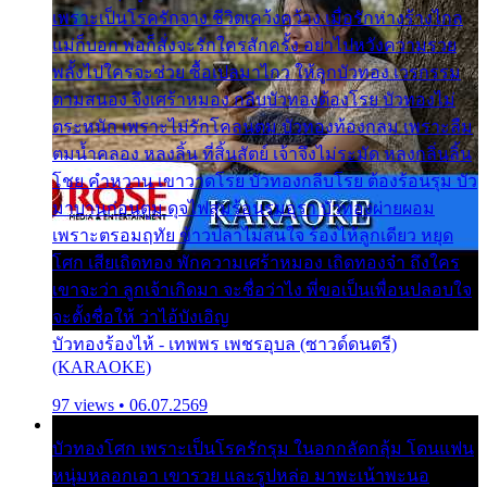
เพราะเป็นโรครักจาง ชีวิตเคว้งคว้าง เมื่อรักห่างร้างไกล
แม่ก็บอก พ่อก็สั่งจะรักใครสักครั้ง อย่าไปหวังความรวย
พลั้งไปใครจะช่วย ซื้อเปลมาไกว ให้ลูกบัวทอง เวรกรรม
ตามสนอง จึงเศร้าหมอง กลีบบัวทองต้องโรย บัวทองไม่
ตระหนัก เพราะไม่รักโคลนตม บัวทองท้องกลม เพราะลืม
ตมน้ำคลอง หลงลิ้น ที่สิ้นสัตย์ เจ้าจึงไม่ระมัด หลงกลิ่นลิ้น
โชย คำหวาน เขาวาดโรย บัวทองกลีบโรย ต้องร้อนรุม บัว
มาบานก่อนตูม ดุจไฟสุมร้อนรุมอุรา บัวทองผ่ายผอม
เพราะตรอมฤทัย ข้าวปลาไม่สนใจ ร้องไห้ลูกเดียว หยุด
โศก เสียเถิดทอง พักความเศร้าหมอง เถิดทองจ๋า ถึงใคร
เขาจะว่า ลูกเจ้าเกิดมา จะชื่อว่าไง พี่ขอเป็นเพื่อนปลอบใจ
จะตั้งชื่อให้ ว่าไอ้บังเอิญ
บัวทองร้องไห้ - เทพพร เพชรอุบล (ซาวด์ดนตรี)
(KARAOKE)
97 views • 06.07.2569
บัวทองโศก เพราะเป็นโรครักรุม ในอกกลัดกลุ้ม โดนแฟน
หนุ่มหลอกเอา เขารวย และรูปหล่อ มาพะเน้าพะนอ