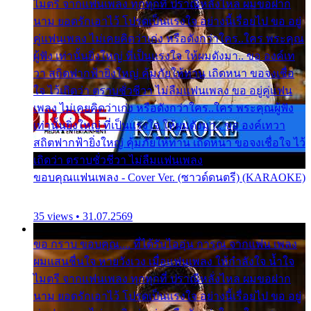
ไมตรี จากแฟนเพลง ทุกทุกที่ ปราณีหลั่งไหล ผมขอฝาก
นาม ยอดรักเอาไว้ โปรดเป็นแรงใจ อย่างนี้เรื่อยไป ขอ อยู่
คู่แฟนเพลง ไม่เคยคิดว่าเก่ง หรือดังกว่าใคร..ใคร พระคุณ
ผู้ฟัง เท่านั้นยิ่งใหญ่ ที่เป็นแรงใจ ให้ผมดังมา.. ขอ องค์เท
วา สถิตฟากฟ้ายิ่งใหญ่ คุ้มภัยให้ท่าน เถิดหนา ขอจงเชื่อ
ใจ ไว้เถิดว่า ตราบชั่วชีวา ไม่ลืมแฟนเพลง ขอ อยู่คู่แฟน
เพลง ไม่เคยคิดว่าเก่ง หรือดังกว่าใคร..ใคร พระคุณผู้ฟัง
เท่านั้นยิ่งใหญ่ ที่เป็นแรงใจ ให้ผมดังมา.. ขอ องค์เทวา
สถิตฟากฟ้ายิ่งใหญ่ คุ้มภัยให้ท่าน เถิดหนา ขอจงเชื่อใจ ไว้
เถิดว่า ตราบชั่วชีวา ไม่ลืมแฟนเพลง
ขอบคุณแฟนเพลง - Cover Ver. (ซาวด์ดนตรี) (KARAOKE)
35 views • 31.07.2569
ขอ กราบ ขอบคุณ.... ที่ได้รับไออุ่น การุณ จากแฟน เพลง
ผมแสนชื่นใจ หายวังเวง เมื่อแฟนเพลง ให้กำลังใจ น้ำใจ
ไมตรี จากแฟนเพลง ทุกทุกที่ ปราณีหลั่งไหล ผมขอฝาก
นาม ยอดรักเอาไว้ โปรดเป็นแรงใจ อย่างนี้เรื่อยไป ขอ อยู่