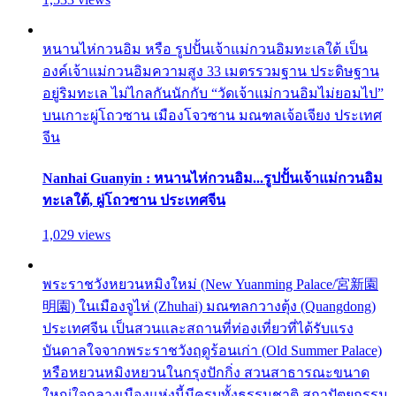
หนานไห่กวนอิม หรือ รูปปั้นเจ้าแม่กวนอิมทะเลใต้ เป็น
องค์เจ้าแม่กวนอิมความสูง 33 เมตรรวมฐาน ประดิษฐาน
อยู่ริมทะเล ไม่ไกลกันนักกับ “วัดเจ้าแม่กวนอิมไม่ยอมไป”
บนเกาะผู่โถวซาน เมืองโจวซาน มณฑลเจ้อเจียง ประเทศ
จีน
Nanhai Guanyin : หนานไห่กวนอิม...รูปปั้นเจ้าแม่กวนอิม
ทะเลใต้, ผู่โถวซาน ประเทศจีน
1,029 views
พระราชวังหยวนหมิงใหม่ (New Yuanming Palace/宮新園
明園) ในเมืองจูไห่ (Zhuhai) มณฑลกวางตุ้ง (Quangdong)
ประเทศจีน เป็นสวนและสถานที่ท่องเที่ยวที่ได้รับแรง
บันดาลใจจากพระราชวังฤดูร้อนเก่า (Old Summer Palace)
หรือหยวนหมิงหยวนในกรุงปักกิ่ง สวนสาธารณะขนาด
ใหญ่ใจกลางเมืองแห่งนี้มีครบทั้งธรรมชาติ สถาปัตยกรรม