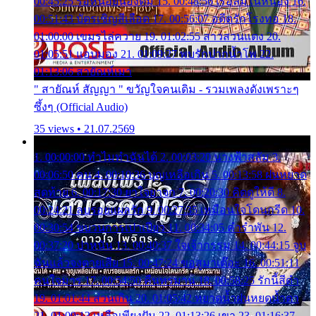
00:45:25 รอหน่อยน้องติ๋ม 15. 00:48:56 เรือล่มในหนอง 16.
00:51:43 บัตรเชิญสีเลือด 17. 00:56:07 อดีตรักโรงทอ 18.
01:00:00 เขมรไล่ควาย 19. 01:02:55 สาวสวนแตง 20.
01:05:51 แอบมอง 21. 01:09:27 พบรักปากน้ำโพ 22.
01:13:06 สายัณห์เมา
" สายัณห์ สัญญา " ขวัญใจคนเดิม - รวมเพลงดังเพราะๆ
ซึ้งๆ (Official Audio)
35 views • 21.07.2569
1. 00:00:00 ทำไมทำฉันได้ 2. 00:03:20 นางฟ้าสลัม 3.
00:06:50 คน 4. 00:10:36 บุญเหลือเกิน 5. 00:13:58 ฝนหยาด
สุดท้าย 6. 00:17:30 ยาใจยาจก 7. 00:20:30 คิดดูให้ดี 8.
00:24:21 ลบรอยแผลรัก 9. 00:27:35 เหมือนใจโดนกรีด 10.
00:30:54 ขบวนการเปาเปียว 11. 00:34:05 คำรำพัน 12.
00:37:20 ปาหนัน 13. 00:40:37 ใจเจ้ากรรม 14. 00:44:15 จูบ
ฉันแล้วจงตายเสีย 15. 00:47:24 ขอสูมาเต๊อะ 16. 00:51:11
คนใจมาร 17. 00:54:50 คืนทรมาน 18. 00:58:25 รักนี้สีดำ
19. 01:01:44 ส่วนเกิน 20. 01:05:42 หยาดน้ำฝนหยดน้ำตา
21. 01:09:13 เหลือเพียงฝัน 22. 01:13:26 เขา 23. 01:16:37