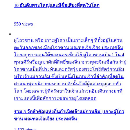
10 อันดับพระใหญ่และมีชื่อเสียงที่สุดในโลก
950 views
ผู่โถวซาน หรือ เกาะผู่โถว เป็นเกาะเล็กๆ ที่ตั้งอยู่ในส่วน
ตะวันออกของเมืองโจวซาน มณฑลเจ้อเจียง ประเทศจีน
โดยอยู่ทางตอนใต้ของนครเซี่ยงไฮ้ ผู่โถวซานเป็น 1 ใน 4
พุทธคีรีหรือภูเขาศักดิ์สิทธิ์ของจีน ชาวพุทธจีนเชื่อกันว่าผู่
โถวซานเป็นที่ประทับและตรัสรู้ของพระโพธิสัตว์กวนอิม
หรือเจ้าแม่กวนอิม ซึ่งเป็นหนึ่งในเทพเจ้าที่สำคัญที่สุดใน
ศาสนาพุทธนิกายมหายาน ดังนั้นจึงมีผู้แสวงบุญจากทั่ว
โลก โดยเฉพาะผู้ที่ศรัทธาในเจ้าแม่กวนอิมเดินทางมาที่
เกาะแห่งนี้เพื่อสักการะขอพรอยู่โดยตลอด
รวม 5 วัดสำคัญแห่งถิ่นกำเนิดเจ้าแม่กวนอิม | เกาะผู่โถว
ซาน มณฑลเจ้อเจียง ประเทศจีน
1,533 views