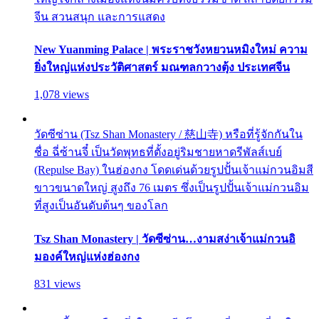
จีน สวนสนุก และการแสดง
New Yuanming Palace | พระราชวังหยวนหมิงใหม่ ความ
ยิ่งใหญ่แห่งประวัติศาสตร์ มณฑลกวางตุ้ง ประเทศจีน
1,078 views
วัดซีซ่าน (Tsz Shan Monastery / 慈山寺) หรือที่รู้จักกันใน
ชื่อ ฉี่ซ้านจี๋ เป็นวัดพุทธที่ตั้งอยู่ริมชายหาดรีพัลส์เบย์
(Repulse Bay) ในฮ่องกง โดดเด่นด้วยรูปปั้นเจ้าแม่กวนอิมสี
ขาวขนาดใหญ่ สูงถึง 76 เมตร ซึ่งเป็นรูปปั้นเจ้าแม่กวนอิม
ที่สูงเป็นอันดับต้นๆ ของโลก
Tsz Shan Monastery | วัดซีซ่าน…งามสง่าเจ้าแม่กวนอิ
มองค์ใหญ่แห่งฮ่องกง
831 views