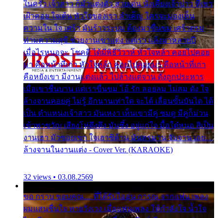
ในครัว เจ้าสาว ก็มัวแต่งตัว สวยเด่น นั่งเคียงเจ้าบ่าว ที่เขา
เฝ้าคอย ใจเต้น หัวใจของเรา ลำเค็ญ ใครจะมองเห็น
ความใน ใจ เศร้า มันร้าวระบม ต้องมาขื่นขม เศร้าตรม
ท่ามความสุขี ช่วยงานเขาแต่ง แต่เรา แล้งมาหลายปี
เมื่อไรหนอจะ โชคดี ได้มีพิธีวิวาห์ หัวใจหล้า คอยไปคอย
มา คือหน้าที่เก่า หัวใจหล้า คอยไปคอยมา คือหน้าที่เก่า
คือหยังเขา มีงานแต่งแล้ว ไปล้างแต่จาน ดั่งถูกประหาร
เมื่อเขาชื่นบาน แต่เราขื่นขม โอ้ รัก ลอยลม ไม่สม ดัง ใจ
ล้างจานคอยคู่ ไม่รู้ อีกนานเท่าใด จะได้ เลื่อนขั้นบันได ได้
เป็น ตำแหน่งเจ้าสาว มันเหงา เห็นเขามีคู่ ซมดู มีคู่ก็ม่วน
เข้าพาขวัญ เสียงโห่ตึงตึง มันซึ้ง อยู่แก่ใจ มื้อใด๋หนอ สิเป็น
งานเฮา มัวซอยเขา ใจเฮาซิด้าน มันทรมาน จับจาน เอย…
ล้างจานในงานแต่ง - Cover Ver. (KARAOKE)
32 views • 03.08.2569
ขอ กราบ ขอบคุณ.... ที่ได้รับไออุ่น การุณ จากแฟน เพลง
ผมแสนชื่นใจ หายวังเวง เมื่อแฟนเพลง ให้กำลังใจ น้ำใจ