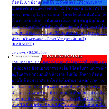
คือหยังเขา มีงานแต่งแล้ว ไปล้างแต่จาน ดั่งถูกประหาร
เมื่อเขาชื่นบาน แต่เราขื่นขม โอ้ รัก ลอยลม ไม่สม ดัง ใจ
ล้างจานคอยคู่ ไม่รู้ อีกนานเท่าใด จะได้ เลื่อนขั้นบันได ได้
เป็น ตำแหน่งเจ้าสาว มันเหงา เห็นเขามีคู่ ซมดู มีคู่ก็ม่วน
เข้าพาขวัญ เสียงโห่ตึงตึง มันซึ้ง อยู่แก่ใจ มื้อใด๋หนอ สิเป็น
งานเฮา มัวซอยเขา ใจเฮาซิด้าน มันทรมาน จับจาน เอย…
ล้างจานในงานแต่ง - Cover Ver. (ซาวด์ดนตรี)
(KARAOKE)
29 views • 03.08.2569
งานแต่ง เขาแซง แย่งเอาไปก่อน หัวใจอาวรณ์ มาซ่อน อยู่
ในห้องครัว ข้างนอกเจ้าสาว ส่งยิ้ม ให้คนไปทั่ว แต่เรา เฝ้า
อยู่ในครัว ทำตัวเป็นเด็ก ล้างจาน ในเมื่อ เจ้าสาว คือคน
บ้านใกล้ พึ่งพาอาศัย จำใจ ต้องไปช่วยงาน พอถึงเวลา เขา
พา กันเข้าพาขวัญ เพื่อนฝูง เฮฮาดังลั่น แต่เราล้างจาน
เดียวดาย เป็นคนพ่าย บ่มีความหมาย เคียงใจเจ้าบ่าว เป็น
คนพ่าย บ่มีความหมาย เคียงใจเจ้าบ่าว เพื่อนเจ้าสาว ยัง
เป็นบ่ได้ คือคนพ่าย ฮักคน ไม่มีใครสน เขาไม่เห็นคน ที่อยู่