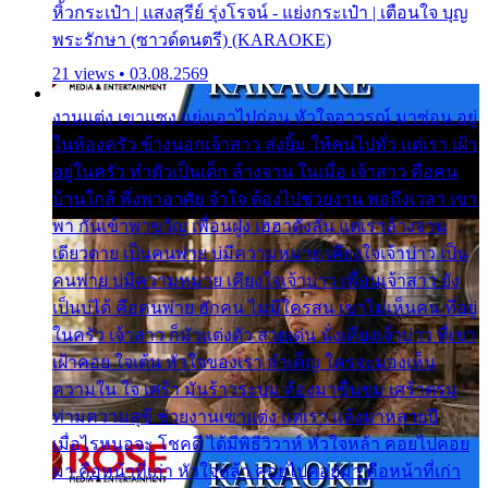
หิ้วกระเป๋า | แสงสุรีย์ รุ่งโรจน์ - แย่งกระเป๋า | เตือนใจ บุญ
พระรักษา (ซาวด์ดนตรี) (KARAOKE)
21 views • 03.08.2569
งานแต่ง เขาแซง แย่งเอาไปก่อน หัวใจอาวรณ์ มาซ่อน อยู่
ในห้องครัว ข้างนอกเจ้าสาว ส่งยิ้ม ให้คนไปทั่ว แต่เรา เฝ้า
อยู่ในครัว ทำตัวเป็นเด็ก ล้างจาน ในเมื่อ เจ้าสาว คือคน
บ้านใกล้ พึ่งพาอาศัย จำใจ ต้องไปช่วยงาน พอถึงเวลา เขา
พา กันเข้าพาขวัญ เพื่อนฝูง เฮฮาดังลั่น แต่เราล้างจาน
เดียวดาย เป็นคนพ่าย บ่มีความหมาย เคียงใจเจ้าบ่าว เป็น
คนพ่าย บ่มีความหมาย เคียงใจเจ้าบ่าว เพื่อนเจ้าสาว ยัง
เป็นบ่ได้ คือคนพ่าย ฮักคน ไม่มีใครสน เขาไม่เห็นคน ที่อยู่
ในครัว เจ้าสาว ก็มัวแต่งตัว สวยเด่น นั่งเคียงเจ้าบ่าว ที่เขา
เฝ้าคอย ใจเต้น หัวใจของเรา ลำเค็ญ ใครจะมองเห็น
ความใน ใจ เศร้า มันร้าวระบม ต้องมาขื่นขม เศร้าตรม
ท่ามความสุขี ช่วยงานเขาแต่ง แต่เรา แล้งมาหลายปี
เมื่อไรหนอจะ โชคดี ได้มีพิธีวิวาห์ หัวใจหล้า คอยไปคอย
มา คือหน้าที่เก่า หัวใจหล้า คอยไปคอยมา คือหน้าที่เก่า