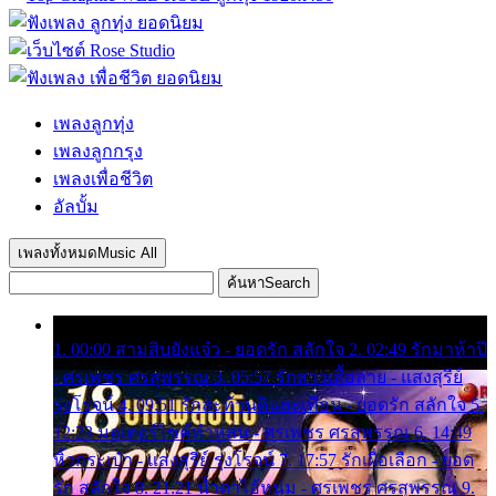
เพลงลูกทุ่ง
เพลงลูกกรุง
เพลงเพื่อชีวิต
อัลบั้ม
เพลงทั้งหมด
Music All
ค้นหา
Search
1. 00:00 สามสิบยังแจ๋ว - ยอดรัก สลักใจ 2. 02:49 รักมาห้าปี
- ศรเพชร ศรสุพรรณ 3. 05:57 รักสาวเสื้อลาย - แสงสุรีย์
รุ่งโรจน์ 4. 09:51 รักสะท้านดินสะเทือน - ยอดรัก สลักใจ 5.
12:23 มอเตอร์ไซค์ทำหล่น - ศรเพชร ศรสุพรรณ 6. 14:49
หิ้วกระเป๋า - แสงสุรีย์ รุ่งโรจน์ 7. 17:57 รักเผื่อเลือก - ยอด
รัก สลักใจ 8. 21:21 น้ำตาไอ้หนุ่ม - ศรเพชร ศรสุพรรณ 9.