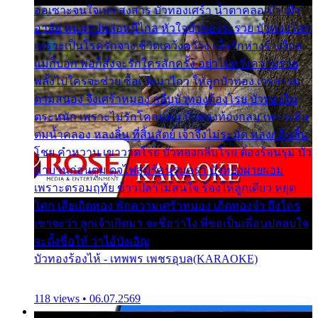
ออเซาะจนใจเบา สงสาร บัวทองเศร้า น้ำตาคลอเบ้า เฝ้า
อาลัย หนุ่มรูปหล่อหนีไกล หัวใจบัวทองระรวย บัวทองโศก
เพราะเป็นโรครักจาง ชีวิตเคว้งคว้าง เมื่อรักห่างร้างไกล
แม่ก็บอก พ่อก็สั่งจะรักใครสักครั้ง อย่าไปหวังความรวย
พลั้งไปใครจะช่วย ซื้อเปลมาไกว ให้ลูกบัวทอง เวรกรรม
ตามสนอง จึงเศร้าหมอง กลีบบัวทองต้องโรย บัวทองไม่
ตระหนัก เพราะไม่รักโคลนตม บัวทองท้องกลม เพราะลืม
ตมน้ำคลอง หลงลิ้น ที่สิ้นสัตย์ เจ้าจึงไม่ระมัด หลงกลิ่นลิ้น
โชย คำหวาน เขาวาดโรย บัวทองกลีบโรย ต้องร้อนรุม บัว
มาบานก่อนตูม ดุจไฟสุมร้อนรุมอุรา บัวทองผ่ายผอม
เพราะตรอมฤทัย ข้าวปลาไม่สนใจ ร้องไห้ลูกเดียว หยุด
โศก เสียเถิดทอง พักความเศร้าหมอง เถิดทองจ๋า ถึงใคร
เขาจะว่า ลูกเจ้าเกิดมา จะชื่อว่าไง พี่ขอเป็นเพื่อนปลอบใจ
จะตั้งชื่อให้ ว่าไอ้บังเอิญ
บัวทองร้องไห้ - เทพพร เพชรอุบล(KARAOKE)
118 views • 06.07.2569