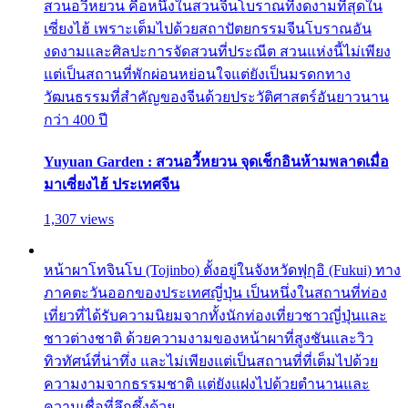
สวนอวี้หยวน คือหนึ่งในสวนจีนโบราณที่งดงามที่สุดใน
เซี่ยงไฮ้ เพราะเต็มไปด้วยสถาปัตยกรรมจีนโบราณอัน
งดงามและศิลปะการจัดสวนที่ประณีต สวนแห่งนี้ไม่เพียง
แต่เป็นสถานที่พักผ่อนหย่อนใจแต่ยังเป็นมรดกทาง
วัฒนธรรมที่สำคัญของจีนด้วยประวัติศาสตร์อันยาวนาน
กว่า 400 ปี
Yuyuan Garden : สวนอวี้หยวน จุดเช็กอินห้ามพลาดเมื่อ
มาเซี่ยงไฮ้ ประเทศจีน
1,307 views
หน้าผาโทจินโบ (Tojinbo) ตั้งอยู่ในจังหวัดฟุกุอิ (Fukui) ทาง
ภาคตะวันออกของประเทศญี่ปุ่น เป็นหนึ่งในสถานที่ท่อง
เที่ยวที่ได้รับความนิยมจากทั้งนักท่องเที่ยวชาวญี่ปุ่นและ
ชาวต่างชาติ ด้วยความงามของหน้าผาที่สูงชันและวิว
ทิวทัศน์ที่น่าทึ่ง และไม่เพียงแต่เป็นสถานที่ที่เต็มไปด้วย
ความงามจากธรรมชาติ แต่ยังแฝงไปด้วยตำนานและ
ความเชื่อที่ลึกซึ้งด้วย