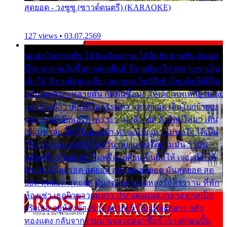
สุดยอด - วงซูซู (ซาวด์ดนตรี) (KARAOKE)
127 views • 03.07.2569
พ่อส่งเงินสามพัน ให้ฉันเรียนราม ได้อีกสักสามพัน ฉันคง
บ๊าย บาย จะไปซื้อกางเกงยีนส์ ลีวายส์มาใส่ เพราะเราเป็น
เด็กใต้ ลีวายส์อย่างเดียว อยากจะโชว์ถึงหิวโซ เด็กใต้ก็ไม่
หวั่น ตกตัวละหลายพัน กัดฟันซื้อมา ให้เด็กเทพเหลียวมอง
และต้องรู้ว่า เด็กใต้ไม่ธรรมดา แต่สุดยอด เดินโยกย้ายเย
ยวน กวนโอ๊ยพอได้ เพราะว่านุ่งลีวายส์ ตัวใหม่ใส่มา เดิน
เข้ามหาลัย จิ๊กโก๊มองหน้า ท่าจะมีปัญหา ไม่พอใจ ได้เป็น
เรื่องแน่นอน แต่ฉันไม่หวั่น เลยแหลงใต้ถามมัน ว่ามัน
พรั่นพรือ มันตอบว่าไม่พรื่อ เปลี่ยนเป็นยิ้มให้ เจอะเด็กใต้
ด้วยกัน ก็เลยรอด สุดยอด สุดยอด สุดยอด มันสุดยอด สุด
ยอด สุดยอด สุดยอด มันสุดยอด แอบหลงรักสาวราม ที่พัก
ห้องเช่า เธอผิวขาวผมยาว ปากแดงแหลงกลาง ถูกสเป็ก
จริงเธอ อยู่ห้องข้างข้าง อยากเข้าไปแหลงกลาง กลัว
ทองแดง กลับจากรามมาเจอ เธอมาซื้อข้าว แต่ก่อนนั้น