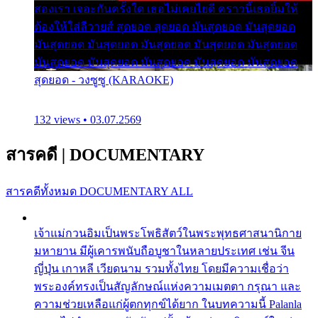
สองเรา เจอะกันครั้งใด เธอไม่เคยไยดี คราวนี้เธอยิ้มให้
ต้องให้ใส่ลีวายส์ สุดยอด สุดยอด มันสุดยอด มันสุดยอด
มันสุดยอด มันสุดยอด มันสุดยอด มันสุดยอด มันสุดยอด
มันสุดยอด มันสุดยอด มันสุดยอด มันสุดยอด มันสุดยอด
สุดยอด - วงซูซู (KARAOKE)
132 views • 03.07.2569
สารคดี
|
DOCUMENTARY
สารคดีทั้งหมด
DOCUMENTARY ALL
เจ้าแม่กวนอิมเป็นพระโพธิสัตว์ในพระพุทธศาสนานิกาย
มหายาน มีผู้เคารพนับถือบูชาในหลายประเทศ เช่น จีน
ญี่ปุ่น เกาหลี เวียดนาม รวมทั้งไทย โดยมีความเชื่อว่า
พระองค์ทรงเป็นสัญลักษณ์แห่งความเมตตา กรุณา และ
ความช่วยเหลือแก่ผู้ตกทุกข์ได้ยาก ในบทความนี้ Palanla