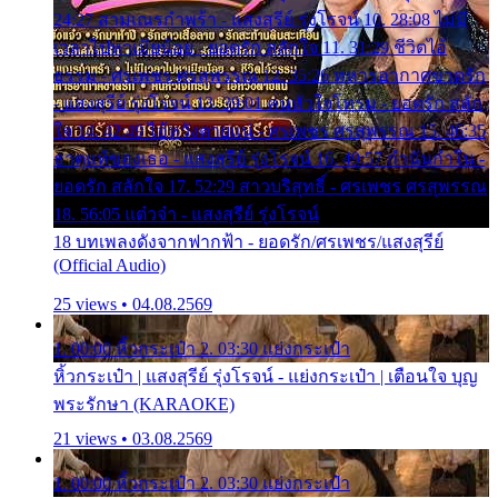
24:27 สามเณรกำพร้า - แสงสุรีย์ รุ่งโรจน์ 10. 28:08 ไม่มี
เวลาไปหาเมียน้อย - ยอดรัก สลักใจ 11. 31:29 ชีวิตไอ้
ธรรม - ศรเพชร ศรสุพรรณ 12. 35:26 ทหารอากาศขาดรัก
- แสงสุรีย์ รุ่งโรจน์ 13. 39:01 คนหัวใจโทรม - ยอดรัก สลัก
ใจ 14. 42:49 ไอ้หวังตายแน่ - ศรเพชร ศรสุพรรณ 15. 46:35
ธาตุแท้ของเธอ - แสงสุรีย์ รุ่งโรจน์ 16. 49:57 กำนันกำใน -
ยอดรัก สลักใจ 17. 52:29 สาวบริสุทธิ์ - ศรเพชร ศรสุพรรณ
18. 56:05 แต๋วจ๋า - แสงสุรีย์ รุ่งโรจน์
18 บทเพลงดังจากฟากฟ้า - ยอดรัก/ศรเพชร/แสงสุรีย์
(Official Audio)
25 views • 04.08.2569
1. 00:00 หิ้วกระเป๋า 2. 03:30 แย่งกระเป๋า
หิ้วกระเป๋า | แสงสุรีย์ รุ่งโรจน์ - แย่งกระเป๋า | เตือนใจ บุญ
พระรักษา (KARAOKE)
21 views • 03.08.2569
1. 00:00 หิ้วกระเป๋า 2. 03:30 แย่งกระเป๋า