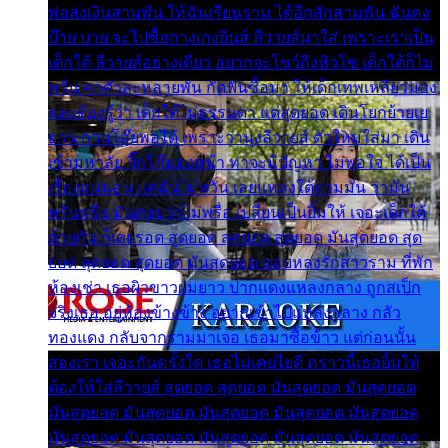
พ่อส่งเงินสามพัน ให้ฉันเรียนราม ได้อีกสักสามพัน ฉันคง
บ๊าย บาย จะไปซื้อกางเกงยีนส์ ลีวายส์มาใส่ เพราะเราเป็น
เด็กใต้ ลีวายส์อย่างเดียว อยากจะโชว์ถึงหิวโซ เด็กใต้ก็ไม่
หวั่น ตกตัวละหลายพัน กัดฟันซื้อมา ให้เด็กเทพเหลียวมอง
และต้องรู้ว่า เด็กใต้ไม่ธรรมดา แต่สุดยอด เดินโยกย้ายเย
ยวน กวนโอ๊ยพอได้ เพราะว่านุ่งลีวายส์ ตัวใหม่ใส่มา เดิน
เข้ามหาลัย จิ๊กโก๊มองหน้า ท่าจะมีปัญหา ไม่พอใจ ได้เป็น
เรื่องแน่นอน แต่ฉันไม่หวั่น เลยแหลงใต้ถามมัน ว่ามัน
พรั่นพรือ มันตอบว่าไม่พรื่อ เปลี่ยนเป็นยิ้มให้ เจอะเด็กใต้
ด้วยกัน ก็เลยรอด สุดยอด สุดยอด สุดยอด มันสุดยอด สุด
ยอด สุดยอด สุดยอด มันสุดยอด แอบหลงรักสาวราม ที่พัก
ห้องเช่า เธอผิวขาวผมยาว ปากแดงแหลงกลาง ถูกสเป็ก
จริงเธอ อยู่ห้องข้างข้าง อยากเข้าไปแหลงกลาง กลัว
ทองแดง กลับจากรามมาเจอ เธอมาซื้อข้าว แต่ก่อนนั้น
สองเรา เจอะกันครั้งใด เธอไม่เคยไยดี คราวนี้เธอยิ้มให้
ต้องให้ใส่ลีวายส์ สุดยอด สุดยอด มันสุดยอด มันสุดยอด
มันสุดยอด มันสุดยอด มันสุดยอด มันสุดยอด มันสุดยอด
มันสุดยอด มันสุดยอด มันสุดยอด มันสุดยอด มันสุดยอด