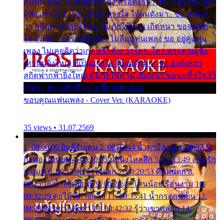
คู่แฟนเพลง ไม่เคยคิดว่าเก่ง หรือดังกว่าใคร..ใคร พระคุณ
ผู้ฟัง เท่านั้นยิ่งใหญ่ ที่เป็นแรงใจ ให้ผมดังมา.. ขอ องค์เท
วา สถิตฟากฟ้ายิ่งใหญ่ คุ้มภัยให้ท่าน เถิดหนา ขอจงเชื่อ
ใจ ไว้เถิดว่า ตราบชั่วชีวา ไม่ลืมแฟนเพลง ขอ อยู่คู่แฟน
เพลง ไม่เคยคิดว่าเก่ง หรือดังกว่าใคร..ใคร พระคุณผู้ฟัง
เท่านั้นยิ่งใหญ่ ที่เป็นแรงใจ ให้ผมดังมา.. ขอ องค์เทวา
สถิตฟากฟ้ายิ่งใหญ่ คุ้มภัยให้ท่าน เถิดหนา ขอจงเชื่อใจ ไว้
เถิดว่า ตราบชั่วชีวา ไม่ลืมแฟนเพลง
ขอบคุณแฟนเพลง - Cover Ver. (KARAOKE)
35 views • 31.07.2569
1. 00:00:00 ยินดีรับเดน 2. 00:03:44 น้ำตาอีสาน 3. 00:07:51
กิ่งทองใบหยก 4. 00:10:35 น้ำนิ่งไหลลึก 5. 00:13:49 ลานรัก
ลานเท 6. 00:17:06 จำใจจาก 7. 00:20:53 คืนฝนตก 8.
00:25:16 น้ำลงเดือนยี่ 9. 00:28:47 โสนน้อยเรือนงาม 10.
00:32:29 ตอไม้ที่ตายแล้ว 11. 00:35:41 น้ำกรดแช่เย็น 12.
00:39:08 อยากฟังซ้ำ 13. 00:42:32 รู้ว่าเขาหลอก 14.