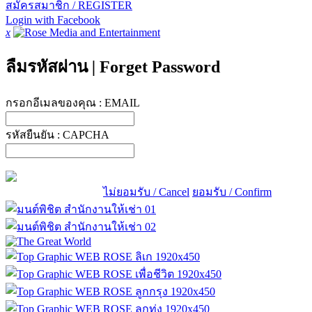
สมัครสมาชิก / REGISTER
Login with Facebook
x
ลืมรหัสผ่าน
|
Forget Password
กรอกอีเมลของคุณ :
EMAIL
รหัสยืนยัน :
CAPCHA
ไม่ยอมรับ / Cancel
ยอมรับ / Confirm