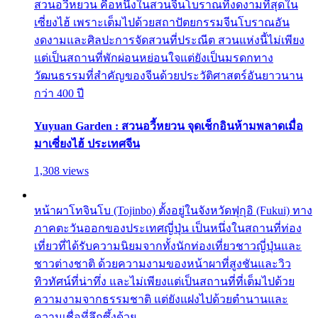
สวนอวี้หยวน คือหนึ่งในสวนจีนโบราณที่งดงามที่สุดใน
เซี่ยงไฮ้ เพราะเต็มไปด้วยสถาปัตยกรรมจีนโบราณอัน
งดงามและศิลปะการจัดสวนที่ประณีต สวนแห่งนี้ไม่เพียง
แต่เป็นสถานที่พักผ่อนหย่อนใจแต่ยังเป็นมรดกทาง
วัฒนธรรมที่สำคัญของจีนด้วยประวัติศาสตร์อันยาวนาน
กว่า 400 ปี
Yuyuan Garden : สวนอวี้หยวน จุดเช็กอินห้ามพลาดเมื่อ
มาเซี่ยงไฮ้ ประเทศจีน
1,308 views
หน้าผาโทจินโบ (Tojinbo) ตั้งอยู่ในจังหวัดฟุกุอิ (Fukui) ทาง
ภาคตะวันออกของประเทศญี่ปุ่น เป็นหนึ่งในสถานที่ท่อง
เที่ยวที่ได้รับความนิยมจากทั้งนักท่องเที่ยวชาวญี่ปุ่นและ
ชาวต่างชาติ ด้วยความงามของหน้าผาที่สูงชันและวิว
ทิวทัศน์ที่น่าทึ่ง และไม่เพียงแต่เป็นสถานที่ที่เต็มไปด้วย
ความงามจากธรรมชาติ แต่ยังแฝงไปด้วยตำนานและ
ความเชื่อที่ลึกซึ้งด้วย