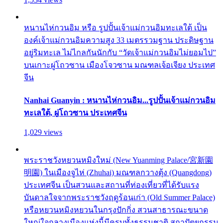
หนานไห่กวนอิม หรือ รูปปั้นเจ้าแม่กวนอิมทะเลใต้ เป็น
องค์เจ้าแม่กวนอิมความสูง 33 เมตรรวมฐาน ประดิษฐาน
อยู่ริมทะเล ไม่ไกลกันนักกับ “วัดเจ้าแม่กวนอิมไม่ยอมไป”
บนเกาะผู่โถวซาน เมืองโจวซาน มณฑลเจ้อเจียง ประเทศ
จีน
Nanhai Guanyin : หนานไห่กวนอิม...รูปปั้นเจ้าแม่กวนอิม
ทะเลใต้, ผู่โถวซาน ประเทศจีน
1,029 views
พระราชวังหยวนหมิงใหม่ (New Yuanming Palace/宮新園
明園) ในเมืองจูไห่ (Zhuhai) มณฑลกวางตุ้ง (Quangdong)
ประเทศจีน เป็นสวนและสถานที่ท่องเที่ยวที่ได้รับแรง
บันดาลใจจากพระราชวังฤดูร้อนเก่า (Old Summer Palace)
หรือหยวนหมิงหยวนในกรุงปักกิ่ง สวนสาธารณะขนาด
ใหญ่ใจกลางเมืองแห่งนี้มีครบทั้งธรรมชาติ สถาปัตยกรรม