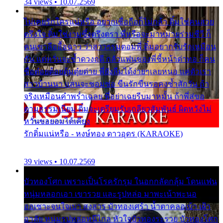
34 views • 10.07.2569
ไม่เคยรักใครแน่หรือ อยากเชื่อถือก็ไม่กล้า ติ๋มใช่คนสวย
ตรึงใจ ติ๋มใช่งามซึ้งตรึงตรา พี่หรือจะมาหมายร่วมชีวี ก็
คนเขาลืออื้อฉาว ว่าสาวๆรุมตอมพี่ ติ๋มอยากรับรักเหมือน
กัน แต่หวั่นจะช้ำดวงฤดี กลัวแฟนของพี่ชี้หน้าด่าทอ ก็คน
ชื่อต๋อยต้อยตุ้มตุ๋ยต่าย พี่ยังลืมได้ง่ายๆเลยหนอ แค่ตัวเรา
สาวบ้านนา แสนจะซอมซ่อ ขืนรักขืนรอคงช้ำสักวัน ถ้า
จริงเหมือนคำพร่ำเฉลย พี่อย่าเฉยรีบมาหมั้น ถ้าพี่สู่ขอ
ตามธรรมเนียม ติ๋มจะเตรียมรับเกลียวสัมพันธ์ ผิดหวังไม่
หวั่นขอยอมได้เคียง
รักติ๋มแน่หรือ - หงษ์ทอง ดาวอุดร (KARAOKE)
39 views • 10.07.2569
บัวทองโศก เพราะเป็นโรครักรุม ในอกกลัดกลุ้ม โดนแฟน
หนุ่มหลอกเอา เขารวย และรูปหล่อ มาพะเน้าพะนอ
ออเซาะจนใจเบา สงสาร บัวทองเศร้า น้ำตาคลอเบ้า เฝ้า
อาลัย หนุ่มรูปหล่อหนีไกล หัวใจบัวทองระรวย บัวทองโศก