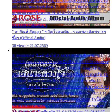
00:45:25 รอหน่อยน้องติ๋ม 15. 00:48:56 เรือล่มในหนอง 16.
00:51:43 บัตรเชิญสีเลือด 17. 00:56:07 อดีตรักโรงทอ 18.
01:00:00 เขมรไล่ควาย 19. 01:02:55 สาวสวนแตง 20.
01:05:51 แอบมอง 21. 01:09:27 พบรักปากน้ำโพ 22.
01:13:06 สายัณห์เมา
" สายัณห์ สัญญา " ขวัญใจคนเดิม - รวมเพลงดังเพราะๆ
ซึ้งๆ (Official Audio)
38 views • 21.07.2569
1. 00:00:00 ทำไมทำฉันได้ 2. 00:03:20 นางฟ้าสลัม 3.
00:06:50 คน 4. 00:10:36 บุญเหลือเกิน 5. 00:13:58 ฝนหยาด
สุดท้าย 6. 00:17:30 ยาใจยาจก 7. 00:20:30 คิดดูให้ดี 8.
00:24:21 ลบรอยแผลรัก 9. 00:27:35 เหมือนใจโดนกรีด 10.
00:30:54 ขบวนการเปาเปียว 11. 00:34:05 คำรำพัน 12.
00:37:20 ปาหนัน 13. 00:40:37 ใจเจ้ากรรม 14. 00:44:15 จูบ
ฉันแล้วจงตายเสีย 15. 00:47:24 ขอสูมาเต๊อะ 16. 00:51:11
คนใจมาร 17. 00:54:50 คืนทรมาน 18. 00:58:25 รักนี้สีดำ
19. 01:01:44 ส่วนเกิน 20. 01:05:42 หยาดน้ำฝนหยดน้ำตา
21. 01:09:13 เหลือเพียงฝัน 22. 01:13:26 เขา 23. 01:16:37