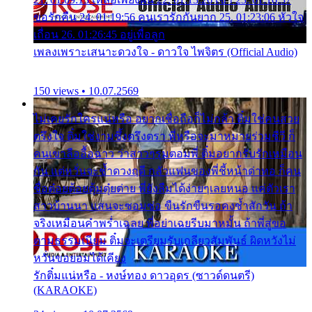
ขอรักคืน 24. 01:19:56 คนเรารักกันยาก 25. 01:23:06 หัวใจ
เถื่อน 26. 01:26:45 อยู่เพื่อลูก
เพลงเพราะเสนาะดวงใจ - ดาวใจ ไพจิตร (Official Audio)
150 views • 10.07.2569
ไม่เคยรักใครแน่หรือ อยากเชื่อถือก็ไม่กล้า ติ๋มใช่คนสวย
ตรึงใจ ติ๋มใช่งามซึ้งตรึงตรา พี่หรือจะมาหมายร่วมชีวี ก็
คนเขาลืออื้อฉาว ว่าสาวๆรุมตอมพี่ ติ๋มอยากรับรักเหมือน
กัน แต่หวั่นจะช้ำดวงฤดี กลัวแฟนของพี่ชี้หน้าด่าทอ ก็คน
ชื่อต๋อยต้อยตุ้มตุ๋ยต่าย พี่ยังลืมได้ง่ายๆเลยหนอ แค่ตัวเรา
สาวบ้านนา แสนจะซอมซ่อ ขืนรักขืนรอคงช้ำสักวัน ถ้า
จริงเหมือนคำพร่ำเฉลย พี่อย่าเฉยรีบมาหมั้น ถ้าพี่สู่ขอ
ตามธรรมเนียม ติ๋มจะเตรียมรับเกลียวสัมพันธ์ ผิดหวังไม่
หวั่นขอยอมได้เคียง
รักติ๋มแน่หรือ - หงษ์ทอง ดาวอุดร (ซาวด์ดนตรี)
(KARAOKE)