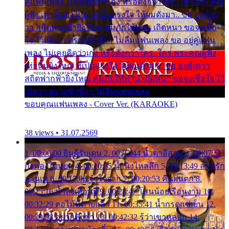
คู่แฟนเพลง ไม่เคยคิดว่าเก่ง หรือดังกว่าใคร..ใคร พระคุณ
ผู้ฟัง เท่านั้นยิ่งใหญ่ ที่เป็นแรงใจ ให้ผมดังมา.. ขอ องค์เท
วา สถิตฟากฟ้ายิ่งใหญ่ คุ้มภัยให้ท่าน เถิดหนา ขอจงเชื่อ
ใจ ไว้เถิดว่า ตราบชั่วชีวา ไม่ลืมแฟนเพลง ขอ อยู่คู่แฟน
เพลง ไม่เคยคิดว่าเก่ง หรือดังกว่าใคร..ใคร พระคุณผู้ฟัง
เท่านั้นยิ่งใหญ่ ที่เป็นแรงใจ ให้ผมดังมา.. ขอ องค์เทวา
สถิตฟากฟ้ายิ่งใหญ่ คุ้มภัยให้ท่าน เถิดหนา ขอจงเชื่อใจ ไว้
เถิดว่า ตราบชั่วชีวา ไม่ลืมแฟนเพลง
ขอบคุณแฟนเพลง - Cover Ver. (KARAOKE)
38 views • 31.07.2569
1. 00:00:00 ยินดีรับเดน 2. 00:03:44 น้ำตาอีสาน 3. 00:07:51
กิ่งทองใบหยก 4. 00:10:35 น้ำนิ่งไหลลึก 5. 00:13:49 ลานรัก
ลานเท 6. 00:17:06 จำใจจาก 7. 00:20:53 คืนฝนตก 8.
00:25:16 น้ำลงเดือนยี่ 9. 00:28:47 โสนน้อยเรือนงาม 10.
00:32:29 ตอไม้ที่ตายแล้ว 11. 00:35:41 น้ำกรดแช่เย็น 12.
00:39:08 อยากฟังซ้ำ 13. 00:42:32 รู้ว่าเขาหลอก 14.