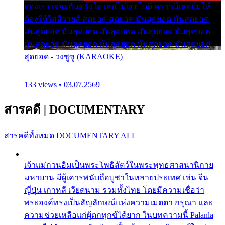
สองเรา เจอะกันครั้งใด เธอไม่เคยไยดี คราวนี้เธอยิ้มให้
ต้องให้ใส่ลีวายส์ สุดยอด สุดยอด มันสุดยอด มันสุดยอด
มันสุดยอด มันสุดยอด มันสุดยอด มันสุดยอด มันสุดยอด
มันสุดยอด มันสุดยอด มันสุดยอด มันสุดยอด มันสุดยอด
สุดยอด - วงซูซู (KARAOKE)
133 views • 03.07.2569
สารคดี
|
DOCUMENTARY
สารคดีทั้งหมด
DOCUMENTARY ALL
เจ้าแม่กวนอิมเป็นพระโพธิสัตว์ในพระพุทธศาสนานิกาย
มหายาน มีผู้เคารพนับถือบูชาในหลายประเทศ เช่น จีน
ญี่ปุ่น เกาหลี เวียดนาม รวมทั้งไทย โดยมีความเชื่อว่า
พระองค์ทรงเป็นสัญลักษณ์แห่งความเมตตา กรุณา และ
ความช่วยเหลือแก่ผู้ตกทุกข์ได้ยาก ในบทความนี้ Palanla