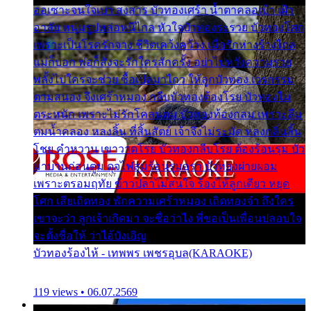
ออเซาะจนใจเบา สงสาร บัวทองเศร้า น้ำตาคลอเบ้า เฝ้า
อาลัย หนุ่มรูปหล่อหนีไกล หัวใจบัวทองระรวย บัวทองโศก
เพราะเป็นโรครักจาง ชีวิตเคว้งคว้าง เมื่อรักห่างร้างไกล
แม่ก็บอก พ่อก็สั่งจะรักใครสักครั้ง อย่าไปหวังความรวย
พลั้งไปใครจะช่วย ซื้อเปลมาไกว ให้ลูกบัวทอง เวรกรรม
ตามสนอง จึงเศร้าหมอง กลีบบัวทองต้องโรย บัวทองไม่
ตระหนัก เพราะไม่รักโคลนตม บัวทองท้องกลม เพราะลืม
ตมน้ำคลอง หลงลิ้น ที่สิ้นสัตย์ เจ้าจึงไม่ระมัด หลงกลิ่นลิ้น
โชย คำหวาน เขาวาดโรย บัวทองกลีบโรย ต้องร้อนรุม บัว
มาบานก่อนตูม ดุจไฟสุมร้อนรุมอุรา บัวทองผ่ายผอม
เพราะตรอมฤทัย ข้าวปลาไม่สนใจ ร้องไห้ลูกเดียว หยุด
โศก เสียเถิดทอง พักความเศร้าหมอง เถิดทองจ๋า ถึงใคร
เขาจะว่า ลูกเจ้าเกิดมา จะชื่อว่าไง พี่ขอเป็นเพื่อนปลอบใจ
จะตั้งชื่อให้ ว่าไอ้บังเอิญ
บัวทองร้องไห้ - เทพพร เพชรอุบล(KARAOKE)
119 views • 06.07.2569