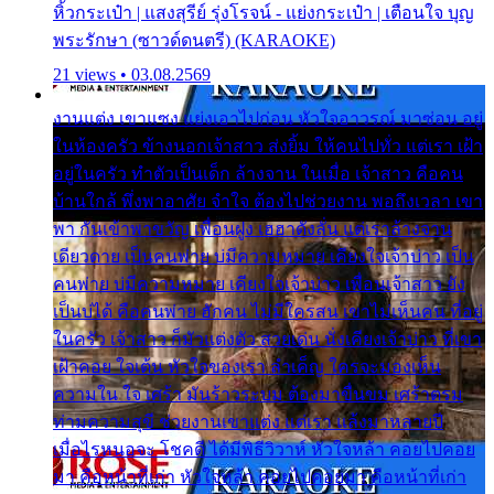
หิ้วกระเป๋า | แสงสุรีย์ รุ่งโรจน์ - แย่งกระเป๋า | เตือนใจ บุญ
พระรักษา (ซาวด์ดนตรี) (KARAOKE)
21 views • 03.08.2569
งานแต่ง เขาแซง แย่งเอาไปก่อน หัวใจอาวรณ์ มาซ่อน อยู่
ในห้องครัว ข้างนอกเจ้าสาว ส่งยิ้ม ให้คนไปทั่ว แต่เรา เฝ้า
อยู่ในครัว ทำตัวเป็นเด็ก ล้างจาน ในเมื่อ เจ้าสาว คือคน
บ้านใกล้ พึ่งพาอาศัย จำใจ ต้องไปช่วยงาน พอถึงเวลา เขา
พา กันเข้าพาขวัญ เพื่อนฝูง เฮฮาดังลั่น แต่เราล้างจาน
เดียวดาย เป็นคนพ่าย บ่มีความหมาย เคียงใจเจ้าบ่าว เป็น
คนพ่าย บ่มีความหมาย เคียงใจเจ้าบ่าว เพื่อนเจ้าสาว ยัง
เป็นบ่ได้ คือคนพ่าย ฮักคน ไม่มีใครสน เขาไม่เห็นคน ที่อยู่
ในครัว เจ้าสาว ก็มัวแต่งตัว สวยเด่น นั่งเคียงเจ้าบ่าว ที่เขา
เฝ้าคอย ใจเต้น หัวใจของเรา ลำเค็ญ ใครจะมองเห็น
ความใน ใจ เศร้า มันร้าวระบม ต้องมาขื่นขม เศร้าตรม
ท่ามความสุขี ช่วยงานเขาแต่ง แต่เรา แล้งมาหลายปี
เมื่อไรหนอจะ โชคดี ได้มีพิธีวิวาห์ หัวใจหล้า คอยไปคอย
มา คือหน้าที่เก่า หัวใจหล้า คอยไปคอยมา คือหน้าที่เก่า