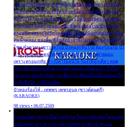
เพราะเป็นโรครักจาง ชีวิตเคว้งคว้าง เมื่อรักห่างร้างไกล
แม่ก็บอก พ่อก็สั่งจะรักใครสักครั้ง อย่าไปหวังความรวย
พลั้งไปใครจะช่วย ซื้อเปลมาไกว ให้ลูกบัวทอง เวรกรรม
ตามสนอง จึงเศร้าหมอง กลีบบัวทองต้องโรย บัวทองไม่
ตระหนัก เพราะไม่รักโคลนตม บัวทองท้องกลม เพราะลืม
ตมน้ำคลอง หลงลิ้น ที่สิ้นสัตย์ เจ้าจึงไม่ระมัด หลงกลิ่นลิ้น
โชย คำหวาน เขาวาดโรย บัวทองกลีบโรย ต้องร้อนรุม บัว
มาบานก่อนตูม ดุจไฟสุมร้อนรุมอุรา บัวทองผ่ายผอม
เพราะตรอมฤทัย ข้าวปลาไม่สนใจ ร้องไห้ลูกเดียว หยุด
โศก เสียเถิดทอง พักความเศร้าหมอง เถิดทองจ๋า ถึงใคร
เขาจะว่า ลูกเจ้าเกิดมา จะชื่อว่าไง พี่ขอเป็นเพื่อนปลอบใจ
จะตั้งชื่อให้ ว่าไอ้บังเอิญ
บัวทองร้องไห้ - เทพพร เพชรอุบล (ซาวด์ดนตรี)
(KARAOKE)
98 views • 06.07.2569
บัวทองโศก เพราะเป็นโรครักรุม ในอกกลัดกลุ้ม โดนแฟน
หนุ่มหลอกเอา เขารวย และรูปหล่อ มาพะเน้าพะนอ