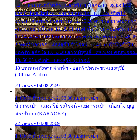
24:27 สามเณรกำพร้า - แสงสุรีย์ รุ่งโรจน์ 10. 28:08 ไม่มี
เวลาไปหาเมียน้อย - ยอดรัก สลักใจ 11. 31:29 ชีวิตไอ้
ธรรม - ศรเพชร ศรสุพรรณ 12. 35:26 ทหารอากาศขาดรัก
- แสงสุรีย์ รุ่งโรจน์ 13. 39:01 คนหัวใจโทรม - ยอดรัก สลัก
ใจ 14. 42:49 ไอ้หวังตายแน่ - ศรเพชร ศรสุพรรณ 15. 46:35
ธาตุแท้ของเธอ - แสงสุรีย์ รุ่งโรจน์ 16. 49:57 กำนันกำใน -
ยอดรัก สลักใจ 17. 52:29 สาวบริสุทธิ์ - ศรเพชร ศรสุพรรณ
18. 56:05 แต๋วจ๋า - แสงสุรีย์ รุ่งโรจน์
18 บทเพลงดังจากฟากฟ้า - ยอดรัก/ศรเพชร/แสงสุรีย์
(Official Audio)
29 views • 04.08.2569
1. 00:00 หิ้วกระเป๋า 2. 03:30 แย่งกระเป๋า
หิ้วกระเป๋า | แสงสุรีย์ รุ่งโรจน์ - แย่งกระเป๋า | เตือนใจ บุญ
พระรักษา (KARAOKE)
22 views • 03.08.2569
1. 00:00 หิ้วกระเป๋า 2. 03:30 แย่งกระเป๋า