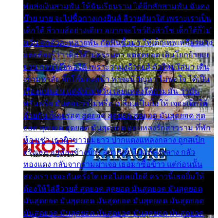
พ่อส่งเงินสามพัน ให้ฉันเรียนราม ได้อีกสักสามพัน ฉันคง
บ๊าย บาย จะไปซื้อกางเกงยีนส์ ลีวายส์มาใส่ เพราะเราเป็น
เด็กใต้ ลีวายส์อย่างเดียว อยากจะโชว์ถึงหิวโซ เด็กใต้ก็ไม่
หวั่น ตกตัวละหลายพัน กัดฟันซื้อมา ให้เด็กเทพเหลียวมอง
และต้องรู้ว่า เด็กใต้ไม่ธรรมดา แต่สุดยอด เดินโยกย้ายเย
ยวน กวนโอ๊ยพอได้ เพราะว่านุ่งลีวายส์ ตัวใหม่ใส่มา เดิน
เข้ามหาลัย จิ๊กโก๊มองหน้า ท่าจะมีปัญหา ไม่พอใจ ได้เป็น
เรื่องแน่นอน แต่ฉันไม่หวั่น เลยแหลงใต้ถามมัน ว่ามัน
พรั่นพรือ มันตอบว่าไม่พรื่อ เปลี่ยนเป็นยิ้มให้ เจอะเด็กใต้
ด้วยกัน ก็เลยรอด สุดยอด สุดยอด สุดยอด มันสุดยอด สุด
ยอด สุดยอด สุดยอด มันสุดยอด แอบหลงรักสาวราม ที่พัก
ห้องเช่า เธอผิวขาวผมยาว ปากแดงแหลงกลาง ถูกสเป็ก
จริงเธอ อยู่ห้องข้างข้าง อยากเข้าไปแหลงกลาง กลัว
ทองแดง กลับจากรามมาเจอ เธอมาซื้อข้าว แต่ก่อนนั้น
สองเรา เจอะกันครั้งใด เธอไม่เคยไยดี คราวนี้เธอยิ้มให้
ต้องให้ใส่ลีวายส์ สุดยอด สุดยอด มันสุดยอด มันสุดยอด
มันสุดยอด มันสุดยอด มันสุดยอด มันสุดยอด มันสุดยอด
มันสุดยอด มันสุดยอด มันสุดยอด มันสุดยอด มันสุดยอด