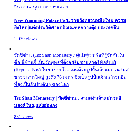
จีน สวนสนุก และการแสดง
New Yuanming Palace | พระราชวังหยวนหมิงใหม่ ความ
ยิ่งใหญ่แห่งประวัติศาสตร์ มณฑลกวางตุ้ง ประเทศจีน
1,079 views
วัดซีซ่าน (Tsz Shan Monastery / 慈山寺) หรือที่รู้จักกันใน
ชื่อ ฉี่ซ้านจี๋ เป็นวัดพุทธที่ตั้งอยู่ริมชายหาดรีพัลส์เบย์
(Repulse Bay) ในฮ่องกง โดดเด่นด้วยรูปปั้นเจ้าแม่กวนอิมสี
ขาวขนาดใหญ่ สูงถึง 76 เมตร ซึ่งเป็นรูปปั้นเจ้าแม่กวนอิม
ที่สูงเป็นอันดับต้นๆ ของโลก
Tsz Shan Monastery | วัดซีซ่าน…งามสง่าเจ้าแม่กวนอิ
มองค์ใหญ่แห่งฮ่องกง
831 views