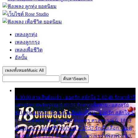
เพลงลูกทุ่ง
เพลงลูกกรุง
เพลงเพื่อชีวิต
อัลบั้ม
เพลงทั้งหมด
Music All
ค้นหา
Search
1. 00:00 สามสิบยังแจ๋ว - ยอดรัก สลักใจ 2. 02:49 รักมาห้าปี
- ศรเพชร ศรสุพรรณ 3. 05:57 รักสาวเสื้อลาย - แสงสุรีย์
รุ่งโรจน์ 4. 09:51 รักสะท้านดินสะเทือน - ยอดรัก สลักใจ 5.
12:23 มอเตอร์ไซค์ทำหล่น - ศรเพชร ศรสุพรรณ 6. 14:49
หิ้วกระเป๋า - แสงสุรีย์ รุ่งโรจน์ 7. 17:57 รักเผื่อเลือก - ยอด
รัก สลักใจ 8. 21:21 น้ำตาไอ้หนุ่ม - ศรเพชร ศรสุพรรณ 9.