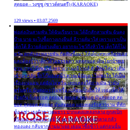
สุดยอด - วงซูซู (ซาวด์ดนตรี) (KARAOKE)
129 views • 03.07.2569
พ่อส่งเงินสามพัน ให้ฉันเรียนราม ได้อีกสักสามพัน ฉันคง
บ๊าย บาย จะไปซื้อกางเกงยีนส์ ลีวายส์มาใส่ เพราะเราเป็น
เด็กใต้ ลีวายส์อย่างเดียว อยากจะโชว์ถึงหิวโซ เด็กใต้ก็ไม่
หวั่น ตกตัวละหลายพัน กัดฟันซื้อมา ให้เด็กเทพเหลียวมอง
และต้องรู้ว่า เด็กใต้ไม่ธรรมดา แต่สุดยอด เดินโยกย้ายเย
ยวน กวนโอ๊ยพอได้ เพราะว่านุ่งลีวายส์ ตัวใหม่ใส่มา เดิน
เข้ามหาลัย จิ๊กโก๊มองหน้า ท่าจะมีปัญหา ไม่พอใจ ได้เป็น
เรื่องแน่นอน แต่ฉันไม่หวั่น เลยแหลงใต้ถามมัน ว่ามัน
พรั่นพรือ มันตอบว่าไม่พรื่อ เปลี่ยนเป็นยิ้มให้ เจอะเด็กใต้
ด้วยกัน ก็เลยรอด สุดยอด สุดยอด สุดยอด มันสุดยอด สุด
ยอด สุดยอด สุดยอด มันสุดยอด แอบหลงรักสาวราม ที่พัก
ห้องเช่า เธอผิวขาวผมยาว ปากแดงแหลงกลาง ถูกสเป็ก
จริงเธอ อยู่ห้องข้างข้าง อยากเข้าไปแหลงกลาง กลัว
ทองแดง กลับจากรามมาเจอ เธอมาซื้อข้าว แต่ก่อนนั้น