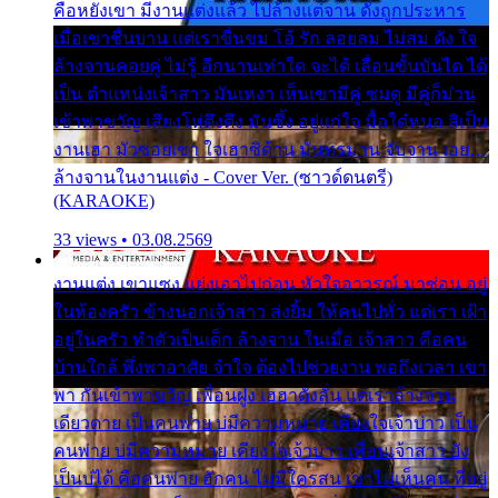
คือหยังเขา มีงานแต่งแล้ว ไปล้างแต่จาน ดั่งถูกประหาร
เมื่อเขาชื่นบาน แต่เราขื่นขม โอ้ รัก ลอยลม ไม่สม ดัง ใจ
ล้างจานคอยคู่ ไม่รู้ อีกนานเท่าใด จะได้ เลื่อนขั้นบันได ได้
เป็น ตำแหน่งเจ้าสาว มันเหงา เห็นเขามีคู่ ซมดู มีคู่ก็ม่วน
เข้าพาขวัญ เสียงโห่ตึงตึง มันซึ้ง อยู่แก่ใจ มื้อใด๋หนอ สิเป็น
งานเฮา มัวซอยเขา ใจเฮาซิด้าน มันทรมาน จับจาน เอย…
ล้างจานในงานแต่ง - Cover Ver. (ซาวด์ดนตรี)
(KARAOKE)
33 views • 03.08.2569
งานแต่ง เขาแซง แย่งเอาไปก่อน หัวใจอาวรณ์ มาซ่อน อยู่
ในห้องครัว ข้างนอกเจ้าสาว ส่งยิ้ม ให้คนไปทั่ว แต่เรา เฝ้า
อยู่ในครัว ทำตัวเป็นเด็ก ล้างจาน ในเมื่อ เจ้าสาว คือคน
บ้านใกล้ พึ่งพาอาศัย จำใจ ต้องไปช่วยงาน พอถึงเวลา เขา
พา กันเข้าพาขวัญ เพื่อนฝูง เฮฮาดังลั่น แต่เราล้างจาน
เดียวดาย เป็นคนพ่าย บ่มีความหมาย เคียงใจเจ้าบ่าว เป็น
คนพ่าย บ่มีความหมาย เคียงใจเจ้าบ่าว เพื่อนเจ้าสาว ยัง
เป็นบ่ได้ คือคนพ่าย ฮักคน ไม่มีใครสน เขาไม่เห็นคน ที่อยู่