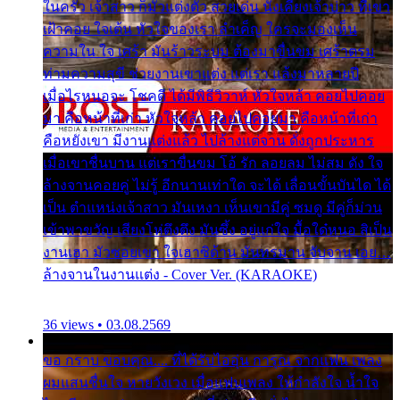
ในครัว เจ้าสาว ก็มัวแต่งตัว สวยเด่น นั่งเคียงเจ้าบ่าว ที่เขา
เฝ้าคอย ใจเต้น หัวใจของเรา ลำเค็ญ ใครจะมองเห็น
ความใน ใจ เศร้า มันร้าวระบม ต้องมาขื่นขม เศร้าตรม
ท่ามความสุขี ช่วยงานเขาแต่ง แต่เรา แล้งมาหลายปี
เมื่อไรหนอจะ โชคดี ได้มีพิธีวิวาห์ หัวใจหล้า คอยไปคอย
มา คือหน้าที่เก่า หัวใจหล้า คอยไปคอยมา คือหน้าที่เก่า
คือหยังเขา มีงานแต่งแล้ว ไปล้างแต่จาน ดั่งถูกประหาร
เมื่อเขาชื่นบาน แต่เราขื่นขม โอ้ รัก ลอยลม ไม่สม ดัง ใจ
ล้างจานคอยคู่ ไม่รู้ อีกนานเท่าใด จะได้ เลื่อนขั้นบันได ได้
เป็น ตำแหน่งเจ้าสาว มันเหงา เห็นเขามีคู่ ซมดู มีคู่ก็ม่วน
เข้าพาขวัญ เสียงโห่ตึงตึง มันซึ้ง อยู่แก่ใจ มื้อใด๋หนอ สิเป็น
งานเฮา มัวซอยเขา ใจเฮาซิด้าน มันทรมาน จับจาน เอย…
ล้างจานในงานแต่ง - Cover Ver. (KARAOKE)
36 views • 03.08.2569
ขอ กราบ ขอบคุณ.... ที่ได้รับไออุ่น การุณ จากแฟน เพลง
ผมแสนชื่นใจ หายวังเวง เมื่อแฟนเพลง ให้กำลังใจ น้ำใจ