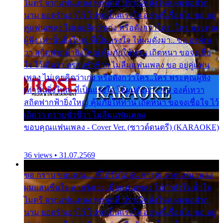
ไมตรี จากแฟนเพลง ทุกทุกที่ ปราณีหลั่งไหล ผมขอฝาก
นาม ยอดรักเอาไว้ โปรดเป็นแรงใจ อย่างนี้เรื่อยไป ขอ อยู่
คู่แฟนเพลง ไม่เคยคิดว่าเก่ง หรือดังกว่าใคร..ใคร พระคุณ
ผู้ฟัง เท่านั้นยิ่งใหญ่ ที่เป็นแรงใจ ให้ผมดังมา.. ขอ องค์เท
วา สถิตฟากฟ้ายิ่งใหญ่ คุ้มภัยให้ท่าน เถิดหนา ขอจงเชื่อ
ใจ ไว้เถิดว่า ตราบชั่วชีวา ไม่ลืมแฟนเพลง ขอ อยู่คู่แฟน
เพลง ไม่เคยคิดว่าเก่ง หรือดังกว่าใคร..ใคร พระคุณผู้ฟัง
เท่านั้นยิ่งใหญ่ ที่เป็นแรงใจ ให้ผมดังมา.. ขอ องค์เทวา
สถิตฟากฟ้ายิ่งใหญ่ คุ้มภัยให้ท่าน เถิดหนา ขอจงเชื่อใจ ไว้
เถิดว่า ตราบชั่วชีวา ไม่ลืมแฟนเพลง
ขอบคุณแฟนเพลง - Cover Ver. (ซาวด์ดนตรี) (KARAOKE)
36 views • 31.07.2569
ขอ กราบ ขอบคุณ.... ที่ได้รับไออุ่น การุณ จากแฟน เพลง
ผมแสนชื่นใจ หายวังเวง เมื่อแฟนเพลง ให้กำลังใจ น้ำใจ
ไมตรี จากแฟนเพลง ทุกทุกที่ ปราณีหลั่งไหล ผมขอฝาก
นาม ยอดรักเอาไว้ โปรดเป็นแรงใจ อย่างนี้เรื่อยไป ขอ อยู่