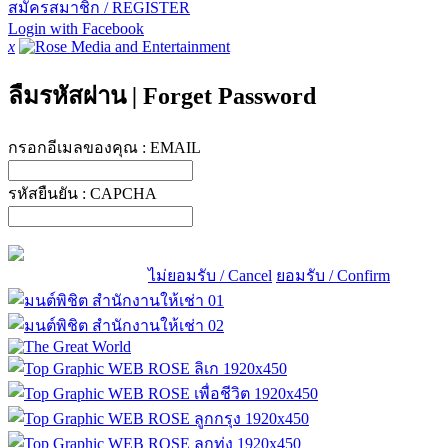
สมัครสมาชิก / REGISTER
Login with Facebook
x
ลืมรหัสผ่าน
|
Forget Password
กรอกอีเมลของคุณ :
EMAIL
รหัสยืนยัน :
CAPCHA
ไม่ยอมรับ / Cancel
ยอมรับ / Confirm