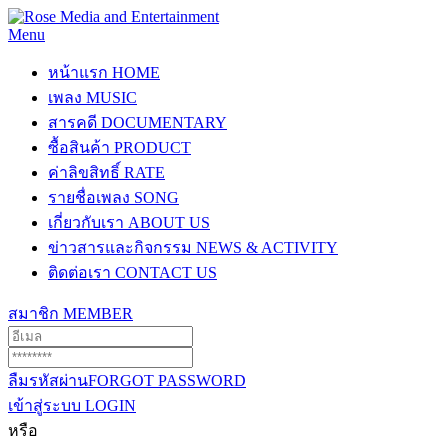
Menu
หน้าแรก
HOME
เพลง
MUSIC
สารคดี
DOCUMENTARY
ซื้อสินค้า
PRODUCT
ค่าลิขสิทธิ์
RATE
รายชื่อเพลง
SONG
เกี่ยวกับเรา
ABOUT US
ข่าวสารและกิจกรรม
NEWS & ACTIVITY
ติดต่อเรา
CONTACT US
สมาชิก
MEMBER
ลืมรหัสผ่าน
FORGOT PASSWORD
เข้าสู่ระบบ
LOGIN
หรือ