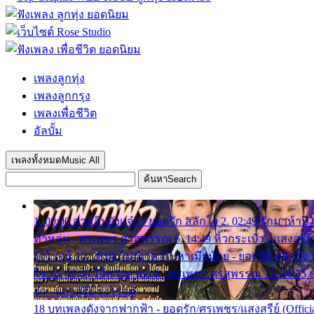
เพลงลูกทุ่ง
เพลงลูกกรุง
เพลงเพื่อชีวิต
อัลบั้ม
เพลงทั้งหมด
Music All
ค้นหา
Search
1. 00:00 สามสิบยังแจ๋ว - ยอดรัก สลักใจ 2. 02:49 รักมาห้าปี
ทำหล่น - ศรเพชร ศรสุพรรณ 6. 14:49 หิ้วกระเป๋า - แสงสุรีย์ 
รุ่งโรจน์ 10. 28:08 ไม่มีเวลาไปหาเมียน้อย - ยอดรัก สลักใ
ใจ 14. 42:49 ไอ้หวังตายแน่ - ศรเพชร ศรสุพรรณ 15. 46:35 ธา
จ๋า - แสงสุรีย์ รุ่งโรจน์
18 บทเพลงดังจากฟากฟ้า - ยอดรัก/ศรเพชร/แสงสุรีย์ (Officia