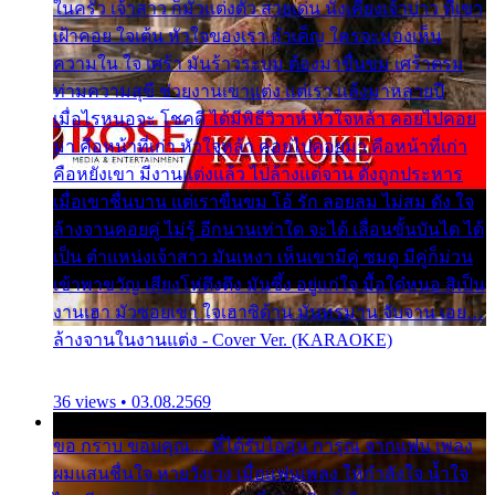
ในครัว เจ้าสาว ก็มัวแต่งตัว สวยเด่น นั่งเคียงเจ้าบ่าว ที่เขา
เฝ้าคอย ใจเต้น หัวใจของเรา ลำเค็ญ ใครจะมองเห็น
ความใน ใจ เศร้า มันร้าวระบม ต้องมาขื่นขม เศร้าตรม
ท่ามความสุขี ช่วยงานเขาแต่ง แต่เรา แล้งมาหลายปี
เมื่อไรหนอจะ โชคดี ได้มีพิธีวิวาห์ หัวใจหล้า คอยไปคอย
มา คือหน้าที่เก่า หัวใจหล้า คอยไปคอยมา คือหน้าที่เก่า
คือหยังเขา มีงานแต่งแล้ว ไปล้างแต่จาน ดั่งถูกประหาร
เมื่อเขาชื่นบาน แต่เราขื่นขม โอ้ รัก ลอยลม ไม่สม ดัง ใจ
ล้างจานคอยคู่ ไม่รู้ อีกนานเท่าใด จะได้ เลื่อนขั้นบันได ได้
เป็น ตำแหน่งเจ้าสาว มันเหงา เห็นเขามีคู่ ซมดู มีคู่ก็ม่วน
เข้าพาขวัญ เสียงโห่ตึงตึง มันซึ้ง อยู่แก่ใจ มื้อใด๋หนอ สิเป็น
งานเฮา มัวซอยเขา ใจเฮาซิด้าน มันทรมาน จับจาน เอย…
ล้างจานในงานแต่ง - Cover Ver. (KARAOKE)
36 views • 03.08.2569
ขอ กราบ ขอบคุณ.... ที่ได้รับไออุ่น การุณ จากแฟน เพลง
ผมแสนชื่นใจ หายวังเวง เมื่อแฟนเพลง ให้กำลังใจ น้ำใจ