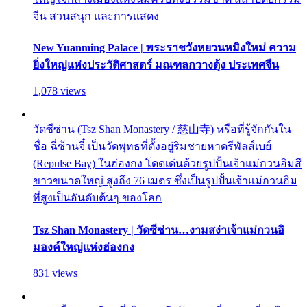
จีน สวนสนุก และการแสดง
New Yuanming Palace | พระราชวังหยวนหมิงใหม่ ความ
ยิ่งใหญ่แห่งประวัติศาสตร์ มณฑลกวางตุ้ง ประเทศจีน
1,078 views
วัดซีซ่าน (Tsz Shan Monastery / 慈山寺) หรือที่รู้จักกันใน
ชื่อ ฉี่ซ้านจี๋ เป็นวัดพุทธที่ตั้งอยู่ริมชายหาดรีพัลส์เบย์
(Repulse Bay) ในฮ่องกง โดดเด่นด้วยรูปปั้นเจ้าแม่กวนอิมสี
ขาวขนาดใหญ่ สูงถึง 76 เมตร ซึ่งเป็นรูปปั้นเจ้าแม่กวนอิม
ที่สูงเป็นอันดับต้นๆ ของโลก
Tsz Shan Monastery | วัดซีซ่าน…งามสง่าเจ้าแม่กวนอิ
มองค์ใหญ่แห่งฮ่องกง
831 views