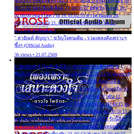
00:45:25 รอหน่อยน้องติ๋ม 15. 00:48:56 เรือล่มในหนอง 16.
00:51:43 บัตรเชิญสีเลือด 17. 00:56:07 อดีตรักโรงทอ 18.
01:00:00 เขมรไล่ควาย 19. 01:02:55 สาวสวนแตง 20.
01:05:51 แอบมอง 21. 01:09:27 พบรักปากน้ำโพ 22.
01:13:06 สายัณห์เมา
" สายัณห์ สัญญา " ขวัญใจคนเดิม - รวมเพลงดังเพราะๆ
ซึ้งๆ (Official Audio)
36 views • 21.07.2569
1. 00:00:00 ทำไมทำฉันได้ 2. 00:03:20 นางฟ้าสลัม 3.
00:06:50 คน 4. 00:10:36 บุญเหลือเกิน 5. 00:13:58 ฝนหยาด
สุดท้าย 6. 00:17:30 ยาใจยาจก 7. 00:20:30 คิดดูให้ดี 8.
00:24:21 ลบรอยแผลรัก 9. 00:27:35 เหมือนใจโดนกรีด 10.
00:30:54 ขบวนการเปาเปียว 11. 00:34:05 คำรำพัน 12.
00:37:20 ปาหนัน 13. 00:40:37 ใจเจ้ากรรม 14. 00:44:15 จูบ
ฉันแล้วจงตายเสีย 15. 00:47:24 ขอสูมาเต๊อะ 16. 00:51:11
คนใจมาร 17. 00:54:50 คืนทรมาน 18. 00:58:25 รักนี้สีดำ
19. 01:01:44 ส่วนเกิน 20. 01:05:42 หยาดน้ำฝนหยดน้ำตา
21. 01:09:13 เหลือเพียงฝัน 22. 01:13:26 เขา 23. 01:16:37