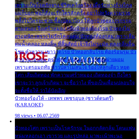
เพราะเป็นโรครักจาง ชีวิตเคว้งคว้าง เมื่อรักห่างร้างไกล
แม่ก็บอก พ่อก็สั่งจะรักใครสักครั้ง อย่าไปหวังความรวย
พลั้งไปใครจะช่วย ซื้อเปลมาไกว ให้ลูกบัวทอง เวรกรรม
ตามสนอง จึงเศร้าหมอง กลีบบัวทองต้องโรย บัวทองไม่
ตระหนัก เพราะไม่รักโคลนตม บัวทองท้องกลม เพราะลืม
ตมน้ำคลอง หลงลิ้น ที่สิ้นสัตย์ เจ้าจึงไม่ระมัด หลงกลิ่นลิ้น
โชย คำหวาน เขาวาดโรย บัวทองกลีบโรย ต้องร้อนรุม บัว
มาบานก่อนตูม ดุจไฟสุมร้อนรุมอุรา บัวทองผ่ายผอม
เพราะตรอมฤทัย ข้าวปลาไม่สนใจ ร้องไห้ลูกเดียว หยุด
โศก เสียเถิดทอง พักความเศร้าหมอง เถิดทองจ๋า ถึงใคร
เขาจะว่า ลูกเจ้าเกิดมา จะชื่อว่าไง พี่ขอเป็นเพื่อนปลอบใจ
จะตั้งชื่อให้ ว่าไอ้บังเอิญ
บัวทองร้องไห้ - เทพพร เพชรอุบล (ซาวด์ดนตรี)
(KARAOKE)
98 views • 06.07.2569
บัวทองโศก เพราะเป็นโรครักรุม ในอกกลัดกลุ้ม โดนแฟน
หนุ่มหลอกเอา เขารวย และรูปหล่อ มาพะเน้าพะนอ