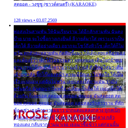
สุดยอด - วงซูซู (ซาวด์ดนตรี) (KARAOKE)
128 views • 03.07.2569
พ่อส่งเงินสามพัน ให้ฉันเรียนราม ได้อีกสักสามพัน ฉันคง
บ๊าย บาย จะไปซื้อกางเกงยีนส์ ลีวายส์มาใส่ เพราะเราเป็น
เด็กใต้ ลีวายส์อย่างเดียว อยากจะโชว์ถึงหิวโซ เด็กใต้ก็ไม่
หวั่น ตกตัวละหลายพัน กัดฟันซื้อมา ให้เด็กเทพเหลียวมอง
และต้องรู้ว่า เด็กใต้ไม่ธรรมดา แต่สุดยอด เดินโยกย้ายเย
ยวน กวนโอ๊ยพอได้ เพราะว่านุ่งลีวายส์ ตัวใหม่ใส่มา เดิน
เข้ามหาลัย จิ๊กโก๊มองหน้า ท่าจะมีปัญหา ไม่พอใจ ได้เป็น
เรื่องแน่นอน แต่ฉันไม่หวั่น เลยแหลงใต้ถามมัน ว่ามัน
พรั่นพรือ มันตอบว่าไม่พรื่อ เปลี่ยนเป็นยิ้มให้ เจอะเด็กใต้
ด้วยกัน ก็เลยรอด สุดยอด สุดยอด สุดยอด มันสุดยอด สุด
ยอด สุดยอด สุดยอด มันสุดยอด แอบหลงรักสาวราม ที่พัก
ห้องเช่า เธอผิวขาวผมยาว ปากแดงแหลงกลาง ถูกสเป็ก
จริงเธอ อยู่ห้องข้างข้าง อยากเข้าไปแหลงกลาง กลัว
ทองแดง กลับจากรามมาเจอ เธอมาซื้อข้าว แต่ก่อนนั้น