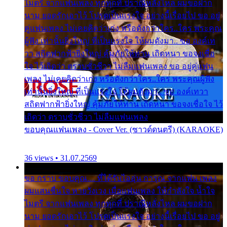
ไมตรี จากแฟนเพลง ทุกทุกที่ ปราณีหลั่งไหล ผมขอฝาก
นาม ยอดรักเอาไว้ โปรดเป็นแรงใจ อย่างนี้เรื่อยไป ขอ อยู่
คู่แฟนเพลง ไม่เคยคิดว่าเก่ง หรือดังกว่าใคร..ใคร พระคุณ
ผู้ฟัง เท่านั้นยิ่งใหญ่ ที่เป็นแรงใจ ให้ผมดังมา.. ขอ องค์เท
วา สถิตฟากฟ้ายิ่งใหญ่ คุ้มภัยให้ท่าน เถิดหนา ขอจงเชื่อ
ใจ ไว้เถิดว่า ตราบชั่วชีวา ไม่ลืมแฟนเพลง ขอ อยู่คู่แฟน
เพลง ไม่เคยคิดว่าเก่ง หรือดังกว่าใคร..ใคร พระคุณผู้ฟัง
เท่านั้นยิ่งใหญ่ ที่เป็นแรงใจ ให้ผมดังมา.. ขอ องค์เทวา
สถิตฟากฟ้ายิ่งใหญ่ คุ้มภัยให้ท่าน เถิดหนา ขอจงเชื่อใจ ไว้
เถิดว่า ตราบชั่วชีวา ไม่ลืมแฟนเพลง
ขอบคุณแฟนเพลง - Cover Ver. (ซาวด์ดนตรี) (KARAOKE)
36 views • 31.07.2569
ขอ กราบ ขอบคุณ.... ที่ได้รับไออุ่น การุณ จากแฟน เพลง
ผมแสนชื่นใจ หายวังเวง เมื่อแฟนเพลง ให้กำลังใจ น้ำใจ
ไมตรี จากแฟนเพลง ทุกทุกที่ ปราณีหลั่งไหล ผมขอฝาก
นาม ยอดรักเอาไว้ โปรดเป็นแรงใจ อย่างนี้เรื่อยไป ขอ อยู่