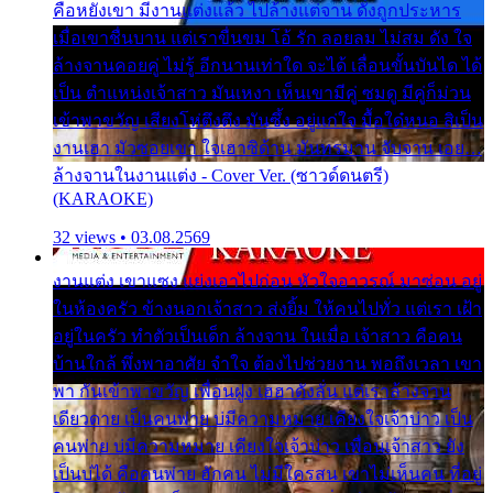
คือหยังเขา มีงานแต่งแล้ว ไปล้างแต่จาน ดั่งถูกประหาร
เมื่อเขาชื่นบาน แต่เราขื่นขม โอ้ รัก ลอยลม ไม่สม ดัง ใจ
ล้างจานคอยคู่ ไม่รู้ อีกนานเท่าใด จะได้ เลื่อนขั้นบันได ได้
เป็น ตำแหน่งเจ้าสาว มันเหงา เห็นเขามีคู่ ซมดู มีคู่ก็ม่วน
เข้าพาขวัญ เสียงโห่ตึงตึง มันซึ้ง อยู่แก่ใจ มื้อใด๋หนอ สิเป็น
งานเฮา มัวซอยเขา ใจเฮาซิด้าน มันทรมาน จับจาน เอย…
ล้างจานในงานแต่ง - Cover Ver. (ซาวด์ดนตรี)
(KARAOKE)
32 views • 03.08.2569
งานแต่ง เขาแซง แย่งเอาไปก่อน หัวใจอาวรณ์ มาซ่อน อยู่
ในห้องครัว ข้างนอกเจ้าสาว ส่งยิ้ม ให้คนไปทั่ว แต่เรา เฝ้า
อยู่ในครัว ทำตัวเป็นเด็ก ล้างจาน ในเมื่อ เจ้าสาว คือคน
บ้านใกล้ พึ่งพาอาศัย จำใจ ต้องไปช่วยงาน พอถึงเวลา เขา
พา กันเข้าพาขวัญ เพื่อนฝูง เฮฮาดังลั่น แต่เราล้างจาน
เดียวดาย เป็นคนพ่าย บ่มีความหมาย เคียงใจเจ้าบ่าว เป็น
คนพ่าย บ่มีความหมาย เคียงใจเจ้าบ่าว เพื่อนเจ้าสาว ยัง
เป็นบ่ได้ คือคนพ่าย ฮักคน ไม่มีใครสน เขาไม่เห็นคน ที่อยู่