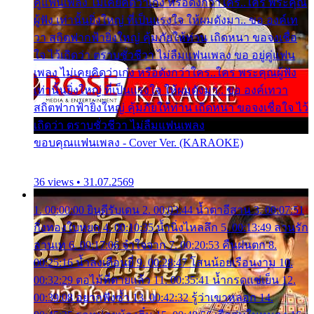
คู่แฟนเพลง ไม่เคยคิดว่าเก่ง หรือดังกว่าใคร..ใคร พระคุณ
ผู้ฟัง เท่านั้นยิ่งใหญ่ ที่เป็นแรงใจ ให้ผมดังมา.. ขอ องค์เท
วา สถิตฟากฟ้ายิ่งใหญ่ คุ้มภัยให้ท่าน เถิดหนา ขอจงเชื่อ
ใจ ไว้เถิดว่า ตราบชั่วชีวา ไม่ลืมแฟนเพลง ขอ อยู่คู่แฟน
เพลง ไม่เคยคิดว่าเก่ง หรือดังกว่าใคร..ใคร พระคุณผู้ฟัง
เท่านั้นยิ่งใหญ่ ที่เป็นแรงใจ ให้ผมดังมา.. ขอ องค์เทวา
สถิตฟากฟ้ายิ่งใหญ่ คุ้มภัยให้ท่าน เถิดหนา ขอจงเชื่อใจ ไว้
เถิดว่า ตราบชั่วชีวา ไม่ลืมแฟนเพลง
ขอบคุณแฟนเพลง - Cover Ver. (KARAOKE)
36 views • 31.07.2569
1. 00:00:00 ยินดีรับเดน 2. 00:03:44 น้ำตาอีสาน 3. 00:07:51
กิ่งทองใบหยก 4. 00:10:35 น้ำนิ่งไหลลึก 5. 00:13:49 ลานรัก
ลานเท 6. 00:17:06 จำใจจาก 7. 00:20:53 คืนฝนตก 8.
00:25:16 น้ำลงเดือนยี่ 9. 00:28:47 โสนน้อยเรือนงาม 10.
00:32:29 ตอไม้ที่ตายแล้ว 11. 00:35:41 น้ำกรดแช่เย็น 12.
00:39:08 อยากฟังซ้ำ 13. 00:42:32 รู้ว่าเขาหลอก 14.