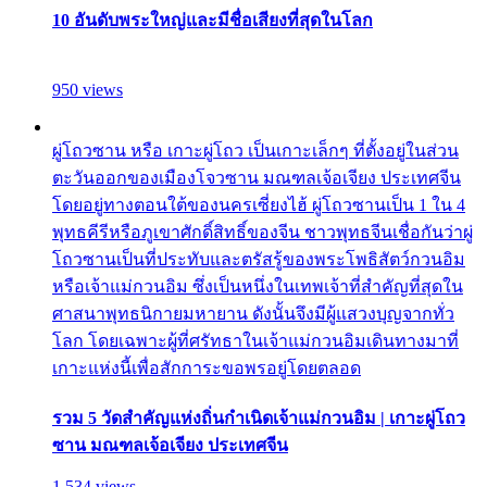
10 อันดับพระใหญ่และมีชื่อเสียงที่สุดในโลก
950 views
ผู่โถวซาน หรือ เกาะผู่โถว เป็นเกาะเล็กๆ ที่ตั้งอยู่ในส่วน
ตะวันออกของเมืองโจวซาน มณฑลเจ้อเจียง ประเทศจีน
โดยอยู่ทางตอนใต้ของนครเซี่ยงไฮ้ ผู่โถวซานเป็น 1 ใน 4
พุทธคีรีหรือภูเขาศักดิ์สิทธิ์ของจีน ชาวพุทธจีนเชื่อกันว่าผู่
โถวซานเป็นที่ประทับและตรัสรู้ของพระโพธิสัตว์กวนอิม
หรือเจ้าแม่กวนอิม ซึ่งเป็นหนึ่งในเทพเจ้าที่สำคัญที่สุดใน
ศาสนาพุทธนิกายมหายาน ดังนั้นจึงมีผู้แสวงบุญจากทั่ว
โลก โดยเฉพาะผู้ที่ศรัทธาในเจ้าแม่กวนอิมเดินทางมาที่
เกาะแห่งนี้เพื่อสักการะขอพรอยู่โดยตลอด
รวม 5 วัดสำคัญแห่งถิ่นกำเนิดเจ้าแม่กวนอิม | เกาะผู่โถว
ซาน มณฑลเจ้อเจียง ประเทศจีน
1,534 views