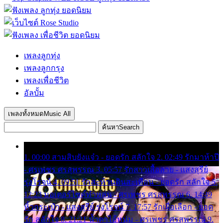
เพลงลูกทุ่ง
เพลงลูกกรุง
เพลงเพื่อชีวิต
อัลบั้ม
เพลงทั้งหมด
Music All
ค้นหา
Search
1. 00:00 สามสิบยังแจ๋ว - ยอดรัก สลักใจ 2. 02:49 รักมาห้าปี
- ศรเพชร ศรสุพรรณ 3. 05:57 รักสาวเสื้อลาย - แสงสุรีย์
รุ่งโรจน์ 4. 09:51 รักสะท้านดินสะเทือน - ยอดรัก สลักใจ 5.
12:23 มอเตอร์ไซค์ทำหล่น - ศรเพชร ศรสุพรรณ 6. 14:49
หิ้วกระเป๋า - แสงสุรีย์ รุ่งโรจน์ 7. 17:57 รักเผื่อเลือก - ยอด
รัก สลักใจ 8. 21:21 น้ำตาไอ้หนุ่ม - ศรเพชร ศรสุพรรณ 9.