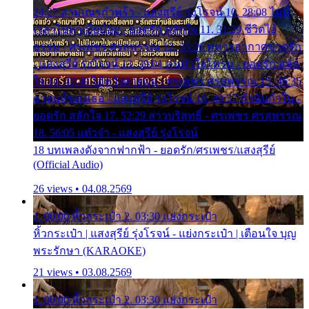
24:27 สามเณรกำพร้า - แสงสุรีย์ รุ่งโรจน์ 10. 28:08 ไม่มี
เวลาไปหาเมียน้อย - ยอดรัก สลักใจ 11. 31:29 ชีวิตไอ้
ธรรม - ศรเพชร ศรสุพรรณ 12. 35:26 ทหารอากาศขาดรัก
- แสงสุรีย์ รุ่งโรจน์ 13. 39:01 คนหัวใจโทรม - ยอดรัก สลัก
ใจ 14. 42:49 ไอ้หวังตายแน่ - ศรเพชร ศรสุพรรณ 15. 46:35
ธาตุแท้ของเธอ - แสงสุรีย์ รุ่งโรจน์ 16. 49:57 กำนันกำใน -
ยอดรัก สลักใจ 17. 52:29 สาวบริสุทธิ์ - ศรเพชร ศรสุพรรณ
18. 56:05 แต๋วจ๋า - แสงสุรีย์ รุ่งโรจน์
18 บทเพลงดังจากฟากฟ้า - ยอดรัก/ศรเพชร/แสงสุรีย์
(Official Audio)
26 views • 04.08.2569
1. 00:00 หิ้วกระเป๋า 2. 03:30 แย่งกระเป๋า
หิ้วกระเป๋า | แสงสุรีย์ รุ่งโรจน์ - แย่งกระเป๋า | เตือนใจ บุญ
พระรักษา (KARAOKE)
21 views • 03.08.2569
1. 00:00 หิ้วกระเป๋า 2. 03:30 แย่งกระเป๋า