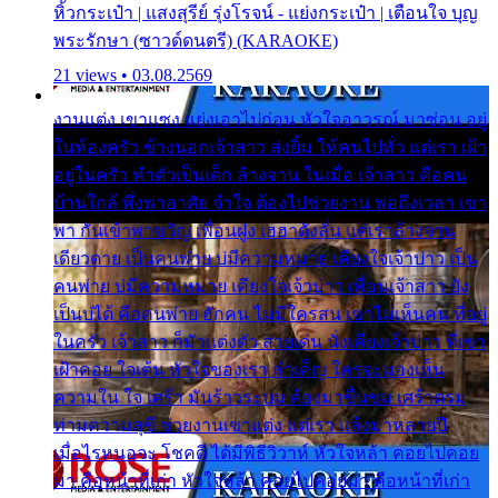
หิ้วกระเป๋า | แสงสุรีย์ รุ่งโรจน์ - แย่งกระเป๋า | เตือนใจ บุญ
พระรักษา (ซาวด์ดนตรี) (KARAOKE)
21 views • 03.08.2569
งานแต่ง เขาแซง แย่งเอาไปก่อน หัวใจอาวรณ์ มาซ่อน อยู่
ในห้องครัว ข้างนอกเจ้าสาว ส่งยิ้ม ให้คนไปทั่ว แต่เรา เฝ้า
อยู่ในครัว ทำตัวเป็นเด็ก ล้างจาน ในเมื่อ เจ้าสาว คือคน
บ้านใกล้ พึ่งพาอาศัย จำใจ ต้องไปช่วยงาน พอถึงเวลา เขา
พา กันเข้าพาขวัญ เพื่อนฝูง เฮฮาดังลั่น แต่เราล้างจาน
เดียวดาย เป็นคนพ่าย บ่มีความหมาย เคียงใจเจ้าบ่าว เป็น
คนพ่าย บ่มีความหมาย เคียงใจเจ้าบ่าว เพื่อนเจ้าสาว ยัง
เป็นบ่ได้ คือคนพ่าย ฮักคน ไม่มีใครสน เขาไม่เห็นคน ที่อยู่
ในครัว เจ้าสาว ก็มัวแต่งตัว สวยเด่น นั่งเคียงเจ้าบ่าว ที่เขา
เฝ้าคอย ใจเต้น หัวใจของเรา ลำเค็ญ ใครจะมองเห็น
ความใน ใจ เศร้า มันร้าวระบม ต้องมาขื่นขม เศร้าตรม
ท่ามความสุขี ช่วยงานเขาแต่ง แต่เรา แล้งมาหลายปี
เมื่อไรหนอจะ โชคดี ได้มีพิธีวิวาห์ หัวใจหล้า คอยไปคอย
มา คือหน้าที่เก่า หัวใจหล้า คอยไปคอยมา คือหน้าที่เก่า