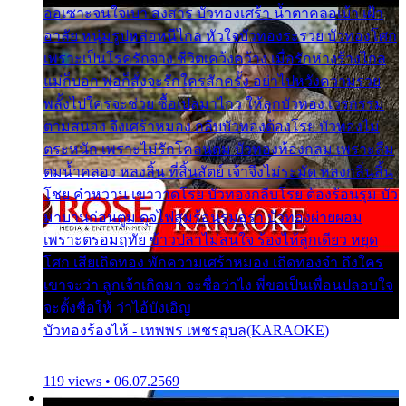
ออเซาะจนใจเบา สงสาร บัวทองเศร้า น้ำตาคลอเบ้า เฝ้า
อาลัย หนุ่มรูปหล่อหนีไกล หัวใจบัวทองระรวย บัวทองโศก
เพราะเป็นโรครักจาง ชีวิตเคว้งคว้าง เมื่อรักห่างร้างไกล
แม่ก็บอก พ่อก็สั่งจะรักใครสักครั้ง อย่าไปหวังความรวย
พลั้งไปใครจะช่วย ซื้อเปลมาไกว ให้ลูกบัวทอง เวรกรรม
ตามสนอง จึงเศร้าหมอง กลีบบัวทองต้องโรย บัวทองไม่
ตระหนัก เพราะไม่รักโคลนตม บัวทองท้องกลม เพราะลืม
ตมน้ำคลอง หลงลิ้น ที่สิ้นสัตย์ เจ้าจึงไม่ระมัด หลงกลิ่นลิ้น
โชย คำหวาน เขาวาดโรย บัวทองกลีบโรย ต้องร้อนรุม บัว
มาบานก่อนตูม ดุจไฟสุมร้อนรุมอุรา บัวทองผ่ายผอม
เพราะตรอมฤทัย ข้าวปลาไม่สนใจ ร้องไห้ลูกเดียว หยุด
โศก เสียเถิดทอง พักความเศร้าหมอง เถิดทองจ๋า ถึงใคร
เขาจะว่า ลูกเจ้าเกิดมา จะชื่อว่าไง พี่ขอเป็นเพื่อนปลอบใจ
จะตั้งชื่อให้ ว่าไอ้บังเอิญ
บัวทองร้องไห้ - เทพพร เพชรอุบล(KARAOKE)
119 views • 06.07.2569