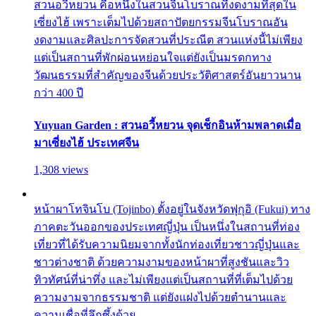
สวนอวี้หยวน คือหนึ่งในสวนจีนโบราณที่งดงามที่สุดใน
เซี่ยงไฮ้ เพราะเต็มไปด้วยสถาปัตยกรรมจีนโบราณอัน
งดงามและศิลปะการจัดสวนที่ประณีต สวนแห่งนี้ไม่เพียง
แต่เป็นสถานที่พักผ่อนหย่อนใจแต่ยังเป็นมรดกทาง
วัฒนธรรมที่สำคัญของจีนด้วยประวัติศาสตร์อันยาวนาน
กว่า 400 ปี
Yuyuan Garden : สวนอวี้หยวน จุดเช็กอินห้ามพลาดเมื่อ
มาเซี่ยงไฮ้ ประเทศจีน
1,308 views
หน้าผาโทจินโบ (Tojinbo) ตั้งอยู่ในจังหวัดฟุกุอิ (Fukui) ทาง
ภาคตะวันออกของประเทศญี่ปุ่น เป็นหนึ่งในสถานที่ท่อง
เที่ยวที่ได้รับความนิยมจากทั้งนักท่องเที่ยวชาวญี่ปุ่นและ
ชาวต่างชาติ ด้วยความงามของหน้าผาที่สูงชันและวิว
ทิวทัศน์ที่น่าทึ่ง และไม่เพียงแต่เป็นสถานที่ที่เต็มไปด้วย
ความงามจากธรรมชาติ แต่ยังแฝงไปด้วยตำนานและ
ความเชื่อที่ลึกซึ้งด้วย