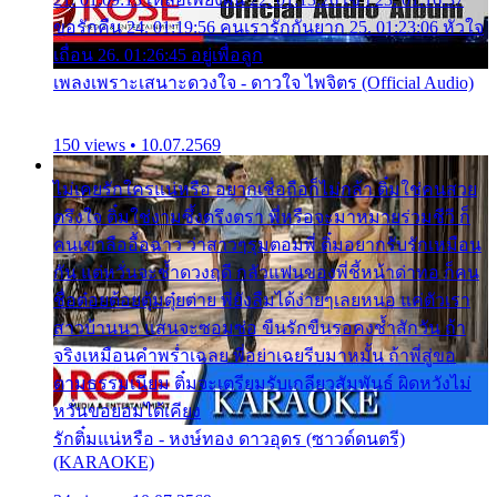
ขอรักคืน 24. 01:19:56 คนเรารักกันยาก 25. 01:23:06 หัวใจ
เถื่อน 26. 01:26:45 อยู่เพื่อลูก
เพลงเพราะเสนาะดวงใจ - ดาวใจ ไพจิตร (Official Audio)
150 views • 10.07.2569
ไม่เคยรักใครแน่หรือ อยากเชื่อถือก็ไม่กล้า ติ๋มใช่คนสวย
ตรึงใจ ติ๋มใช่งามซึ้งตรึงตรา พี่หรือจะมาหมายร่วมชีวี ก็
คนเขาลืออื้อฉาว ว่าสาวๆรุมตอมพี่ ติ๋มอยากรับรักเหมือน
กัน แต่หวั่นจะช้ำดวงฤดี กลัวแฟนของพี่ชี้หน้าด่าทอ ก็คน
ชื่อต๋อยต้อยตุ้มตุ๋ยต่าย พี่ยังลืมได้ง่ายๆเลยหนอ แค่ตัวเรา
สาวบ้านนา แสนจะซอมซ่อ ขืนรักขืนรอคงช้ำสักวัน ถ้า
จริงเหมือนคำพร่ำเฉลย พี่อย่าเฉยรีบมาหมั้น ถ้าพี่สู่ขอ
ตามธรรมเนียม ติ๋มจะเตรียมรับเกลียวสัมพันธ์ ผิดหวังไม่
หวั่นขอยอมได้เคียง
รักติ๋มแน่หรือ - หงษ์ทอง ดาวอุดร (ซาวด์ดนตรี)
(KARAOKE)