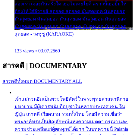
สองเรา เจอะกันครั้งใด เธอไม่เคยไยดี คราวนี้เธอยิ้มให้
ต้องให้ใส่ลีวายส์ สุดยอด สุดยอด มันสุดยอด มันสุดยอด
มันสุดยอด มันสุดยอด มันสุดยอด มันสุดยอด มันสุดยอด
มันสุดยอด มันสุดยอด มันสุดยอด มันสุดยอด มันสุดยอด
สุดยอด - วงซูซู (KARAOKE)
133 views • 03.07.2569
สารคดี
|
DOCUMENTARY
สารคดีทั้งหมด
DOCUMENTARY ALL
เจ้าแม่กวนอิมเป็นพระโพธิสัตว์ในพระพุทธศาสนานิกาย
มหายาน มีผู้เคารพนับถือบูชาในหลายประเทศ เช่น จีน
ญี่ปุ่น เกาหลี เวียดนาม รวมทั้งไทย โดยมีความเชื่อว่า
พระองค์ทรงเป็นสัญลักษณ์แห่งความเมตตา กรุณา และ
ความช่วยเหลือแก่ผู้ตกทุกข์ได้ยาก ในบทความนี้ Palanla