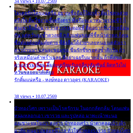
34 views • 10.07.2569
ไม่เคยรักใครแน่หรือ อยากเชื่อถือก็ไม่กล้า ติ๋มใช่คนสวย
ตรึงใจ ติ๋มใช่งามซึ้งตรึงตรา พี่หรือจะมาหมายร่วมชีวี ก็
คนเขาลืออื้อฉาว ว่าสาวๆรุมตอมพี่ ติ๋มอยากรับรักเหมือน
กัน แต่หวั่นจะช้ำดวงฤดี กลัวแฟนของพี่ชี้หน้าด่าทอ ก็คน
ชื่อต๋อยต้อยตุ้มตุ๋ยต่าย พี่ยังลืมได้ง่ายๆเลยหนอ แค่ตัวเรา
สาวบ้านนา แสนจะซอมซ่อ ขืนรักขืนรอคงช้ำสักวัน ถ้า
จริงเหมือนคำพร่ำเฉลย พี่อย่าเฉยรีบมาหมั้น ถ้าพี่สู่ขอ
ตามธรรมเนียม ติ๋มจะเตรียมรับเกลียวสัมพันธ์ ผิดหวังไม่
หวั่นขอยอมได้เคียง
รักติ๋มแน่หรือ - หงษ์ทอง ดาวอุดร (KARAOKE)
38 views • 10.07.2569
บัวทองโศก เพราะเป็นโรครักรุม ในอกกลัดกลุ้ม โดนแฟน
หนุ่มหลอกเอา เขารวย และรูปหล่อ มาพะเน้าพะนอ
ออเซาะจนใจเบา สงสาร บัวทองเศร้า น้ำตาคลอเบ้า เฝ้า
อาลัย หนุ่มรูปหล่อหนีไกล หัวใจบัวทองระรวย บัวทองโศก