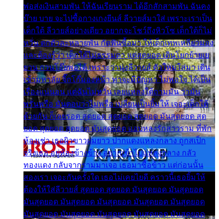
พ่อส่งเงินสามพัน ให้ฉันเรียนราม ได้อีกสักสามพัน ฉันคง
บ๊าย บาย จะไปซื้อกางเกงยีนส์ ลีวายส์มาใส่ เพราะเราเป็น
เด็กใต้ ลีวายส์อย่างเดียว อยากจะโชว์ถึงหิวโซ เด็กใต้ก็ไม่
หวั่น ตกตัวละหลายพัน กัดฟันซื้อมา ให้เด็กเทพเหลียวมอง
และต้องรู้ว่า เด็กใต้ไม่ธรรมดา แต่สุดยอด เดินโยกย้ายเย
ยวน กวนโอ๊ยพอได้ เพราะว่านุ่งลีวายส์ ตัวใหม่ใส่มา เดิน
เข้ามหาลัย จิ๊กโก๊มองหน้า ท่าจะมีปัญหา ไม่พอใจ ได้เป็น
เรื่องแน่นอน แต่ฉันไม่หวั่น เลยแหลงใต้ถามมัน ว่ามัน
พรั่นพรือ มันตอบว่าไม่พรื่อ เปลี่ยนเป็นยิ้มให้ เจอะเด็กใต้
ด้วยกัน ก็เลยรอด สุดยอด สุดยอด สุดยอด มันสุดยอด สุด
ยอด สุดยอด สุดยอด มันสุดยอด แอบหลงรักสาวราม ที่พัก
ห้องเช่า เธอผิวขาวผมยาว ปากแดงแหลงกลาง ถูกสเป็ก
จริงเธอ อยู่ห้องข้างข้าง อยากเข้าไปแหลงกลาง กลัว
ทองแดง กลับจากรามมาเจอ เธอมาซื้อข้าว แต่ก่อนนั้น
สองเรา เจอะกันครั้งใด เธอไม่เคยไยดี คราวนี้เธอยิ้มให้
ต้องให้ใส่ลีวายส์ สุดยอด สุดยอด มันสุดยอด มันสุดยอด
มันสุดยอด มันสุดยอด มันสุดยอด มันสุดยอด มันสุดยอด
มันสุดยอด มันสุดยอด มันสุดยอด มันสุดยอด มันสุดยอด