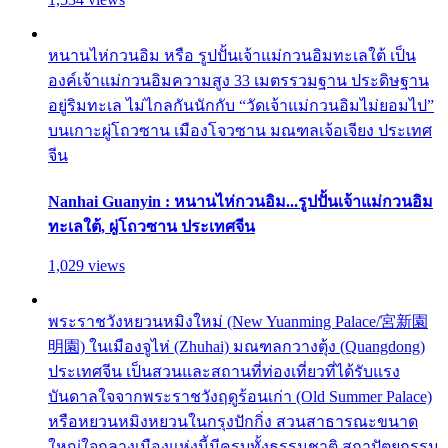
หนานไห่กวนอิม หรือ รูปปั้นเจ้าแม่กวนอิมทะเลใต้ เป็น
องค์เจ้าแม่กวนอิมความสูง 33 เมตรรวมฐาน ประดิษฐาน
อยู่ริมทะเล ไม่ไกลกันนักกับ “วัดเจ้าแม่กวนอิมไม่ยอมไป”
บนเกาะผู่โถวซาน เมืองโจวซาน มณฑลเจ้อเจียง ประเทศ
จีน
Nanhai Guanyin : หนานไห่กวนอิม...รูปปั้นเจ้าแม่กวนอิม
ทะเลใต้, ผู่โถวซาน ประเทศจีน
1,029 views
พระราชวังหยวนหมิงใหม่ (New Yuanming Palace/宮新園
明園) ในเมืองจูไห่ (Zhuhai) มณฑลกวางตุ้ง (Quangdong)
ประเทศจีน เป็นสวนและสถานที่ท่องเที่ยวที่ได้รับแรง
บันดาลใจจากพระราชวังฤดูร้อนเก่า (Old Summer Palace)
หรือหยวนหมิงหยวนในกรุงปักกิ่ง สวนสาธารณะขนาด
ใหญ่ใจกลางเมืองแห่งนี้มีครบทั้งธรรมชาติ สถาปัตยกรรม