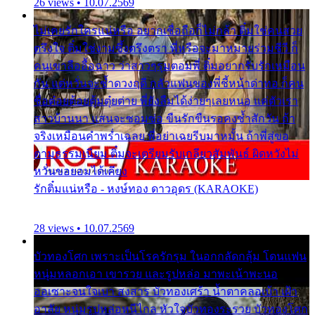
26 views • 10.07.2569
ไม่เคยรักใครแน่หรือ อยากเชื่อถือก็ไม่กล้า ติ๋มใช่คนสวย
ตรึงใจ ติ๋มใช่งามซึ้งตรึงตรา พี่หรือจะมาหมายร่วมชีวี ก็
คนเขาลืออื้อฉาว ว่าสาวๆรุมตอมพี่ ติ๋มอยากรับรักเหมือน
กัน แต่หวั่นจะช้ำดวงฤดี กลัวแฟนของพี่ชี้หน้าด่าทอ ก็คน
ชื่อต๋อยต้อยตุ้มตุ๋ยต่าย พี่ยังลืมได้ง่ายๆเลยหนอ แค่ตัวเรา
สาวบ้านนา แสนจะซอมซ่อ ขืนรักขืนรอคงช้ำสักวัน ถ้า
จริงเหมือนคำพร่ำเฉลย พี่อย่าเฉยรีบมาหมั้น ถ้าพี่สู่ขอ
ตามธรรมเนียม ติ๋มจะเตรียมรับเกลียวสัมพันธ์ ผิดหวังไม่
หวั่นขอยอมได้เคียง
รักติ๋มแน่หรือ - หงษ์ทอง ดาวอุดร (KARAOKE)
28 views • 10.07.2569
บัวทองโศก เพราะเป็นโรครักรุม ในอกกลัดกลุ้ม โดนแฟน
หนุ่มหลอกเอา เขารวย และรูปหล่อ มาพะเน้าพะนอ
ออเซาะจนใจเบา สงสาร บัวทองเศร้า น้ำตาคลอเบ้า เฝ้า
อาลัย หนุ่มรูปหล่อหนีไกล หัวใจบัวทองระรวย บัวทองโศก