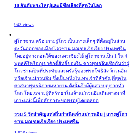
10 อันดับพระใหญ่และมีชื่อเสียงที่สุดในโลก
942 views
ผู่โถวซาน หรือ เกาะผู่โถว เป็นเกาะเล็กๆ ที่ตั้งอยู่ในส่วน
ตะวันออกของเมืองโจวซาน มณฑลเจ้อเจียง ประเทศจีน
โดยอยู่ทางตอนใต้ของนครเซี่ยงไฮ้ ผู่โถวซานเป็น 1 ใน 4
พุทธคีรีหรือภูเขาศักดิ์สิทธิ์ของจีน ชาวพุทธจีนเชื่อกันว่าผู่
โถวซานเป็นที่ประทับและตรัสรู้ของพระโพธิสัตว์กวนอิม
หรือเจ้าแม่กวนอิม ซึ่งเป็นหนึ่งในเทพเจ้าที่สำคัญที่สุดใน
ศาสนาพุทธนิกายมหายาน ดังนั้นจึงมีผู้แสวงบุญจากทั่ว
โลก โดยเฉพาะผู้ที่ศรัทธาในเจ้าแม่กวนอิมเดินทางมาที่
เกาะแห่งนี้เพื่อสักการะขอพรอยู่โดยตลอด
รวม 5 วัดสำคัญแห่งถิ่นกำเนิดเจ้าแม่กวนอิม | เกาะผู่โถว
ซาน มณฑลเจ้อเจียง ประเทศจีน
1,526 views