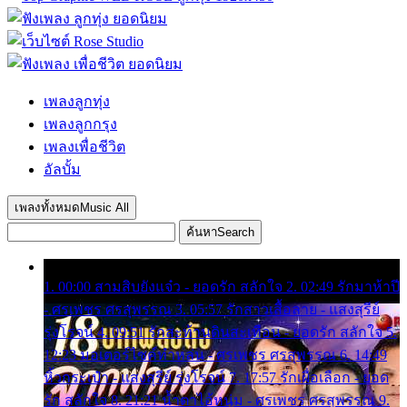
เพลงลูกทุ่ง
เพลงลูกกรุง
เพลงเพื่อชีวิต
อัลบั้ม
เพลงทั้งหมด
Music All
ค้นหา
Search
1. 00:00 สามสิบยังแจ๋ว - ยอดรัก สลักใจ 2. 02:49 รักมาห้าปี
- ศรเพชร ศรสุพรรณ 3. 05:57 รักสาวเสื้อลาย - แสงสุรีย์
รุ่งโรจน์ 4. 09:51 รักสะท้านดินสะเทือน - ยอดรัก สลักใจ 5.
12:23 มอเตอร์ไซค์ทำหล่น - ศรเพชร ศรสุพรรณ 6. 14:49
หิ้วกระเป๋า - แสงสุรีย์ รุ่งโรจน์ 7. 17:57 รักเผื่อเลือก - ยอด
รัก สลักใจ 8. 21:21 น้ำตาไอ้หนุ่ม - ศรเพชร ศรสุพรรณ 9.