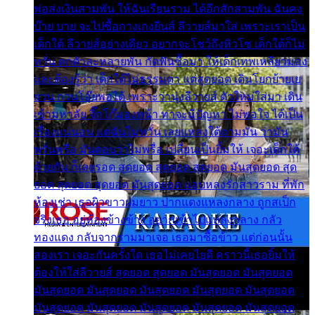
พ่อส่งเงินสามพัน ให้ฉันเรียนราม ได้อีกสักสามพัน ฉันคง
บ๊าย บาย จะไปซื้อกางเกงยีนส์ ลีวายส์มาใส่ เพราะเราเป็น
เด็กใต้ ลีวายส์อย่างเดียว อยากจะโชว์ถึงหิวโซ เด็กใต้ก็ไม่
หวั่น ตกตัวละหลายพัน กัดฟันซื้อมา ให้เด็กเทพเหลียวมอง
และต้องรู้ว่า เด็กใต้ไม่ธรรมดา แต่สุดยอด เดินโยกย้ายเย
ยวน กวนโอ๊ยพอได้ เพราะว่านุ่งลีวายส์ ตัวใหม่ใส่มา เดิน
เข้ามหาลัย จิ๊กโก๊มองหน้า ท่าจะมีปัญหา ไม่พอใจ ได้เป็น
เรื่องแน่นอน แต่ฉันไม่หวั่น เลยแหลงใต้ถามมัน ว่ามัน
พรั่นพรือ มันตอบว่าไม่พรื่อ เปลี่ยนเป็นยิ้มให้ เจอะเด็กใต้
ด้วยกัน ก็เลยรอด สุดยอด สุดยอด สุดยอด มันสุดยอด สุด
ยอด สุดยอด สุดยอด มันสุดยอด แอบหลงรักสาวราม ที่พัก
ห้องเช่า เธอผิวขาวผมยาว ปากแดงแหลงกลาง ถูกสเป็ก
จริงเธอ อยู่ห้องข้างข้าง อยากเข้าไปแหลงกลาง กลัว
ทองแดง กลับจากรามมาเจอ เธอมาซื้อข้าว แต่ก่อนนั้น
สองเรา เจอะกันครั้งใด เธอไม่เคยไยดี คราวนี้เธอยิ้มให้
ต้องให้ใส่ลีวายส์ สุดยอด สุดยอด มันสุดยอด มันสุดยอด
มันสุดยอด มันสุดยอด มันสุดยอด มันสุดยอด มันสุดยอด
มันสุดยอด มันสุดยอด มันสุดยอด มันสุดยอด มันสุดยอด