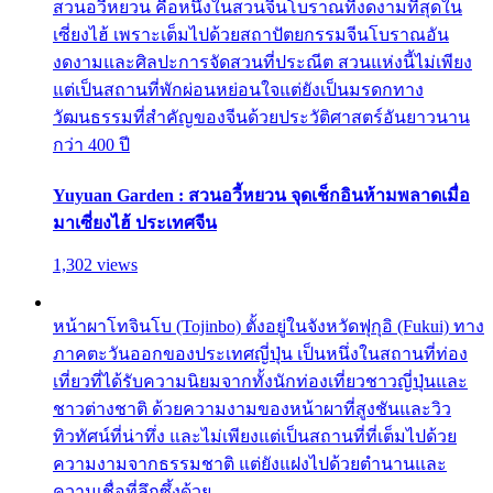
สวนอวี้หยวน คือหนึ่งในสวนจีนโบราณที่งดงามที่สุดใน
เซี่ยงไฮ้ เพราะเต็มไปด้วยสถาปัตยกรรมจีนโบราณอัน
งดงามและศิลปะการจัดสวนที่ประณีต สวนแห่งนี้ไม่เพียง
แต่เป็นสถานที่พักผ่อนหย่อนใจแต่ยังเป็นมรดกทาง
วัฒนธรรมที่สำคัญของจีนด้วยประวัติศาสตร์อันยาวนาน
กว่า 400 ปี
Yuyuan Garden : สวนอวี้หยวน จุดเช็กอินห้ามพลาดเมื่อ
มาเซี่ยงไฮ้ ประเทศจีน
1,302 views
หน้าผาโทจินโบ (Tojinbo) ตั้งอยู่ในจังหวัดฟุกุอิ (Fukui) ทาง
ภาคตะวันออกของประเทศญี่ปุ่น เป็นหนึ่งในสถานที่ท่อง
เที่ยวที่ได้รับความนิยมจากทั้งนักท่องเที่ยวชาวญี่ปุ่นและ
ชาวต่างชาติ ด้วยความงามของหน้าผาที่สูงชันและวิว
ทิวทัศน์ที่น่าทึ่ง และไม่เพียงแต่เป็นสถานที่ที่เต็มไปด้วย
ความงามจากธรรมชาติ แต่ยังแฝงไปด้วยตำนานและ
ความเชื่อที่ลึกซึ้งด้วย