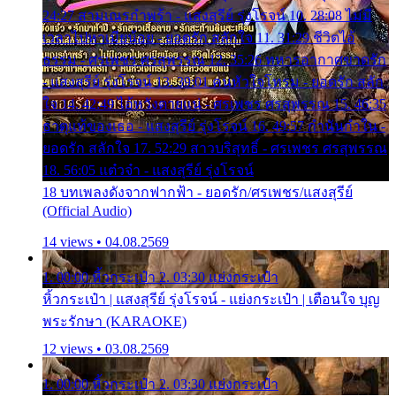
24:27 สามเณรกำพร้า - แสงสุรีย์ รุ่งโรจน์ 10. 28:08 ไม่มี
เวลาไปหาเมียน้อย - ยอดรัก สลักใจ 11. 31:29 ชีวิตไอ้
ธรรม - ศรเพชร ศรสุพรรณ 12. 35:26 ทหารอากาศขาดรัก
- แสงสุรีย์ รุ่งโรจน์ 13. 39:01 คนหัวใจโทรม - ยอดรัก สลัก
ใจ 14. 42:49 ไอ้หวังตายแน่ - ศรเพชร ศรสุพรรณ 15. 46:35
ธาตุแท้ของเธอ - แสงสุรีย์ รุ่งโรจน์ 16. 49:57 กำนันกำใน -
ยอดรัก สลักใจ 17. 52:29 สาวบริสุทธิ์ - ศรเพชร ศรสุพรรณ
18. 56:05 แต๋วจ๋า - แสงสุรีย์ รุ่งโรจน์
18 บทเพลงดังจากฟากฟ้า - ยอดรัก/ศรเพชร/แสงสุรีย์
(Official Audio)
14 views • 04.08.2569
1. 00:00 หิ้วกระเป๋า 2. 03:30 แย่งกระเป๋า
หิ้วกระเป๋า | แสงสุรีย์ รุ่งโรจน์ - แย่งกระเป๋า | เตือนใจ บุญ
พระรักษา (KARAOKE)
12 views • 03.08.2569
1. 00:00 หิ้วกระเป๋า 2. 03:30 แย่งกระเป๋า