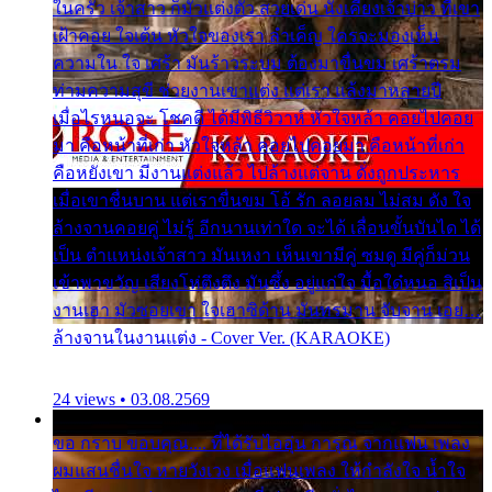
ในครัว เจ้าสาว ก็มัวแต่งตัว สวยเด่น นั่งเคียงเจ้าบ่าว ที่เขา
เฝ้าคอย ใจเต้น หัวใจของเรา ลำเค็ญ ใครจะมองเห็น
ความใน ใจ เศร้า มันร้าวระบม ต้องมาขื่นขม เศร้าตรม
ท่ามความสุขี ช่วยงานเขาแต่ง แต่เรา แล้งมาหลายปี
เมื่อไรหนอจะ โชคดี ได้มีพิธีวิวาห์ หัวใจหล้า คอยไปคอย
มา คือหน้าที่เก่า หัวใจหล้า คอยไปคอยมา คือหน้าที่เก่า
คือหยังเขา มีงานแต่งแล้ว ไปล้างแต่จาน ดั่งถูกประหาร
เมื่อเขาชื่นบาน แต่เราขื่นขม โอ้ รัก ลอยลม ไม่สม ดัง ใจ
ล้างจานคอยคู่ ไม่รู้ อีกนานเท่าใด จะได้ เลื่อนขั้นบันได ได้
เป็น ตำแหน่งเจ้าสาว มันเหงา เห็นเขามีคู่ ซมดู มีคู่ก็ม่วน
เข้าพาขวัญ เสียงโห่ตึงตึง มันซึ้ง อยู่แก่ใจ มื้อใด๋หนอ สิเป็น
งานเฮา มัวซอยเขา ใจเฮาซิด้าน มันทรมาน จับจาน เอย…
ล้างจานในงานแต่ง - Cover Ver. (KARAOKE)
24 views • 03.08.2569
ขอ กราบ ขอบคุณ.... ที่ได้รับไออุ่น การุณ จากแฟน เพลง
ผมแสนชื่นใจ หายวังเวง เมื่อแฟนเพลง ให้กำลังใจ น้ำใจ