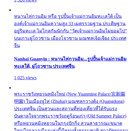
หนานไห่กวนอิม หรือ รูปปั้นเจ้าแม่กวนอิมทะเลใต้ เป็น
องค์เจ้าแม่กวนอิมความสูง 33 เมตรรวมฐาน ประดิษฐาน
อยู่ริมทะเล ไม่ไกลกันนักกับ “วัดเจ้าแม่กวนอิมไม่ยอมไป”
บนเกาะผู่โถวซาน เมืองโจวซาน มณฑลเจ้อเจียง ประเทศ
จีน
Nanhai Guanyin : หนานไห่กวนอิม...รูปปั้นเจ้าแม่กวนอิม
ทะเลใต้, ผู่โถวซาน ประเทศจีน
1,025 views
พระราชวังหยวนหมิงใหม่ (New Yuanming Palace/宮新園
明園) ในเมืองจูไห่ (Zhuhai) มณฑลกวางตุ้ง (Quangdong)
ประเทศจีน เป็นสวนและสถานที่ท่องเที่ยวที่ได้รับแรง
บันดาลใจจากพระราชวังฤดูร้อนเก่า (Old Summer Palace)
หรือหยวนหมิงหยวนในกรุงปักกิ่ง สวนสาธารณะขนาด
ใหญ่ใจกลางเมืองแห่งนี้มีครบทั้งธรรมชาติ สถาปัตยกรรม