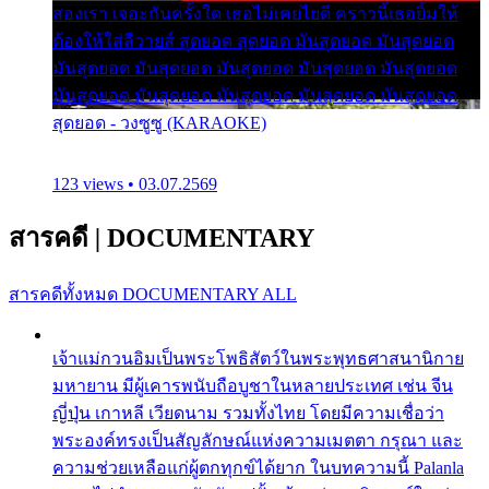
สองเรา เจอะกันครั้งใด เธอไม่เคยไยดี คราวนี้เธอยิ้มให้
ต้องให้ใส่ลีวายส์ สุดยอด สุดยอด มันสุดยอด มันสุดยอด
มันสุดยอด มันสุดยอด มันสุดยอด มันสุดยอด มันสุดยอด
มันสุดยอด มันสุดยอด มันสุดยอด มันสุดยอด มันสุดยอด
สุดยอด - วงซูซู (KARAOKE)
123 views • 03.07.2569
สารคดี
|
DOCUMENTARY
สารคดีทั้งหมด
DOCUMENTARY ALL
เจ้าแม่กวนอิมเป็นพระโพธิสัตว์ในพระพุทธศาสนานิกาย
มหายาน มีผู้เคารพนับถือบูชาในหลายประเทศ เช่น จีน
ญี่ปุ่น เกาหลี เวียดนาม รวมทั้งไทย โดยมีความเชื่อว่า
พระองค์ทรงเป็นสัญลักษณ์แห่งความเมตตา กรุณา และ
ความช่วยเหลือแก่ผู้ตกทุกข์ได้ยาก ในบทความนี้ Palanla