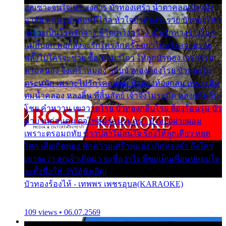
ออเซาะจนใจเบา สงสาร บัวทองเศร้า น้ำตาคลอเบ้า เฝ้า
อาลัย หนุ่มรูปหล่อหนีไกล หัวใจบัวทองระรวย บัวทองโศก
เพราะเป็นโรครักจาง ชีวิตเคว้งคว้าง เมื่อรักห่างร้างไกล
แม่ก็บอก พ่อก็สั่งจะรักใครสักครั้ง อย่าไปหวังความรวย
พลั้งไปใครจะช่วย ซื้อเปลมาไกว ให้ลูกบัวทอง เวรกรรม
ตามสนอง จึงเศร้าหมอง กลีบบัวทองต้องโรย บัวทองไม่
ตระหนัก เพราะไม่รักโคลนตม บัวทองท้องกลม เพราะลืม
ตมน้ำคลอง หลงลิ้น ที่สิ้นสัตย์ เจ้าจึงไม่ระมัด หลงกลิ่นลิ้น
โชย คำหวาน เขาวาดโรย บัวทองกลีบโรย ต้องร้อนรุม บัว
มาบานก่อนตูม ดุจไฟสุมร้อนรุมอุรา บัวทองผ่ายผอม
เพราะตรอมฤทัย ข้าวปลาไม่สนใจ ร้องไห้ลูกเดียว หยุด
โศก เสียเถิดทอง พักความเศร้าหมอง เถิดทองจ๋า ถึงใคร
เขาจะว่า ลูกเจ้าเกิดมา จะชื่อว่าไง พี่ขอเป็นเพื่อนปลอบใจ
จะตั้งชื่อให้ ว่าไอ้บังเอิญ
บัวทองร้องไห้ - เทพพร เพชรอุบล(KARAOKE)
109 views • 06.07.2569