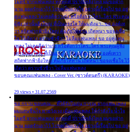
ไมตรี จากแฟนเพลง ทุกทุกที่ ปราณีหลั่งไหล ผมขอฝาก
นาม ยอดรักเอาไว้ โปรดเป็นแรงใจ อย่างนี้เรื่อยไป ขอ อยู่
คู่แฟนเพลง ไม่เคยคิดว่าเก่ง หรือดังกว่าใคร..ใคร พระคุณ
ผู้ฟัง เท่านั้นยิ่งใหญ่ ที่เป็นแรงใจ ให้ผมดังมา.. ขอ องค์เท
วา สถิตฟากฟ้ายิ่งใหญ่ คุ้มภัยให้ท่าน เถิดหนา ขอจงเชื่อ
ใจ ไว้เถิดว่า ตราบชั่วชีวา ไม่ลืมแฟนเพลง ขอ อยู่คู่แฟน
เพลง ไม่เคยคิดว่าเก่ง หรือดังกว่าใคร..ใคร พระคุณผู้ฟัง
เท่านั้นยิ่งใหญ่ ที่เป็นแรงใจ ให้ผมดังมา.. ขอ องค์เทวา
สถิตฟากฟ้ายิ่งใหญ่ คุ้มภัยให้ท่าน เถิดหนา ขอจงเชื่อใจ ไว้
เถิดว่า ตราบชั่วชีวา ไม่ลืมแฟนเพลง
ขอบคุณแฟนเพลง - Cover Ver. (ซาวด์ดนตรี) (KARAOKE)
29 views • 31.07.2569
ขอ กราบ ขอบคุณ.... ที่ได้รับไออุ่น การุณ จากแฟน เพลง
ผมแสนชื่นใจ หายวังเวง เมื่อแฟนเพลง ให้กำลังใจ น้ำใจ
ไมตรี จากแฟนเพลง ทุกทุกที่ ปราณีหลั่งไหล ผมขอฝาก
นาม ยอดรักเอาไว้ โปรดเป็นแรงใจ อย่างนี้เรื่อยไป ขอ อยู่