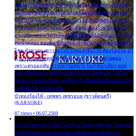
เพราะเป็นโรครักจาง ชีวิตเคว้งคว้าง เมื่อรักห่างร้างไกล
แม่ก็บอก พ่อก็สั่งจะรักใครสักครั้ง อย่าไปหวังความรวย
พลั้งไปใครจะช่วย ซื้อเปลมาไกว ให้ลูกบัวทอง เวรกรรม
ตามสนอง จึงเศร้าหมอง กลีบบัวทองต้องโรย บัวทองไม่
ตระหนัก เพราะไม่รักโคลนตม บัวทองท้องกลม เพราะลืม
ตมน้ำคลอง หลงลิ้น ที่สิ้นสัตย์ เจ้าจึงไม่ระมัด หลงกลิ่นลิ้น
โชย คำหวาน เขาวาดโรย บัวทองกลีบโรย ต้องร้อนรุม บัว
มาบานก่อนตูม ดุจไฟสุมร้อนรุมอุรา บัวทองผ่ายผอม
เพราะตรอมฤทัย ข้าวปลาไม่สนใจ ร้องไห้ลูกเดียว หยุด
โศก เสียเถิดทอง พักความเศร้าหมอง เถิดทองจ๋า ถึงใคร
เขาจะว่า ลูกเจ้าเกิดมา จะชื่อว่าไง พี่ขอเป็นเพื่อนปลอบใจ
จะตั้งชื่อให้ ว่าไอ้บังเอิญ
บัวทองร้องไห้ - เทพพร เพชรอุบล (ซาวด์ดนตรี)
(KARAOKE)
87 views • 06.07.2569
บัวทองโศก เพราะเป็นโรครักรุม ในอกกลัดกลุ้ม โดนแฟน
หนุ่มหลอกเอา เขารวย และรูปหล่อ มาพะเน้าพะนอ