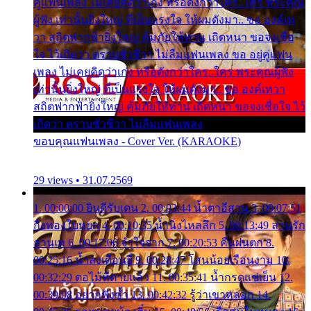
คู่แฟนเพลง ไม่เคยคิดว่าเก่ง หรือดังกว่าใคร..ใคร พระคุณ
ผู้ฟัง เท่านั้นยิ่งใหญ่ ที่เป็นแรงใจ ให้ผมดังมา.. ขอ องค์เท
วา สถิตฟากฟ้ายิ่งใหญ่ คุ้มภัยให้ท่าน เถิดหนา ขอจงเชื่อ
ใจ ไว้เถิดว่า ตราบชั่วชีวา ไม่ลืมแฟนเพลง ขอ อยู่คู่แฟน
เพลง ไม่เคยคิดว่าเก่ง หรือดังกว่าใคร..ใคร พระคุณผู้ฟัง
เท่านั้นยิ่งใหญ่ ที่เป็นแรงใจ ให้ผมดังมา.. ขอ องค์เทวา
สถิตฟากฟ้ายิ่งใหญ่ คุ้มภัยให้ท่าน เถิดหนา ขอจงเชื่อใจ ไว้
เถิดว่า ตราบชั่วชีวา ไม่ลืมแฟนเพลง
ขอบคุณแฟนเพลง - Cover Ver. (KARAOKE)
29 views • 31.07.2569
1. 00:00:00 ยินดีรับเดน 2. 00:03:44 น้ำตาอีสาน 3. 00:07:51
กิ่งทองใบหยก 4. 00:10:35 น้ำนิ่งไหลลึก 5. 00:13:49 ลานรัก
ลานเท 6. 00:17:06 จำใจจาก 7. 00:20:53 คืนฝนตก 8.
00:25:16 น้ำลงเดือนยี่ 9. 00:28:47 โสนน้อยเรือนงาม 10.
00:32:29 ตอไม้ที่ตายแล้ว 11. 00:35:41 น้ำกรดแช่เย็น 12.
00:39:08 อยากฟังซ้ำ 13. 00:42:32 รู้ว่าเขาหลอก 14.