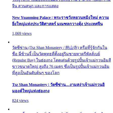
จีน สวนสนุก และการแสดง
New Yuanming Palace | พระราชวังหยวนหมิงใหม่ ความ
ยิ่งใหญ่แห่งประวัติศาสตร์ มณฑลกวางตุ้ง ประเทศจีน
1,069 views
วัดซีซ่าน (Tsz Shan Monastery / 慈山寺) หรือที่รู้จักกันใน
ชื่อ ฉี่ซ้านจี๋ เป็นวัดพุทธที่ตั้งอยู่ริมชายหาดรีพัลส์เบย์
(Repulse Bay) ในฮ่องกง โดดเด่นด้วยรูปปั้นเจ้าแม่กวนอิมสี
ขาวขนาดใหญ่ สูงถึง 76 เมตร ซึ่งเป็นรูปปั้นเจ้าแม่กวนอิม
ที่สูงเป็นอันดับต้นๆ ของโลก
Tsz Shan Monastery | วัดซีซ่าน…งามสง่าเจ้าแม่กวนอิ
มองค์ใหญ่แห่งฮ่องกง
824 views