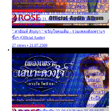
00:45:25 รอหน่อยน้องติ๋ม 15. 00:48:56 เรือล่มในหนอง 16.
00:51:43 บัตรเชิญสีเลือด 17. 00:56:07 อดีตรักโรงทอ 18.
01:00:00 เขมรไล่ควาย 19. 01:02:55 สาวสวนแตง 20.
01:05:51 แอบมอง 21. 01:09:27 พบรักปากน้ำโพ 22.
01:13:06 สายัณห์เมา
" สายัณห์ สัญญา " ขวัญใจคนเดิม - รวมเพลงดังเพราะๆ
ซึ้งๆ (Official Audio)
27 views • 21.07.2569
1. 00:00:00 ทำไมทำฉันได้ 2. 00:03:20 นางฟ้าสลัม 3.
00:06:50 คน 4. 00:10:36 บุญเหลือเกิน 5. 00:13:58 ฝนหยาด
สุดท้าย 6. 00:17:30 ยาใจยาจก 7. 00:20:30 คิดดูให้ดี 8.
00:24:21 ลบรอยแผลรัก 9. 00:27:35 เหมือนใจโดนกรีด 10.
00:30:54 ขบวนการเปาเปียว 11. 00:34:05 คำรำพัน 12.
00:37:20 ปาหนัน 13. 00:40:37 ใจเจ้ากรรม 14. 00:44:15 จูบ
ฉันแล้วจงตายเสีย 15. 00:47:24 ขอสูมาเต๊อะ 16. 00:51:11
คนใจมาร 17. 00:54:50 คืนทรมาน 18. 00:58:25 รักนี้สีดำ
19. 01:01:44 ส่วนเกิน 20. 01:05:42 หยาดน้ำฝนหยดน้ำตา
21. 01:09:13 เหลือเพียงฝัน 22. 01:13:26 เขา 23. 01:16:37