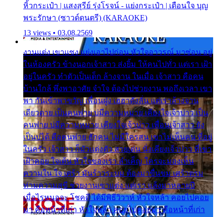
หิ้วกระเป๋า | แสงสุรีย์ รุ่งโรจน์ - แย่งกระเป๋า | เตือนใจ บุญ
พระรักษา (ซาวด์ดนตรี) (KARAOKE)
13 views • 03.08.2569
งานแต่ง เขาแซง แย่งเอาไปก่อน หัวใจอาวรณ์ มาซ่อน อยู่
ในห้องครัว ข้างนอกเจ้าสาว ส่งยิ้ม ให้คนไปทั่ว แต่เรา เฝ้า
อยู่ในครัว ทำตัวเป็นเด็ก ล้างจาน ในเมื่อ เจ้าสาว คือคน
บ้านใกล้ พึ่งพาอาศัย จำใจ ต้องไปช่วยงาน พอถึงเวลา เขา
พา กันเข้าพาขวัญ เพื่อนฝูง เฮฮาดังลั่น แต่เราล้างจาน
เดียวดาย เป็นคนพ่าย บ่มีความหมาย เคียงใจเจ้าบ่าว เป็น
คนพ่าย บ่มีความหมาย เคียงใจเจ้าบ่าว เพื่อนเจ้าสาว ยัง
เป็นบ่ได้ คือคนพ่าย ฮักคน ไม่มีใครสน เขาไม่เห็นคน ที่อยู่
ในครัว เจ้าสาว ก็มัวแต่งตัว สวยเด่น นั่งเคียงเจ้าบ่าว ที่เขา
เฝ้าคอย ใจเต้น หัวใจของเรา ลำเค็ญ ใครจะมองเห็น
ความใน ใจ เศร้า มันร้าวระบม ต้องมาขื่นขม เศร้าตรม
ท่ามความสุขี ช่วยงานเขาแต่ง แต่เรา แล้งมาหลายปี
เมื่อไรหนอจะ โชคดี ได้มีพิธีวิวาห์ หัวใจหล้า คอยไปคอย
มา คือหน้าที่เก่า หัวใจหล้า คอยไปคอยมา คือหน้าที่เก่า