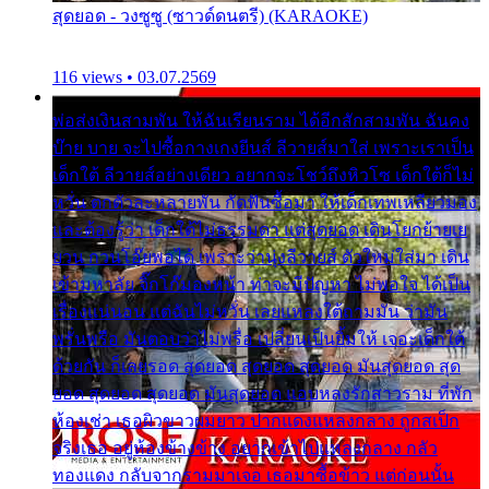
สุดยอด - วงซูซู (ซาวด์ดนตรี) (KARAOKE)
116 views • 03.07.2569
พ่อส่งเงินสามพัน ให้ฉันเรียนราม ได้อีกสักสามพัน ฉันคง
บ๊าย บาย จะไปซื้อกางเกงยีนส์ ลีวายส์มาใส่ เพราะเราเป็น
เด็กใต้ ลีวายส์อย่างเดียว อยากจะโชว์ถึงหิวโซ เด็กใต้ก็ไม่
หวั่น ตกตัวละหลายพัน กัดฟันซื้อมา ให้เด็กเทพเหลียวมอง
และต้องรู้ว่า เด็กใต้ไม่ธรรมดา แต่สุดยอด เดินโยกย้ายเย
ยวน กวนโอ๊ยพอได้ เพราะว่านุ่งลีวายส์ ตัวใหม่ใส่มา เดิน
เข้ามหาลัย จิ๊กโก๊มองหน้า ท่าจะมีปัญหา ไม่พอใจ ได้เป็น
เรื่องแน่นอน แต่ฉันไม่หวั่น เลยแหลงใต้ถามมัน ว่ามัน
พรั่นพรือ มันตอบว่าไม่พรื่อ เปลี่ยนเป็นยิ้มให้ เจอะเด็กใต้
ด้วยกัน ก็เลยรอด สุดยอด สุดยอด สุดยอด มันสุดยอด สุด
ยอด สุดยอด สุดยอด มันสุดยอด แอบหลงรักสาวราม ที่พัก
ห้องเช่า เธอผิวขาวผมยาว ปากแดงแหลงกลาง ถูกสเป็ก
จริงเธอ อยู่ห้องข้างข้าง อยากเข้าไปแหลงกลาง กลัว
ทองแดง กลับจากรามมาเจอ เธอมาซื้อข้าว แต่ก่อนนั้น