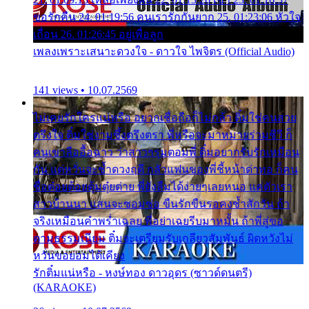
ขอรักคืน 24. 01:19:56 คนเรารักกันยาก 25. 01:23:06 หัวใจ
เถื่อน 26. 01:26:45 อยู่เพื่อลูก
เพลงเพราะเสนาะดวงใจ - ดาวใจ ไพจิตร (Official Audio)
141 views • 10.07.2569
ไม่เคยรักใครแน่หรือ อยากเชื่อถือก็ไม่กล้า ติ๋มใช่คนสวย
ตรึงใจ ติ๋มใช่งามซึ้งตรึงตรา พี่หรือจะมาหมายร่วมชีวี ก็
คนเขาลืออื้อฉาว ว่าสาวๆรุมตอมพี่ ติ๋มอยากรับรักเหมือน
กัน แต่หวั่นจะช้ำดวงฤดี กลัวแฟนของพี่ชี้หน้าด่าทอ ก็คน
ชื่อต๋อยต้อยตุ้มตุ๋ยต่าย พี่ยังลืมได้ง่ายๆเลยหนอ แค่ตัวเรา
สาวบ้านนา แสนจะซอมซ่อ ขืนรักขืนรอคงช้ำสักวัน ถ้า
จริงเหมือนคำพร่ำเฉลย พี่อย่าเฉยรีบมาหมั้น ถ้าพี่สู่ขอ
ตามธรรมเนียม ติ๋มจะเตรียมรับเกลียวสัมพันธ์ ผิดหวังไม่
หวั่นขอยอมได้เคียง
รักติ๋มแน่หรือ - หงษ์ทอง ดาวอุดร (ซาวด์ดนตรี)
(KARAOKE)