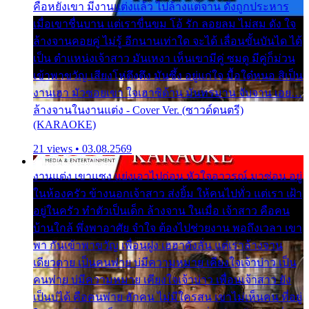
คือหยังเขา มีงานแต่งแล้ว ไปล้างแต่จาน ดั่งถูกประหาร
เมื่อเขาชื่นบาน แต่เราขื่นขม โอ้ รัก ลอยลม ไม่สม ดัง ใจ
ล้างจานคอยคู่ ไม่รู้ อีกนานเท่าใด จะได้ เลื่อนขั้นบันได ได้
เป็น ตำแหน่งเจ้าสาว มันเหงา เห็นเขามีคู่ ซมดู มีคู่ก็ม่วน
เข้าพาขวัญ เสียงโห่ตึงตึง มันซึ้ง อยู่แก่ใจ มื้อใด๋หนอ สิเป็น
งานเฮา มัวซอยเขา ใจเฮาซิด้าน มันทรมาน จับจาน เอย…
ล้างจานในงานแต่ง - Cover Ver. (ซาวด์ดนตรี)
(KARAOKE)
21 views • 03.08.2569
งานแต่ง เขาแซง แย่งเอาไปก่อน หัวใจอาวรณ์ มาซ่อน อยู่
ในห้องครัว ข้างนอกเจ้าสาว ส่งยิ้ม ให้คนไปทั่ว แต่เรา เฝ้า
อยู่ในครัว ทำตัวเป็นเด็ก ล้างจาน ในเมื่อ เจ้าสาว คือคน
บ้านใกล้ พึ่งพาอาศัย จำใจ ต้องไปช่วยงาน พอถึงเวลา เขา
พา กันเข้าพาขวัญ เพื่อนฝูง เฮฮาดังลั่น แต่เราล้างจาน
เดียวดาย เป็นคนพ่าย บ่มีความหมาย เคียงใจเจ้าบ่าว เป็น
คนพ่าย บ่มีความหมาย เคียงใจเจ้าบ่าว เพื่อนเจ้าสาว ยัง
เป็นบ่ได้ คือคนพ่าย ฮักคน ไม่มีใครสน เขาไม่เห็นคน ที่อยู่