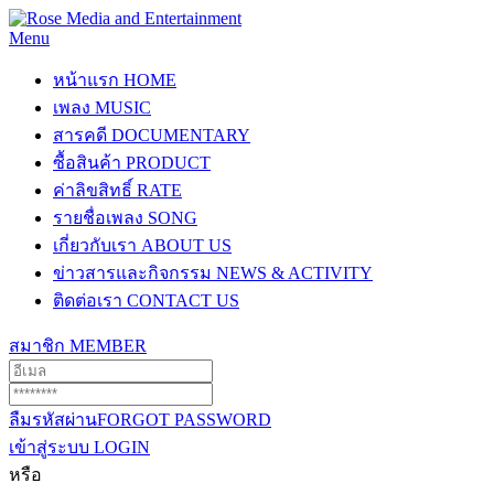
Menu
หน้าแรก
HOME
เพลง
MUSIC
สารคดี
DOCUMENTARY
ซื้อสินค้า
PRODUCT
ค่าลิขสิทธิ์
RATE
รายชื่อเพลง
SONG
เกี่ยวกับเรา
ABOUT US
ข่าวสารและกิจกรรม
NEWS & ACTIVITY
ติดต่อเรา
CONTACT US
สมาชิก
MEMBER
ลืมรหัสผ่าน
FORGOT PASSWORD
เข้าสู่ระบบ
LOGIN
หรือ