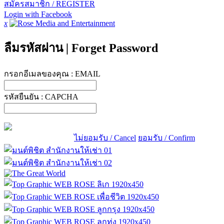
สมัครสมาชิก / REGISTER
Login with Facebook
x
ลืมรหัสผ่าน
|
Forget Password
กรอกอีเมลของคุณ :
EMAIL
รหัสยืนยัน :
CAPCHA
ไม่ยอมรับ / Cancel
ยอมรับ / Confirm