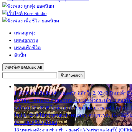
เพลงลูกทุ่ง
เพลงลูกกรุง
เพลงเพื่อชีวิต
อัลบั้ม
เพลงทั้งหมด
Music All
ค้นหา
Search
1. 00:00 สามสิบยังแจ๋ว - ยอดรัก สลักใจ 2. 02:49 รักมาห้าปี
ทำหล่น - ศรเพชร ศรสุพรรณ 6. 14:49 หิ้วกระเป๋า - แสงสุรีย์ 
รุ่งโรจน์ 10. 28:08 ไม่มีเวลาไปหาเมียน้อย - ยอดรัก สลักใ
ใจ 14. 42:49 ไอ้หวังตายแน่ - ศรเพชร ศรสุพรรณ 15. 46:35 ธา
จ๋า - แสงสุรีย์ รุ่งโรจน์
18 บทเพลงดังจากฟากฟ้า - ยอดรัก/ศรเพชร/แสงสุรีย์ (Officia