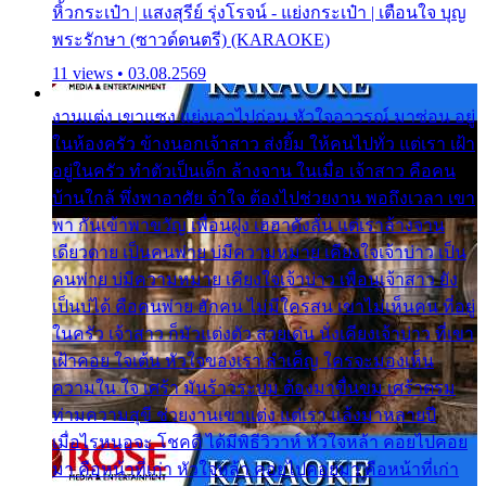
หิ้วกระเป๋า | แสงสุรีย์ รุ่งโรจน์ - แย่งกระเป๋า | เตือนใจ บุญ
พระรักษา (ซาวด์ดนตรี) (KARAOKE)
11 views • 03.08.2569
งานแต่ง เขาแซง แย่งเอาไปก่อน หัวใจอาวรณ์ มาซ่อน อยู่
ในห้องครัว ข้างนอกเจ้าสาว ส่งยิ้ม ให้คนไปทั่ว แต่เรา เฝ้า
อยู่ในครัว ทำตัวเป็นเด็ก ล้างจาน ในเมื่อ เจ้าสาว คือคน
บ้านใกล้ พึ่งพาอาศัย จำใจ ต้องไปช่วยงาน พอถึงเวลา เขา
พา กันเข้าพาขวัญ เพื่อนฝูง เฮฮาดังลั่น แต่เราล้างจาน
เดียวดาย เป็นคนพ่าย บ่มีความหมาย เคียงใจเจ้าบ่าว เป็น
คนพ่าย บ่มีความหมาย เคียงใจเจ้าบ่าว เพื่อนเจ้าสาว ยัง
เป็นบ่ได้ คือคนพ่าย ฮักคน ไม่มีใครสน เขาไม่เห็นคน ที่อยู่
ในครัว เจ้าสาว ก็มัวแต่งตัว สวยเด่น นั่งเคียงเจ้าบ่าว ที่เขา
เฝ้าคอย ใจเต้น หัวใจของเรา ลำเค็ญ ใครจะมองเห็น
ความใน ใจ เศร้า มันร้าวระบม ต้องมาขื่นขม เศร้าตรม
ท่ามความสุขี ช่วยงานเขาแต่ง แต่เรา แล้งมาหลายปี
เมื่อไรหนอจะ โชคดี ได้มีพิธีวิวาห์ หัวใจหล้า คอยไปคอย
มา คือหน้าที่เก่า หัวใจหล้า คอยไปคอยมา คือหน้าที่เก่า