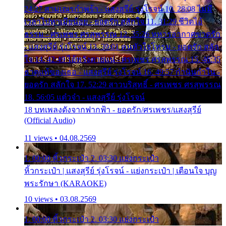
24:27 สามเณรกำพร้า - แสงสุรีย์ รุ่งโรจน์ 10. 28:08 ไม่มี
เวลาไปหาเมียน้อย - ยอดรัก สลักใจ 11. 31:29 ชีวิตไอ้
ธรรม - ศรเพชร ศรสุพรรณ 12. 35:26 ทหารอากาศขาดรัก
- แสงสุรีย์ รุ่งโรจน์ 13. 39:01 คนหัวใจโทรม - ยอดรัก สลัก
ใจ 14. 42:49 ไอ้หวังตายแน่ - ศรเพชร ศรสุพรรณ 15. 46:35
ธาตุแท้ของเธอ - แสงสุรีย์ รุ่งโรจน์ 16. 49:57 กำนันกำใน -
ยอดรัก สลักใจ 17. 52:29 สาวบริสุทธิ์ - ศรเพชร ศรสุพรรณ
18. 56:05 แต๋วจ๋า - แสงสุรีย์ รุ่งโรจน์
18 บทเพลงดังจากฟากฟ้า - ยอดรัก/ศรเพชร/แสงสุรีย์
(Official Audio)
11 views • 04.08.2569
1. 00:00 หิ้วกระเป๋า 2. 03:30 แย่งกระเป๋า
หิ้วกระเป๋า | แสงสุรีย์ รุ่งโรจน์ - แย่งกระเป๋า | เตือนใจ บุญ
พระรักษา (KARAOKE)
10 views • 03.08.2569
1. 00:00 หิ้วกระเป๋า 2. 03:30 แย่งกระเป๋า