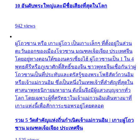
10 อันดับพระใหญ่และมีชื่อเสียงที่สุดในโลก
942 views
ผู่โถวซาน หรือ เกาะผู่โถว เป็นเกาะเล็กๆ ที่ตั้งอยู่ในส่วน
ตะวันออกของเมืองโจวซาน มณฑลเจ้อเจียง ประเทศจีน
โดยอยู่ทางตอนใต้ของนครเซี่ยงไฮ้ ผู่โถวซานเป็น 1 ใน 4
พุทธคีรีหรือภูเขาศักดิ์สิทธิ์ของจีน ชาวพุทธจีนเชื่อกันว่าผู่
โถวซานเป็นที่ประทับและตรัสรู้ของพระโพธิสัตว์กวนอิม
หรือเจ้าแม่กวนอิม ซึ่งเป็นหนึ่งในเทพเจ้าที่สำคัญที่สุดใน
ศาสนาพุทธนิกายมหายาน ดังนั้นจึงมีผู้แสวงบุญจากทั่ว
โลก โดยเฉพาะผู้ที่ศรัทธาในเจ้าแม่กวนอิมเดินทางมาที่
เกาะแห่งนี้เพื่อสักการะขอพรอยู่โดยตลอด
รวม 5 วัดสำคัญแห่งถิ่นกำเนิดเจ้าแม่กวนอิม | เกาะผู่โถว
ซาน มณฑลเจ้อเจียง ประเทศจีน
1,525 views