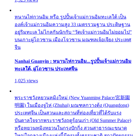
หนานไห่กวนอิม หรือ รูปปั้นเจ้าแม่กวนอิมทะเลใต้ เป็น
องค์เจ้าแม่กวนอิมความสูง 33 เมตรรวมฐาน ประดิษฐาน
อยู่ริมทะเล ไม่ไกลกันนักกับ “วัดเจ้าแม่กวนอิมไม่ยอมไป”
บนเกาะผู่โถวซาน เมืองโจวซาน มณฑลเจ้อเจียง ประเทศ
จีน
Nanhai Guanyin : หนานไห่กวนอิม...รูปปั้นเจ้าแม่กวนอิม
ทะเลใต้, ผู่โถวซาน ประเทศจีน
1,025 views
พระราชวังหยวนหมิงใหม่ (New Yuanming Palace/宮新園
明園) ในเมืองจูไห่ (Zhuhai) มณฑลกวางตุ้ง (Quangdong)
ประเทศจีน เป็นสวนและสถานที่ท่องเที่ยวที่ได้รับแรง
บันดาลใจจากพระราชวังฤดูร้อนเก่า (Old Summer Palace)
หรือหยวนหมิงหยวนในกรุงปักกิ่ง สวนสาธารณะขนาด
ใหญ่ใจกลางเมืองแห่งนี้มีครบทั้งธรรมชาติ สถาปัตยกรรม