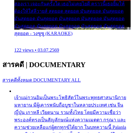
สองเรา เจอะกันครั้งใด เธอไม่เคยไยดี คราวนี้เธอยิ้มให้
ต้องให้ใส่ลีวายส์ สุดยอด สุดยอด มันสุดยอด มันสุดยอด
มันสุดยอด มันสุดยอด มันสุดยอด มันสุดยอด มันสุดยอด
มันสุดยอด มันสุดยอด มันสุดยอด มันสุดยอด มันสุดยอด
สุดยอด - วงซูซู (KARAOKE)
122 views • 03.07.2569
สารคดี
|
DOCUMENTARY
สารคดีทั้งหมด
DOCUMENTARY ALL
เจ้าแม่กวนอิมเป็นพระโพธิสัตว์ในพระพุทธศาสนานิกาย
มหายาน มีผู้เคารพนับถือบูชาในหลายประเทศ เช่น จีน
ญี่ปุ่น เกาหลี เวียดนาม รวมทั้งไทย โดยมีความเชื่อว่า
พระองค์ทรงเป็นสัญลักษณ์แห่งความเมตตา กรุณา และ
ความช่วยเหลือแก่ผู้ตกทุกข์ได้ยาก ในบทความนี้ Palanla