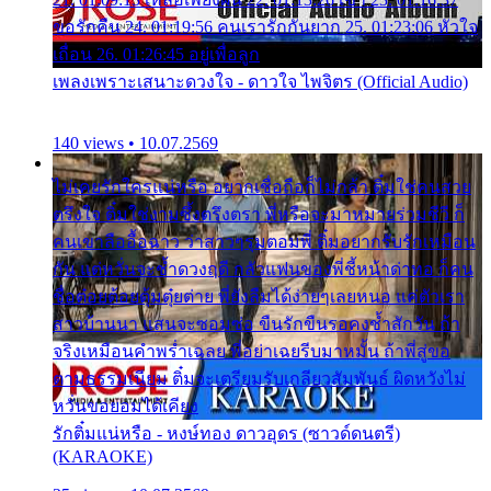
ขอรักคืน 24. 01:19:56 คนเรารักกันยาก 25. 01:23:06 หัวใจ
เถื่อน 26. 01:26:45 อยู่เพื่อลูก
เพลงเพราะเสนาะดวงใจ - ดาวใจ ไพจิตร (Official Audio)
140 views • 10.07.2569
ไม่เคยรักใครแน่หรือ อยากเชื่อถือก็ไม่กล้า ติ๋มใช่คนสวย
ตรึงใจ ติ๋มใช่งามซึ้งตรึงตรา พี่หรือจะมาหมายร่วมชีวี ก็
คนเขาลืออื้อฉาว ว่าสาวๆรุมตอมพี่ ติ๋มอยากรับรักเหมือน
กัน แต่หวั่นจะช้ำดวงฤดี กลัวแฟนของพี่ชี้หน้าด่าทอ ก็คน
ชื่อต๋อยต้อยตุ้มตุ๋ยต่าย พี่ยังลืมได้ง่ายๆเลยหนอ แค่ตัวเรา
สาวบ้านนา แสนจะซอมซ่อ ขืนรักขืนรอคงช้ำสักวัน ถ้า
จริงเหมือนคำพร่ำเฉลย พี่อย่าเฉยรีบมาหมั้น ถ้าพี่สู่ขอ
ตามธรรมเนียม ติ๋มจะเตรียมรับเกลียวสัมพันธ์ ผิดหวังไม่
หวั่นขอยอมได้เคียง
รักติ๋มแน่หรือ - หงษ์ทอง ดาวอุดร (ซาวด์ดนตรี)
(KARAOKE)