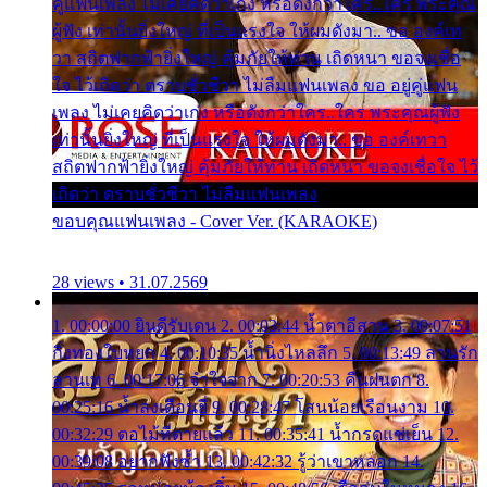
คู่แฟนเพลง ไม่เคยคิดว่าเก่ง หรือดังกว่าใคร..ใคร พระคุณ
ผู้ฟัง เท่านั้นยิ่งใหญ่ ที่เป็นแรงใจ ให้ผมดังมา.. ขอ องค์เท
วา สถิตฟากฟ้ายิ่งใหญ่ คุ้มภัยให้ท่าน เถิดหนา ขอจงเชื่อ
ใจ ไว้เถิดว่า ตราบชั่วชีวา ไม่ลืมแฟนเพลง ขอ อยู่คู่แฟน
เพลง ไม่เคยคิดว่าเก่ง หรือดังกว่าใคร..ใคร พระคุณผู้ฟัง
เท่านั้นยิ่งใหญ่ ที่เป็นแรงใจ ให้ผมดังมา.. ขอ องค์เทวา
สถิตฟากฟ้ายิ่งใหญ่ คุ้มภัยให้ท่าน เถิดหนา ขอจงเชื่อใจ ไว้
เถิดว่า ตราบชั่วชีวา ไม่ลืมแฟนเพลง
ขอบคุณแฟนเพลง - Cover Ver. (KARAOKE)
28 views • 31.07.2569
1. 00:00:00 ยินดีรับเดน 2. 00:03:44 น้ำตาอีสาน 3. 00:07:51
กิ่งทองใบหยก 4. 00:10:35 น้ำนิ่งไหลลึก 5. 00:13:49 ลานรัก
ลานเท 6. 00:17:06 จำใจจาก 7. 00:20:53 คืนฝนตก 8.
00:25:16 น้ำลงเดือนยี่ 9. 00:28:47 โสนน้อยเรือนงาม 10.
00:32:29 ตอไม้ที่ตายแล้ว 11. 00:35:41 น้ำกรดแช่เย็น 12.
00:39:08 อยากฟังซ้ำ 13. 00:42:32 รู้ว่าเขาหลอก 14.