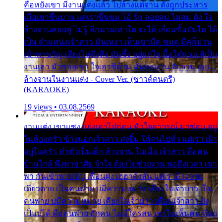
คือหยังเขา มีงานแต่งแล้ว ไปล้างแต่จาน ดั่งถูกประหาร
เมื่อเขาชื่นบาน แต่เราขื่นขม โอ้ รัก ลอยลม ไม่สม ดัง ใจ
ล้างจานคอยคู่ ไม่รู้ อีกนานเท่าใด จะได้ เลื่อนขั้นบันได ได้
เป็น ตำแหน่งเจ้าสาว มันเหงา เห็นเขามีคู่ ซมดู มีคู่ก็ม่วน
เข้าพาขวัญ เสียงโห่ตึงตึง มันซึ้ง อยู่แก่ใจ มื้อใด๋หนอ สิเป็น
งานเฮา มัวซอยเขา ใจเฮาซิด้าน มันทรมาน จับจาน เอย…
ล้างจานในงานแต่ง - Cover Ver. (ซาวด์ดนตรี)
(KARAOKE)
19 views • 03.08.2569
งานแต่ง เขาแซง แย่งเอาไปก่อน หัวใจอาวรณ์ มาซ่อน อยู่
ในห้องครัว ข้างนอกเจ้าสาว ส่งยิ้ม ให้คนไปทั่ว แต่เรา เฝ้า
อยู่ในครัว ทำตัวเป็นเด็ก ล้างจาน ในเมื่อ เจ้าสาว คือคน
บ้านใกล้ พึ่งพาอาศัย จำใจ ต้องไปช่วยงาน พอถึงเวลา เขา
พา กันเข้าพาขวัญ เพื่อนฝูง เฮฮาดังลั่น แต่เราล้างจาน
เดียวดาย เป็นคนพ่าย บ่มีความหมาย เคียงใจเจ้าบ่าว เป็น
คนพ่าย บ่มีความหมาย เคียงใจเจ้าบ่าว เพื่อนเจ้าสาว ยัง
เป็นบ่ได้ คือคนพ่าย ฮักคน ไม่มีใครสน เขาไม่เห็นคน ที่อยู่