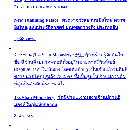
จีน สวนสนุก และการแสดง
New Yuanming Palace | พระราชวังหยวนหมิงใหม่ ความ
ยิ่งใหญ่แห่งประวัติศาสตร์ มณฑลกวางตุ้ง ประเทศจีน
1,068 views
วัดซีซ่าน (Tsz Shan Monastery / 慈山寺) หรือที่รู้จักกันใน
ชื่อ ฉี่ซ้านจี๋ เป็นวัดพุทธที่ตั้งอยู่ริมชายหาดรีพัลส์เบย์
(Repulse Bay) ในฮ่องกง โดดเด่นด้วยรูปปั้นเจ้าแม่กวนอิมสี
ขาวขนาดใหญ่ สูงถึง 76 เมตร ซึ่งเป็นรูปปั้นเจ้าแม่กวนอิม
ที่สูงเป็นอันดับต้นๆ ของโลก
Tsz Shan Monastery | วัดซีซ่าน…งามสง่าเจ้าแม่กวนอิ
มองค์ใหญ่แห่งฮ่องกง
824 views