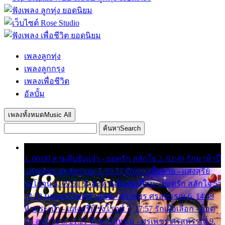
เพลงลูกทุ่ง
เพลงลูกกรุง
เพลงเพื่อชีวิต
อัลบั้ม
เพลงทั้งหมด
Music All
ค้นหา
Search
1. 00:00 สามสิบยังแจ๋ว - ยอดรัก สลักใจ 2. 02:49 รักมาห้าปี
- ศรเพชร ศรสุพรรณ 3. 05:57 รักสาวเสื้อลาย - แสงสุรีย์
รุ่งโรจน์ 4. 09:51 รักสะท้านดินสะเทือน - ยอดรัก สลักใจ 5.
12:23 มอเตอร์ไซค์ทำหล่น - ศรเพชร ศรสุพรรณ 6. 14:49
หิ้วกระเป๋า - แสงสุรีย์ รุ่งโรจน์ 7. 17:57 รักเผื่อเลือก - ยอด
รัก สลักใจ 8. 21:21 น้ำตาไอ้หนุ่ม - ศรเพชร ศรสุพรรณ 9.