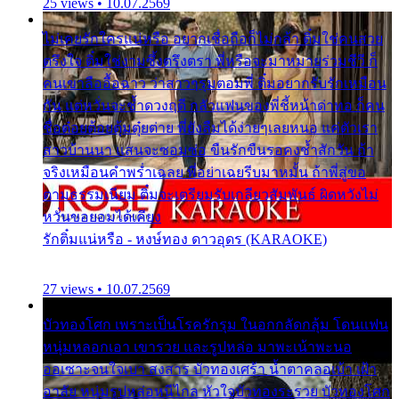
25 views • 10.07.2569
ไม่เคยรักใครแน่หรือ อยากเชื่อถือก็ไม่กล้า ติ๋มใช่คนสวย
ตรึงใจ ติ๋มใช่งามซึ้งตรึงตรา พี่หรือจะมาหมายร่วมชีวี ก็
คนเขาลืออื้อฉาว ว่าสาวๆรุมตอมพี่ ติ๋มอยากรับรักเหมือน
กัน แต่หวั่นจะช้ำดวงฤดี กลัวแฟนของพี่ชี้หน้าด่าทอ ก็คน
ชื่อต๋อยต้อยตุ้มตุ๋ยต่าย พี่ยังลืมได้ง่ายๆเลยหนอ แค่ตัวเรา
สาวบ้านนา แสนจะซอมซ่อ ขืนรักขืนรอคงช้ำสักวัน ถ้า
จริงเหมือนคำพร่ำเฉลย พี่อย่าเฉยรีบมาหมั้น ถ้าพี่สู่ขอ
ตามธรรมเนียม ติ๋มจะเตรียมรับเกลียวสัมพันธ์ ผิดหวังไม่
หวั่นขอยอมได้เคียง
รักติ๋มแน่หรือ - หงษ์ทอง ดาวอุดร (KARAOKE)
27 views • 10.07.2569
บัวทองโศก เพราะเป็นโรครักรุม ในอกกลัดกลุ้ม โดนแฟน
หนุ่มหลอกเอา เขารวย และรูปหล่อ มาพะเน้าพะนอ
ออเซาะจนใจเบา สงสาร บัวทองเศร้า น้ำตาคลอเบ้า เฝ้า
อาลัย หนุ่มรูปหล่อหนีไกล หัวใจบัวทองระรวย บัวทองโศก