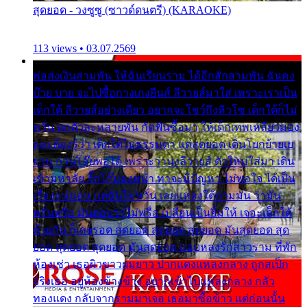
สุดยอด - วงซูซู (ซาวด์ดนตรี) (KARAOKE)
113 views • 03.07.2569
พ่อส่งเงินสามพัน ให้ฉันเรียนราม ได้อีกสักสามพัน ฉันคง
บ๊าย บาย จะไปซื้อกางเกงยีนส์ ลีวายส์มาใส่ เพราะเราเป็น
เด็กใต้ ลีวายส์อย่างเดียว อยากจะโชว์ถึงหิวโซ เด็กใต้ก็ไม่
หวั่น ตกตัวละหลายพัน กัดฟันซื้อมา ให้เด็กเทพเหลียวมอง
และต้องรู้ว่า เด็กใต้ไม่ธรรมดา แต่สุดยอด เดินโยกย้ายเย
ยวน กวนโอ๊ยพอได้ เพราะว่านุ่งลีวายส์ ตัวใหม่ใส่มา เดิน
เข้ามหาลัย จิ๊กโก๊มองหน้า ท่าจะมีปัญหา ไม่พอใจ ได้เป็น
เรื่องแน่นอน แต่ฉันไม่หวั่น เลยแหลงใต้ถามมัน ว่ามัน
พรั่นพรือ มันตอบว่าไม่พรื่อ เปลี่ยนเป็นยิ้มให้ เจอะเด็กใต้
ด้วยกัน ก็เลยรอด สุดยอด สุดยอด สุดยอด มันสุดยอด สุด
ยอด สุดยอด สุดยอด มันสุดยอด แอบหลงรักสาวราม ที่พัก
ห้องเช่า เธอผิวขาวผมยาว ปากแดงแหลงกลาง ถูกสเป็ก
จริงเธอ อยู่ห้องข้างข้าง อยากเข้าไปแหลงกลาง กลัว
ทองแดง กลับจากรามมาเจอ เธอมาซื้อข้าว แต่ก่อนนั้น