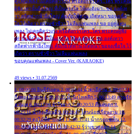
คู่แฟนเพลง ไม่เคยคิดว่าเก่ง หรือดังกว่าใคร..ใคร พระคุณ
ผู้ฟัง เท่านั้นยิ่งใหญ่ ที่เป็นแรงใจ ให้ผมดังมา.. ขอ องค์เท
วา สถิตฟากฟ้ายิ่งใหญ่ คุ้มภัยให้ท่าน เถิดหนา ขอจงเชื่อ
ใจ ไว้เถิดว่า ตราบชั่วชีวา ไม่ลืมแฟนเพลง ขอ อยู่คู่แฟน
เพลง ไม่เคยคิดว่าเก่ง หรือดังกว่าใคร..ใคร พระคุณผู้ฟัง
เท่านั้นยิ่งใหญ่ ที่เป็นแรงใจ ให้ผมดังมา.. ขอ องค์เทวา
สถิตฟากฟ้ายิ่งใหญ่ คุ้มภัยให้ท่าน เถิดหนา ขอจงเชื่อใจ ไว้
เถิดว่า ตราบชั่วชีวา ไม่ลืมแฟนเพลง
ขอบคุณแฟนเพลง - Cover Ver. (KARAOKE)
49 views • 31.07.2569
1. 00:00:00 ยินดีรับเดน 2. 00:03:44 น้ำตาอีสาน 3. 00:07:51
กิ่งทองใบหยก 4. 00:10:35 น้ำนิ่งไหลลึก 5. 00:13:49 ลานรัก
ลานเท 6. 00:17:06 จำใจจาก 7. 00:20:53 คืนฝนตก 8.
00:25:16 น้ำลงเดือนยี่ 9. 00:28:47 โสนน้อยเรือนงาม 10.
00:32:29 ตอไม้ที่ตายแล้ว 11. 00:35:41 น้ำกรดแช่เย็น 12.
00:39:08 อยากฟังซ้ำ 13. 00:42:32 รู้ว่าเขาหลอก 14.