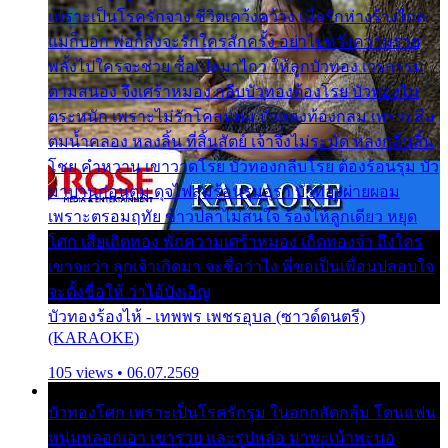
เพราะเป็นโรครักจาง ชีวิตเคว้งคว้าง เมื่อรักห่างร้างไกล
แม่ก็บอก พ่อก็สั่งจะรักใครสักครั้ง อย่าไปหวังความรวย
พลั้งไปใครจะช่วย ซื้อเปลมาไกว ให้ลูกบัวทอง เวรกรรม
ตามสนอง จึงเศร้าหมอง กลีบบัวทองต้องโรย บัวทองไม่
ตระหนัก เพราะไม่รักโคลนตม บัวทองท้องกลม เพราะลืม
ตมน้ำคลอง หลงลิ้น ที่สิ้นสัตย์ เจ้าจึงไม่ระมัด หลงกลิ่นลิ้น
โชย คำหวาน เขาวาดโรย บัวทองกลีบโรย ต้องร้อนรุม บัว
มาบานก่อนตูม ดุจไฟสุมร้อนรุมอุรา บัวทองผ่ายผอม
เพราะตรอมฤทัย ข้าวปลาไม่สนใจ ร้องไห้ลูกเดียว หยุด
โศก เสียเถิดทอง พักความเศร้าหมอง เถิดทองจ๋า ถึงใคร
เขาจะว่า ลูกเจ้าเกิดมา จะชื่อว่าไง พี่ขอเป็นเพื่อนปลอบใจ
จะตั้งชื่อให้ ว่าไอ้บังเอิญ
บัวทองร้องไห้ - เทพพร เพชรอุบล (ซาวด์ดนตรี)
(KARAOKE)
105 views • 06.07.2569
บัวทองโศก เพราะเป็นโรครักรุม ในอกกลัดกลุ้ม โดนแฟน
หนุ่มหลอกเอา เขารวย และรูปหล่อ มาพะเน้าพะนอ