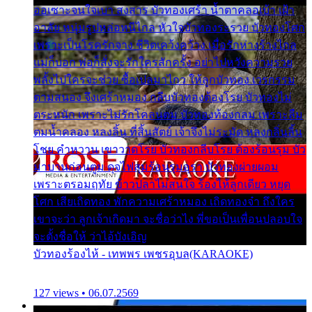
ออเซาะจนใจเบา สงสาร บัวทองเศร้า น้ำตาคลอเบ้า เฝ้า
อาลัย หนุ่มรูปหล่อหนีไกล หัวใจบัวทองระรวย บัวทองโศก
เพราะเป็นโรครักจาง ชีวิตเคว้งคว้าง เมื่อรักห่างร้างไกล
แม่ก็บอก พ่อก็สั่งจะรักใครสักครั้ง อย่าไปหวังความรวย
พลั้งไปใครจะช่วย ซื้อเปลมาไกว ให้ลูกบัวทอง เวรกรรม
ตามสนอง จึงเศร้าหมอง กลีบบัวทองต้องโรย บัวทองไม่
ตระหนัก เพราะไม่รักโคลนตม บัวทองท้องกลม เพราะลืม
ตมน้ำคลอง หลงลิ้น ที่สิ้นสัตย์ เจ้าจึงไม่ระมัด หลงกลิ่นลิ้น
โชย คำหวาน เขาวาดโรย บัวทองกลีบโรย ต้องร้อนรุม บัว
มาบานก่อนตูม ดุจไฟสุมร้อนรุมอุรา บัวทองผ่ายผอม
เพราะตรอมฤทัย ข้าวปลาไม่สนใจ ร้องไห้ลูกเดียว หยุด
โศก เสียเถิดทอง พักความเศร้าหมอง เถิดทองจ๋า ถึงใคร
เขาจะว่า ลูกเจ้าเกิดมา จะชื่อว่าไง พี่ขอเป็นเพื่อนปลอบใจ
จะตั้งชื่อให้ ว่าไอ้บังเอิญ
บัวทองร้องไห้ - เทพพร เพชรอุบล(KARAOKE)
127 views • 06.07.2569