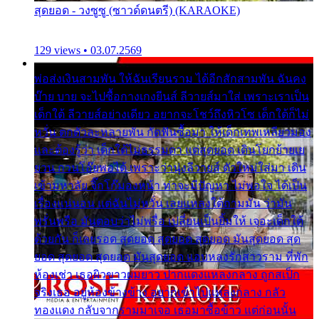
สุดยอด - วงซูซู (ซาวด์ดนตรี) (KARAOKE)
129 views • 03.07.2569
พ่อส่งเงินสามพัน ให้ฉันเรียนราม ได้อีกสักสามพัน ฉันคง
บ๊าย บาย จะไปซื้อกางเกงยีนส์ ลีวายส์มาใส่ เพราะเราเป็น
เด็กใต้ ลีวายส์อย่างเดียว อยากจะโชว์ถึงหิวโซ เด็กใต้ก็ไม่
หวั่น ตกตัวละหลายพัน กัดฟันซื้อมา ให้เด็กเทพเหลียวมอง
และต้องรู้ว่า เด็กใต้ไม่ธรรมดา แต่สุดยอด เดินโยกย้ายเย
ยวน กวนโอ๊ยพอได้ เพราะว่านุ่งลีวายส์ ตัวใหม่ใส่มา เดิน
เข้ามหาลัย จิ๊กโก๊มองหน้า ท่าจะมีปัญหา ไม่พอใจ ได้เป็น
เรื่องแน่นอน แต่ฉันไม่หวั่น เลยแหลงใต้ถามมัน ว่ามัน
พรั่นพรือ มันตอบว่าไม่พรื่อ เปลี่ยนเป็นยิ้มให้ เจอะเด็กใต้
ด้วยกัน ก็เลยรอด สุดยอด สุดยอด สุดยอด มันสุดยอด สุด
ยอด สุดยอด สุดยอด มันสุดยอด แอบหลงรักสาวราม ที่พัก
ห้องเช่า เธอผิวขาวผมยาว ปากแดงแหลงกลาง ถูกสเป็ก
จริงเธอ อยู่ห้องข้างข้าง อยากเข้าไปแหลงกลาง กลัว
ทองแดง กลับจากรามมาเจอ เธอมาซื้อข้าว แต่ก่อนนั้น