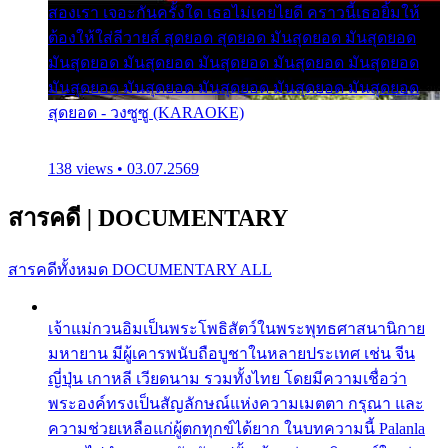
สองเรา เจอะกันครั้งใด เธอไม่เคยไยดี คราวนี้เธอยิ้มให้
ต้องให้ใส่ลีวายส์ สุดยอด สุดยอด มันสุดยอด มันสุดยอด
มันสุดยอด มันสุดยอด มันสุดยอด มันสุดยอด มันสุดยอด
มันสุดยอด มันสุดยอด มันสุดยอด มันสุดยอด มันสุดยอด
สุดยอด - วงซูซู (KARAOKE)
138 views • 03.07.2569
สารคดี
|
DOCUMENTARY
สารคดีทั้งหมด
DOCUMENTARY ALL
เจ้าแม่กวนอิมเป็นพระโพธิสัตว์ในพระพุทธศาสนานิกาย
มหายาน มีผู้เคารพนับถือบูชาในหลายประเทศ เช่น จีน
ญี่ปุ่น เกาหลี เวียดนาม รวมทั้งไทย โดยมีความเชื่อว่า
พระองค์ทรงเป็นสัญลักษณ์แห่งความเมตตา กรุณา และ
ความช่วยเหลือแก่ผู้ตกทุกข์ได้ยาก ในบทความนี้ Palanla