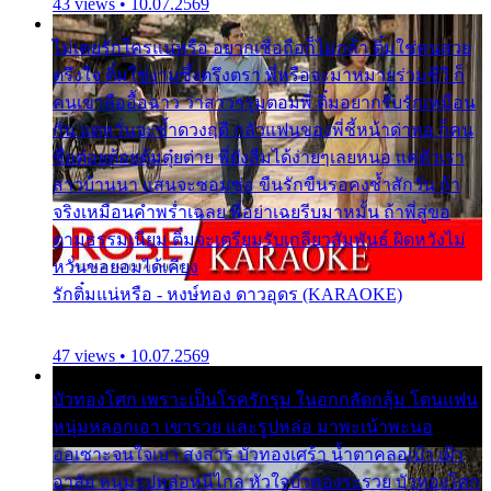
43 views • 10.07.2569
ไม่เคยรักใครแน่หรือ อยากเชื่อถือก็ไม่กล้า ติ๋มใช่คนสวย
ตรึงใจ ติ๋มใช่งามซึ้งตรึงตรา พี่หรือจะมาหมายร่วมชีวี ก็
คนเขาลืออื้อฉาว ว่าสาวๆรุมตอมพี่ ติ๋มอยากรับรักเหมือน
กัน แต่หวั่นจะช้ำดวงฤดี กลัวแฟนของพี่ชี้หน้าด่าทอ ก็คน
ชื่อต๋อยต้อยตุ้มตุ๋ยต่าย พี่ยังลืมได้ง่ายๆเลยหนอ แค่ตัวเรา
สาวบ้านนา แสนจะซอมซ่อ ขืนรักขืนรอคงช้ำสักวัน ถ้า
จริงเหมือนคำพร่ำเฉลย พี่อย่าเฉยรีบมาหมั้น ถ้าพี่สู่ขอ
ตามธรรมเนียม ติ๋มจะเตรียมรับเกลียวสัมพันธ์ ผิดหวังไม่
หวั่นขอยอมได้เคียง
รักติ๋มแน่หรือ - หงษ์ทอง ดาวอุดร (KARAOKE)
47 views • 10.07.2569
บัวทองโศก เพราะเป็นโรครักรุม ในอกกลัดกลุ้ม โดนแฟน
หนุ่มหลอกเอา เขารวย และรูปหล่อ มาพะเน้าพะนอ
ออเซาะจนใจเบา สงสาร บัวทองเศร้า น้ำตาคลอเบ้า เฝ้า
อาลัย หนุ่มรูปหล่อหนีไกล หัวใจบัวทองระรวย บัวทองโศก