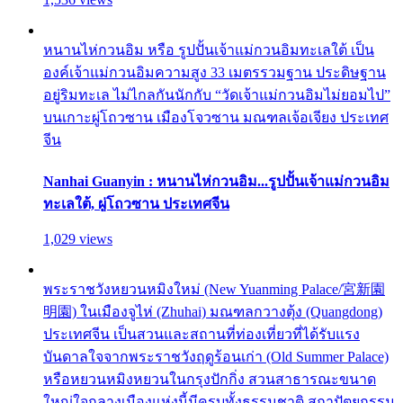
หนานไห่กวนอิม หรือ รูปปั้นเจ้าแม่กวนอิมทะเลใต้ เป็น
องค์เจ้าแม่กวนอิมความสูง 33 เมตรรวมฐาน ประดิษฐาน
อยู่ริมทะเล ไม่ไกลกันนักกับ “วัดเจ้าแม่กวนอิมไม่ยอมไป”
บนเกาะผู่โถวซาน เมืองโจวซาน มณฑลเจ้อเจียง ประเทศ
จีน
Nanhai Guanyin : หนานไห่กวนอิม...รูปปั้นเจ้าแม่กวนอิม
ทะเลใต้, ผู่โถวซาน ประเทศจีน
1,029 views
พระราชวังหยวนหมิงใหม่ (New Yuanming Palace/宮新園
明園) ในเมืองจูไห่ (Zhuhai) มณฑลกวางตุ้ง (Quangdong)
ประเทศจีน เป็นสวนและสถานที่ท่องเที่ยวที่ได้รับแรง
บันดาลใจจากพระราชวังฤดูร้อนเก่า (Old Summer Palace)
หรือหยวนหมิงหยวนในกรุงปักกิ่ง สวนสาธารณะขนาด
ใหญ่ใจกลางเมืองแห่งนี้มีครบทั้งธรรมชาติ สถาปัตยกรรม