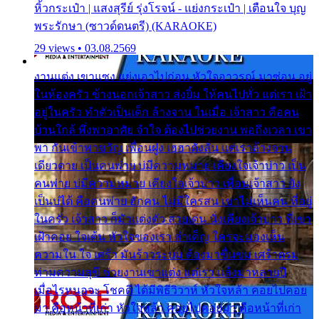
หิ้วกระเป๋า | แสงสุรีย์ รุ่งโรจน์ - แย่งกระเป๋า | เตือนใจ บุญ
พระรักษา (ซาวด์ดนตรี) (KARAOKE)
29 views • 03.08.2569
งานแต่ง เขาแซง แย่งเอาไปก่อน หัวใจอาวรณ์ มาซ่อน อยู่
ในห้องครัว ข้างนอกเจ้าสาว ส่งยิ้ม ให้คนไปทั่ว แต่เรา เฝ้า
อยู่ในครัว ทำตัวเป็นเด็ก ล้างจาน ในเมื่อ เจ้าสาว คือคน
บ้านใกล้ พึ่งพาอาศัย จำใจ ต้องไปช่วยงาน พอถึงเวลา เขา
พา กันเข้าพาขวัญ เพื่อนฝูง เฮฮาดังลั่น แต่เราล้างจาน
เดียวดาย เป็นคนพ่าย บ่มีความหมาย เคียงใจเจ้าบ่าว เป็น
คนพ่าย บ่มีความหมาย เคียงใจเจ้าบ่าว เพื่อนเจ้าสาว ยัง
เป็นบ่ได้ คือคนพ่าย ฮักคน ไม่มีใครสน เขาไม่เห็นคน ที่อยู่
ในครัว เจ้าสาว ก็มัวแต่งตัว สวยเด่น นั่งเคียงเจ้าบ่าว ที่เขา
เฝ้าคอย ใจเต้น หัวใจของเรา ลำเค็ญ ใครจะมองเห็น
ความใน ใจ เศร้า มันร้าวระบม ต้องมาขื่นขม เศร้าตรม
ท่ามความสุขี ช่วยงานเขาแต่ง แต่เรา แล้งมาหลายปี
เมื่อไรหนอจะ โชคดี ได้มีพิธีวิวาห์ หัวใจหล้า คอยไปคอย
มา คือหน้าที่เก่า หัวใจหล้า คอยไปคอยมา คือหน้าที่เก่า