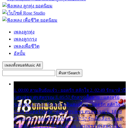
เพลงลูกทุ่ง
เพลงลูกกรุง
เพลงเพื่อชีวิต
อัลบั้ม
เพลงทั้งหมด
Music All
ค้นหา
Search
1. 00:00 สามสิบยังแจ๋ว - ยอดรัก สลักใจ 2. 02:49 รักมาห้าปี
- ศรเพชร ศรสุพรรณ 3. 05:57 รักสาวเสื้อลาย - แสงสุรีย์
รุ่งโรจน์ 4. 09:51 รักสะท้านดินสะเทือน - ยอดรัก สลักใจ 5.
12:23 มอเตอร์ไซค์ทำหล่น - ศรเพชร ศรสุพรรณ 6. 14:49
หิ้วกระเป๋า - แสงสุรีย์ รุ่งโรจน์ 7. 17:57 รักเผื่อเลือก - ยอด
รัก สลักใจ 8. 21:21 น้ำตาไอ้หนุ่ม - ศรเพชร ศรสุพรรณ 9.