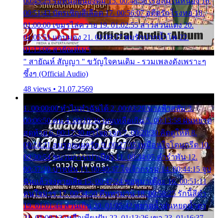
00:45:25 รอหน่อยน้องติ๋ม 15. 00:48:56 เรือล่มในหนอง 16.
00:51:43 บัตรเชิญสีเลือด 17. 00:56:07 อดีตรักโรงทอ 18.
01:00:00 เขมรไล่ควาย 19. 01:02:55 สาวสวนแตง 20.
01:05:51 แอบมอง 21. 01:09:27 พบรักปากน้ำโพ 22.
01:13:06 สายัณห์เมา
" สายัณห์ สัญญา " ขวัญใจคนเดิม - รวมเพลงดังเพราะๆ
ซึ้งๆ (Official Audio)
48 views • 21.07.2569
1. 00:00:00 ทำไมทำฉันได้ 2. 00:03:20 นางฟ้าสลัม 3.
00:06:50 คน 4. 00:10:36 บุญเหลือเกิน 5. 00:13:58 ฝนหยาด
สุดท้าย 6. 00:17:30 ยาใจยาจก 7. 00:20:30 คิดดูให้ดี 8.
00:24:21 ลบรอยแผลรัก 9. 00:27:35 เหมือนใจโดนกรีด 10.
00:30:54 ขบวนการเปาเปียว 11. 00:34:05 คำรำพัน 12.
00:37:20 ปาหนัน 13. 00:40:37 ใจเจ้ากรรม 14. 00:44:15 จูบ
ฉันแล้วจงตายเสีย 15. 00:47:24 ขอสูมาเต๊อะ 16. 00:51:11
คนใจมาร 17. 00:54:50 คืนทรมาน 18. 00:58:25 รักนี้สีดำ
19. 01:01:44 ส่วนเกิน 20. 01:05:42 หยาดน้ำฝนหยดน้ำตา
21. 01:09:13 เหลือเพียงฝัน 22. 01:13:26 เขา 23. 01:16:37