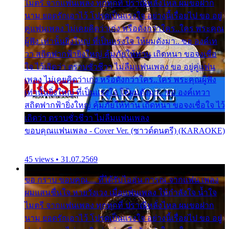
ไมตรี จากแฟนเพลง ทุกทุกที่ ปราณีหลั่งไหล ผมขอฝาก
นาม ยอดรักเอาไว้ โปรดเป็นแรงใจ อย่างนี้เรื่อยไป ขอ อยู่
คู่แฟนเพลง ไม่เคยคิดว่าเก่ง หรือดังกว่าใคร..ใคร พระคุณ
ผู้ฟัง เท่านั้นยิ่งใหญ่ ที่เป็นแรงใจ ให้ผมดังมา.. ขอ องค์เท
วา สถิตฟากฟ้ายิ่งใหญ่ คุ้มภัยให้ท่าน เถิดหนา ขอจงเชื่อ
ใจ ไว้เถิดว่า ตราบชั่วชีวา ไม่ลืมแฟนเพลง ขอ อยู่คู่แฟน
เพลง ไม่เคยคิดว่าเก่ง หรือดังกว่าใคร..ใคร พระคุณผู้ฟัง
เท่านั้นยิ่งใหญ่ ที่เป็นแรงใจ ให้ผมดังมา.. ขอ องค์เทวา
สถิตฟากฟ้ายิ่งใหญ่ คุ้มภัยให้ท่าน เถิดหนา ขอจงเชื่อใจ ไว้
เถิดว่า ตราบชั่วชีวา ไม่ลืมแฟนเพลง
ขอบคุณแฟนเพลง - Cover Ver. (ซาวด์ดนตรี) (KARAOKE)
45 views • 31.07.2569
ขอ กราบ ขอบคุณ.... ที่ได้รับไออุ่น การุณ จากแฟน เพลง
ผมแสนชื่นใจ หายวังเวง เมื่อแฟนเพลง ให้กำลังใจ น้ำใจ
ไมตรี จากแฟนเพลง ทุกทุกที่ ปราณีหลั่งไหล ผมขอฝาก
นาม ยอดรักเอาไว้ โปรดเป็นแรงใจ อย่างนี้เรื่อยไป ขอ อยู่