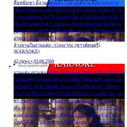
คือหยังเขา มีงานแต่งแล้ว ไปล้างแต่จาน ดั่งถูกประหาร
เมื่อเขาชื่นบาน แต่เราขื่นขม โอ้ รัก ลอยลม ไม่สม ดัง ใจ
ล้างจานคอยคู่ ไม่รู้ อีกนานเท่าใด จะได้ เลื่อนขั้นบันได ได้
เป็น ตำแหน่งเจ้าสาว มันเหงา เห็นเขามีคู่ ซมดู มีคู่ก็ม่วน
เข้าพาขวัญ เสียงโห่ตึงตึง มันซึ้ง อยู่แก่ใจ มื้อใด๋หนอ สิเป็น
งานเฮา มัวซอยเขา ใจเฮาซิด้าน มันทรมาน จับจาน เอย…
ล้างจานในงานแต่ง - Cover Ver. (ซาวด์ดนตรี)
(KARAOKE)
42 views • 03.08.2569
งานแต่ง เขาแซง แย่งเอาไปก่อน หัวใจอาวรณ์ มาซ่อน อยู่
ในห้องครัว ข้างนอกเจ้าสาว ส่งยิ้ม ให้คนไปทั่ว แต่เรา เฝ้า
อยู่ในครัว ทำตัวเป็นเด็ก ล้างจาน ในเมื่อ เจ้าสาว คือคน
บ้านใกล้ พึ่งพาอาศัย จำใจ ต้องไปช่วยงาน พอถึงเวลา เขา
พา กันเข้าพาขวัญ เพื่อนฝูง เฮฮาดังลั่น แต่เราล้างจาน
เดียวดาย เป็นคนพ่าย บ่มีความหมาย เคียงใจเจ้าบ่าว เป็น
คนพ่าย บ่มีความหมาย เคียงใจเจ้าบ่าว เพื่อนเจ้าสาว ยัง
เป็นบ่ได้ คือคนพ่าย ฮักคน ไม่มีใครสน เขาไม่เห็นคน ที่อยู่