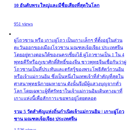
10 อันดับพระใหญ่และมีชื่อเสียงที่สุดในโลก
951 views
ผู่โถวซาน หรือ เกาะผู่โถว เป็นเกาะเล็กๆ ที่ตั้งอยู่ในส่วน
ตะวันออกของเมืองโจวซาน มณฑลเจ้อเจียง ประเทศจีน
โดยอยู่ทางตอนใต้ของนครเซี่ยงไฮ้ ผู่โถวซานเป็น 1 ใน 4
พุทธคีรีหรือภูเขาศักดิ์สิทธิ์ของจีน ชาวพุทธจีนเชื่อกันว่าผู่
โถวซานเป็นที่ประทับและตรัสรู้ของพระโพธิสัตว์กวนอิม
หรือเจ้าแม่กวนอิม ซึ่งเป็นหนึ่งในเทพเจ้าที่สำคัญที่สุดใน
ศาสนาพุทธนิกายมหายาน ดังนั้นจึงมีผู้แสวงบุญจากทั่ว
โลก โดยเฉพาะผู้ที่ศรัทธาในเจ้าแม่กวนอิมเดินทางมาที่
เกาะแห่งนี้เพื่อสักการะขอพรอยู่โดยตลอด
รวม 5 วัดสำคัญแห่งถิ่นกำเนิดเจ้าแม่กวนอิม | เกาะผู่โถว
ซาน มณฑลเจ้อเจียง ประเทศจีน
1,536 views