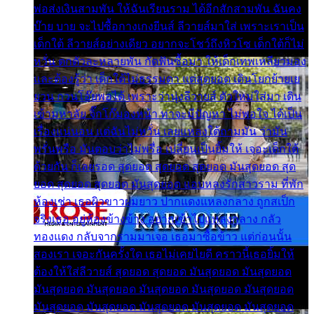
พ่อส่งเงินสามพัน ให้ฉันเรียนราม ได้อีกสักสามพัน ฉันคง
บ๊าย บาย จะไปซื้อกางเกงยีนส์ ลีวายส์มาใส่ เพราะเราเป็น
เด็กใต้ ลีวายส์อย่างเดียว อยากจะโชว์ถึงหิวโซ เด็กใต้ก็ไม่
หวั่น ตกตัวละหลายพัน กัดฟันซื้อมา ให้เด็กเทพเหลียวมอง
และต้องรู้ว่า เด็กใต้ไม่ธรรมดา แต่สุดยอด เดินโยกย้ายเย
ยวน กวนโอ๊ยพอได้ เพราะว่านุ่งลีวายส์ ตัวใหม่ใส่มา เดิน
เข้ามหาลัย จิ๊กโก๊มองหน้า ท่าจะมีปัญหา ไม่พอใจ ได้เป็น
เรื่องแน่นอน แต่ฉันไม่หวั่น เลยแหลงใต้ถามมัน ว่ามัน
พรั่นพรือ มันตอบว่าไม่พรื่อ เปลี่ยนเป็นยิ้มให้ เจอะเด็กใต้
ด้วยกัน ก็เลยรอด สุดยอด สุดยอด สุดยอด มันสุดยอด สุด
ยอด สุดยอด สุดยอด มันสุดยอด แอบหลงรักสาวราม ที่พัก
ห้องเช่า เธอผิวขาวผมยาว ปากแดงแหลงกลาง ถูกสเป็ก
จริงเธอ อยู่ห้องข้างข้าง อยากเข้าไปแหลงกลาง กลัว
ทองแดง กลับจากรามมาเจอ เธอมาซื้อข้าว แต่ก่อนนั้น
สองเรา เจอะกันครั้งใด เธอไม่เคยไยดี คราวนี้เธอยิ้มให้
ต้องให้ใส่ลีวายส์ สุดยอด สุดยอด มันสุดยอด มันสุดยอด
มันสุดยอด มันสุดยอด มันสุดยอด มันสุดยอด มันสุดยอด
มันสุดยอด มันสุดยอด มันสุดยอด มันสุดยอด มันสุดยอด