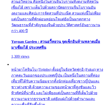
สวนอวี้หยวน คือหนึ่งในสวนจีนโบราณที่งดงามที่สุดใน
เซี่ยงไฮ้ เพราะเต็มไปด้วยสถาปัตยกรรมจีนโบราณอัน
งดงามและศิลปะการจัดสวนที่ประณีต สวนแห่งนี้ไม่เพียง
แต่เป็นสถานที่พักผ่อนหย่อนใจแต่ยังเป็นมรดกทาง
วัฒนธรรมที่สำคัญของจีนด้วยประวัติศาสตร์อันยาวนาน
กว่า 400 ปี
Yuyuan Garden : สวนอวี้หยวน จุดเช็กอินห้ามพลาดเมื่อ
มาเซี่ยงไฮ้ ประเทศจีน
1,309 views
หน้าผาโทจินโบ (Tojinbo) ตั้งอยู่ในจังหวัดฟุกุอิ (Fukui) ทาง
ภาคตะวันออกของประเทศญี่ปุ่น เป็นหนึ่งในสถานที่ท่อง
เที่ยวที่ได้รับความนิยมจากทั้งนักท่องเที่ยวชาวญี่ปุ่นและ
ชาวต่างชาติ ด้วยความงามของหน้าผาที่สูงชันและวิว
ทิวทัศน์ที่น่าทึ่ง และไม่เพียงแต่เป็นสถานที่ที่เต็มไปด้วย
ความงามจากธรรมชาติ แต่ยังแฝงไปด้วยตำนานและ
ความเชื่อที่ลึกซึ้งด้วย