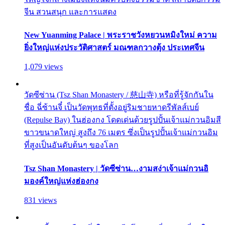
จีน สวนสนุก และการแสดง
New Yuanming Palace | พระราชวังหยวนหมิงใหม่ ความ
ยิ่งใหญ่แห่งประวัติศาสตร์ มณฑลกวางตุ้ง ประเทศจีน
1,079 views
วัดซีซ่าน (Tsz Shan Monastery / 慈山寺) หรือที่รู้จักกันใน
ชื่อ ฉี่ซ้านจี๋ เป็นวัดพุทธที่ตั้งอยู่ริมชายหาดรีพัลส์เบย์
(Repulse Bay) ในฮ่องกง โดดเด่นด้วยรูปปั้นเจ้าแม่กวนอิมสี
ขาวขนาดใหญ่ สูงถึง 76 เมตร ซึ่งเป็นรูปปั้นเจ้าแม่กวนอิม
ที่สูงเป็นอันดับต้นๆ ของโลก
Tsz Shan Monastery | วัดซีซ่าน…งามสง่าเจ้าแม่กวนอิ
มองค์ใหญ่แห่งฮ่องกง
831 views