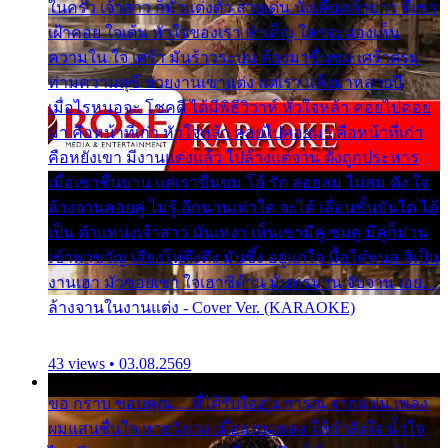
ในครัว เจ้าสาว ก็มัวแต่งตัว สวยเด่น นั่งเคียงเจ้าบ่าว ที่เขา
เฝ้าคอย ใจเต้น หัวใจของเรา ลำเค็ญ ใครจะมองเห็น
ความใน ใจ เศร้า มันร้าวระบม ต้องมาขื่นขม เศร้าตรม
ท่ามความสุขี ช่วยงานเขาแต่ง แต่เรา แล้งมาหลายปี
เมื่อไรหนอจะ โชคดี ได้มีพิธีวิวาห์ หัวใจหล้า คอยไปคอย
มา คือหน้าที่เก่า หัวใจหล้า คอยไปคอยมา คือหน้าที่เก่า
คือหยังเขา มีงานแต่งแล้ว ไปล้างแต่จาน ดั่งถูกประหาร
เมื่อเขาชื่นบาน แต่เราขื่นขม โอ้ รัก ลอยลม ไม่สม ดัง ใจ
ล้างจานคอยคู่ ไม่รู้ อีกนานเท่าใด จะได้ เลื่อนขั้นบันได ได้
เป็น ตำแหน่งเจ้าสาว มันเหงา เห็นเขามีคู่ ซมดู มีคู่ก็ม่วน
เข้าพาขวัญ เสียงโห่ตึงตึง มันซึ้ง อยู่แก่ใจ มื้อใด๋หนอ สิเป็น
งานเฮา มัวซอยเขา ใจเฮาซิด้าน มันทรมาน จับจาน เอย…
ล้างจานในงานแต่ง - Cover Ver. (KARAOKE)
43 views • 03.08.2569
ขอ กราบ ขอบคุณ.... ที่ได้รับไออุ่น การุณ จากแฟน เพลง
ผมแสนชื่นใจ หายวังเวง เมื่อแฟนเพลง ให้กำลังใจ น้ำใจ