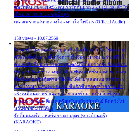
ขอรักคืน 24. 01:19:56 คนเรารักกันยาก 25. 01:23:06 หัวใจ
เถื่อน 26. 01:26:45 อยู่เพื่อลูก
เพลงเพราะเสนาะดวงใจ - ดาวใจ ไพจิตร (Official Audio)
158 views • 10.07.2569
ไม่เคยรักใครแน่หรือ อยากเชื่อถือก็ไม่กล้า ติ๋มใช่คนสวย
ตรึงใจ ติ๋มใช่งามซึ้งตรึงตรา พี่หรือจะมาหมายร่วมชีวี ก็
คนเขาลืออื้อฉาว ว่าสาวๆรุมตอมพี่ ติ๋มอยากรับรักเหมือน
กัน แต่หวั่นจะช้ำดวงฤดี กลัวแฟนของพี่ชี้หน้าด่าทอ ก็คน
ชื่อต๋อยต้อยตุ้มตุ๋ยต่าย พี่ยังลืมได้ง่ายๆเลยหนอ แค่ตัวเรา
สาวบ้านนา แสนจะซอมซ่อ ขืนรักขืนรอคงช้ำสักวัน ถ้า
จริงเหมือนคำพร่ำเฉลย พี่อย่าเฉยรีบมาหมั้น ถ้าพี่สู่ขอ
ตามธรรมเนียม ติ๋มจะเตรียมรับเกลียวสัมพันธ์ ผิดหวังไม่
หวั่นขอยอมได้เคียง
รักติ๋มแน่หรือ - หงษ์ทอง ดาวอุดร (ซาวด์ดนตรี)
(KARAOKE)