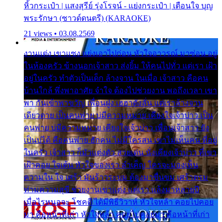
หิ้วกระเป๋า | แสงสุรีย์ รุ่งโรจน์ - แย่งกระเป๋า | เตือนใจ บุญ
พระรักษา (ซาวด์ดนตรี) (KARAOKE)
21 views • 03.08.2569
งานแต่ง เขาแซง แย่งเอาไปก่อน หัวใจอาวรณ์ มาซ่อน อยู่
ในห้องครัว ข้างนอกเจ้าสาว ส่งยิ้ม ให้คนไปทั่ว แต่เรา เฝ้า
อยู่ในครัว ทำตัวเป็นเด็ก ล้างจาน ในเมื่อ เจ้าสาว คือคน
บ้านใกล้ พึ่งพาอาศัย จำใจ ต้องไปช่วยงาน พอถึงเวลา เขา
พา กันเข้าพาขวัญ เพื่อนฝูง เฮฮาดังลั่น แต่เราล้างจาน
เดียวดาย เป็นคนพ่าย บ่มีความหมาย เคียงใจเจ้าบ่าว เป็น
คนพ่าย บ่มีความหมาย เคียงใจเจ้าบ่าว เพื่อนเจ้าสาว ยัง
เป็นบ่ได้ คือคนพ่าย ฮักคน ไม่มีใครสน เขาไม่เห็นคน ที่อยู่
ในครัว เจ้าสาว ก็มัวแต่งตัว สวยเด่น นั่งเคียงเจ้าบ่าว ที่เขา
เฝ้าคอย ใจเต้น หัวใจของเรา ลำเค็ญ ใครจะมองเห็น
ความใน ใจ เศร้า มันร้าวระบม ต้องมาขื่นขม เศร้าตรม
ท่ามความสุขี ช่วยงานเขาแต่ง แต่เรา แล้งมาหลายปี
เมื่อไรหนอจะ โชคดี ได้มีพิธีวิวาห์ หัวใจหล้า คอยไปคอย
มา คือหน้าที่เก่า หัวใจหล้า คอยไปคอยมา คือหน้าที่เก่า