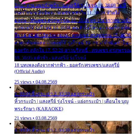
24:27 สามเณรกำพร้า - แสงสุรีย์ รุ่งโรจน์ 10. 28:08 ไม่มี
เวลาไปหาเมียน้อย - ยอดรัก สลักใจ 11. 31:29 ชีวิตไอ้
ธรรม - ศรเพชร ศรสุพรรณ 12. 35:26 ทหารอากาศขาดรัก
- แสงสุรีย์ รุ่งโรจน์ 13. 39:01 คนหัวใจโทรม - ยอดรัก สลัก
ใจ 14. 42:49 ไอ้หวังตายแน่ - ศรเพชร ศรสุพรรณ 15. 46:35
ธาตุแท้ของเธอ - แสงสุรีย์ รุ่งโรจน์ 16. 49:57 กำนันกำใน -
ยอดรัก สลักใจ 17. 52:29 สาวบริสุทธิ์ - ศรเพชร ศรสุพรรณ
18. 56:05 แต๋วจ๋า - แสงสุรีย์ รุ่งโรจน์
18 บทเพลงดังจากฟากฟ้า - ยอดรัก/ศรเพชร/แสงสุรีย์
(Official Audio)
25 views • 04.08.2569
1. 00:00 หิ้วกระเป๋า 2. 03:30 แย่งกระเป๋า
หิ้วกระเป๋า | แสงสุรีย์ รุ่งโรจน์ - แย่งกระเป๋า | เตือนใจ บุญ
พระรักษา (KARAOKE)
21 views • 03.08.2569
1. 00:00 หิ้วกระเป๋า 2. 03:30 แย่งกระเป๋า