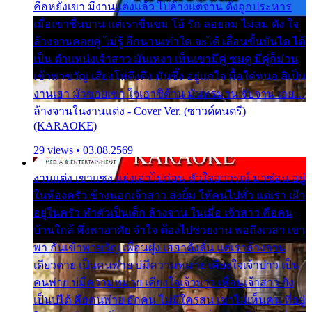
คือหยังเขา มีงานแต่งแล้ว ไปล้างแต่จาน ดั่งถูกประหาร
เมื่อเขาชื่นบาน แต่เราขื่นขม โอ้ รัก ลอยลม ไม่สม ดัง ใจ
ล้างจานคอยคู่ ไม่รู้ อีกนานเท่าใด จะได้ เลื่อนขั้นบันได ได้
เป็น ตำแหน่งเจ้าสาว มันเหงา เห็นเขามีคู่ ซมดู มีคู่ก็ม่วน
เข้าพาขวัญ เสียงโห่ตึงตึง มันซึ้ง อยู่แก่ใจ มื้อใด๋หนอ สิเป็น
งานเฮา มัวซอยเขา ใจเฮาซิด้าน มันทรมาน จับจาน เอย…
ล้างจานในงานแต่ง - Cover Ver. (ซาวด์ดนตรี)
(KARAOKE)
29 views • 03.08.2569
งานแต่ง เขาแซง แย่งเอาไปก่อน หัวใจอาวรณ์ มาซ่อน อยู่
ในห้องครัว ข้างนอกเจ้าสาว ส่งยิ้ม ให้คนไปทั่ว แต่เรา เฝ้า
อยู่ในครัว ทำตัวเป็นเด็ก ล้างจาน ในเมื่อ เจ้าสาว คือคน
บ้านใกล้ พึ่งพาอาศัย จำใจ ต้องไปช่วยงาน พอถึงเวลา เขา
พา กันเข้าพาขวัญ เพื่อนฝูง เฮฮาดังลั่น แต่เราล้างจาน
เดียวดาย เป็นคนพ่าย บ่มีความหมาย เคียงใจเจ้าบ่าว เป็น
คนพ่าย บ่มีความหมาย เคียงใจเจ้าบ่าว เพื่อนเจ้าสาว ยัง
เป็นบ่ได้ คือคนพ่าย ฮักคน ไม่มีใครสน เขาไม่เห็นคน ที่อยู่