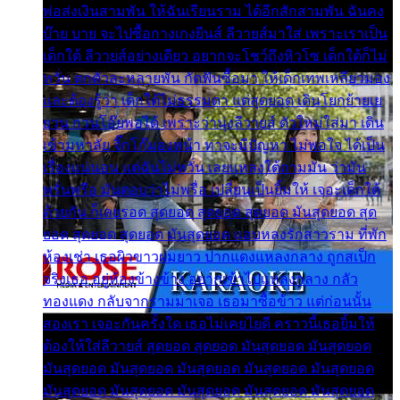
พ่อส่งเงินสามพัน ให้ฉันเรียนราม ได้อีกสักสามพัน ฉันคง
บ๊าย บาย จะไปซื้อกางเกงยีนส์ ลีวายส์มาใส่ เพราะเราเป็น
เด็กใต้ ลีวายส์อย่างเดียว อยากจะโชว์ถึงหิวโซ เด็กใต้ก็ไม่
หวั่น ตกตัวละหลายพัน กัดฟันซื้อมา ให้เด็กเทพเหลียวมอง
และต้องรู้ว่า เด็กใต้ไม่ธรรมดา แต่สุดยอด เดินโยกย้ายเย
ยวน กวนโอ๊ยพอได้ เพราะว่านุ่งลีวายส์ ตัวใหม่ใส่มา เดิน
เข้ามหาลัย จิ๊กโก๊มองหน้า ท่าจะมีปัญหา ไม่พอใจ ได้เป็น
เรื่องแน่นอน แต่ฉันไม่หวั่น เลยแหลงใต้ถามมัน ว่ามัน
พรั่นพรือ มันตอบว่าไม่พรื่อ เปลี่ยนเป็นยิ้มให้ เจอะเด็กใต้
ด้วยกัน ก็เลยรอด สุดยอด สุดยอด สุดยอด มันสุดยอด สุด
ยอด สุดยอด สุดยอด มันสุดยอด แอบหลงรักสาวราม ที่พัก
ห้องเช่า เธอผิวขาวผมยาว ปากแดงแหลงกลาง ถูกสเป็ก
จริงเธอ อยู่ห้องข้างข้าง อยากเข้าไปแหลงกลาง กลัว
ทองแดง กลับจากรามมาเจอ เธอมาซื้อข้าว แต่ก่อนนั้น
สองเรา เจอะกันครั้งใด เธอไม่เคยไยดี คราวนี้เธอยิ้มให้
ต้องให้ใส่ลีวายส์ สุดยอด สุดยอด มันสุดยอด มันสุดยอด
มันสุดยอด มันสุดยอด มันสุดยอด มันสุดยอด มันสุดยอด
มันสุดยอด มันสุดยอด มันสุดยอด มันสุดยอด มันสุดยอด