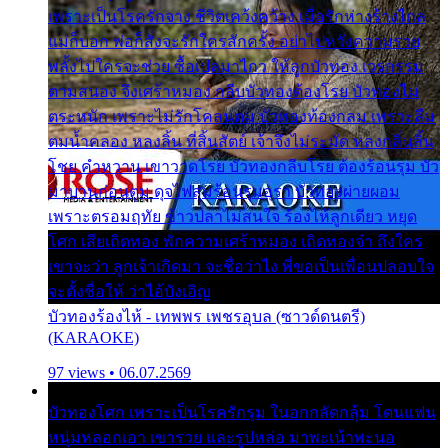
เพราะเป็นโรครักจาง ชีวิตเคว้งคว้าง เมื่อรักห่างร้างไกล
แม่ก็บอก พ่อก็สั่งจะรักใครสักครั้ง อย่าไปหวังความรวย
พลั้งไปใครจะช่วย ซื้อเปลมาไกว ให้ลูกบัวทอง เวรกรรม
ตามสนอง จึงเศร้าหมอง กลีบบัวทองต้องโรย บัวทองไม่
ตระหนัก เพราะไม่รักโคลนตม บัวทองท้องกลม เพราะลืม
ตมน้ำคลอง หลงลิ้น ที่สิ้นสัตย์ เจ้าจึงไม่ระมัด หลงกลิ่นลิ้น
โชย คำหวาน เขาวาดโรย บัวทองกลีบโรย ต้องร้อนรุม บัว
มาบานก่อนตูม ดุจไฟสุมร้อนรุมอุรา บัวทองผ่ายผอม
เพราะตรอมฤทัย ข้าวปลาไม่สนใจ ร้องไห้ลูกเดียว หยุด
โศก เสียเถิดทอง พักความเศร้าหมอง เถิดทองจ๋า ถึงใคร
เขาจะว่า ลูกเจ้าเกิดมา จะชื่อว่าไง พี่ขอเป็นเพื่อนปลอบใจ
จะตั้งชื่อให้ ว่าไอ้บังเอิญ
บัวทองร้องไห้ - เทพพร เพชรอุบล (ซาวด์ดนตรี)
(KARAOKE)
97 views • 06.07.2569
บัวทองโศก เพราะเป็นโรครักรุม ในอกกลัดกลุ้ม โดนแฟน
หนุ่มหลอกเอา เขารวย และรูปหล่อ มาพะเน้าพะนอ