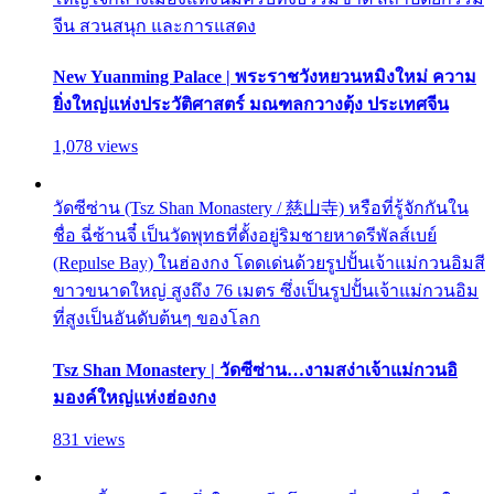
จีน สวนสนุก และการแสดง
New Yuanming Palace | พระราชวังหยวนหมิงใหม่ ความ
ยิ่งใหญ่แห่งประวัติศาสตร์ มณฑลกวางตุ้ง ประเทศจีน
1,078 views
วัดซีซ่าน (Tsz Shan Monastery / 慈山寺) หรือที่รู้จักกันใน
ชื่อ ฉี่ซ้านจี๋ เป็นวัดพุทธที่ตั้งอยู่ริมชายหาดรีพัลส์เบย์
(Repulse Bay) ในฮ่องกง โดดเด่นด้วยรูปปั้นเจ้าแม่กวนอิมสี
ขาวขนาดใหญ่ สูงถึง 76 เมตร ซึ่งเป็นรูปปั้นเจ้าแม่กวนอิม
ที่สูงเป็นอันดับต้นๆ ของโลก
Tsz Shan Monastery | วัดซีซ่าน…งามสง่าเจ้าแม่กวนอิ
มองค์ใหญ่แห่งฮ่องกง
831 views