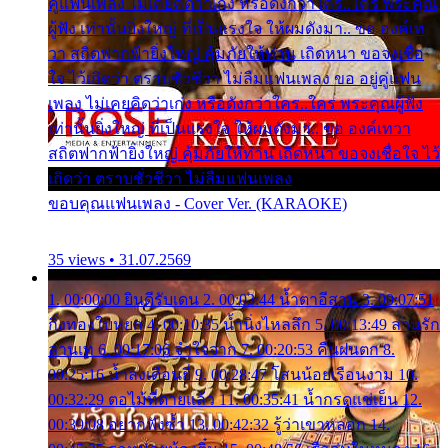
คู่แฟนเพลง ไม่เคยคิดว่าเก่ง หรือดังกว่าใคร..ใคร พระคุณ
ผู้ฟัง เท่านั้นยิ่งใหญ่ ที่เป็นแรงใจ ให้ผมดังมา.. ขอ องค์เท
วา สถิตฟากฟ้ายิ่งใหญ่ คุ้มภัยให้ท่าน เถิดหนา ขอจงเชื่อ
ใจ ไว้เถิดว่า ตราบชั่วชีวา ไม่ลืมแฟนเพลง ขอ อยู่คู่แฟน
เพลง ไม่เคยคิดว่าเก่ง หรือดังกว่าใคร..ใคร พระคุณผู้ฟัง
เท่านั้นยิ่งใหญ่ ที่เป็นแรงใจ ให้ผมดังมา.. ขอ องค์เทวา
สถิตฟากฟ้ายิ่งใหญ่ คุ้มภัยให้ท่าน เถิดหนา ขอจงเชื่อใจ ไว้
เถิดว่า ตราบชั่วชีวา ไม่ลืมแฟนเพลง
ขอบคุณแฟนเพลง - Cover Ver. (KARAOKE)
35 views • 31.07.2569
1. 00:00:00 ยินดีรับเดน 2. 00:03:44 น้ำตาอีสาน 3. 00:07:51
กิ่งทองใบหยก 4. 00:10:35 น้ำนิ่งไหลลึก 5. 00:13:49 ลานรัก
ลานเท 6. 00:17:06 จำใจจาก 7. 00:20:53 คืนฝนตก 8.
00:25:16 น้ำลงเดือนยี่ 9. 00:28:47 โสนน้อยเรือนงาม 10.
00:32:29 ตอไม้ที่ตายแล้ว 11. 00:35:41 น้ำกรดแช่เย็น 12.
00:39:08 อยากฟังซ้ำ 13. 00:42:32 รู้ว่าเขาหลอก 14.