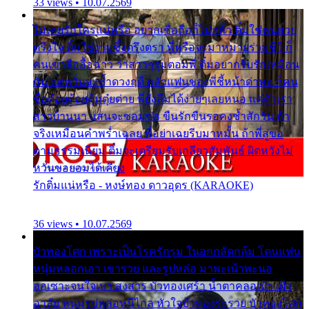
33 views • 10.07.2569
ไม่เคยรักใครแน่หรือ อยากเชื่อถือก็ไม่กล้า ติ๋มใช่คนสวย
ตรึงใจ ติ๋มใช่งามซึ้งตรึงตรา พี่หรือจะมาหมายร่วมชีวี ก็
คนเขาลืออื้อฉาว ว่าสาวๆรุมตอมพี่ ติ๋มอยากรับรักเหมือน
กัน แต่หวั่นจะช้ำดวงฤดี กลัวแฟนของพี่ชี้หน้าด่าทอ ก็คน
ชื่อต๋อยต้อยตุ้มตุ๋ยต่าย พี่ยังลืมได้ง่ายๆเลยหนอ แค่ตัวเรา
สาวบ้านนา แสนจะซอมซ่อ ขืนรักขืนรอคงช้ำสักวัน ถ้า
จริงเหมือนคำพร่ำเฉลย พี่อย่าเฉยรีบมาหมั้น ถ้าพี่สู่ขอ
ตามธรรมเนียม ติ๋มจะเตรียมรับเกลียวสัมพันธ์ ผิดหวังไม่
หวั่นขอยอมได้เคียง
รักติ๋มแน่หรือ - หงษ์ทอง ดาวอุดร (KARAOKE)
36 views • 10.07.2569
บัวทองโศก เพราะเป็นโรครักรุม ในอกกลัดกลุ้ม โดนแฟน
หนุ่มหลอกเอา เขารวย และรูปหล่อ มาพะเน้าพะนอ
ออเซาะจนใจเบา สงสาร บัวทองเศร้า น้ำตาคลอเบ้า เฝ้า
อาลัย หนุ่มรูปหล่อหนีไกล หัวใจบัวทองระรวย บัวทองโศก