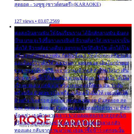
สุดยอด - วงซูซู (ซาวด์ดนตรี) (KARAOKE)
127 views • 03.07.2569
พ่อส่งเงินสามพัน ให้ฉันเรียนราม ได้อีกสักสามพัน ฉันคง
บ๊าย บาย จะไปซื้อกางเกงยีนส์ ลีวายส์มาใส่ เพราะเราเป็น
เด็กใต้ ลีวายส์อย่างเดียว อยากจะโชว์ถึงหิวโซ เด็กใต้ก็ไม่
หวั่น ตกตัวละหลายพัน กัดฟันซื้อมา ให้เด็กเทพเหลียวมอง
และต้องรู้ว่า เด็กใต้ไม่ธรรมดา แต่สุดยอด เดินโยกย้ายเย
ยวน กวนโอ๊ยพอได้ เพราะว่านุ่งลีวายส์ ตัวใหม่ใส่มา เดิน
เข้ามหาลัย จิ๊กโก๊มองหน้า ท่าจะมีปัญหา ไม่พอใจ ได้เป็น
เรื่องแน่นอน แต่ฉันไม่หวั่น เลยแหลงใต้ถามมัน ว่ามัน
พรั่นพรือ มันตอบว่าไม่พรื่อ เปลี่ยนเป็นยิ้มให้ เจอะเด็กใต้
ด้วยกัน ก็เลยรอด สุดยอด สุดยอด สุดยอด มันสุดยอด สุด
ยอด สุดยอด สุดยอด มันสุดยอด แอบหลงรักสาวราม ที่พัก
ห้องเช่า เธอผิวขาวผมยาว ปากแดงแหลงกลาง ถูกสเป็ก
จริงเธอ อยู่ห้องข้างข้าง อยากเข้าไปแหลงกลาง กลัว
ทองแดง กลับจากรามมาเจอ เธอมาซื้อข้าว แต่ก่อนนั้น