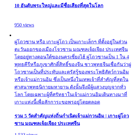
10 อันดับพระใหญ่และมีชื่อเสียงที่สุดในโลก
950 views
ผู่โถวซาน หรือ เกาะผู่โถว เป็นเกาะเล็กๆ ที่ตั้งอยู่ในส่วน
ตะวันออกของเมืองโจวซาน มณฑลเจ้อเจียง ประเทศจีน
โดยอยู่ทางตอนใต้ของนครเซี่ยงไฮ้ ผู่โถวซานเป็น 1 ใน 4
พุทธคีรีหรือภูเขาศักดิ์สิทธิ์ของจีน ชาวพุทธจีนเชื่อกันว่าผู่
โถวซานเป็นที่ประทับและตรัสรู้ของพระโพธิสัตว์กวนอิม
หรือเจ้าแม่กวนอิม ซึ่งเป็นหนึ่งในเทพเจ้าที่สำคัญที่สุดใน
ศาสนาพุทธนิกายมหายาน ดังนั้นจึงมีผู้แสวงบุญจากทั่ว
โลก โดยเฉพาะผู้ที่ศรัทธาในเจ้าแม่กวนอิมเดินทางมาที่
เกาะแห่งนี้เพื่อสักการะขอพรอยู่โดยตลอด
รวม 5 วัดสำคัญแห่งถิ่นกำเนิดเจ้าแม่กวนอิม | เกาะผู่โถว
ซาน มณฑลเจ้อเจียง ประเทศจีน
1,533 views