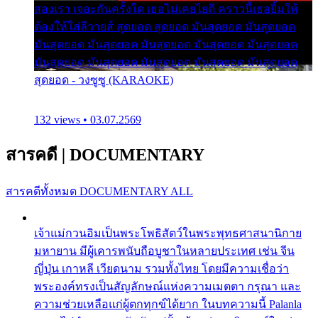
สองเรา เจอะกันครั้งใด เธอไม่เคยไยดี คราวนี้เธอยิ้มให้
ต้องให้ใส่ลีวายส์ สุดยอด สุดยอด มันสุดยอด มันสุดยอด
มันสุดยอด มันสุดยอด มันสุดยอด มันสุดยอด มันสุดยอด
มันสุดยอด มันสุดยอด มันสุดยอด มันสุดยอด มันสุดยอด
สุดยอด - วงซูซู (KARAOKE)
132 views • 03.07.2569
สารคดี
|
DOCUMENTARY
สารคดีทั้งหมด
DOCUMENTARY ALL
เจ้าแม่กวนอิมเป็นพระโพธิสัตว์ในพระพุทธศาสนานิกาย
มหายาน มีผู้เคารพนับถือบูชาในหลายประเทศ เช่น จีน
ญี่ปุ่น เกาหลี เวียดนาม รวมทั้งไทย โดยมีความเชื่อว่า
พระองค์ทรงเป็นสัญลักษณ์แห่งความเมตตา กรุณา และ
ความช่วยเหลือแก่ผู้ตกทุกข์ได้ยาก ในบทความนี้ Palanla