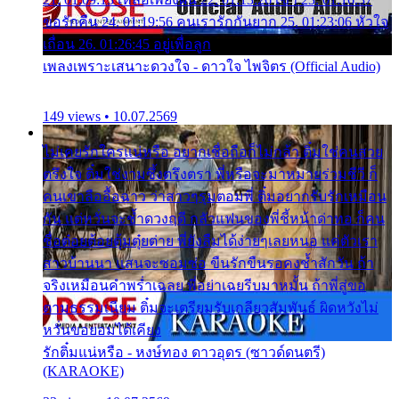
ขอรักคืน 24. 01:19:56 คนเรารักกันยาก 25. 01:23:06 หัวใจ
เถื่อน 26. 01:26:45 อยู่เพื่อลูก
เพลงเพราะเสนาะดวงใจ - ดาวใจ ไพจิตร (Official Audio)
149 views • 10.07.2569
ไม่เคยรักใครแน่หรือ อยากเชื่อถือก็ไม่กล้า ติ๋มใช่คนสวย
ตรึงใจ ติ๋มใช่งามซึ้งตรึงตรา พี่หรือจะมาหมายร่วมชีวี ก็
คนเขาลืออื้อฉาว ว่าสาวๆรุมตอมพี่ ติ๋มอยากรับรักเหมือน
กัน แต่หวั่นจะช้ำดวงฤดี กลัวแฟนของพี่ชี้หน้าด่าทอ ก็คน
ชื่อต๋อยต้อยตุ้มตุ๋ยต่าย พี่ยังลืมได้ง่ายๆเลยหนอ แค่ตัวเรา
สาวบ้านนา แสนจะซอมซ่อ ขืนรักขืนรอคงช้ำสักวัน ถ้า
จริงเหมือนคำพร่ำเฉลย พี่อย่าเฉยรีบมาหมั้น ถ้าพี่สู่ขอ
ตามธรรมเนียม ติ๋มจะเตรียมรับเกลียวสัมพันธ์ ผิดหวังไม่
หวั่นขอยอมได้เคียง
รักติ๋มแน่หรือ - หงษ์ทอง ดาวอุดร (ซาวด์ดนตรี)
(KARAOKE)