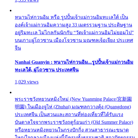
หนานไห่กวนอิม หรือ รูปปั้นเจ้าแม่กวนอิมทะเลใต้ เป็น
องค์เจ้าแม่กวนอิมความสูง 33 เมตรรวมฐาน ประดิษฐาน
อยู่ริมทะเล ไม่ไกลกันนักกับ “วัดเจ้าแม่กวนอิมไม่ยอมไป”
บนเกาะผู่โถวซาน เมืองโจวซาน มณฑลเจ้อเจียง ประเทศ
จีน
Nanhai Guanyin : หนานไห่กวนอิม...รูปปั้นเจ้าแม่กวนอิม
ทะเลใต้, ผู่โถวซาน ประเทศจีน
1,029 views
พระราชวังหยวนหมิงใหม่ (New Yuanming Palace/宮新園
明園) ในเมืองจูไห่ (Zhuhai) มณฑลกวางตุ้ง (Quangdong)
ประเทศจีน เป็นสวนและสถานที่ท่องเที่ยวที่ได้รับแรง
บันดาลใจจากพระราชวังฤดูร้อนเก่า (Old Summer Palace)
หรือหยวนหมิงหยวนในกรุงปักกิ่ง สวนสาธารณะขนาด
ใหญ่ใจกลางเมืองแห่งนี้มีครบทั้งธรรมชาติ สถาปัตยกรรม