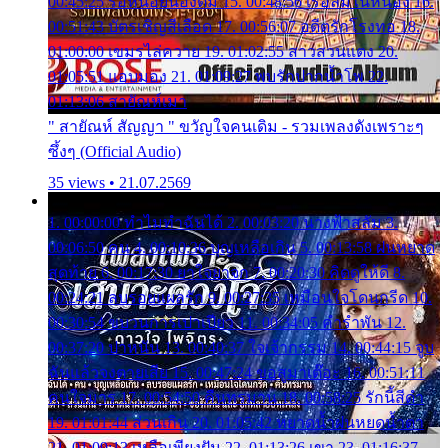
00:45:25 รอหน่อยน้องติ๋ม 15. 00:48:56 เรือล่มในหนอง 16.
00:51:43 บัตรเชิญสีเลือด 17. 00:56:07 อดีตรักโรงทอ 18.
01:00:00 เขมรไล่ควาย 19. 01:02:55 สาวสวนแตง 20.
01:05:51 แอบมอง 21. 01:09:27 พบรักปากน้ำโพ 22.
01:13:06 สายัณห์เมา
" สายัณห์ สัญญา " ขวัญใจคนเดิม - รวมเพลงดังเพราะๆ
ซึ้งๆ (Official Audio)
35 views • 21.07.2569
1. 00:00:00 ทำไมทำฉันได้ 2. 00:03:20 นางฟ้าสลัม 3.
00:06:50 คน 4. 00:10:36 บุญเหลือเกิน 5. 00:13:58 ฝนหยาด
สุดท้าย 6. 00:17:30 ยาใจยาจก 7. 00:20:30 คิดดูให้ดี 8.
00:24:21 ลบรอยแผลรัก 9. 00:27:35 เหมือนใจโดนกรีด 10.
00:30:54 ขบวนการเปาเปียว 11. 00:34:05 คำรำพัน 12.
00:37:20 ปาหนัน 13. 00:40:37 ใจเจ้ากรรม 14. 00:44:15 จูบ
ฉันแล้วจงตายเสีย 15. 00:47:24 ขอสูมาเต๊อะ 16. 00:51:11
คนใจมาร 17. 00:54:50 คืนทรมาน 18. 00:58:25 รักนี้สีดำ
19. 01:01:44 ส่วนเกิน 20. 01:05:42 หยาดน้ำฝนหยดน้ำตา
21. 01:09:13 เหลือเพียงฝัน 22. 01:13:26 เขา 23. 01:16:37