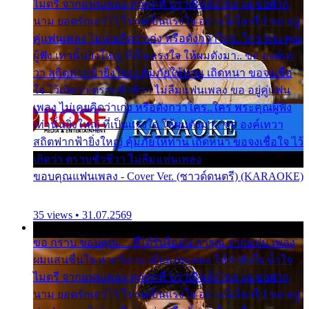
ไมตรี จากแฟนเพลง ทุกทุกที่ ปราณีหลั่งไหล ผมขอฝาก
นาม ยอดรักเอาไว้ โปรดเป็นแรงใจ อย่างนี้เรื่อยไป ขอ อยู่
คู่แฟนเพลง ไม่เคยคิดว่าเก่ง หรือดังกว่าใคร..ใคร พระคุณ
ผู้ฟัง เท่านั้นยิ่งใหญ่ ที่เป็นแรงใจ ให้ผมดังมา.. ขอ องค์เท
วา สถิตฟากฟ้ายิ่งใหญ่ คุ้มภัยให้ท่าน เถิดหนา ขอจงเชื่อ
ใจ ไว้เถิดว่า ตราบชั่วชีวา ไม่ลืมแฟนเพลง ขอ อยู่คู่แฟน
เพลง ไม่เคยคิดว่าเก่ง หรือดังกว่าใคร..ใคร พระคุณผู้ฟัง
เท่านั้นยิ่งใหญ่ ที่เป็นแรงใจ ให้ผมดังมา.. ขอ องค์เทวา
สถิตฟากฟ้ายิ่งใหญ่ คุ้มภัยให้ท่าน เถิดหนา ขอจงเชื่อใจ ไว้
เถิดว่า ตราบชั่วชีวา ไม่ลืมแฟนเพลง
ขอบคุณแฟนเพลง - Cover Ver. (ซาวด์ดนตรี) (KARAOKE)
35 views • 31.07.2569
ขอ กราบ ขอบคุณ.... ที่ได้รับไออุ่น การุณ จากแฟน เพลง
ผมแสนชื่นใจ หายวังเวง เมื่อแฟนเพลง ให้กำลังใจ น้ำใจ
ไมตรี จากแฟนเพลง ทุกทุกที่ ปราณีหลั่งไหล ผมขอฝาก
นาม ยอดรักเอาไว้ โปรดเป็นแรงใจ อย่างนี้เรื่อยไป ขอ อยู่