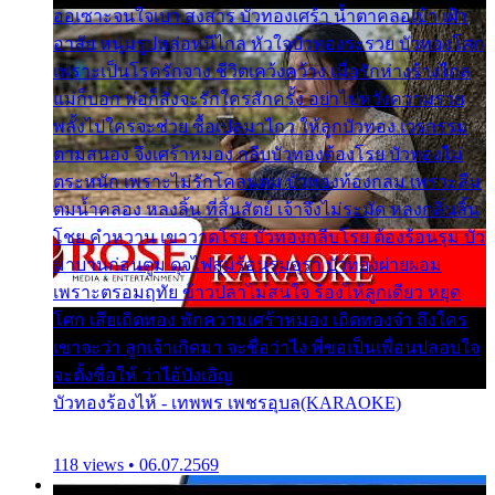
ออเซาะจนใจเบา สงสาร บัวทองเศร้า น้ำตาคลอเบ้า เฝ้า
อาลัย หนุ่มรูปหล่อหนีไกล หัวใจบัวทองระรวย บัวทองโศก
เพราะเป็นโรครักจาง ชีวิตเคว้งคว้าง เมื่อรักห่างร้างไกล
แม่ก็บอก พ่อก็สั่งจะรักใครสักครั้ง อย่าไปหวังความรวย
พลั้งไปใครจะช่วย ซื้อเปลมาไกว ให้ลูกบัวทอง เวรกรรม
ตามสนอง จึงเศร้าหมอง กลีบบัวทองต้องโรย บัวทองไม่
ตระหนัก เพราะไม่รักโคลนตม บัวทองท้องกลม เพราะลืม
ตมน้ำคลอง หลงลิ้น ที่สิ้นสัตย์ เจ้าจึงไม่ระมัด หลงกลิ่นลิ้น
โชย คำหวาน เขาวาดโรย บัวทองกลีบโรย ต้องร้อนรุม บัว
มาบานก่อนตูม ดุจไฟสุมร้อนรุมอุรา บัวทองผ่ายผอม
เพราะตรอมฤทัย ข้าวปลาไม่สนใจ ร้องไห้ลูกเดียว หยุด
โศก เสียเถิดทอง พักความเศร้าหมอง เถิดทองจ๋า ถึงใคร
เขาจะว่า ลูกเจ้าเกิดมา จะชื่อว่าไง พี่ขอเป็นเพื่อนปลอบใจ
จะตั้งชื่อให้ ว่าไอ้บังเอิญ
บัวทองร้องไห้ - เทพพร เพชรอุบล(KARAOKE)
118 views • 06.07.2569