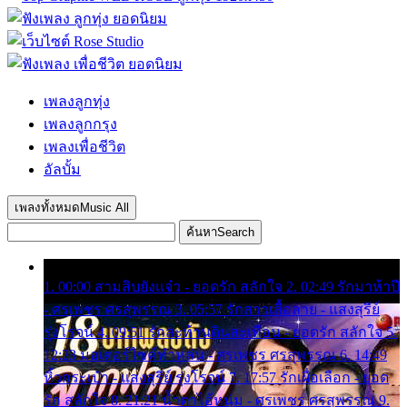
เพลงลูกทุ่ง
เพลงลูกกรุง
เพลงเพื่อชีวิต
อัลบั้ม
เพลงทั้งหมด
Music All
ค้นหา
Search
1. 00:00 สามสิบยังแจ๋ว - ยอดรัก สลักใจ 2. 02:49 รักมาห้าปี
- ศรเพชร ศรสุพรรณ 3. 05:57 รักสาวเสื้อลาย - แสงสุรีย์
รุ่งโรจน์ 4. 09:51 รักสะท้านดินสะเทือน - ยอดรัก สลักใจ 5.
12:23 มอเตอร์ไซค์ทำหล่น - ศรเพชร ศรสุพรรณ 6. 14:49
หิ้วกระเป๋า - แสงสุรีย์ รุ่งโรจน์ 7. 17:57 รักเผื่อเลือก - ยอด
รัก สลักใจ 8. 21:21 น้ำตาไอ้หนุ่ม - ศรเพชร ศรสุพรรณ 9.