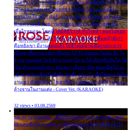
ในครัว เจ้าสาว ก็มัวแต่งตัว สวยเด่น นั่งเคียงเจ้าบ่าว ที่เขา
เฝ้าคอย ใจเต้น หัวใจของเรา ลำเค็ญ ใครจะมองเห็น
ความใน ใจ เศร้า มันร้าวระบม ต้องมาขื่นขม เศร้าตรม
ท่ามความสุขี ช่วยงานเขาแต่ง แต่เรา แล้งมาหลายปี
เมื่อไรหนอจะ โชคดี ได้มีพิธีวิวาห์ หัวใจหล้า คอยไปคอย
มา คือหน้าที่เก่า หัวใจหล้า คอยไปคอยมา คือหน้าที่เก่า
คือหยังเขา มีงานแต่งแล้ว ไปล้างแต่จาน ดั่งถูกประหาร
เมื่อเขาชื่นบาน แต่เราขื่นขม โอ้ รัก ลอยลม ไม่สม ดัง ใจ
ล้างจานคอยคู่ ไม่รู้ อีกนานเท่าใด จะได้ เลื่อนขั้นบันได ได้
เป็น ตำแหน่งเจ้าสาว มันเหงา เห็นเขามีคู่ ซมดู มีคู่ก็ม่วน
เข้าพาขวัญ เสียงโห่ตึงตึง มันซึ้ง อยู่แก่ใจ มื้อใด๋หนอ สิเป็น
งานเฮา มัวซอยเขา ใจเฮาซิด้าน มันทรมาน จับจาน เอย…
ล้างจานในงานแต่ง - Cover Ver. (KARAOKE)
32 views • 03.08.2569
ขอ กราบ ขอบคุณ.... ที่ได้รับไออุ่น การุณ จากแฟน เพลง
ผมแสนชื่นใจ หายวังเวง เมื่อแฟนเพลง ให้กำลังใจ น้ำใจ