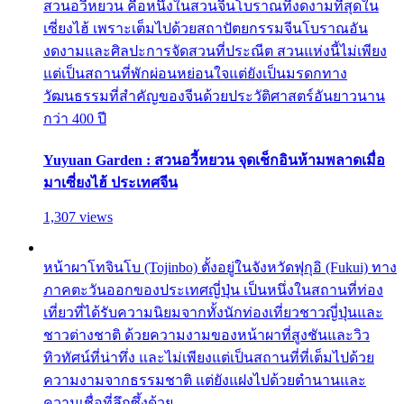
สวนอวี้หยวน คือหนึ่งในสวนจีนโบราณที่งดงามที่สุดใน
เซี่ยงไฮ้ เพราะเต็มไปด้วยสถาปัตยกรรมจีนโบราณอัน
งดงามและศิลปะการจัดสวนที่ประณีต สวนแห่งนี้ไม่เพียง
แต่เป็นสถานที่พักผ่อนหย่อนใจแต่ยังเป็นมรดกทาง
วัฒนธรรมที่สำคัญของจีนด้วยประวัติศาสตร์อันยาวนาน
กว่า 400 ปี
Yuyuan Garden : สวนอวี้หยวน จุดเช็กอินห้ามพลาดเมื่อ
มาเซี่ยงไฮ้ ประเทศจีน
1,307 views
หน้าผาโทจินโบ (Tojinbo) ตั้งอยู่ในจังหวัดฟุกุอิ (Fukui) ทาง
ภาคตะวันออกของประเทศญี่ปุ่น เป็นหนึ่งในสถานที่ท่อง
เที่ยวที่ได้รับความนิยมจากทั้งนักท่องเที่ยวชาวญี่ปุ่นและ
ชาวต่างชาติ ด้วยความงามของหน้าผาที่สูงชันและวิว
ทิวทัศน์ที่น่าทึ่ง และไม่เพียงแต่เป็นสถานที่ที่เต็มไปด้วย
ความงามจากธรรมชาติ แต่ยังแฝงไปด้วยตำนานและ
ความเชื่อที่ลึกซึ้งด้วย