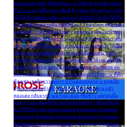
พ่อส่งเงินสามพัน ให้ฉันเรียนราม ได้อีกสักสามพัน ฉันคง
บ๊าย บาย จะไปซื้อกางเกงยีนส์ ลีวายส์มาใส่ เพราะเราเป็น
เด็กใต้ ลีวายส์อย่างเดียว อยากจะโชว์ถึงหิวโซ เด็กใต้ก็ไม่
หวั่น ตกตัวละหลายพัน กัดฟันซื้อมา ให้เด็กเทพเหลียวมอง
และต้องรู้ว่า เด็กใต้ไม่ธรรมดา แต่สุดยอด เดินโยกย้ายเย
ยวน กวนโอ๊ยพอได้ เพราะว่านุ่งลีวายส์ ตัวใหม่ใส่มา เดิน
เข้ามหาลัย จิ๊กโก๊มองหน้า ท่าจะมีปัญหา ไม่พอใจ ได้เป็น
เรื่องแน่นอน แต่ฉันไม่หวั่น เลยแหลงใต้ถามมัน ว่ามัน
พรั่นพรือ มันตอบว่าไม่พรื่อ เปลี่ยนเป็นยิ้มให้ เจอะเด็กใต้
ด้วยกัน ก็เลยรอด สุดยอด สุดยอด สุดยอด มันสุดยอด สุด
ยอด สุดยอด สุดยอด มันสุดยอด แอบหลงรักสาวราม ที่พัก
ห้องเช่า เธอผิวขาวผมยาว ปากแดงแหลงกลาง ถูกสเป็ก
จริงเธอ อยู่ห้องข้างข้าง อยากเข้าไปแหลงกลาง กลัว
ทองแดง กลับจากรามมาเจอ เธอมาซื้อข้าว แต่ก่อนนั้น
สองเรา เจอะกันครั้งใด เธอไม่เคยไยดี คราวนี้เธอยิ้มให้
ต้องให้ใส่ลีวายส์ สุดยอด สุดยอด มันสุดยอด มันสุดยอด
มันสุดยอด มันสุดยอด มันสุดยอด มันสุดยอด มันสุดยอด
มันสุดยอด มันสุดยอด มันสุดยอด มันสุดยอด มันสุดยอด