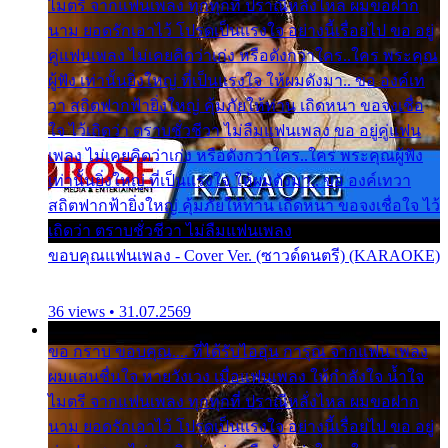
ไมตรี จากแฟนเพลง ทุกทุกที่ ปราณีหลั่งไหล ผมขอฝาก
นาม ยอดรักเอาไว้ โปรดเป็นแรงใจ อย่างนี้เรื่อยไป ขอ อยู่
คู่แฟนเพลง ไม่เคยคิดว่าเก่ง หรือดังกว่าใคร..ใคร พระคุณ
ผู้ฟัง เท่านั้นยิ่งใหญ่ ที่เป็นแรงใจ ให้ผมดังมา.. ขอ องค์เท
วา สถิตฟากฟ้ายิ่งใหญ่ คุ้มภัยให้ท่าน เถิดหนา ขอจงเชื่อ
ใจ ไว้เถิดว่า ตราบชั่วชีวา ไม่ลืมแฟนเพลง ขอ อยู่คู่แฟน
เพลง ไม่เคยคิดว่าเก่ง หรือดังกว่าใคร..ใคร พระคุณผู้ฟัง
เท่านั้นยิ่งใหญ่ ที่เป็นแรงใจ ให้ผมดังมา.. ขอ องค์เทวา
สถิตฟากฟ้ายิ่งใหญ่ คุ้มภัยให้ท่าน เถิดหนา ขอจงเชื่อใจ ไว้
เถิดว่า ตราบชั่วชีวา ไม่ลืมแฟนเพลง
ขอบคุณแฟนเพลง - Cover Ver. (ซาวด์ดนตรี) (KARAOKE)
36 views • 31.07.2569
ขอ กราบ ขอบคุณ.... ที่ได้รับไออุ่น การุณ จากแฟน เพลง
ผมแสนชื่นใจ หายวังเวง เมื่อแฟนเพลง ให้กำลังใจ น้ำใจ
ไมตรี จากแฟนเพลง ทุกทุกที่ ปราณีหลั่งไหล ผมขอฝาก
นาม ยอดรักเอาไว้ โปรดเป็นแรงใจ อย่างนี้เรื่อยไป ขอ อยู่