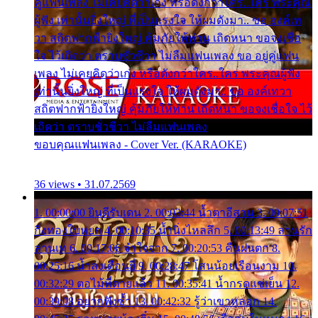
คู่แฟนเพลง ไม่เคยคิดว่าเก่ง หรือดังกว่าใคร..ใคร พระคุณ
ผู้ฟัง เท่านั้นยิ่งใหญ่ ที่เป็นแรงใจ ให้ผมดังมา.. ขอ องค์เท
วา สถิตฟากฟ้ายิ่งใหญ่ คุ้มภัยให้ท่าน เถิดหนา ขอจงเชื่อ
ใจ ไว้เถิดว่า ตราบชั่วชีวา ไม่ลืมแฟนเพลง ขอ อยู่คู่แฟน
เพลง ไม่เคยคิดว่าเก่ง หรือดังกว่าใคร..ใคร พระคุณผู้ฟัง
เท่านั้นยิ่งใหญ่ ที่เป็นแรงใจ ให้ผมดังมา.. ขอ องค์เทวา
สถิตฟากฟ้ายิ่งใหญ่ คุ้มภัยให้ท่าน เถิดหนา ขอจงเชื่อใจ ไว้
เถิดว่า ตราบชั่วชีวา ไม่ลืมแฟนเพลง
ขอบคุณแฟนเพลง - Cover Ver. (KARAOKE)
36 views • 31.07.2569
1. 00:00:00 ยินดีรับเดน 2. 00:03:44 น้ำตาอีสาน 3. 00:07:51
กิ่งทองใบหยก 4. 00:10:35 น้ำนิ่งไหลลึก 5. 00:13:49 ลานรัก
ลานเท 6. 00:17:06 จำใจจาก 7. 00:20:53 คืนฝนตก 8.
00:25:16 น้ำลงเดือนยี่ 9. 00:28:47 โสนน้อยเรือนงาม 10.
00:32:29 ตอไม้ที่ตายแล้ว 11. 00:35:41 น้ำกรดแช่เย็น 12.
00:39:08 อยากฟังซ้ำ 13. 00:42:32 รู้ว่าเขาหลอก 14.