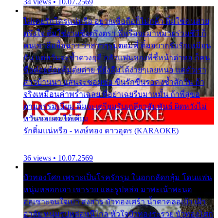
34 views • 10.07.2569
ไม่เคยรักใครแน่หรือ อยากเชื่อถือก็ไม่กล้า ติ๋มใช่คนสวย
ตรึงใจ ติ๋มใช่งามซึ้งตรึงตรา พี่หรือจะมาหมายร่วมชีวี ก็
คนเขาลืออื้อฉาว ว่าสาวๆรุมตอมพี่ ติ๋มอยากรับรักเหมือน
กัน แต่หวั่นจะช้ำดวงฤดี กลัวแฟนของพี่ชี้หน้าด่าทอ ก็คน
ชื่อต๋อยต้อยตุ้มตุ๋ยต่าย พี่ยังลืมได้ง่ายๆเลยหนอ แค่ตัวเรา
สาวบ้านนา แสนจะซอมซ่อ ขืนรักขืนรอคงช้ำสักวัน ถ้า
จริงเหมือนคำพร่ำเฉลย พี่อย่าเฉยรีบมาหมั้น ถ้าพี่สู่ขอ
ตามธรรมเนียม ติ๋มจะเตรียมรับเกลียวสัมพันธ์ ผิดหวังไม่
หวั่นขอยอมได้เคียง
รักติ๋มแน่หรือ - หงษ์ทอง ดาวอุดร (KARAOKE)
36 views • 10.07.2569
บัวทองโศก เพราะเป็นโรครักรุม ในอกกลัดกลุ้ม โดนแฟน
หนุ่มหลอกเอา เขารวย และรูปหล่อ มาพะเน้าพะนอ
ออเซาะจนใจเบา สงสาร บัวทองเศร้า น้ำตาคลอเบ้า เฝ้า
อาลัย หนุ่มรูปหล่อหนีไกล หัวใจบัวทองระรวย บัวทองโศก