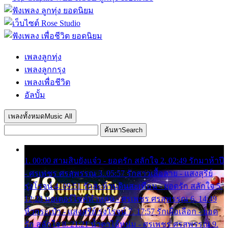
เพลงลูกทุ่ง
เพลงลูกกรุง
เพลงเพื่อชีวิต
อัลบั้ม
เพลงทั้งหมด
Music All
ค้นหา
Search
1. 00:00 สามสิบยังแจ๋ว - ยอดรัก สลักใจ 2. 02:49 รักมาห้าปี
- ศรเพชร ศรสุพรรณ 3. 05:57 รักสาวเสื้อลาย - แสงสุรีย์
รุ่งโรจน์ 4. 09:51 รักสะท้านดินสะเทือน - ยอดรัก สลักใจ 5.
12:23 มอเตอร์ไซค์ทำหล่น - ศรเพชร ศรสุพรรณ 6. 14:49
หิ้วกระเป๋า - แสงสุรีย์ รุ่งโรจน์ 7. 17:57 รักเผื่อเลือก - ยอด
รัก สลักใจ 8. 21:21 น้ำตาไอ้หนุ่ม - ศรเพชร ศรสุพรรณ 9.