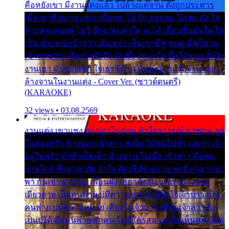
คือหยังเขา มีงานแต่งแล้ว ไปล้างแต่จาน ดั่งถูกประหาร
เมื่อเขาชื่นบาน แต่เราขื่นขม โอ้ รัก ลอยลม ไม่สม ดัง ใจ
ล้างจานคอยคู่ ไม่รู้ อีกนานเท่าใด จะได้ เลื่อนขั้นบันได ได้
เป็น ตำแหน่งเจ้าสาว มันเหงา เห็นเขามีคู่ ซมดู มีคู่ก็ม่วน
เข้าพาขวัญ เสียงโห่ตึงตึง มันซึ้ง อยู่แก่ใจ มื้อใด๋หนอ สิเป็น
งานเฮา มัวซอยเขา ใจเฮาซิด้าน มันทรมาน จับจาน เอย…
ล้างจานในงานแต่ง - Cover Ver. (ซาวด์ดนตรี)
(KARAOKE)
32 views • 03.08.2569
งานแต่ง เขาแซง แย่งเอาไปก่อน หัวใจอาวรณ์ มาซ่อน อยู่
ในห้องครัว ข้างนอกเจ้าสาว ส่งยิ้ม ให้คนไปทั่ว แต่เรา เฝ้า
อยู่ในครัว ทำตัวเป็นเด็ก ล้างจาน ในเมื่อ เจ้าสาว คือคน
บ้านใกล้ พึ่งพาอาศัย จำใจ ต้องไปช่วยงาน พอถึงเวลา เขา
พา กันเข้าพาขวัญ เพื่อนฝูง เฮฮาดังลั่น แต่เราล้างจาน
เดียวดาย เป็นคนพ่าย บ่มีความหมาย เคียงใจเจ้าบ่าว เป็น
คนพ่าย บ่มีความหมาย เคียงใจเจ้าบ่าว เพื่อนเจ้าสาว ยัง
เป็นบ่ได้ คือคนพ่าย ฮักคน ไม่มีใครสน เขาไม่เห็นคน ที่อยู่