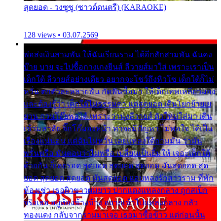
สุดยอด - วงซูซู (ซาวด์ดนตรี) (KARAOKE)
128 views • 03.07.2569
พ่อส่งเงินสามพัน ให้ฉันเรียนราม ได้อีกสักสามพัน ฉันคง
บ๊าย บาย จะไปซื้อกางเกงยีนส์ ลีวายส์มาใส่ เพราะเราเป็น
เด็กใต้ ลีวายส์อย่างเดียว อยากจะโชว์ถึงหิวโซ เด็กใต้ก็ไม่
หวั่น ตกตัวละหลายพัน กัดฟันซื้อมา ให้เด็กเทพเหลียวมอง
และต้องรู้ว่า เด็กใต้ไม่ธรรมดา แต่สุดยอด เดินโยกย้ายเย
ยวน กวนโอ๊ยพอได้ เพราะว่านุ่งลีวายส์ ตัวใหม่ใส่มา เดิน
เข้ามหาลัย จิ๊กโก๊มองหน้า ท่าจะมีปัญหา ไม่พอใจ ได้เป็น
เรื่องแน่นอน แต่ฉันไม่หวั่น เลยแหลงใต้ถามมัน ว่ามัน
พรั่นพรือ มันตอบว่าไม่พรื่อ เปลี่ยนเป็นยิ้มให้ เจอะเด็กใต้
ด้วยกัน ก็เลยรอด สุดยอด สุดยอด สุดยอด มันสุดยอด สุด
ยอด สุดยอด สุดยอด มันสุดยอด แอบหลงรักสาวราม ที่พัก
ห้องเช่า เธอผิวขาวผมยาว ปากแดงแหลงกลาง ถูกสเป็ก
จริงเธอ อยู่ห้องข้างข้าง อยากเข้าไปแหลงกลาง กลัว
ทองแดง กลับจากรามมาเจอ เธอมาซื้อข้าว แต่ก่อนนั้น