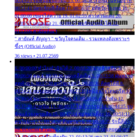
00:45:25 รอหน่อยน้องติ๋ม 15. 00:48:56 เรือล่มในหนอง 16.
00:51:43 บัตรเชิญสีเลือด 17. 00:56:07 อดีตรักโรงทอ 18.
01:00:00 เขมรไล่ควาย 19. 01:02:55 สาวสวนแตง 20.
01:05:51 แอบมอง 21. 01:09:27 พบรักปากน้ำโพ 22.
01:13:06 สายัณห์เมา
" สายัณห์ สัญญา " ขวัญใจคนเดิม - รวมเพลงดังเพราะๆ
ซึ้งๆ (Official Audio)
36 views • 21.07.2569
1. 00:00:00 ทำไมทำฉันได้ 2. 00:03:20 นางฟ้าสลัม 3.
00:06:50 คน 4. 00:10:36 บุญเหลือเกิน 5. 00:13:58 ฝนหยาด
สุดท้าย 6. 00:17:30 ยาใจยาจก 7. 00:20:30 คิดดูให้ดี 8.
00:24:21 ลบรอยแผลรัก 9. 00:27:35 เหมือนใจโดนกรีด 10.
00:30:54 ขบวนการเปาเปียว 11. 00:34:05 คำรำพัน 12.
00:37:20 ปาหนัน 13. 00:40:37 ใจเจ้ากรรม 14. 00:44:15 จูบ
ฉันแล้วจงตายเสีย 15. 00:47:24 ขอสูมาเต๊อะ 16. 00:51:11
คนใจมาร 17. 00:54:50 คืนทรมาน 18. 00:58:25 รักนี้สีดำ
19. 01:01:44 ส่วนเกิน 20. 01:05:42 หยาดน้ำฝนหยดน้ำตา
21. 01:09:13 เหลือเพียงฝัน 22. 01:13:26 เขา 23. 01:16:37