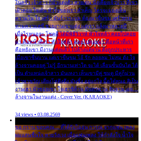
ในครัว เจ้าสาว ก็มัวแต่งตัว สวยเด่น นั่งเคียงเจ้าบ่าว ที่เขา
เฝ้าคอย ใจเต้น หัวใจของเรา ลำเค็ญ ใครจะมองเห็น
ความใน ใจ เศร้า มันร้าวระบม ต้องมาขื่นขม เศร้าตรม
ท่ามความสุขี ช่วยงานเขาแต่ง แต่เรา แล้งมาหลายปี
เมื่อไรหนอจะ โชคดี ได้มีพิธีวิวาห์ หัวใจหล้า คอยไปคอย
มา คือหน้าที่เก่า หัวใจหล้า คอยไปคอยมา คือหน้าที่เก่า
คือหยังเขา มีงานแต่งแล้ว ไปล้างแต่จาน ดั่งถูกประหาร
เมื่อเขาชื่นบาน แต่เราขื่นขม โอ้ รัก ลอยลม ไม่สม ดัง ใจ
ล้างจานคอยคู่ ไม่รู้ อีกนานเท่าใด จะได้ เลื่อนขั้นบันได ได้
เป็น ตำแหน่งเจ้าสาว มันเหงา เห็นเขามีคู่ ซมดู มีคู่ก็ม่วน
เข้าพาขวัญ เสียงโห่ตึงตึง มันซึ้ง อยู่แก่ใจ มื้อใด๋หนอ สิเป็น
งานเฮา มัวซอยเขา ใจเฮาซิด้าน มันทรมาน จับจาน เอย…
ล้างจานในงานแต่ง - Cover Ver. (KARAOKE)
34 views • 03.08.2569
ขอ กราบ ขอบคุณ.... ที่ได้รับไออุ่น การุณ จากแฟน เพลง
ผมแสนชื่นใจ หายวังเวง เมื่อแฟนเพลง ให้กำลังใจ น้ำใจ