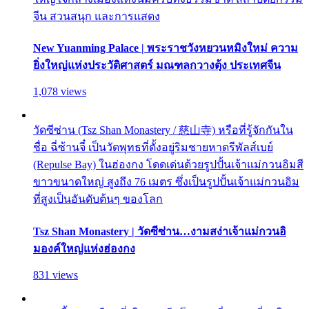
จีน สวนสนุก และการแสดง
New Yuanming Palace | พระราชวังหยวนหมิงใหม่ ความ
ยิ่งใหญ่แห่งประวัติศาสตร์ มณฑลกวางตุ้ง ประเทศจีน
1,078 views
วัดซีซ่าน (Tsz Shan Monastery / 慈山寺) หรือที่รู้จักกันใน
ชื่อ ฉี่ซ้านจี๋ เป็นวัดพุทธที่ตั้งอยู่ริมชายหาดรีพัลส์เบย์
(Repulse Bay) ในฮ่องกง โดดเด่นด้วยรูปปั้นเจ้าแม่กวนอิมสี
ขาวขนาดใหญ่ สูงถึง 76 เมตร ซึ่งเป็นรูปปั้นเจ้าแม่กวนอิม
ที่สูงเป็นอันดับต้นๆ ของโลก
Tsz Shan Monastery | วัดซีซ่าน…งามสง่าเจ้าแม่กวนอิ
มองค์ใหญ่แห่งฮ่องกง
831 views