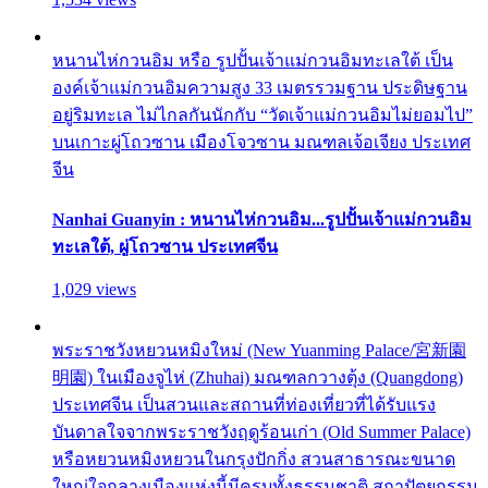
หนานไห่กวนอิม หรือ รูปปั้นเจ้าแม่กวนอิมทะเลใต้ เป็น
องค์เจ้าแม่กวนอิมความสูง 33 เมตรรวมฐาน ประดิษฐาน
อยู่ริมทะเล ไม่ไกลกันนักกับ “วัดเจ้าแม่กวนอิมไม่ยอมไป”
บนเกาะผู่โถวซาน เมืองโจวซาน มณฑลเจ้อเจียง ประเทศ
จีน
Nanhai Guanyin : หนานไห่กวนอิม...รูปปั้นเจ้าแม่กวนอิม
ทะเลใต้, ผู่โถวซาน ประเทศจีน
1,029 views
พระราชวังหยวนหมิงใหม่ (New Yuanming Palace/宮新園
明園) ในเมืองจูไห่ (Zhuhai) มณฑลกวางตุ้ง (Quangdong)
ประเทศจีน เป็นสวนและสถานที่ท่องเที่ยวที่ได้รับแรง
บันดาลใจจากพระราชวังฤดูร้อนเก่า (Old Summer Palace)
หรือหยวนหมิงหยวนในกรุงปักกิ่ง สวนสาธารณะขนาด
ใหญ่ใจกลางเมืองแห่งนี้มีครบทั้งธรรมชาติ สถาปัตยกรรม