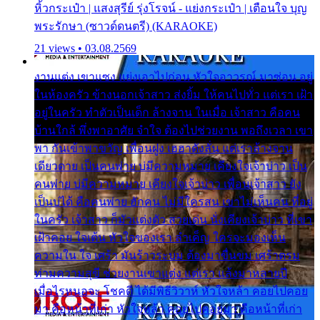
หิ้วกระเป๋า | แสงสุรีย์ รุ่งโรจน์ - แย่งกระเป๋า | เตือนใจ บุญ
พระรักษา (ซาวด์ดนตรี) (KARAOKE)
21 views • 03.08.2569
งานแต่ง เขาแซง แย่งเอาไปก่อน หัวใจอาวรณ์ มาซ่อน อยู่
ในห้องครัว ข้างนอกเจ้าสาว ส่งยิ้ม ให้คนไปทั่ว แต่เรา เฝ้า
อยู่ในครัว ทำตัวเป็นเด็ก ล้างจาน ในเมื่อ เจ้าสาว คือคน
บ้านใกล้ พึ่งพาอาศัย จำใจ ต้องไปช่วยงาน พอถึงเวลา เขา
พา กันเข้าพาขวัญ เพื่อนฝูง เฮฮาดังลั่น แต่เราล้างจาน
เดียวดาย เป็นคนพ่าย บ่มีความหมาย เคียงใจเจ้าบ่าว เป็น
คนพ่าย บ่มีความหมาย เคียงใจเจ้าบ่าว เพื่อนเจ้าสาว ยัง
เป็นบ่ได้ คือคนพ่าย ฮักคน ไม่มีใครสน เขาไม่เห็นคน ที่อยู่
ในครัว เจ้าสาว ก็มัวแต่งตัว สวยเด่น นั่งเคียงเจ้าบ่าว ที่เขา
เฝ้าคอย ใจเต้น หัวใจของเรา ลำเค็ญ ใครจะมองเห็น
ความใน ใจ เศร้า มันร้าวระบม ต้องมาขื่นขม เศร้าตรม
ท่ามความสุขี ช่วยงานเขาแต่ง แต่เรา แล้งมาหลายปี
เมื่อไรหนอจะ โชคดี ได้มีพิธีวิวาห์ หัวใจหล้า คอยไปคอย
มา คือหน้าที่เก่า หัวใจหล้า คอยไปคอยมา คือหน้าที่เก่า