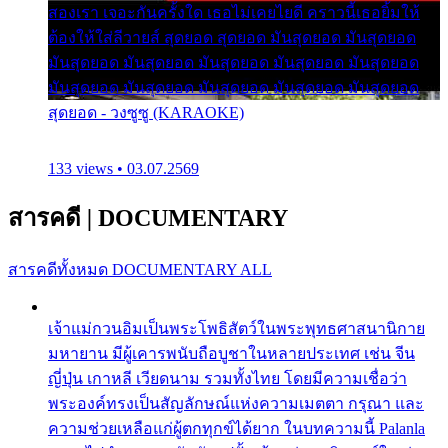
สองเรา เจอะกันครั้งใด เธอไม่เคยไยดี คราวนี้เธอยิ้มให้
ต้องให้ใส่ลีวายส์ สุดยอด สุดยอด มันสุดยอด มันสุดยอด
มันสุดยอด มันสุดยอด มันสุดยอด มันสุดยอด มันสุดยอด
มันสุดยอด มันสุดยอด มันสุดยอด มันสุดยอด มันสุดยอด
สุดยอด - วงซูซู (KARAOKE)
133 views • 03.07.2569
สารคดี
|
DOCUMENTARY
สารคดีทั้งหมด
DOCUMENTARY ALL
เจ้าแม่กวนอิมเป็นพระโพธิสัตว์ในพระพุทธศาสนานิกาย
มหายาน มีผู้เคารพนับถือบูชาในหลายประเทศ เช่น จีน
ญี่ปุ่น เกาหลี เวียดนาม รวมทั้งไทย โดยมีความเชื่อว่า
พระองค์ทรงเป็นสัญลักษณ์แห่งความเมตตา กรุณา และ
ความช่วยเหลือแก่ผู้ตกทุกข์ได้ยาก ในบทความนี้ Palanla