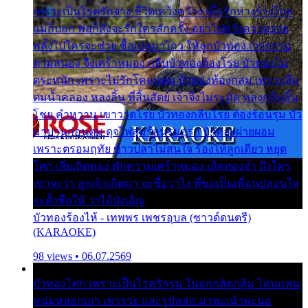
เพราะเป็นโรครักจาง ชีวิตเคว้งคว้าง เมื่อรักห่างร้างไกล
แม่ก็บอก พ่อก็สั่งจะรักใครสักครั้ง อย่าไปหวังความรวย
พลั้งไปใครจะช่วย ซื้อเปลมาไกว ให้ลูกบัวทอง เวรกรรม
ตามสนอง จึงเศร้าหมอง กลีบบัวทองต้องโรย บัวทองไม่
ตระหนัก เพราะไม่รักโคลนตม บัวทองท้องกลม เพราะลืม
ตมน้ำคลอง หลงลิ้น ที่สิ้นสัตย์ เจ้าจึงไม่ระมัด หลงกลิ่นลิ้น
โชย คำหวาน เขาวาดโรย บัวทองกลีบโรย ต้องร้อนรุม บัว
มาบานก่อนตูม ดุจไฟสุมร้อนรุมอุรา บัวทองผ่ายผอม
เพราะตรอมฤทัย ข้าวปลาไม่สนใจ ร้องไห้ลูกเดียว หยุด
โศก เสียเถิดทอง พักความเศร้าหมอง เถิดทองจ๋า ถึงใคร
เขาจะว่า ลูกเจ้าเกิดมา จะชื่อว่าไง พี่ขอเป็นเพื่อนปลอบใจ
จะตั้งชื่อให้ ว่าไอ้บังเอิญ
บัวทองร้องไห้ - เทพพร เพชรอุบล (ซาวด์ดนตรี)
(KARAOKE)
98 views • 06.07.2569
บัวทองโศก เพราะเป็นโรครักรุม ในอกกลัดกลุ้ม โดนแฟน
หนุ่มหลอกเอา เขารวย และรูปหล่อ มาพะเน้าพะนอ