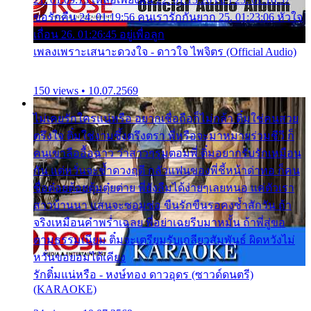
ขอรักคืน 24. 01:19:56 คนเรารักกันยาก 25. 01:23:06 หัวใจ
เถื่อน 26. 01:26:45 อยู่เพื่อลูก
เพลงเพราะเสนาะดวงใจ - ดาวใจ ไพจิตร (Official Audio)
150 views • 10.07.2569
ไม่เคยรักใครแน่หรือ อยากเชื่อถือก็ไม่กล้า ติ๋มใช่คนสวย
ตรึงใจ ติ๋มใช่งามซึ้งตรึงตรา พี่หรือจะมาหมายร่วมชีวี ก็
คนเขาลืออื้อฉาว ว่าสาวๆรุมตอมพี่ ติ๋มอยากรับรักเหมือน
กัน แต่หวั่นจะช้ำดวงฤดี กลัวแฟนของพี่ชี้หน้าด่าทอ ก็คน
ชื่อต๋อยต้อยตุ้มตุ๋ยต่าย พี่ยังลืมได้ง่ายๆเลยหนอ แค่ตัวเรา
สาวบ้านนา แสนจะซอมซ่อ ขืนรักขืนรอคงช้ำสักวัน ถ้า
จริงเหมือนคำพร่ำเฉลย พี่อย่าเฉยรีบมาหมั้น ถ้าพี่สู่ขอ
ตามธรรมเนียม ติ๋มจะเตรียมรับเกลียวสัมพันธ์ ผิดหวังไม่
หวั่นขอยอมได้เคียง
รักติ๋มแน่หรือ - หงษ์ทอง ดาวอุดร (ซาวด์ดนตรี)
(KARAOKE)