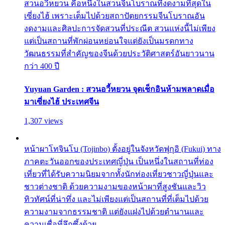
สวนอวี้หยวน คือหนึ่งในสวนจีนโบราณที่งดงามที่สุดใน
เซี่ยงไฮ้ เพราะเต็มไปด้วยสถาปัตยกรรมจีนโบราณอัน
งดงามและศิลปะการจัดสวนที่ประณีต สวนแห่งนี้ไม่เพียง
แต่เป็นสถานที่พักผ่อนหย่อนใจแต่ยังเป็นมรดกทาง
วัฒนธรรมที่สำคัญของจีนด้วยประวัติศาสตร์อันยาวนาน
กว่า 400 ปี
Yuyuan Garden : สวนอวี้หยวน จุดเช็กอินห้ามพลาดเมื่อ
มาเซี่ยงไฮ้ ประเทศจีน
1,307 views
หน้าผาโทจินโบ (Tojinbo) ตั้งอยู่ในจังหวัดฟุกุอิ (Fukui) ทาง
ภาคตะวันออกของประเทศญี่ปุ่น เป็นหนึ่งในสถานที่ท่อง
เที่ยวที่ได้รับความนิยมจากทั้งนักท่องเที่ยวชาวญี่ปุ่นและ
ชาวต่างชาติ ด้วยความงามของหน้าผาที่สูงชันและวิว
ทิวทัศน์ที่น่าทึ่ง และไม่เพียงแต่เป็นสถานที่ที่เต็มไปด้วย
ความงามจากธรรมชาติ แต่ยังแฝงไปด้วยตำนานและ
ความเชื่อที่ลึกซึ้งด้วย