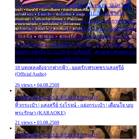
24:27 สามเณรกำพร้า - แสงสุรีย์ รุ่งโรจน์ 10. 28:08 ไม่มี
เวลาไปหาเมียน้อย - ยอดรัก สลักใจ 11. 31:29 ชีวิตไอ้
ธรรม - ศรเพชร ศรสุพรรณ 12. 35:26 ทหารอากาศขาดรัก
- แสงสุรีย์ รุ่งโรจน์ 13. 39:01 คนหัวใจโทรม - ยอดรัก สลัก
ใจ 14. 42:49 ไอ้หวังตายแน่ - ศรเพชร ศรสุพรรณ 15. 46:35
ธาตุแท้ของเธอ - แสงสุรีย์ รุ่งโรจน์ 16. 49:57 กำนันกำใน -
ยอดรัก สลักใจ 17. 52:29 สาวบริสุทธิ์ - ศรเพชร ศรสุพรรณ
18. 56:05 แต๋วจ๋า - แสงสุรีย์ รุ่งโรจน์
18 บทเพลงดังจากฟากฟ้า - ยอดรัก/ศรเพชร/แสงสุรีย์
(Official Audio)
26 views • 04.08.2569
1. 00:00 หิ้วกระเป๋า 2. 03:30 แย่งกระเป๋า
หิ้วกระเป๋า | แสงสุรีย์ รุ่งโรจน์ - แย่งกระเป๋า | เตือนใจ บุญ
พระรักษา (KARAOKE)
21 views • 03.08.2569
1. 00:00 หิ้วกระเป๋า 2. 03:30 แย่งกระเป๋า