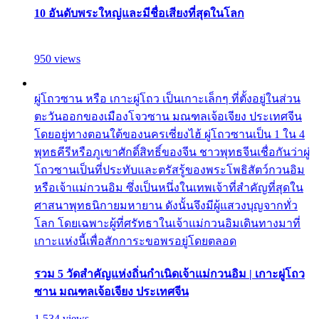
10 อันดับพระใหญ่และมีชื่อเสียงที่สุดในโลก
950 views
ผู่โถวซาน หรือ เกาะผู่โถว เป็นเกาะเล็กๆ ที่ตั้งอยู่ในส่วน
ตะวันออกของเมืองโจวซาน มณฑลเจ้อเจียง ประเทศจีน
โดยอยู่ทางตอนใต้ของนครเซี่ยงไฮ้ ผู่โถวซานเป็น 1 ใน 4
พุทธคีรีหรือภูเขาศักดิ์สิทธิ์ของจีน ชาวพุทธจีนเชื่อกันว่าผู่
โถวซานเป็นที่ประทับและตรัสรู้ของพระโพธิสัตว์กวนอิม
หรือเจ้าแม่กวนอิม ซึ่งเป็นหนึ่งในเทพเจ้าที่สำคัญที่สุดใน
ศาสนาพุทธนิกายมหายาน ดังนั้นจึงมีผู้แสวงบุญจากทั่ว
โลก โดยเฉพาะผู้ที่ศรัทธาในเจ้าแม่กวนอิมเดินทางมาที่
เกาะแห่งนี้เพื่อสักการะขอพรอยู่โดยตลอด
รวม 5 วัดสำคัญแห่งถิ่นกำเนิดเจ้าแม่กวนอิม | เกาะผู่โถว
ซาน มณฑลเจ้อเจียง ประเทศจีน
1,534 views