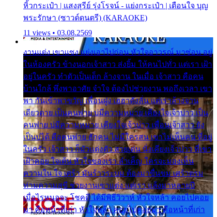
หิ้วกระเป๋า | แสงสุรีย์ รุ่งโรจน์ - แย่งกระเป๋า | เตือนใจ บุญ
พระรักษา (ซาวด์ดนตรี) (KARAOKE)
11 views • 03.08.2569
งานแต่ง เขาแซง แย่งเอาไปก่อน หัวใจอาวรณ์ มาซ่อน อยู่
ในห้องครัว ข้างนอกเจ้าสาว ส่งยิ้ม ให้คนไปทั่ว แต่เรา เฝ้า
อยู่ในครัว ทำตัวเป็นเด็ก ล้างจาน ในเมื่อ เจ้าสาว คือคน
บ้านใกล้ พึ่งพาอาศัย จำใจ ต้องไปช่วยงาน พอถึงเวลา เขา
พา กันเข้าพาขวัญ เพื่อนฝูง เฮฮาดังลั่น แต่เราล้างจาน
เดียวดาย เป็นคนพ่าย บ่มีความหมาย เคียงใจเจ้าบ่าว เป็น
คนพ่าย บ่มีความหมาย เคียงใจเจ้าบ่าว เพื่อนเจ้าสาว ยัง
เป็นบ่ได้ คือคนพ่าย ฮักคน ไม่มีใครสน เขาไม่เห็นคน ที่อยู่
ในครัว เจ้าสาว ก็มัวแต่งตัว สวยเด่น นั่งเคียงเจ้าบ่าว ที่เขา
เฝ้าคอย ใจเต้น หัวใจของเรา ลำเค็ญ ใครจะมองเห็น
ความใน ใจ เศร้า มันร้าวระบม ต้องมาขื่นขม เศร้าตรม
ท่ามความสุขี ช่วยงานเขาแต่ง แต่เรา แล้งมาหลายปี
เมื่อไรหนอจะ โชคดี ได้มีพิธีวิวาห์ หัวใจหล้า คอยไปคอย
มา คือหน้าที่เก่า หัวใจหล้า คอยไปคอยมา คือหน้าที่เก่า