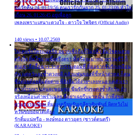
ขอรักคืน 24. 01:19:56 คนเรารักกันยาก 25. 01:23:06 หัวใจ
เถื่อน 26. 01:26:45 อยู่เพื่อลูก
เพลงเพราะเสนาะดวงใจ - ดาวใจ ไพจิตร (Official Audio)
140 views • 10.07.2569
ไม่เคยรักใครแน่หรือ อยากเชื่อถือก็ไม่กล้า ติ๋มใช่คนสวย
ตรึงใจ ติ๋มใช่งามซึ้งตรึงตรา พี่หรือจะมาหมายร่วมชีวี ก็
คนเขาลืออื้อฉาว ว่าสาวๆรุมตอมพี่ ติ๋มอยากรับรักเหมือน
กัน แต่หวั่นจะช้ำดวงฤดี กลัวแฟนของพี่ชี้หน้าด่าทอ ก็คน
ชื่อต๋อยต้อยตุ้มตุ๋ยต่าย พี่ยังลืมได้ง่ายๆเลยหนอ แค่ตัวเรา
สาวบ้านนา แสนจะซอมซ่อ ขืนรักขืนรอคงช้ำสักวัน ถ้า
จริงเหมือนคำพร่ำเฉลย พี่อย่าเฉยรีบมาหมั้น ถ้าพี่สู่ขอ
ตามธรรมเนียม ติ๋มจะเตรียมรับเกลียวสัมพันธ์ ผิดหวังไม่
หวั่นขอยอมได้เคียง
รักติ๋มแน่หรือ - หงษ์ทอง ดาวอุดร (ซาวด์ดนตรี)
(KARAOKE)