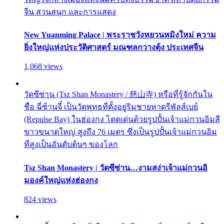
จีน สวนสนุก และการแสดง
New Yuanming Palace | พระราชวังหยวนหมิงใหม่ ความ
ยิ่งใหญ่แห่งประวัติศาสตร์ มณฑลกวางตุ้ง ประเทศจีน
1,068 views
วัดซีซ่าน (Tsz Shan Monastery / 慈山寺) หรือที่รู้จักกันใน
ชื่อ ฉี่ซ้านจี๋ เป็นวัดพุทธที่ตั้งอยู่ริมชายหาดรีพัลส์เบย์
(Repulse Bay) ในฮ่องกง โดดเด่นด้วยรูปปั้นเจ้าแม่กวนอิมสี
ขาวขนาดใหญ่ สูงถึง 76 เมตร ซึ่งเป็นรูปปั้นเจ้าแม่กวนอิม
ที่สูงเป็นอันดับต้นๆ ของโลก
Tsz Shan Monastery | วัดซีซ่าน…งามสง่าเจ้าแม่กวนอิ
มองค์ใหญ่แห่งฮ่องกง
824 views