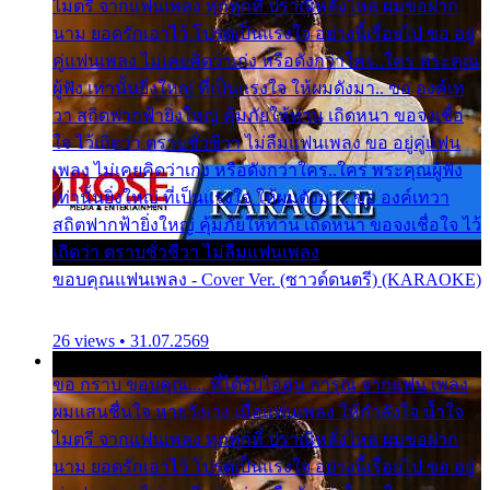
ไมตรี จากแฟนเพลง ทุกทุกที่ ปราณีหลั่งไหล ผมขอฝาก
นาม ยอดรักเอาไว้ โปรดเป็นแรงใจ อย่างนี้เรื่อยไป ขอ อยู่
คู่แฟนเพลง ไม่เคยคิดว่าเก่ง หรือดังกว่าใคร..ใคร พระคุณ
ผู้ฟัง เท่านั้นยิ่งใหญ่ ที่เป็นแรงใจ ให้ผมดังมา.. ขอ องค์เท
วา สถิตฟากฟ้ายิ่งใหญ่ คุ้มภัยให้ท่าน เถิดหนา ขอจงเชื่อ
ใจ ไว้เถิดว่า ตราบชั่วชีวา ไม่ลืมแฟนเพลง ขอ อยู่คู่แฟน
เพลง ไม่เคยคิดว่าเก่ง หรือดังกว่าใคร..ใคร พระคุณผู้ฟัง
เท่านั้นยิ่งใหญ่ ที่เป็นแรงใจ ให้ผมดังมา.. ขอ องค์เทวา
สถิตฟากฟ้ายิ่งใหญ่ คุ้มภัยให้ท่าน เถิดหนา ขอจงเชื่อใจ ไว้
เถิดว่า ตราบชั่วชีวา ไม่ลืมแฟนเพลง
ขอบคุณแฟนเพลง - Cover Ver. (ซาวด์ดนตรี) (KARAOKE)
26 views • 31.07.2569
ขอ กราบ ขอบคุณ.... ที่ได้รับไออุ่น การุณ จากแฟน เพลง
ผมแสนชื่นใจ หายวังเวง เมื่อแฟนเพลง ให้กำลังใจ น้ำใจ
ไมตรี จากแฟนเพลง ทุกทุกที่ ปราณีหลั่งไหล ผมขอฝาก
นาม ยอดรักเอาไว้ โปรดเป็นแรงใจ อย่างนี้เรื่อยไป ขอ อยู่