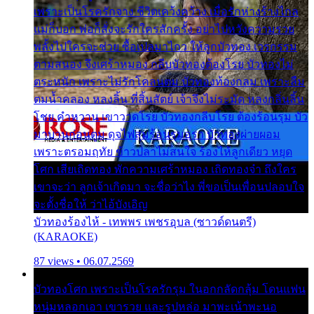
เพราะเป็นโรครักจาง ชีวิตเคว้งคว้าง เมื่อรักห่างร้างไกล
แม่ก็บอก พ่อก็สั่งจะรักใครสักครั้ง อย่าไปหวังความรวย
พลั้งไปใครจะช่วย ซื้อเปลมาไกว ให้ลูกบัวทอง เวรกรรม
ตามสนอง จึงเศร้าหมอง กลีบบัวทองต้องโรย บัวทองไม่
ตระหนัก เพราะไม่รักโคลนตม บัวทองท้องกลม เพราะลืม
ตมน้ำคลอง หลงลิ้น ที่สิ้นสัตย์ เจ้าจึงไม่ระมัด หลงกลิ่นลิ้น
โชย คำหวาน เขาวาดโรย บัวทองกลีบโรย ต้องร้อนรุม บัว
มาบานก่อนตูม ดุจไฟสุมร้อนรุมอุรา บัวทองผ่ายผอม
เพราะตรอมฤทัย ข้าวปลาไม่สนใจ ร้องไห้ลูกเดียว หยุด
โศก เสียเถิดทอง พักความเศร้าหมอง เถิดทองจ๋า ถึงใคร
เขาจะว่า ลูกเจ้าเกิดมา จะชื่อว่าไง พี่ขอเป็นเพื่อนปลอบใจ
จะตั้งชื่อให้ ว่าไอ้บังเอิญ
บัวทองร้องไห้ - เทพพร เพชรอุบล (ซาวด์ดนตรี)
(KARAOKE)
87 views • 06.07.2569
บัวทองโศก เพราะเป็นโรครักรุม ในอกกลัดกลุ้ม โดนแฟน
หนุ่มหลอกเอา เขารวย และรูปหล่อ มาพะเน้าพะนอ