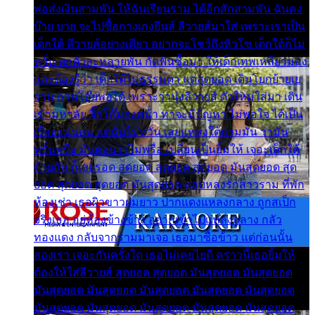
พ่อส่งเงินสามพัน ให้ฉันเรียนราม ได้อีกสักสามพัน ฉันคง
บ๊าย บาย จะไปซื้อกางเกงยีนส์ ลีวายส์มาใส่ เพราะเราเป็น
เด็กใต้ ลีวายส์อย่างเดียว อยากจะโชว์ถึงหิวโซ เด็กใต้ก็ไม่
หวั่น ตกตัวละหลายพัน กัดฟันซื้อมา ให้เด็กเทพเหลียวมอง
และต้องรู้ว่า เด็กใต้ไม่ธรรมดา แต่สุดยอด เดินโยกย้ายเย
ยวน กวนโอ๊ยพอได้ เพราะว่านุ่งลีวายส์ ตัวใหม่ใส่มา เดิน
เข้ามหาลัย จิ๊กโก๊มองหน้า ท่าจะมีปัญหา ไม่พอใจ ได้เป็น
เรื่องแน่นอน แต่ฉันไม่หวั่น เลยแหลงใต้ถามมัน ว่ามัน
พรั่นพรือ มันตอบว่าไม่พรื่อ เปลี่ยนเป็นยิ้มให้ เจอะเด็กใต้
ด้วยกัน ก็เลยรอด สุดยอด สุดยอด สุดยอด มันสุดยอด สุด
ยอด สุดยอด สุดยอด มันสุดยอด แอบหลงรักสาวราม ที่พัก
ห้องเช่า เธอผิวขาวผมยาว ปากแดงแหลงกลาง ถูกสเป็ก
จริงเธอ อยู่ห้องข้างข้าง อยากเข้าไปแหลงกลาง กลัว
ทองแดง กลับจากรามมาเจอ เธอมาซื้อข้าว แต่ก่อนนั้น
สองเรา เจอะกันครั้งใด เธอไม่เคยไยดี คราวนี้เธอยิ้มให้
ต้องให้ใส่ลีวายส์ สุดยอด สุดยอด มันสุดยอด มันสุดยอด
มันสุดยอด มันสุดยอด มันสุดยอด มันสุดยอด มันสุดยอด
มันสุดยอด มันสุดยอด มันสุดยอด มันสุดยอด มันสุดยอด