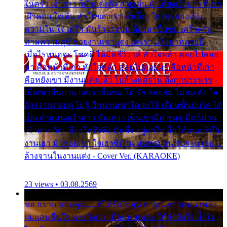
ในครัว เจ้าสาว ก็มัวแต่งตัว สวยเด่น นั่งเคียงเจ้าบ่าว ที่เขา
เฝ้าคอย ใจเต้น หัวใจของเรา ลำเค็ญ ใครจะมองเห็น
ความใน ใจ เศร้า มันร้าวระบม ต้องมาขื่นขม เศร้าตรม
ท่ามความสุขี ช่วยงานเขาแต่ง แต่เรา แล้งมาหลายปี
เมื่อไรหนอจะ โชคดี ได้มีพิธีวิวาห์ หัวใจหล้า คอยไปคอย
มา คือหน้าที่เก่า หัวใจหล้า คอยไปคอยมา คือหน้าที่เก่า
คือหยังเขา มีงานแต่งแล้ว ไปล้างแต่จาน ดั่งถูกประหาร
เมื่อเขาชื่นบาน แต่เราขื่นขม โอ้ รัก ลอยลม ไม่สม ดัง ใจ
ล้างจานคอยคู่ ไม่รู้ อีกนานเท่าใด จะได้ เลื่อนขั้นบันได ได้
เป็น ตำแหน่งเจ้าสาว มันเหงา เห็นเขามีคู่ ซมดู มีคู่ก็ม่วน
เข้าพาขวัญ เสียงโห่ตึงตึง มันซึ้ง อยู่แก่ใจ มื้อใด๋หนอ สิเป็น
งานเฮา มัวซอยเขา ใจเฮาซิด้าน มันทรมาน จับจาน เอย…
ล้างจานในงานแต่ง - Cover Ver. (KARAOKE)
23 views • 03.08.2569
ขอ กราบ ขอบคุณ.... ที่ได้รับไออุ่น การุณ จากแฟน เพลง
ผมแสนชื่นใจ หายวังเวง เมื่อแฟนเพลง ให้กำลังใจ น้ำใจ