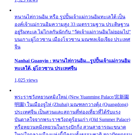
หนานไห่กวนอิม หรือ รูปปั้นเจ้าแม่กวนอิมทะเลใต้ เป็น
องค์เจ้าแม่กวนอิมความสูง 33 เมตรรวมฐาน ประดิษฐาน
อยู่ริมทะเล ไม่ไกลกันนักกับ “วัดเจ้าแม่กวนอิมไม่ยอมไป”
บนเกาะผู่โถวซาน เมืองโจวซาน มณฑลเจ้อเจียง ประเทศ
จีน
Nanhai Guanyin : หนานไห่กวนอิม...รูปปั้นเจ้าแม่กวนอิม
ทะเลใต้, ผู่โถวซาน ประเทศจีน
1,025 views
พระราชวังหยวนหมิงใหม่ (New Yuanming Palace/宮新園
明園) ในเมืองจูไห่ (Zhuhai) มณฑลกวางตุ้ง (Quangdong)
ประเทศจีน เป็นสวนและสถานที่ท่องเที่ยวที่ได้รับแรง
บันดาลใจจากพระราชวังฤดูร้อนเก่า (Old Summer Palace)
หรือหยวนหมิงหยวนในกรุงปักกิ่ง สวนสาธารณะขนาด
ใหญ่ใจกลางเมืองแห่งนี้มีครบทั้งธรรมชาติ สถาปัตยกรรม