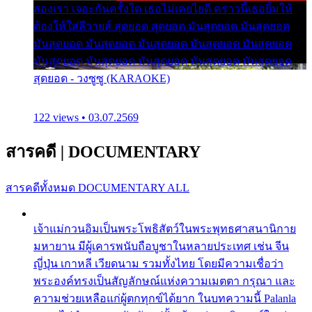
สองเรา เจอะกันครั้งใด เธอไม่เคยไยดี คราวนี้เธอยิ้มให้
ต้องให้ใส่ลีวายส์ สุดยอด สุดยอด มันสุดยอด มันสุดยอด
มันสุดยอด มันสุดยอด มันสุดยอด มันสุดยอด มันสุดยอด
มันสุดยอด มันสุดยอด มันสุดยอด มันสุดยอด มันสุดยอด
สุดยอด - วงซูซู (KARAOKE)
122 views • 03.07.2569
สารคดี
|
DOCUMENTARY
สารคดีทั้งหมด
DOCUMENTARY ALL
เจ้าแม่กวนอิมเป็นพระโพธิสัตว์ในพระพุทธศาสนานิกาย
มหายาน มีผู้เคารพนับถือบูชาในหลายประเทศ เช่น จีน
ญี่ปุ่น เกาหลี เวียดนาม รวมทั้งไทย โดยมีความเชื่อว่า
พระองค์ทรงเป็นสัญลักษณ์แห่งความเมตตา กรุณา และ
ความช่วยเหลือแก่ผู้ตกทุกข์ได้ยาก ในบทความนี้ Palanla