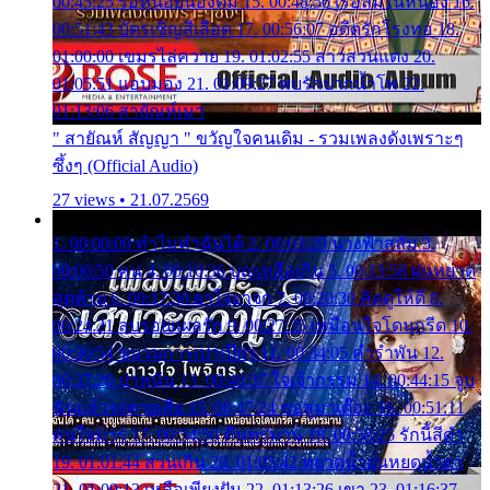
00:45:25 รอหน่อยน้องติ๋ม 15. 00:48:56 เรือล่มในหนอง 16.
00:51:43 บัตรเชิญสีเลือด 17. 00:56:07 อดีตรักโรงทอ 18.
01:00:00 เขมรไล่ควาย 19. 01:02:55 สาวสวนแตง 20.
01:05:51 แอบมอง 21. 01:09:27 พบรักปากน้ำโพ 22.
01:13:06 สายัณห์เมา
" สายัณห์ สัญญา " ขวัญใจคนเดิม - รวมเพลงดังเพราะๆ
ซึ้งๆ (Official Audio)
27 views • 21.07.2569
1. 00:00:00 ทำไมทำฉันได้ 2. 00:03:20 นางฟ้าสลัม 3.
00:06:50 คน 4. 00:10:36 บุญเหลือเกิน 5. 00:13:58 ฝนหยาด
สุดท้าย 6. 00:17:30 ยาใจยาจก 7. 00:20:30 คิดดูให้ดี 8.
00:24:21 ลบรอยแผลรัก 9. 00:27:35 เหมือนใจโดนกรีด 10.
00:30:54 ขบวนการเปาเปียว 11. 00:34:05 คำรำพัน 12.
00:37:20 ปาหนัน 13. 00:40:37 ใจเจ้ากรรม 14. 00:44:15 จูบ
ฉันแล้วจงตายเสีย 15. 00:47:24 ขอสูมาเต๊อะ 16. 00:51:11
คนใจมาร 17. 00:54:50 คืนทรมาน 18. 00:58:25 รักนี้สีดำ
19. 01:01:44 ส่วนเกิน 20. 01:05:42 หยาดน้ำฝนหยดน้ำตา
21. 01:09:13 เหลือเพียงฝัน 22. 01:13:26 เขา 23. 01:16:37