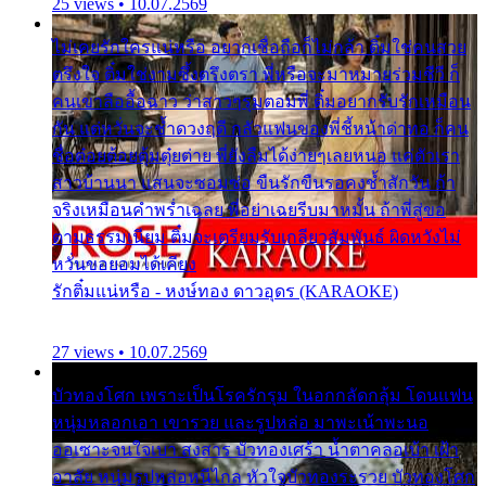
25 views • 10.07.2569
ไม่เคยรักใครแน่หรือ อยากเชื่อถือก็ไม่กล้า ติ๋มใช่คนสวย
ตรึงใจ ติ๋มใช่งามซึ้งตรึงตรา พี่หรือจะมาหมายร่วมชีวี ก็
คนเขาลืออื้อฉาว ว่าสาวๆรุมตอมพี่ ติ๋มอยากรับรักเหมือน
กัน แต่หวั่นจะช้ำดวงฤดี กลัวแฟนของพี่ชี้หน้าด่าทอ ก็คน
ชื่อต๋อยต้อยตุ้มตุ๋ยต่าย พี่ยังลืมได้ง่ายๆเลยหนอ แค่ตัวเรา
สาวบ้านนา แสนจะซอมซ่อ ขืนรักขืนรอคงช้ำสักวัน ถ้า
จริงเหมือนคำพร่ำเฉลย พี่อย่าเฉยรีบมาหมั้น ถ้าพี่สู่ขอ
ตามธรรมเนียม ติ๋มจะเตรียมรับเกลียวสัมพันธ์ ผิดหวังไม่
หวั่นขอยอมได้เคียง
รักติ๋มแน่หรือ - หงษ์ทอง ดาวอุดร (KARAOKE)
27 views • 10.07.2569
บัวทองโศก เพราะเป็นโรครักรุม ในอกกลัดกลุ้ม โดนแฟน
หนุ่มหลอกเอา เขารวย และรูปหล่อ มาพะเน้าพะนอ
ออเซาะจนใจเบา สงสาร บัวทองเศร้า น้ำตาคลอเบ้า เฝ้า
อาลัย หนุ่มรูปหล่อหนีไกล หัวใจบัวทองระรวย บัวทองโศก