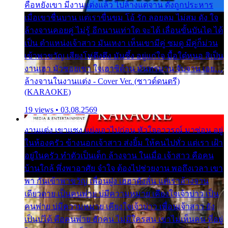
คือหยังเขา มีงานแต่งแล้ว ไปล้างแต่จาน ดั่งถูกประหาร
เมื่อเขาชื่นบาน แต่เราขื่นขม โอ้ รัก ลอยลม ไม่สม ดัง ใจ
ล้างจานคอยคู่ ไม่รู้ อีกนานเท่าใด จะได้ เลื่อนขั้นบันได ได้
เป็น ตำแหน่งเจ้าสาว มันเหงา เห็นเขามีคู่ ซมดู มีคู่ก็ม่วน
เข้าพาขวัญ เสียงโห่ตึงตึง มันซึ้ง อยู่แก่ใจ มื้อใด๋หนอ สิเป็น
งานเฮา มัวซอยเขา ใจเฮาซิด้าน มันทรมาน จับจาน เอย…
ล้างจานในงานแต่ง - Cover Ver. (ซาวด์ดนตรี)
(KARAOKE)
19 views • 03.08.2569
งานแต่ง เขาแซง แย่งเอาไปก่อน หัวใจอาวรณ์ มาซ่อน อยู่
ในห้องครัว ข้างนอกเจ้าสาว ส่งยิ้ม ให้คนไปทั่ว แต่เรา เฝ้า
อยู่ในครัว ทำตัวเป็นเด็ก ล้างจาน ในเมื่อ เจ้าสาว คือคน
บ้านใกล้ พึ่งพาอาศัย จำใจ ต้องไปช่วยงาน พอถึงเวลา เขา
พา กันเข้าพาขวัญ เพื่อนฝูง เฮฮาดังลั่น แต่เราล้างจาน
เดียวดาย เป็นคนพ่าย บ่มีความหมาย เคียงใจเจ้าบ่าว เป็น
คนพ่าย บ่มีความหมาย เคียงใจเจ้าบ่าว เพื่อนเจ้าสาว ยัง
เป็นบ่ได้ คือคนพ่าย ฮักคน ไม่มีใครสน เขาไม่เห็นคน ที่อยู่