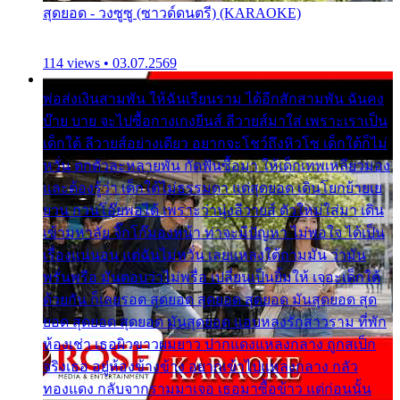
สุดยอด - วงซูซู (ซาวด์ดนตรี) (KARAOKE)
114 views • 03.07.2569
พ่อส่งเงินสามพัน ให้ฉันเรียนราม ได้อีกสักสามพัน ฉันคง
บ๊าย บาย จะไปซื้อกางเกงยีนส์ ลีวายส์มาใส่ เพราะเราเป็น
เด็กใต้ ลีวายส์อย่างเดียว อยากจะโชว์ถึงหิวโซ เด็กใต้ก็ไม่
หวั่น ตกตัวละหลายพัน กัดฟันซื้อมา ให้เด็กเทพเหลียวมอง
และต้องรู้ว่า เด็กใต้ไม่ธรรมดา แต่สุดยอด เดินโยกย้ายเย
ยวน กวนโอ๊ยพอได้ เพราะว่านุ่งลีวายส์ ตัวใหม่ใส่มา เดิน
เข้ามหาลัย จิ๊กโก๊มองหน้า ท่าจะมีปัญหา ไม่พอใจ ได้เป็น
เรื่องแน่นอน แต่ฉันไม่หวั่น เลยแหลงใต้ถามมัน ว่ามัน
พรั่นพรือ มันตอบว่าไม่พรื่อ เปลี่ยนเป็นยิ้มให้ เจอะเด็กใต้
ด้วยกัน ก็เลยรอด สุดยอด สุดยอด สุดยอด มันสุดยอด สุด
ยอด สุดยอด สุดยอด มันสุดยอด แอบหลงรักสาวราม ที่พัก
ห้องเช่า เธอผิวขาวผมยาว ปากแดงแหลงกลาง ถูกสเป็ก
จริงเธอ อยู่ห้องข้างข้าง อยากเข้าไปแหลงกลาง กลัว
ทองแดง กลับจากรามมาเจอ เธอมาซื้อข้าว แต่ก่อนนั้น