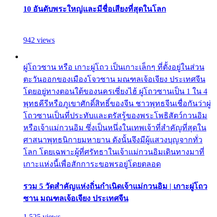
10 อันดับพระใหญ่และมีชื่อเสียงที่สุดในโลก
942 views
ผู่โถวซาน หรือ เกาะผู่โถว เป็นเกาะเล็กๆ ที่ตั้งอยู่ในส่วน
ตะวันออกของเมืองโจวซาน มณฑลเจ้อเจียง ประเทศจีน
โดยอยู่ทางตอนใต้ของนครเซี่ยงไฮ้ ผู่โถวซานเป็น 1 ใน 4
พุทธคีรีหรือภูเขาศักดิ์สิทธิ์ของจีน ชาวพุทธจีนเชื่อกันว่าผู่
โถวซานเป็นที่ประทับและตรัสรู้ของพระโพธิสัตว์กวนอิม
หรือเจ้าแม่กวนอิม ซึ่งเป็นหนึ่งในเทพเจ้าที่สำคัญที่สุดใน
ศาสนาพุทธนิกายมหายาน ดังนั้นจึงมีผู้แสวงบุญจากทั่ว
โลก โดยเฉพาะผู้ที่ศรัทธาในเจ้าแม่กวนอิมเดินทางมาที่
เกาะแห่งนี้เพื่อสักการะขอพรอยู่โดยตลอด
รวม 5 วัดสำคัญแห่งถิ่นกำเนิดเจ้าแม่กวนอิม | เกาะผู่โถว
ซาน มณฑลเจ้อเจียง ประเทศจีน
1,525 views