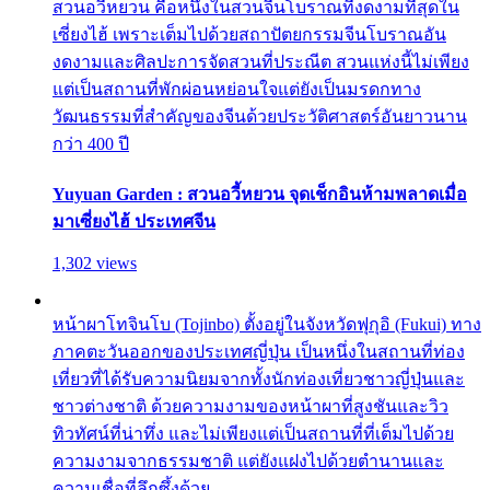
สวนอวี้หยวน คือหนึ่งในสวนจีนโบราณที่งดงามที่สุดใน
เซี่ยงไฮ้ เพราะเต็มไปด้วยสถาปัตยกรรมจีนโบราณอัน
งดงามและศิลปะการจัดสวนที่ประณีต สวนแห่งนี้ไม่เพียง
แต่เป็นสถานที่พักผ่อนหย่อนใจแต่ยังเป็นมรดกทาง
วัฒนธรรมที่สำคัญของจีนด้วยประวัติศาสตร์อันยาวนาน
กว่า 400 ปี
Yuyuan Garden : สวนอวี้หยวน จุดเช็กอินห้ามพลาดเมื่อ
มาเซี่ยงไฮ้ ประเทศจีน
1,302 views
หน้าผาโทจินโบ (Tojinbo) ตั้งอยู่ในจังหวัดฟุกุอิ (Fukui) ทาง
ภาคตะวันออกของประเทศญี่ปุ่น เป็นหนึ่งในสถานที่ท่อง
เที่ยวที่ได้รับความนิยมจากทั้งนักท่องเที่ยวชาวญี่ปุ่นและ
ชาวต่างชาติ ด้วยความงามของหน้าผาที่สูงชันและวิว
ทิวทัศน์ที่น่าทึ่ง และไม่เพียงแต่เป็นสถานที่ที่เต็มไปด้วย
ความงามจากธรรมชาติ แต่ยังแฝงไปด้วยตำนานและ
ความเชื่อที่ลึกซึ้งด้วย