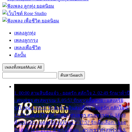
เพลงลูกทุ่ง
เพลงลูกกรุง
เพลงเพื่อชีวิต
อัลบั้ม
เพลงทั้งหมด
Music All
ค้นหา
Search
1. 00:00 สามสิบยังแจ๋ว - ยอดรัก สลักใจ 2. 02:49 รักมาห้าปี
- ศรเพชร ศรสุพรรณ 3. 05:57 รักสาวเสื้อลาย - แสงสุรีย์
รุ่งโรจน์ 4. 09:51 รักสะท้านดินสะเทือน - ยอดรัก สลักใจ 5.
12:23 มอเตอร์ไซค์ทำหล่น - ศรเพชร ศรสุพรรณ 6. 14:49
หิ้วกระเป๋า - แสงสุรีย์ รุ่งโรจน์ 7. 17:57 รักเผื่อเลือก - ยอด
รัก สลักใจ 8. 21:21 น้ำตาไอ้หนุ่ม - ศรเพชร ศรสุพรรณ 9.