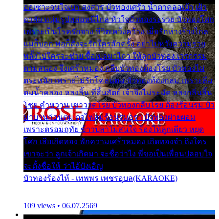
ออเซาะจนใจเบา สงสาร บัวทองเศร้า น้ำตาคลอเบ้า เฝ้า
อาลัย หนุ่มรูปหล่อหนีไกล หัวใจบัวทองระรวย บัวทองโศก
เพราะเป็นโรครักจาง ชีวิตเคว้งคว้าง เมื่อรักห่างร้างไกล
แม่ก็บอก พ่อก็สั่งจะรักใครสักครั้ง อย่าไปหวังความรวย
พลั้งไปใครจะช่วย ซื้อเปลมาไกว ให้ลูกบัวทอง เวรกรรม
ตามสนอง จึงเศร้าหมอง กลีบบัวทองต้องโรย บัวทองไม่
ตระหนัก เพราะไม่รักโคลนตม บัวทองท้องกลม เพราะลืม
ตมน้ำคลอง หลงลิ้น ที่สิ้นสัตย์ เจ้าจึงไม่ระมัด หลงกลิ่นลิ้น
โชย คำหวาน เขาวาดโรย บัวทองกลีบโรย ต้องร้อนรุม บัว
มาบานก่อนตูม ดุจไฟสุมร้อนรุมอุรา บัวทองผ่ายผอม
เพราะตรอมฤทัย ข้าวปลาไม่สนใจ ร้องไห้ลูกเดียว หยุด
โศก เสียเถิดทอง พักความเศร้าหมอง เถิดทองจ๋า ถึงใคร
เขาจะว่า ลูกเจ้าเกิดมา จะชื่อว่าไง พี่ขอเป็นเพื่อนปลอบใจ
จะตั้งชื่อให้ ว่าไอ้บังเอิญ
บัวทองร้องไห้ - เทพพร เพชรอุบล(KARAOKE)
109 views • 06.07.2569