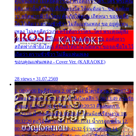
คู่แฟนเพลง ไม่เคยคิดว่าเก่ง หรือดังกว่าใคร..ใคร พระคุณ
ผู้ฟัง เท่านั้นยิ่งใหญ่ ที่เป็นแรงใจ ให้ผมดังมา.. ขอ องค์เท
วา สถิตฟากฟ้ายิ่งใหญ่ คุ้มภัยให้ท่าน เถิดหนา ขอจงเชื่อ
ใจ ไว้เถิดว่า ตราบชั่วชีวา ไม่ลืมแฟนเพลง ขอ อยู่คู่แฟน
เพลง ไม่เคยคิดว่าเก่ง หรือดังกว่าใคร..ใคร พระคุณผู้ฟัง
เท่านั้นยิ่งใหญ่ ที่เป็นแรงใจ ให้ผมดังมา.. ขอ องค์เทวา
สถิตฟากฟ้ายิ่งใหญ่ คุ้มภัยให้ท่าน เถิดหนา ขอจงเชื่อใจ ไว้
เถิดว่า ตราบชั่วชีวา ไม่ลืมแฟนเพลง
ขอบคุณแฟนเพลง - Cover Ver. (KARAOKE)
28 views • 31.07.2569
1. 00:00:00 ยินดีรับเดน 2. 00:03:44 น้ำตาอีสาน 3. 00:07:51
กิ่งทองใบหยก 4. 00:10:35 น้ำนิ่งไหลลึก 5. 00:13:49 ลานรัก
ลานเท 6. 00:17:06 จำใจจาก 7. 00:20:53 คืนฝนตก 8.
00:25:16 น้ำลงเดือนยี่ 9. 00:28:47 โสนน้อยเรือนงาม 10.
00:32:29 ตอไม้ที่ตายแล้ว 11. 00:35:41 น้ำกรดแช่เย็น 12.
00:39:08 อยากฟังซ้ำ 13. 00:42:32 รู้ว่าเขาหลอก 14.