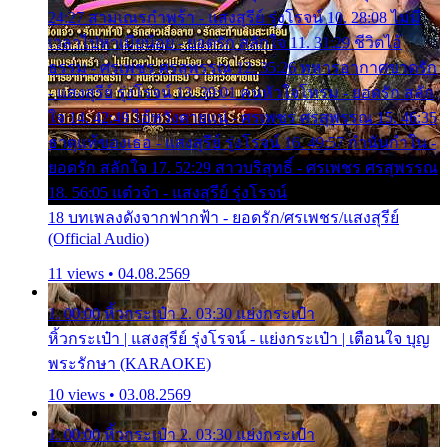
24:27 สามเณรกำพร้า - แสงสุรีย์ รุ่งโรจน์ 10. 28:08 ไม่มี
เวลาไปหาเมียน้อย - ยอดรัก สลักใจ 11. 31:29 ชีวิตไอ้
ธรรม - ศรเพชร ศรสุพรรณ 12. 35:26 ทหารอากาศขาดรัก
- แสงสุรีย์ รุ่งโรจน์ 13. 39:01 คนหัวใจโทรม - ยอดรัก สลัก
ใจ 14. 42:49 ไอ้หวังตายแน่ - ศรเพชร ศรสุพรรณ 15. 46:35
ธาตุแท้ของเธอ - แสงสุรีย์ รุ่งโรจน์ 16. 49:57 กำนันกำใน -
ยอดรัก สลักใจ 17. 52:29 สาวบริสุทธิ์ - ศรเพชร ศรสุพรรณ
18. 56:05 แต๋วจ๋า - แสงสุรีย์ รุ่งโรจน์
18 บทเพลงดังจากฟากฟ้า - ยอดรัก/ศรเพชร/แสงสุรีย์
(Official Audio)
11 views • 04.08.2569
1. 00:00 หิ้วกระเป๋า 2. 03:30 แย่งกระเป๋า
หิ้วกระเป๋า | แสงสุรีย์ รุ่งโรจน์ - แย่งกระเป๋า | เตือนใจ บุญ
พระรักษา (KARAOKE)
10 views • 03.08.2569
1. 00:00 หิ้วกระเป๋า 2. 03:30 แย่งกระเป๋า