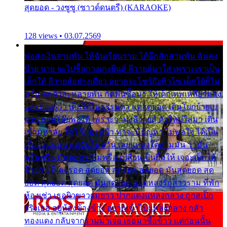
สุดยอด - วงซูซู (ซาวด์ดนตรี) (KARAOKE)
128 views • 03.07.2569
พ่อส่งเงินสามพัน ให้ฉันเรียนราม ได้อีกสักสามพัน ฉันคง
บ๊าย บาย จะไปซื้อกางเกงยีนส์ ลีวายส์มาใส่ เพราะเราเป็น
เด็กใต้ ลีวายส์อย่างเดียว อยากจะโชว์ถึงหิวโซ เด็กใต้ก็ไม่
หวั่น ตกตัวละหลายพัน กัดฟันซื้อมา ให้เด็กเทพเหลียวมอง
และต้องรู้ว่า เด็กใต้ไม่ธรรมดา แต่สุดยอด เดินโยกย้ายเย
ยวน กวนโอ๊ยพอได้ เพราะว่านุ่งลีวายส์ ตัวใหม่ใส่มา เดิน
เข้ามหาลัย จิ๊กโก๊มองหน้า ท่าจะมีปัญหา ไม่พอใจ ได้เป็น
เรื่องแน่นอน แต่ฉันไม่หวั่น เลยแหลงใต้ถามมัน ว่ามัน
พรั่นพรือ มันตอบว่าไม่พรื่อ เปลี่ยนเป็นยิ้มให้ เจอะเด็กใต้
ด้วยกัน ก็เลยรอด สุดยอด สุดยอด สุดยอด มันสุดยอด สุด
ยอด สุดยอด สุดยอด มันสุดยอด แอบหลงรักสาวราม ที่พัก
ห้องเช่า เธอผิวขาวผมยาว ปากแดงแหลงกลาง ถูกสเป็ก
จริงเธอ อยู่ห้องข้างข้าง อยากเข้าไปแหลงกลาง กลัว
ทองแดง กลับจากรามมาเจอ เธอมาซื้อข้าว แต่ก่อนนั้น