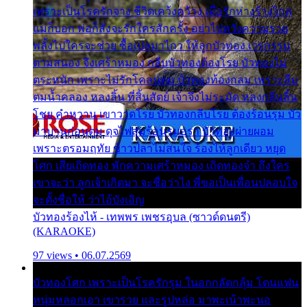
เพราะเป็นโรครักจาง ชีวิตเคว้งคว้าง เมื่อรักห่างร้างไกล
แม่ก็บอก พ่อก็สั่งจะรักใครสักครั้ง อย่าไปหวังความรวย
พลั้งไปใครจะช่วย ซื้อเปลมาไกว ให้ลูกบัวทอง เวรกรรม
ตามสนอง จึงเศร้าหมอง กลีบบัวทองต้องโรย บัวทองไม่
ตระหนัก เพราะไม่รักโคลนตม บัวทองท้องกลม เพราะลืม
ตมน้ำคลอง หลงลิ้น ที่สิ้นสัตย์ เจ้าจึงไม่ระมัด หลงกลิ่นลิ้น
โชย คำหวาน เขาวาดโรย บัวทองกลีบโรย ต้องร้อนรุม บัว
มาบานก่อนตูม ดุจไฟสุมร้อนรุมอุรา บัวทองผ่ายผอม
เพราะตรอมฤทัย ข้าวปลาไม่สนใจ ร้องไห้ลูกเดียว หยุด
โศก เสียเถิดทอง พักความเศร้าหมอง เถิดทองจ๋า ถึงใคร
เขาจะว่า ลูกเจ้าเกิดมา จะชื่อว่าไง พี่ขอเป็นเพื่อนปลอบใจ
จะตั้งชื่อให้ ว่าไอ้บังเอิญ
บัวทองร้องไห้ - เทพพร เพชรอุบล (ซาวด์ดนตรี)
(KARAOKE)
97 views • 06.07.2569
บัวทองโศก เพราะเป็นโรครักรุม ในอกกลัดกลุ้ม โดนแฟน
หนุ่มหลอกเอา เขารวย และรูปหล่อ มาพะเน้าพะนอ