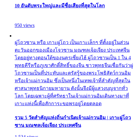
10 อันดับพระใหญ่และมีชื่อเสียงที่สุดในโลก
950 views
ผู่โถวซาน หรือ เกาะผู่โถว เป็นเกาะเล็กๆ ที่ตั้งอยู่ในส่วน
ตะวันออกของเมืองโจวซาน มณฑลเจ้อเจียง ประเทศจีน
โดยอยู่ทางตอนใต้ของนครเซี่ยงไฮ้ ผู่โถวซานเป็น 1 ใน 4
พุทธคีรีหรือภูเขาศักดิ์สิทธิ์ของจีน ชาวพุทธจีนเชื่อกันว่าผู่
โถวซานเป็นที่ประทับและตรัสรู้ของพระโพธิสัตว์กวนอิม
หรือเจ้าแม่กวนอิม ซึ่งเป็นหนึ่งในเทพเจ้าที่สำคัญที่สุดใน
ศาสนาพุทธนิกายมหายาน ดังนั้นจึงมีผู้แสวงบุญจากทั่ว
โลก โดยเฉพาะผู้ที่ศรัทธาในเจ้าแม่กวนอิมเดินทางมาที่
เกาะแห่งนี้เพื่อสักการะขอพรอยู่โดยตลอด
รวม 5 วัดสำคัญแห่งถิ่นกำเนิดเจ้าแม่กวนอิม | เกาะผู่โถว
ซาน มณฑลเจ้อเจียง ประเทศจีน
1,534 views