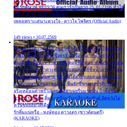
ขอรักคืน 24. 01:19:56 คนเรารักกันยาก 25. 01:23:06 หัวใจ
เถื่อน 26. 01:26:45 อยู่เพื่อลูก
เพลงเพราะเสนาะดวงใจ - ดาวใจ ไพจิตร (Official Audio)
149 views • 10.07.2569
ไม่เคยรักใครแน่หรือ อยากเชื่อถือก็ไม่กล้า ติ๋มใช่คนสวย
ตรึงใจ ติ๋มใช่งามซึ้งตรึงตรา พี่หรือจะมาหมายร่วมชีวี ก็
คนเขาลืออื้อฉาว ว่าสาวๆรุมตอมพี่ ติ๋มอยากรับรักเหมือน
กัน แต่หวั่นจะช้ำดวงฤดี กลัวแฟนของพี่ชี้หน้าด่าทอ ก็คน
ชื่อต๋อยต้อยตุ้มตุ๋ยต่าย พี่ยังลืมได้ง่ายๆเลยหนอ แค่ตัวเรา
สาวบ้านนา แสนจะซอมซ่อ ขืนรักขืนรอคงช้ำสักวัน ถ้า
จริงเหมือนคำพร่ำเฉลย พี่อย่าเฉยรีบมาหมั้น ถ้าพี่สู่ขอ
ตามธรรมเนียม ติ๋มจะเตรียมรับเกลียวสัมพันธ์ ผิดหวังไม่
หวั่นขอยอมได้เคียง
รักติ๋มแน่หรือ - หงษ์ทอง ดาวอุดร (ซาวด์ดนตรี)
(KARAOKE)