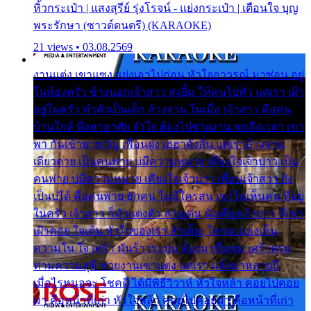
หิ้วกระเป๋า | แสงสุรีย์ รุ่งโรจน์ - แย่งกระเป๋า | เตือนใจ บุญ
พระรักษา (ซาวด์ดนตรี) (KARAOKE)
21 views • 03.08.2569
งานแต่ง เขาแซง แย่งเอาไปก่อน หัวใจอาวรณ์ มาซ่อน อยู่
ในห้องครัว ข้างนอกเจ้าสาว ส่งยิ้ม ให้คนไปทั่ว แต่เรา เฝ้า
อยู่ในครัว ทำตัวเป็นเด็ก ล้างจาน ในเมื่อ เจ้าสาว คือคน
บ้านใกล้ พึ่งพาอาศัย จำใจ ต้องไปช่วยงาน พอถึงเวลา เขา
พา กันเข้าพาขวัญ เพื่อนฝูง เฮฮาดังลั่น แต่เราล้างจาน
เดียวดาย เป็นคนพ่าย บ่มีความหมาย เคียงใจเจ้าบ่าว เป็น
คนพ่าย บ่มีความหมาย เคียงใจเจ้าบ่าว เพื่อนเจ้าสาว ยัง
เป็นบ่ได้ คือคนพ่าย ฮักคน ไม่มีใครสน เขาไม่เห็นคน ที่อยู่
ในครัว เจ้าสาว ก็มัวแต่งตัว สวยเด่น นั่งเคียงเจ้าบ่าว ที่เขา
เฝ้าคอย ใจเต้น หัวใจของเรา ลำเค็ญ ใครจะมองเห็น
ความใน ใจ เศร้า มันร้าวระบม ต้องมาขื่นขม เศร้าตรม
ท่ามความสุขี ช่วยงานเขาแต่ง แต่เรา แล้งมาหลายปี
เมื่อไรหนอจะ โชคดี ได้มีพิธีวิวาห์ หัวใจหล้า คอยไปคอย
มา คือหน้าที่เก่า หัวใจหล้า คอยไปคอยมา คือหน้าที่เก่า