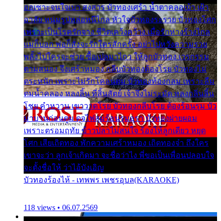
ออเซาะจนใจเบา สงสาร บัวทองเศร้า น้ำตาคลอเบ้า เฝ้า
อาลัย หนุ่มรูปหล่อหนีไกล หัวใจบัวทองระรวย บัวทองโศก
เพราะเป็นโรครักจาง ชีวิตเคว้งคว้าง เมื่อรักห่างร้างไกล
แม่ก็บอก พ่อก็สั่งจะรักใครสักครั้ง อย่าไปหวังความรวย
พลั้งไปใครจะช่วย ซื้อเปลมาไกว ให้ลูกบัวทอง เวรกรรม
ตามสนอง จึงเศร้าหมอง กลีบบัวทองต้องโรย บัวทองไม่
ตระหนัก เพราะไม่รักโคลนตม บัวทองท้องกลม เพราะลืม
ตมน้ำคลอง หลงลิ้น ที่สิ้นสัตย์ เจ้าจึงไม่ระมัด หลงกลิ่นลิ้น
โชย คำหวาน เขาวาดโรย บัวทองกลีบโรย ต้องร้อนรุม บัว
มาบานก่อนตูม ดุจไฟสุมร้อนรุมอุรา บัวทองผ่ายผอม
เพราะตรอมฤทัย ข้าวปลาไม่สนใจ ร้องไห้ลูกเดียว หยุด
โศก เสียเถิดทอง พักความเศร้าหมอง เถิดทองจ๋า ถึงใคร
เขาจะว่า ลูกเจ้าเกิดมา จะชื่อว่าไง พี่ขอเป็นเพื่อนปลอบใจ
จะตั้งชื่อให้ ว่าไอ้บังเอิญ
บัวทองร้องไห้ - เทพพร เพชรอุบล(KARAOKE)
118 views • 06.07.2569