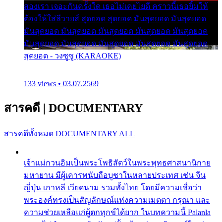
สองเรา เจอะกันครั้งใด เธอไม่เคยไยดี คราวนี้เธอยิ้มให้
ต้องให้ใส่ลีวายส์ สุดยอด สุดยอด มันสุดยอด มันสุดยอด
มันสุดยอด มันสุดยอด มันสุดยอด มันสุดยอด มันสุดยอด
มันสุดยอด มันสุดยอด มันสุดยอด มันสุดยอด มันสุดยอด
สุดยอด - วงซูซู (KARAOKE)
133 views • 03.07.2569
สารคดี
|
DOCUMENTARY
สารคดีทั้งหมด
DOCUMENTARY ALL
เจ้าแม่กวนอิมเป็นพระโพธิสัตว์ในพระพุทธศาสนานิกาย
มหายาน มีผู้เคารพนับถือบูชาในหลายประเทศ เช่น จีน
ญี่ปุ่น เกาหลี เวียดนาม รวมทั้งไทย โดยมีความเชื่อว่า
พระองค์ทรงเป็นสัญลักษณ์แห่งความเมตตา กรุณา และ
ความช่วยเหลือแก่ผู้ตกทุกข์ได้ยาก ในบทความนี้ Palanla