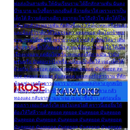
พ่อส่งเงินสามพัน ให้ฉันเรียนราม ได้อีกสักสามพัน ฉันคง
บ๊าย บาย จะไปซื้อกางเกงยีนส์ ลีวายส์มาใส่ เพราะเราเป็น
เด็กใต้ ลีวายส์อย่างเดียว อยากจะโชว์ถึงหิวโซ เด็กใต้ก็ไม่
หวั่น ตกตัวละหลายพัน กัดฟันซื้อมา ให้เด็กเทพเหลียวมอง
และต้องรู้ว่า เด็กใต้ไม่ธรรมดา แต่สุดยอด เดินโยกย้ายเย
ยวน กวนโอ๊ยพอได้ เพราะว่านุ่งลีวายส์ ตัวใหม่ใส่มา เดิน
เข้ามหาลัย จิ๊กโก๊มองหน้า ท่าจะมีปัญหา ไม่พอใจ ได้เป็น
เรื่องแน่นอน แต่ฉันไม่หวั่น เลยแหลงใต้ถามมัน ว่ามัน
พรั่นพรือ มันตอบว่าไม่พรื่อ เปลี่ยนเป็นยิ้มให้ เจอะเด็กใต้
ด้วยกัน ก็เลยรอด สุดยอด สุดยอด สุดยอด มันสุดยอด สุด
ยอด สุดยอด สุดยอด มันสุดยอด แอบหลงรักสาวราม ที่พัก
ห้องเช่า เธอผิวขาวผมยาว ปากแดงแหลงกลาง ถูกสเป็ก
จริงเธอ อยู่ห้องข้างข้าง อยากเข้าไปแหลงกลาง กลัว
ทองแดง กลับจากรามมาเจอ เธอมาซื้อข้าว แต่ก่อนนั้น
สองเรา เจอะกันครั้งใด เธอไม่เคยไยดี คราวนี้เธอยิ้มให้
ต้องให้ใส่ลีวายส์ สุดยอด สุดยอด มันสุดยอด มันสุดยอด
มันสุดยอด มันสุดยอด มันสุดยอด มันสุดยอด มันสุดยอด
มันสุดยอด มันสุดยอด มันสุดยอด มันสุดยอด มันสุดยอด