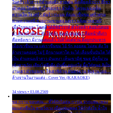
ในครัว เจ้าสาว ก็มัวแต่งตัว สวยเด่น นั่งเคียงเจ้าบ่าว ที่เขา
เฝ้าคอย ใจเต้น หัวใจของเรา ลำเค็ญ ใครจะมองเห็น
ความใน ใจ เศร้า มันร้าวระบม ต้องมาขื่นขม เศร้าตรม
ท่ามความสุขี ช่วยงานเขาแต่ง แต่เรา แล้งมาหลายปี
เมื่อไรหนอจะ โชคดี ได้มีพิธีวิวาห์ หัวใจหล้า คอยไปคอย
มา คือหน้าที่เก่า หัวใจหล้า คอยไปคอยมา คือหน้าที่เก่า
คือหยังเขา มีงานแต่งแล้ว ไปล้างแต่จาน ดั่งถูกประหาร
เมื่อเขาชื่นบาน แต่เราขื่นขม โอ้ รัก ลอยลม ไม่สม ดัง ใจ
ล้างจานคอยคู่ ไม่รู้ อีกนานเท่าใด จะได้ เลื่อนขั้นบันได ได้
เป็น ตำแหน่งเจ้าสาว มันเหงา เห็นเขามีคู่ ซมดู มีคู่ก็ม่วน
เข้าพาขวัญ เสียงโห่ตึงตึง มันซึ้ง อยู่แก่ใจ มื้อใด๋หนอ สิเป็น
งานเฮา มัวซอยเขา ใจเฮาซิด้าน มันทรมาน จับจาน เอย…
ล้างจานในงานแต่ง - Cover Ver. (KARAOKE)
34 views • 03.08.2569
ขอ กราบ ขอบคุณ.... ที่ได้รับไออุ่น การุณ จากแฟน เพลง
ผมแสนชื่นใจ หายวังเวง เมื่อแฟนเพลง ให้กำลังใจ น้ำใจ