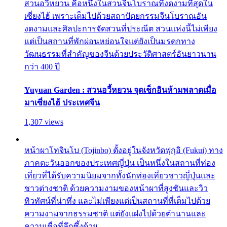
สวนอวี้หยวน คือหนึ่งในสวนจีนโบราณที่งดงามที่สุดใน
เซี่ยงไฮ้ เพราะเต็มไปด้วยสถาปัตยกรรมจีนโบราณอัน
งดงามและศิลปะการจัดสวนที่ประณีต สวนแห่งนี้ไม่เพียง
แต่เป็นสถานที่พักผ่อนหย่อนใจแต่ยังเป็นมรดกทาง
วัฒนธรรมที่สำคัญของจีนด้วยประวัติศาสตร์อันยาวนาน
กว่า 400 ปี
Yuyuan Garden : สวนอวี้หยวน จุดเช็กอินห้ามพลาดเมื่อ
มาเซี่ยงไฮ้ ประเทศจีน
1,307 views
หน้าผาโทจินโบ (Tojinbo) ตั้งอยู่ในจังหวัดฟุกุอิ (Fukui) ทาง
ภาคตะวันออกของประเทศญี่ปุ่น เป็นหนึ่งในสถานที่ท่อง
เที่ยวที่ได้รับความนิยมจากทั้งนักท่องเที่ยวชาวญี่ปุ่นและ
ชาวต่างชาติ ด้วยความงามของหน้าผาที่สูงชันและวิว
ทิวทัศน์ที่น่าทึ่ง และไม่เพียงแต่เป็นสถานที่ที่เต็มไปด้วย
ความงามจากธรรมชาติ แต่ยังแฝงไปด้วยตำนานและ
ความเชื่อที่ลึกซึ้งด้วย