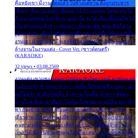
คือหยังเขา มีงานแต่งแล้ว ไปล้างแต่จาน ดั่งถูกประหาร
เมื่อเขาชื่นบาน แต่เราขื่นขม โอ้ รัก ลอยลม ไม่สม ดัง ใจ
ล้างจานคอยคู่ ไม่รู้ อีกนานเท่าใด จะได้ เลื่อนขั้นบันได ได้
เป็น ตำแหน่งเจ้าสาว มันเหงา เห็นเขามีคู่ ซมดู มีคู่ก็ม่วน
เข้าพาขวัญ เสียงโห่ตึงตึง มันซึ้ง อยู่แก่ใจ มื้อใด๋หนอ สิเป็น
งานเฮา มัวซอยเขา ใจเฮาซิด้าน มันทรมาน จับจาน เอย…
ล้างจานในงานแต่ง - Cover Ver. (ซาวด์ดนตรี)
(KARAOKE)
32 views • 03.08.2569
งานแต่ง เขาแซง แย่งเอาไปก่อน หัวใจอาวรณ์ มาซ่อน อยู่
ในห้องครัว ข้างนอกเจ้าสาว ส่งยิ้ม ให้คนไปทั่ว แต่เรา เฝ้า
อยู่ในครัว ทำตัวเป็นเด็ก ล้างจาน ในเมื่อ เจ้าสาว คือคน
บ้านใกล้ พึ่งพาอาศัย จำใจ ต้องไปช่วยงาน พอถึงเวลา เขา
พา กันเข้าพาขวัญ เพื่อนฝูง เฮฮาดังลั่น แต่เราล้างจาน
เดียวดาย เป็นคนพ่าย บ่มีความหมาย เคียงใจเจ้าบ่าว เป็น
คนพ่าย บ่มีความหมาย เคียงใจเจ้าบ่าว เพื่อนเจ้าสาว ยัง
เป็นบ่ได้ คือคนพ่าย ฮักคน ไม่มีใครสน เขาไม่เห็นคน ที่อยู่