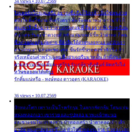
34 views • 10.07.2569
ไม่เคยรักใครแน่หรือ อยากเชื่อถือก็ไม่กล้า ติ๋มใช่คนสวย
ตรึงใจ ติ๋มใช่งามซึ้งตรึงตรา พี่หรือจะมาหมายร่วมชีวี ก็
คนเขาลืออื้อฉาว ว่าสาวๆรุมตอมพี่ ติ๋มอยากรับรักเหมือน
กัน แต่หวั่นจะช้ำดวงฤดี กลัวแฟนของพี่ชี้หน้าด่าทอ ก็คน
ชื่อต๋อยต้อยตุ้มตุ๋ยต่าย พี่ยังลืมได้ง่ายๆเลยหนอ แค่ตัวเรา
สาวบ้านนา แสนจะซอมซ่อ ขืนรักขืนรอคงช้ำสักวัน ถ้า
จริงเหมือนคำพร่ำเฉลย พี่อย่าเฉยรีบมาหมั้น ถ้าพี่สู่ขอ
ตามธรรมเนียม ติ๋มจะเตรียมรับเกลียวสัมพันธ์ ผิดหวังไม่
หวั่นขอยอมได้เคียง
รักติ๋มแน่หรือ - หงษ์ทอง ดาวอุดร (KARAOKE)
36 views • 10.07.2569
บัวทองโศก เพราะเป็นโรครักรุม ในอกกลัดกลุ้ม โดนแฟน
หนุ่มหลอกเอา เขารวย และรูปหล่อ มาพะเน้าพะนอ
ออเซาะจนใจเบา สงสาร บัวทองเศร้า น้ำตาคลอเบ้า เฝ้า
อาลัย หนุ่มรูปหล่อหนีไกล หัวใจบัวทองระรวย บัวทองโศก