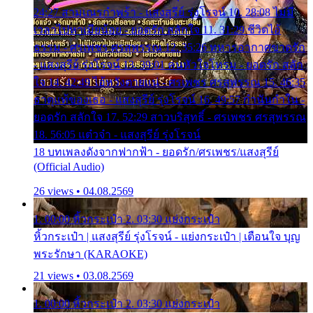
24:27 สามเณรกำพร้า - แสงสุรีย์ รุ่งโรจน์ 10. 28:08 ไม่มี
เวลาไปหาเมียน้อย - ยอดรัก สลักใจ 11. 31:29 ชีวิตไอ้
ธรรม - ศรเพชร ศรสุพรรณ 12. 35:26 ทหารอากาศขาดรัก
- แสงสุรีย์ รุ่งโรจน์ 13. 39:01 คนหัวใจโทรม - ยอดรัก สลัก
ใจ 14. 42:49 ไอ้หวังตายแน่ - ศรเพชร ศรสุพรรณ 15. 46:35
ธาตุแท้ของเธอ - แสงสุรีย์ รุ่งโรจน์ 16. 49:57 กำนันกำใน -
ยอดรัก สลักใจ 17. 52:29 สาวบริสุทธิ์ - ศรเพชร ศรสุพรรณ
18. 56:05 แต๋วจ๋า - แสงสุรีย์ รุ่งโรจน์
18 บทเพลงดังจากฟากฟ้า - ยอดรัก/ศรเพชร/แสงสุรีย์
(Official Audio)
26 views • 04.08.2569
1. 00:00 หิ้วกระเป๋า 2. 03:30 แย่งกระเป๋า
หิ้วกระเป๋า | แสงสุรีย์ รุ่งโรจน์ - แย่งกระเป๋า | เตือนใจ บุญ
พระรักษา (KARAOKE)
21 views • 03.08.2569
1. 00:00 หิ้วกระเป๋า 2. 03:30 แย่งกระเป๋า