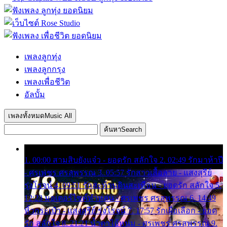
เพลงลูกทุ่ง
เพลงลูกกรุง
เพลงเพื่อชีวิต
อัลบั้ม
เพลงทั้งหมด
Music All
ค้นหา
Search
1. 00:00 สามสิบยังแจ๋ว - ยอดรัก สลักใจ 2. 02:49 รักมาห้าปี
- ศรเพชร ศรสุพรรณ 3. 05:57 รักสาวเสื้อลาย - แสงสุรีย์
รุ่งโรจน์ 4. 09:51 รักสะท้านดินสะเทือน - ยอดรัก สลักใจ 5.
12:23 มอเตอร์ไซค์ทำหล่น - ศรเพชร ศรสุพรรณ 6. 14:49
หิ้วกระเป๋า - แสงสุรีย์ รุ่งโรจน์ 7. 17:57 รักเผื่อเลือก - ยอด
รัก สลักใจ 8. 21:21 น้ำตาไอ้หนุ่ม - ศรเพชร ศรสุพรรณ 9.