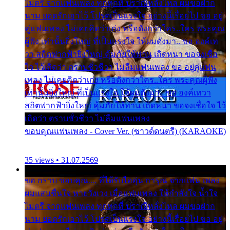
ไมตรี จากแฟนเพลง ทุกทุกที่ ปราณีหลั่งไหล ผมขอฝาก
นาม ยอดรักเอาไว้ โปรดเป็นแรงใจ อย่างนี้เรื่อยไป ขอ อยู่
คู่แฟนเพลง ไม่เคยคิดว่าเก่ง หรือดังกว่าใคร..ใคร พระคุณ
ผู้ฟัง เท่านั้นยิ่งใหญ่ ที่เป็นแรงใจ ให้ผมดังมา.. ขอ องค์เท
วา สถิตฟากฟ้ายิ่งใหญ่ คุ้มภัยให้ท่าน เถิดหนา ขอจงเชื่อ
ใจ ไว้เถิดว่า ตราบชั่วชีวา ไม่ลืมแฟนเพลง ขอ อยู่คู่แฟน
เพลง ไม่เคยคิดว่าเก่ง หรือดังกว่าใคร..ใคร พระคุณผู้ฟัง
เท่านั้นยิ่งใหญ่ ที่เป็นแรงใจ ให้ผมดังมา.. ขอ องค์เทวา
สถิตฟากฟ้ายิ่งใหญ่ คุ้มภัยให้ท่าน เถิดหนา ขอจงเชื่อใจ ไว้
เถิดว่า ตราบชั่วชีวา ไม่ลืมแฟนเพลง
ขอบคุณแฟนเพลง - Cover Ver. (ซาวด์ดนตรี) (KARAOKE)
35 views • 31.07.2569
ขอ กราบ ขอบคุณ.... ที่ได้รับไออุ่น การุณ จากแฟน เพลง
ผมแสนชื่นใจ หายวังเวง เมื่อแฟนเพลง ให้กำลังใจ น้ำใจ
ไมตรี จากแฟนเพลง ทุกทุกที่ ปราณีหลั่งไหล ผมขอฝาก
นาม ยอดรักเอาไว้ โปรดเป็นแรงใจ อย่างนี้เรื่อยไป ขอ อยู่