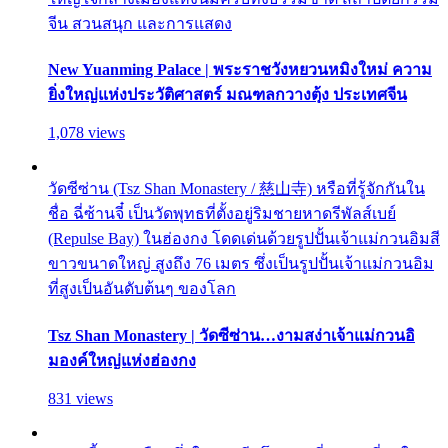
จีน สวนสนุก และการแสดง
New Yuanming Palace | พระราชวังหยวนหมิงใหม่ ความ
ยิ่งใหญ่แห่งประวัติศาสตร์ มณฑลกวางตุ้ง ประเทศจีน
1,078 views
วัดซีซ่าน (Tsz Shan Monastery / 慈山寺) หรือที่รู้จักกันใน
ชื่อ ฉี่ซ้านจี๋ เป็นวัดพุทธที่ตั้งอยู่ริมชายหาดรีพัลส์เบย์
(Repulse Bay) ในฮ่องกง โดดเด่นด้วยรูปปั้นเจ้าแม่กวนอิมสี
ขาวขนาดใหญ่ สูงถึง 76 เมตร ซึ่งเป็นรูปปั้นเจ้าแม่กวนอิม
ที่สูงเป็นอันดับต้นๆ ของโลก
Tsz Shan Monastery | วัดซีซ่าน…งามสง่าเจ้าแม่กวนอิ
มองค์ใหญ่แห่งฮ่องกง
831 views