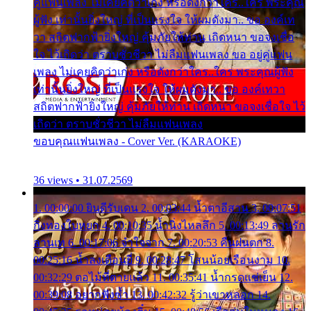
คู่แฟนเพลง ไม่เคยคิดว่าเก่ง หรือดังกว่าใคร..ใคร พระคุณ
ผู้ฟัง เท่านั้นยิ่งใหญ่ ที่เป็นแรงใจ ให้ผมดังมา.. ขอ องค์เท
วา สถิตฟากฟ้ายิ่งใหญ่ คุ้มภัยให้ท่าน เถิดหนา ขอจงเชื่อ
ใจ ไว้เถิดว่า ตราบชั่วชีวา ไม่ลืมแฟนเพลง ขอ อยู่คู่แฟน
เพลง ไม่เคยคิดว่าเก่ง หรือดังกว่าใคร..ใคร พระคุณผู้ฟัง
เท่านั้นยิ่งใหญ่ ที่เป็นแรงใจ ให้ผมดังมา.. ขอ องค์เทวา
สถิตฟากฟ้ายิ่งใหญ่ คุ้มภัยให้ท่าน เถิดหนา ขอจงเชื่อใจ ไว้
เถิดว่า ตราบชั่วชีวา ไม่ลืมแฟนเพลง
ขอบคุณแฟนเพลง - Cover Ver. (KARAOKE)
36 views • 31.07.2569
1. 00:00:00 ยินดีรับเดน 2. 00:03:44 น้ำตาอีสาน 3. 00:07:51
กิ่งทองใบหยก 4. 00:10:35 น้ำนิ่งไหลลึก 5. 00:13:49 ลานรัก
ลานเท 6. 00:17:06 จำใจจาก 7. 00:20:53 คืนฝนตก 8.
00:25:16 น้ำลงเดือนยี่ 9. 00:28:47 โสนน้อยเรือนงาม 10.
00:32:29 ตอไม้ที่ตายแล้ว 11. 00:35:41 น้ำกรดแช่เย็น 12.
00:39:08 อยากฟังซ้ำ 13. 00:42:32 รู้ว่าเขาหลอก 14.