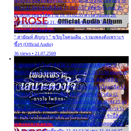
00:45:25 รอหน่อยน้องติ๋ม 15. 00:48:56 เรือล่มในหนอง 16.
00:51:43 บัตรเชิญสีเลือด 17. 00:56:07 อดีตรักโรงทอ 18.
01:00:00 เขมรไล่ควาย 19. 01:02:55 สาวสวนแตง 20.
01:05:51 แอบมอง 21. 01:09:27 พบรักปากน้ำโพ 22.
01:13:06 สายัณห์เมา
" สายัณห์ สัญญา " ขวัญใจคนเดิม - รวมเพลงดังเพราะๆ
ซึ้งๆ (Official Audio)
36 views • 21.07.2569
1. 00:00:00 ทำไมทำฉันได้ 2. 00:03:20 นางฟ้าสลัม 3.
00:06:50 คน 4. 00:10:36 บุญเหลือเกิน 5. 00:13:58 ฝนหยาด
สุดท้าย 6. 00:17:30 ยาใจยาจก 7. 00:20:30 คิดดูให้ดี 8.
00:24:21 ลบรอยแผลรัก 9. 00:27:35 เหมือนใจโดนกรีด 10.
00:30:54 ขบวนการเปาเปียว 11. 00:34:05 คำรำพัน 12.
00:37:20 ปาหนัน 13. 00:40:37 ใจเจ้ากรรม 14. 00:44:15 จูบ
ฉันแล้วจงตายเสีย 15. 00:47:24 ขอสูมาเต๊อะ 16. 00:51:11
คนใจมาร 17. 00:54:50 คืนทรมาน 18. 00:58:25 รักนี้สีดำ
19. 01:01:44 ส่วนเกิน 20. 01:05:42 หยาดน้ำฝนหยดน้ำตา
21. 01:09:13 เหลือเพียงฝัน 22. 01:13:26 เขา 23. 01:16:37