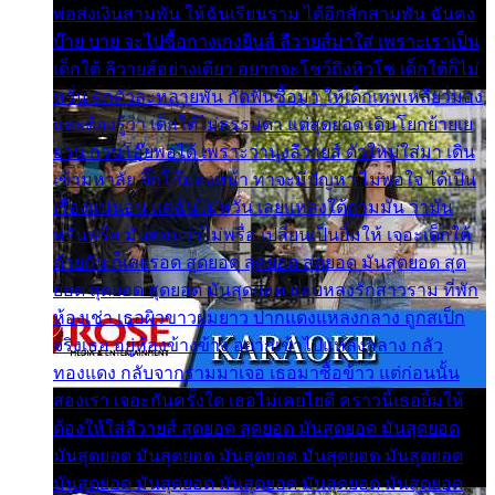
พ่อส่งเงินสามพัน ให้ฉันเรียนราม ได้อีกสักสามพัน ฉันคง
บ๊าย บาย จะไปซื้อกางเกงยีนส์ ลีวายส์มาใส่ เพราะเราเป็น
เด็กใต้ ลีวายส์อย่างเดียว อยากจะโชว์ถึงหิวโซ เด็กใต้ก็ไม่
หวั่น ตกตัวละหลายพัน กัดฟันซื้อมา ให้เด็กเทพเหลียวมอง
และต้องรู้ว่า เด็กใต้ไม่ธรรมดา แต่สุดยอด เดินโยกย้ายเย
ยวน กวนโอ๊ยพอได้ เพราะว่านุ่งลีวายส์ ตัวใหม่ใส่มา เดิน
เข้ามหาลัย จิ๊กโก๊มองหน้า ท่าจะมีปัญหา ไม่พอใจ ได้เป็น
เรื่องแน่นอน แต่ฉันไม่หวั่น เลยแหลงใต้ถามมัน ว่ามัน
พรั่นพรือ มันตอบว่าไม่พรื่อ เปลี่ยนเป็นยิ้มให้ เจอะเด็กใต้
ด้วยกัน ก็เลยรอด สุดยอด สุดยอด สุดยอด มันสุดยอด สุด
ยอด สุดยอด สุดยอด มันสุดยอด แอบหลงรักสาวราม ที่พัก
ห้องเช่า เธอผิวขาวผมยาว ปากแดงแหลงกลาง ถูกสเป็ก
จริงเธอ อยู่ห้องข้างข้าง อยากเข้าไปแหลงกลาง กลัว
ทองแดง กลับจากรามมาเจอ เธอมาซื้อข้าว แต่ก่อนนั้น
สองเรา เจอะกันครั้งใด เธอไม่เคยไยดี คราวนี้เธอยิ้มให้
ต้องให้ใส่ลีวายส์ สุดยอด สุดยอด มันสุดยอด มันสุดยอด
มันสุดยอด มันสุดยอด มันสุดยอด มันสุดยอด มันสุดยอด
มันสุดยอด มันสุดยอด มันสุดยอด มันสุดยอด มันสุดยอด