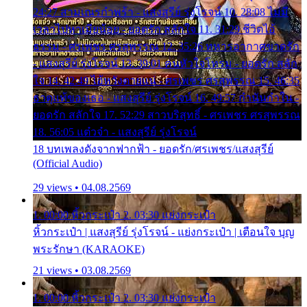
24:27 สามเณรกำพร้า - แสงสุรีย์ รุ่งโรจน์ 10. 28:08 ไม่มี
เวลาไปหาเมียน้อย - ยอดรัก สลักใจ 11. 31:29 ชีวิตไอ้
ธรรม - ศรเพชร ศรสุพรรณ 12. 35:26 ทหารอากาศขาดรัก
- แสงสุรีย์ รุ่งโรจน์ 13. 39:01 คนหัวใจโทรม - ยอดรัก สลัก
ใจ 14. 42:49 ไอ้หวังตายแน่ - ศรเพชร ศรสุพรรณ 15. 46:35
ธาตุแท้ของเธอ - แสงสุรีย์ รุ่งโรจน์ 16. 49:57 กำนันกำใน -
ยอดรัก สลักใจ 17. 52:29 สาวบริสุทธิ์ - ศรเพชร ศรสุพรรณ
18. 56:05 แต๋วจ๋า - แสงสุรีย์ รุ่งโรจน์
18 บทเพลงดังจากฟากฟ้า - ยอดรัก/ศรเพชร/แสงสุรีย์
(Official Audio)
29 views • 04.08.2569
1. 00:00 หิ้วกระเป๋า 2. 03:30 แย่งกระเป๋า
หิ้วกระเป๋า | แสงสุรีย์ รุ่งโรจน์ - แย่งกระเป๋า | เตือนใจ บุญ
พระรักษา (KARAOKE)
21 views • 03.08.2569
1. 00:00 หิ้วกระเป๋า 2. 03:30 แย่งกระเป๋า