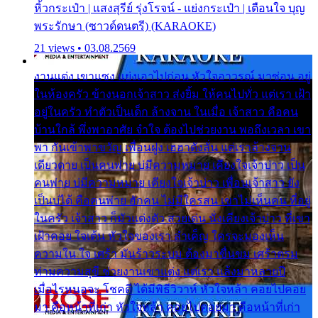
หิ้วกระเป๋า | แสงสุรีย์ รุ่งโรจน์ - แย่งกระเป๋า | เตือนใจ บุญ
พระรักษา (ซาวด์ดนตรี) (KARAOKE)
21 views • 03.08.2569
งานแต่ง เขาแซง แย่งเอาไปก่อน หัวใจอาวรณ์ มาซ่อน อยู่
ในห้องครัว ข้างนอกเจ้าสาว ส่งยิ้ม ให้คนไปทั่ว แต่เรา เฝ้า
อยู่ในครัว ทำตัวเป็นเด็ก ล้างจาน ในเมื่อ เจ้าสาว คือคน
บ้านใกล้ พึ่งพาอาศัย จำใจ ต้องไปช่วยงาน พอถึงเวลา เขา
พา กันเข้าพาขวัญ เพื่อนฝูง เฮฮาดังลั่น แต่เราล้างจาน
เดียวดาย เป็นคนพ่าย บ่มีความหมาย เคียงใจเจ้าบ่าว เป็น
คนพ่าย บ่มีความหมาย เคียงใจเจ้าบ่าว เพื่อนเจ้าสาว ยัง
เป็นบ่ได้ คือคนพ่าย ฮักคน ไม่มีใครสน เขาไม่เห็นคน ที่อยู่
ในครัว เจ้าสาว ก็มัวแต่งตัว สวยเด่น นั่งเคียงเจ้าบ่าว ที่เขา
เฝ้าคอย ใจเต้น หัวใจของเรา ลำเค็ญ ใครจะมองเห็น
ความใน ใจ เศร้า มันร้าวระบม ต้องมาขื่นขม เศร้าตรม
ท่ามความสุขี ช่วยงานเขาแต่ง แต่เรา แล้งมาหลายปี
เมื่อไรหนอจะ โชคดี ได้มีพิธีวิวาห์ หัวใจหล้า คอยไปคอย
มา คือหน้าที่เก่า หัวใจหล้า คอยไปคอยมา คือหน้าที่เก่า