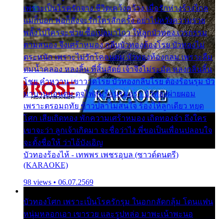
เพราะเป็นโรครักจาง ชีวิตเคว้งคว้าง เมื่อรักห่างร้างไกล
แม่ก็บอก พ่อก็สั่งจะรักใครสักครั้ง อย่าไปหวังความรวย
พลั้งไปใครจะช่วย ซื้อเปลมาไกว ให้ลูกบัวทอง เวรกรรม
ตามสนอง จึงเศร้าหมอง กลีบบัวทองต้องโรย บัวทองไม่
ตระหนัก เพราะไม่รักโคลนตม บัวทองท้องกลม เพราะลืม
ตมน้ำคลอง หลงลิ้น ที่สิ้นสัตย์ เจ้าจึงไม่ระมัด หลงกลิ่นลิ้น
โชย คำหวาน เขาวาดโรย บัวทองกลีบโรย ต้องร้อนรุม บัว
มาบานก่อนตูม ดุจไฟสุมร้อนรุมอุรา บัวทองผ่ายผอม
เพราะตรอมฤทัย ข้าวปลาไม่สนใจ ร้องไห้ลูกเดียว หยุด
โศก เสียเถิดทอง พักความเศร้าหมอง เถิดทองจ๋า ถึงใคร
เขาจะว่า ลูกเจ้าเกิดมา จะชื่อว่าไง พี่ขอเป็นเพื่อนปลอบใจ
จะตั้งชื่อให้ ว่าไอ้บังเอิญ
บัวทองร้องไห้ - เทพพร เพชรอุบล (ซาวด์ดนตรี)
(KARAOKE)
98 views • 06.07.2569
บัวทองโศก เพราะเป็นโรครักรุม ในอกกลัดกลุ้ม โดนแฟน
หนุ่มหลอกเอา เขารวย และรูปหล่อ มาพะเน้าพะนอ