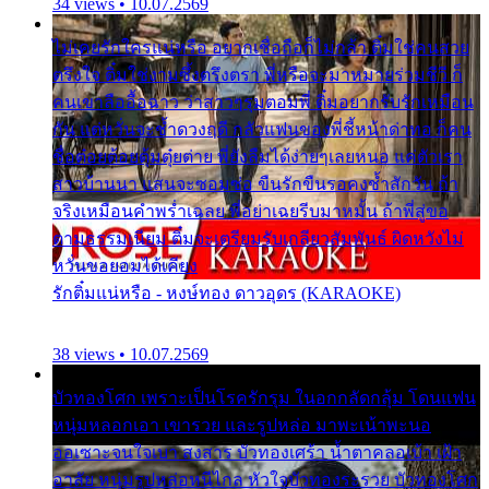
34 views • 10.07.2569
ไม่เคยรักใครแน่หรือ อยากเชื่อถือก็ไม่กล้า ติ๋มใช่คนสวย
ตรึงใจ ติ๋มใช่งามซึ้งตรึงตรา พี่หรือจะมาหมายร่วมชีวี ก็
คนเขาลืออื้อฉาว ว่าสาวๆรุมตอมพี่ ติ๋มอยากรับรักเหมือน
กัน แต่หวั่นจะช้ำดวงฤดี กลัวแฟนของพี่ชี้หน้าด่าทอ ก็คน
ชื่อต๋อยต้อยตุ้มตุ๋ยต่าย พี่ยังลืมได้ง่ายๆเลยหนอ แค่ตัวเรา
สาวบ้านนา แสนจะซอมซ่อ ขืนรักขืนรอคงช้ำสักวัน ถ้า
จริงเหมือนคำพร่ำเฉลย พี่อย่าเฉยรีบมาหมั้น ถ้าพี่สู่ขอ
ตามธรรมเนียม ติ๋มจะเตรียมรับเกลียวสัมพันธ์ ผิดหวังไม่
หวั่นขอยอมได้เคียง
รักติ๋มแน่หรือ - หงษ์ทอง ดาวอุดร (KARAOKE)
38 views • 10.07.2569
บัวทองโศก เพราะเป็นโรครักรุม ในอกกลัดกลุ้ม โดนแฟน
หนุ่มหลอกเอา เขารวย และรูปหล่อ มาพะเน้าพะนอ
ออเซาะจนใจเบา สงสาร บัวทองเศร้า น้ำตาคลอเบ้า เฝ้า
อาลัย หนุ่มรูปหล่อหนีไกล หัวใจบัวทองระรวย บัวทองโศก