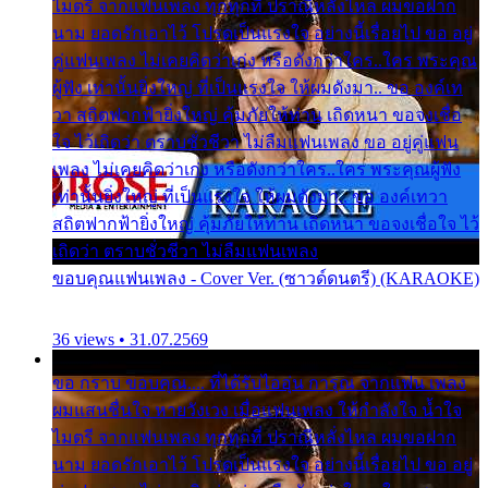
ไมตรี จากแฟนเพลง ทุกทุกที่ ปราณีหลั่งไหล ผมขอฝาก
นาม ยอดรักเอาไว้ โปรดเป็นแรงใจ อย่างนี้เรื่อยไป ขอ อยู่
คู่แฟนเพลง ไม่เคยคิดว่าเก่ง หรือดังกว่าใคร..ใคร พระคุณ
ผู้ฟัง เท่านั้นยิ่งใหญ่ ที่เป็นแรงใจ ให้ผมดังมา.. ขอ องค์เท
วา สถิตฟากฟ้ายิ่งใหญ่ คุ้มภัยให้ท่าน เถิดหนา ขอจงเชื่อ
ใจ ไว้เถิดว่า ตราบชั่วชีวา ไม่ลืมแฟนเพลง ขอ อยู่คู่แฟน
เพลง ไม่เคยคิดว่าเก่ง หรือดังกว่าใคร..ใคร พระคุณผู้ฟัง
เท่านั้นยิ่งใหญ่ ที่เป็นแรงใจ ให้ผมดังมา.. ขอ องค์เทวา
สถิตฟากฟ้ายิ่งใหญ่ คุ้มภัยให้ท่าน เถิดหนา ขอจงเชื่อใจ ไว้
เถิดว่า ตราบชั่วชีวา ไม่ลืมแฟนเพลง
ขอบคุณแฟนเพลง - Cover Ver. (ซาวด์ดนตรี) (KARAOKE)
36 views • 31.07.2569
ขอ กราบ ขอบคุณ.... ที่ได้รับไออุ่น การุณ จากแฟน เพลง
ผมแสนชื่นใจ หายวังเวง เมื่อแฟนเพลง ให้กำลังใจ น้ำใจ
ไมตรี จากแฟนเพลง ทุกทุกที่ ปราณีหลั่งไหล ผมขอฝาก
นาม ยอดรักเอาไว้ โปรดเป็นแรงใจ อย่างนี้เรื่อยไป ขอ อยู่