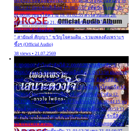
00:45:25 รอหน่อยน้องติ๋ม 15. 00:48:56 เรือล่มในหนอง 16.
00:51:43 บัตรเชิญสีเลือด 17. 00:56:07 อดีตรักโรงทอ 18.
01:00:00 เขมรไล่ควาย 19. 01:02:55 สาวสวนแตง 20.
01:05:51 แอบมอง 21. 01:09:27 พบรักปากน้ำโพ 22.
01:13:06 สายัณห์เมา
" สายัณห์ สัญญา " ขวัญใจคนเดิม - รวมเพลงดังเพราะๆ
ซึ้งๆ (Official Audio)
38 views • 21.07.2569
1. 00:00:00 ทำไมทำฉันได้ 2. 00:03:20 นางฟ้าสลัม 3.
00:06:50 คน 4. 00:10:36 บุญเหลือเกิน 5. 00:13:58 ฝนหยาด
สุดท้าย 6. 00:17:30 ยาใจยาจก 7. 00:20:30 คิดดูให้ดี 8.
00:24:21 ลบรอยแผลรัก 9. 00:27:35 เหมือนใจโดนกรีด 10.
00:30:54 ขบวนการเปาเปียว 11. 00:34:05 คำรำพัน 12.
00:37:20 ปาหนัน 13. 00:40:37 ใจเจ้ากรรม 14. 00:44:15 จูบ
ฉันแล้วจงตายเสีย 15. 00:47:24 ขอสูมาเต๊อะ 16. 00:51:11
คนใจมาร 17. 00:54:50 คืนทรมาน 18. 00:58:25 รักนี้สีดำ
19. 01:01:44 ส่วนเกิน 20. 01:05:42 หยาดน้ำฝนหยดน้ำตา
21. 01:09:13 เหลือเพียงฝัน 22. 01:13:26 เขา 23. 01:16:37