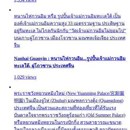
หนานไห่กวนอิม หรือ รูปปั้นเจ้าแม่กวนอิมทะเลใต้ เป็น
องค์เจ้าแม่กวนอิมความสูง 33 เมตรรวมฐาน ประดิษฐาน
อยู่ริมทะเล ไม่ไกลกันนักกับ “วัดเจ้าแม่กวนอิมไม่ยอมไป”
บนเกาะผู่โถวซาน เมืองโจวซาน มณฑลเจ้อเจียง ประเทศ
จีน
Nanhai Guanyin : หนานไห่กวนอิม...รูปปั้นเจ้าแม่กวนอิม
ทะเลใต้, ผู่โถวซาน ประเทศจีน
1,029 views
พระราชวังหยวนหมิงใหม่ (New Yuanming Palace/宮新園
明園) ในเมืองจูไห่ (Zhuhai) มณฑลกวางตุ้ง (Quangdong)
ประเทศจีน เป็นสวนและสถานที่ท่องเที่ยวที่ได้รับแรง
บันดาลใจจากพระราชวังฤดูร้อนเก่า (Old Summer Palace)
หรือหยวนหมิงหยวนในกรุงปักกิ่ง สวนสาธารณะขนาด
ใหญ่ใจกลางเมืองแห่งนี้มีครบทั้งธรรมชาติ สถาปัตยกรรม