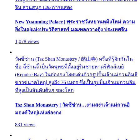
จีน สวนสนุก และการแสดง
New Yuanming Palace | พระราชวังหยวนหมิงใหม่ ความ
ยิ่งใหญ่แห่งประวัติศาสตร์ มณฑลกวางตุ้ง ประเทศจีน
1,078 views
วัดซีซ่าน (Tsz Shan Monastery / 慈山寺) หรือที่รู้จักกันใน
ชื่อ ฉี่ซ้านจี๋ เป็นวัดพุทธที่ตั้งอยู่ริมชายหาดรีพัลส์เบย์
(Repulse Bay) ในฮ่องกง โดดเด่นด้วยรูปปั้นเจ้าแม่กวนอิมสี
ขาวขนาดใหญ่ สูงถึง 76 เมตร ซึ่งเป็นรูปปั้นเจ้าแม่กวนอิม
ที่สูงเป็นอันดับต้นๆ ของโลก
Tsz Shan Monastery | วัดซีซ่าน…งามสง่าเจ้าแม่กวนอิ
มองค์ใหญ่แห่งฮ่องกง
831 views