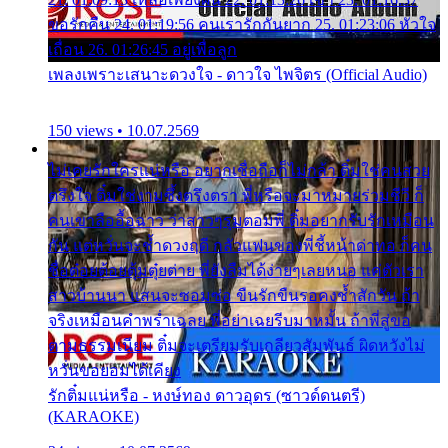
ขอรักคืน 24. 01:19:56 คนเรารักกันยาก 25. 01:23:06 หัวใจ
เถื่อน 26. 01:26:45 อยู่เพื่อลูก
เพลงเพราะเสนาะดวงใจ - ดาวใจ ไพจิตร (Official Audio)
150 views • 10.07.2569
ไม่เคยรักใครแน่หรือ อยากเชื่อถือก็ไม่กล้า ติ๋มใช่คนสวย
ตรึงใจ ติ๋มใช่งามซึ้งตรึงตรา พี่หรือจะมาหมายร่วมชีวี ก็
คนเขาลืออื้อฉาว ว่าสาวๆรุมตอมพี่ ติ๋มอยากรับรักเหมือน
กัน แต่หวั่นจะช้ำดวงฤดี กลัวแฟนของพี่ชี้หน้าด่าทอ ก็คน
ชื่อต๋อยต้อยตุ้มตุ๋ยต่าย พี่ยังลืมได้ง่ายๆเลยหนอ แค่ตัวเรา
สาวบ้านนา แสนจะซอมซ่อ ขืนรักขืนรอคงช้ำสักวัน ถ้า
จริงเหมือนคำพร่ำเฉลย พี่อย่าเฉยรีบมาหมั้น ถ้าพี่สู่ขอ
ตามธรรมเนียม ติ๋มจะเตรียมรับเกลียวสัมพันธ์ ผิดหวังไม่
หวั่นขอยอมได้เคียง
รักติ๋มแน่หรือ - หงษ์ทอง ดาวอุดร (ซาวด์ดนตรี)
(KARAOKE)