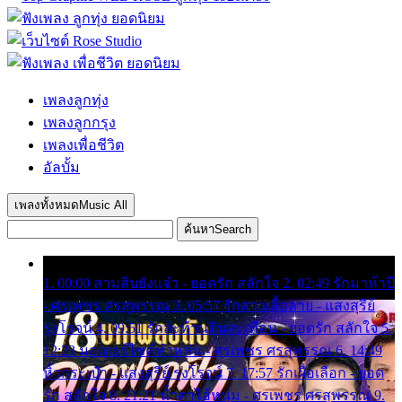
เพลงลูกทุ่ง
เพลงลูกกรุง
เพลงเพื่อชีวิต
อัลบั้ม
เพลงทั้งหมด
Music All
ค้นหา
Search
1. 00:00 สามสิบยังแจ๋ว - ยอดรัก สลักใจ 2. 02:49 รักมาห้าปี
- ศรเพชร ศรสุพรรณ 3. 05:57 รักสาวเสื้อลาย - แสงสุรีย์
รุ่งโรจน์ 4. 09:51 รักสะท้านดินสะเทือน - ยอดรัก สลักใจ 5.
12:23 มอเตอร์ไซค์ทำหล่น - ศรเพชร ศรสุพรรณ 6. 14:49
หิ้วกระเป๋า - แสงสุรีย์ รุ่งโรจน์ 7. 17:57 รักเผื่อเลือก - ยอด
รัก สลักใจ 8. 21:21 น้ำตาไอ้หนุ่ม - ศรเพชร ศรสุพรรณ 9.