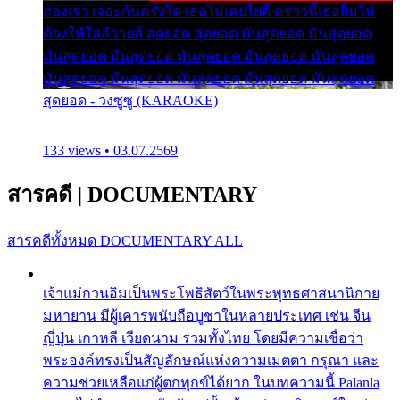
สองเรา เจอะกันครั้งใด เธอไม่เคยไยดี คราวนี้เธอยิ้มให้
ต้องให้ใส่ลีวายส์ สุดยอด สุดยอด มันสุดยอด มันสุดยอด
มันสุดยอด มันสุดยอด มันสุดยอด มันสุดยอด มันสุดยอด
มันสุดยอด มันสุดยอด มันสุดยอด มันสุดยอด มันสุดยอด
สุดยอด - วงซูซู (KARAOKE)
133 views • 03.07.2569
สารคดี
|
DOCUMENTARY
สารคดีทั้งหมด
DOCUMENTARY ALL
เจ้าแม่กวนอิมเป็นพระโพธิสัตว์ในพระพุทธศาสนานิกาย
มหายาน มีผู้เคารพนับถือบูชาในหลายประเทศ เช่น จีน
ญี่ปุ่น เกาหลี เวียดนาม รวมทั้งไทย โดยมีความเชื่อว่า
พระองค์ทรงเป็นสัญลักษณ์แห่งความเมตตา กรุณา และ
ความช่วยเหลือแก่ผู้ตกทุกข์ได้ยาก ในบทความนี้ Palanla