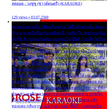
สุดยอด - วงซูซู (ซาวด์ดนตรี) (KARAOKE)
129 views • 03.07.2569
พ่อส่งเงินสามพัน ให้ฉันเรียนราม ได้อีกสักสามพัน ฉันคง
บ๊าย บาย จะไปซื้อกางเกงยีนส์ ลีวายส์มาใส่ เพราะเราเป็น
เด็กใต้ ลีวายส์อย่างเดียว อยากจะโชว์ถึงหิวโซ เด็กใต้ก็ไม่
หวั่น ตกตัวละหลายพัน กัดฟันซื้อมา ให้เด็กเทพเหลียวมอง
และต้องรู้ว่า เด็กใต้ไม่ธรรมดา แต่สุดยอด เดินโยกย้ายเย
ยวน กวนโอ๊ยพอได้ เพราะว่านุ่งลีวายส์ ตัวใหม่ใส่มา เดิน
เข้ามหาลัย จิ๊กโก๊มองหน้า ท่าจะมีปัญหา ไม่พอใจ ได้เป็น
เรื่องแน่นอน แต่ฉันไม่หวั่น เลยแหลงใต้ถามมัน ว่ามัน
พรั่นพรือ มันตอบว่าไม่พรื่อ เปลี่ยนเป็นยิ้มให้ เจอะเด็กใต้
ด้วยกัน ก็เลยรอด สุดยอด สุดยอด สุดยอด มันสุดยอด สุด
ยอด สุดยอด สุดยอด มันสุดยอด แอบหลงรักสาวราม ที่พัก
ห้องเช่า เธอผิวขาวผมยาว ปากแดงแหลงกลาง ถูกสเป็ก
จริงเธอ อยู่ห้องข้างข้าง อยากเข้าไปแหลงกลาง กลัว
ทองแดง กลับจากรามมาเจอ เธอมาซื้อข้าว แต่ก่อนนั้น