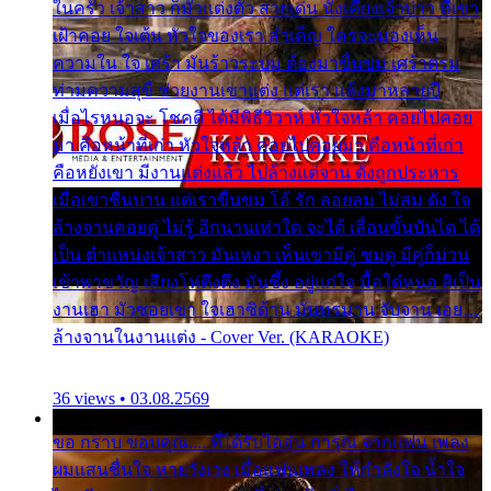
ในครัว เจ้าสาว ก็มัวแต่งตัว สวยเด่น นั่งเคียงเจ้าบ่าว ที่เขา
เฝ้าคอย ใจเต้น หัวใจของเรา ลำเค็ญ ใครจะมองเห็น
ความใน ใจ เศร้า มันร้าวระบม ต้องมาขื่นขม เศร้าตรม
ท่ามความสุขี ช่วยงานเขาแต่ง แต่เรา แล้งมาหลายปี
เมื่อไรหนอจะ โชคดี ได้มีพิธีวิวาห์ หัวใจหล้า คอยไปคอย
มา คือหน้าที่เก่า หัวใจหล้า คอยไปคอยมา คือหน้าที่เก่า
คือหยังเขา มีงานแต่งแล้ว ไปล้างแต่จาน ดั่งถูกประหาร
เมื่อเขาชื่นบาน แต่เราขื่นขม โอ้ รัก ลอยลม ไม่สม ดัง ใจ
ล้างจานคอยคู่ ไม่รู้ อีกนานเท่าใด จะได้ เลื่อนขั้นบันได ได้
เป็น ตำแหน่งเจ้าสาว มันเหงา เห็นเขามีคู่ ซมดู มีคู่ก็ม่วน
เข้าพาขวัญ เสียงโห่ตึงตึง มันซึ้ง อยู่แก่ใจ มื้อใด๋หนอ สิเป็น
งานเฮา มัวซอยเขา ใจเฮาซิด้าน มันทรมาน จับจาน เอย…
ล้างจานในงานแต่ง - Cover Ver. (KARAOKE)
36 views • 03.08.2569
ขอ กราบ ขอบคุณ.... ที่ได้รับไออุ่น การุณ จากแฟน เพลง
ผมแสนชื่นใจ หายวังเวง เมื่อแฟนเพลง ให้กำลังใจ น้ำใจ