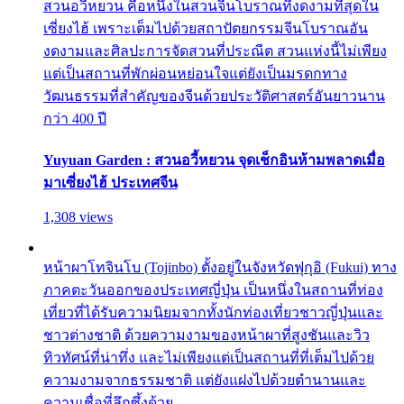
สวนอวี้หยวน คือหนึ่งในสวนจีนโบราณที่งดงามที่สุดใน
เซี่ยงไฮ้ เพราะเต็มไปด้วยสถาปัตยกรรมจีนโบราณอัน
งดงามและศิลปะการจัดสวนที่ประณีต สวนแห่งนี้ไม่เพียง
แต่เป็นสถานที่พักผ่อนหย่อนใจแต่ยังเป็นมรดกทาง
วัฒนธรรมที่สำคัญของจีนด้วยประวัติศาสตร์อันยาวนาน
กว่า 400 ปี
Yuyuan Garden : สวนอวี้หยวน จุดเช็กอินห้ามพลาดเมื่อ
มาเซี่ยงไฮ้ ประเทศจีน
1,308 views
หน้าผาโทจินโบ (Tojinbo) ตั้งอยู่ในจังหวัดฟุกุอิ (Fukui) ทาง
ภาคตะวันออกของประเทศญี่ปุ่น เป็นหนึ่งในสถานที่ท่อง
เที่ยวที่ได้รับความนิยมจากทั้งนักท่องเที่ยวชาวญี่ปุ่นและ
ชาวต่างชาติ ด้วยความงามของหน้าผาที่สูงชันและวิว
ทิวทัศน์ที่น่าทึ่ง และไม่เพียงแต่เป็นสถานที่ที่เต็มไปด้วย
ความงามจากธรรมชาติ แต่ยังแฝงไปด้วยตำนานและ
ความเชื่อที่ลึกซึ้งด้วย