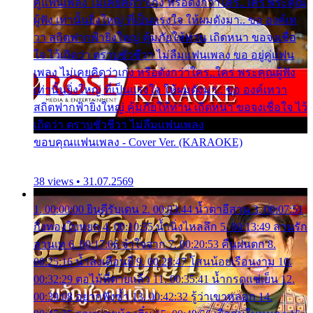
คู่แฟนเพลง ไม่เคยคิดว่าเก่ง หรือดังกว่าใคร..ใคร พระคุณ
ผู้ฟัง เท่านั้นยิ่งใหญ่ ที่เป็นแรงใจ ให้ผมดังมา.. ขอ องค์เท
วา สถิตฟากฟ้ายิ่งใหญ่ คุ้มภัยให้ท่าน เถิดหนา ขอจงเชื่อ
ใจ ไว้เถิดว่า ตราบชั่วชีวา ไม่ลืมแฟนเพลง ขอ อยู่คู่แฟน
เพลง ไม่เคยคิดว่าเก่ง หรือดังกว่าใคร..ใคร พระคุณผู้ฟัง
เท่านั้นยิ่งใหญ่ ที่เป็นแรงใจ ให้ผมดังมา.. ขอ องค์เทวา
สถิตฟากฟ้ายิ่งใหญ่ คุ้มภัยให้ท่าน เถิดหนา ขอจงเชื่อใจ ไว้
เถิดว่า ตราบชั่วชีวา ไม่ลืมแฟนเพลง
ขอบคุณแฟนเพลง - Cover Ver. (KARAOKE)
38 views • 31.07.2569
1. 00:00:00 ยินดีรับเดน 2. 00:03:44 น้ำตาอีสาน 3. 00:07:51
กิ่งทองใบหยก 4. 00:10:35 น้ำนิ่งไหลลึก 5. 00:13:49 ลานรัก
ลานเท 6. 00:17:06 จำใจจาก 7. 00:20:53 คืนฝนตก 8.
00:25:16 น้ำลงเดือนยี่ 9. 00:28:47 โสนน้อยเรือนงาม 10.
00:32:29 ตอไม้ที่ตายแล้ว 11. 00:35:41 น้ำกรดแช่เย็น 12.
00:39:08 อยากฟังซ้ำ 13. 00:42:32 รู้ว่าเขาหลอก 14.