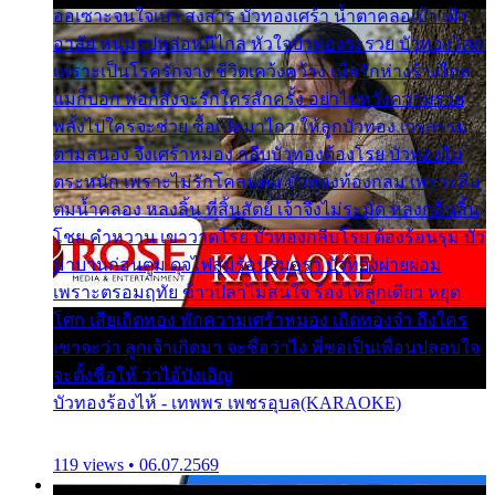
ออเซาะจนใจเบา สงสาร บัวทองเศร้า น้ำตาคลอเบ้า เฝ้า
อาลัย หนุ่มรูปหล่อหนีไกล หัวใจบัวทองระรวย บัวทองโศก
เพราะเป็นโรครักจาง ชีวิตเคว้งคว้าง เมื่อรักห่างร้างไกล
แม่ก็บอก พ่อก็สั่งจะรักใครสักครั้ง อย่าไปหวังความรวย
พลั้งไปใครจะช่วย ซื้อเปลมาไกว ให้ลูกบัวทอง เวรกรรม
ตามสนอง จึงเศร้าหมอง กลีบบัวทองต้องโรย บัวทองไม่
ตระหนัก เพราะไม่รักโคลนตม บัวทองท้องกลม เพราะลืม
ตมน้ำคลอง หลงลิ้น ที่สิ้นสัตย์ เจ้าจึงไม่ระมัด หลงกลิ่นลิ้น
โชย คำหวาน เขาวาดโรย บัวทองกลีบโรย ต้องร้อนรุม บัว
มาบานก่อนตูม ดุจไฟสุมร้อนรุมอุรา บัวทองผ่ายผอม
เพราะตรอมฤทัย ข้าวปลาไม่สนใจ ร้องไห้ลูกเดียว หยุด
โศก เสียเถิดทอง พักความเศร้าหมอง เถิดทองจ๋า ถึงใคร
เขาจะว่า ลูกเจ้าเกิดมา จะชื่อว่าไง พี่ขอเป็นเพื่อนปลอบใจ
จะตั้งชื่อให้ ว่าไอ้บังเอิญ
บัวทองร้องไห้ - เทพพร เพชรอุบล(KARAOKE)
119 views • 06.07.2569