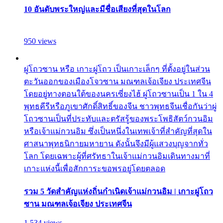
10 อันดับพระใหญ่และมีชื่อเสียงที่สุดในโลก
950 views
ผู่โถวซาน หรือ เกาะผู่โถว เป็นเกาะเล็กๆ ที่ตั้งอยู่ในส่วน
ตะวันออกของเมืองโจวซาน มณฑลเจ้อเจียง ประเทศจีน
โดยอยู่ทางตอนใต้ของนครเซี่ยงไฮ้ ผู่โถวซานเป็น 1 ใน 4
พุทธคีรีหรือภูเขาศักดิ์สิทธิ์ของจีน ชาวพุทธจีนเชื่อกันว่าผู่
โถวซานเป็นที่ประทับและตรัสรู้ของพระโพธิสัตว์กวนอิม
หรือเจ้าแม่กวนอิม ซึ่งเป็นหนึ่งในเทพเจ้าที่สำคัญที่สุดใน
ศาสนาพุทธนิกายมหายาน ดังนั้นจึงมีผู้แสวงบุญจากทั่ว
โลก โดยเฉพาะผู้ที่ศรัทธาในเจ้าแม่กวนอิมเดินทางมาที่
เกาะแห่งนี้เพื่อสักการะขอพรอยู่โดยตลอด
รวม 5 วัดสำคัญแห่งถิ่นกำเนิดเจ้าแม่กวนอิม | เกาะผู่โถว
ซาน มณฑลเจ้อเจียง ประเทศจีน
1,534 views