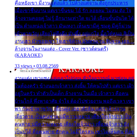
คือหยังเขา มีงานแต่งแล้ว ไปล้างแต่จาน ดั่งถูกประหาร
เมื่อเขาชื่นบาน แต่เราขื่นขม โอ้ รัก ลอยลม ไม่สม ดัง ใจ
ล้างจานคอยคู่ ไม่รู้ อีกนานเท่าใด จะได้ เลื่อนขั้นบันได ได้
เป็น ตำแหน่งเจ้าสาว มันเหงา เห็นเขามีคู่ ซมดู มีคู่ก็ม่วน
เข้าพาขวัญ เสียงโห่ตึงตึง มันซึ้ง อยู่แก่ใจ มื้อใด๋หนอ สิเป็น
งานเฮา มัวซอยเขา ใจเฮาซิด้าน มันทรมาน จับจาน เอย…
ล้างจานในงานแต่ง - Cover Ver. (ซาวด์ดนตรี)
(KARAOKE)
33 views • 03.08.2569
งานแต่ง เขาแซง แย่งเอาไปก่อน หัวใจอาวรณ์ มาซ่อน อยู่
ในห้องครัว ข้างนอกเจ้าสาว ส่งยิ้ม ให้คนไปทั่ว แต่เรา เฝ้า
อยู่ในครัว ทำตัวเป็นเด็ก ล้างจาน ในเมื่อ เจ้าสาว คือคน
บ้านใกล้ พึ่งพาอาศัย จำใจ ต้องไปช่วยงาน พอถึงเวลา เขา
พา กันเข้าพาขวัญ เพื่อนฝูง เฮฮาดังลั่น แต่เราล้างจาน
เดียวดาย เป็นคนพ่าย บ่มีความหมาย เคียงใจเจ้าบ่าว เป็น
คนพ่าย บ่มีความหมาย เคียงใจเจ้าบ่าว เพื่อนเจ้าสาว ยัง
เป็นบ่ได้ คือคนพ่าย ฮักคน ไม่มีใครสน เขาไม่เห็นคน ที่อยู่