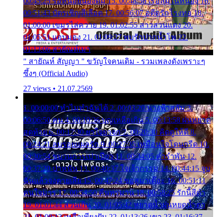
00:45:25 รอหน่อยน้องติ๋ม 15. 00:48:56 เรือล่มในหนอง 16.
00:51:43 บัตรเชิญสีเลือด 17. 00:56:07 อดีตรักโรงทอ 18.
01:00:00 เขมรไล่ควาย 19. 01:02:55 สาวสวนแตง 20.
01:05:51 แอบมอง 21. 01:09:27 พบรักปากน้ำโพ 22.
01:13:06 สายัณห์เมา
" สายัณห์ สัญญา " ขวัญใจคนเดิม - รวมเพลงดังเพราะๆ
ซึ้งๆ (Official Audio)
27 views • 21.07.2569
1. 00:00:00 ทำไมทำฉันได้ 2. 00:03:20 นางฟ้าสลัม 3.
00:06:50 คน 4. 00:10:36 บุญเหลือเกิน 5. 00:13:58 ฝนหยาด
สุดท้าย 6. 00:17:30 ยาใจยาจก 7. 00:20:30 คิดดูให้ดี 8.
00:24:21 ลบรอยแผลรัก 9. 00:27:35 เหมือนใจโดนกรีด 10.
00:30:54 ขบวนการเปาเปียว 11. 00:34:05 คำรำพัน 12.
00:37:20 ปาหนัน 13. 00:40:37 ใจเจ้ากรรม 14. 00:44:15 จูบ
ฉันแล้วจงตายเสีย 15. 00:47:24 ขอสูมาเต๊อะ 16. 00:51:11
คนใจมาร 17. 00:54:50 คืนทรมาน 18. 00:58:25 รักนี้สีดำ
19. 01:01:44 ส่วนเกิน 20. 01:05:42 หยาดน้ำฝนหยดน้ำตา
21. 01:09:13 เหลือเพียงฝัน 22. 01:13:26 เขา 23. 01:16:37