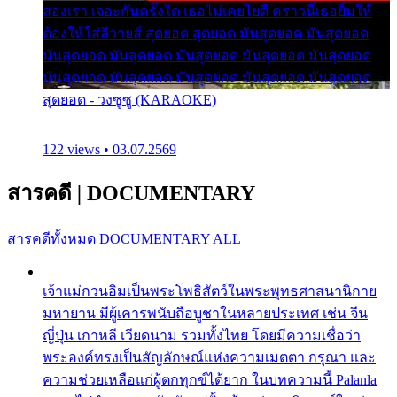
สองเรา เจอะกันครั้งใด เธอไม่เคยไยดี คราวนี้เธอยิ้มให้
ต้องให้ใส่ลีวายส์ สุดยอด สุดยอด มันสุดยอด มันสุดยอด
มันสุดยอด มันสุดยอด มันสุดยอด มันสุดยอด มันสุดยอด
มันสุดยอด มันสุดยอด มันสุดยอด มันสุดยอด มันสุดยอด
สุดยอด - วงซูซู (KARAOKE)
122 views • 03.07.2569
สารคดี
|
DOCUMENTARY
สารคดีทั้งหมด
DOCUMENTARY ALL
เจ้าแม่กวนอิมเป็นพระโพธิสัตว์ในพระพุทธศาสนานิกาย
มหายาน มีผู้เคารพนับถือบูชาในหลายประเทศ เช่น จีน
ญี่ปุ่น เกาหลี เวียดนาม รวมทั้งไทย โดยมีความเชื่อว่า
พระองค์ทรงเป็นสัญลักษณ์แห่งความเมตตา กรุณา และ
ความช่วยเหลือแก่ผู้ตกทุกข์ได้ยาก ในบทความนี้ Palanla