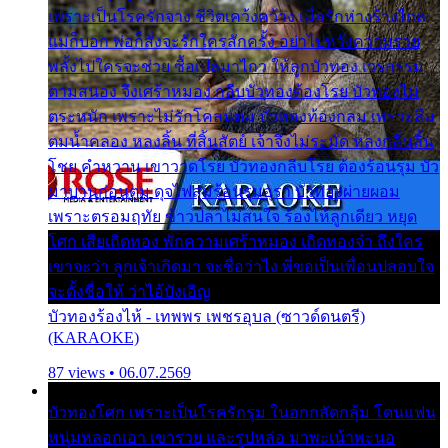
เพราะเป็นโรครักจาง ชีวิตเคว้งคว้าง เมื่อรักห่างร้างไกล
แม่ก็บอก พ่อก็สั่งจะรักใครสักครั้ง อย่าไปหวังความรวย
พลั้งไปใครจะช่วย ซื้อเปลมาไกว ให้ลูกบัวทอง เวรกรรม
ตามสนอง จึงเศร้าหมอง กลีบบัวทองต้องโรย บัวทองไม่
ตระหนัก เพราะไม่รักโคลนตม บัวทองท้องกลม เพราะลืม
ตมน้ำคลอง หลงลิ้น ที่สิ้นสัตย์ เจ้าจึงไม่ระมัด หลงกลิ่นลิ้น
โชย คำหวาน เขาวาดโรย บัวทองกลีบโรย ต้องร้อนรุม บัว
มาบานก่อนตูม ดุจไฟสุมร้อนรุมอุรา บัวทองผ่ายผอม
เพราะตรอมฤทัย ข้าวปลาไม่สนใจ ร้องไห้ลูกเดียว หยุด
โศก เสียเถิดทอง พักความเศร้าหมอง เถิดทองจ๋า ถึงใคร
เขาจะว่า ลูกเจ้าเกิดมา จะชื่อว่าไง พี่ขอเป็นเพื่อนปลอบใจ
จะตั้งชื่อให้ ว่าไอ้บังเอิญ
บัวทองร้องไห้ - เทพพร เพชรอุบล (ซาวด์ดนตรี)
(KARAOKE)
87 views • 06.07.2569
บัวทองโศก เพราะเป็นโรครักรุม ในอกกลัดกลุ้ม โดนแฟน
หนุ่มหลอกเอา เขารวย และรูปหล่อ มาพะเน้าพะนอ