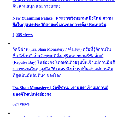
จีน สวนสนุก และการแสดง
New Yuanming Palace | พระราชวังหยวนหมิงใหม่ ความ
ยิ่งใหญ่แห่งประวัติศาสตร์ มณฑลกวางตุ้ง ประเทศจีน
1,068 views
วัดซีซ่าน (Tsz Shan Monastery / 慈山寺) หรือที่รู้จักกันใน
ชื่อ ฉี่ซ้านจี๋ เป็นวัดพุทธที่ตั้งอยู่ริมชายหาดรีพัลส์เบย์
(Repulse Bay) ในฮ่องกง โดดเด่นด้วยรูปปั้นเจ้าแม่กวนอิมสี
ขาวขนาดใหญ่ สูงถึง 76 เมตร ซึ่งเป็นรูปปั้นเจ้าแม่กวนอิม
ที่สูงเป็นอันดับต้นๆ ของโลก
Tsz Shan Monastery | วัดซีซ่าน…งามสง่าเจ้าแม่กวนอิ
มองค์ใหญ่แห่งฮ่องกง
824 views