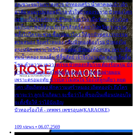
ออเซาะจนใจเบา สงสาร บัวทองเศร้า น้ำตาคลอเบ้า เฝ้า
อาลัย หนุ่มรูปหล่อหนีไกล หัวใจบัวทองระรวย บัวทองโศก
เพราะเป็นโรครักจาง ชีวิตเคว้งคว้าง เมื่อรักห่างร้างไกล
แม่ก็บอก พ่อก็สั่งจะรักใครสักครั้ง อย่าไปหวังความรวย
พลั้งไปใครจะช่วย ซื้อเปลมาไกว ให้ลูกบัวทอง เวรกรรม
ตามสนอง จึงเศร้าหมอง กลีบบัวทองต้องโรย บัวทองไม่
ตระหนัก เพราะไม่รักโคลนตม บัวทองท้องกลม เพราะลืม
ตมน้ำคลอง หลงลิ้น ที่สิ้นสัตย์ เจ้าจึงไม่ระมัด หลงกลิ่นลิ้น
โชย คำหวาน เขาวาดโรย บัวทองกลีบโรย ต้องร้อนรุม บัว
มาบานก่อนตูม ดุจไฟสุมร้อนรุมอุรา บัวทองผ่ายผอม
เพราะตรอมฤทัย ข้าวปลาไม่สนใจ ร้องไห้ลูกเดียว หยุด
โศก เสียเถิดทอง พักความเศร้าหมอง เถิดทองจ๋า ถึงใคร
เขาจะว่า ลูกเจ้าเกิดมา จะชื่อว่าไง พี่ขอเป็นเพื่อนปลอบใจ
จะตั้งชื่อให้ ว่าไอ้บังเอิญ
บัวทองร้องไห้ - เทพพร เพชรอุบล(KARAOKE)
109 views • 06.07.2569