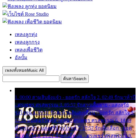
เพลงลูกทุ่ง
เพลงลูกกรุง
เพลงเพื่อชีวิต
อัลบั้ม
เพลงทั้งหมด
Music All
ค้นหา
Search
1. 00:00 สามสิบยังแจ๋ว - ยอดรัก สลักใจ 2. 02:49 รักมาห้าปี
- ศรเพชร ศรสุพรรณ 3. 05:57 รักสาวเสื้อลาย - แสงสุรีย์
รุ่งโรจน์ 4. 09:51 รักสะท้านดินสะเทือน - ยอดรัก สลักใจ 5.
12:23 มอเตอร์ไซค์ทำหล่น - ศรเพชร ศรสุพรรณ 6. 14:49
หิ้วกระเป๋า - แสงสุรีย์ รุ่งโรจน์ 7. 17:57 รักเผื่อเลือก - ยอด
รัก สลักใจ 8. 21:21 น้ำตาไอ้หนุ่ม - ศรเพชร ศรสุพรรณ 9.