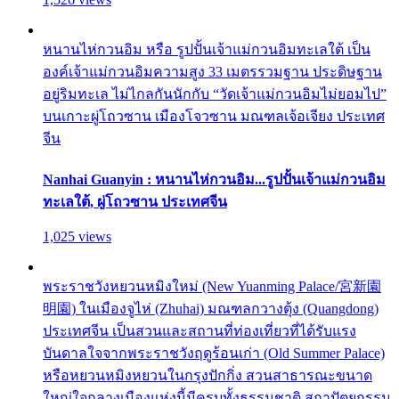
หนานไห่กวนอิม หรือ รูปปั้นเจ้าแม่กวนอิมทะเลใต้ เป็น
องค์เจ้าแม่กวนอิมความสูง 33 เมตรรวมฐาน ประดิษฐาน
อยู่ริมทะเล ไม่ไกลกันนักกับ “วัดเจ้าแม่กวนอิมไม่ยอมไป”
บนเกาะผู่โถวซาน เมืองโจวซาน มณฑลเจ้อเจียง ประเทศ
จีน
Nanhai Guanyin : หนานไห่กวนอิม...รูปปั้นเจ้าแม่กวนอิม
ทะเลใต้, ผู่โถวซาน ประเทศจีน
1,025 views
พระราชวังหยวนหมิงใหม่ (New Yuanming Palace/宮新園
明園) ในเมืองจูไห่ (Zhuhai) มณฑลกวางตุ้ง (Quangdong)
ประเทศจีน เป็นสวนและสถานที่ท่องเที่ยวที่ได้รับแรง
บันดาลใจจากพระราชวังฤดูร้อนเก่า (Old Summer Palace)
หรือหยวนหมิงหยวนในกรุงปักกิ่ง สวนสาธารณะขนาด
ใหญ่ใจกลางเมืองแห่งนี้มีครบทั้งธรรมชาติ สถาปัตยกรรม