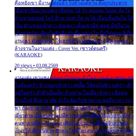
คือหยังเขา มีงานแต่งแล้ว ไปล้างแต่จาน ดั่งถูกประหาร
เมื่อเขาชื่นบาน แต่เราขื่นขม โอ้ รัก ลอยลม ไม่สม ดัง ใจ
ล้างจานคอยคู่ ไม่รู้ อีกนานเท่าใด จะได้ เลื่อนขั้นบันได ได้
เป็น ตำแหน่งเจ้าสาว มันเหงา เห็นเขามีคู่ ซมดู มีคู่ก็ม่วน
เข้าพาขวัญ เสียงโห่ตึงตึง มันซึ้ง อยู่แก่ใจ มื้อใด๋หนอ สิเป็น
งานเฮา มัวซอยเขา ใจเฮาซิด้าน มันทรมาน จับจาน เอย…
ล้างจานในงานแต่ง - Cover Ver. (ซาวด์ดนตรี)
(KARAOKE)
20 views • 03.08.2569
งานแต่ง เขาแซง แย่งเอาไปก่อน หัวใจอาวรณ์ มาซ่อน อยู่
ในห้องครัว ข้างนอกเจ้าสาว ส่งยิ้ม ให้คนไปทั่ว แต่เรา เฝ้า
อยู่ในครัว ทำตัวเป็นเด็ก ล้างจาน ในเมื่อ เจ้าสาว คือคน
บ้านใกล้ พึ่งพาอาศัย จำใจ ต้องไปช่วยงาน พอถึงเวลา เขา
พา กันเข้าพาขวัญ เพื่อนฝูง เฮฮาดังลั่น แต่เราล้างจาน
เดียวดาย เป็นคนพ่าย บ่มีความหมาย เคียงใจเจ้าบ่าว เป็น
คนพ่าย บ่มีความหมาย เคียงใจเจ้าบ่าว เพื่อนเจ้าสาว ยัง
เป็นบ่ได้ คือคนพ่าย ฮักคน ไม่มีใครสน เขาไม่เห็นคน ที่อยู่