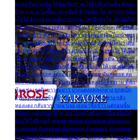
พ่อส่งเงินสามพัน ให้ฉันเรียนราม ได้อีกสักสามพัน ฉันคง
บ๊าย บาย จะไปซื้อกางเกงยีนส์ ลีวายส์มาใส่ เพราะเราเป็น
เด็กใต้ ลีวายส์อย่างเดียว อยากจะโชว์ถึงหิวโซ เด็กใต้ก็ไม่
หวั่น ตกตัวละหลายพัน กัดฟันซื้อมา ให้เด็กเทพเหลียวมอง
และต้องรู้ว่า เด็กใต้ไม่ธรรมดา แต่สุดยอด เดินโยกย้ายเย
ยวน กวนโอ๊ยพอได้ เพราะว่านุ่งลีวายส์ ตัวใหม่ใส่มา เดิน
เข้ามหาลัย จิ๊กโก๊มองหน้า ท่าจะมีปัญหา ไม่พอใจ ได้เป็น
เรื่องแน่นอน แต่ฉันไม่หวั่น เลยแหลงใต้ถามมัน ว่ามัน
พรั่นพรือ มันตอบว่าไม่พรื่อ เปลี่ยนเป็นยิ้มให้ เจอะเด็กใต้
ด้วยกัน ก็เลยรอด สุดยอด สุดยอด สุดยอด มันสุดยอด สุด
ยอด สุดยอด สุดยอด มันสุดยอด แอบหลงรักสาวราม ที่พัก
ห้องเช่า เธอผิวขาวผมยาว ปากแดงแหลงกลาง ถูกสเป็ก
จริงเธอ อยู่ห้องข้างข้าง อยากเข้าไปแหลงกลาง กลัว
ทองแดง กลับจากรามมาเจอ เธอมาซื้อข้าว แต่ก่อนนั้น
สองเรา เจอะกันครั้งใด เธอไม่เคยไยดี คราวนี้เธอยิ้มให้
ต้องให้ใส่ลีวายส์ สุดยอด สุดยอด มันสุดยอด มันสุดยอด
มันสุดยอด มันสุดยอด มันสุดยอด มันสุดยอด มันสุดยอด
มันสุดยอด มันสุดยอด มันสุดยอด มันสุดยอด มันสุดยอด