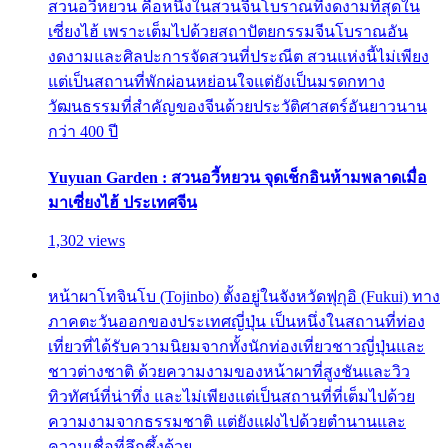
สวนอวี้หยวน คือหนึ่งในสวนจีนโบราณที่งดงามที่สุดใน
เซี่ยงไฮ้ เพราะเต็มไปด้วยสถาปัตยกรรมจีนโบราณอัน
งดงามและศิลปะการจัดสวนที่ประณีต สวนแห่งนี้ไม่เพียง
แต่เป็นสถานที่พักผ่อนหย่อนใจแต่ยังเป็นมรดกทาง
วัฒนธรรมที่สำคัญของจีนด้วยประวัติศาสตร์อันยาวนาน
กว่า 400 ปี
Yuyuan Garden : สวนอวี้หยวน จุดเช็กอินห้ามพลาดเมื่อ
มาเซี่ยงไฮ้ ประเทศจีน
1,302 views
หน้าผาโทจินโบ (Tojinbo) ตั้งอยู่ในจังหวัดฟุกุอิ (Fukui) ทาง
ภาคตะวันออกของประเทศญี่ปุ่น เป็นหนึ่งในสถานที่ท่อง
เที่ยวที่ได้รับความนิยมจากทั้งนักท่องเที่ยวชาวญี่ปุ่นและ
ชาวต่างชาติ ด้วยความงามของหน้าผาที่สูงชันและวิว
ทิวทัศน์ที่น่าทึ่ง และไม่เพียงแต่เป็นสถานที่ที่เต็มไปด้วย
ความงามจากธรรมชาติ แต่ยังแฝงไปด้วยตำนานและ
ความเชื่อที่ลึกซึ้งด้วย