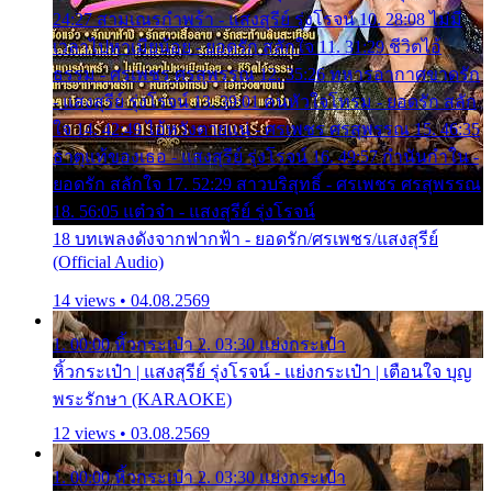
24:27 สามเณรกำพร้า - แสงสุรีย์ รุ่งโรจน์ 10. 28:08 ไม่มี
เวลาไปหาเมียน้อย - ยอดรัก สลักใจ 11. 31:29 ชีวิตไอ้
ธรรม - ศรเพชร ศรสุพรรณ 12. 35:26 ทหารอากาศขาดรัก
- แสงสุรีย์ รุ่งโรจน์ 13. 39:01 คนหัวใจโทรม - ยอดรัก สลัก
ใจ 14. 42:49 ไอ้หวังตายแน่ - ศรเพชร ศรสุพรรณ 15. 46:35
ธาตุแท้ของเธอ - แสงสุรีย์ รุ่งโรจน์ 16. 49:57 กำนันกำใน -
ยอดรัก สลักใจ 17. 52:29 สาวบริสุทธิ์ - ศรเพชร ศรสุพรรณ
18. 56:05 แต๋วจ๋า - แสงสุรีย์ รุ่งโรจน์
18 บทเพลงดังจากฟากฟ้า - ยอดรัก/ศรเพชร/แสงสุรีย์
(Official Audio)
14 views • 04.08.2569
1. 00:00 หิ้วกระเป๋า 2. 03:30 แย่งกระเป๋า
หิ้วกระเป๋า | แสงสุรีย์ รุ่งโรจน์ - แย่งกระเป๋า | เตือนใจ บุญ
พระรักษา (KARAOKE)
12 views • 03.08.2569
1. 00:00 หิ้วกระเป๋า 2. 03:30 แย่งกระเป๋า