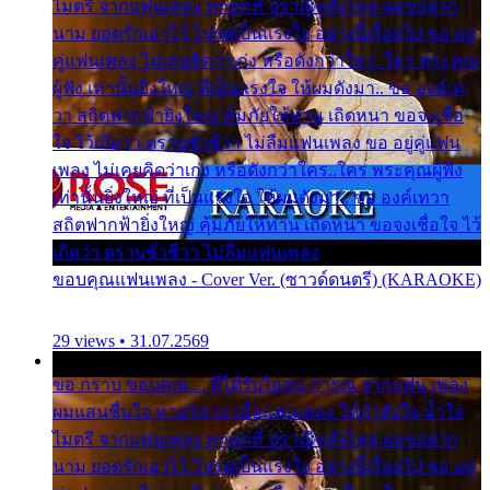
ไมตรี จากแฟนเพลง ทุกทุกที่ ปราณีหลั่งไหล ผมขอฝาก
นาม ยอดรักเอาไว้ โปรดเป็นแรงใจ อย่างนี้เรื่อยไป ขอ อยู่
คู่แฟนเพลง ไม่เคยคิดว่าเก่ง หรือดังกว่าใคร..ใคร พระคุณ
ผู้ฟัง เท่านั้นยิ่งใหญ่ ที่เป็นแรงใจ ให้ผมดังมา.. ขอ องค์เท
วา สถิตฟากฟ้ายิ่งใหญ่ คุ้มภัยให้ท่าน เถิดหนา ขอจงเชื่อ
ใจ ไว้เถิดว่า ตราบชั่วชีวา ไม่ลืมแฟนเพลง ขอ อยู่คู่แฟน
เพลง ไม่เคยคิดว่าเก่ง หรือดังกว่าใคร..ใคร พระคุณผู้ฟัง
เท่านั้นยิ่งใหญ่ ที่เป็นแรงใจ ให้ผมดังมา.. ขอ องค์เทวา
สถิตฟากฟ้ายิ่งใหญ่ คุ้มภัยให้ท่าน เถิดหนา ขอจงเชื่อใจ ไว้
เถิดว่า ตราบชั่วชีวา ไม่ลืมแฟนเพลง
ขอบคุณแฟนเพลง - Cover Ver. (ซาวด์ดนตรี) (KARAOKE)
29 views • 31.07.2569
ขอ กราบ ขอบคุณ.... ที่ได้รับไออุ่น การุณ จากแฟน เพลง
ผมแสนชื่นใจ หายวังเวง เมื่อแฟนเพลง ให้กำลังใจ น้ำใจ
ไมตรี จากแฟนเพลง ทุกทุกที่ ปราณีหลั่งไหล ผมขอฝาก
นาม ยอดรักเอาไว้ โปรดเป็นแรงใจ อย่างนี้เรื่อยไป ขอ อยู่