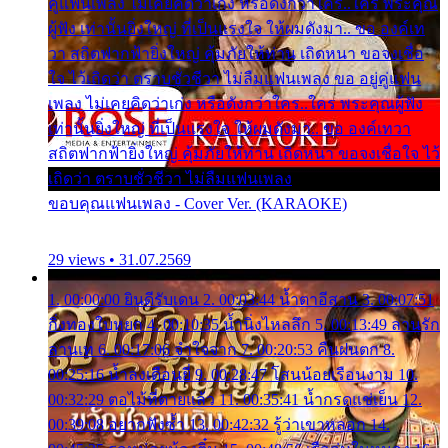
คู่แฟนเพลง ไม่เคยคิดว่าเก่ง หรือดังกว่าใคร..ใคร พระคุณ
ผู้ฟัง เท่านั้นยิ่งใหญ่ ที่เป็นแรงใจ ให้ผมดังมา.. ขอ องค์เท
วา สถิตฟากฟ้ายิ่งใหญ่ คุ้มภัยให้ท่าน เถิดหนา ขอจงเชื่อ
ใจ ไว้เถิดว่า ตราบชั่วชีวา ไม่ลืมแฟนเพลง ขอ อยู่คู่แฟน
เพลง ไม่เคยคิดว่าเก่ง หรือดังกว่าใคร..ใคร พระคุณผู้ฟัง
เท่านั้นยิ่งใหญ่ ที่เป็นแรงใจ ให้ผมดังมา.. ขอ องค์เทวา
สถิตฟากฟ้ายิ่งใหญ่ คุ้มภัยให้ท่าน เถิดหนา ขอจงเชื่อใจ ไว้
เถิดว่า ตราบชั่วชีวา ไม่ลืมแฟนเพลง
ขอบคุณแฟนเพลง - Cover Ver. (KARAOKE)
29 views • 31.07.2569
1. 00:00:00 ยินดีรับเดน 2. 00:03:44 น้ำตาอีสาน 3. 00:07:51
กิ่งทองใบหยก 4. 00:10:35 น้ำนิ่งไหลลึก 5. 00:13:49 ลานรัก
ลานเท 6. 00:17:06 จำใจจาก 7. 00:20:53 คืนฝนตก 8.
00:25:16 น้ำลงเดือนยี่ 9. 00:28:47 โสนน้อยเรือนงาม 10.
00:32:29 ตอไม้ที่ตายแล้ว 11. 00:35:41 น้ำกรดแช่เย็น 12.
00:39:08 อยากฟังซ้ำ 13. 00:42:32 รู้ว่าเขาหลอก 14.