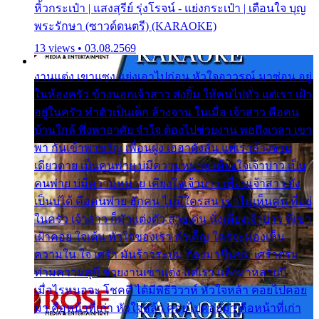
หิ้วกระเป๋า | แสงสุรีย์ รุ่งโรจน์ - แย่งกระเป๋า | เตือนใจ บุญ
พระรักษา (ซาวด์ดนตรี) (KARAOKE)
13 views • 03.08.2569
งานแต่ง เขาแซง แย่งเอาไปก่อน หัวใจอาวรณ์ มาซ่อน อยู่
ในห้องครัว ข้างนอกเจ้าสาว ส่งยิ้ม ให้คนไปทั่ว แต่เรา เฝ้า
อยู่ในครัว ทำตัวเป็นเด็ก ล้างจาน ในเมื่อ เจ้าสาว คือคน
บ้านใกล้ พึ่งพาอาศัย จำใจ ต้องไปช่วยงาน พอถึงเวลา เขา
พา กันเข้าพาขวัญ เพื่อนฝูง เฮฮาดังลั่น แต่เราล้างจาน
เดียวดาย เป็นคนพ่าย บ่มีความหมาย เคียงใจเจ้าบ่าว เป็น
คนพ่าย บ่มีความหมาย เคียงใจเจ้าบ่าว เพื่อนเจ้าสาว ยัง
เป็นบ่ได้ คือคนพ่าย ฮักคน ไม่มีใครสน เขาไม่เห็นคน ที่อยู่
ในครัว เจ้าสาว ก็มัวแต่งตัว สวยเด่น นั่งเคียงเจ้าบ่าว ที่เขา
เฝ้าคอย ใจเต้น หัวใจของเรา ลำเค็ญ ใครจะมองเห็น
ความใน ใจ เศร้า มันร้าวระบม ต้องมาขื่นขม เศร้าตรม
ท่ามความสุขี ช่วยงานเขาแต่ง แต่เรา แล้งมาหลายปี
เมื่อไรหนอจะ โชคดี ได้มีพิธีวิวาห์ หัวใจหล้า คอยไปคอย
มา คือหน้าที่เก่า หัวใจหล้า คอยไปคอยมา คือหน้าที่เก่า