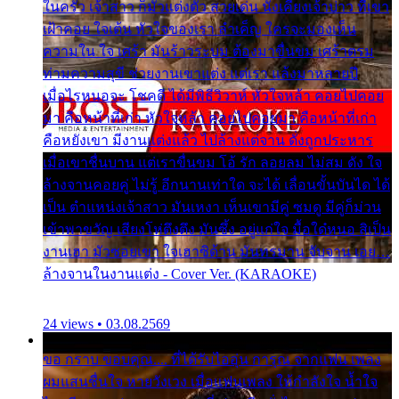
ในครัว เจ้าสาว ก็มัวแต่งตัว สวยเด่น นั่งเคียงเจ้าบ่าว ที่เขา
เฝ้าคอย ใจเต้น หัวใจของเรา ลำเค็ญ ใครจะมองเห็น
ความใน ใจ เศร้า มันร้าวระบม ต้องมาขื่นขม เศร้าตรม
ท่ามความสุขี ช่วยงานเขาแต่ง แต่เรา แล้งมาหลายปี
เมื่อไรหนอจะ โชคดี ได้มีพิธีวิวาห์ หัวใจหล้า คอยไปคอย
มา คือหน้าที่เก่า หัวใจหล้า คอยไปคอยมา คือหน้าที่เก่า
คือหยังเขา มีงานแต่งแล้ว ไปล้างแต่จาน ดั่งถูกประหาร
เมื่อเขาชื่นบาน แต่เราขื่นขม โอ้ รัก ลอยลม ไม่สม ดัง ใจ
ล้างจานคอยคู่ ไม่รู้ อีกนานเท่าใด จะได้ เลื่อนขั้นบันได ได้
เป็น ตำแหน่งเจ้าสาว มันเหงา เห็นเขามีคู่ ซมดู มีคู่ก็ม่วน
เข้าพาขวัญ เสียงโห่ตึงตึง มันซึ้ง อยู่แก่ใจ มื้อใด๋หนอ สิเป็น
งานเฮา มัวซอยเขา ใจเฮาซิด้าน มันทรมาน จับจาน เอย…
ล้างจานในงานแต่ง - Cover Ver. (KARAOKE)
24 views • 03.08.2569
ขอ กราบ ขอบคุณ.... ที่ได้รับไออุ่น การุณ จากแฟน เพลง
ผมแสนชื่นใจ หายวังเวง เมื่อแฟนเพลง ให้กำลังใจ น้ำใจ