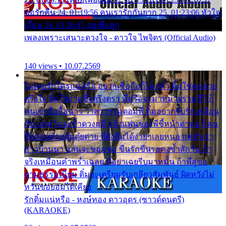
ขอรักคืน 24. 01:19:56 คนเรารักกันยาก 25. 01:23:06 หัวใจ
เถื่อน 26. 01:26:45 อยู่เพื่อลูก
เพลงเพราะเสนาะดวงใจ - ดาวใจ ไพจิตร (Official Audio)
140 views • 10.07.2569
ไม่เคยรักใครแน่หรือ อยากเชื่อถือก็ไม่กล้า ติ๋มใช่คนสวย
ตรึงใจ ติ๋มใช่งามซึ้งตรึงตรา พี่หรือจะมาหมายร่วมชีวี ก็
คนเขาลืออื้อฉาว ว่าสาวๆรุมตอมพี่ ติ๋มอยากรับรักเหมือน
กัน แต่หวั่นจะช้ำดวงฤดี กลัวแฟนของพี่ชี้หน้าด่าทอ ก็คน
ชื่อต๋อยต้อยตุ้มตุ๋ยต่าย พี่ยังลืมได้ง่ายๆเลยหนอ แค่ตัวเรา
สาวบ้านนา แสนจะซอมซ่อ ขืนรักขืนรอคงช้ำสักวัน ถ้า
จริงเหมือนคำพร่ำเฉลย พี่อย่าเฉยรีบมาหมั้น ถ้าพี่สู่ขอ
ตามธรรมเนียม ติ๋มจะเตรียมรับเกลียวสัมพันธ์ ผิดหวังไม่
หวั่นขอยอมได้เคียง
รักติ๋มแน่หรือ - หงษ์ทอง ดาวอุดร (ซาวด์ดนตรี)
(KARAOKE)