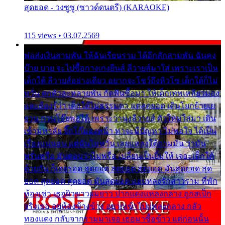
สุดยอด - วงซูซู (ซาวด์ดนตรี) (KARAOKE)
115 views • 03.07.2569
พ่อส่งเงินสามพัน ให้ฉันเรียนราม ได้อีกสักสามพัน ฉันคง
บ๊าย บาย จะไปซื้อกางเกงยีนส์ ลีวายส์มาใส่ เพราะเราเป็น
เด็กใต้ ลีวายส์อย่างเดียว อยากจะโชว์ถึงหิวโซ เด็กใต้ก็ไม่
หวั่น ตกตัวละหลายพัน กัดฟันซื้อมา ให้เด็กเทพเหลียวมอง
และต้องรู้ว่า เด็กใต้ไม่ธรรมดา แต่สุดยอด เดินโยกย้ายเย
ยวน กวนโอ๊ยพอได้ เพราะว่านุ่งลีวายส์ ตัวใหม่ใส่มา เดิน
เข้ามหาลัย จิ๊กโก๊มองหน้า ท่าจะมีปัญหา ไม่พอใจ ได้เป็น
เรื่องแน่นอน แต่ฉันไม่หวั่น เลยแหลงใต้ถามมัน ว่ามัน
พรั่นพรือ มันตอบว่าไม่พรื่อ เปลี่ยนเป็นยิ้มให้ เจอะเด็กใต้
ด้วยกัน ก็เลยรอด สุดยอด สุดยอด สุดยอด มันสุดยอด สุด
ยอด สุดยอด สุดยอด มันสุดยอด แอบหลงรักสาวราม ที่พัก
ห้องเช่า เธอผิวขาวผมยาว ปากแดงแหลงกลาง ถูกสเป็ก
จริงเธอ อยู่ห้องข้างข้าง อยากเข้าไปแหลงกลาง กลัว
ทองแดง กลับจากรามมาเจอ เธอมาซื้อข้าว แต่ก่อนนั้น