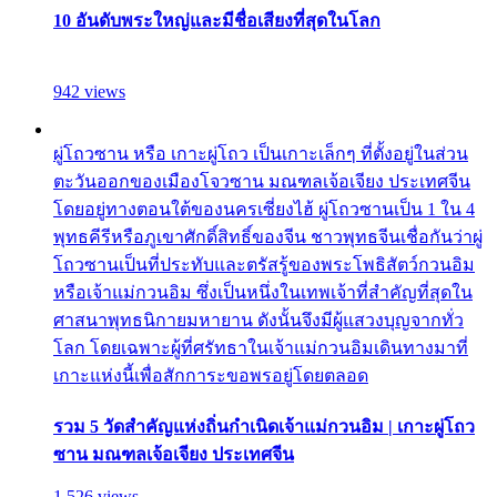
10 อันดับพระใหญ่และมีชื่อเสียงที่สุดในโลก
942 views
ผู่โถวซาน หรือ เกาะผู่โถว เป็นเกาะเล็กๆ ที่ตั้งอยู่ในส่วน
ตะวันออกของเมืองโจวซาน มณฑลเจ้อเจียง ประเทศจีน
โดยอยู่ทางตอนใต้ของนครเซี่ยงไฮ้ ผู่โถวซานเป็น 1 ใน 4
พุทธคีรีหรือภูเขาศักดิ์สิทธิ์ของจีน ชาวพุทธจีนเชื่อกันว่าผู่
โถวซานเป็นที่ประทับและตรัสรู้ของพระโพธิสัตว์กวนอิม
หรือเจ้าแม่กวนอิม ซึ่งเป็นหนึ่งในเทพเจ้าที่สำคัญที่สุดใน
ศาสนาพุทธนิกายมหายาน ดังนั้นจึงมีผู้แสวงบุญจากทั่ว
โลก โดยเฉพาะผู้ที่ศรัทธาในเจ้าแม่กวนอิมเดินทางมาที่
เกาะแห่งนี้เพื่อสักการะขอพรอยู่โดยตลอด
รวม 5 วัดสำคัญแห่งถิ่นกำเนิดเจ้าแม่กวนอิม | เกาะผู่โถว
ซาน มณฑลเจ้อเจียง ประเทศจีน
1,526 views