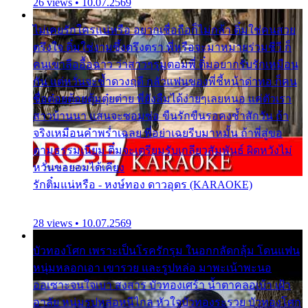
26 views • 10.07.2569
ไม่เคยรักใครแน่หรือ อยากเชื่อถือก็ไม่กล้า ติ๋มใช่คนสวย
ตรึงใจ ติ๋มใช่งามซึ้งตรึงตรา พี่หรือจะมาหมายร่วมชีวี ก็
คนเขาลืออื้อฉาว ว่าสาวๆรุมตอมพี่ ติ๋มอยากรับรักเหมือน
กัน แต่หวั่นจะช้ำดวงฤดี กลัวแฟนของพี่ชี้หน้าด่าทอ ก็คน
ชื่อต๋อยต้อยตุ้มตุ๋ยต่าย พี่ยังลืมได้ง่ายๆเลยหนอ แค่ตัวเรา
สาวบ้านนา แสนจะซอมซ่อ ขืนรักขืนรอคงช้ำสักวัน ถ้า
จริงเหมือนคำพร่ำเฉลย พี่อย่าเฉยรีบมาหมั้น ถ้าพี่สู่ขอ
ตามธรรมเนียม ติ๋มจะเตรียมรับเกลียวสัมพันธ์ ผิดหวังไม่
หวั่นขอยอมได้เคียง
รักติ๋มแน่หรือ - หงษ์ทอง ดาวอุดร (KARAOKE)
28 views • 10.07.2569
บัวทองโศก เพราะเป็นโรครักรุม ในอกกลัดกลุ้ม โดนแฟน
หนุ่มหลอกเอา เขารวย และรูปหล่อ มาพะเน้าพะนอ
ออเซาะจนใจเบา สงสาร บัวทองเศร้า น้ำตาคลอเบ้า เฝ้า
อาลัย หนุ่มรูปหล่อหนีไกล หัวใจบัวทองระรวย บัวทองโศก