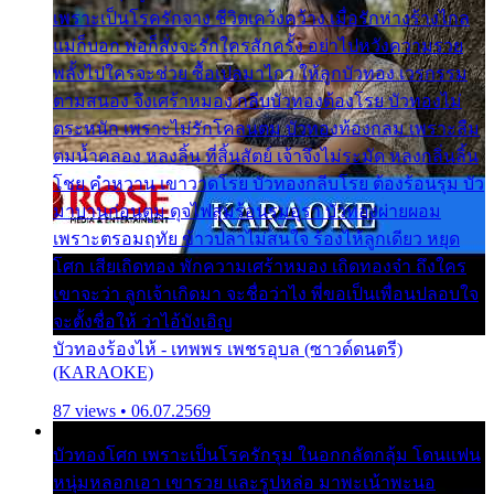
เพราะเป็นโรครักจาง ชีวิตเคว้งคว้าง เมื่อรักห่างร้างไกล
แม่ก็บอก พ่อก็สั่งจะรักใครสักครั้ง อย่าไปหวังความรวย
พลั้งไปใครจะช่วย ซื้อเปลมาไกว ให้ลูกบัวทอง เวรกรรม
ตามสนอง จึงเศร้าหมอง กลีบบัวทองต้องโรย บัวทองไม่
ตระหนัก เพราะไม่รักโคลนตม บัวทองท้องกลม เพราะลืม
ตมน้ำคลอง หลงลิ้น ที่สิ้นสัตย์ เจ้าจึงไม่ระมัด หลงกลิ่นลิ้น
โชย คำหวาน เขาวาดโรย บัวทองกลีบโรย ต้องร้อนรุม บัว
มาบานก่อนตูม ดุจไฟสุมร้อนรุมอุรา บัวทองผ่ายผอม
เพราะตรอมฤทัย ข้าวปลาไม่สนใจ ร้องไห้ลูกเดียว หยุด
โศก เสียเถิดทอง พักความเศร้าหมอง เถิดทองจ๋า ถึงใคร
เขาจะว่า ลูกเจ้าเกิดมา จะชื่อว่าไง พี่ขอเป็นเพื่อนปลอบใจ
จะตั้งชื่อให้ ว่าไอ้บังเอิญ
บัวทองร้องไห้ - เทพพร เพชรอุบล (ซาวด์ดนตรี)
(KARAOKE)
87 views • 06.07.2569
บัวทองโศก เพราะเป็นโรครักรุม ในอกกลัดกลุ้ม โดนแฟน
หนุ่มหลอกเอา เขารวย และรูปหล่อ มาพะเน้าพะนอ