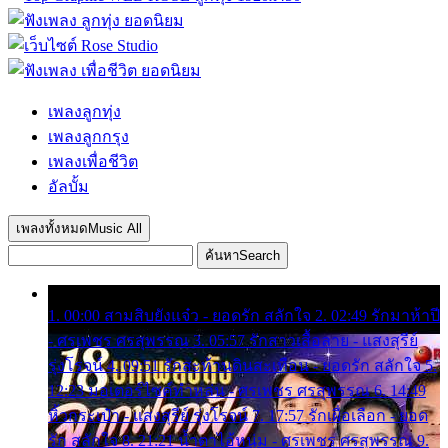
เพลงลูกทุ่ง
เพลงลูกกรุง
เพลงเพื่อชีวิต
อัลบั้ม
เพลงทั้งหมด
Music All
ค้นหา
Search
1. 00:00 สามสิบยังแจ๋ว - ยอดรัก สลักใจ 2. 02:49 รักมาห้าปี
- ศรเพชร ศรสุพรรณ 3. 05:57 รักสาวเสื้อลาย - แสงสุรีย์
รุ่งโรจน์ 4. 09:51 รักสะท้านดินสะเทือน - ยอดรัก สลักใจ 5.
12:23 มอเตอร์ไซค์ทำหล่น - ศรเพชร ศรสุพรรณ 6. 14:49
หิ้วกระเป๋า - แสงสุรีย์ รุ่งโรจน์ 7. 17:57 รักเผื่อเลือก - ยอด
รัก สลักใจ 8. 21:21 น้ำตาไอ้หนุ่ม - ศรเพชร ศรสุพรรณ 9.