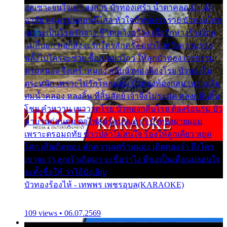
ออเซาะจนใจเบา สงสาร บัวทองเศร้า น้ำตาคลอเบ้า เฝ้า
อาลัย หนุ่มรูปหล่อหนีไกล หัวใจบัวทองระรวย บัวทองโศก
เพราะเป็นโรครักจาง ชีวิตเคว้งคว้าง เมื่อรักห่างร้างไกล
แม่ก็บอก พ่อก็สั่งจะรักใครสักครั้ง อย่าไปหวังความรวย
พลั้งไปใครจะช่วย ซื้อเปลมาไกว ให้ลูกบัวทอง เวรกรรม
ตามสนอง จึงเศร้าหมอง กลีบบัวทองต้องโรย บัวทองไม่
ตระหนัก เพราะไม่รักโคลนตม บัวทองท้องกลม เพราะลืม
ตมน้ำคลอง หลงลิ้น ที่สิ้นสัตย์ เจ้าจึงไม่ระมัด หลงกลิ่นลิ้น
โชย คำหวาน เขาวาดโรย บัวทองกลีบโรย ต้องร้อนรุม บัว
มาบานก่อนตูม ดุจไฟสุมร้อนรุมอุรา บัวทองผ่ายผอม
เพราะตรอมฤทัย ข้าวปลาไม่สนใจ ร้องไห้ลูกเดียว หยุด
โศก เสียเถิดทอง พักความเศร้าหมอง เถิดทองจ๋า ถึงใคร
เขาจะว่า ลูกเจ้าเกิดมา จะชื่อว่าไง พี่ขอเป็นเพื่อนปลอบใจ
จะตั้งชื่อให้ ว่าไอ้บังเอิญ
บัวทองร้องไห้ - เทพพร เพชรอุบล(KARAOKE)
109 views • 06.07.2569