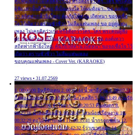
คู่แฟนเพลง ไม่เคยคิดว่าเก่ง หรือดังกว่าใคร..ใคร พระคุณ
ผู้ฟัง เท่านั้นยิ่งใหญ่ ที่เป็นแรงใจ ให้ผมดังมา.. ขอ องค์เท
วา สถิตฟากฟ้ายิ่งใหญ่ คุ้มภัยให้ท่าน เถิดหนา ขอจงเชื่อ
ใจ ไว้เถิดว่า ตราบชั่วชีวา ไม่ลืมแฟนเพลง ขอ อยู่คู่แฟน
เพลง ไม่เคยคิดว่าเก่ง หรือดังกว่าใคร..ใคร พระคุณผู้ฟัง
เท่านั้นยิ่งใหญ่ ที่เป็นแรงใจ ให้ผมดังมา.. ขอ องค์เทวา
สถิตฟากฟ้ายิ่งใหญ่ คุ้มภัยให้ท่าน เถิดหนา ขอจงเชื่อใจ ไว้
เถิดว่า ตราบชั่วชีวา ไม่ลืมแฟนเพลง
ขอบคุณแฟนเพลง - Cover Ver. (KARAOKE)
27 views • 31.07.2569
1. 00:00:00 ยินดีรับเดน 2. 00:03:44 น้ำตาอีสาน 3. 00:07:51
กิ่งทองใบหยก 4. 00:10:35 น้ำนิ่งไหลลึก 5. 00:13:49 ลานรัก
ลานเท 6. 00:17:06 จำใจจาก 7. 00:20:53 คืนฝนตก 8.
00:25:16 น้ำลงเดือนยี่ 9. 00:28:47 โสนน้อยเรือนงาม 10.
00:32:29 ตอไม้ที่ตายแล้ว 11. 00:35:41 น้ำกรดแช่เย็น 12.
00:39:08 อยากฟังซ้ำ 13. 00:42:32 รู้ว่าเขาหลอก 14.