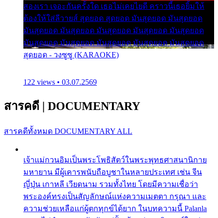
สองเรา เจอะกันครั้งใด เธอไม่เคยไยดี คราวนี้เธอยิ้มให้
ต้องให้ใส่ลีวายส์ สุดยอด สุดยอด มันสุดยอด มันสุดยอด
มันสุดยอด มันสุดยอด มันสุดยอด มันสุดยอด มันสุดยอด
มันสุดยอด มันสุดยอด มันสุดยอด มันสุดยอด มันสุดยอด
สุดยอด - วงซูซู (KARAOKE)
122 views • 03.07.2569
สารคดี
|
DOCUMENTARY
สารคดีทั้งหมด
DOCUMENTARY ALL
เจ้าแม่กวนอิมเป็นพระโพธิสัตว์ในพระพุทธศาสนานิกาย
มหายาน มีผู้เคารพนับถือบูชาในหลายประเทศ เช่น จีน
ญี่ปุ่น เกาหลี เวียดนาม รวมทั้งไทย โดยมีความเชื่อว่า
พระองค์ทรงเป็นสัญลักษณ์แห่งความเมตตา กรุณา และ
ความช่วยเหลือแก่ผู้ตกทุกข์ได้ยาก ในบทความนี้ Palanla