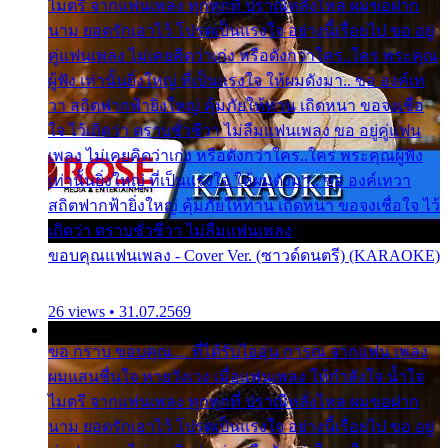
ไมตรี จากแฟนเพลง ทุกทุกที่ ปราณีหลั่งไหล ผมขอฝาก
นาม ยอดรักเอาไว้ โปรดเป็นแรงใจ อย่างนี้เรื่อยไป ขอ อยู่
คู่แฟนเพลง ไม่เคยคิดว่าเก่ง หรือดังกว่าใคร..ใคร พระคุณ
ผู้ฟัง เท่านั้นยิ่งใหญ่ ที่เป็นแรงใจ ให้ผมดังมา.. ขอ องค์เท
วา สถิตฟากฟ้ายิ่งใหญ่ คุ้มภัยให้ท่าน เถิดหนา ขอจงเชื่อ
ใจ ไว้เถิดว่า ตราบชั่วชีวา ไม่ลืมแฟนเพลง ขอ อยู่คู่แฟน
เพลง ไม่เคยคิดว่าเก่ง หรือดังกว่าใคร..ใคร พระคุณผู้ฟัง
เท่านั้นยิ่งใหญ่ ที่เป็นแรงใจ ให้ผมดังมา.. ขอ องค์เทวา
สถิตฟากฟ้ายิ่งใหญ่ คุ้มภัยให้ท่าน เถิดหนา ขอจงเชื่อใจ ไว้
เถิดว่า ตราบชั่วชีวา ไม่ลืมแฟนเพลง
ขอบคุณแฟนเพลง - Cover Ver. (ซาวด์ดนตรี) (KARAOKE)
26 views • 31.07.2569
ขอ กราบ ขอบคุณ.... ที่ได้รับไออุ่น การุณ จากแฟน เพลง
ผมแสนชื่นใจ หายวังเวง เมื่อแฟนเพลง ให้กำลังใจ น้ำใจ
ไมตรี จากแฟนเพลง ทุกทุกที่ ปราณีหลั่งไหล ผมขอฝาก
นาม ยอดรักเอาไว้ โปรดเป็นแรงใจ อย่างนี้เรื่อยไป ขอ อยู่