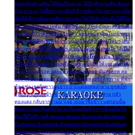
พ่อส่งเงินสามพัน ให้ฉันเรียนราม ได้อีกสักสามพัน ฉันคง
บ๊าย บาย จะไปซื้อกางเกงยีนส์ ลีวายส์มาใส่ เพราะเราเป็น
เด็กใต้ ลีวายส์อย่างเดียว อยากจะโชว์ถึงหิวโซ เด็กใต้ก็ไม่
หวั่น ตกตัวละหลายพัน กัดฟันซื้อมา ให้เด็กเทพเหลียวมอง
และต้องรู้ว่า เด็กใต้ไม่ธรรมดา แต่สุดยอด เดินโยกย้ายเย
ยวน กวนโอ๊ยพอได้ เพราะว่านุ่งลีวายส์ ตัวใหม่ใส่มา เดิน
เข้ามหาลัย จิ๊กโก๊มองหน้า ท่าจะมีปัญหา ไม่พอใจ ได้เป็น
เรื่องแน่นอน แต่ฉันไม่หวั่น เลยแหลงใต้ถามมัน ว่ามัน
พรั่นพรือ มันตอบว่าไม่พรื่อ เปลี่ยนเป็นยิ้มให้ เจอะเด็กใต้
ด้วยกัน ก็เลยรอด สุดยอด สุดยอด สุดยอด มันสุดยอด สุด
ยอด สุดยอด สุดยอด มันสุดยอด แอบหลงรักสาวราม ที่พัก
ห้องเช่า เธอผิวขาวผมยาว ปากแดงแหลงกลาง ถูกสเป็ก
จริงเธอ อยู่ห้องข้างข้าง อยากเข้าไปแหลงกลาง กลัว
ทองแดง กลับจากรามมาเจอ เธอมาซื้อข้าว แต่ก่อนนั้น
สองเรา เจอะกันครั้งใด เธอไม่เคยไยดี คราวนี้เธอยิ้มให้
ต้องให้ใส่ลีวายส์ สุดยอด สุดยอด มันสุดยอด มันสุดยอด
มันสุดยอด มันสุดยอด มันสุดยอด มันสุดยอด มันสุดยอด
มันสุดยอด มันสุดยอด มันสุดยอด มันสุดยอด มันสุดยอด