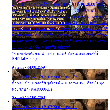
24:27 สามเณรกำพร้า - แสงสุรีย์ รุ่งโรจน์ 10. 28:08 ไม่มี
เวลาไปหาเมียน้อย - ยอดรัก สลักใจ 11. 31:29 ชีวิตไอ้
ธรรม - ศรเพชร ศรสุพรรณ 12. 35:26 ทหารอากาศขาดรัก
- แสงสุรีย์ รุ่งโรจน์ 13. 39:01 คนหัวใจโทรม - ยอดรัก สลัก
ใจ 14. 42:49 ไอ้หวังตายแน่ - ศรเพชร ศรสุพรรณ 15. 46:35
ธาตุแท้ของเธอ - แสงสุรีย์ รุ่งโรจน์ 16. 49:57 กำนันกำใน -
ยอดรัก สลักใจ 17. 52:29 สาวบริสุทธิ์ - ศรเพชร ศรสุพรรณ
18. 56:05 แต๋วจ๋า - แสงสุรีย์ รุ่งโรจน์
18 บทเพลงดังจากฟากฟ้า - ยอดรัก/ศรเพชร/แสงสุรีย์
(Official Audio)
9 views • 04.08.2569
1. 00:00 หิ้วกระเป๋า 2. 03:30 แย่งกระเป๋า
หิ้วกระเป๋า | แสงสุรีย์ รุ่งโรจน์ - แย่งกระเป๋า | เตือนใจ บุญ
พระรักษา (KARAOKE)
8 views • 03.08.2569
1. 00:00 หิ้วกระเป๋า 2. 03:30 แย่งกระเป๋า