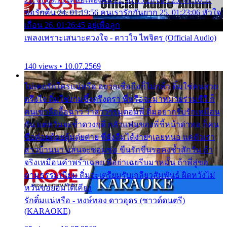
ขอรักคืน 24. 01:19:56 คนเรารักกันยาก 25. 01:23:06 หัวใจ
เถื่อน 26. 01:26:45 อยู่เพื่อลูก
เพลงเพราะเสนาะดวงใจ - ดาวใจ ไพจิตร (Official Audio)
140 views • 10.07.2569
ไม่เคยรักใครแน่หรือ อยากเชื่อถือก็ไม่กล้า ติ๋มใช่คนสวย
ตรึงใจ ติ๋มใช่งามซึ้งตรึงตรา พี่หรือจะมาหมายร่วมชีวี ก็
คนเขาลืออื้อฉาว ว่าสาวๆรุมตอมพี่ ติ๋มอยากรับรักเหมือน
กัน แต่หวั่นจะช้ำดวงฤดี กลัวแฟนของพี่ชี้หน้าด่าทอ ก็คน
ชื่อต๋อยต้อยตุ้มตุ๋ยต่าย พี่ยังลืมได้ง่ายๆเลยหนอ แค่ตัวเรา
สาวบ้านนา แสนจะซอมซ่อ ขืนรักขืนรอคงช้ำสักวัน ถ้า
จริงเหมือนคำพร่ำเฉลย พี่อย่าเฉยรีบมาหมั้น ถ้าพี่สู่ขอ
ตามธรรมเนียม ติ๋มจะเตรียมรับเกลียวสัมพันธ์ ผิดหวังไม่
หวั่นขอยอมได้เคียง
รักติ๋มแน่หรือ - หงษ์ทอง ดาวอุดร (ซาวด์ดนตรี)
(KARAOKE)