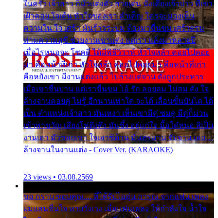
ในครัว เจ้าสาว ก็มัวแต่งตัว สวยเด่น นั่งเคียงเจ้าบ่าว ที่เขา
เฝ้าคอย ใจเต้น หัวใจของเรา ลำเค็ญ ใครจะมองเห็น
ความใน ใจ เศร้า มันร้าวระบม ต้องมาขื่นขม เศร้าตรม
ท่ามความสุขี ช่วยงานเขาแต่ง แต่เรา แล้งมาหลายปี
เมื่อไรหนอจะ โชคดี ได้มีพิธีวิวาห์ หัวใจหล้า คอยไปคอย
มา คือหน้าที่เก่า หัวใจหล้า คอยไปคอยมา คือหน้าที่เก่า
คือหยังเขา มีงานแต่งแล้ว ไปล้างแต่จาน ดั่งถูกประหาร
เมื่อเขาชื่นบาน แต่เราขื่นขม โอ้ รัก ลอยลม ไม่สม ดัง ใจ
ล้างจานคอยคู่ ไม่รู้ อีกนานเท่าใด จะได้ เลื่อนขั้นบันได ได้
เป็น ตำแหน่งเจ้าสาว มันเหงา เห็นเขามีคู่ ซมดู มีคู่ก็ม่วน
เข้าพาขวัญ เสียงโห่ตึงตึง มันซึ้ง อยู่แก่ใจ มื้อใด๋หนอ สิเป็น
งานเฮา มัวซอยเขา ใจเฮาซิด้าน มันทรมาน จับจาน เอย…
ล้างจานในงานแต่ง - Cover Ver. (KARAOKE)
23 views • 03.08.2569
ขอ กราบ ขอบคุณ.... ที่ได้รับไออุ่น การุณ จากแฟน เพลง
ผมแสนชื่นใจ หายวังเวง เมื่อแฟนเพลง ให้กำลังใจ น้ำใจ