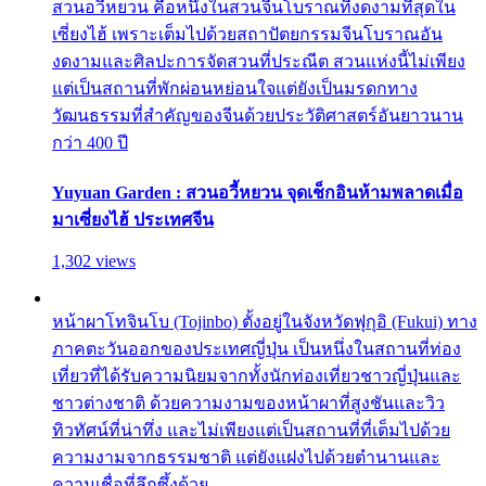
สวนอวี้หยวน คือหนึ่งในสวนจีนโบราณที่งดงามที่สุดใน
เซี่ยงไฮ้ เพราะเต็มไปด้วยสถาปัตยกรรมจีนโบราณอัน
งดงามและศิลปะการจัดสวนที่ประณีต สวนแห่งนี้ไม่เพียง
แต่เป็นสถานที่พักผ่อนหย่อนใจแต่ยังเป็นมรดกทาง
วัฒนธรรมที่สำคัญของจีนด้วยประวัติศาสตร์อันยาวนาน
กว่า 400 ปี
Yuyuan Garden : สวนอวี้หยวน จุดเช็กอินห้ามพลาดเมื่อ
มาเซี่ยงไฮ้ ประเทศจีน
1,302 views
หน้าผาโทจินโบ (Tojinbo) ตั้งอยู่ในจังหวัดฟุกุอิ (Fukui) ทาง
ภาคตะวันออกของประเทศญี่ปุ่น เป็นหนึ่งในสถานที่ท่อง
เที่ยวที่ได้รับความนิยมจากทั้งนักท่องเที่ยวชาวญี่ปุ่นและ
ชาวต่างชาติ ด้วยความงามของหน้าผาที่สูงชันและวิว
ทิวทัศน์ที่น่าทึ่ง และไม่เพียงแต่เป็นสถานที่ที่เต็มไปด้วย
ความงามจากธรรมชาติ แต่ยังแฝงไปด้วยตำนานและ
ความเชื่อที่ลึกซึ้งด้วย