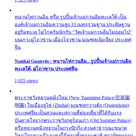
หนานไห่กวนอิม หรือ รูปปั้นเจ้าแม่กวนอิมทะเลใต้ เป็น
องค์เจ้าแม่กวนอิมความสูง 33 เมตรรวมฐาน ประดิษฐาน
อยู่ริมทะเล ไม่ไกลกันนักกับ “วัดเจ้าแม่กวนอิมไม่ยอมไป”
บนเกาะผู่โถวซาน เมืองโจวซาน มณฑลเจ้อเจียง ประเทศ
จีน
Nanhai Guanyin : หนานไห่กวนอิม...รูปปั้นเจ้าแม่กวนอิม
ทะเลใต้, ผู่โถวซาน ประเทศจีน
1,025 views
พระราชวังหยวนหมิงใหม่ (New Yuanming Palace/宮新園
明園) ในเมืองจูไห่ (Zhuhai) มณฑลกวางตุ้ง (Quangdong)
ประเทศจีน เป็นสวนและสถานที่ท่องเที่ยวที่ได้รับแรง
บันดาลใจจากพระราชวังฤดูร้อนเก่า (Old Summer Palace)
หรือหยวนหมิงหยวนในกรุงปักกิ่ง สวนสาธารณะขนาด
ใหญ่ใจกลางเมืองแห่งนี้มีครบทั้งธรรมชาติ สถาปัตยกรรม