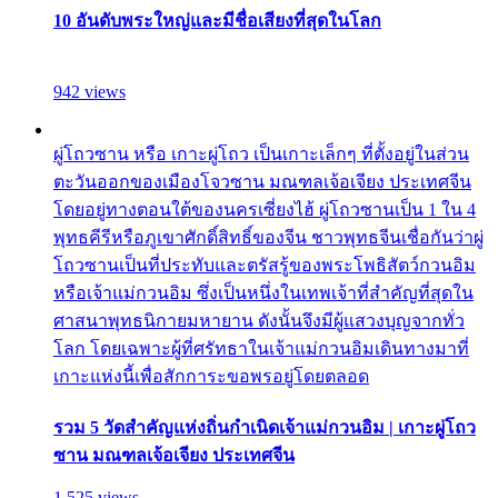
10 อันดับพระใหญ่และมีชื่อเสียงที่สุดในโลก
942 views
ผู่โถวซาน หรือ เกาะผู่โถว เป็นเกาะเล็กๆ ที่ตั้งอยู่ในส่วน
ตะวันออกของเมืองโจวซาน มณฑลเจ้อเจียง ประเทศจีน
โดยอยู่ทางตอนใต้ของนครเซี่ยงไฮ้ ผู่โถวซานเป็น 1 ใน 4
พุทธคีรีหรือภูเขาศักดิ์สิทธิ์ของจีน ชาวพุทธจีนเชื่อกันว่าผู่
โถวซานเป็นที่ประทับและตรัสรู้ของพระโพธิสัตว์กวนอิม
หรือเจ้าแม่กวนอิม ซึ่งเป็นหนึ่งในเทพเจ้าที่สำคัญที่สุดใน
ศาสนาพุทธนิกายมหายาน ดังนั้นจึงมีผู้แสวงบุญจากทั่ว
โลก โดยเฉพาะผู้ที่ศรัทธาในเจ้าแม่กวนอิมเดินทางมาที่
เกาะแห่งนี้เพื่อสักการะขอพรอยู่โดยตลอด
รวม 5 วัดสำคัญแห่งถิ่นกำเนิดเจ้าแม่กวนอิม | เกาะผู่โถว
ซาน มณฑลเจ้อเจียง ประเทศจีน
1,525 views