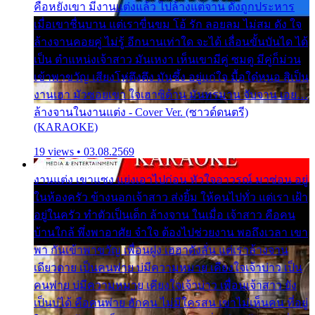
คือหยังเขา มีงานแต่งแล้ว ไปล้างแต่จาน ดั่งถูกประหาร
เมื่อเขาชื่นบาน แต่เราขื่นขม โอ้ รัก ลอยลม ไม่สม ดัง ใจ
ล้างจานคอยคู่ ไม่รู้ อีกนานเท่าใด จะได้ เลื่อนขั้นบันได ได้
เป็น ตำแหน่งเจ้าสาว มันเหงา เห็นเขามีคู่ ซมดู มีคู่ก็ม่วน
เข้าพาขวัญ เสียงโห่ตึงตึง มันซึ้ง อยู่แก่ใจ มื้อใด๋หนอ สิเป็น
งานเฮา มัวซอยเขา ใจเฮาซิด้าน มันทรมาน จับจาน เอย…
ล้างจานในงานแต่ง - Cover Ver. (ซาวด์ดนตรี)
(KARAOKE)
19 views • 03.08.2569
งานแต่ง เขาแซง แย่งเอาไปก่อน หัวใจอาวรณ์ มาซ่อน อยู่
ในห้องครัว ข้างนอกเจ้าสาว ส่งยิ้ม ให้คนไปทั่ว แต่เรา เฝ้า
อยู่ในครัว ทำตัวเป็นเด็ก ล้างจาน ในเมื่อ เจ้าสาว คือคน
บ้านใกล้ พึ่งพาอาศัย จำใจ ต้องไปช่วยงาน พอถึงเวลา เขา
พา กันเข้าพาขวัญ เพื่อนฝูง เฮฮาดังลั่น แต่เราล้างจาน
เดียวดาย เป็นคนพ่าย บ่มีความหมาย เคียงใจเจ้าบ่าว เป็น
คนพ่าย บ่มีความหมาย เคียงใจเจ้าบ่าว เพื่อนเจ้าสาว ยัง
เป็นบ่ได้ คือคนพ่าย ฮักคน ไม่มีใครสน เขาไม่เห็นคน ที่อยู่