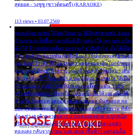
สุดยอด - วงซูซู (ซาวด์ดนตรี) (KARAOKE)
113 views • 03.07.2569
พ่อส่งเงินสามพัน ให้ฉันเรียนราม ได้อีกสักสามพัน ฉันคง
บ๊าย บาย จะไปซื้อกางเกงยีนส์ ลีวายส์มาใส่ เพราะเราเป็น
เด็กใต้ ลีวายส์อย่างเดียว อยากจะโชว์ถึงหิวโซ เด็กใต้ก็ไม่
หวั่น ตกตัวละหลายพัน กัดฟันซื้อมา ให้เด็กเทพเหลียวมอง
และต้องรู้ว่า เด็กใต้ไม่ธรรมดา แต่สุดยอด เดินโยกย้ายเย
ยวน กวนโอ๊ยพอได้ เพราะว่านุ่งลีวายส์ ตัวใหม่ใส่มา เดิน
เข้ามหาลัย จิ๊กโก๊มองหน้า ท่าจะมีปัญหา ไม่พอใจ ได้เป็น
เรื่องแน่นอน แต่ฉันไม่หวั่น เลยแหลงใต้ถามมัน ว่ามัน
พรั่นพรือ มันตอบว่าไม่พรื่อ เปลี่ยนเป็นยิ้มให้ เจอะเด็กใต้
ด้วยกัน ก็เลยรอด สุดยอด สุดยอด สุดยอด มันสุดยอด สุด
ยอด สุดยอด สุดยอด มันสุดยอด แอบหลงรักสาวราม ที่พัก
ห้องเช่า เธอผิวขาวผมยาว ปากแดงแหลงกลาง ถูกสเป็ก
จริงเธอ อยู่ห้องข้างข้าง อยากเข้าไปแหลงกลาง กลัว
ทองแดง กลับจากรามมาเจอ เธอมาซื้อข้าว แต่ก่อนนั้น