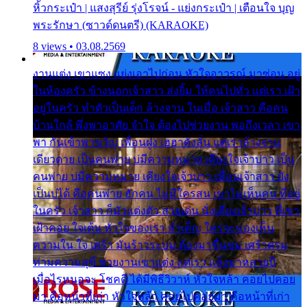
หิ้วกระเป๋า | แสงสุรีย์ รุ่งโรจน์ - แย่งกระเป๋า | เตือนใจ บุญ
พระรักษา (ซาวด์ดนตรี) (KARAOKE)
8 views • 03.08.2569
งานแต่ง เขาแซง แย่งเอาไปก่อน หัวใจอาวรณ์ มาซ่อน อยู่
ในห้องครัว ข้างนอกเจ้าสาว ส่งยิ้ม ให้คนไปทั่ว แต่เรา เฝ้า
อยู่ในครัว ทำตัวเป็นเด็ก ล้างจาน ในเมื่อ เจ้าสาว คือคน
บ้านใกล้ พึ่งพาอาศัย จำใจ ต้องไปช่วยงาน พอถึงเวลา เขา
พา กันเข้าพาขวัญ เพื่อนฝูง เฮฮาดังลั่น แต่เราล้างจาน
เดียวดาย เป็นคนพ่าย บ่มีความหมาย เคียงใจเจ้าบ่าว เป็น
คนพ่าย บ่มีความหมาย เคียงใจเจ้าบ่าว เพื่อนเจ้าสาว ยัง
เป็นบ่ได้ คือคนพ่าย ฮักคน ไม่มีใครสน เขาไม่เห็นคน ที่อยู่
ในครัว เจ้าสาว ก็มัวแต่งตัว สวยเด่น นั่งเคียงเจ้าบ่าว ที่เขา
เฝ้าคอย ใจเต้น หัวใจของเรา ลำเค็ญ ใครจะมองเห็น
ความใน ใจ เศร้า มันร้าวระบม ต้องมาขื่นขม เศร้าตรม
ท่ามความสุขี ช่วยงานเขาแต่ง แต่เรา แล้งมาหลายปี
เมื่อไรหนอจะ โชคดี ได้มีพิธีวิวาห์ หัวใจหล้า คอยไปคอย
มา คือหน้าที่เก่า หัวใจหล้า คอยไปคอยมา คือหน้าที่เก่า