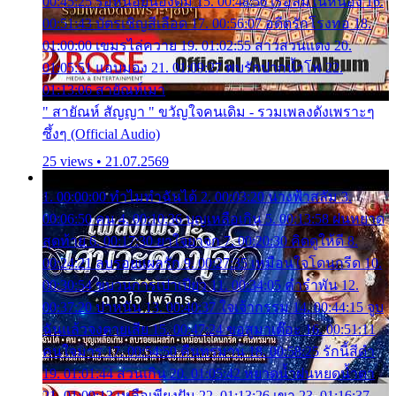
00:45:25 รอหน่อยน้องติ๋ม 15. 00:48:56 เรือล่มในหนอง 16.
00:51:43 บัตรเชิญสีเลือด 17. 00:56:07 อดีตรักโรงทอ 18.
01:00:00 เขมรไล่ควาย 19. 01:02:55 สาวสวนแตง 20.
01:05:51 แอบมอง 21. 01:09:27 พบรักปากน้ำโพ 22.
01:13:06 สายัณห์เมา
" สายัณห์ สัญญา " ขวัญใจคนเดิม - รวมเพลงดังเพราะๆ
ซึ้งๆ (Official Audio)
25 views • 21.07.2569
1. 00:00:00 ทำไมทำฉันได้ 2. 00:03:20 นางฟ้าสลัม 3.
00:06:50 คน 4. 00:10:36 บุญเหลือเกิน 5. 00:13:58 ฝนหยาด
สุดท้าย 6. 00:17:30 ยาใจยาจก 7. 00:20:30 คิดดูให้ดี 8.
00:24:21 ลบรอยแผลรัก 9. 00:27:35 เหมือนใจโดนกรีด 10.
00:30:54 ขบวนการเปาเปียว 11. 00:34:05 คำรำพัน 12.
00:37:20 ปาหนัน 13. 00:40:37 ใจเจ้ากรรม 14. 00:44:15 จูบ
ฉันแล้วจงตายเสีย 15. 00:47:24 ขอสูมาเต๊อะ 16. 00:51:11
คนใจมาร 17. 00:54:50 คืนทรมาน 18. 00:58:25 รักนี้สีดำ
19. 01:01:44 ส่วนเกิน 20. 01:05:42 หยาดน้ำฝนหยดน้ำตา
21. 01:09:13 เหลือเพียงฝัน 22. 01:13:26 เขา 23. 01:16:37