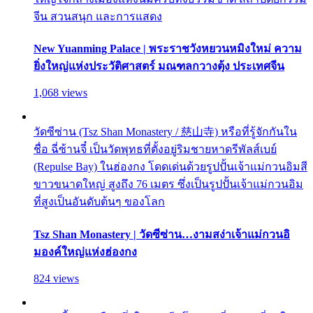
จีน สวนสนุก และการแสดง
New Yuanming Palace | พระราชวังหยวนหมิงใหม่ ความ
ยิ่งใหญ่แห่งประวัติศาสตร์ มณฑลกวางตุ้ง ประเทศจีน
1,068 views
วัดซีซ่าน (Tsz Shan Monastery / 慈山寺) หรือที่รู้จักกันใน
ชื่อ ฉี่ซ้านจี๋ เป็นวัดพุทธที่ตั้งอยู่ริมชายหาดรีพัลส์เบย์
(Repulse Bay) ในฮ่องกง โดดเด่นด้วยรูปปั้นเจ้าแม่กวนอิมสี
ขาวขนาดใหญ่ สูงถึง 76 เมตร ซึ่งเป็นรูปปั้นเจ้าแม่กวนอิม
ที่สูงเป็นอันดับต้นๆ ของโลก
Tsz Shan Monastery | วัดซีซ่าน…งามสง่าเจ้าแม่กวนอิ
มองค์ใหญ่แห่งฮ่องกง
824 views