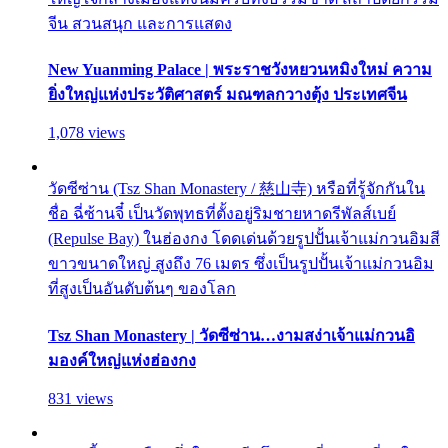
จีน สวนสนุก และการแสดง
New Yuanming Palace | พระราชวังหยวนหมิงใหม่ ความ
ยิ่งใหญ่แห่งประวัติศาสตร์ มณฑลกวางตุ้ง ประเทศจีน
1,078 views
วัดซีซ่าน (Tsz Shan Monastery / 慈山寺) หรือที่รู้จักกันใน
ชื่อ ฉี่ซ้านจี๋ เป็นวัดพุทธที่ตั้งอยู่ริมชายหาดรีพัลส์เบย์
(Repulse Bay) ในฮ่องกง โดดเด่นด้วยรูปปั้นเจ้าแม่กวนอิมสี
ขาวขนาดใหญ่ สูงถึง 76 เมตร ซึ่งเป็นรูปปั้นเจ้าแม่กวนอิม
ที่สูงเป็นอันดับต้นๆ ของโลก
Tsz Shan Monastery | วัดซีซ่าน…งามสง่าเจ้าแม่กวนอิ
มองค์ใหญ่แห่งฮ่องกง
831 views