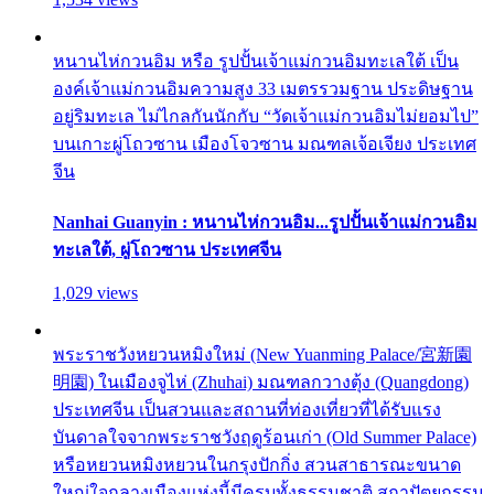
หนานไห่กวนอิม หรือ รูปปั้นเจ้าแม่กวนอิมทะเลใต้ เป็น
องค์เจ้าแม่กวนอิมความสูง 33 เมตรรวมฐาน ประดิษฐาน
อยู่ริมทะเล ไม่ไกลกันนักกับ “วัดเจ้าแม่กวนอิมไม่ยอมไป”
บนเกาะผู่โถวซาน เมืองโจวซาน มณฑลเจ้อเจียง ประเทศ
จีน
Nanhai Guanyin : หนานไห่กวนอิม...รูปปั้นเจ้าแม่กวนอิม
ทะเลใต้, ผู่โถวซาน ประเทศจีน
1,029 views
พระราชวังหยวนหมิงใหม่ (New Yuanming Palace/宮新園
明園) ในเมืองจูไห่ (Zhuhai) มณฑลกวางตุ้ง (Quangdong)
ประเทศจีน เป็นสวนและสถานที่ท่องเที่ยวที่ได้รับแรง
บันดาลใจจากพระราชวังฤดูร้อนเก่า (Old Summer Palace)
หรือหยวนหมิงหยวนในกรุงปักกิ่ง สวนสาธารณะขนาด
ใหญ่ใจกลางเมืองแห่งนี้มีครบทั้งธรรมชาติ สถาปัตยกรรม