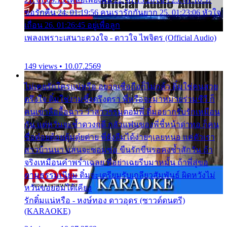
ขอรักคืน 24. 01:19:56 คนเรารักกันยาก 25. 01:23:06 หัวใจ
เถื่อน 26. 01:26:45 อยู่เพื่อลูก
เพลงเพราะเสนาะดวงใจ - ดาวใจ ไพจิตร (Official Audio)
149 views • 10.07.2569
ไม่เคยรักใครแน่หรือ อยากเชื่อถือก็ไม่กล้า ติ๋มใช่คนสวย
ตรึงใจ ติ๋มใช่งามซึ้งตรึงตรา พี่หรือจะมาหมายร่วมชีวี ก็
คนเขาลืออื้อฉาว ว่าสาวๆรุมตอมพี่ ติ๋มอยากรับรักเหมือน
กัน แต่หวั่นจะช้ำดวงฤดี กลัวแฟนของพี่ชี้หน้าด่าทอ ก็คน
ชื่อต๋อยต้อยตุ้มตุ๋ยต่าย พี่ยังลืมได้ง่ายๆเลยหนอ แค่ตัวเรา
สาวบ้านนา แสนจะซอมซ่อ ขืนรักขืนรอคงช้ำสักวัน ถ้า
จริงเหมือนคำพร่ำเฉลย พี่อย่าเฉยรีบมาหมั้น ถ้าพี่สู่ขอ
ตามธรรมเนียม ติ๋มจะเตรียมรับเกลียวสัมพันธ์ ผิดหวังไม่
หวั่นขอยอมได้เคียง
รักติ๋มแน่หรือ - หงษ์ทอง ดาวอุดร (ซาวด์ดนตรี)
(KARAOKE)