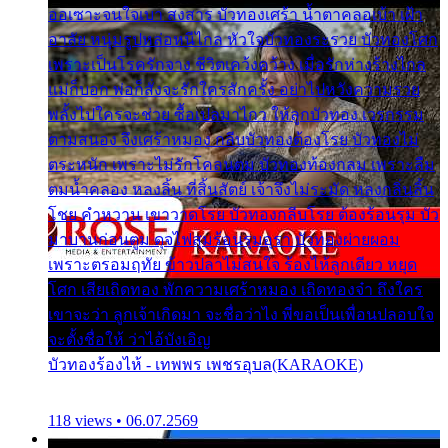
ออเซาะจนใจเบา สงสาร บัวทองเศร้า น้ำตาคลอเบ้า เฝ้า
อาลัย หนุ่มรูปหล่อหนีไกล หัวใจบัวทองระรวย บัวทองโศก
เพราะเป็นโรครักจาง ชีวิตเคว้งคว้าง เมื่อรักห่างร้างไกล
แม่ก็บอก พ่อก็สั่งจะรักใครสักครั้ง อย่าไปหวังความรวย
พลั้งไปใครจะช่วย ซื้อเปลมาไกว ให้ลูกบัวทอง เวรกรรม
ตามสนอง จึงเศร้าหมอง กลีบบัวทองต้องโรย บัวทองไม่
ตระหนัก เพราะไม่รักโคลนตม บัวทองท้องกลม เพราะลืม
ตมน้ำคลอง หลงลิ้น ที่สิ้นสัตย์ เจ้าจึงไม่ระมัด หลงกลิ่นลิ้น
โชย คำหวาน เขาวาดโรย บัวทองกลีบโรย ต้องร้อนรุม บัว
มาบานก่อนตูม ดุจไฟสุมร้อนรุมอุรา บัวทองผ่ายผอม
เพราะตรอมฤทัย ข้าวปลาไม่สนใจ ร้องไห้ลูกเดียว หยุด
โศก เสียเถิดทอง พักความเศร้าหมอง เถิดทองจ๋า ถึงใคร
เขาจะว่า ลูกเจ้าเกิดมา จะชื่อว่าไง พี่ขอเป็นเพื่อนปลอบใจ
จะตั้งชื่อให้ ว่าไอ้บังเอิญ
บัวทองร้องไห้ - เทพพร เพชรอุบล(KARAOKE)
118 views • 06.07.2569