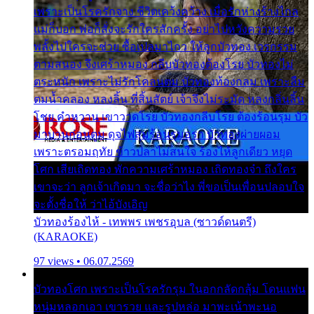
เพราะเป็นโรครักจาง ชีวิตเคว้งคว้าง เมื่อรักห่างร้างไกล
แม่ก็บอก พ่อก็สั่งจะรักใครสักครั้ง อย่าไปหวังความรวย
พลั้งไปใครจะช่วย ซื้อเปลมาไกว ให้ลูกบัวทอง เวรกรรม
ตามสนอง จึงเศร้าหมอง กลีบบัวทองต้องโรย บัวทองไม่
ตระหนัก เพราะไม่รักโคลนตม บัวทองท้องกลม เพราะลืม
ตมน้ำคลอง หลงลิ้น ที่สิ้นสัตย์ เจ้าจึงไม่ระมัด หลงกลิ่นลิ้น
โชย คำหวาน เขาวาดโรย บัวทองกลีบโรย ต้องร้อนรุม บัว
มาบานก่อนตูม ดุจไฟสุมร้อนรุมอุรา บัวทองผ่ายผอม
เพราะตรอมฤทัย ข้าวปลาไม่สนใจ ร้องไห้ลูกเดียว หยุด
โศก เสียเถิดทอง พักความเศร้าหมอง เถิดทองจ๋า ถึงใคร
เขาจะว่า ลูกเจ้าเกิดมา จะชื่อว่าไง พี่ขอเป็นเพื่อนปลอบใจ
จะตั้งชื่อให้ ว่าไอ้บังเอิญ
บัวทองร้องไห้ - เทพพร เพชรอุบล (ซาวด์ดนตรี)
(KARAOKE)
97 views • 06.07.2569
บัวทองโศก เพราะเป็นโรครักรุม ในอกกลัดกลุ้ม โดนแฟน
หนุ่มหลอกเอา เขารวย และรูปหล่อ มาพะเน้าพะนอ