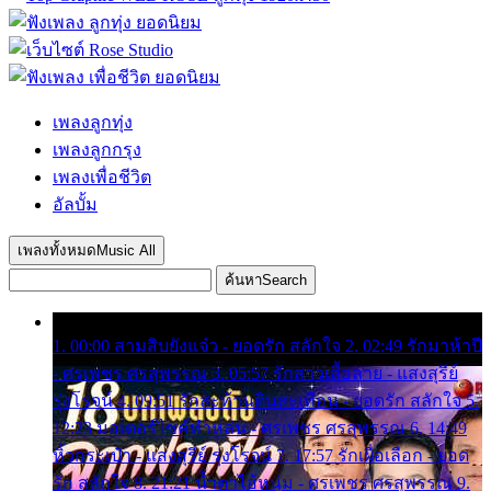
เพลงลูกทุ่ง
เพลงลูกกรุง
เพลงเพื่อชีวิต
อัลบั้ม
เพลงทั้งหมด
Music All
ค้นหา
Search
1. 00:00 สามสิบยังแจ๋ว - ยอดรัก สลักใจ 2. 02:49 รักมาห้าปี
- ศรเพชร ศรสุพรรณ 3. 05:57 รักสาวเสื้อลาย - แสงสุรีย์
รุ่งโรจน์ 4. 09:51 รักสะท้านดินสะเทือน - ยอดรัก สลักใจ 5.
12:23 มอเตอร์ไซค์ทำหล่น - ศรเพชร ศรสุพรรณ 6. 14:49
หิ้วกระเป๋า - แสงสุรีย์ รุ่งโรจน์ 7. 17:57 รักเผื่อเลือก - ยอด
รัก สลักใจ 8. 21:21 น้ำตาไอ้หนุ่ม - ศรเพชร ศรสุพรรณ 9.