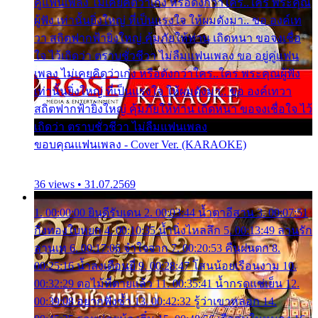
คู่แฟนเพลง ไม่เคยคิดว่าเก่ง หรือดังกว่าใคร..ใคร พระคุณ
ผู้ฟัง เท่านั้นยิ่งใหญ่ ที่เป็นแรงใจ ให้ผมดังมา.. ขอ องค์เท
วา สถิตฟากฟ้ายิ่งใหญ่ คุ้มภัยให้ท่าน เถิดหนา ขอจงเชื่อ
ใจ ไว้เถิดว่า ตราบชั่วชีวา ไม่ลืมแฟนเพลง ขอ อยู่คู่แฟน
เพลง ไม่เคยคิดว่าเก่ง หรือดังกว่าใคร..ใคร พระคุณผู้ฟัง
เท่านั้นยิ่งใหญ่ ที่เป็นแรงใจ ให้ผมดังมา.. ขอ องค์เทวา
สถิตฟากฟ้ายิ่งใหญ่ คุ้มภัยให้ท่าน เถิดหนา ขอจงเชื่อใจ ไว้
เถิดว่า ตราบชั่วชีวา ไม่ลืมแฟนเพลง
ขอบคุณแฟนเพลง - Cover Ver. (KARAOKE)
36 views • 31.07.2569
1. 00:00:00 ยินดีรับเดน 2. 00:03:44 น้ำตาอีสาน 3. 00:07:51
กิ่งทองใบหยก 4. 00:10:35 น้ำนิ่งไหลลึก 5. 00:13:49 ลานรัก
ลานเท 6. 00:17:06 จำใจจาก 7. 00:20:53 คืนฝนตก 8.
00:25:16 น้ำลงเดือนยี่ 9. 00:28:47 โสนน้อยเรือนงาม 10.
00:32:29 ตอไม้ที่ตายแล้ว 11. 00:35:41 น้ำกรดแช่เย็น 12.
00:39:08 อยากฟังซ้ำ 13. 00:42:32 รู้ว่าเขาหลอก 14.