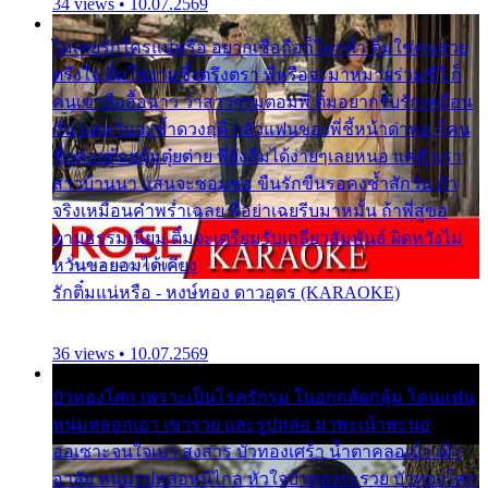
34 views • 10.07.2569
ไม่เคยรักใครแน่หรือ อยากเชื่อถือก็ไม่กล้า ติ๋มใช่คนสวย
ตรึงใจ ติ๋มใช่งามซึ้งตรึงตรา พี่หรือจะมาหมายร่วมชีวี ก็
คนเขาลืออื้อฉาว ว่าสาวๆรุมตอมพี่ ติ๋มอยากรับรักเหมือน
กัน แต่หวั่นจะช้ำดวงฤดี กลัวแฟนของพี่ชี้หน้าด่าทอ ก็คน
ชื่อต๋อยต้อยตุ้มตุ๋ยต่าย พี่ยังลืมได้ง่ายๆเลยหนอ แค่ตัวเรา
สาวบ้านนา แสนจะซอมซ่อ ขืนรักขืนรอคงช้ำสักวัน ถ้า
จริงเหมือนคำพร่ำเฉลย พี่อย่าเฉยรีบมาหมั้น ถ้าพี่สู่ขอ
ตามธรรมเนียม ติ๋มจะเตรียมรับเกลียวสัมพันธ์ ผิดหวังไม่
หวั่นขอยอมได้เคียง
รักติ๋มแน่หรือ - หงษ์ทอง ดาวอุดร (KARAOKE)
36 views • 10.07.2569
บัวทองโศก เพราะเป็นโรครักรุม ในอกกลัดกลุ้ม โดนแฟน
หนุ่มหลอกเอา เขารวย และรูปหล่อ มาพะเน้าพะนอ
ออเซาะจนใจเบา สงสาร บัวทองเศร้า น้ำตาคลอเบ้า เฝ้า
อาลัย หนุ่มรูปหล่อหนีไกล หัวใจบัวทองระรวย บัวทองโศก