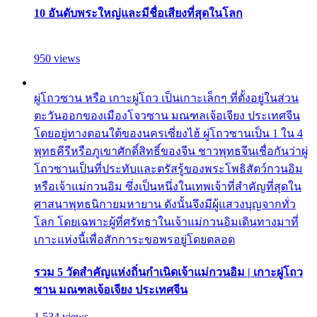
10 อันดับพระใหญ่และมีชื่อเสียงที่สุดในโลก
950 views
ผู่โถวซาน หรือ เกาะผู่โถว เป็นเกาะเล็กๆ ที่ตั้งอยู่ในส่วน
ตะวันออกของเมืองโจวซาน มณฑลเจ้อเจียง ประเทศจีน
โดยอยู่ทางตอนใต้ของนครเซี่ยงไฮ้ ผู่โถวซานเป็น 1 ใน 4
พุทธคีรีหรือภูเขาศักดิ์สิทธิ์ของจีน ชาวพุทธจีนเชื่อกันว่าผู่
โถวซานเป็นที่ประทับและตรัสรู้ของพระโพธิสัตว์กวนอิม
หรือเจ้าแม่กวนอิม ซึ่งเป็นหนึ่งในเทพเจ้าที่สำคัญที่สุดใน
ศาสนาพุทธนิกายมหายาน ดังนั้นจึงมีผู้แสวงบุญจากทั่ว
โลก โดยเฉพาะผู้ที่ศรัทธาในเจ้าแม่กวนอิมเดินทางมาที่
เกาะแห่งนี้เพื่อสักการะขอพรอยู่โดยตลอด
รวม 5 วัดสำคัญแห่งถิ่นกำเนิดเจ้าแม่กวนอิม | เกาะผู่โถว
ซาน มณฑลเจ้อเจียง ประเทศจีน
1,534 views