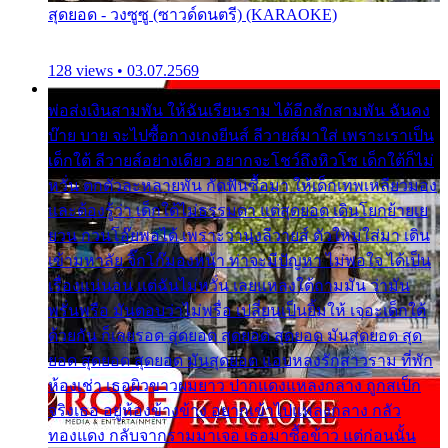
สุดยอด - วงซูซู (ซาวด์ดนตรี) (KARAOKE)
128 views • 03.07.2569
พ่อส่งเงินสามพัน ให้ฉันเรียนราม ได้อีกสักสามพัน ฉันคง
บ๊าย บาย จะไปซื้อกางเกงยีนส์ ลีวายส์มาใส่ เพราะเราเป็น
เด็กใต้ ลีวายส์อย่างเดียว อยากจะโชว์ถึงหิวโซ เด็กใต้ก็ไม่
หวั่น ตกตัวละหลายพัน กัดฟันซื้อมา ให้เด็กเทพเหลียวมอง
และต้องรู้ว่า เด็กใต้ไม่ธรรมดา แต่สุดยอด เดินโยกย้ายเย
ยวน กวนโอ๊ยพอได้ เพราะว่านุ่งลีวายส์ ตัวใหม่ใส่มา เดิน
เข้ามหาลัย จิ๊กโก๊มองหน้า ท่าจะมีปัญหา ไม่พอใจ ได้เป็น
เรื่องแน่นอน แต่ฉันไม่หวั่น เลยแหลงใต้ถามมัน ว่ามัน
พรั่นพรือ มันตอบว่าไม่พรื่อ เปลี่ยนเป็นยิ้มให้ เจอะเด็กใต้
ด้วยกัน ก็เลยรอด สุดยอด สุดยอด สุดยอด มันสุดยอด สุด
ยอด สุดยอด สุดยอด มันสุดยอด แอบหลงรักสาวราม ที่พัก
ห้องเช่า เธอผิวขาวผมยาว ปากแดงแหลงกลาง ถูกสเป็ก
จริงเธอ อยู่ห้องข้างข้าง อยากเข้าไปแหลงกลาง กลัว
ทองแดง กลับจากรามมาเจอ เธอมาซื้อข้าว แต่ก่อนนั้น