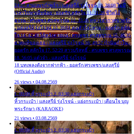
24:27 สามเณรกำพร้า - แสงสุรีย์ รุ่งโรจน์ 10. 28:08 ไม่มี
เวลาไปหาเมียน้อย - ยอดรัก สลักใจ 11. 31:29 ชีวิตไอ้
ธรรม - ศรเพชร ศรสุพรรณ 12. 35:26 ทหารอากาศขาดรัก
- แสงสุรีย์ รุ่งโรจน์ 13. 39:01 คนหัวใจโทรม - ยอดรัก สลัก
ใจ 14. 42:49 ไอ้หวังตายแน่ - ศรเพชร ศรสุพรรณ 15. 46:35
ธาตุแท้ของเธอ - แสงสุรีย์ รุ่งโรจน์ 16. 49:57 กำนันกำใน -
ยอดรัก สลักใจ 17. 52:29 สาวบริสุทธิ์ - ศรเพชร ศรสุพรรณ
18. 56:05 แต๋วจ๋า - แสงสุรีย์ รุ่งโรจน์
18 บทเพลงดังจากฟากฟ้า - ยอดรัก/ศรเพชร/แสงสุรีย์
(Official Audio)
26 views • 04.08.2569
1. 00:00 หิ้วกระเป๋า 2. 03:30 แย่งกระเป๋า
หิ้วกระเป๋า | แสงสุรีย์ รุ่งโรจน์ - แย่งกระเป๋า | เตือนใจ บุญ
พระรักษา (KARAOKE)
21 views • 03.08.2569
1. 00:00 หิ้วกระเป๋า 2. 03:30 แย่งกระเป๋า