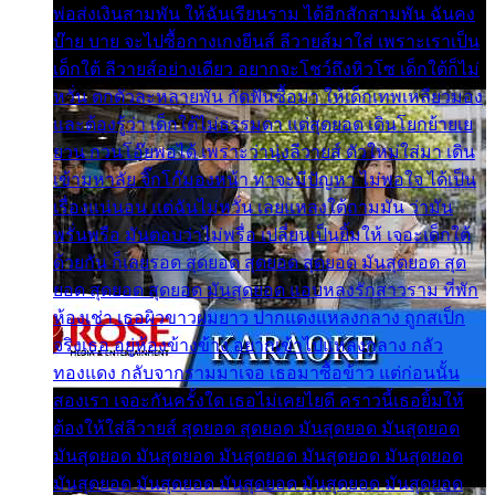
พ่อส่งเงินสามพัน ให้ฉันเรียนราม ได้อีกสักสามพัน ฉันคง
บ๊าย บาย จะไปซื้อกางเกงยีนส์ ลีวายส์มาใส่ เพราะเราเป็น
เด็กใต้ ลีวายส์อย่างเดียว อยากจะโชว์ถึงหิวโซ เด็กใต้ก็ไม่
หวั่น ตกตัวละหลายพัน กัดฟันซื้อมา ให้เด็กเทพเหลียวมอง
และต้องรู้ว่า เด็กใต้ไม่ธรรมดา แต่สุดยอด เดินโยกย้ายเย
ยวน กวนโอ๊ยพอได้ เพราะว่านุ่งลีวายส์ ตัวใหม่ใส่มา เดิน
เข้ามหาลัย จิ๊กโก๊มองหน้า ท่าจะมีปัญหา ไม่พอใจ ได้เป็น
เรื่องแน่นอน แต่ฉันไม่หวั่น เลยแหลงใต้ถามมัน ว่ามัน
พรั่นพรือ มันตอบว่าไม่พรื่อ เปลี่ยนเป็นยิ้มให้ เจอะเด็กใต้
ด้วยกัน ก็เลยรอด สุดยอด สุดยอด สุดยอด มันสุดยอด สุด
ยอด สุดยอด สุดยอด มันสุดยอด แอบหลงรักสาวราม ที่พัก
ห้องเช่า เธอผิวขาวผมยาว ปากแดงแหลงกลาง ถูกสเป็ก
จริงเธอ อยู่ห้องข้างข้าง อยากเข้าไปแหลงกลาง กลัว
ทองแดง กลับจากรามมาเจอ เธอมาซื้อข้าว แต่ก่อนนั้น
สองเรา เจอะกันครั้งใด เธอไม่เคยไยดี คราวนี้เธอยิ้มให้
ต้องให้ใส่ลีวายส์ สุดยอด สุดยอด มันสุดยอด มันสุดยอด
มันสุดยอด มันสุดยอด มันสุดยอด มันสุดยอด มันสุดยอด
มันสุดยอด มันสุดยอด มันสุดยอด มันสุดยอด มันสุดยอด