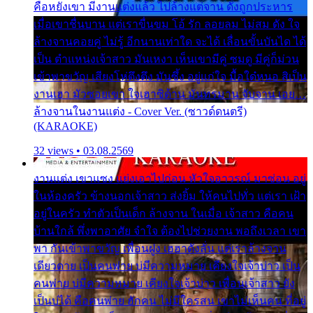
คือหยังเขา มีงานแต่งแล้ว ไปล้างแต่จาน ดั่งถูกประหาร
เมื่อเขาชื่นบาน แต่เราขื่นขม โอ้ รัก ลอยลม ไม่สม ดัง ใจ
ล้างจานคอยคู่ ไม่รู้ อีกนานเท่าใด จะได้ เลื่อนขั้นบันได ได้
เป็น ตำแหน่งเจ้าสาว มันเหงา เห็นเขามีคู่ ซมดู มีคู่ก็ม่วน
เข้าพาขวัญ เสียงโห่ตึงตึง มันซึ้ง อยู่แก่ใจ มื้อใด๋หนอ สิเป็น
งานเฮา มัวซอยเขา ใจเฮาซิด้าน มันทรมาน จับจาน เอย…
ล้างจานในงานแต่ง - Cover Ver. (ซาวด์ดนตรี)
(KARAOKE)
32 views • 03.08.2569
งานแต่ง เขาแซง แย่งเอาไปก่อน หัวใจอาวรณ์ มาซ่อน อยู่
ในห้องครัว ข้างนอกเจ้าสาว ส่งยิ้ม ให้คนไปทั่ว แต่เรา เฝ้า
อยู่ในครัว ทำตัวเป็นเด็ก ล้างจาน ในเมื่อ เจ้าสาว คือคน
บ้านใกล้ พึ่งพาอาศัย จำใจ ต้องไปช่วยงาน พอถึงเวลา เขา
พา กันเข้าพาขวัญ เพื่อนฝูง เฮฮาดังลั่น แต่เราล้างจาน
เดียวดาย เป็นคนพ่าย บ่มีความหมาย เคียงใจเจ้าบ่าว เป็น
คนพ่าย บ่มีความหมาย เคียงใจเจ้าบ่าว เพื่อนเจ้าสาว ยัง
เป็นบ่ได้ คือคนพ่าย ฮักคน ไม่มีใครสน เขาไม่เห็นคน ที่อยู่