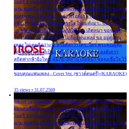
ไมตรี จากแฟนเพลง ทุกทุกที่ ปราณีหลั่งไหล ผมขอฝาก
นาม ยอดรักเอาไว้ โปรดเป็นแรงใจ อย่างนี้เรื่อยไป ขอ อยู่
คู่แฟนเพลง ไม่เคยคิดว่าเก่ง หรือดังกว่าใคร..ใคร พระคุณ
ผู้ฟัง เท่านั้นยิ่งใหญ่ ที่เป็นแรงใจ ให้ผมดังมา.. ขอ องค์เท
วา สถิตฟากฟ้ายิ่งใหญ่ คุ้มภัยให้ท่าน เถิดหนา ขอจงเชื่อ
ใจ ไว้เถิดว่า ตราบชั่วชีวา ไม่ลืมแฟนเพลง ขอ อยู่คู่แฟน
เพลง ไม่เคยคิดว่าเก่ง หรือดังกว่าใคร..ใคร พระคุณผู้ฟัง
เท่านั้นยิ่งใหญ่ ที่เป็นแรงใจ ให้ผมดังมา.. ขอ องค์เทวา
สถิตฟากฟ้ายิ่งใหญ่ คุ้มภัยให้ท่าน เถิดหนา ขอจงเชื่อใจ ไว้
เถิดว่า ตราบชั่วชีวา ไม่ลืมแฟนเพลง
ขอบคุณแฟนเพลง - Cover Ver. (ซาวด์ดนตรี) (KARAOKE)
35 views • 31.07.2569
ขอ กราบ ขอบคุณ.... ที่ได้รับไออุ่น การุณ จากแฟน เพลง
ผมแสนชื่นใจ หายวังเวง เมื่อแฟนเพลง ให้กำลังใจ น้ำใจ
ไมตรี จากแฟนเพลง ทุกทุกที่ ปราณีหลั่งไหล ผมขอฝาก
นาม ยอดรักเอาไว้ โปรดเป็นแรงใจ อย่างนี้เรื่อยไป ขอ อยู่