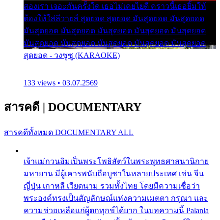
สองเรา เจอะกันครั้งใด เธอไม่เคยไยดี คราวนี้เธอยิ้มให้
ต้องให้ใส่ลีวายส์ สุดยอด สุดยอด มันสุดยอด มันสุดยอด
มันสุดยอด มันสุดยอด มันสุดยอด มันสุดยอด มันสุดยอด
มันสุดยอด มันสุดยอด มันสุดยอด มันสุดยอด มันสุดยอด
สุดยอด - วงซูซู (KARAOKE)
133 views • 03.07.2569
สารคดี
|
DOCUMENTARY
สารคดีทั้งหมด
DOCUMENTARY ALL
เจ้าแม่กวนอิมเป็นพระโพธิสัตว์ในพระพุทธศาสนานิกาย
มหายาน มีผู้เคารพนับถือบูชาในหลายประเทศ เช่น จีน
ญี่ปุ่น เกาหลี เวียดนาม รวมทั้งไทย โดยมีความเชื่อว่า
พระองค์ทรงเป็นสัญลักษณ์แห่งความเมตตา กรุณา และ
ความช่วยเหลือแก่ผู้ตกทุกข์ได้ยาก ในบทความนี้ Palanla