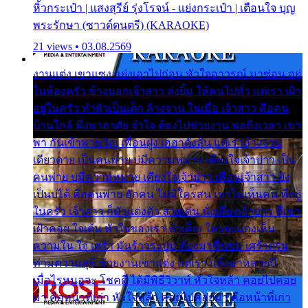
หิ้วกระเป๋า | แสงสุรีย์ รุ่งโรจน์ - แย่งกระเป๋า | เตือนใจ บุญ
พระรักษา (ซาวด์ดนตรี) (KARAOKE)
21 views • 03.08.2569
งานแต่ง เขาแซง แย่งเอาไปก่อน หัวใจอาวรณ์ มาซ่อน อยู่
ในห้องครัว ข้างนอกเจ้าสาว ส่งยิ้ม ให้คนไปทั่ว แต่เรา เฝ้า
อยู่ในครัว ทำตัวเป็นเด็ก ล้างจาน ในเมื่อ เจ้าสาว คือคน
บ้านใกล้ พึ่งพาอาศัย จำใจ ต้องไปช่วยงาน พอถึงเวลา เขา
พา กันเข้าพาขวัญ เพื่อนฝูง เฮฮาดังลั่น แต่เราล้างจาน
เดียวดาย เป็นคนพ่าย บ่มีความหมาย เคียงใจเจ้าบ่าว เป็น
คนพ่าย บ่มีความหมาย เคียงใจเจ้าบ่าว เพื่อนเจ้าสาว ยัง
เป็นบ่ได้ คือคนพ่าย ฮักคน ไม่มีใครสน เขาไม่เห็นคน ที่อยู่
ในครัว เจ้าสาว ก็มัวแต่งตัว สวยเด่น นั่งเคียงเจ้าบ่าว ที่เขา
เฝ้าคอย ใจเต้น หัวใจของเรา ลำเค็ญ ใครจะมองเห็น
ความใน ใจ เศร้า มันร้าวระบม ต้องมาขื่นขม เศร้าตรม
ท่ามความสุขี ช่วยงานเขาแต่ง แต่เรา แล้งมาหลายปี
เมื่อไรหนอจะ โชคดี ได้มีพิธีวิวาห์ หัวใจหล้า คอยไปคอย
มา คือหน้าที่เก่า หัวใจหล้า คอยไปคอยมา คือหน้าที่เก่า