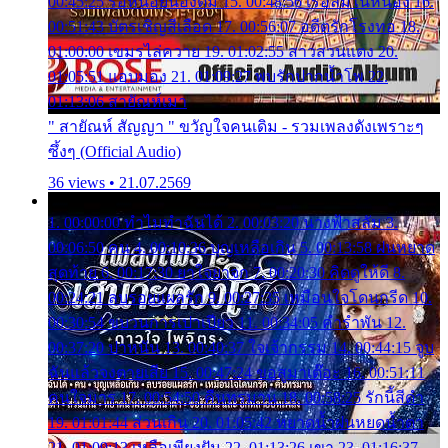
00:45:25 รอหน่อยน้องติ๋ม 15. 00:48:56 เรือล่มในหนอง 16.
00:51:43 บัตรเชิญสีเลือด 17. 00:56:07 อดีตรักโรงทอ 18.
01:00:00 เขมรไล่ควาย 19. 01:02:55 สาวสวนแตง 20.
01:05:51 แอบมอง 21. 01:09:27 พบรักปากน้ำโพ 22.
01:13:06 สายัณห์เมา
" สายัณห์ สัญญา " ขวัญใจคนเดิม - รวมเพลงดังเพราะๆ
ซึ้งๆ (Official Audio)
36 views • 21.07.2569
1. 00:00:00 ทำไมทำฉันได้ 2. 00:03:20 นางฟ้าสลัม 3.
00:06:50 คน 4. 00:10:36 บุญเหลือเกิน 5. 00:13:58 ฝนหยาด
สุดท้าย 6. 00:17:30 ยาใจยาจก 7. 00:20:30 คิดดูให้ดี 8.
00:24:21 ลบรอยแผลรัก 9. 00:27:35 เหมือนใจโดนกรีด 10.
00:30:54 ขบวนการเปาเปียว 11. 00:34:05 คำรำพัน 12.
00:37:20 ปาหนัน 13. 00:40:37 ใจเจ้ากรรม 14. 00:44:15 จูบ
ฉันแล้วจงตายเสีย 15. 00:47:24 ขอสูมาเต๊อะ 16. 00:51:11
คนใจมาร 17. 00:54:50 คืนทรมาน 18. 00:58:25 รักนี้สีดำ
19. 01:01:44 ส่วนเกิน 20. 01:05:42 หยาดน้ำฝนหยดน้ำตา
21. 01:09:13 เหลือเพียงฝัน 22. 01:13:26 เขา 23. 01:16:37