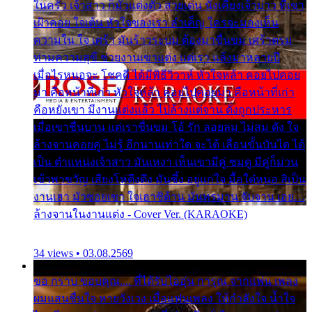
ในครัว เจ้าสาว ก็มัวแต่งตัว สวยเด่น นั่งเคียงเจ้าบ่าว ที่เขา
เฝ้าคอย ใจเต้น หัวใจของเรา ลำเค็ญ ใครจะมองเห็น
ความใน ใจ เศร้า มันร้าวระบม ต้องมาขื่นขม เศร้าตรม
ท่ามความสุขี ช่วยงานเขาแต่ง แต่เรา แล้งมาหลายปี
เมื่อไรหนอจะ โชคดี ได้มีพิธีวิวาห์ หัวใจหล้า คอยไปคอย
มา คือหน้าที่เก่า หัวใจหล้า คอยไปคอยมา คือหน้าที่เก่า
คือหยังเขา มีงานแต่งแล้ว ไปล้างแต่จาน ดั่งถูกประหาร
เมื่อเขาชื่นบาน แต่เราขื่นขม โอ้ รัก ลอยลม ไม่สม ดัง ใจ
ล้างจานคอยคู่ ไม่รู้ อีกนานเท่าใด จะได้ เลื่อนขั้นบันได ได้
เป็น ตำแหน่งเจ้าสาว มันเหงา เห็นเขามีคู่ ซมดู มีคู่ก็ม่วน
เข้าพาขวัญ เสียงโห่ตึงตึง มันซึ้ง อยู่แก่ใจ มื้อใด๋หนอ สิเป็น
งานเฮา มัวซอยเขา ใจเฮาซิด้าน มันทรมาน จับจาน เอย…
ล้างจานในงานแต่ง - Cover Ver. (KARAOKE)
34 views • 03.08.2569
ขอ กราบ ขอบคุณ.... ที่ได้รับไออุ่น การุณ จากแฟน เพลง
ผมแสนชื่นใจ หายวังเวง เมื่อแฟนเพลง ให้กำลังใจ น้ำใจ