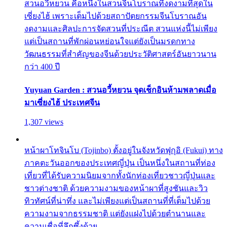
สวนอวี้หยวน คือหนึ่งในสวนจีนโบราณที่งดงามที่สุดใน
เซี่ยงไฮ้ เพราะเต็มไปด้วยสถาปัตยกรรมจีนโบราณอัน
งดงามและศิลปะการจัดสวนที่ประณีต สวนแห่งนี้ไม่เพียง
แต่เป็นสถานที่พักผ่อนหย่อนใจแต่ยังเป็นมรดกทาง
วัฒนธรรมที่สำคัญของจีนด้วยประวัติศาสตร์อันยาวนาน
กว่า 400 ปี
Yuyuan Garden : สวนอวี้หยวน จุดเช็กอินห้ามพลาดเมื่อ
มาเซี่ยงไฮ้ ประเทศจีน
1,307 views
หน้าผาโทจินโบ (Tojinbo) ตั้งอยู่ในจังหวัดฟุกุอิ (Fukui) ทาง
ภาคตะวันออกของประเทศญี่ปุ่น เป็นหนึ่งในสถานที่ท่อง
เที่ยวที่ได้รับความนิยมจากทั้งนักท่องเที่ยวชาวญี่ปุ่นและ
ชาวต่างชาติ ด้วยความงามของหน้าผาที่สูงชันและวิว
ทิวทัศน์ที่น่าทึ่ง และไม่เพียงแต่เป็นสถานที่ที่เต็มไปด้วย
ความงามจากธรรมชาติ แต่ยังแฝงไปด้วยตำนานและ
ความเชื่อที่ลึกซึ้งด้วย