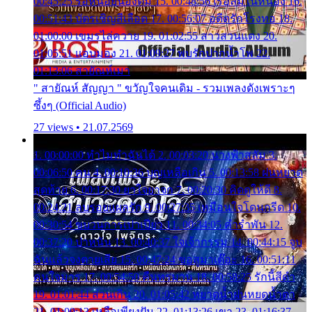
00:45:25 รอหน่อยน้องติ๋ม 15. 00:48:56 เรือล่มในหนอง 16.
00:51:43 บัตรเชิญสีเลือด 17. 00:56:07 อดีตรักโรงทอ 18.
01:00:00 เขมรไล่ควาย 19. 01:02:55 สาวสวนแตง 20.
01:05:51 แอบมอง 21. 01:09:27 พบรักปากน้ำโพ 22.
01:13:06 สายัณห์เมา
" สายัณห์ สัญญา " ขวัญใจคนเดิม - รวมเพลงดังเพราะๆ
ซึ้งๆ (Official Audio)
27 views • 21.07.2569
1. 00:00:00 ทำไมทำฉันได้ 2. 00:03:20 นางฟ้าสลัม 3.
00:06:50 คน 4. 00:10:36 บุญเหลือเกิน 5. 00:13:58 ฝนหยาด
สุดท้าย 6. 00:17:30 ยาใจยาจก 7. 00:20:30 คิดดูให้ดี 8.
00:24:21 ลบรอยแผลรัก 9. 00:27:35 เหมือนใจโดนกรีด 10.
00:30:54 ขบวนการเปาเปียว 11. 00:34:05 คำรำพัน 12.
00:37:20 ปาหนัน 13. 00:40:37 ใจเจ้ากรรม 14. 00:44:15 จูบ
ฉันแล้วจงตายเสีย 15. 00:47:24 ขอสูมาเต๊อะ 16. 00:51:11
คนใจมาร 17. 00:54:50 คืนทรมาน 18. 00:58:25 รักนี้สีดำ
19. 01:01:44 ส่วนเกิน 20. 01:05:42 หยาดน้ำฝนหยดน้ำตา
21. 01:09:13 เหลือเพียงฝัน 22. 01:13:26 เขา 23. 01:16:37