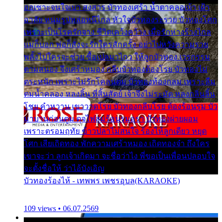
ออเซาะจนใจเบา สงสาร บัวทองเศร้า น้ำตาคลอเบ้า เฝ้า
อาลัย หนุ่มรูปหล่อหนีไกล หัวใจบัวทองระรวย บัวทองโศก
เพราะเป็นโรครักจาง ชีวิตเคว้งคว้าง เมื่อรักห่างร้างไกล
แม่ก็บอก พ่อก็สั่งจะรักใครสักครั้ง อย่าไปหวังความรวย
พลั้งไปใครจะช่วย ซื้อเปลมาไกว ให้ลูกบัวทอง เวรกรรม
ตามสนอง จึงเศร้าหมอง กลีบบัวทองต้องโรย บัวทองไม่
ตระหนัก เพราะไม่รักโคลนตม บัวทองท้องกลม เพราะลืม
ตมน้ำคลอง หลงลิ้น ที่สิ้นสัตย์ เจ้าจึงไม่ระมัด หลงกลิ่นลิ้น
โชย คำหวาน เขาวาดโรย บัวทองกลีบโรย ต้องร้อนรุม บัว
มาบานก่อนตูม ดุจไฟสุมร้อนรุมอุรา บัวทองผ่ายผอม
เพราะตรอมฤทัย ข้าวปลาไม่สนใจ ร้องไห้ลูกเดียว หยุด
โศก เสียเถิดทอง พักความเศร้าหมอง เถิดทองจ๋า ถึงใคร
เขาจะว่า ลูกเจ้าเกิดมา จะชื่อว่าไง พี่ขอเป็นเพื่อนปลอบใจ
จะตั้งชื่อให้ ว่าไอ้บังเอิญ
บัวทองร้องไห้ - เทพพร เพชรอุบล(KARAOKE)
109 views • 06.07.2569