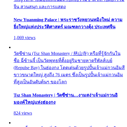
จีน สวนสนุก และการแสดง
New Yuanming Palace | พระราชวังหยวนหมิงใหม่ ความ
ยิ่งใหญ่แห่งประวัติศาสตร์ มณฑลกวางตุ้ง ประเทศจีน
1,069 views
วัดซีซ่าน (Tsz Shan Monastery / 慈山寺) หรือที่รู้จักกันใน
ชื่อ ฉี่ซ้านจี๋ เป็นวัดพุทธที่ตั้งอยู่ริมชายหาดรีพัลส์เบย์
(Repulse Bay) ในฮ่องกง โดดเด่นด้วยรูปปั้นเจ้าแม่กวนอิมสี
ขาวขนาดใหญ่ สูงถึง 76 เมตร ซึ่งเป็นรูปปั้นเจ้าแม่กวนอิม
ที่สูงเป็นอันดับต้นๆ ของโลก
Tsz Shan Monastery | วัดซีซ่าน…งามสง่าเจ้าแม่กวนอิ
มองค์ใหญ่แห่งฮ่องกง
824 views