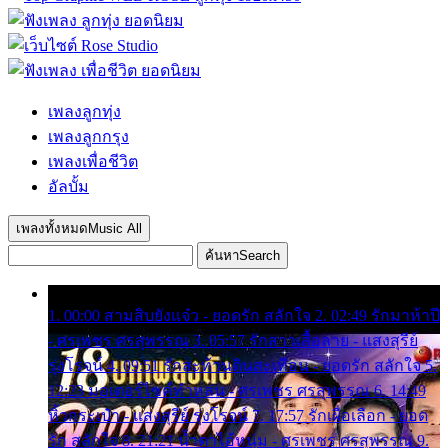
เพลงลูกทุ่ง
เพลงลูกกรุง
เพลงเพื่อชีวิต
อัลบั้ม
เพลงทั้งหมด
Music All
ค้นหา
Search
1. 00:00 สามสิบยังแจ๋ว - ยอดรัก สลักใจ 2. 02:49 รักมาห้าปี
- ศรเพชร ศรสุพรรณ 3. 05:57 รักสาวเสื้อลาย - แสงสุรีย์
รุ่งโรจน์ 4. 09:51 รักสะท้านดินสะเทือน - ยอดรัก สลักใจ 5.
12:23 มอเตอร์ไซค์ทำหล่น - ศรเพชร ศรสุพรรณ 6. 14:49
หิ้วกระเป๋า - แสงสุรีย์ รุ่งโรจน์ 7. 17:57 รักเผื่อเลือก - ยอด
รัก สลักใจ 8. 21:21 น้ำตาไอ้หนุ่ม - ศรเพชร ศรสุพรรณ 9.