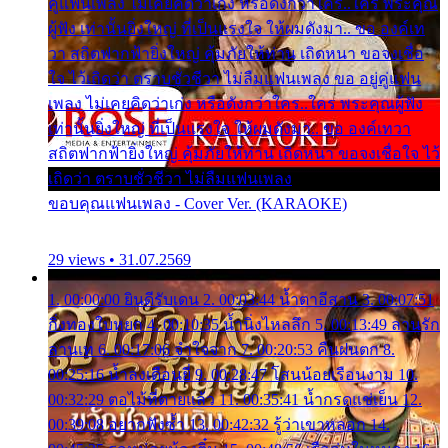
คู่แฟนเพลง ไม่เคยคิดว่าเก่ง หรือดังกว่าใคร..ใคร พระคุณ
ผู้ฟัง เท่านั้นยิ่งใหญ่ ที่เป็นแรงใจ ให้ผมดังมา.. ขอ องค์เท
วา สถิตฟากฟ้ายิ่งใหญ่ คุ้มภัยให้ท่าน เถิดหนา ขอจงเชื่อ
ใจ ไว้เถิดว่า ตราบชั่วชีวา ไม่ลืมแฟนเพลง ขอ อยู่คู่แฟน
เพลง ไม่เคยคิดว่าเก่ง หรือดังกว่าใคร..ใคร พระคุณผู้ฟัง
เท่านั้นยิ่งใหญ่ ที่เป็นแรงใจ ให้ผมดังมา.. ขอ องค์เทวา
สถิตฟากฟ้ายิ่งใหญ่ คุ้มภัยให้ท่าน เถิดหนา ขอจงเชื่อใจ ไว้
เถิดว่า ตราบชั่วชีวา ไม่ลืมแฟนเพลง
ขอบคุณแฟนเพลง - Cover Ver. (KARAOKE)
29 views • 31.07.2569
1. 00:00:00 ยินดีรับเดน 2. 00:03:44 น้ำตาอีสาน 3. 00:07:51
กิ่งทองใบหยก 4. 00:10:35 น้ำนิ่งไหลลึก 5. 00:13:49 ลานรัก
ลานเท 6. 00:17:06 จำใจจาก 7. 00:20:53 คืนฝนตก 8.
00:25:16 น้ำลงเดือนยี่ 9. 00:28:47 โสนน้อยเรือนงาม 10.
00:32:29 ตอไม้ที่ตายแล้ว 11. 00:35:41 น้ำกรดแช่เย็น 12.
00:39:08 อยากฟังซ้ำ 13. 00:42:32 รู้ว่าเขาหลอก 14.