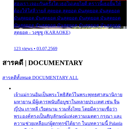
สองเรา เจอะกันครั้งใด เธอไม่เคยไยดี คราวนี้เธอยิ้มให้
ต้องให้ใส่ลีวายส์ สุดยอด สุดยอด มันสุดยอด มันสุดยอด
มันสุดยอด มันสุดยอด มันสุดยอด มันสุดยอด มันสุดยอด
มันสุดยอด มันสุดยอด มันสุดยอด มันสุดยอด มันสุดยอด
สุดยอด - วงซูซู (KARAOKE)
123 views • 03.07.2569
สารคดี
|
DOCUMENTARY
สารคดีทั้งหมด
DOCUMENTARY ALL
เจ้าแม่กวนอิมเป็นพระโพธิสัตว์ในพระพุทธศาสนานิกาย
มหายาน มีผู้เคารพนับถือบูชาในหลายประเทศ เช่น จีน
ญี่ปุ่น เกาหลี เวียดนาม รวมทั้งไทย โดยมีความเชื่อว่า
พระองค์ทรงเป็นสัญลักษณ์แห่งความเมตตา กรุณา และ
ความช่วยเหลือแก่ผู้ตกทุกข์ได้ยาก ในบทความนี้ Palanla