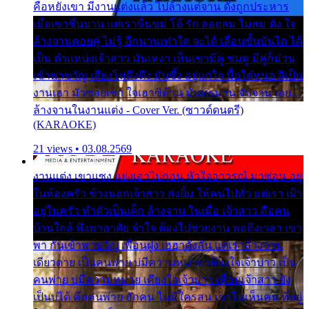
คือหยังเขา มีงานแต่งแล้ว ไปล้างแต่จาน ดั่งถูกประหาร
เมื่อเขาชื่นบาน แต่เราขื่นขม โอ้ รัก ลอยลม ไม่สม ดัง ใจ
ล้างจานคอยคู่ ไม่รู้ อีกนานเท่าใด จะได้ เลื่อนขั้นบันได ได้
เป็น ตำแหน่งเจ้าสาว มันเหงา เห็นเขามีคู่ ซมดู มีคู่ก็ม่วน
เข้าพาขวัญ เสียงโห่ตึงตึง มันซึ้ง อยู่แก่ใจ มื้อใด๋หนอ สิเป็น
งานเฮา มัวซอยเขา ใจเฮาซิด้าน มันทรมาน จับจาน เอย…
ล้างจานในงานแต่ง - Cover Ver. (ซาวด์ดนตรี)
(KARAOKE)
21 views • 03.08.2569
งานแต่ง เขาแซง แย่งเอาไปก่อน หัวใจอาวรณ์ มาซ่อน อยู่
ในห้องครัว ข้างนอกเจ้าสาว ส่งยิ้ม ให้คนไปทั่ว แต่เรา เฝ้า
อยู่ในครัว ทำตัวเป็นเด็ก ล้างจาน ในเมื่อ เจ้าสาว คือคน
บ้านใกล้ พึ่งพาอาศัย จำใจ ต้องไปช่วยงาน พอถึงเวลา เขา
พา กันเข้าพาขวัญ เพื่อนฝูง เฮฮาดังลั่น แต่เราล้างจาน
เดียวดาย เป็นคนพ่าย บ่มีความหมาย เคียงใจเจ้าบ่าว เป็น
คนพ่าย บ่มีความหมาย เคียงใจเจ้าบ่าว เพื่อนเจ้าสาว ยัง
เป็นบ่ได้ คือคนพ่าย ฮักคน ไม่มีใครสน เขาไม่เห็นคน ที่อยู่