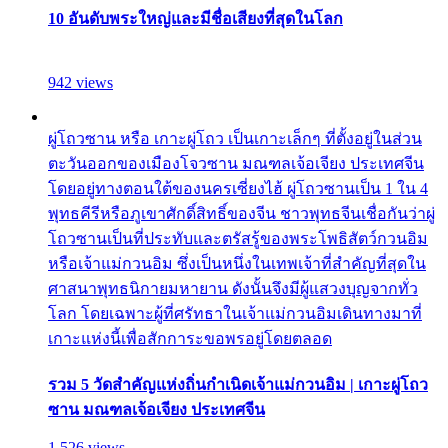
10 อันดับพระใหญ่และมีชื่อเสียงที่สุดในโลก
942 views
ผู่โถวซาน หรือ เกาะผู่โถว เป็นเกาะเล็กๆ ที่ตั้งอยู่ในส่วน
ตะวันออกของเมืองโจวซาน มณฑลเจ้อเจียง ประเทศจีน
โดยอยู่ทางตอนใต้ของนครเซี่ยงไฮ้ ผู่โถวซานเป็น 1 ใน 4
พุทธคีรีหรือภูเขาศักดิ์สิทธิ์ของจีน ชาวพุทธจีนเชื่อกันว่าผู่
โถวซานเป็นที่ประทับและตรัสรู้ของพระโพธิสัตว์กวนอิม
หรือเจ้าแม่กวนอิม ซึ่งเป็นหนึ่งในเทพเจ้าที่สำคัญที่สุดใน
ศาสนาพุทธนิกายมหายาน ดังนั้นจึงมีผู้แสวงบุญจากทั่ว
โลก โดยเฉพาะผู้ที่ศรัทธาในเจ้าแม่กวนอิมเดินทางมาที่
เกาะแห่งนี้เพื่อสักการะขอพรอยู่โดยตลอด
รวม 5 วัดสำคัญแห่งถิ่นกำเนิดเจ้าแม่กวนอิม | เกาะผู่โถว
ซาน มณฑลเจ้อเจียง ประเทศจีน
1,526 views