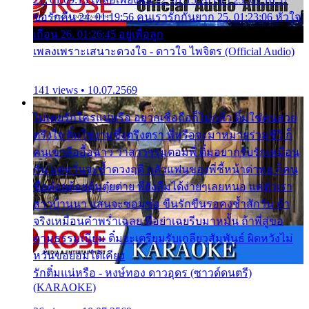
ขอรักคืน 24. 01:19:56 คนเรารักกันยาก 25. 01:23:06 หัวใจ
เถื่อน 26. 01:26:45 อยู่เพื่อลูก
เพลงเพราะเสนาะดวงใจ - ดาวใจ ไพจิตร (Official Audio)
141 views • 10.07.2569
ไม่เคยรักใครแน่หรือ อยากเชื่อถือก็ไม่กล้า ติ๋มใช่คนสวย
ตรึงใจ ติ๋มใช่งามซึ้งตรึงตรา พี่หรือจะมาหมายร่วมชีวี ก็
คนเขาลืออื้อฉาว ว่าสาวๆรุมตอมพี่ ติ๋มอยากรับรักเหมือน
กัน แต่หวั่นจะช้ำดวงฤดี กลัวแฟนของพี่ชี้หน้าด่าทอ ก็คน
ชื่อต๋อยต้อยตุ้มตุ๋ยต่าย พี่ยังลืมได้ง่ายๆเลยหนอ แค่ตัวเรา
สาวบ้านนา แสนจะซอมซ่อ ขืนรักขืนรอคงช้ำสักวัน ถ้า
จริงเหมือนคำพร่ำเฉลย พี่อย่าเฉยรีบมาหมั้น ถ้าพี่สู่ขอ
ตามธรรมเนียม ติ๋มจะเตรียมรับเกลียวสัมพันธ์ ผิดหวังไม่
หวั่นขอยอมได้เคียง
รักติ๋มแน่หรือ - หงษ์ทอง ดาวอุดร (ซาวด์ดนตรี)
(KARAOKE)