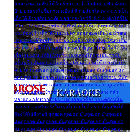
พ่อส่งเงินสามพัน ให้ฉันเรียนราม ได้อีกสักสามพัน ฉันคง
บ๊าย บาย จะไปซื้อกางเกงยีนส์ ลีวายส์มาใส่ เพราะเราเป็น
เด็กใต้ ลีวายส์อย่างเดียว อยากจะโชว์ถึงหิวโซ เด็กใต้ก็ไม่
หวั่น ตกตัวละหลายพัน กัดฟันซื้อมา ให้เด็กเทพเหลียวมอง
และต้องรู้ว่า เด็กใต้ไม่ธรรมดา แต่สุดยอด เดินโยกย้ายเย
ยวน กวนโอ๊ยพอได้ เพราะว่านุ่งลีวายส์ ตัวใหม่ใส่มา เดิน
เข้ามหาลัย จิ๊กโก๊มองหน้า ท่าจะมีปัญหา ไม่พอใจ ได้เป็น
เรื่องแน่นอน แต่ฉันไม่หวั่น เลยแหลงใต้ถามมัน ว่ามัน
พรั่นพรือ มันตอบว่าไม่พรื่อ เปลี่ยนเป็นยิ้มให้ เจอะเด็กใต้
ด้วยกัน ก็เลยรอด สุดยอด สุดยอด สุดยอด มันสุดยอด สุด
ยอด สุดยอด สุดยอด มันสุดยอด แอบหลงรักสาวราม ที่พัก
ห้องเช่า เธอผิวขาวผมยาว ปากแดงแหลงกลาง ถูกสเป็ก
จริงเธอ อยู่ห้องข้างข้าง อยากเข้าไปแหลงกลาง กลัว
ทองแดง กลับจากรามมาเจอ เธอมาซื้อข้าว แต่ก่อนนั้น
สองเรา เจอะกันครั้งใด เธอไม่เคยไยดี คราวนี้เธอยิ้มให้
ต้องให้ใส่ลีวายส์ สุดยอด สุดยอด มันสุดยอด มันสุดยอด
มันสุดยอด มันสุดยอด มันสุดยอด มันสุดยอด มันสุดยอด
มันสุดยอด มันสุดยอด มันสุดยอด มันสุดยอด มันสุดยอด