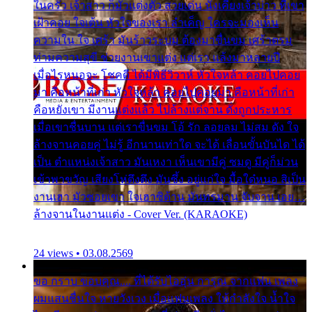
ในครัว เจ้าสาว ก็มัวแต่งตัว สวยเด่น นั่งเคียงเจ้าบ่าว ที่เขา
เฝ้าคอย ใจเต้น หัวใจของเรา ลำเค็ญ ใครจะมองเห็น
ความใน ใจ เศร้า มันร้าวระบม ต้องมาขื่นขม เศร้าตรม
ท่ามความสุขี ช่วยงานเขาแต่ง แต่เรา แล้งมาหลายปี
เมื่อไรหนอจะ โชคดี ได้มีพิธีวิวาห์ หัวใจหล้า คอยไปคอย
มา คือหน้าที่เก่า หัวใจหล้า คอยไปคอยมา คือหน้าที่เก่า
คือหยังเขา มีงานแต่งแล้ว ไปล้างแต่จาน ดั่งถูกประหาร
เมื่อเขาชื่นบาน แต่เราขื่นขม โอ้ รัก ลอยลม ไม่สม ดัง ใจ
ล้างจานคอยคู่ ไม่รู้ อีกนานเท่าใด จะได้ เลื่อนขั้นบันได ได้
เป็น ตำแหน่งเจ้าสาว มันเหงา เห็นเขามีคู่ ซมดู มีคู่ก็ม่วน
เข้าพาขวัญ เสียงโห่ตึงตึง มันซึ้ง อยู่แก่ใจ มื้อใด๋หนอ สิเป็น
งานเฮา มัวซอยเขา ใจเฮาซิด้าน มันทรมาน จับจาน เอย…
ล้างจานในงานแต่ง - Cover Ver. (KARAOKE)
24 views • 03.08.2569
ขอ กราบ ขอบคุณ.... ที่ได้รับไออุ่น การุณ จากแฟน เพลง
ผมแสนชื่นใจ หายวังเวง เมื่อแฟนเพลง ให้กำลังใจ น้ำใจ