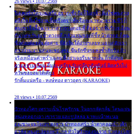
26 views • 10.07.2569
ไม่เคยรักใครแน่หรือ อยากเชื่อถือก็ไม่กล้า ติ๋มใช่คนสวย
ตรึงใจ ติ๋มใช่งามซึ้งตรึงตรา พี่หรือจะมาหมายร่วมชีวี ก็
คนเขาลืออื้อฉาว ว่าสาวๆรุมตอมพี่ ติ๋มอยากรับรักเหมือน
กัน แต่หวั่นจะช้ำดวงฤดี กลัวแฟนของพี่ชี้หน้าด่าทอ ก็คน
ชื่อต๋อยต้อยตุ้มตุ๋ยต่าย พี่ยังลืมได้ง่ายๆเลยหนอ แค่ตัวเรา
สาวบ้านนา แสนจะซอมซ่อ ขืนรักขืนรอคงช้ำสักวัน ถ้า
จริงเหมือนคำพร่ำเฉลย พี่อย่าเฉยรีบมาหมั้น ถ้าพี่สู่ขอ
ตามธรรมเนียม ติ๋มจะเตรียมรับเกลียวสัมพันธ์ ผิดหวังไม่
หวั่นขอยอมได้เคียง
รักติ๋มแน่หรือ - หงษ์ทอง ดาวอุดร (KARAOKE)
28 views • 10.07.2569
บัวทองโศก เพราะเป็นโรครักรุม ในอกกลัดกลุ้ม โดนแฟน
หนุ่มหลอกเอา เขารวย และรูปหล่อ มาพะเน้าพะนอ
ออเซาะจนใจเบา สงสาร บัวทองเศร้า น้ำตาคลอเบ้า เฝ้า
อาลัย หนุ่มรูปหล่อหนีไกล หัวใจบัวทองระรวย บัวทองโศก