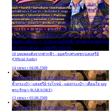
24:27 สามเณรกำพร้า - แสงสุรีย์ รุ่งโรจน์ 10. 28:08 ไม่มี
เวลาไปหาเมียน้อย - ยอดรัก สลักใจ 11. 31:29 ชีวิตไอ้
ธรรม - ศรเพชร ศรสุพรรณ 12. 35:26 ทหารอากาศขาดรัก
- แสงสุรีย์ รุ่งโรจน์ 13. 39:01 คนหัวใจโทรม - ยอดรัก สลัก
ใจ 14. 42:49 ไอ้หวังตายแน่ - ศรเพชร ศรสุพรรณ 15. 46:35
ธาตุแท้ของเธอ - แสงสุรีย์ รุ่งโรจน์ 16. 49:57 กำนันกำใน -
ยอดรัก สลักใจ 17. 52:29 สาวบริสุทธิ์ - ศรเพชร ศรสุพรรณ
18. 56:05 แต๋วจ๋า - แสงสุรีย์ รุ่งโรจน์
18 บทเพลงดังจากฟากฟ้า - ยอดรัก/ศรเพชร/แสงสุรีย์
(Official Audio)
14 views • 04.08.2569
1. 00:00 หิ้วกระเป๋า 2. 03:30 แย่งกระเป๋า
หิ้วกระเป๋า | แสงสุรีย์ รุ่งโรจน์ - แย่งกระเป๋า | เตือนใจ บุญ
พระรักษา (KARAOKE)
13 views • 03.08.2569
1. 00:00 หิ้วกระเป๋า 2. 03:30 แย่งกระเป๋า