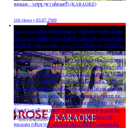
สุดยอด - วงซูซู (ซาวด์ดนตรี) (KARAOKE)
116 views • 03.07.2569
พ่อส่งเงินสามพัน ให้ฉันเรียนราม ได้อีกสักสามพัน ฉันคง
บ๊าย บาย จะไปซื้อกางเกงยีนส์ ลีวายส์มาใส่ เพราะเราเป็น
เด็กใต้ ลีวายส์อย่างเดียว อยากจะโชว์ถึงหิวโซ เด็กใต้ก็ไม่
หวั่น ตกตัวละหลายพัน กัดฟันซื้อมา ให้เด็กเทพเหลียวมอง
และต้องรู้ว่า เด็กใต้ไม่ธรรมดา แต่สุดยอด เดินโยกย้ายเย
ยวน กวนโอ๊ยพอได้ เพราะว่านุ่งลีวายส์ ตัวใหม่ใส่มา เดิน
เข้ามหาลัย จิ๊กโก๊มองหน้า ท่าจะมีปัญหา ไม่พอใจ ได้เป็น
เรื่องแน่นอน แต่ฉันไม่หวั่น เลยแหลงใต้ถามมัน ว่ามัน
พรั่นพรือ มันตอบว่าไม่พรื่อ เปลี่ยนเป็นยิ้มให้ เจอะเด็กใต้
ด้วยกัน ก็เลยรอด สุดยอด สุดยอด สุดยอด มันสุดยอด สุด
ยอด สุดยอด สุดยอด มันสุดยอด แอบหลงรักสาวราม ที่พัก
ห้องเช่า เธอผิวขาวผมยาว ปากแดงแหลงกลาง ถูกสเป็ก
จริงเธอ อยู่ห้องข้างข้าง อยากเข้าไปแหลงกลาง กลัว
ทองแดง กลับจากรามมาเจอ เธอมาซื้อข้าว แต่ก่อนนั้น