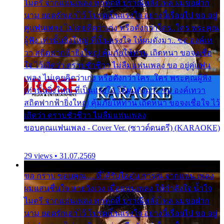
ไมตรี จากแฟนเพลง ทุกทุกที่ ปราณีหลั่งไหล ผมขอฝาก
นาม ยอดรักเอาไว้ โปรดเป็นแรงใจ อย่างนี้เรื่อยไป ขอ อยู่
คู่แฟนเพลง ไม่เคยคิดว่าเก่ง หรือดังกว่าใคร..ใคร พระคุณ
ผู้ฟัง เท่านั้นยิ่งใหญ่ ที่เป็นแรงใจ ให้ผมดังมา.. ขอ องค์เท
วา สถิตฟากฟ้ายิ่งใหญ่ คุ้มภัยให้ท่าน เถิดหนา ขอจงเชื่อ
ใจ ไว้เถิดว่า ตราบชั่วชีวา ไม่ลืมแฟนเพลง ขอ อยู่คู่แฟน
เพลง ไม่เคยคิดว่าเก่ง หรือดังกว่าใคร..ใคร พระคุณผู้ฟัง
เท่านั้นยิ่งใหญ่ ที่เป็นแรงใจ ให้ผมดังมา.. ขอ องค์เทวา
สถิตฟากฟ้ายิ่งใหญ่ คุ้มภัยให้ท่าน เถิดหนา ขอจงเชื่อใจ ไว้
เถิดว่า ตราบชั่วชีวา ไม่ลืมแฟนเพลง
ขอบคุณแฟนเพลง - Cover Ver. (ซาวด์ดนตรี) (KARAOKE)
29 views • 31.07.2569
ขอ กราบ ขอบคุณ.... ที่ได้รับไออุ่น การุณ จากแฟน เพลง
ผมแสนชื่นใจ หายวังเวง เมื่อแฟนเพลง ให้กำลังใจ น้ำใจ
ไมตรี จากแฟนเพลง ทุกทุกที่ ปราณีหลั่งไหล ผมขอฝาก
นาม ยอดรักเอาไว้ โปรดเป็นแรงใจ อย่างนี้เรื่อยไป ขอ อยู่