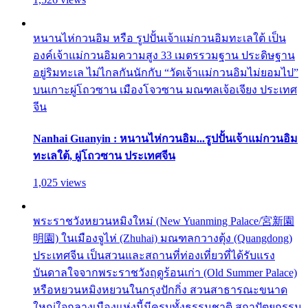
หนานไห่กวนอิม หรือ รูปปั้นเจ้าแม่กวนอิมทะเลใต้ เป็น
องค์เจ้าแม่กวนอิมความสูง 33 เมตรรวมฐาน ประดิษฐาน
อยู่ริมทะเล ไม่ไกลกันนักกับ “วัดเจ้าแม่กวนอิมไม่ยอมไป”
บนเกาะผู่โถวซาน เมืองโจวซาน มณฑลเจ้อเจียง ประเทศ
จีน
Nanhai Guanyin : หนานไห่กวนอิม...รูปปั้นเจ้าแม่กวนอิม
ทะเลใต้, ผู่โถวซาน ประเทศจีน
1,025 views
พระราชวังหยวนหมิงใหม่ (New Yuanming Palace/宮新園
明園) ในเมืองจูไห่ (Zhuhai) มณฑลกวางตุ้ง (Quangdong)
ประเทศจีน เป็นสวนและสถานที่ท่องเที่ยวที่ได้รับแรง
บันดาลใจจากพระราชวังฤดูร้อนเก่า (Old Summer Palace)
หรือหยวนหมิงหยวนในกรุงปักกิ่ง สวนสาธารณะขนาด
ใหญ่ใจกลางเมืองแห่งนี้มีครบทั้งธรรมชาติ สถาปัตยกรรม