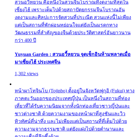
สวนอวี้หยวน คือหนึ่งในสวนจีนโบราณที่งดงามที่สุดใน
เซี่ยงไฮ้ เพราะเต็มไปด้วยสถาปัตยกรรมจีนโบราณอัน
งดงามและศิลปะการจัดสวนที่ประณีต สวนแห่งนี้ไม่เพียง
แต่เป็นสถานที่พักผ่อนหย่อนใจแต่ยังเป็นมรดกทาง
วัฒนธรรมที่สำคัญของจีนด้วยประวัติศาสตร์อันยาวนาน
กว่า 400 ปี
Yuyuan Garden : สวนอวี้หยวน จุดเช็กอินห้ามพลาดเมื่อ
มาเซี่ยงไฮ้ ประเทศจีน
1,302 views
หน้าผาโทจินโบ (Tojinbo) ตั้งอยู่ในจังหวัดฟุกุอิ (Fukui) ทาง
ภาคตะวันออกของประเทศญี่ปุ่น เป็นหนึ่งในสถานที่ท่อง
เที่ยวที่ได้รับความนิยมจากทั้งนักท่องเที่ยวชาวญี่ปุ่นและ
ชาวต่างชาติ ด้วยความงามของหน้าผาที่สูงชันและวิว
ทิวทัศน์ที่น่าทึ่ง และไม่เพียงแต่เป็นสถานที่ที่เต็มไปด้วย
ความงามจากธรรมชาติ แต่ยังแฝงไปด้วยตำนานและ
ความเชื่อที่ลึกซึ้งด้วย