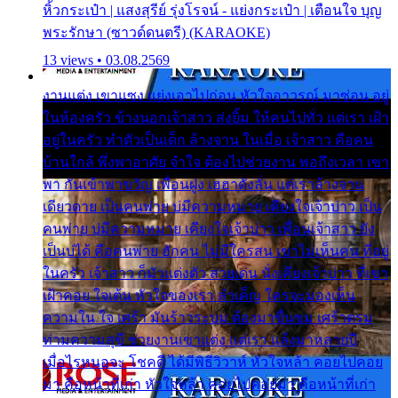
หิ้วกระเป๋า | แสงสุรีย์ รุ่งโรจน์ - แย่งกระเป๋า | เตือนใจ บุญ
พระรักษา (ซาวด์ดนตรี) (KARAOKE)
13 views • 03.08.2569
งานแต่ง เขาแซง แย่งเอาไปก่อน หัวใจอาวรณ์ มาซ่อน อยู่
ในห้องครัว ข้างนอกเจ้าสาว ส่งยิ้ม ให้คนไปทั่ว แต่เรา เฝ้า
อยู่ในครัว ทำตัวเป็นเด็ก ล้างจาน ในเมื่อ เจ้าสาว คือคน
บ้านใกล้ พึ่งพาอาศัย จำใจ ต้องไปช่วยงาน พอถึงเวลา เขา
พา กันเข้าพาขวัญ เพื่อนฝูง เฮฮาดังลั่น แต่เราล้างจาน
เดียวดาย เป็นคนพ่าย บ่มีความหมาย เคียงใจเจ้าบ่าว เป็น
คนพ่าย บ่มีความหมาย เคียงใจเจ้าบ่าว เพื่อนเจ้าสาว ยัง
เป็นบ่ได้ คือคนพ่าย ฮักคน ไม่มีใครสน เขาไม่เห็นคน ที่อยู่
ในครัว เจ้าสาว ก็มัวแต่งตัว สวยเด่น นั่งเคียงเจ้าบ่าว ที่เขา
เฝ้าคอย ใจเต้น หัวใจของเรา ลำเค็ญ ใครจะมองเห็น
ความใน ใจ เศร้า มันร้าวระบม ต้องมาขื่นขม เศร้าตรม
ท่ามความสุขี ช่วยงานเขาแต่ง แต่เรา แล้งมาหลายปี
เมื่อไรหนอจะ โชคดี ได้มีพิธีวิวาห์ หัวใจหล้า คอยไปคอย
มา คือหน้าที่เก่า หัวใจหล้า คอยไปคอยมา คือหน้าที่เก่า