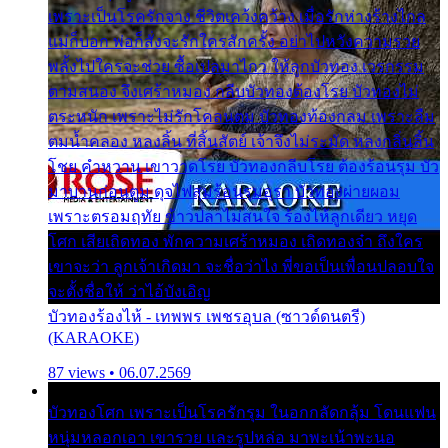
เพราะเป็นโรครักจาง ชีวิตเคว้งคว้าง เมื่อรักห่างร้างไกล
แม่ก็บอก พ่อก็สั่งจะรักใครสักครั้ง อย่าไปหวังความรวย
พลั้งไปใครจะช่วย ซื้อเปลมาไกว ให้ลูกบัวทอง เวรกรรม
ตามสนอง จึงเศร้าหมอง กลีบบัวทองต้องโรย บัวทองไม่
ตระหนัก เพราะไม่รักโคลนตม บัวทองท้องกลม เพราะลืม
ตมน้ำคลอง หลงลิ้น ที่สิ้นสัตย์ เจ้าจึงไม่ระมัด หลงกลิ่นลิ้น
โชย คำหวาน เขาวาดโรย บัวทองกลีบโรย ต้องร้อนรุม บัว
มาบานก่อนตูม ดุจไฟสุมร้อนรุมอุรา บัวทองผ่ายผอม
เพราะตรอมฤทัย ข้าวปลาไม่สนใจ ร้องไห้ลูกเดียว หยุด
โศก เสียเถิดทอง พักความเศร้าหมอง เถิดทองจ๋า ถึงใคร
เขาจะว่า ลูกเจ้าเกิดมา จะชื่อว่าไง พี่ขอเป็นเพื่อนปลอบใจ
จะตั้งชื่อให้ ว่าไอ้บังเอิญ
บัวทองร้องไห้ - เทพพร เพชรอุบล (ซาวด์ดนตรี)
(KARAOKE)
87 views • 06.07.2569
บัวทองโศก เพราะเป็นโรครักรุม ในอกกลัดกลุ้ม โดนแฟน
หนุ่มหลอกเอา เขารวย และรูปหล่อ มาพะเน้าพะนอ