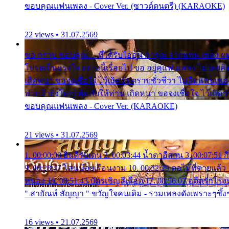
ขอบคุณแฟนเพลง - Cover Ver. (ซาวด์ดนตรี) (KARAOKE)
22 views • 31.07.2569
ขอ กราบ ขอบคุณ.... ที่ได้รับไออุ่น การุณ จากแฟน เพลง 
โปรดเป็นแรงใจ อย่างนี้เรื่อยไป ขอ อยู่คู่แฟนเพลง ไม่เคยคิด
เถิดหนา ขอจงเชื่อใจ ไว้เถิดว่า ตราบชั่วชีวา ไม่ลืมแฟนเพลง 
ฟากฟ้ายิ่งใหญ่ คุ้มภัยให้ท่าน เถิดหนา ขอจงเชื่อใจ ไว้เถิด
ขอบคุณแฟนเพลง - Cover Ver. (KARAOKE)
21 views • 31.07.2569
1. 00:00:00 ยินดีรับเดน 2. 00:03:44 น้ำตาอีสาน 3. 00:07:51
9. 00:28:47 โสนน้อยเรือนงาม 10. 00:32:29 ตอไม้ที่ตายแล้ว 1
หนอง 16. 00:51:43 บัตรเชิญสีเลือด 17. 00:56:07 อดีตรักโ
" สายัณห์ สัญญา " ขวัญใจคนเดิม - รวมเพลงดังเพราะๆซึ้งๆ 
16 views • 21.07.2569