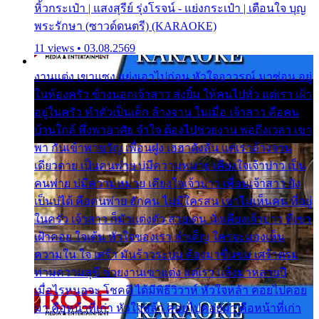
หิ้วกระเป๋า | แสงสุรีย์ รุ่งโรจน์ - แย่งกระเป๋า | เตือนใจ บุญ
พระรักษา (ซาวด์ดนตรี) (KARAOKE)
11 views • 03.08.2569
งานแต่ง เขาแซง แย่งเอาไปก่อน หัวใจอาวรณ์ มาซ่อน อยู่
ในห้องครัว ข้างนอกเจ้าสาว ส่งยิ้ม ให้คนไปทั่ว แต่เรา เฝ้า
อยู่ในครัว ทำตัวเป็นเด็ก ล้างจาน ในเมื่อ เจ้าสาว คือคน
บ้านใกล้ พึ่งพาอาศัย จำใจ ต้องไปช่วยงาน พอถึงเวลา เขา
พา กันเข้าพาขวัญ เพื่อนฝูง เฮฮาดังลั่น แต่เราล้างจาน
เดียวดาย เป็นคนพ่าย บ่มีความหมาย เคียงใจเจ้าบ่าว เป็น
คนพ่าย บ่มีความหมาย เคียงใจเจ้าบ่าว เพื่อนเจ้าสาว ยัง
เป็นบ่ได้ คือคนพ่าย ฮักคน ไม่มีใครสน เขาไม่เห็นคน ที่อยู่
ในครัว เจ้าสาว ก็มัวแต่งตัว สวยเด่น นั่งเคียงเจ้าบ่าว ที่เขา
เฝ้าคอย ใจเต้น หัวใจของเรา ลำเค็ญ ใครจะมองเห็น
ความใน ใจ เศร้า มันร้าวระบม ต้องมาขื่นขม เศร้าตรม
ท่ามความสุขี ช่วยงานเขาแต่ง แต่เรา แล้งมาหลายปี
เมื่อไรหนอจะ โชคดี ได้มีพิธีวิวาห์ หัวใจหล้า คอยไปคอย
มา คือหน้าที่เก่า หัวใจหล้า คอยไปคอยมา คือหน้าที่เก่า