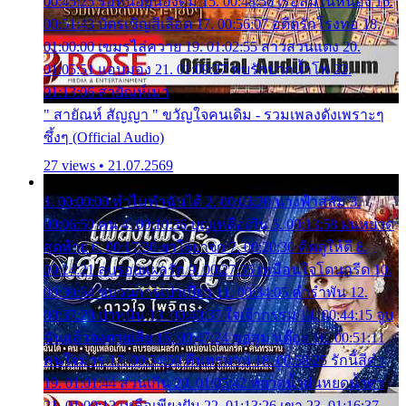
00:45:25 รอหน่อยน้องติ๋ม 15. 00:48:56 เรือล่มในหนอง 16.
00:51:43 บัตรเชิญสีเลือด 17. 00:56:07 อดีตรักโรงทอ 18.
01:00:00 เขมรไล่ควาย 19. 01:02:55 สาวสวนแตง 20.
01:05:51 แอบมอง 21. 01:09:27 พบรักปากน้ำโพ 22.
01:13:06 สายัณห์เมา
" สายัณห์ สัญญา " ขวัญใจคนเดิม - รวมเพลงดังเพราะๆ
ซึ้งๆ (Official Audio)
27 views • 21.07.2569
1. 00:00:00 ทำไมทำฉันได้ 2. 00:03:20 นางฟ้าสลัม 3.
00:06:50 คน 4. 00:10:36 บุญเหลือเกิน 5. 00:13:58 ฝนหยาด
สุดท้าย 6. 00:17:30 ยาใจยาจก 7. 00:20:30 คิดดูให้ดี 8.
00:24:21 ลบรอยแผลรัก 9. 00:27:35 เหมือนใจโดนกรีด 10.
00:30:54 ขบวนการเปาเปียว 11. 00:34:05 คำรำพัน 12.
00:37:20 ปาหนัน 13. 00:40:37 ใจเจ้ากรรม 14. 00:44:15 จูบ
ฉันแล้วจงตายเสีย 15. 00:47:24 ขอสูมาเต๊อะ 16. 00:51:11
คนใจมาร 17. 00:54:50 คืนทรมาน 18. 00:58:25 รักนี้สีดำ
19. 01:01:44 ส่วนเกิน 20. 01:05:42 หยาดน้ำฝนหยดน้ำตา
21. 01:09:13 เหลือเพียงฝัน 22. 01:13:26 เขา 23. 01:16:37