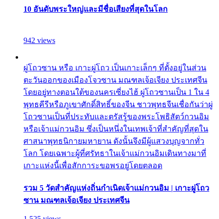
10 อันดับพระใหญ่และมีชื่อเสียงที่สุดในโลก
942 views
ผู่โถวซาน หรือ เกาะผู่โถว เป็นเกาะเล็กๆ ที่ตั้งอยู่ในส่วน
ตะวันออกของเมืองโจวซาน มณฑลเจ้อเจียง ประเทศจีน
โดยอยู่ทางตอนใต้ของนครเซี่ยงไฮ้ ผู่โถวซานเป็น 1 ใน 4
พุทธคีรีหรือภูเขาศักดิ์สิทธิ์ของจีน ชาวพุทธจีนเชื่อกันว่าผู่
โถวซานเป็นที่ประทับและตรัสรู้ของพระโพธิสัตว์กวนอิม
หรือเจ้าแม่กวนอิม ซึ่งเป็นหนึ่งในเทพเจ้าที่สำคัญที่สุดใน
ศาสนาพุทธนิกายมหายาน ดังนั้นจึงมีผู้แสวงบุญจากทั่ว
โลก โดยเฉพาะผู้ที่ศรัทธาในเจ้าแม่กวนอิมเดินทางมาที่
เกาะแห่งนี้เพื่อสักการะขอพรอยู่โดยตลอด
รวม 5 วัดสำคัญแห่งถิ่นกำเนิดเจ้าแม่กวนอิม | เกาะผู่โถว
ซาน มณฑลเจ้อเจียง ประเทศจีน
1,525 views