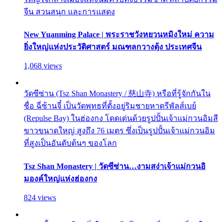
จีน สวนสนุก และการแสดง
New Yuanming Palace | พระราชวังหยวนหมิงใหม่ ความ
ยิ่งใหญ่แห่งประวัติศาสตร์ มณฑลกวางตุ้ง ประเทศจีน
1,068 views
วัดซีซ่าน (Tsz Shan Monastery / 慈山寺) หรือที่รู้จักกันใน
ชื่อ ฉี่ซ้านจี๋ เป็นวัดพุทธที่ตั้งอยู่ริมชายหาดรีพัลส์เบย์
(Repulse Bay) ในฮ่องกง โดดเด่นด้วยรูปปั้นเจ้าแม่กวนอิมสี
ขาวขนาดใหญ่ สูงถึง 76 เมตร ซึ่งเป็นรูปปั้นเจ้าแม่กวนอิม
ที่สูงเป็นอันดับต้นๆ ของโลก
Tsz Shan Monastery | วัดซีซ่าน…งามสง่าเจ้าแม่กวนอิ
มองค์ใหญ่แห่งฮ่องกง
824 views