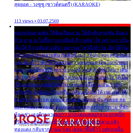
สุดยอด - วงซูซู (ซาวด์ดนตรี) (KARAOKE)
113 views • 03.07.2569
พ่อส่งเงินสามพัน ให้ฉันเรียนราม ได้อีกสักสามพัน ฉันคง
บ๊าย บาย จะไปซื้อกางเกงยีนส์ ลีวายส์มาใส่ เพราะเราเป็น
เด็กใต้ ลีวายส์อย่างเดียว อยากจะโชว์ถึงหิวโซ เด็กใต้ก็ไม่
หวั่น ตกตัวละหลายพัน กัดฟันซื้อมา ให้เด็กเทพเหลียวมอง
และต้องรู้ว่า เด็กใต้ไม่ธรรมดา แต่สุดยอด เดินโยกย้ายเย
ยวน กวนโอ๊ยพอได้ เพราะว่านุ่งลีวายส์ ตัวใหม่ใส่มา เดิน
เข้ามหาลัย จิ๊กโก๊มองหน้า ท่าจะมีปัญหา ไม่พอใจ ได้เป็น
เรื่องแน่นอน แต่ฉันไม่หวั่น เลยแหลงใต้ถามมัน ว่ามัน
พรั่นพรือ มันตอบว่าไม่พรื่อ เปลี่ยนเป็นยิ้มให้ เจอะเด็กใต้
ด้วยกัน ก็เลยรอด สุดยอด สุดยอด สุดยอด มันสุดยอด สุด
ยอด สุดยอด สุดยอด มันสุดยอด แอบหลงรักสาวราม ที่พัก
ห้องเช่า เธอผิวขาวผมยาว ปากแดงแหลงกลาง ถูกสเป็ก
จริงเธอ อยู่ห้องข้างข้าง อยากเข้าไปแหลงกลาง กลัว
ทองแดง กลับจากรามมาเจอ เธอมาซื้อข้าว แต่ก่อนนั้น