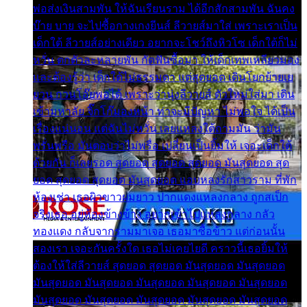
พ่อส่งเงินสามพัน ให้ฉันเรียนราม ได้อีกสักสามพัน ฉันคง
บ๊าย บาย จะไปซื้อกางเกงยีนส์ ลีวายส์มาใส่ เพราะเราเป็น
เด็กใต้ ลีวายส์อย่างเดียว อยากจะโชว์ถึงหิวโซ เด็กใต้ก็ไม่
หวั่น ตกตัวละหลายพัน กัดฟันซื้อมา ให้เด็กเทพเหลียวมอง
และต้องรู้ว่า เด็กใต้ไม่ธรรมดา แต่สุดยอด เดินโยกย้ายเย
ยวน กวนโอ๊ยพอได้ เพราะว่านุ่งลีวายส์ ตัวใหม่ใส่มา เดิน
เข้ามหาลัย จิ๊กโก๊มองหน้า ท่าจะมีปัญหา ไม่พอใจ ได้เป็น
เรื่องแน่นอน แต่ฉันไม่หวั่น เลยแหลงใต้ถามมัน ว่ามัน
พรั่นพรือ มันตอบว่าไม่พรื่อ เปลี่ยนเป็นยิ้มให้ เจอะเด็กใต้
ด้วยกัน ก็เลยรอด สุดยอด สุดยอด สุดยอด มันสุดยอด สุด
ยอด สุดยอด สุดยอด มันสุดยอด แอบหลงรักสาวราม ที่พัก
ห้องเช่า เธอผิวขาวผมยาว ปากแดงแหลงกลาง ถูกสเป็ก
จริงเธอ อยู่ห้องข้างข้าง อยากเข้าไปแหลงกลาง กลัว
ทองแดง กลับจากรามมาเจอ เธอมาซื้อข้าว แต่ก่อนนั้น
สองเรา เจอะกันครั้งใด เธอไม่เคยไยดี คราวนี้เธอยิ้มให้
ต้องให้ใส่ลีวายส์ สุดยอด สุดยอด มันสุดยอด มันสุดยอด
มันสุดยอด มันสุดยอด มันสุดยอด มันสุดยอด มันสุดยอด
มันสุดยอด มันสุดยอด มันสุดยอด มันสุดยอด มันสุดยอด