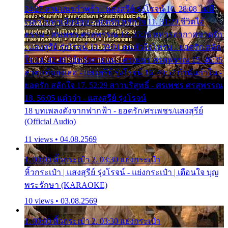
24:27 สามเณรกำพร้า - แสงสุรีย์ รุ่งโรจน์ 10. 28:08 ไม่มี
เวลาไปหาเมียน้อย - ยอดรัก สลักใจ 11. 31:29 ชีวิตไอ้
ธรรม - ศรเพชร ศรสุพรรณ 12. 35:26 ทหารอากาศขาดรัก
- แสงสุรีย์ รุ่งโรจน์ 13. 39:01 คนหัวใจโทรม - ยอดรัก สลัก
ใจ 14. 42:49 ไอ้หวังตายแน่ - ศรเพชร ศรสุพรรณ 15. 46:35
ธาตุแท้ของเธอ - แสงสุรีย์ รุ่งโรจน์ 16. 49:57 กำนันกำใน -
ยอดรัก สลักใจ 17. 52:29 สาวบริสุทธิ์ - ศรเพชร ศรสุพรรณ
18. 56:05 แต๋วจ๋า - แสงสุรีย์ รุ่งโรจน์
18 บทเพลงดังจากฟากฟ้า - ยอดรัก/ศรเพชร/แสงสุรีย์
(Official Audio)
11 views • 04.08.2569
1. 00:00 หิ้วกระเป๋า 2. 03:30 แย่งกระเป๋า
หิ้วกระเป๋า | แสงสุรีย์ รุ่งโรจน์ - แย่งกระเป๋า | เตือนใจ บุญ
พระรักษา (KARAOKE)
10 views • 03.08.2569
1. 00:00 หิ้วกระเป๋า 2. 03:30 แย่งกระเป๋า