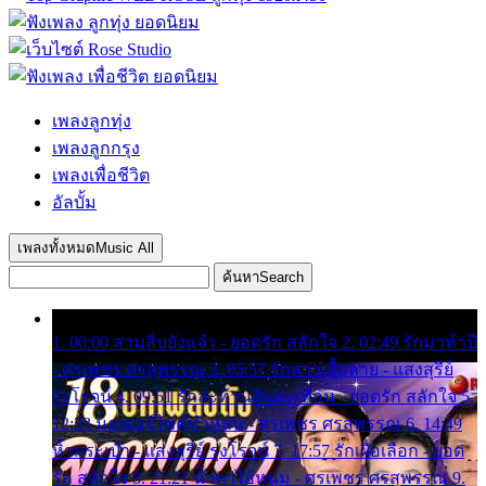
เพลงลูกทุ่ง
เพลงลูกกรุง
เพลงเพื่อชีวิต
อัลบั้ม
เพลงทั้งหมด
Music All
ค้นหา
Search
1. 00:00 สามสิบยังแจ๋ว - ยอดรัก สลักใจ 2. 02:49 รักมาห้าปี
- ศรเพชร ศรสุพรรณ 3. 05:57 รักสาวเสื้อลาย - แสงสุรีย์
รุ่งโรจน์ 4. 09:51 รักสะท้านดินสะเทือน - ยอดรัก สลักใจ 5.
12:23 มอเตอร์ไซค์ทำหล่น - ศรเพชร ศรสุพรรณ 6. 14:49
หิ้วกระเป๋า - แสงสุรีย์ รุ่งโรจน์ 7. 17:57 รักเผื่อเลือก - ยอด
รัก สลักใจ 8. 21:21 น้ำตาไอ้หนุ่ม - ศรเพชร ศรสุพรรณ 9.