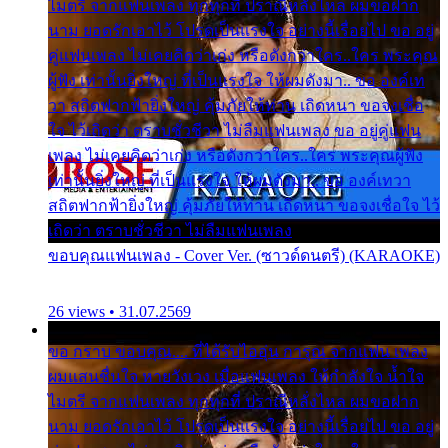
ไมตรี จากแฟนเพลง ทุกทุกที่ ปราณีหลั่งไหล ผมขอฝาก
นาม ยอดรักเอาไว้ โปรดเป็นแรงใจ อย่างนี้เรื่อยไป ขอ อยู่
คู่แฟนเพลง ไม่เคยคิดว่าเก่ง หรือดังกว่าใคร..ใคร พระคุณ
ผู้ฟัง เท่านั้นยิ่งใหญ่ ที่เป็นแรงใจ ให้ผมดังมา.. ขอ องค์เท
วา สถิตฟากฟ้ายิ่งใหญ่ คุ้มภัยให้ท่าน เถิดหนา ขอจงเชื่อ
ใจ ไว้เถิดว่า ตราบชั่วชีวา ไม่ลืมแฟนเพลง ขอ อยู่คู่แฟน
เพลง ไม่เคยคิดว่าเก่ง หรือดังกว่าใคร..ใคร พระคุณผู้ฟัง
เท่านั้นยิ่งใหญ่ ที่เป็นแรงใจ ให้ผมดังมา.. ขอ องค์เทวา
สถิตฟากฟ้ายิ่งใหญ่ คุ้มภัยให้ท่าน เถิดหนา ขอจงเชื่อใจ ไว้
เถิดว่า ตราบชั่วชีวา ไม่ลืมแฟนเพลง
ขอบคุณแฟนเพลง - Cover Ver. (ซาวด์ดนตรี) (KARAOKE)
26 views • 31.07.2569
ขอ กราบ ขอบคุณ.... ที่ได้รับไออุ่น การุณ จากแฟน เพลง
ผมแสนชื่นใจ หายวังเวง เมื่อแฟนเพลง ให้กำลังใจ น้ำใจ
ไมตรี จากแฟนเพลง ทุกทุกที่ ปราณีหลั่งไหล ผมขอฝาก
นาม ยอดรักเอาไว้ โปรดเป็นแรงใจ อย่างนี้เรื่อยไป ขอ อยู่