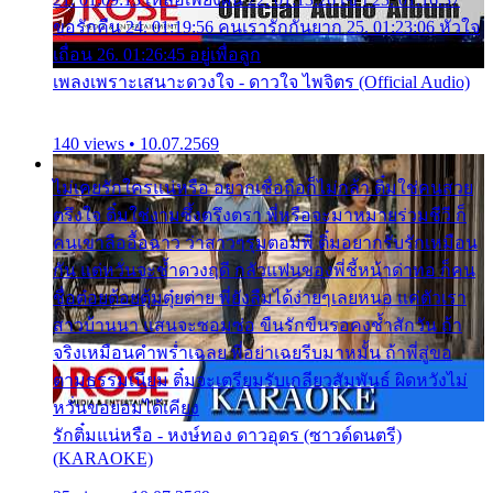
ขอรักคืน 24. 01:19:56 คนเรารักกันยาก 25. 01:23:06 หัวใจ
เถื่อน 26. 01:26:45 อยู่เพื่อลูก
เพลงเพราะเสนาะดวงใจ - ดาวใจ ไพจิตร (Official Audio)
140 views • 10.07.2569
ไม่เคยรักใครแน่หรือ อยากเชื่อถือก็ไม่กล้า ติ๋มใช่คนสวย
ตรึงใจ ติ๋มใช่งามซึ้งตรึงตรา พี่หรือจะมาหมายร่วมชีวี ก็
คนเขาลืออื้อฉาว ว่าสาวๆรุมตอมพี่ ติ๋มอยากรับรักเหมือน
กัน แต่หวั่นจะช้ำดวงฤดี กลัวแฟนของพี่ชี้หน้าด่าทอ ก็คน
ชื่อต๋อยต้อยตุ้มตุ๋ยต่าย พี่ยังลืมได้ง่ายๆเลยหนอ แค่ตัวเรา
สาวบ้านนา แสนจะซอมซ่อ ขืนรักขืนรอคงช้ำสักวัน ถ้า
จริงเหมือนคำพร่ำเฉลย พี่อย่าเฉยรีบมาหมั้น ถ้าพี่สู่ขอ
ตามธรรมเนียม ติ๋มจะเตรียมรับเกลียวสัมพันธ์ ผิดหวังไม่
หวั่นขอยอมได้เคียง
รักติ๋มแน่หรือ - หงษ์ทอง ดาวอุดร (ซาวด์ดนตรี)
(KARAOKE)