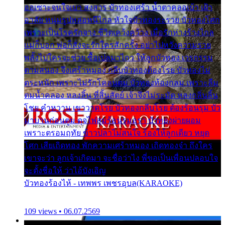
ออเซาะจนใจเบา สงสาร บัวทองเศร้า น้ำตาคลอเบ้า เฝ้า
อาลัย หนุ่มรูปหล่อหนีไกล หัวใจบัวทองระรวย บัวทองโศก
เพราะเป็นโรครักจาง ชีวิตเคว้งคว้าง เมื่อรักห่างร้างไกล
แม่ก็บอก พ่อก็สั่งจะรักใครสักครั้ง อย่าไปหวังความรวย
พลั้งไปใครจะช่วย ซื้อเปลมาไกว ให้ลูกบัวทอง เวรกรรม
ตามสนอง จึงเศร้าหมอง กลีบบัวทองต้องโรย บัวทองไม่
ตระหนัก เพราะไม่รักโคลนตม บัวทองท้องกลม เพราะลืม
ตมน้ำคลอง หลงลิ้น ที่สิ้นสัตย์ เจ้าจึงไม่ระมัด หลงกลิ่นลิ้น
โชย คำหวาน เขาวาดโรย บัวทองกลีบโรย ต้องร้อนรุม บัว
มาบานก่อนตูม ดุจไฟสุมร้อนรุมอุรา บัวทองผ่ายผอม
เพราะตรอมฤทัย ข้าวปลาไม่สนใจ ร้องไห้ลูกเดียว หยุด
โศก เสียเถิดทอง พักความเศร้าหมอง เถิดทองจ๋า ถึงใคร
เขาจะว่า ลูกเจ้าเกิดมา จะชื่อว่าไง พี่ขอเป็นเพื่อนปลอบใจ
จะตั้งชื่อให้ ว่าไอ้บังเอิญ
บัวทองร้องไห้ - เทพพร เพชรอุบล(KARAOKE)
109 views • 06.07.2569