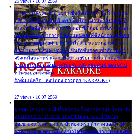
25 views • 10.07.2569
ไม่เคยรักใครแน่หรือ อยากเชื่อถือก็ไม่กล้า ติ๋มใช่คนสวย
ตรึงใจ ติ๋มใช่งามซึ้งตรึงตรา พี่หรือจะมาหมายร่วมชีวี ก็
คนเขาลืออื้อฉาว ว่าสาวๆรุมตอมพี่ ติ๋มอยากรับรักเหมือน
กัน แต่หวั่นจะช้ำดวงฤดี กลัวแฟนของพี่ชี้หน้าด่าทอ ก็คน
ชื่อต๋อยต้อยตุ้มตุ๋ยต่าย พี่ยังลืมได้ง่ายๆเลยหนอ แค่ตัวเรา
สาวบ้านนา แสนจะซอมซ่อ ขืนรักขืนรอคงช้ำสักวัน ถ้า
จริงเหมือนคำพร่ำเฉลย พี่อย่าเฉยรีบมาหมั้น ถ้าพี่สู่ขอ
ตามธรรมเนียม ติ๋มจะเตรียมรับเกลียวสัมพันธ์ ผิดหวังไม่
หวั่นขอยอมได้เคียง
รักติ๋มแน่หรือ - หงษ์ทอง ดาวอุดร (KARAOKE)
27 views • 10.07.2569
บัวทองโศก เพราะเป็นโรครักรุม ในอกกลัดกลุ้ม โดนแฟน
หนุ่มหลอกเอา เขารวย และรูปหล่อ มาพะเน้าพะนอ
ออเซาะจนใจเบา สงสาร บัวทองเศร้า น้ำตาคลอเบ้า เฝ้า
อาลัย หนุ่มรูปหล่อหนีไกล หัวใจบัวทองระรวย บัวทองโศก