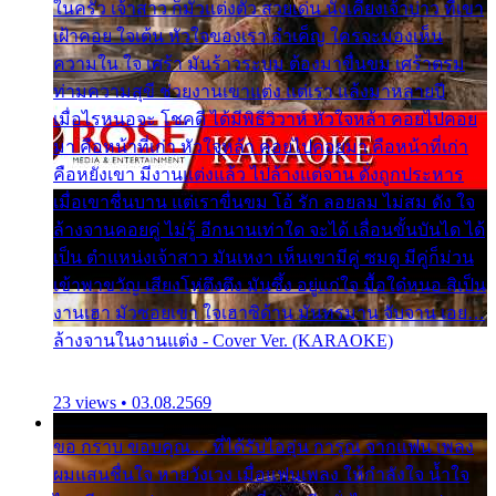
ในครัว เจ้าสาว ก็มัวแต่งตัว สวยเด่น นั่งเคียงเจ้าบ่าว ที่เขา
เฝ้าคอย ใจเต้น หัวใจของเรา ลำเค็ญ ใครจะมองเห็น
ความใน ใจ เศร้า มันร้าวระบม ต้องมาขื่นขม เศร้าตรม
ท่ามความสุขี ช่วยงานเขาแต่ง แต่เรา แล้งมาหลายปี
เมื่อไรหนอจะ โชคดี ได้มีพิธีวิวาห์ หัวใจหล้า คอยไปคอย
มา คือหน้าที่เก่า หัวใจหล้า คอยไปคอยมา คือหน้าที่เก่า
คือหยังเขา มีงานแต่งแล้ว ไปล้างแต่จาน ดั่งถูกประหาร
เมื่อเขาชื่นบาน แต่เราขื่นขม โอ้ รัก ลอยลม ไม่สม ดัง ใจ
ล้างจานคอยคู่ ไม่รู้ อีกนานเท่าใด จะได้ เลื่อนขั้นบันได ได้
เป็น ตำแหน่งเจ้าสาว มันเหงา เห็นเขามีคู่ ซมดู มีคู่ก็ม่วน
เข้าพาขวัญ เสียงโห่ตึงตึง มันซึ้ง อยู่แก่ใจ มื้อใด๋หนอ สิเป็น
งานเฮา มัวซอยเขา ใจเฮาซิด้าน มันทรมาน จับจาน เอย…
ล้างจานในงานแต่ง - Cover Ver. (KARAOKE)
23 views • 03.08.2569
ขอ กราบ ขอบคุณ.... ที่ได้รับไออุ่น การุณ จากแฟน เพลง
ผมแสนชื่นใจ หายวังเวง เมื่อแฟนเพลง ให้กำลังใจ น้ำใจ