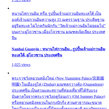
หนานไห่กวนอิม หรือ รูปปั้นเจ้าแม่กวนอิมทะเลใต้ เป็น
องค์เจ้าแม่กวนอิมความสูง 33 เมตรรวมฐาน ประดิษฐาน
อยู่ริมทะเล ไม่ไกลกันนักกับ “วัดเจ้าแม่กวนอิมไม่ยอมไป”
บนเกาะผู่โถวซาน เมืองโจวซาน มณฑลเจ้อเจียง ประเทศ
จีน
Nanhai Guanyin : หนานไห่กวนอิม...รูปปั้นเจ้าแม่กวนอิม
ทะเลใต้, ผู่โถวซาน ประเทศจีน
1,025 views
พระราชวังหยวนหมิงใหม่ (New Yuanming Palace/宮新園
明園) ในเมืองจูไห่ (Zhuhai) มณฑลกวางตุ้ง (Quangdong)
ประเทศจีน เป็นสวนและสถานที่ท่องเที่ยวที่ได้รับแรง
บันดาลใจจากพระราชวังฤดูร้อนเก่า (Old Summer Palace)
หรือหยวนหมิงหยวนในกรุงปักกิ่ง สวนสาธารณะขนาด
ใหญ่ใจกลางเมืองแห่งนี้มีครบทั้งธรรมชาติ สถาปัตยกรรม