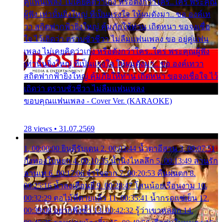
คู่แฟนเพลง ไม่เคยคิดว่าเก่ง หรือดังกว่าใคร..ใคร พระคุณ
ผู้ฟัง เท่านั้นยิ่งใหญ่ ที่เป็นแรงใจ ให้ผมดังมา.. ขอ องค์เท
วา สถิตฟากฟ้ายิ่งใหญ่ คุ้มภัยให้ท่าน เถิดหนา ขอจงเชื่อ
ใจ ไว้เถิดว่า ตราบชั่วชีวา ไม่ลืมแฟนเพลง ขอ อยู่คู่แฟน
เพลง ไม่เคยคิดว่าเก่ง หรือดังกว่าใคร..ใคร พระคุณผู้ฟัง
เท่านั้นยิ่งใหญ่ ที่เป็นแรงใจ ให้ผมดังมา.. ขอ องค์เทวา
สถิตฟากฟ้ายิ่งใหญ่ คุ้มภัยให้ท่าน เถิดหนา ขอจงเชื่อใจ ไว้
เถิดว่า ตราบชั่วชีวา ไม่ลืมแฟนเพลง
ขอบคุณแฟนเพลง - Cover Ver. (KARAOKE)
28 views • 31.07.2569
1. 00:00:00 ยินดีรับเดน 2. 00:03:44 น้ำตาอีสาน 3. 00:07:51
กิ่งทองใบหยก 4. 00:10:35 น้ำนิ่งไหลลึก 5. 00:13:49 ลานรัก
ลานเท 6. 00:17:06 จำใจจาก 7. 00:20:53 คืนฝนตก 8.
00:25:16 น้ำลงเดือนยี่ 9. 00:28:47 โสนน้อยเรือนงาม 10.
00:32:29 ตอไม้ที่ตายแล้ว 11. 00:35:41 น้ำกรดแช่เย็น 12.
00:39:08 อยากฟังซ้ำ 13. 00:42:32 รู้ว่าเขาหลอก 14.