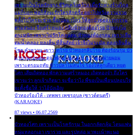
เพราะเป็นโรครักจาง ชีวิตเคว้งคว้าง เมื่อรักห่างร้างไกล
แม่ก็บอก พ่อก็สั่งจะรักใครสักครั้ง อย่าไปหวังความรวย
พลั้งไปใครจะช่วย ซื้อเปลมาไกว ให้ลูกบัวทอง เวรกรรม
ตามสนอง จึงเศร้าหมอง กลีบบัวทองต้องโรย บัวทองไม่
ตระหนัก เพราะไม่รักโคลนตม บัวทองท้องกลม เพราะลืม
ตมน้ำคลอง หลงลิ้น ที่สิ้นสัตย์ เจ้าจึงไม่ระมัด หลงกลิ่นลิ้น
โชย คำหวาน เขาวาดโรย บัวทองกลีบโรย ต้องร้อนรุม บัว
มาบานก่อนตูม ดุจไฟสุมร้อนรุมอุรา บัวทองผ่ายผอม
เพราะตรอมฤทัย ข้าวปลาไม่สนใจ ร้องไห้ลูกเดียว หยุด
โศก เสียเถิดทอง พักความเศร้าหมอง เถิดทองจ๋า ถึงใคร
เขาจะว่า ลูกเจ้าเกิดมา จะชื่อว่าไง พี่ขอเป็นเพื่อนปลอบใจ
จะตั้งชื่อให้ ว่าไอ้บังเอิญ
บัวทองร้องไห้ - เทพพร เพชรอุบล (ซาวด์ดนตรี)
(KARAOKE)
87 views • 06.07.2569
บัวทองโศก เพราะเป็นโรครักรุม ในอกกลัดกลุ้ม โดนแฟน
หนุ่มหลอกเอา เขารวย และรูปหล่อ มาพะเน้าพะนอ