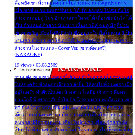
คือหยังเขา มีงานแต่งแล้ว ไปล้างแต่จาน ดั่งถูกประหาร
เมื่อเขาชื่นบาน แต่เราขื่นขม โอ้ รัก ลอยลม ไม่สม ดัง ใจ
ล้างจานคอยคู่ ไม่รู้ อีกนานเท่าใด จะได้ เลื่อนขั้นบันได ได้
เป็น ตำแหน่งเจ้าสาว มันเหงา เห็นเขามีคู่ ซมดู มีคู่ก็ม่วน
เข้าพาขวัญ เสียงโห่ตึงตึง มันซึ้ง อยู่แก่ใจ มื้อใด๋หนอ สิเป็น
งานเฮา มัวซอยเขา ใจเฮาซิด้าน มันทรมาน จับจาน เอย…
ล้างจานในงานแต่ง - Cover Ver. (ซาวด์ดนตรี)
(KARAOKE)
19 views • 03.08.2569
งานแต่ง เขาแซง แย่งเอาไปก่อน หัวใจอาวรณ์ มาซ่อน อยู่
ในห้องครัว ข้างนอกเจ้าสาว ส่งยิ้ม ให้คนไปทั่ว แต่เรา เฝ้า
อยู่ในครัว ทำตัวเป็นเด็ก ล้างจาน ในเมื่อ เจ้าสาว คือคน
บ้านใกล้ พึ่งพาอาศัย จำใจ ต้องไปช่วยงาน พอถึงเวลา เขา
พา กันเข้าพาขวัญ เพื่อนฝูง เฮฮาดังลั่น แต่เราล้างจาน
เดียวดาย เป็นคนพ่าย บ่มีความหมาย เคียงใจเจ้าบ่าว เป็น
คนพ่าย บ่มีความหมาย เคียงใจเจ้าบ่าว เพื่อนเจ้าสาว ยัง
เป็นบ่ได้ คือคนพ่าย ฮักคน ไม่มีใครสน เขาไม่เห็นคน ที่อยู่