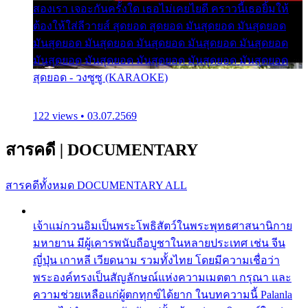
สองเรา เจอะกันครั้งใด เธอไม่เคยไยดี คราวนี้เธอยิ้มให้
ต้องให้ใส่ลีวายส์ สุดยอด สุดยอด มันสุดยอด มันสุดยอด
มันสุดยอด มันสุดยอด มันสุดยอด มันสุดยอด มันสุดยอด
มันสุดยอด มันสุดยอด มันสุดยอด มันสุดยอด มันสุดยอด
สุดยอด - วงซูซู (KARAOKE)
122 views • 03.07.2569
สารคดี
|
DOCUMENTARY
สารคดีทั้งหมด
DOCUMENTARY ALL
เจ้าแม่กวนอิมเป็นพระโพธิสัตว์ในพระพุทธศาสนานิกาย
มหายาน มีผู้เคารพนับถือบูชาในหลายประเทศ เช่น จีน
ญี่ปุ่น เกาหลี เวียดนาม รวมทั้งไทย โดยมีความเชื่อว่า
พระองค์ทรงเป็นสัญลักษณ์แห่งความเมตตา กรุณา และ
ความช่วยเหลือแก่ผู้ตกทุกข์ได้ยาก ในบทความนี้ Palanla