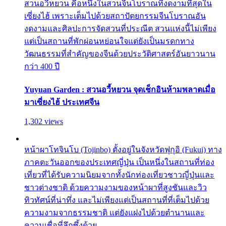
สวนอวี้หยวน คือหนึ่งในสวนจีนโบราณที่งดงามที่สุดใน
เซี่ยงไฮ้ เพราะเต็มไปด้วยสถาปัตยกรรมจีนโบราณอัน
งดงามและศิลปะการจัดสวนที่ประณีต สวนแห่งนี้ไม่เพียง
แต่เป็นสถานที่พักผ่อนหย่อนใจแต่ยังเป็นมรดกทาง
วัฒนธรรมที่สำคัญของจีนด้วยประวัติศาสตร์อันยาวนาน
กว่า 400 ปี
Yuyuan Garden : สวนอวี้หยวน จุดเช็กอินห้ามพลาดเมื่อ
มาเซี่ยงไฮ้ ประเทศจีน
1,302 views
หน้าผาโทจินโบ (Tojinbo) ตั้งอยู่ในจังหวัดฟุกุอิ (Fukui) ทาง
ภาคตะวันออกของประเทศญี่ปุ่น เป็นหนึ่งในสถานที่ท่อง
เที่ยวที่ได้รับความนิยมจากทั้งนักท่องเที่ยวชาวญี่ปุ่นและ
ชาวต่างชาติ ด้วยความงามของหน้าผาที่สูงชันและวิว
ทิวทัศน์ที่น่าทึ่ง และไม่เพียงแต่เป็นสถานที่ที่เต็มไปด้วย
ความงามจากธรรมชาติ แต่ยังแฝงไปด้วยตำนานและ
ความเชื่อที่ลึกซึ้งด้วย