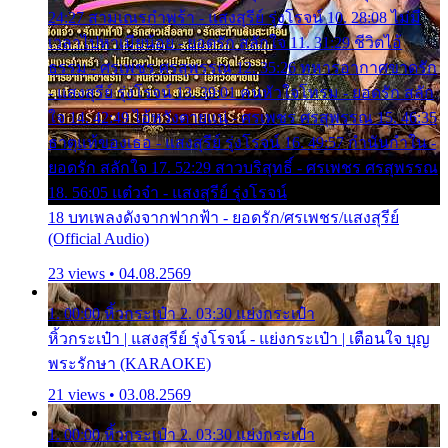
24:27 สามเณรกำพร้า - แสงสุรีย์ รุ่งโรจน์ 10. 28:08 ไม่มี
เวลาไปหาเมียน้อย - ยอดรัก สลักใจ 11. 31:29 ชีวิตไอ้
ธรรม - ศรเพชร ศรสุพรรณ 12. 35:26 ทหารอากาศขาดรัก
- แสงสุรีย์ รุ่งโรจน์ 13. 39:01 คนหัวใจโทรม - ยอดรัก สลัก
ใจ 14. 42:49 ไอ้หวังตายแน่ - ศรเพชร ศรสุพรรณ 15. 46:35
ธาตุแท้ของเธอ - แสงสุรีย์ รุ่งโรจน์ 16. 49:57 กำนันกำใน -
ยอดรัก สลักใจ 17. 52:29 สาวบริสุทธิ์ - ศรเพชร ศรสุพรรณ
18. 56:05 แต๋วจ๋า - แสงสุรีย์ รุ่งโรจน์
18 บทเพลงดังจากฟากฟ้า - ยอดรัก/ศรเพชร/แสงสุรีย์
(Official Audio)
23 views • 04.08.2569
1. 00:00 หิ้วกระเป๋า 2. 03:30 แย่งกระเป๋า
หิ้วกระเป๋า | แสงสุรีย์ รุ่งโรจน์ - แย่งกระเป๋า | เตือนใจ บุญ
พระรักษา (KARAOKE)
21 views • 03.08.2569
1. 00:00 หิ้วกระเป๋า 2. 03:30 แย่งกระเป๋า