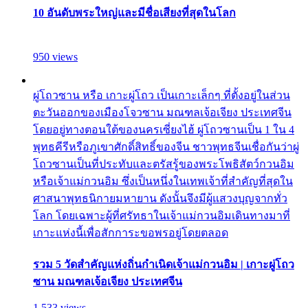
10 อันดับพระใหญ่และมีชื่อเสียงที่สุดในโลก
950 views
ผู่โถวซาน หรือ เกาะผู่โถว เป็นเกาะเล็กๆ ที่ตั้งอยู่ในส่วน
ตะวันออกของเมืองโจวซาน มณฑลเจ้อเจียง ประเทศจีน
โดยอยู่ทางตอนใต้ของนครเซี่ยงไฮ้ ผู่โถวซานเป็น 1 ใน 4
พุทธคีรีหรือภูเขาศักดิ์สิทธิ์ของจีน ชาวพุทธจีนเชื่อกันว่าผู่
โถวซานเป็นที่ประทับและตรัสรู้ของพระโพธิสัตว์กวนอิม
หรือเจ้าแม่กวนอิม ซึ่งเป็นหนึ่งในเทพเจ้าที่สำคัญที่สุดใน
ศาสนาพุทธนิกายมหายาน ดังนั้นจึงมีผู้แสวงบุญจากทั่ว
โลก โดยเฉพาะผู้ที่ศรัทธาในเจ้าแม่กวนอิมเดินทางมาที่
เกาะแห่งนี้เพื่อสักการะขอพรอยู่โดยตลอด
รวม 5 วัดสำคัญแห่งถิ่นกำเนิดเจ้าแม่กวนอิม | เกาะผู่โถว
ซาน มณฑลเจ้อเจียง ประเทศจีน
1,533 views