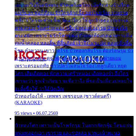
เพราะเป็นโรครักจาง ชีวิตเคว้งคว้าง เมื่อรักห่างร้างไกล
แม่ก็บอก พ่อก็สั่งจะรักใครสักครั้ง อย่าไปหวังความรวย
พลั้งไปใครจะช่วย ซื้อเปลมาไกว ให้ลูกบัวทอง เวรกรรม
ตามสนอง จึงเศร้าหมอง กลีบบัวทองต้องโรย บัวทองไม่
ตระหนัก เพราะไม่รักโคลนตม บัวทองท้องกลม เพราะลืม
ตมน้ำคลอง หลงลิ้น ที่สิ้นสัตย์ เจ้าจึงไม่ระมัด หลงกลิ่นลิ้น
โชย คำหวาน เขาวาดโรย บัวทองกลีบโรย ต้องร้อนรุม บัว
มาบานก่อนตูม ดุจไฟสุมร้อนรุมอุรา บัวทองผ่ายผอม
เพราะตรอมฤทัย ข้าวปลาไม่สนใจ ร้องไห้ลูกเดียว หยุด
โศก เสียเถิดทอง พักความเศร้าหมอง เถิดทองจ๋า ถึงใคร
เขาจะว่า ลูกเจ้าเกิดมา จะชื่อว่าไง พี่ขอเป็นเพื่อนปลอบใจ
จะตั้งชื่อให้ ว่าไอ้บังเอิญ
บัวทองร้องไห้ - เทพพร เพชรอุบล (ซาวด์ดนตรี)
(KARAOKE)
95 views • 06.07.2569
บัวทองโศก เพราะเป็นโรครักรุม ในอกกลัดกลุ้ม โดนแฟน
หนุ่มหลอกเอา เขารวย และรูปหล่อ มาพะเน้าพะนอ