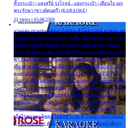
หิ้วกระเป๋า | แสงสุรีย์ รุ่งโรจน์ - แย่งกระเป๋า | เตือนใจ บุญ
พระรักษา (ซาวด์ดนตรี) (KARAOKE)
21 views • 03.08.2569
งานแต่ง เขาแซง แย่งเอาไปก่อน หัวใจอาวรณ์ มาซ่อน อยู่
ในห้องครัว ข้างนอกเจ้าสาว ส่งยิ้ม ให้คนไปทั่ว แต่เรา เฝ้า
อยู่ในครัว ทำตัวเป็นเด็ก ล้างจาน ในเมื่อ เจ้าสาว คือคน
บ้านใกล้ พึ่งพาอาศัย จำใจ ต้องไปช่วยงาน พอถึงเวลา เขา
พา กันเข้าพาขวัญ เพื่อนฝูง เฮฮาดังลั่น แต่เราล้างจาน
เดียวดาย เป็นคนพ่าย บ่มีความหมาย เคียงใจเจ้าบ่าว เป็น
คนพ่าย บ่มีความหมาย เคียงใจเจ้าบ่าว เพื่อนเจ้าสาว ยัง
เป็นบ่ได้ คือคนพ่าย ฮักคน ไม่มีใครสน เขาไม่เห็นคน ที่อยู่
ในครัว เจ้าสาว ก็มัวแต่งตัว สวยเด่น นั่งเคียงเจ้าบ่าว ที่เขา
เฝ้าคอย ใจเต้น หัวใจของเรา ลำเค็ญ ใครจะมองเห็น
ความใน ใจ เศร้า มันร้าวระบม ต้องมาขื่นขม เศร้าตรม
ท่ามความสุขี ช่วยงานเขาแต่ง แต่เรา แล้งมาหลายปี
เมื่อไรหนอจะ โชคดี ได้มีพิธีวิวาห์ หัวใจหล้า คอยไปคอย
มา คือหน้าที่เก่า หัวใจหล้า คอยไปคอยมา คือหน้าที่เก่า