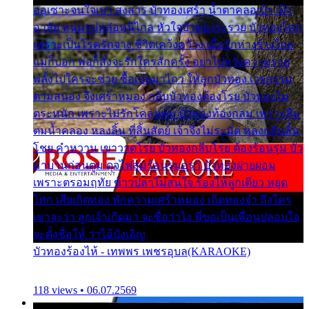
ออเซาะจนใจเบา สงสาร บัวทองเศร้า น้ำตาคลอเบ้า เฝ้า
อาลัย หนุ่มรูปหล่อหนีไกล หัวใจบัวทองระรวย บัวทองโศก
เพราะเป็นโรครักจาง ชีวิตเคว้งคว้าง เมื่อรักห่างร้างไกล
แม่ก็บอก พ่อก็สั่งจะรักใครสักครั้ง อย่าไปหวังความรวย
พลั้งไปใครจะช่วย ซื้อเปลมาไกว ให้ลูกบัวทอง เวรกรรม
ตามสนอง จึงเศร้าหมอง กลีบบัวทองต้องโรย บัวทองไม่
ตระหนัก เพราะไม่รักโคลนตม บัวทองท้องกลม เพราะลืม
ตมน้ำคลอง หลงลิ้น ที่สิ้นสัตย์ เจ้าจึงไม่ระมัด หลงกลิ่นลิ้น
โชย คำหวาน เขาวาดโรย บัวทองกลีบโรย ต้องร้อนรุม บัว
มาบานก่อนตูม ดุจไฟสุมร้อนรุมอุรา บัวทองผ่ายผอม
เพราะตรอมฤทัย ข้าวปลาไม่สนใจ ร้องไห้ลูกเดียว หยุด
โศก เสียเถิดทอง พักความเศร้าหมอง เถิดทองจ๋า ถึงใคร
เขาจะว่า ลูกเจ้าเกิดมา จะชื่อว่าไง พี่ขอเป็นเพื่อนปลอบใจ
จะตั้งชื่อให้ ว่าไอ้บังเอิญ
บัวทองร้องไห้ - เทพพร เพชรอุบล(KARAOKE)
118 views • 06.07.2569