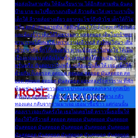
พ่อส่งเงินสามพัน ให้ฉันเรียนราม ได้อีกสักสามพัน ฉันคง
บ๊าย บาย จะไปซื้อกางเกงยีนส์ ลีวายส์มาใส่ เพราะเราเป็น
เด็กใต้ ลีวายส์อย่างเดียว อยากจะโชว์ถึงหิวโซ เด็กใต้ก็ไม่
หวั่น ตกตัวละหลายพัน กัดฟันซื้อมา ให้เด็กเทพเหลียวมอง
และต้องรู้ว่า เด็กใต้ไม่ธรรมดา แต่สุดยอด เดินโยกย้ายเย
ยวน กวนโอ๊ยพอได้ เพราะว่านุ่งลีวายส์ ตัวใหม่ใส่มา เดิน
เข้ามหาลัย จิ๊กโก๊มองหน้า ท่าจะมีปัญหา ไม่พอใจ ได้เป็น
เรื่องแน่นอน แต่ฉันไม่หวั่น เลยแหลงใต้ถามมัน ว่ามัน
พรั่นพรือ มันตอบว่าไม่พรื่อ เปลี่ยนเป็นยิ้มให้ เจอะเด็กใต้
ด้วยกัน ก็เลยรอด สุดยอด สุดยอด สุดยอด มันสุดยอด สุด
ยอด สุดยอด สุดยอด มันสุดยอด แอบหลงรักสาวราม ที่พัก
ห้องเช่า เธอผิวขาวผมยาว ปากแดงแหลงกลาง ถูกสเป็ก
จริงเธอ อยู่ห้องข้างข้าง อยากเข้าไปแหลงกลาง กลัว
ทองแดง กลับจากรามมาเจอ เธอมาซื้อข้าว แต่ก่อนนั้น
สองเรา เจอะกันครั้งใด เธอไม่เคยไยดี คราวนี้เธอยิ้มให้
ต้องให้ใส่ลีวายส์ สุดยอด สุดยอด มันสุดยอด มันสุดยอด
มันสุดยอด มันสุดยอด มันสุดยอด มันสุดยอด มันสุดยอด
มันสุดยอด มันสุดยอด มันสุดยอด มันสุดยอด มันสุดยอด