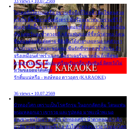
33 views • 10.07.2569
ไม่เคยรักใครแน่หรือ อยากเชื่อถือก็ไม่กล้า ติ๋มใช่คนสวย
ตรึงใจ ติ๋มใช่งามซึ้งตรึงตรา พี่หรือจะมาหมายร่วมชีวี ก็
คนเขาลืออื้อฉาว ว่าสาวๆรุมตอมพี่ ติ๋มอยากรับรักเหมือน
กัน แต่หวั่นจะช้ำดวงฤดี กลัวแฟนของพี่ชี้หน้าด่าทอ ก็คน
ชื่อต๋อยต้อยตุ้มตุ๋ยต่าย พี่ยังลืมได้ง่ายๆเลยหนอ แค่ตัวเรา
สาวบ้านนา แสนจะซอมซ่อ ขืนรักขืนรอคงช้ำสักวัน ถ้า
จริงเหมือนคำพร่ำเฉลย พี่อย่าเฉยรีบมาหมั้น ถ้าพี่สู่ขอ
ตามธรรมเนียม ติ๋มจะเตรียมรับเกลียวสัมพันธ์ ผิดหวังไม่
หวั่นขอยอมได้เคียง
รักติ๋มแน่หรือ - หงษ์ทอง ดาวอุดร (KARAOKE)
36 views • 10.07.2569
บัวทองโศก เพราะเป็นโรครักรุม ในอกกลัดกลุ้ม โดนแฟน
หนุ่มหลอกเอา เขารวย และรูปหล่อ มาพะเน้าพะนอ
ออเซาะจนใจเบา สงสาร บัวทองเศร้า น้ำตาคลอเบ้า เฝ้า
อาลัย หนุ่มรูปหล่อหนีไกล หัวใจบัวทองระรวย บัวทองโศก