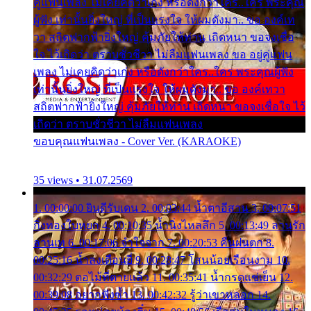
คู่แฟนเพลง ไม่เคยคิดว่าเก่ง หรือดังกว่าใคร..ใคร พระคุณ
ผู้ฟัง เท่านั้นยิ่งใหญ่ ที่เป็นแรงใจ ให้ผมดังมา.. ขอ องค์เท
วา สถิตฟากฟ้ายิ่งใหญ่ คุ้มภัยให้ท่าน เถิดหนา ขอจงเชื่อ
ใจ ไว้เถิดว่า ตราบชั่วชีวา ไม่ลืมแฟนเพลง ขอ อยู่คู่แฟน
เพลง ไม่เคยคิดว่าเก่ง หรือดังกว่าใคร..ใคร พระคุณผู้ฟัง
เท่านั้นยิ่งใหญ่ ที่เป็นแรงใจ ให้ผมดังมา.. ขอ องค์เทวา
สถิตฟากฟ้ายิ่งใหญ่ คุ้มภัยให้ท่าน เถิดหนา ขอจงเชื่อใจ ไว้
เถิดว่า ตราบชั่วชีวา ไม่ลืมแฟนเพลง
ขอบคุณแฟนเพลง - Cover Ver. (KARAOKE)
35 views • 31.07.2569
1. 00:00:00 ยินดีรับเดน 2. 00:03:44 น้ำตาอีสาน 3. 00:07:51
กิ่งทองใบหยก 4. 00:10:35 น้ำนิ่งไหลลึก 5. 00:13:49 ลานรัก
ลานเท 6. 00:17:06 จำใจจาก 7. 00:20:53 คืนฝนตก 8.
00:25:16 น้ำลงเดือนยี่ 9. 00:28:47 โสนน้อยเรือนงาม 10.
00:32:29 ตอไม้ที่ตายแล้ว 11. 00:35:41 น้ำกรดแช่เย็น 12.
00:39:08 อยากฟังซ้ำ 13. 00:42:32 รู้ว่าเขาหลอก 14.