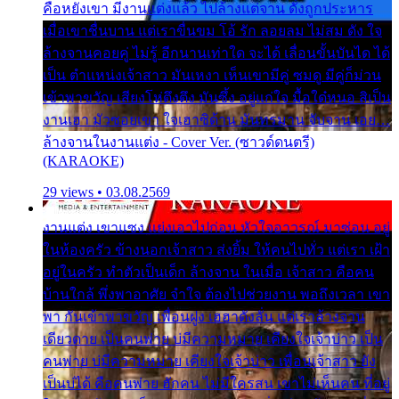
คือหยังเขา มีงานแต่งแล้ว ไปล้างแต่จาน ดั่งถูกประหาร
เมื่อเขาชื่นบาน แต่เราขื่นขม โอ้ รัก ลอยลม ไม่สม ดัง ใจ
ล้างจานคอยคู่ ไม่รู้ อีกนานเท่าใด จะได้ เลื่อนขั้นบันได ได้
เป็น ตำแหน่งเจ้าสาว มันเหงา เห็นเขามีคู่ ซมดู มีคู่ก็ม่วน
เข้าพาขวัญ เสียงโห่ตึงตึง มันซึ้ง อยู่แก่ใจ มื้อใด๋หนอ สิเป็น
งานเฮา มัวซอยเขา ใจเฮาซิด้าน มันทรมาน จับจาน เอย…
ล้างจานในงานแต่ง - Cover Ver. (ซาวด์ดนตรี)
(KARAOKE)
29 views • 03.08.2569
งานแต่ง เขาแซง แย่งเอาไปก่อน หัวใจอาวรณ์ มาซ่อน อยู่
ในห้องครัว ข้างนอกเจ้าสาว ส่งยิ้ม ให้คนไปทั่ว แต่เรา เฝ้า
อยู่ในครัว ทำตัวเป็นเด็ก ล้างจาน ในเมื่อ เจ้าสาว คือคน
บ้านใกล้ พึ่งพาอาศัย จำใจ ต้องไปช่วยงาน พอถึงเวลา เขา
พา กันเข้าพาขวัญ เพื่อนฝูง เฮฮาดังลั่น แต่เราล้างจาน
เดียวดาย เป็นคนพ่าย บ่มีความหมาย เคียงใจเจ้าบ่าว เป็น
คนพ่าย บ่มีความหมาย เคียงใจเจ้าบ่าว เพื่อนเจ้าสาว ยัง
เป็นบ่ได้ คือคนพ่าย ฮักคน ไม่มีใครสน เขาไม่เห็นคน ที่อยู่