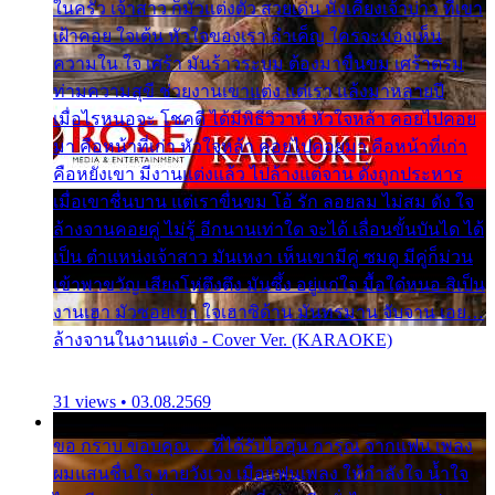
ในครัว เจ้าสาว ก็มัวแต่งตัว สวยเด่น นั่งเคียงเจ้าบ่าว ที่เขา
เฝ้าคอย ใจเต้น หัวใจของเรา ลำเค็ญ ใครจะมองเห็น
ความใน ใจ เศร้า มันร้าวระบม ต้องมาขื่นขม เศร้าตรม
ท่ามความสุขี ช่วยงานเขาแต่ง แต่เรา แล้งมาหลายปี
เมื่อไรหนอจะ โชคดี ได้มีพิธีวิวาห์ หัวใจหล้า คอยไปคอย
มา คือหน้าที่เก่า หัวใจหล้า คอยไปคอยมา คือหน้าที่เก่า
คือหยังเขา มีงานแต่งแล้ว ไปล้างแต่จาน ดั่งถูกประหาร
เมื่อเขาชื่นบาน แต่เราขื่นขม โอ้ รัก ลอยลม ไม่สม ดัง ใจ
ล้างจานคอยคู่ ไม่รู้ อีกนานเท่าใด จะได้ เลื่อนขั้นบันได ได้
เป็น ตำแหน่งเจ้าสาว มันเหงา เห็นเขามีคู่ ซมดู มีคู่ก็ม่วน
เข้าพาขวัญ เสียงโห่ตึงตึง มันซึ้ง อยู่แก่ใจ มื้อใด๋หนอ สิเป็น
งานเฮา มัวซอยเขา ใจเฮาซิด้าน มันทรมาน จับจาน เอย…
ล้างจานในงานแต่ง - Cover Ver. (KARAOKE)
31 views • 03.08.2569
ขอ กราบ ขอบคุณ.... ที่ได้รับไออุ่น การุณ จากแฟน เพลง
ผมแสนชื่นใจ หายวังเวง เมื่อแฟนเพลง ให้กำลังใจ น้ำใจ