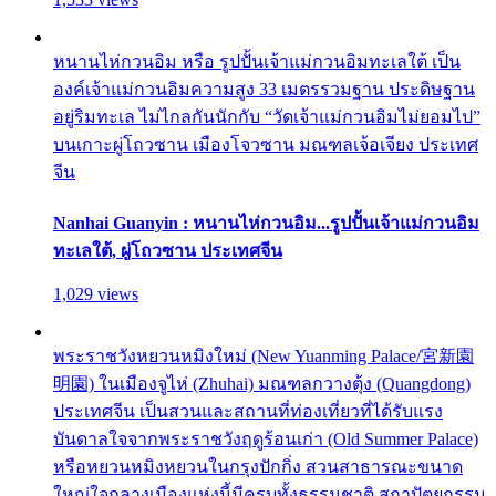
หนานไห่กวนอิม หรือ รูปปั้นเจ้าแม่กวนอิมทะเลใต้ เป็น
องค์เจ้าแม่กวนอิมความสูง 33 เมตรรวมฐาน ประดิษฐาน
อยู่ริมทะเล ไม่ไกลกันนักกับ “วัดเจ้าแม่กวนอิมไม่ยอมไป”
บนเกาะผู่โถวซาน เมืองโจวซาน มณฑลเจ้อเจียง ประเทศ
จีน
Nanhai Guanyin : หนานไห่กวนอิม...รูปปั้นเจ้าแม่กวนอิม
ทะเลใต้, ผู่โถวซาน ประเทศจีน
1,029 views
พระราชวังหยวนหมิงใหม่ (New Yuanming Palace/宮新園
明園) ในเมืองจูไห่ (Zhuhai) มณฑลกวางตุ้ง (Quangdong)
ประเทศจีน เป็นสวนและสถานที่ท่องเที่ยวที่ได้รับแรง
บันดาลใจจากพระราชวังฤดูร้อนเก่า (Old Summer Palace)
หรือหยวนหมิงหยวนในกรุงปักกิ่ง สวนสาธารณะขนาด
ใหญ่ใจกลางเมืองแห่งนี้มีครบทั้งธรรมชาติ สถาปัตยกรรม