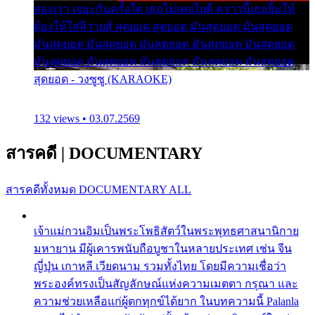
สองเรา เจอะกันครั้งใด เธอไม่เคยไยดี คราวนี้เธอยิ้มให้
ต้องให้ใส่ลีวายส์ สุดยอด สุดยอด มันสุดยอด มันสุดยอด
มันสุดยอด มันสุดยอด มันสุดยอด มันสุดยอด มันสุดยอด
มันสุดยอด มันสุดยอด มันสุดยอด มันสุดยอด มันสุดยอด
สุดยอด - วงซูซู (KARAOKE)
132 views • 03.07.2569
สารคดี
|
DOCUMENTARY
สารคดีทั้งหมด
DOCUMENTARY ALL
เจ้าแม่กวนอิมเป็นพระโพธิสัตว์ในพระพุทธศาสนานิกาย
มหายาน มีผู้เคารพนับถือบูชาในหลายประเทศ เช่น จีน
ญี่ปุ่น เกาหลี เวียดนาม รวมทั้งไทย โดยมีความเชื่อว่า
พระองค์ทรงเป็นสัญลักษณ์แห่งความเมตตา กรุณา และ
ความช่วยเหลือแก่ผู้ตกทุกข์ได้ยาก ในบทความนี้ Palanla