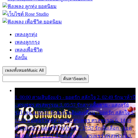
เพลงลูกทุ่ง
เพลงลูกกรุง
เพลงเพื่อชีวิต
อัลบั้ม
เพลงทั้งหมด
Music All
ค้นหา
Search
1. 00:00 สามสิบยังแจ๋ว - ยอดรัก สลักใจ 2. 02:49 รักมาห้าปี
- ศรเพชร ศรสุพรรณ 3. 05:57 รักสาวเสื้อลาย - แสงสุรีย์
รุ่งโรจน์ 4. 09:51 รักสะท้านดินสะเทือน - ยอดรัก สลักใจ 5.
12:23 มอเตอร์ไซค์ทำหล่น - ศรเพชร ศรสุพรรณ 6. 14:49
หิ้วกระเป๋า - แสงสุรีย์ รุ่งโรจน์ 7. 17:57 รักเผื่อเลือก - ยอด
รัก สลักใจ 8. 21:21 น้ำตาไอ้หนุ่ม - ศรเพชร ศรสุพรรณ 9.