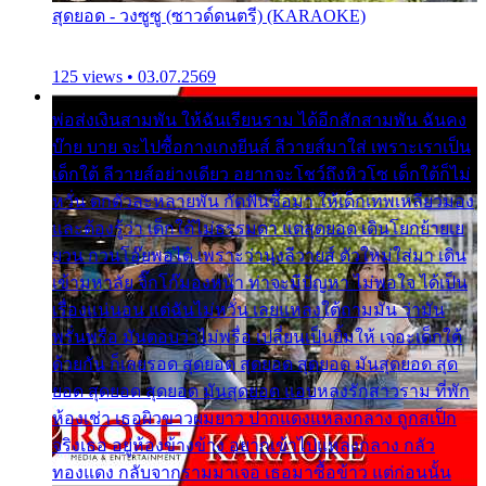
สุดยอด - วงซูซู (ซาวด์ดนตรี) (KARAOKE)
125 views • 03.07.2569
พ่อส่งเงินสามพัน ให้ฉันเรียนราม ได้อีกสักสามพัน ฉันคง
บ๊าย บาย จะไปซื้อกางเกงยีนส์ ลีวายส์มาใส่ เพราะเราเป็น
เด็กใต้ ลีวายส์อย่างเดียว อยากจะโชว์ถึงหิวโซ เด็กใต้ก็ไม่
หวั่น ตกตัวละหลายพัน กัดฟันซื้อมา ให้เด็กเทพเหลียวมอง
และต้องรู้ว่า เด็กใต้ไม่ธรรมดา แต่สุดยอด เดินโยกย้ายเย
ยวน กวนโอ๊ยพอได้ เพราะว่านุ่งลีวายส์ ตัวใหม่ใส่มา เดิน
เข้ามหาลัย จิ๊กโก๊มองหน้า ท่าจะมีปัญหา ไม่พอใจ ได้เป็น
เรื่องแน่นอน แต่ฉันไม่หวั่น เลยแหลงใต้ถามมัน ว่ามัน
พรั่นพรือ มันตอบว่าไม่พรื่อ เปลี่ยนเป็นยิ้มให้ เจอะเด็กใต้
ด้วยกัน ก็เลยรอด สุดยอด สุดยอด สุดยอด มันสุดยอด สุด
ยอด สุดยอด สุดยอด มันสุดยอด แอบหลงรักสาวราม ที่พัก
ห้องเช่า เธอผิวขาวผมยาว ปากแดงแหลงกลาง ถูกสเป็ก
จริงเธอ อยู่ห้องข้างข้าง อยากเข้าไปแหลงกลาง กลัว
ทองแดง กลับจากรามมาเจอ เธอมาซื้อข้าว แต่ก่อนนั้น