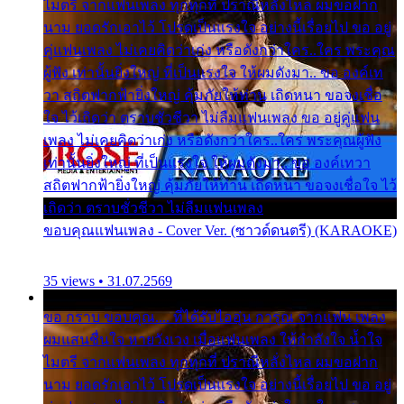
ไมตรี จากแฟนเพลง ทุกทุกที่ ปราณีหลั่งไหล ผมขอฝาก
นาม ยอดรักเอาไว้ โปรดเป็นแรงใจ อย่างนี้เรื่อยไป ขอ อยู่
คู่แฟนเพลง ไม่เคยคิดว่าเก่ง หรือดังกว่าใคร..ใคร พระคุณ
ผู้ฟัง เท่านั้นยิ่งใหญ่ ที่เป็นแรงใจ ให้ผมดังมา.. ขอ องค์เท
วา สถิตฟากฟ้ายิ่งใหญ่ คุ้มภัยให้ท่าน เถิดหนา ขอจงเชื่อ
ใจ ไว้เถิดว่า ตราบชั่วชีวา ไม่ลืมแฟนเพลง ขอ อยู่คู่แฟน
เพลง ไม่เคยคิดว่าเก่ง หรือดังกว่าใคร..ใคร พระคุณผู้ฟัง
เท่านั้นยิ่งใหญ่ ที่เป็นแรงใจ ให้ผมดังมา.. ขอ องค์เทวา
สถิตฟากฟ้ายิ่งใหญ่ คุ้มภัยให้ท่าน เถิดหนา ขอจงเชื่อใจ ไว้
เถิดว่า ตราบชั่วชีวา ไม่ลืมแฟนเพลง
ขอบคุณแฟนเพลง - Cover Ver. (ซาวด์ดนตรี) (KARAOKE)
35 views • 31.07.2569
ขอ กราบ ขอบคุณ.... ที่ได้รับไออุ่น การุณ จากแฟน เพลง
ผมแสนชื่นใจ หายวังเวง เมื่อแฟนเพลง ให้กำลังใจ น้ำใจ
ไมตรี จากแฟนเพลง ทุกทุกที่ ปราณีหลั่งไหล ผมขอฝาก
นาม ยอดรักเอาไว้ โปรดเป็นแรงใจ อย่างนี้เรื่อยไป ขอ อยู่