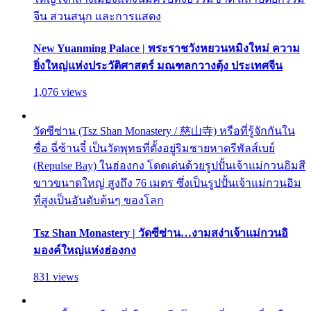
จีน สวนสนุก และการแสดง
New Yuanming Palace | พระราชวังหยวนหมิงใหม่ ความ
ยิ่งใหญ่แห่งประวัติศาสตร์ มณฑลกวางตุ้ง ประเทศจีน
1,076 views
วัดซีซ่าน (Tsz Shan Monastery / 慈山寺) หรือที่รู้จักกันใน
ชื่อ ฉี่ซ้านจี๋ เป็นวัดพุทธที่ตั้งอยู่ริมชายหาดรีพัลส์เบย์
(Repulse Bay) ในฮ่องกง โดดเด่นด้วยรูปปั้นเจ้าแม่กวนอิมสี
ขาวขนาดใหญ่ สูงถึง 76 เมตร ซึ่งเป็นรูปปั้นเจ้าแม่กวนอิม
ที่สูงเป็นอันดับต้นๆ ของโลก
Tsz Shan Monastery | วัดซีซ่าน…งามสง่าเจ้าแม่กวนอิ
มองค์ใหญ่แห่งฮ่องกง
831 views