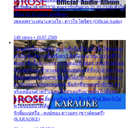
ขอรักคืน 24. 01:19:56 คนเรารักกันยาก 25. 01:23:06 หัวใจ
เถื่อน 26. 01:26:45 อยู่เพื่อลูก
เพลงเพราะเสนาะดวงใจ - ดาวใจ ไพจิตร (Official Audio)
149 views • 10.07.2569
ไม่เคยรักใครแน่หรือ อยากเชื่อถือก็ไม่กล้า ติ๋มใช่คนสวย
ตรึงใจ ติ๋มใช่งามซึ้งตรึงตรา พี่หรือจะมาหมายร่วมชีวี ก็
คนเขาลืออื้อฉาว ว่าสาวๆรุมตอมพี่ ติ๋มอยากรับรักเหมือน
กัน แต่หวั่นจะช้ำดวงฤดี กลัวแฟนของพี่ชี้หน้าด่าทอ ก็คน
ชื่อต๋อยต้อยตุ้มตุ๋ยต่าย พี่ยังลืมได้ง่ายๆเลยหนอ แค่ตัวเรา
สาวบ้านนา แสนจะซอมซ่อ ขืนรักขืนรอคงช้ำสักวัน ถ้า
จริงเหมือนคำพร่ำเฉลย พี่อย่าเฉยรีบมาหมั้น ถ้าพี่สู่ขอ
ตามธรรมเนียม ติ๋มจะเตรียมรับเกลียวสัมพันธ์ ผิดหวังไม่
หวั่นขอยอมได้เคียง
รักติ๋มแน่หรือ - หงษ์ทอง ดาวอุดร (ซาวด์ดนตรี)
(KARAOKE)