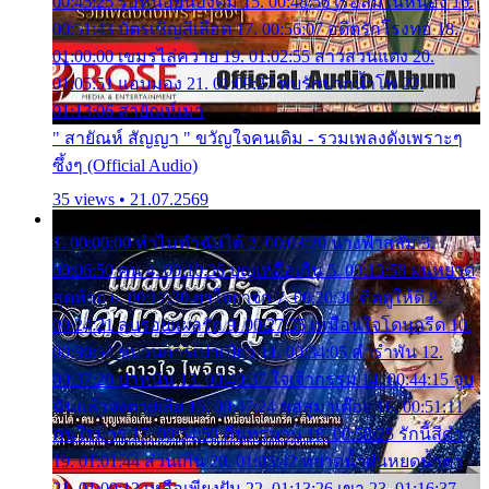
00:45:25 รอหน่อยน้องติ๋ม 15. 00:48:56 เรือล่มในหนอง 16.
00:51:43 บัตรเชิญสีเลือด 17. 00:56:07 อดีตรักโรงทอ 18.
01:00:00 เขมรไล่ควาย 19. 01:02:55 สาวสวนแตง 20.
01:05:51 แอบมอง 21. 01:09:27 พบรักปากน้ำโพ 22.
01:13:06 สายัณห์เมา
" สายัณห์ สัญญา " ขวัญใจคนเดิม - รวมเพลงดังเพราะๆ
ซึ้งๆ (Official Audio)
35 views • 21.07.2569
1. 00:00:00 ทำไมทำฉันได้ 2. 00:03:20 นางฟ้าสลัม 3.
00:06:50 คน 4. 00:10:36 บุญเหลือเกิน 5. 00:13:58 ฝนหยาด
สุดท้าย 6. 00:17:30 ยาใจยาจก 7. 00:20:30 คิดดูให้ดี 8.
00:24:21 ลบรอยแผลรัก 9. 00:27:35 เหมือนใจโดนกรีด 10.
00:30:54 ขบวนการเปาเปียว 11. 00:34:05 คำรำพัน 12.
00:37:20 ปาหนัน 13. 00:40:37 ใจเจ้ากรรม 14. 00:44:15 จูบ
ฉันแล้วจงตายเสีย 15. 00:47:24 ขอสูมาเต๊อะ 16. 00:51:11
คนใจมาร 17. 00:54:50 คืนทรมาน 18. 00:58:25 รักนี้สีดำ
19. 01:01:44 ส่วนเกิน 20. 01:05:42 หยาดน้ำฝนหยดน้ำตา
21. 01:09:13 เหลือเพียงฝัน 22. 01:13:26 เขา 23. 01:16:37