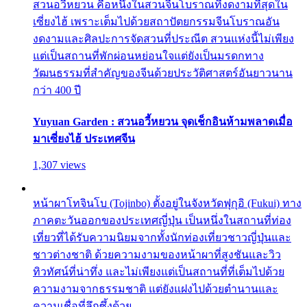
สวนอวี้หยวน คือหนึ่งในสวนจีนโบราณที่งดงามที่สุดใน
เซี่ยงไฮ้ เพราะเต็มไปด้วยสถาปัตยกรรมจีนโบราณอัน
งดงามและศิลปะการจัดสวนที่ประณีต สวนแห่งนี้ไม่เพียง
แต่เป็นสถานที่พักผ่อนหย่อนใจแต่ยังเป็นมรดกทาง
วัฒนธรรมที่สำคัญของจีนด้วยประวัติศาสตร์อันยาวนาน
กว่า 400 ปี
Yuyuan Garden : สวนอวี้หยวน จุดเช็กอินห้ามพลาดเมื่อ
มาเซี่ยงไฮ้ ประเทศจีน
1,307 views
หน้าผาโทจินโบ (Tojinbo) ตั้งอยู่ในจังหวัดฟุกุอิ (Fukui) ทาง
ภาคตะวันออกของประเทศญี่ปุ่น เป็นหนึ่งในสถานที่ท่อง
เที่ยวที่ได้รับความนิยมจากทั้งนักท่องเที่ยวชาวญี่ปุ่นและ
ชาวต่างชาติ ด้วยความงามของหน้าผาที่สูงชันและวิว
ทิวทัศน์ที่น่าทึ่ง และไม่เพียงแต่เป็นสถานที่ที่เต็มไปด้วย
ความงามจากธรรมชาติ แต่ยังแฝงไปด้วยตำนานและ
ความเชื่อที่ลึกซึ้งด้วย