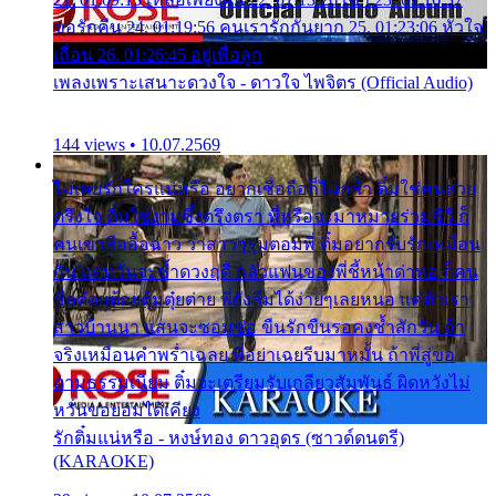
ขอรักคืน 24. 01:19:56 คนเรารักกันยาก 25. 01:23:06 หัวใจ
เถื่อน 26. 01:26:45 อยู่เพื่อลูก
เพลงเพราะเสนาะดวงใจ - ดาวใจ ไพจิตร (Official Audio)
144 views • 10.07.2569
ไม่เคยรักใครแน่หรือ อยากเชื่อถือก็ไม่กล้า ติ๋มใช่คนสวย
ตรึงใจ ติ๋มใช่งามซึ้งตรึงตรา พี่หรือจะมาหมายร่วมชีวี ก็
คนเขาลืออื้อฉาว ว่าสาวๆรุมตอมพี่ ติ๋มอยากรับรักเหมือน
กัน แต่หวั่นจะช้ำดวงฤดี กลัวแฟนของพี่ชี้หน้าด่าทอ ก็คน
ชื่อต๋อยต้อยตุ้มตุ๋ยต่าย พี่ยังลืมได้ง่ายๆเลยหนอ แค่ตัวเรา
สาวบ้านนา แสนจะซอมซ่อ ขืนรักขืนรอคงช้ำสักวัน ถ้า
จริงเหมือนคำพร่ำเฉลย พี่อย่าเฉยรีบมาหมั้น ถ้าพี่สู่ขอ
ตามธรรมเนียม ติ๋มจะเตรียมรับเกลียวสัมพันธ์ ผิดหวังไม่
หวั่นขอยอมได้เคียง
รักติ๋มแน่หรือ - หงษ์ทอง ดาวอุดร (ซาวด์ดนตรี)
(KARAOKE)