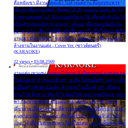
คือหยังเขา มีงานแต่งแล้ว ไปล้างแต่จาน ดั่งถูกประหาร
เมื่อเขาชื่นบาน แต่เราขื่นขม โอ้ รัก ลอยลม ไม่สม ดัง ใจ
ล้างจานคอยคู่ ไม่รู้ อีกนานเท่าใด จะได้ เลื่อนขั้นบันได ได้
เป็น ตำแหน่งเจ้าสาว มันเหงา เห็นเขามีคู่ ซมดู มีคู่ก็ม่วน
เข้าพาขวัญ เสียงโห่ตึงตึง มันซึ้ง อยู่แก่ใจ มื้อใด๋หนอ สิเป็น
งานเฮา มัวซอยเขา ใจเฮาซิด้าน มันทรมาน จับจาน เอย…
ล้างจานในงานแต่ง - Cover Ver. (ซาวด์ดนตรี)
(KARAOKE)
22 views • 03.08.2569
งานแต่ง เขาแซง แย่งเอาไปก่อน หัวใจอาวรณ์ มาซ่อน อยู่
ในห้องครัว ข้างนอกเจ้าสาว ส่งยิ้ม ให้คนไปทั่ว แต่เรา เฝ้า
อยู่ในครัว ทำตัวเป็นเด็ก ล้างจาน ในเมื่อ เจ้าสาว คือคน
บ้านใกล้ พึ่งพาอาศัย จำใจ ต้องไปช่วยงาน พอถึงเวลา เขา
พา กันเข้าพาขวัญ เพื่อนฝูง เฮฮาดังลั่น แต่เราล้างจาน
เดียวดาย เป็นคนพ่าย บ่มีความหมาย เคียงใจเจ้าบ่าว เป็น
คนพ่าย บ่มีความหมาย เคียงใจเจ้าบ่าว เพื่อนเจ้าสาว ยัง
เป็นบ่ได้ คือคนพ่าย ฮักคน ไม่มีใครสน เขาไม่เห็นคน ที่อยู่