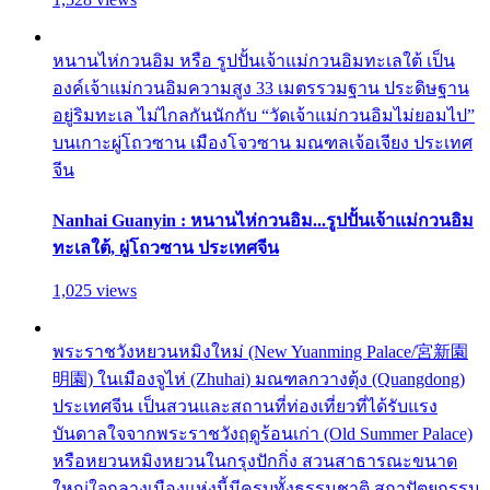
หนานไห่กวนอิม หรือ รูปปั้นเจ้าแม่กวนอิมทะเลใต้ เป็น
องค์เจ้าแม่กวนอิมความสูง 33 เมตรรวมฐาน ประดิษฐาน
อยู่ริมทะเล ไม่ไกลกันนักกับ “วัดเจ้าแม่กวนอิมไม่ยอมไป”
บนเกาะผู่โถวซาน เมืองโจวซาน มณฑลเจ้อเจียง ประเทศ
จีน
Nanhai Guanyin : หนานไห่กวนอิม...รูปปั้นเจ้าแม่กวนอิม
ทะเลใต้, ผู่โถวซาน ประเทศจีน
1,025 views
พระราชวังหยวนหมิงใหม่ (New Yuanming Palace/宮新園
明園) ในเมืองจูไห่ (Zhuhai) มณฑลกวางตุ้ง (Quangdong)
ประเทศจีน เป็นสวนและสถานที่ท่องเที่ยวที่ได้รับแรง
บันดาลใจจากพระราชวังฤดูร้อนเก่า (Old Summer Palace)
หรือหยวนหมิงหยวนในกรุงปักกิ่ง สวนสาธารณะขนาด
ใหญ่ใจกลางเมืองแห่งนี้มีครบทั้งธรรมชาติ สถาปัตยกรรม