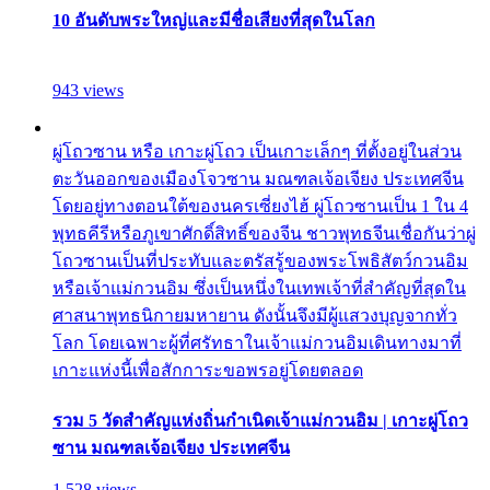
10 อันดับพระใหญ่และมีชื่อเสียงที่สุดในโลก
943 views
ผู่โถวซาน หรือ เกาะผู่โถว เป็นเกาะเล็กๆ ที่ตั้งอยู่ในส่วน
ตะวันออกของเมืองโจวซาน มณฑลเจ้อเจียง ประเทศจีน
โดยอยู่ทางตอนใต้ของนครเซี่ยงไฮ้ ผู่โถวซานเป็น 1 ใน 4
พุทธคีรีหรือภูเขาศักดิ์สิทธิ์ของจีน ชาวพุทธจีนเชื่อกันว่าผู่
โถวซานเป็นที่ประทับและตรัสรู้ของพระโพธิสัตว์กวนอิม
หรือเจ้าแม่กวนอิม ซึ่งเป็นหนึ่งในเทพเจ้าที่สำคัญที่สุดใน
ศาสนาพุทธนิกายมหายาน ดังนั้นจึงมีผู้แสวงบุญจากทั่ว
โลก โดยเฉพาะผู้ที่ศรัทธาในเจ้าแม่กวนอิมเดินทางมาที่
เกาะแห่งนี้เพื่อสักการะขอพรอยู่โดยตลอด
รวม 5 วัดสำคัญแห่งถิ่นกำเนิดเจ้าแม่กวนอิม | เกาะผู่โถว
ซาน มณฑลเจ้อเจียง ประเทศจีน
1,528 views