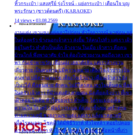
หิ้วกระเป๋า | แสงสุรีย์ รุ่งโรจน์ - แย่งกระเป๋า | เตือนใจ บุญ
พระรักษา (ซาวด์ดนตรี) (KARAOKE)
14 views • 03.08.2569
งานแต่ง เขาแซง แย่งเอาไปก่อน หัวใจอาวรณ์ มาซ่อน อยู่
ในห้องครัว ข้างนอกเจ้าสาว ส่งยิ้ม ให้คนไปทั่ว แต่เรา เฝ้า
อยู่ในครัว ทำตัวเป็นเด็ก ล้างจาน ในเมื่อ เจ้าสาว คือคน
บ้านใกล้ พึ่งพาอาศัย จำใจ ต้องไปช่วยงาน พอถึงเวลา เขา
พา กันเข้าพาขวัญ เพื่อนฝูง เฮฮาดังลั่น แต่เราล้างจาน
เดียวดาย เป็นคนพ่าย บ่มีความหมาย เคียงใจเจ้าบ่าว เป็น
คนพ่าย บ่มีความหมาย เคียงใจเจ้าบ่าว เพื่อนเจ้าสาว ยัง
เป็นบ่ได้ คือคนพ่าย ฮักคน ไม่มีใครสน เขาไม่เห็นคน ที่อยู่
ในครัว เจ้าสาว ก็มัวแต่งตัว สวยเด่น นั่งเคียงเจ้าบ่าว ที่เขา
เฝ้าคอย ใจเต้น หัวใจของเรา ลำเค็ญ ใครจะมองเห็น
ความใน ใจ เศร้า มันร้าวระบม ต้องมาขื่นขม เศร้าตรม
ท่ามความสุขี ช่วยงานเขาแต่ง แต่เรา แล้งมาหลายปี
เมื่อไรหนอจะ โชคดี ได้มีพิธีวิวาห์ หัวใจหล้า คอยไปคอย
มา คือหน้าที่เก่า หัวใจหล้า คอยไปคอยมา คือหน้าที่เก่า