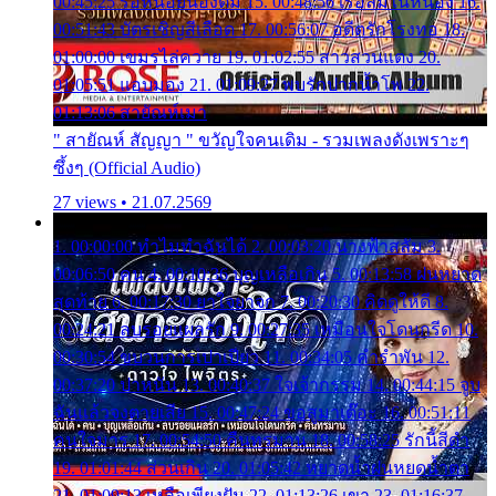
00:45:25 รอหน่อยน้องติ๋ม 15. 00:48:56 เรือล่มในหนอง 16.
00:51:43 บัตรเชิญสีเลือด 17. 00:56:07 อดีตรักโรงทอ 18.
01:00:00 เขมรไล่ควาย 19. 01:02:55 สาวสวนแตง 20.
01:05:51 แอบมอง 21. 01:09:27 พบรักปากน้ำโพ 22.
01:13:06 สายัณห์เมา
" สายัณห์ สัญญา " ขวัญใจคนเดิม - รวมเพลงดังเพราะๆ
ซึ้งๆ (Official Audio)
27 views • 21.07.2569
1. 00:00:00 ทำไมทำฉันได้ 2. 00:03:20 นางฟ้าสลัม 3.
00:06:50 คน 4. 00:10:36 บุญเหลือเกิน 5. 00:13:58 ฝนหยาด
สุดท้าย 6. 00:17:30 ยาใจยาจก 7. 00:20:30 คิดดูให้ดี 8.
00:24:21 ลบรอยแผลรัก 9. 00:27:35 เหมือนใจโดนกรีด 10.
00:30:54 ขบวนการเปาเปียว 11. 00:34:05 คำรำพัน 12.
00:37:20 ปาหนัน 13. 00:40:37 ใจเจ้ากรรม 14. 00:44:15 จูบ
ฉันแล้วจงตายเสีย 15. 00:47:24 ขอสูมาเต๊อะ 16. 00:51:11
คนใจมาร 17. 00:54:50 คืนทรมาน 18. 00:58:25 รักนี้สีดำ
19. 01:01:44 ส่วนเกิน 20. 01:05:42 หยาดน้ำฝนหยดน้ำตา
21. 01:09:13 เหลือเพียงฝัน 22. 01:13:26 เขา 23. 01:16:37