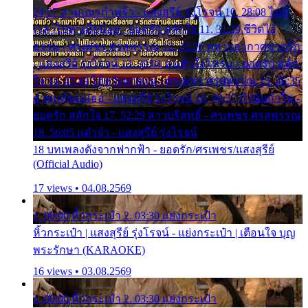
24:27 สามเณรกำพร้า - แสงสุรีย์ รุ่งโรจน์ 10. 28:08 ไม่มี
เวลาไปหาเมียน้อย - ยอดรัก สลักใจ 11. 31:29 ชีวิตไอ้
ธรรม - ศรเพชร ศรสุพรรณ 12. 35:26 ทหารอากาศขาดรัก
- แสงสุรีย์ รุ่งโรจน์ 13. 39:01 คนหัวใจโทรม - ยอดรัก สลัก
ใจ 14. 42:49 ไอ้หวังตายแน่ - ศรเพชร ศรสุพรรณ 15. 46:35
ธาตุแท้ของเธอ - แสงสุรีย์ รุ่งโรจน์ 16. 49:57 กำนันกำใน -
ยอดรัก สลักใจ 17. 52:29 สาวบริสุทธิ์ - ศรเพชร ศรสุพรรณ
18. 56:05 แต๋วจ๋า - แสงสุรีย์ รุ่งโรจน์
18 บทเพลงดังจากฟากฟ้า - ยอดรัก/ศรเพชร/แสงสุรีย์
(Official Audio)
17 views • 04.08.2569
1. 00:00 หิ้วกระเป๋า 2. 03:30 แย่งกระเป๋า
หิ้วกระเป๋า | แสงสุรีย์ รุ่งโรจน์ - แย่งกระเป๋า | เตือนใจ บุญ
พระรักษา (KARAOKE)
16 views • 03.08.2569
1. 00:00 หิ้วกระเป๋า 2. 03:30 แย่งกระเป๋า