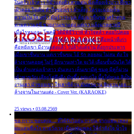
ในครัว เจ้าสาว ก็มัวแต่งตัว สวยเด่น นั่งเคียงเจ้าบ่าว ที่เขา
เฝ้าคอย ใจเต้น หัวใจของเรา ลำเค็ญ ใครจะมองเห็น
ความใน ใจ เศร้า มันร้าวระบม ต้องมาขื่นขม เศร้าตรม
ท่ามความสุขี ช่วยงานเขาแต่ง แต่เรา แล้งมาหลายปี
เมื่อไรหนอจะ โชคดี ได้มีพิธีวิวาห์ หัวใจหล้า คอยไปคอย
มา คือหน้าที่เก่า หัวใจหล้า คอยไปคอยมา คือหน้าที่เก่า
คือหยังเขา มีงานแต่งแล้ว ไปล้างแต่จาน ดั่งถูกประหาร
เมื่อเขาชื่นบาน แต่เราขื่นขม โอ้ รัก ลอยลม ไม่สม ดัง ใจ
ล้างจานคอยคู่ ไม่รู้ อีกนานเท่าใด จะได้ เลื่อนขั้นบันได ได้
เป็น ตำแหน่งเจ้าสาว มันเหงา เห็นเขามีคู่ ซมดู มีคู่ก็ม่วน
เข้าพาขวัญ เสียงโห่ตึงตึง มันซึ้ง อยู่แก่ใจ มื้อใด๋หนอ สิเป็น
งานเฮา มัวซอยเขา ใจเฮาซิด้าน มันทรมาน จับจาน เอย…
ล้างจานในงานแต่ง - Cover Ver. (KARAOKE)
25 views • 03.08.2569
ขอ กราบ ขอบคุณ.... ที่ได้รับไออุ่น การุณ จากแฟน เพลง
ผมแสนชื่นใจ หายวังเวง เมื่อแฟนเพลง ให้กำลังใจ น้ำใจ