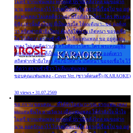
ไมตรี จากแฟนเพลง ทุกทุกที่ ปราณีหลั่งไหล ผมขอฝาก
นาม ยอดรักเอาไว้ โปรดเป็นแรงใจ อย่างนี้เรื่อยไป ขอ อยู่
คู่แฟนเพลง ไม่เคยคิดว่าเก่ง หรือดังกว่าใคร..ใคร พระคุณ
ผู้ฟัง เท่านั้นยิ่งใหญ่ ที่เป็นแรงใจ ให้ผมดังมา.. ขอ องค์เท
วา สถิตฟากฟ้ายิ่งใหญ่ คุ้มภัยให้ท่าน เถิดหนา ขอจงเชื่อ
ใจ ไว้เถิดว่า ตราบชั่วชีวา ไม่ลืมแฟนเพลง ขอ อยู่คู่แฟน
เพลง ไม่เคยคิดว่าเก่ง หรือดังกว่าใคร..ใคร พระคุณผู้ฟัง
เท่านั้นยิ่งใหญ่ ที่เป็นแรงใจ ให้ผมดังมา.. ขอ องค์เทวา
สถิตฟากฟ้ายิ่งใหญ่ คุ้มภัยให้ท่าน เถิดหนา ขอจงเชื่อใจ ไว้
เถิดว่า ตราบชั่วชีวา ไม่ลืมแฟนเพลง
ขอบคุณแฟนเพลง - Cover Ver. (ซาวด์ดนตรี) (KARAOKE)
30 views • 31.07.2569
ขอ กราบ ขอบคุณ.... ที่ได้รับไออุ่น การุณ จากแฟน เพลง
ผมแสนชื่นใจ หายวังเวง เมื่อแฟนเพลง ให้กำลังใจ น้ำใจ
ไมตรี จากแฟนเพลง ทุกทุกที่ ปราณีหลั่งไหล ผมขอฝาก
นาม ยอดรักเอาไว้ โปรดเป็นแรงใจ อย่างนี้เรื่อยไป ขอ อยู่