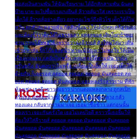
พ่อส่งเงินสามพัน ให้ฉันเรียนราม ได้อีกสักสามพัน ฉันคง
บ๊าย บาย จะไปซื้อกางเกงยีนส์ ลีวายส์มาใส่ เพราะเราเป็น
เด็กใต้ ลีวายส์อย่างเดียว อยากจะโชว์ถึงหิวโซ เด็กใต้ก็ไม่
หวั่น ตกตัวละหลายพัน กัดฟันซื้อมา ให้เด็กเทพเหลียวมอง
และต้องรู้ว่า เด็กใต้ไม่ธรรมดา แต่สุดยอด เดินโยกย้ายเย
ยวน กวนโอ๊ยพอได้ เพราะว่านุ่งลีวายส์ ตัวใหม่ใส่มา เดิน
เข้ามหาลัย จิ๊กโก๊มองหน้า ท่าจะมีปัญหา ไม่พอใจ ได้เป็น
เรื่องแน่นอน แต่ฉันไม่หวั่น เลยแหลงใต้ถามมัน ว่ามัน
พรั่นพรือ มันตอบว่าไม่พรื่อ เปลี่ยนเป็นยิ้มให้ เจอะเด็กใต้
ด้วยกัน ก็เลยรอด สุดยอด สุดยอด สุดยอด มันสุดยอด สุด
ยอด สุดยอด สุดยอด มันสุดยอด แอบหลงรักสาวราม ที่พัก
ห้องเช่า เธอผิวขาวผมยาว ปากแดงแหลงกลาง ถูกสเป็ก
จริงเธอ อยู่ห้องข้างข้าง อยากเข้าไปแหลงกลาง กลัว
ทองแดง กลับจากรามมาเจอ เธอมาซื้อข้าว แต่ก่อนนั้น
สองเรา เจอะกันครั้งใด เธอไม่เคยไยดี คราวนี้เธอยิ้มให้
ต้องให้ใส่ลีวายส์ สุดยอด สุดยอด มันสุดยอด มันสุดยอด
มันสุดยอด มันสุดยอด มันสุดยอด มันสุดยอด มันสุดยอด
มันสุดยอด มันสุดยอด มันสุดยอด มันสุดยอด มันสุดยอด