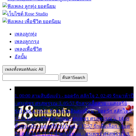
เพลงลูกทุ่ง
เพลงลูกกรุง
เพลงเพื่อชีวิต
อัลบั้ม
เพลงทั้งหมด
Music All
ค้นหา
Search
1. 00:00 สามสิบยังแจ๋ว - ยอดรัก สลักใจ 2. 02:49 รักมาห้าปี
- ศรเพชร ศรสุพรรณ 3. 05:57 รักสาวเสื้อลาย - แสงสุรีย์
รุ่งโรจน์ 4. 09:51 รักสะท้านดินสะเทือน - ยอดรัก สลักใจ 5.
12:23 มอเตอร์ไซค์ทำหล่น - ศรเพชร ศรสุพรรณ 6. 14:49
หิ้วกระเป๋า - แสงสุรีย์ รุ่งโรจน์ 7. 17:57 รักเผื่อเลือก - ยอด
รัก สลักใจ 8. 21:21 น้ำตาไอ้หนุ่ม - ศรเพชร ศรสุพรรณ 9.