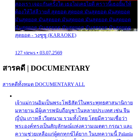
สองเรา เจอะกันครั้งใด เธอไม่เคยไยดี คราวนี้เธอยิ้มให้
ต้องให้ใส่ลีวายส์ สุดยอด สุดยอด มันสุดยอด มันสุดยอด
มันสุดยอด มันสุดยอด มันสุดยอด มันสุดยอด มันสุดยอด
มันสุดยอด มันสุดยอด มันสุดยอด มันสุดยอด มันสุดยอด
สุดยอด - วงซูซู (KARAOKE)
127 views • 03.07.2569
สารคดี
|
DOCUMENTARY
สารคดีทั้งหมด
DOCUMENTARY ALL
เจ้าแม่กวนอิมเป็นพระโพธิสัตว์ในพระพุทธศาสนานิกาย
มหายาน มีผู้เคารพนับถือบูชาในหลายประเทศ เช่น จีน
ญี่ปุ่น เกาหลี เวียดนาม รวมทั้งไทย โดยมีความเชื่อว่า
พระองค์ทรงเป็นสัญลักษณ์แห่งความเมตตา กรุณา และ
ความช่วยเหลือแก่ผู้ตกทุกข์ได้ยาก ในบทความนี้ Palanla