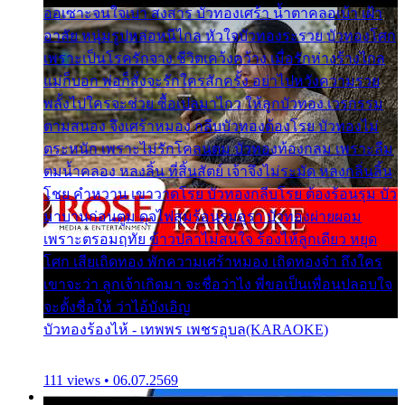
ออเซาะจนใจเบา สงสาร บัวทองเศร้า น้ำตาคลอเบ้า เฝ้า
อาลัย หนุ่มรูปหล่อหนีไกล หัวใจบัวทองระรวย บัวทองโศก
เพราะเป็นโรครักจาง ชีวิตเคว้งคว้าง เมื่อรักห่างร้างไกล
แม่ก็บอก พ่อก็สั่งจะรักใครสักครั้ง อย่าไปหวังความรวย
พลั้งไปใครจะช่วย ซื้อเปลมาไกว ให้ลูกบัวทอง เวรกรรม
ตามสนอง จึงเศร้าหมอง กลีบบัวทองต้องโรย บัวทองไม่
ตระหนัก เพราะไม่รักโคลนตม บัวทองท้องกลม เพราะลืม
ตมน้ำคลอง หลงลิ้น ที่สิ้นสัตย์ เจ้าจึงไม่ระมัด หลงกลิ่นลิ้น
โชย คำหวาน เขาวาดโรย บัวทองกลีบโรย ต้องร้อนรุม บัว
มาบานก่อนตูม ดุจไฟสุมร้อนรุมอุรา บัวทองผ่ายผอม
เพราะตรอมฤทัย ข้าวปลาไม่สนใจ ร้องไห้ลูกเดียว หยุด
โศก เสียเถิดทอง พักความเศร้าหมอง เถิดทองจ๋า ถึงใคร
เขาจะว่า ลูกเจ้าเกิดมา จะชื่อว่าไง พี่ขอเป็นเพื่อนปลอบใจ
จะตั้งชื่อให้ ว่าไอ้บังเอิญ
บัวทองร้องไห้ - เทพพร เพชรอุบล(KARAOKE)
111 views • 06.07.2569