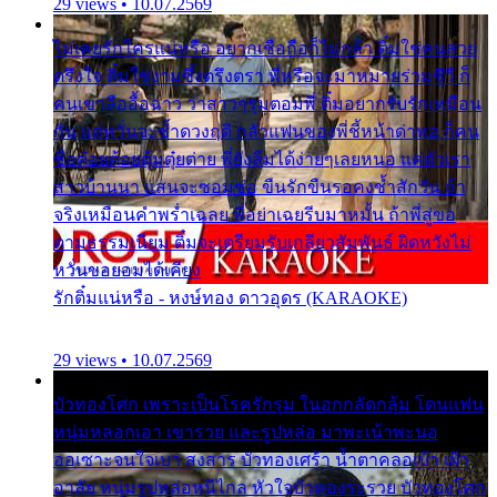
29 views • 10.07.2569
ไม่เคยรักใครแน่หรือ อยากเชื่อถือก็ไม่กล้า ติ๋มใช่คนสวย
ตรึงใจ ติ๋มใช่งามซึ้งตรึงตรา พี่หรือจะมาหมายร่วมชีวี ก็
คนเขาลืออื้อฉาว ว่าสาวๆรุมตอมพี่ ติ๋มอยากรับรักเหมือน
กัน แต่หวั่นจะช้ำดวงฤดี กลัวแฟนของพี่ชี้หน้าด่าทอ ก็คน
ชื่อต๋อยต้อยตุ้มตุ๋ยต่าย พี่ยังลืมได้ง่ายๆเลยหนอ แค่ตัวเรา
สาวบ้านนา แสนจะซอมซ่อ ขืนรักขืนรอคงช้ำสักวัน ถ้า
จริงเหมือนคำพร่ำเฉลย พี่อย่าเฉยรีบมาหมั้น ถ้าพี่สู่ขอ
ตามธรรมเนียม ติ๋มจะเตรียมรับเกลียวสัมพันธ์ ผิดหวังไม่
หวั่นขอยอมได้เคียง
รักติ๋มแน่หรือ - หงษ์ทอง ดาวอุดร (KARAOKE)
29 views • 10.07.2569
บัวทองโศก เพราะเป็นโรครักรุม ในอกกลัดกลุ้ม โดนแฟน
หนุ่มหลอกเอา เขารวย และรูปหล่อ มาพะเน้าพะนอ
ออเซาะจนใจเบา สงสาร บัวทองเศร้า น้ำตาคลอเบ้า เฝ้า
อาลัย หนุ่มรูปหล่อหนีไกล หัวใจบัวทองระรวย บัวทองโศก