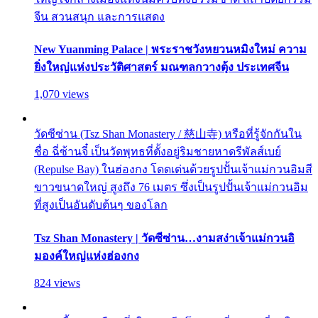
จีน สวนสนุก และการแสดง
New Yuanming Palace | พระราชวังหยวนหมิงใหม่ ความ
ยิ่งใหญ่แห่งประวัติศาสตร์ มณฑลกวางตุ้ง ประเทศจีน
1,070 views
วัดซีซ่าน (Tsz Shan Monastery / 慈山寺) หรือที่รู้จักกันใน
ชื่อ ฉี่ซ้านจี๋ เป็นวัดพุทธที่ตั้งอยู่ริมชายหาดรีพัลส์เบย์
(Repulse Bay) ในฮ่องกง โดดเด่นด้วยรูปปั้นเจ้าแม่กวนอิมสี
ขาวขนาดใหญ่ สูงถึง 76 เมตร ซึ่งเป็นรูปปั้นเจ้าแม่กวนอิม
ที่สูงเป็นอันดับต้นๆ ของโลก
Tsz Shan Monastery | วัดซีซ่าน…งามสง่าเจ้าแม่กวนอิ
มองค์ใหญ่แห่งฮ่องกง
824 views