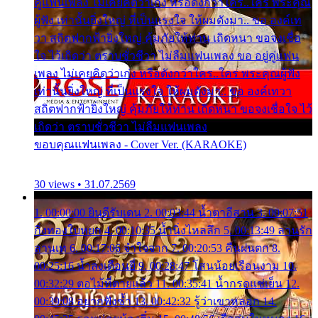
คู่แฟนเพลง ไม่เคยคิดว่าเก่ง หรือดังกว่าใคร..ใคร พระคุณ
ผู้ฟัง เท่านั้นยิ่งใหญ่ ที่เป็นแรงใจ ให้ผมดังมา.. ขอ องค์เท
วา สถิตฟากฟ้ายิ่งใหญ่ คุ้มภัยให้ท่าน เถิดหนา ขอจงเชื่อ
ใจ ไว้เถิดว่า ตราบชั่วชีวา ไม่ลืมแฟนเพลง ขอ อยู่คู่แฟน
เพลง ไม่เคยคิดว่าเก่ง หรือดังกว่าใคร..ใคร พระคุณผู้ฟัง
เท่านั้นยิ่งใหญ่ ที่เป็นแรงใจ ให้ผมดังมา.. ขอ องค์เทวา
สถิตฟากฟ้ายิ่งใหญ่ คุ้มภัยให้ท่าน เถิดหนา ขอจงเชื่อใจ ไว้
เถิดว่า ตราบชั่วชีวา ไม่ลืมแฟนเพลง
ขอบคุณแฟนเพลง - Cover Ver. (KARAOKE)
30 views • 31.07.2569
1. 00:00:00 ยินดีรับเดน 2. 00:03:44 น้ำตาอีสาน 3. 00:07:51
กิ่งทองใบหยก 4. 00:10:35 น้ำนิ่งไหลลึก 5. 00:13:49 ลานรัก
ลานเท 6. 00:17:06 จำใจจาก 7. 00:20:53 คืนฝนตก 8.
00:25:16 น้ำลงเดือนยี่ 9. 00:28:47 โสนน้อยเรือนงาม 10.
00:32:29 ตอไม้ที่ตายแล้ว 11. 00:35:41 น้ำกรดแช่เย็น 12.
00:39:08 อยากฟังซ้ำ 13. 00:42:32 รู้ว่าเขาหลอก 14.