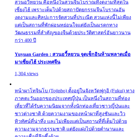
สวนอวี้หยวน คือหนึ่งในสวนจีนโบราณที่งดงามที่สุดใน
เซี่ยงไฮ้ เพราะเต็มไปด้วยสถาปัตยกรรมจีนโบราณอัน
งดงามและศิลปะการจัดสวนที่ประณีต สวนแห่งนี้ไม่เพียง
แต่เป็นสถานที่พักผ่อนหย่อนใจแต่ยังเป็นมรดกทาง
วัฒนธรรมที่สำคัญของจีนด้วยประวัติศาสตร์อันยาวนาน
กว่า 400 ปี
Yuyuan Garden : สวนอวี้หยวน จุดเช็กอินห้ามพลาดเมื่อ
มาเซี่ยงไฮ้ ประเทศจีน
1,304 views
หน้าผาโทจินโบ (Tojinbo) ตั้งอยู่ในจังหวัดฟุกุอิ (Fukui) ทาง
ภาคตะวันออกของประเทศญี่ปุ่น เป็นหนึ่งในสถานที่ท่อง
เที่ยวที่ได้รับความนิยมจากทั้งนักท่องเที่ยวชาวญี่ปุ่นและ
ชาวต่างชาติ ด้วยความงามของหน้าผาที่สูงชันและวิว
ทิวทัศน์ที่น่าทึ่ง และไม่เพียงแต่เป็นสถานที่ที่เต็มไปด้วย
ความงามจากธรรมชาติ แต่ยังแฝงไปด้วยตำนานและ
ความเชื่อที่ลึกซึ้งด้วย