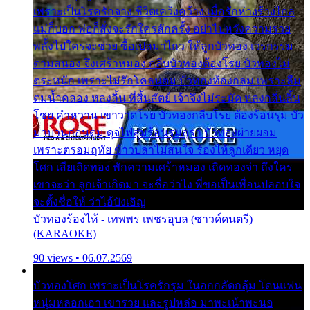
เพราะเป็นโรครักจาง ชีวิตเคว้งคว้าง เมื่อรักห่างร้างไกล
แม่ก็บอก พ่อก็สั่งจะรักใครสักครั้ง อย่าไปหวังความรวย
พลั้งไปใครจะช่วย ซื้อเปลมาไกว ให้ลูกบัวทอง เวรกรรม
ตามสนอง จึงเศร้าหมอง กลีบบัวทองต้องโรย บัวทองไม่
ตระหนัก เพราะไม่รักโคลนตม บัวทองท้องกลม เพราะลืม
ตมน้ำคลอง หลงลิ้น ที่สิ้นสัตย์ เจ้าจึงไม่ระมัด หลงกลิ่นลิ้น
โชย คำหวาน เขาวาดโรย บัวทองกลีบโรย ต้องร้อนรุม บัว
มาบานก่อนตูม ดุจไฟสุมร้อนรุมอุรา บัวทองผ่ายผอม
เพราะตรอมฤทัย ข้าวปลาไม่สนใจ ร้องไห้ลูกเดียว หยุด
โศก เสียเถิดทอง พักความเศร้าหมอง เถิดทองจ๋า ถึงใคร
เขาจะว่า ลูกเจ้าเกิดมา จะชื่อว่าไง พี่ขอเป็นเพื่อนปลอบใจ
จะตั้งชื่อให้ ว่าไอ้บังเอิญ
บัวทองร้องไห้ - เทพพร เพชรอุบล (ซาวด์ดนตรี)
(KARAOKE)
90 views • 06.07.2569
บัวทองโศก เพราะเป็นโรครักรุม ในอกกลัดกลุ้ม โดนแฟน
หนุ่มหลอกเอา เขารวย และรูปหล่อ มาพะเน้าพะนอ