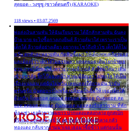
สุดยอด - วงซูซู (ซาวด์ดนตรี) (KARAOKE)
118 views • 03.07.2569
พ่อส่งเงินสามพัน ให้ฉันเรียนราม ได้อีกสักสามพัน ฉันคง
บ๊าย บาย จะไปซื้อกางเกงยีนส์ ลีวายส์มาใส่ เพราะเราเป็น
เด็กใต้ ลีวายส์อย่างเดียว อยากจะโชว์ถึงหิวโซ เด็กใต้ก็ไม่
หวั่น ตกตัวละหลายพัน กัดฟันซื้อมา ให้เด็กเทพเหลียวมอง
และต้องรู้ว่า เด็กใต้ไม่ธรรมดา แต่สุดยอด เดินโยกย้ายเย
ยวน กวนโอ๊ยพอได้ เพราะว่านุ่งลีวายส์ ตัวใหม่ใส่มา เดิน
เข้ามหาลัย จิ๊กโก๊มองหน้า ท่าจะมีปัญหา ไม่พอใจ ได้เป็น
เรื่องแน่นอน แต่ฉันไม่หวั่น เลยแหลงใต้ถามมัน ว่ามัน
พรั่นพรือ มันตอบว่าไม่พรื่อ เปลี่ยนเป็นยิ้มให้ เจอะเด็กใต้
ด้วยกัน ก็เลยรอด สุดยอด สุดยอด สุดยอด มันสุดยอด สุด
ยอด สุดยอด สุดยอด มันสุดยอด แอบหลงรักสาวราม ที่พัก
ห้องเช่า เธอผิวขาวผมยาว ปากแดงแหลงกลาง ถูกสเป็ก
จริงเธอ อยู่ห้องข้างข้าง อยากเข้าไปแหลงกลาง กลัว
ทองแดง กลับจากรามมาเจอ เธอมาซื้อข้าว แต่ก่อนนั้น