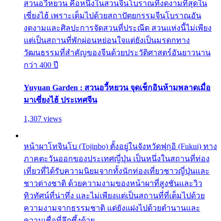
สวนอวี้หยวน คือหนึ่งในสวนจีนโบราณที่งดงามที่สุดใน
เซี่ยงไฮ้ เพราะเต็มไปด้วยสถาปัตยกรรมจีนโบราณอัน
งดงามและศิลปะการจัดสวนที่ประณีต สวนแห่งนี้ไม่เพียง
แต่เป็นสถานที่พักผ่อนหย่อนใจแต่ยังเป็นมรดกทาง
วัฒนธรรมที่สำคัญของจีนด้วยประวัติศาสตร์อันยาวนาน
กว่า 400 ปี
Yuyuan Garden : สวนอวี้หยวน จุดเช็กอินห้ามพลาดเมื่อ
มาเซี่ยงไฮ้ ประเทศจีน
1,307 views
หน้าผาโทจินโบ (Tojinbo) ตั้งอยู่ในจังหวัดฟุกุอิ (Fukui) ทาง
ภาคตะวันออกของประเทศญี่ปุ่น เป็นหนึ่งในสถานที่ท่อง
เที่ยวที่ได้รับความนิยมจากทั้งนักท่องเที่ยวชาวญี่ปุ่นและ
ชาวต่างชาติ ด้วยความงามของหน้าผาที่สูงชันและวิว
ทิวทัศน์ที่น่าทึ่ง และไม่เพียงแต่เป็นสถานที่ที่เต็มไปด้วย
ความงามจากธรรมชาติ แต่ยังแฝงไปด้วยตำนานและ
ความเชื่อที่ลึกซึ้งด้วย