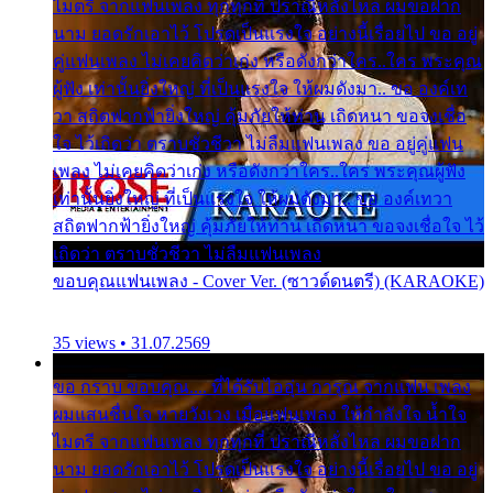
ไมตรี จากแฟนเพลง ทุกทุกที่ ปราณีหลั่งไหล ผมขอฝาก
นาม ยอดรักเอาไว้ โปรดเป็นแรงใจ อย่างนี้เรื่อยไป ขอ อยู่
คู่แฟนเพลง ไม่เคยคิดว่าเก่ง หรือดังกว่าใคร..ใคร พระคุณ
ผู้ฟัง เท่านั้นยิ่งใหญ่ ที่เป็นแรงใจ ให้ผมดังมา.. ขอ องค์เท
วา สถิตฟากฟ้ายิ่งใหญ่ คุ้มภัยให้ท่าน เถิดหนา ขอจงเชื่อ
ใจ ไว้เถิดว่า ตราบชั่วชีวา ไม่ลืมแฟนเพลง ขอ อยู่คู่แฟน
เพลง ไม่เคยคิดว่าเก่ง หรือดังกว่าใคร..ใคร พระคุณผู้ฟัง
เท่านั้นยิ่งใหญ่ ที่เป็นแรงใจ ให้ผมดังมา.. ขอ องค์เทวา
สถิตฟากฟ้ายิ่งใหญ่ คุ้มภัยให้ท่าน เถิดหนา ขอจงเชื่อใจ ไว้
เถิดว่า ตราบชั่วชีวา ไม่ลืมแฟนเพลง
ขอบคุณแฟนเพลง - Cover Ver. (ซาวด์ดนตรี) (KARAOKE)
35 views • 31.07.2569
ขอ กราบ ขอบคุณ.... ที่ได้รับไออุ่น การุณ จากแฟน เพลง
ผมแสนชื่นใจ หายวังเวง เมื่อแฟนเพลง ให้กำลังใจ น้ำใจ
ไมตรี จากแฟนเพลง ทุกทุกที่ ปราณีหลั่งไหล ผมขอฝาก
นาม ยอดรักเอาไว้ โปรดเป็นแรงใจ อย่างนี้เรื่อยไป ขอ อยู่