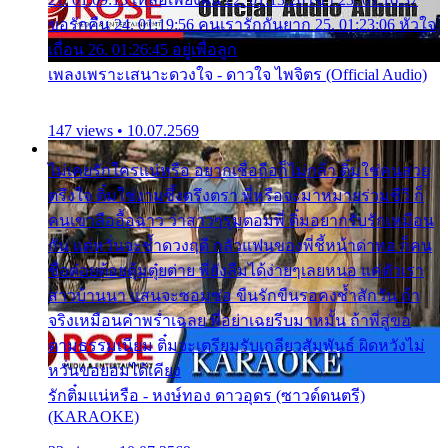
ขอรักคืน 24. 01:19:56 คนเรารักกันยาก 25. 01:23:06 หัวใจ
เถื่อน 26. 01:26:45 อยู่เพื่อลูก
เพลงเพราะเสนาะดวงใจ - ดาวใจ ไพจิตร (Official Audio)
147 views • 10.07.2569
ไม่เคยรักใครแน่หรือ อยากเชื่อถือก็ไม่กล้า ติ๋มใช่คนสวย
ตรึงใจ ติ๋มใช่งามซึ้งตรึงตรา พี่หรือจะมาหมายร่วมชีวี ก็
คนเขาลืออื้อฉาว ว่าสาวๆรุมตอมพี่ ติ๋มอยากรับรักเหมือน
กัน แต่หวั่นจะช้ำดวงฤดี กลัวแฟนของพี่ชี้หน้าด่าทอ ก็คน
ชื่อต๋อยต้อยตุ้มตุ๋ยต่าย พี่ยังลืมได้ง่ายๆเลยหนอ แค่ตัวเรา
สาวบ้านนา แสนจะซอมซ่อ ขืนรักขืนรอคงช้ำสักวัน ถ้า
จริงเหมือนคำพร่ำเฉลย พี่อย่าเฉยรีบมาหมั้น ถ้าพี่สู่ขอ
ตามธรรมเนียม ติ๋มจะเตรียมรับเกลียวสัมพันธ์ ผิดหวังไม่
หวั่นขอยอมได้เคียง
รักติ๋มแน่หรือ - หงษ์ทอง ดาวอุดร (ซาวด์ดนตรี)
(KARAOKE)