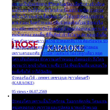
เพราะเป็นโรครักจาง ชีวิตเคว้งคว้าง เมื่อรักห่างร้างไกล
แม่ก็บอก พ่อก็สั่งจะรักใครสักครั้ง อย่าไปหวังความรวย
พลั้งไปใครจะช่วย ซื้อเปลมาไกว ให้ลูกบัวทอง เวรกรรม
ตามสนอง จึงเศร้าหมอง กลีบบัวทองต้องโรย บัวทองไม่
ตระหนัก เพราะไม่รักโคลนตม บัวทองท้องกลม เพราะลืม
ตมน้ำคลอง หลงลิ้น ที่สิ้นสัตย์ เจ้าจึงไม่ระมัด หลงกลิ่นลิ้น
โชย คำหวาน เขาวาดโรย บัวทองกลีบโรย ต้องร้อนรุม บัว
มาบานก่อนตูม ดุจไฟสุมร้อนรุมอุรา บัวทองผ่ายผอม
เพราะตรอมฤทัย ข้าวปลาไม่สนใจ ร้องไห้ลูกเดียว หยุด
โศก เสียเถิดทอง พักความเศร้าหมอง เถิดทองจ๋า ถึงใคร
เขาจะว่า ลูกเจ้าเกิดมา จะชื่อว่าไง พี่ขอเป็นเพื่อนปลอบใจ
จะตั้งชื่อให้ ว่าไอ้บังเอิญ
บัวทองร้องไห้ - เทพพร เพชรอุบล (ซาวด์ดนตรี)
(KARAOKE)
95 views • 06.07.2569
บัวทองโศก เพราะเป็นโรครักรุม ในอกกลัดกลุ้ม โดนแฟน
หนุ่มหลอกเอา เขารวย และรูปหล่อ มาพะเน้าพะนอ