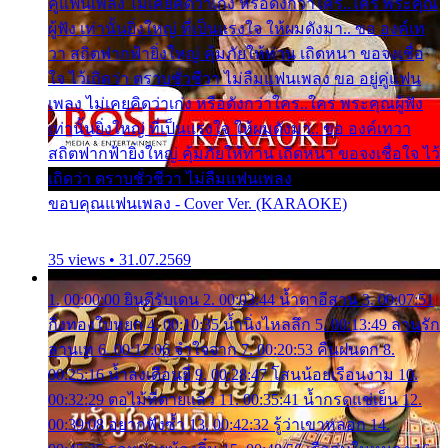
คู่แฟนเพลง ไม่เคยคิดว่าเก่ง หรือดังกว่าใคร..ใคร พระคุณ
ผู้ฟัง เท่านั้นยิ่งใหญ่ ที่เป็นแรงใจ ให้ผมดังมา.. ขอ องค์เท
วา สถิตฟากฟ้ายิ่งใหญ่ คุ้มภัยให้ท่าน เถิดหนา ขอจงเชื่อ
ใจ ไว้เถิดว่า ตราบชั่วชีวา ไม่ลืมแฟนเพลง ขอ อยู่คู่แฟน
เพลง ไม่เคยคิดว่าเก่ง หรือดังกว่าใคร..ใคร พระคุณผู้ฟัง
เท่านั้นยิ่งใหญ่ ที่เป็นแรงใจ ให้ผมดังมา.. ขอ องค์เทวา
สถิตฟากฟ้ายิ่งใหญ่ คุ้มภัยให้ท่าน เถิดหนา ขอจงเชื่อใจ ไว้
เถิดว่า ตราบชั่วชีวา ไม่ลืมแฟนเพลง
ขอบคุณแฟนเพลง - Cover Ver. (KARAOKE)
35 views • 31.07.2569
1. 00:00:00 ยินดีรับเดน 2. 00:03:44 น้ำตาอีสาน 3. 00:07:51
กิ่งทองใบหยก 4. 00:10:35 น้ำนิ่งไหลลึก 5. 00:13:49 ลานรัก
ลานเท 6. 00:17:06 จำใจจาก 7. 00:20:53 คืนฝนตก 8.
00:25:16 น้ำลงเดือนยี่ 9. 00:28:47 โสนน้อยเรือนงาม 10.
00:32:29 ตอไม้ที่ตายแล้ว 11. 00:35:41 น้ำกรดแช่เย็น 12.
00:39:08 อยากฟังซ้ำ 13. 00:42:32 รู้ว่าเขาหลอก 14.