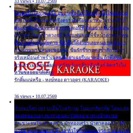
33 views • 10.07.2569
ไม่เคยรักใครแน่หรือ อยากเชื่อถือก็ไม่กล้า ติ๋มใช่คนสวย
ตรึงใจ ติ๋มใช่งามซึ้งตรึงตรา พี่หรือจะมาหมายร่วมชีวี ก็
คนเขาลืออื้อฉาว ว่าสาวๆรุมตอมพี่ ติ๋มอยากรับรักเหมือน
กัน แต่หวั่นจะช้ำดวงฤดี กลัวแฟนของพี่ชี้หน้าด่าทอ ก็คน
ชื่อต๋อยต้อยตุ้มตุ๋ยต่าย พี่ยังลืมได้ง่ายๆเลยหนอ แค่ตัวเรา
สาวบ้านนา แสนจะซอมซ่อ ขืนรักขืนรอคงช้ำสักวัน ถ้า
จริงเหมือนคำพร่ำเฉลย พี่อย่าเฉยรีบมาหมั้น ถ้าพี่สู่ขอ
ตามธรรมเนียม ติ๋มจะเตรียมรับเกลียวสัมพันธ์ ผิดหวังไม่
หวั่นขอยอมได้เคียง
รักติ๋มแน่หรือ - หงษ์ทอง ดาวอุดร (KARAOKE)
36 views • 10.07.2569
บัวทองโศก เพราะเป็นโรครักรุม ในอกกลัดกลุ้ม โดนแฟน
หนุ่มหลอกเอา เขารวย และรูปหล่อ มาพะเน้าพะนอ
ออเซาะจนใจเบา สงสาร บัวทองเศร้า น้ำตาคลอเบ้า เฝ้า
อาลัย หนุ่มรูปหล่อหนีไกล หัวใจบัวทองระรวย บัวทองโศก