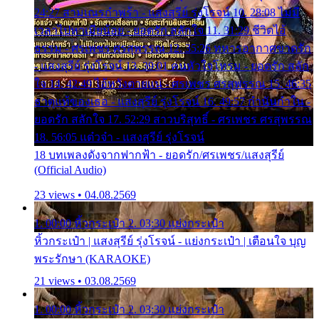
24:27 สามเณรกำพร้า - แสงสุรีย์ รุ่งโรจน์ 10. 28:08 ไม่มี
เวลาไปหาเมียน้อย - ยอดรัก สลักใจ 11. 31:29 ชีวิตไอ้
ธรรม - ศรเพชร ศรสุพรรณ 12. 35:26 ทหารอากาศขาดรัก
- แสงสุรีย์ รุ่งโรจน์ 13. 39:01 คนหัวใจโทรม - ยอดรัก สลัก
ใจ 14. 42:49 ไอ้หวังตายแน่ - ศรเพชร ศรสุพรรณ 15. 46:35
ธาตุแท้ของเธอ - แสงสุรีย์ รุ่งโรจน์ 16. 49:57 กำนันกำใน -
ยอดรัก สลักใจ 17. 52:29 สาวบริสุทธิ์ - ศรเพชร ศรสุพรรณ
18. 56:05 แต๋วจ๋า - แสงสุรีย์ รุ่งโรจน์
18 บทเพลงดังจากฟากฟ้า - ยอดรัก/ศรเพชร/แสงสุรีย์
(Official Audio)
23 views • 04.08.2569
1. 00:00 หิ้วกระเป๋า 2. 03:30 แย่งกระเป๋า
หิ้วกระเป๋า | แสงสุรีย์ รุ่งโรจน์ - แย่งกระเป๋า | เตือนใจ บุญ
พระรักษา (KARAOKE)
21 views • 03.08.2569
1. 00:00 หิ้วกระเป๋า 2. 03:30 แย่งกระเป๋า