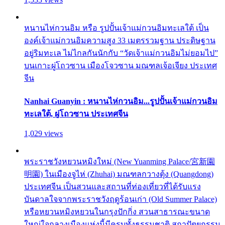
หนานไห่กวนอิม หรือ รูปปั้นเจ้าแม่กวนอิมทะเลใต้ เป็น
องค์เจ้าแม่กวนอิมความสูง 33 เมตรรวมฐาน ประดิษฐาน
อยู่ริมทะเล ไม่ไกลกันนักกับ “วัดเจ้าแม่กวนอิมไม่ยอมไป”
บนเกาะผู่โถวซาน เมืองโจวซาน มณฑลเจ้อเจียง ประเทศ
จีน
Nanhai Guanyin : หนานไห่กวนอิม...รูปปั้นเจ้าแม่กวนอิม
ทะเลใต้, ผู่โถวซาน ประเทศจีน
1,029 views
พระราชวังหยวนหมิงใหม่ (New Yuanming Palace/宮新園
明園) ในเมืองจูไห่ (Zhuhai) มณฑลกวางตุ้ง (Quangdong)
ประเทศจีน เป็นสวนและสถานที่ท่องเที่ยวที่ได้รับแรง
บันดาลใจจากพระราชวังฤดูร้อนเก่า (Old Summer Palace)
หรือหยวนหมิงหยวนในกรุงปักกิ่ง สวนสาธารณะขนาด
ใหญ่ใจกลางเมืองแห่งนี้มีครบทั้งธรรมชาติ สถาปัตยกรรม