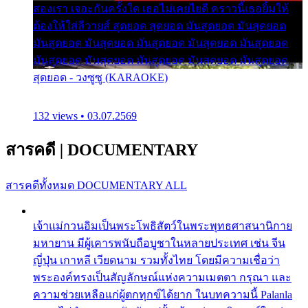
สองเรา เจอะกันครั้งใด เธอไม่เคยไยดี คราวนี้เธอยิ้มให้
ต้องให้ใส่ลีวายส์ สุดยอด สุดยอด มันสุดยอด มันสุดยอด
มันสุดยอด มันสุดยอด มันสุดยอด มันสุดยอด มันสุดยอด
มันสุดยอด มันสุดยอด มันสุดยอด มันสุดยอด มันสุดยอด
สุดยอด - วงซูซู (KARAOKE)
132 views • 03.07.2569
สารคดี
|
DOCUMENTARY
สารคดีทั้งหมด
DOCUMENTARY ALL
เจ้าแม่กวนอิมเป็นพระโพธิสัตว์ในพระพุทธศาสนานิกาย
มหายาน มีผู้เคารพนับถือบูชาในหลายประเทศ เช่น จีน
ญี่ปุ่น เกาหลี เวียดนาม รวมทั้งไทย โดยมีความเชื่อว่า
พระองค์ทรงเป็นสัญลักษณ์แห่งความเมตตา กรุณา และ
ความช่วยเหลือแก่ผู้ตกทุกข์ได้ยาก ในบทความนี้ Palanla