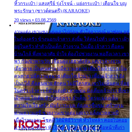
หิ้วกระเป๋า | แสงสุรีย์ รุ่งโรจน์ - แย่งกระเป๋า | เตือนใจ บุญ
พระรักษา (ซาวด์ดนตรี) (KARAOKE)
20 views • 03.08.2569
งานแต่ง เขาแซง แย่งเอาไปก่อน หัวใจอาวรณ์ มาซ่อน อยู่
ในห้องครัว ข้างนอกเจ้าสาว ส่งยิ้ม ให้คนไปทั่ว แต่เรา เฝ้า
อยู่ในครัว ทำตัวเป็นเด็ก ล้างจาน ในเมื่อ เจ้าสาว คือคน
บ้านใกล้ พึ่งพาอาศัย จำใจ ต้องไปช่วยงาน พอถึงเวลา เขา
พา กันเข้าพาขวัญ เพื่อนฝูง เฮฮาดังลั่น แต่เราล้างจาน
เดียวดาย เป็นคนพ่าย บ่มีความหมาย เคียงใจเจ้าบ่าว เป็น
คนพ่าย บ่มีความหมาย เคียงใจเจ้าบ่าว เพื่อนเจ้าสาว ยัง
เป็นบ่ได้ คือคนพ่าย ฮักคน ไม่มีใครสน เขาไม่เห็นคน ที่อยู่
ในครัว เจ้าสาว ก็มัวแต่งตัว สวยเด่น นั่งเคียงเจ้าบ่าว ที่เขา
เฝ้าคอย ใจเต้น หัวใจของเรา ลำเค็ญ ใครจะมองเห็น
ความใน ใจ เศร้า มันร้าวระบม ต้องมาขื่นขม เศร้าตรม
ท่ามความสุขี ช่วยงานเขาแต่ง แต่เรา แล้งมาหลายปี
เมื่อไรหนอจะ โชคดี ได้มีพิธีวิวาห์ หัวใจหล้า คอยไปคอย
มา คือหน้าที่เก่า หัวใจหล้า คอยไปคอยมา คือหน้าที่เก่า