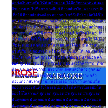
พ่อส่งเงินสามพัน ให้ฉันเรียนราม ได้อีกสักสามพัน ฉันคง
บ๊าย บาย จะไปซื้อกางเกงยีนส์ ลีวายส์มาใส่ เพราะเราเป็น
เด็กใต้ ลีวายส์อย่างเดียว อยากจะโชว์ถึงหิวโซ เด็กใต้ก็ไม่
หวั่น ตกตัวละหลายพัน กัดฟันซื้อมา ให้เด็กเทพเหลียวมอง
และต้องรู้ว่า เด็กใต้ไม่ธรรมดา แต่สุดยอด เดินโยกย้ายเย
ยวน กวนโอ๊ยพอได้ เพราะว่านุ่งลีวายส์ ตัวใหม่ใส่มา เดิน
เข้ามหาลัย จิ๊กโก๊มองหน้า ท่าจะมีปัญหา ไม่พอใจ ได้เป็น
เรื่องแน่นอน แต่ฉันไม่หวั่น เลยแหลงใต้ถามมัน ว่ามัน
พรั่นพรือ มันตอบว่าไม่พรื่อ เปลี่ยนเป็นยิ้มให้ เจอะเด็กใต้
ด้วยกัน ก็เลยรอด สุดยอด สุดยอด สุดยอด มันสุดยอด สุด
ยอด สุดยอด สุดยอด มันสุดยอด แอบหลงรักสาวราม ที่พัก
ห้องเช่า เธอผิวขาวผมยาว ปากแดงแหลงกลาง ถูกสเป็ก
จริงเธอ อยู่ห้องข้างข้าง อยากเข้าไปแหลงกลาง กลัว
ทองแดง กลับจากรามมาเจอ เธอมาซื้อข้าว แต่ก่อนนั้น
สองเรา เจอะกันครั้งใด เธอไม่เคยไยดี คราวนี้เธอยิ้มให้
ต้องให้ใส่ลีวายส์ สุดยอด สุดยอด มันสุดยอด มันสุดยอด
มันสุดยอด มันสุดยอด มันสุดยอด มันสุดยอด มันสุดยอด
มันสุดยอด มันสุดยอด มันสุดยอด มันสุดยอด มันสุดยอด