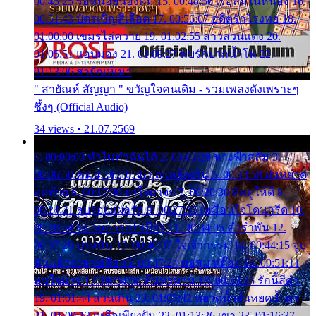
00:45:25 รอหน่อยน้องติ๋ม 15. 00:48:56 เรือล่มในหนอง 16.
00:51:43 บัตรเชิญสีเลือด 17. 00:56:07 อดีตรักโรงทอ 18.
01:00:00 เขมรไล่ควาย 19. 01:02:55 สาวสวนแตง 20.
01:05:51 แอบมอง 21. 01:09:27 พบรักปากน้ำโพ 22.
01:13:06 สายัณห์เมา
" สายัณห์ สัญญา " ขวัญใจคนเดิม - รวมเพลงดังเพราะๆ
ซึ้งๆ (Official Audio)
34 views • 21.07.2569
1. 00:00:00 ทำไมทำฉันได้ 2. 00:03:20 นางฟ้าสลัม 3.
00:06:50 คน 4. 00:10:36 บุญเหลือเกิน 5. 00:13:58 ฝนหยาด
สุดท้าย 6. 00:17:30 ยาใจยาจก 7. 00:20:30 คิดดูให้ดี 8.
00:24:21 ลบรอยแผลรัก 9. 00:27:35 เหมือนใจโดนกรีด 10.
00:30:54 ขบวนการเปาเปียว 11. 00:34:05 คำรำพัน 12.
00:37:20 ปาหนัน 13. 00:40:37 ใจเจ้ากรรม 14. 00:44:15 จูบ
ฉันแล้วจงตายเสีย 15. 00:47:24 ขอสูมาเต๊อะ 16. 00:51:11
คนใจมาร 17. 00:54:50 คืนทรมาน 18. 00:58:25 รักนี้สีดำ
19. 01:01:44 ส่วนเกิน 20. 01:05:42 หยาดน้ำฝนหยดน้ำตา
21. 01:09:13 เหลือเพียงฝัน 22. 01:13:26 เขา 23. 01:16:37