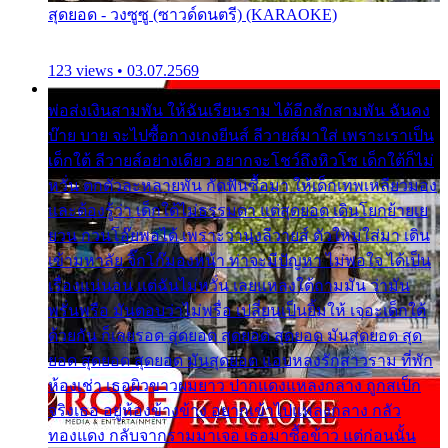
สุดยอด - วงซูซู (ซาวด์ดนตรี) (KARAOKE)
123 views • 03.07.2569
พ่อส่งเงินสามพัน ให้ฉันเรียนราม ได้อีกสักสามพัน ฉันคง
บ๊าย บาย จะไปซื้อกางเกงยีนส์ ลีวายส์มาใส่ เพราะเราเป็น
เด็กใต้ ลีวายส์อย่างเดียว อยากจะโชว์ถึงหิวโซ เด็กใต้ก็ไม่
หวั่น ตกตัวละหลายพัน กัดฟันซื้อมา ให้เด็กเทพเหลียวมอง
และต้องรู้ว่า เด็กใต้ไม่ธรรมดา แต่สุดยอด เดินโยกย้ายเย
ยวน กวนโอ๊ยพอได้ เพราะว่านุ่งลีวายส์ ตัวใหม่ใส่มา เดิน
เข้ามหาลัย จิ๊กโก๊มองหน้า ท่าจะมีปัญหา ไม่พอใจ ได้เป็น
เรื่องแน่นอน แต่ฉันไม่หวั่น เลยแหลงใต้ถามมัน ว่ามัน
พรั่นพรือ มันตอบว่าไม่พรื่อ เปลี่ยนเป็นยิ้มให้ เจอะเด็กใต้
ด้วยกัน ก็เลยรอด สุดยอด สุดยอด สุดยอด มันสุดยอด สุด
ยอด สุดยอด สุดยอด มันสุดยอด แอบหลงรักสาวราม ที่พัก
ห้องเช่า เธอผิวขาวผมยาว ปากแดงแหลงกลาง ถูกสเป็ก
จริงเธอ อยู่ห้องข้างข้าง อยากเข้าไปแหลงกลาง กลัว
ทองแดง กลับจากรามมาเจอ เธอมาซื้อข้าว แต่ก่อนนั้น