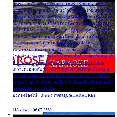
ออเซาะจนใจเบา สงสาร บัวทองเศร้า น้ำตาคลอเบ้า เฝ้า
อาลัย หนุ่มรูปหล่อหนีไกล หัวใจบัวทองระรวย บัวทองโศก
เพราะเป็นโรครักจาง ชีวิตเคว้งคว้าง เมื่อรักห่างร้างไกล
แม่ก็บอก พ่อก็สั่งจะรักใครสักครั้ง อย่าไปหวังความรวย
พลั้งไปใครจะช่วย ซื้อเปลมาไกว ให้ลูกบัวทอง เวรกรรม
ตามสนอง จึงเศร้าหมอง กลีบบัวทองต้องโรย บัวทองไม่
ตระหนัก เพราะไม่รักโคลนตม บัวทองท้องกลม เพราะลืม
ตมน้ำคลอง หลงลิ้น ที่สิ้นสัตย์ เจ้าจึงไม่ระมัด หลงกลิ่นลิ้น
โชย คำหวาน เขาวาดโรย บัวทองกลีบโรย ต้องร้อนรุม บัว
มาบานก่อนตูม ดุจไฟสุมร้อนรุมอุรา บัวทองผ่ายผอม
เพราะตรอมฤทัย ข้าวปลาไม่สนใจ ร้องไห้ลูกเดียว หยุด
โศก เสียเถิดทอง พักความเศร้าหมอง เถิดทองจ๋า ถึงใคร
เขาจะว่า ลูกเจ้าเกิดมา จะชื่อว่าไง พี่ขอเป็นเพื่อนปลอบใจ
จะตั้งชื่อให้ ว่าไอ้บังเอิญ
บัวทองร้องไห้ - เทพพร เพชรอุบล(KARAOKE)
118 views • 06.07.2569