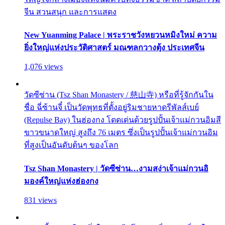
จีน สวนสนุก และการแสดง
New Yuanming Palace | พระราชวังหยวนหมิงใหม่ ความ
ยิ่งใหญ่แห่งประวัติศาสตร์ มณฑลกวางตุ้ง ประเทศจีน
1,076 views
วัดซีซ่าน (Tsz Shan Monastery / 慈山寺) หรือที่รู้จักกันใน
ชื่อ ฉี่ซ้านจี๋ เป็นวัดพุทธที่ตั้งอยู่ริมชายหาดรีพัลส์เบย์
(Repulse Bay) ในฮ่องกง โดดเด่นด้วยรูปปั้นเจ้าแม่กวนอิมสี
ขาวขนาดใหญ่ สูงถึง 76 เมตร ซึ่งเป็นรูปปั้นเจ้าแม่กวนอิม
ที่สูงเป็นอันดับต้นๆ ของโลก
Tsz Shan Monastery | วัดซีซ่าน…งามสง่าเจ้าแม่กวนอิ
มองค์ใหญ่แห่งฮ่องกง
831 views