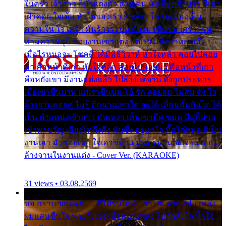
ในครัว เจ้าสาว ก็มัวแต่งตัว สวยเด่น นั่งเคียงเจ้าบ่าว ที่เขา
เฝ้าคอย ใจเต้น หัวใจของเรา ลำเค็ญ ใครจะมองเห็น
ความใน ใจ เศร้า มันร้าวระบม ต้องมาขื่นขม เศร้าตรม
ท่ามความสุขี ช่วยงานเขาแต่ง แต่เรา แล้งมาหลายปี
เมื่อไรหนอจะ โชคดี ได้มีพิธีวิวาห์ หัวใจหล้า คอยไปคอย
มา คือหน้าที่เก่า หัวใจหล้า คอยไปคอยมา คือหน้าที่เก่า
คือหยังเขา มีงานแต่งแล้ว ไปล้างแต่จาน ดั่งถูกประหาร
เมื่อเขาชื่นบาน แต่เราขื่นขม โอ้ รัก ลอยลม ไม่สม ดัง ใจ
ล้างจานคอยคู่ ไม่รู้ อีกนานเท่าใด จะได้ เลื่อนขั้นบันได ได้
เป็น ตำแหน่งเจ้าสาว มันเหงา เห็นเขามีคู่ ซมดู มีคู่ก็ม่วน
เข้าพาขวัญ เสียงโห่ตึงตึง มันซึ้ง อยู่แก่ใจ มื้อใด๋หนอ สิเป็น
งานเฮา มัวซอยเขา ใจเฮาซิด้าน มันทรมาน จับจาน เอย…
ล้างจานในงานแต่ง - Cover Ver. (KARAOKE)
31 views • 03.08.2569
ขอ กราบ ขอบคุณ.... ที่ได้รับไออุ่น การุณ จากแฟน เพลง
ผมแสนชื่นใจ หายวังเวง เมื่อแฟนเพลง ให้กำลังใจ น้ำใจ