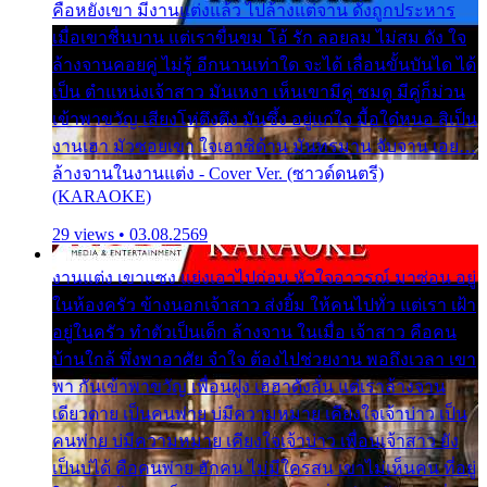
คือหยังเขา มีงานแต่งแล้ว ไปล้างแต่จาน ดั่งถูกประหาร
เมื่อเขาชื่นบาน แต่เราขื่นขม โอ้ รัก ลอยลม ไม่สม ดัง ใจ
ล้างจานคอยคู่ ไม่รู้ อีกนานเท่าใด จะได้ เลื่อนขั้นบันได ได้
เป็น ตำแหน่งเจ้าสาว มันเหงา เห็นเขามีคู่ ซมดู มีคู่ก็ม่วน
เข้าพาขวัญ เสียงโห่ตึงตึง มันซึ้ง อยู่แก่ใจ มื้อใด๋หนอ สิเป็น
งานเฮา มัวซอยเขา ใจเฮาซิด้าน มันทรมาน จับจาน เอย…
ล้างจานในงานแต่ง - Cover Ver. (ซาวด์ดนตรี)
(KARAOKE)
29 views • 03.08.2569
งานแต่ง เขาแซง แย่งเอาไปก่อน หัวใจอาวรณ์ มาซ่อน อยู่
ในห้องครัว ข้างนอกเจ้าสาว ส่งยิ้ม ให้คนไปทั่ว แต่เรา เฝ้า
อยู่ในครัว ทำตัวเป็นเด็ก ล้างจาน ในเมื่อ เจ้าสาว คือคน
บ้านใกล้ พึ่งพาอาศัย จำใจ ต้องไปช่วยงาน พอถึงเวลา เขา
พา กันเข้าพาขวัญ เพื่อนฝูง เฮฮาดังลั่น แต่เราล้างจาน
เดียวดาย เป็นคนพ่าย บ่มีความหมาย เคียงใจเจ้าบ่าว เป็น
คนพ่าย บ่มีความหมาย เคียงใจเจ้าบ่าว เพื่อนเจ้าสาว ยัง
เป็นบ่ได้ คือคนพ่าย ฮักคน ไม่มีใครสน เขาไม่เห็นคน ที่อยู่