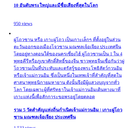
10 อันดับพระใหญ่และมีชื่อเสียงที่สุดในโลก
950 views
ผู่โถวซาน หรือ เกาะผู่โถว เป็นเกาะเล็กๆ ที่ตั้งอยู่ในส่วน
ตะวันออกของเมืองโจวซาน มณฑลเจ้อเจียง ประเทศจีน
โดยอยู่ทางตอนใต้ของนครเซี่ยงไฮ้ ผู่โถวซานเป็น 1 ใน 4
พุทธคีรีหรือภูเขาศักดิ์สิทธิ์ของจีน ชาวพุทธจีนเชื่อกันว่าผู่
โถวซานเป็นที่ประทับและตรัสรู้ของพระโพธิสัตว์กวนอิม
หรือเจ้าแม่กวนอิม ซึ่งเป็นหนึ่งในเทพเจ้าที่สำคัญที่สุดใน
ศาสนาพุทธนิกายมหายาน ดังนั้นจึงมีผู้แสวงบุญจากทั่ว
โลก โดยเฉพาะผู้ที่ศรัทธาในเจ้าแม่กวนอิมเดินทางมาที่
เกาะแห่งนี้เพื่อสักการะขอพรอยู่โดยตลอด
รวม 5 วัดสำคัญแห่งถิ่นกำเนิดเจ้าแม่กวนอิม | เกาะผู่โถว
ซาน มณฑลเจ้อเจียง ประเทศจีน
1,533 views