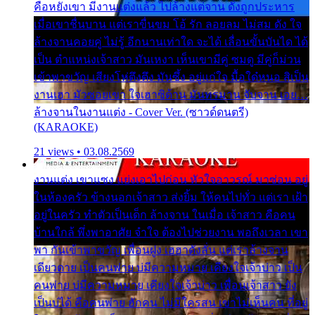
คือหยังเขา มีงานแต่งแล้ว ไปล้างแต่จาน ดั่งถูกประหาร
เมื่อเขาชื่นบาน แต่เราขื่นขม โอ้ รัก ลอยลม ไม่สม ดัง ใจ
ล้างจานคอยคู่ ไม่รู้ อีกนานเท่าใด จะได้ เลื่อนขั้นบันได ได้
เป็น ตำแหน่งเจ้าสาว มันเหงา เห็นเขามีคู่ ซมดู มีคู่ก็ม่วน
เข้าพาขวัญ เสียงโห่ตึงตึง มันซึ้ง อยู่แก่ใจ มื้อใด๋หนอ สิเป็น
งานเฮา มัวซอยเขา ใจเฮาซิด้าน มันทรมาน จับจาน เอย…
ล้างจานในงานแต่ง - Cover Ver. (ซาวด์ดนตรี)
(KARAOKE)
21 views • 03.08.2569
งานแต่ง เขาแซง แย่งเอาไปก่อน หัวใจอาวรณ์ มาซ่อน อยู่
ในห้องครัว ข้างนอกเจ้าสาว ส่งยิ้ม ให้คนไปทั่ว แต่เรา เฝ้า
อยู่ในครัว ทำตัวเป็นเด็ก ล้างจาน ในเมื่อ เจ้าสาว คือคน
บ้านใกล้ พึ่งพาอาศัย จำใจ ต้องไปช่วยงาน พอถึงเวลา เขา
พา กันเข้าพาขวัญ เพื่อนฝูง เฮฮาดังลั่น แต่เราล้างจาน
เดียวดาย เป็นคนพ่าย บ่มีความหมาย เคียงใจเจ้าบ่าว เป็น
คนพ่าย บ่มีความหมาย เคียงใจเจ้าบ่าว เพื่อนเจ้าสาว ยัง
เป็นบ่ได้ คือคนพ่าย ฮักคน ไม่มีใครสน เขาไม่เห็นคน ที่อยู่