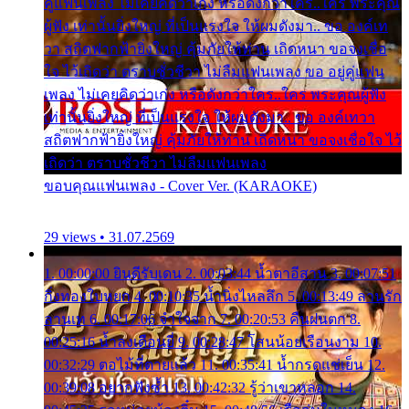
คู่แฟนเพลง ไม่เคยคิดว่าเก่ง หรือดังกว่าใคร..ใคร พระคุณ
ผู้ฟัง เท่านั้นยิ่งใหญ่ ที่เป็นแรงใจ ให้ผมดังมา.. ขอ องค์เท
วา สถิตฟากฟ้ายิ่งใหญ่ คุ้มภัยให้ท่าน เถิดหนา ขอจงเชื่อ
ใจ ไว้เถิดว่า ตราบชั่วชีวา ไม่ลืมแฟนเพลง ขอ อยู่คู่แฟน
เพลง ไม่เคยคิดว่าเก่ง หรือดังกว่าใคร..ใคร พระคุณผู้ฟัง
เท่านั้นยิ่งใหญ่ ที่เป็นแรงใจ ให้ผมดังมา.. ขอ องค์เทวา
สถิตฟากฟ้ายิ่งใหญ่ คุ้มภัยให้ท่าน เถิดหนา ขอจงเชื่อใจ ไว้
เถิดว่า ตราบชั่วชีวา ไม่ลืมแฟนเพลง
ขอบคุณแฟนเพลง - Cover Ver. (KARAOKE)
29 views • 31.07.2569
1. 00:00:00 ยินดีรับเดน 2. 00:03:44 น้ำตาอีสาน 3. 00:07:51
กิ่งทองใบหยก 4. 00:10:35 น้ำนิ่งไหลลึก 5. 00:13:49 ลานรัก
ลานเท 6. 00:17:06 จำใจจาก 7. 00:20:53 คืนฝนตก 8.
00:25:16 น้ำลงเดือนยี่ 9. 00:28:47 โสนน้อยเรือนงาม 10.
00:32:29 ตอไม้ที่ตายแล้ว 11. 00:35:41 น้ำกรดแช่เย็น 12.
00:39:08 อยากฟังซ้ำ 13. 00:42:32 รู้ว่าเขาหลอก 14.