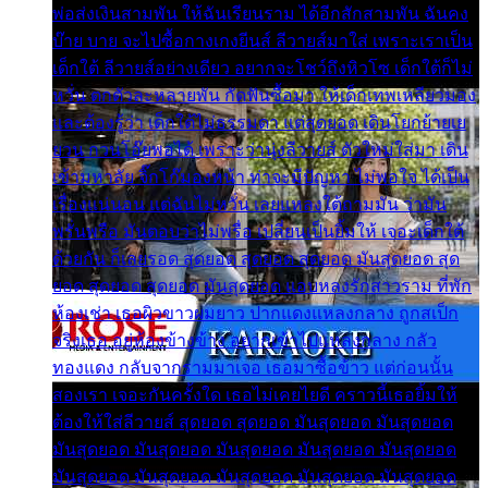
พ่อส่งเงินสามพัน ให้ฉันเรียนราม ได้อีกสักสามพัน ฉันคง
บ๊าย บาย จะไปซื้อกางเกงยีนส์ ลีวายส์มาใส่ เพราะเราเป็น
เด็กใต้ ลีวายส์อย่างเดียว อยากจะโชว์ถึงหิวโซ เด็กใต้ก็ไม่
หวั่น ตกตัวละหลายพัน กัดฟันซื้อมา ให้เด็กเทพเหลียวมอง
และต้องรู้ว่า เด็กใต้ไม่ธรรมดา แต่สุดยอด เดินโยกย้ายเย
ยวน กวนโอ๊ยพอได้ เพราะว่านุ่งลีวายส์ ตัวใหม่ใส่มา เดิน
เข้ามหาลัย จิ๊กโก๊มองหน้า ท่าจะมีปัญหา ไม่พอใจ ได้เป็น
เรื่องแน่นอน แต่ฉันไม่หวั่น เลยแหลงใต้ถามมัน ว่ามัน
พรั่นพรือ มันตอบว่าไม่พรื่อ เปลี่ยนเป็นยิ้มให้ เจอะเด็กใต้
ด้วยกัน ก็เลยรอด สุดยอด สุดยอด สุดยอด มันสุดยอด สุด
ยอด สุดยอด สุดยอด มันสุดยอด แอบหลงรักสาวราม ที่พัก
ห้องเช่า เธอผิวขาวผมยาว ปากแดงแหลงกลาง ถูกสเป็ก
จริงเธอ อยู่ห้องข้างข้าง อยากเข้าไปแหลงกลาง กลัว
ทองแดง กลับจากรามมาเจอ เธอมาซื้อข้าว แต่ก่อนนั้น
สองเรา เจอะกันครั้งใด เธอไม่เคยไยดี คราวนี้เธอยิ้มให้
ต้องให้ใส่ลีวายส์ สุดยอด สุดยอด มันสุดยอด มันสุดยอด
มันสุดยอด มันสุดยอด มันสุดยอด มันสุดยอด มันสุดยอด
มันสุดยอด มันสุดยอด มันสุดยอด มันสุดยอด มันสุดยอด