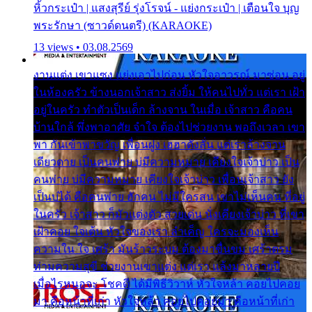
หิ้วกระเป๋า | แสงสุรีย์ รุ่งโรจน์ - แย่งกระเป๋า | เตือนใจ บุญ
พระรักษา (ซาวด์ดนตรี) (KARAOKE)
13 views • 03.08.2569
งานแต่ง เขาแซง แย่งเอาไปก่อน หัวใจอาวรณ์ มาซ่อน อยู่
ในห้องครัว ข้างนอกเจ้าสาว ส่งยิ้ม ให้คนไปทั่ว แต่เรา เฝ้า
อยู่ในครัว ทำตัวเป็นเด็ก ล้างจาน ในเมื่อ เจ้าสาว คือคน
บ้านใกล้ พึ่งพาอาศัย จำใจ ต้องไปช่วยงาน พอถึงเวลา เขา
พา กันเข้าพาขวัญ เพื่อนฝูง เฮฮาดังลั่น แต่เราล้างจาน
เดียวดาย เป็นคนพ่าย บ่มีความหมาย เคียงใจเจ้าบ่าว เป็น
คนพ่าย บ่มีความหมาย เคียงใจเจ้าบ่าว เพื่อนเจ้าสาว ยัง
เป็นบ่ได้ คือคนพ่าย ฮักคน ไม่มีใครสน เขาไม่เห็นคน ที่อยู่
ในครัว เจ้าสาว ก็มัวแต่งตัว สวยเด่น นั่งเคียงเจ้าบ่าว ที่เขา
เฝ้าคอย ใจเต้น หัวใจของเรา ลำเค็ญ ใครจะมองเห็น
ความใน ใจ เศร้า มันร้าวระบม ต้องมาขื่นขม เศร้าตรม
ท่ามความสุขี ช่วยงานเขาแต่ง แต่เรา แล้งมาหลายปี
เมื่อไรหนอจะ โชคดี ได้มีพิธีวิวาห์ หัวใจหล้า คอยไปคอย
มา คือหน้าที่เก่า หัวใจหล้า คอยไปคอยมา คือหน้าที่เก่า