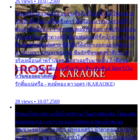
26 views • 10.07.2569
ไม่เคยรักใครแน่หรือ อยากเชื่อถือก็ไม่กล้า ติ๋มใช่คนสวย
ตรึงใจ ติ๋มใช่งามซึ้งตรึงตรา พี่หรือจะมาหมายร่วมชีวี ก็
คนเขาลืออื้อฉาว ว่าสาวๆรุมตอมพี่ ติ๋มอยากรับรักเหมือน
กัน แต่หวั่นจะช้ำดวงฤดี กลัวแฟนของพี่ชี้หน้าด่าทอ ก็คน
ชื่อต๋อยต้อยตุ้มตุ๋ยต่าย พี่ยังลืมได้ง่ายๆเลยหนอ แค่ตัวเรา
สาวบ้านนา แสนจะซอมซ่อ ขืนรักขืนรอคงช้ำสักวัน ถ้า
จริงเหมือนคำพร่ำเฉลย พี่อย่าเฉยรีบมาหมั้น ถ้าพี่สู่ขอ
ตามธรรมเนียม ติ๋มจะเตรียมรับเกลียวสัมพันธ์ ผิดหวังไม่
หวั่นขอยอมได้เคียง
รักติ๋มแน่หรือ - หงษ์ทอง ดาวอุดร (KARAOKE)
28 views • 10.07.2569
บัวทองโศก เพราะเป็นโรครักรุม ในอกกลัดกลุ้ม โดนแฟน
หนุ่มหลอกเอา เขารวย และรูปหล่อ มาพะเน้าพะนอ
ออเซาะจนใจเบา สงสาร บัวทองเศร้า น้ำตาคลอเบ้า เฝ้า
อาลัย หนุ่มรูปหล่อหนีไกล หัวใจบัวทองระรวย บัวทองโศก