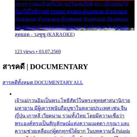
สองเรา เจอะกันครั้งใด เธอไม่เคยไยดี คราวนี้เธอยิ้มให้
ต้องให้ใส่ลีวายส์ สุดยอด สุดยอด มันสุดยอด มันสุดยอด
มันสุดยอด มันสุดยอด มันสุดยอด มันสุดยอด มันสุดยอด
มันสุดยอด มันสุดยอด มันสุดยอด มันสุดยอด มันสุดยอด
สุดยอด - วงซูซู (KARAOKE)
123 views • 03.07.2569
สารคดี
|
DOCUMENTARY
สารคดีทั้งหมด
DOCUMENTARY ALL
เจ้าแม่กวนอิมเป็นพระโพธิสัตว์ในพระพุทธศาสนานิกาย
มหายาน มีผู้เคารพนับถือบูชาในหลายประเทศ เช่น จีน
ญี่ปุ่น เกาหลี เวียดนาม รวมทั้งไทย โดยมีความเชื่อว่า
พระองค์ทรงเป็นสัญลักษณ์แห่งความเมตตา กรุณา และ
ความช่วยเหลือแก่ผู้ตกทุกข์ได้ยาก ในบทความนี้ Palanla