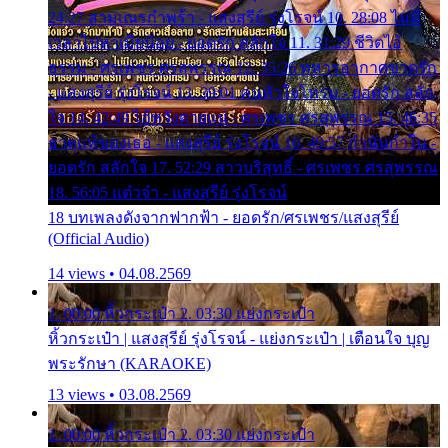
24:27 สามเณรกำพร้า - แสงสุรีย์ รุ่งโรจน์ 10. 28:08 ไม่มี
เวลาไปหาเมียน้อย - ยอดรัก สลักใจ 11. 31:29 ชีวิตไอ้
ธรรม - ศรเพชร ศรสุพรรณ 12. 35:26 ทหารอากาศขาดรัก
- แสงสุรีย์ รุ่งโรจน์ 13. 39:01 คนหัวใจโทรม - ยอดรัก สลัก
ใจ 14. 42:49 ไอ้หวังตายแน่ - ศรเพชร ศรสุพรรณ 15. 46:35
ธาตุแท้ของเธอ - แสงสุรีย์ รุ่งโรจน์ 16. 49:57 กำนันกำใน -
ยอดรัก สลักใจ 17. 52:29 สาวบริสุทธิ์ - ศรเพชร ศรสุพรรณ
18. 56:05 แต๋วจ๋า - แสงสุรีย์ รุ่งโรจน์
18 บทเพลงดังจากฟากฟ้า - ยอดรัก/ศรเพชร/แสงสุรีย์
(Official Audio)
14 views • 04.08.2569
1. 00:00 หิ้วกระเป๋า 2. 03:30 แย่งกระเป๋า
หิ้วกระเป๋า | แสงสุรีย์ รุ่งโรจน์ - แย่งกระเป๋า | เตือนใจ บุญ
พระรักษา (KARAOKE)
13 views • 03.08.2569
1. 00:00 หิ้วกระเป๋า 2. 03:30 แย่งกระเป๋า