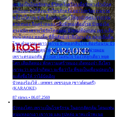
เพราะเป็นโรครักจาง ชีวิตเคว้งคว้าง เมื่อรักห่างร้างไกล
แม่ก็บอก พ่อก็สั่งจะรักใครสักครั้ง อย่าไปหวังความรวย
พลั้งไปใครจะช่วย ซื้อเปลมาไกว ให้ลูกบัวทอง เวรกรรม
ตามสนอง จึงเศร้าหมอง กลีบบัวทองต้องโรย บัวทองไม่
ตระหนัก เพราะไม่รักโคลนตม บัวทองท้องกลม เพราะลืม
ตมน้ำคลอง หลงลิ้น ที่สิ้นสัตย์ เจ้าจึงไม่ระมัด หลงกลิ่นลิ้น
โชย คำหวาน เขาวาดโรย บัวทองกลีบโรย ต้องร้อนรุม บัว
มาบานก่อนตูม ดุจไฟสุมร้อนรุมอุรา บัวทองผ่ายผอม
เพราะตรอมฤทัย ข้าวปลาไม่สนใจ ร้องไห้ลูกเดียว หยุด
โศก เสียเถิดทอง พักความเศร้าหมอง เถิดทองจ๋า ถึงใคร
เขาจะว่า ลูกเจ้าเกิดมา จะชื่อว่าไง พี่ขอเป็นเพื่อนปลอบใจ
จะตั้งชื่อให้ ว่าไอ้บังเอิญ
บัวทองร้องไห้ - เทพพร เพชรอุบล (ซาวด์ดนตรี)
(KARAOKE)
87 views • 06.07.2569
บัวทองโศก เพราะเป็นโรครักรุม ในอกกลัดกลุ้ม โดนแฟน
หนุ่มหลอกเอา เขารวย และรูปหล่อ มาพะเน้าพะนอ