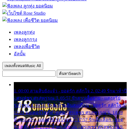
เพลงลูกทุ่ง
เพลงลูกกรุง
เพลงเพื่อชีวิต
อัลบั้ม
เพลงทั้งหมด
Music All
ค้นหา
Search
1. 00:00 สามสิบยังแจ๋ว - ยอดรัก สลักใจ 2. 02:49 รักมาห้าปี
- ศรเพชร ศรสุพรรณ 3. 05:57 รักสาวเสื้อลาย - แสงสุรีย์
รุ่งโรจน์ 4. 09:51 รักสะท้านดินสะเทือน - ยอดรัก สลักใจ 5.
12:23 มอเตอร์ไซค์ทำหล่น - ศรเพชร ศรสุพรรณ 6. 14:49
หิ้วกระเป๋า - แสงสุรีย์ รุ่งโรจน์ 7. 17:57 รักเผื่อเลือก - ยอด
รัก สลักใจ 8. 21:21 น้ำตาไอ้หนุ่ม - ศรเพชร ศรสุพรรณ 9.