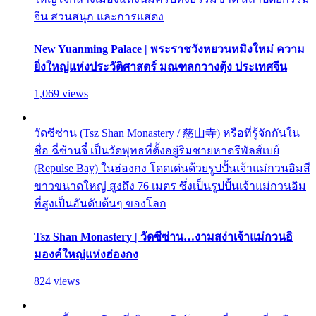
จีน สวนสนุก และการแสดง
New Yuanming Palace | พระราชวังหยวนหมิงใหม่ ความ
ยิ่งใหญ่แห่งประวัติศาสตร์ มณฑลกวางตุ้ง ประเทศจีน
1,069 views
วัดซีซ่าน (Tsz Shan Monastery / 慈山寺) หรือที่รู้จักกันใน
ชื่อ ฉี่ซ้านจี๋ เป็นวัดพุทธที่ตั้งอยู่ริมชายหาดรีพัลส์เบย์
(Repulse Bay) ในฮ่องกง โดดเด่นด้วยรูปปั้นเจ้าแม่กวนอิมสี
ขาวขนาดใหญ่ สูงถึง 76 เมตร ซึ่งเป็นรูปปั้นเจ้าแม่กวนอิม
ที่สูงเป็นอันดับต้นๆ ของโลก
Tsz Shan Monastery | วัดซีซ่าน…งามสง่าเจ้าแม่กวนอิ
มองค์ใหญ่แห่งฮ่องกง
824 views