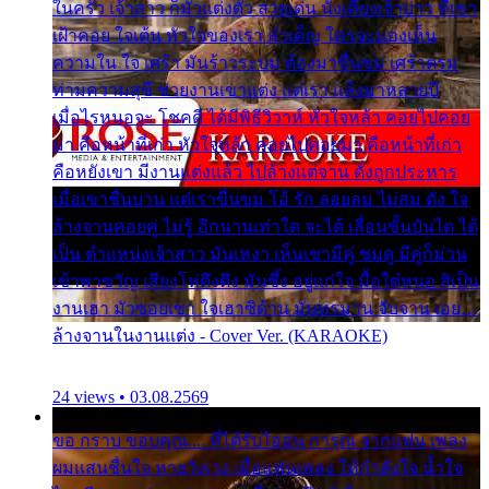
ในครัว เจ้าสาว ก็มัวแต่งตัว สวยเด่น นั่งเคียงเจ้าบ่าว ที่เขา
เฝ้าคอย ใจเต้น หัวใจของเรา ลำเค็ญ ใครจะมองเห็น
ความใน ใจ เศร้า มันร้าวระบม ต้องมาขื่นขม เศร้าตรม
ท่ามความสุขี ช่วยงานเขาแต่ง แต่เรา แล้งมาหลายปี
เมื่อไรหนอจะ โชคดี ได้มีพิธีวิวาห์ หัวใจหล้า คอยไปคอย
มา คือหน้าที่เก่า หัวใจหล้า คอยไปคอยมา คือหน้าที่เก่า
คือหยังเขา มีงานแต่งแล้ว ไปล้างแต่จาน ดั่งถูกประหาร
เมื่อเขาชื่นบาน แต่เราขื่นขม โอ้ รัก ลอยลม ไม่สม ดัง ใจ
ล้างจานคอยคู่ ไม่รู้ อีกนานเท่าใด จะได้ เลื่อนขั้นบันได ได้
เป็น ตำแหน่งเจ้าสาว มันเหงา เห็นเขามีคู่ ซมดู มีคู่ก็ม่วน
เข้าพาขวัญ เสียงโห่ตึงตึง มันซึ้ง อยู่แก่ใจ มื้อใด๋หนอ สิเป็น
งานเฮา มัวซอยเขา ใจเฮาซิด้าน มันทรมาน จับจาน เอย…
ล้างจานในงานแต่ง - Cover Ver. (KARAOKE)
24 views • 03.08.2569
ขอ กราบ ขอบคุณ.... ที่ได้รับไออุ่น การุณ จากแฟน เพลง
ผมแสนชื่นใจ หายวังเวง เมื่อแฟนเพลง ให้กำลังใจ น้ำใจ