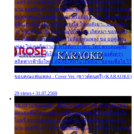
ไมตรี จากแฟนเพลง ทุกทุกที่ ปราณีหลั่งไหล ผมขอฝาก
นาม ยอดรักเอาไว้ โปรดเป็นแรงใจ อย่างนี้เรื่อยไป ขอ อยู่
คู่แฟนเพลง ไม่เคยคิดว่าเก่ง หรือดังกว่าใคร..ใคร พระคุณ
ผู้ฟัง เท่านั้นยิ่งใหญ่ ที่เป็นแรงใจ ให้ผมดังมา.. ขอ องค์เท
วา สถิตฟากฟ้ายิ่งใหญ่ คุ้มภัยให้ท่าน เถิดหนา ขอจงเชื่อ
ใจ ไว้เถิดว่า ตราบชั่วชีวา ไม่ลืมแฟนเพลง ขอ อยู่คู่แฟน
เพลง ไม่เคยคิดว่าเก่ง หรือดังกว่าใคร..ใคร พระคุณผู้ฟัง
เท่านั้นยิ่งใหญ่ ที่เป็นแรงใจ ให้ผมดังมา.. ขอ องค์เทวา
สถิตฟากฟ้ายิ่งใหญ่ คุ้มภัยให้ท่าน เถิดหนา ขอจงเชื่อใจ ไว้
เถิดว่า ตราบชั่วชีวา ไม่ลืมแฟนเพลง
ขอบคุณแฟนเพลง - Cover Ver. (ซาวด์ดนตรี) (KARAOKE)
29 views • 31.07.2569
ขอ กราบ ขอบคุณ.... ที่ได้รับไออุ่น การุณ จากแฟน เพลง
ผมแสนชื่นใจ หายวังเวง เมื่อแฟนเพลง ให้กำลังใจ น้ำใจ
ไมตรี จากแฟนเพลง ทุกทุกที่ ปราณีหลั่งไหล ผมขอฝาก
นาม ยอดรักเอาไว้ โปรดเป็นแรงใจ อย่างนี้เรื่อยไป ขอ อยู่