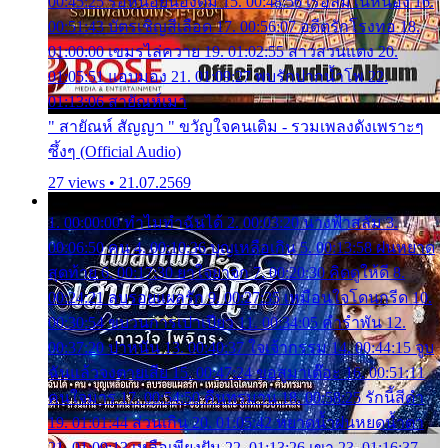
00:45:25 รอหน่อยน้องติ๋ม 15. 00:48:56 เรือล่มในหนอง 16.
00:51:43 บัตรเชิญสีเลือด 17. 00:56:07 อดีตรักโรงทอ 18.
01:00:00 เขมรไล่ควาย 19. 01:02:55 สาวสวนแตง 20.
01:05:51 แอบมอง 21. 01:09:27 พบรักปากน้ำโพ 22.
01:13:06 สายัณห์เมา
" สายัณห์ สัญญา " ขวัญใจคนเดิม - รวมเพลงดังเพราะๆ
ซึ้งๆ (Official Audio)
27 views • 21.07.2569
1. 00:00:00 ทำไมทำฉันได้ 2. 00:03:20 นางฟ้าสลัม 3.
00:06:50 คน 4. 00:10:36 บุญเหลือเกิน 5. 00:13:58 ฝนหยาด
สุดท้าย 6. 00:17:30 ยาใจยาจก 7. 00:20:30 คิดดูให้ดี 8.
00:24:21 ลบรอยแผลรัก 9. 00:27:35 เหมือนใจโดนกรีด 10.
00:30:54 ขบวนการเปาเปียว 11. 00:34:05 คำรำพัน 12.
00:37:20 ปาหนัน 13. 00:40:37 ใจเจ้ากรรม 14. 00:44:15 จูบ
ฉันแล้วจงตายเสีย 15. 00:47:24 ขอสูมาเต๊อะ 16. 00:51:11
คนใจมาร 17. 00:54:50 คืนทรมาน 18. 00:58:25 รักนี้สีดำ
19. 01:01:44 ส่วนเกิน 20. 01:05:42 หยาดน้ำฝนหยดน้ำตา
21. 01:09:13 เหลือเพียงฝัน 22. 01:13:26 เขา 23. 01:16:37