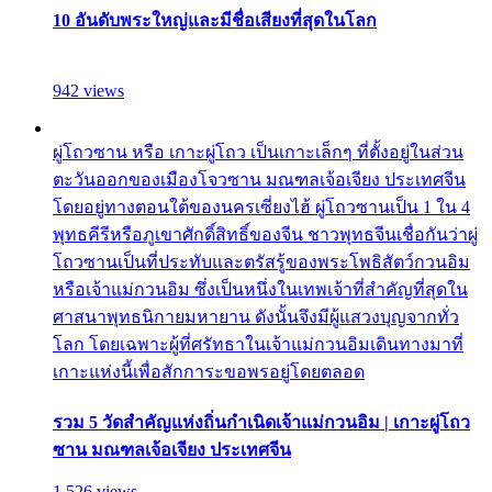
10 อันดับพระใหญ่และมีชื่อเสียงที่สุดในโลก
942 views
ผู่โถวซาน หรือ เกาะผู่โถว เป็นเกาะเล็กๆ ที่ตั้งอยู่ในส่วน
ตะวันออกของเมืองโจวซาน มณฑลเจ้อเจียง ประเทศจีน
โดยอยู่ทางตอนใต้ของนครเซี่ยงไฮ้ ผู่โถวซานเป็น 1 ใน 4
พุทธคีรีหรือภูเขาศักดิ์สิทธิ์ของจีน ชาวพุทธจีนเชื่อกันว่าผู่
โถวซานเป็นที่ประทับและตรัสรู้ของพระโพธิสัตว์กวนอิม
หรือเจ้าแม่กวนอิม ซึ่งเป็นหนึ่งในเทพเจ้าที่สำคัญที่สุดใน
ศาสนาพุทธนิกายมหายาน ดังนั้นจึงมีผู้แสวงบุญจากทั่ว
โลก โดยเฉพาะผู้ที่ศรัทธาในเจ้าแม่กวนอิมเดินทางมาที่
เกาะแห่งนี้เพื่อสักการะขอพรอยู่โดยตลอด
รวม 5 วัดสำคัญแห่งถิ่นกำเนิดเจ้าแม่กวนอิม | เกาะผู่โถว
ซาน มณฑลเจ้อเจียง ประเทศจีน
1,526 views