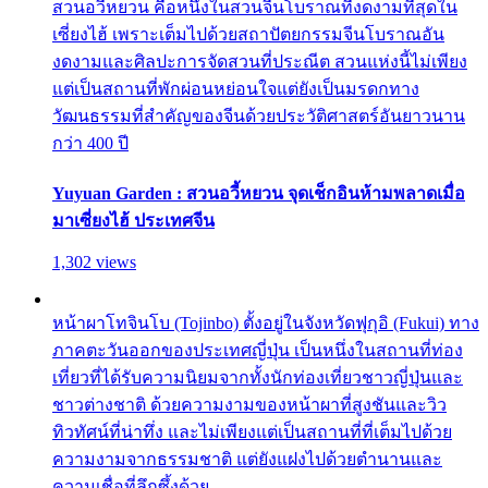
สวนอวี้หยวน คือหนึ่งในสวนจีนโบราณที่งดงามที่สุดใน
เซี่ยงไฮ้ เพราะเต็มไปด้วยสถาปัตยกรรมจีนโบราณอัน
งดงามและศิลปะการจัดสวนที่ประณีต สวนแห่งนี้ไม่เพียง
แต่เป็นสถานที่พักผ่อนหย่อนใจแต่ยังเป็นมรดกทาง
วัฒนธรรมที่สำคัญของจีนด้วยประวัติศาสตร์อันยาวนาน
กว่า 400 ปี
Yuyuan Garden : สวนอวี้หยวน จุดเช็กอินห้ามพลาดเมื่อ
มาเซี่ยงไฮ้ ประเทศจีน
1,302 views
หน้าผาโทจินโบ (Tojinbo) ตั้งอยู่ในจังหวัดฟุกุอิ (Fukui) ทาง
ภาคตะวันออกของประเทศญี่ปุ่น เป็นหนึ่งในสถานที่ท่อง
เที่ยวที่ได้รับความนิยมจากทั้งนักท่องเที่ยวชาวญี่ปุ่นและ
ชาวต่างชาติ ด้วยความงามของหน้าผาที่สูงชันและวิว
ทิวทัศน์ที่น่าทึ่ง และไม่เพียงแต่เป็นสถานที่ที่เต็มไปด้วย
ความงามจากธรรมชาติ แต่ยังแฝงไปด้วยตำนานและ
ความเชื่อที่ลึกซึ้งด้วย