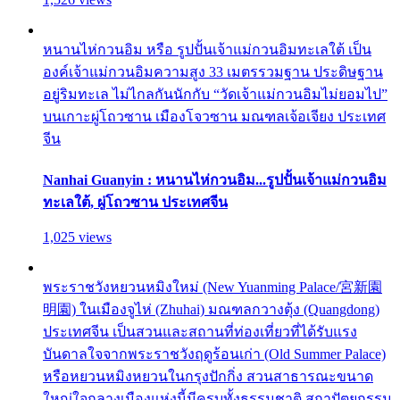
หนานไห่กวนอิม หรือ รูปปั้นเจ้าแม่กวนอิมทะเลใต้ เป็น
องค์เจ้าแม่กวนอิมความสูง 33 เมตรรวมฐาน ประดิษฐาน
อยู่ริมทะเล ไม่ไกลกันนักกับ “วัดเจ้าแม่กวนอิมไม่ยอมไป”
บนเกาะผู่โถวซาน เมืองโจวซาน มณฑลเจ้อเจียง ประเทศ
จีน
Nanhai Guanyin : หนานไห่กวนอิม...รูปปั้นเจ้าแม่กวนอิม
ทะเลใต้, ผู่โถวซาน ประเทศจีน
1,025 views
พระราชวังหยวนหมิงใหม่ (New Yuanming Palace/宮新園
明園) ในเมืองจูไห่ (Zhuhai) มณฑลกวางตุ้ง (Quangdong)
ประเทศจีน เป็นสวนและสถานที่ท่องเที่ยวที่ได้รับแรง
บันดาลใจจากพระราชวังฤดูร้อนเก่า (Old Summer Palace)
หรือหยวนหมิงหยวนในกรุงปักกิ่ง สวนสาธารณะขนาด
ใหญ่ใจกลางเมืองแห่งนี้มีครบทั้งธรรมชาติ สถาปัตยกรรม