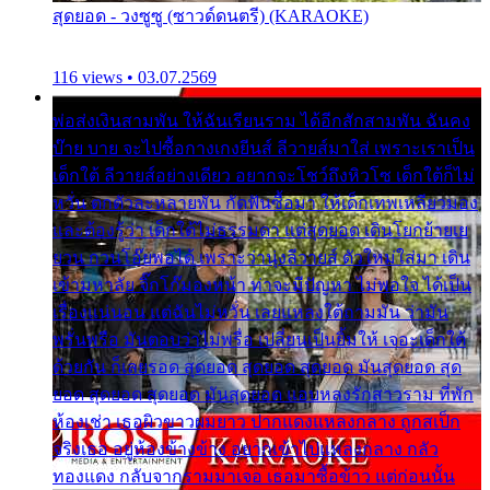
สุดยอด - วงซูซู (ซาวด์ดนตรี) (KARAOKE)
116 views • 03.07.2569
พ่อส่งเงินสามพัน ให้ฉันเรียนราม ได้อีกสักสามพัน ฉันคง
บ๊าย บาย จะไปซื้อกางเกงยีนส์ ลีวายส์มาใส่ เพราะเราเป็น
เด็กใต้ ลีวายส์อย่างเดียว อยากจะโชว์ถึงหิวโซ เด็กใต้ก็ไม่
หวั่น ตกตัวละหลายพัน กัดฟันซื้อมา ให้เด็กเทพเหลียวมอง
และต้องรู้ว่า เด็กใต้ไม่ธรรมดา แต่สุดยอด เดินโยกย้ายเย
ยวน กวนโอ๊ยพอได้ เพราะว่านุ่งลีวายส์ ตัวใหม่ใส่มา เดิน
เข้ามหาลัย จิ๊กโก๊มองหน้า ท่าจะมีปัญหา ไม่พอใจ ได้เป็น
เรื่องแน่นอน แต่ฉันไม่หวั่น เลยแหลงใต้ถามมัน ว่ามัน
พรั่นพรือ มันตอบว่าไม่พรื่อ เปลี่ยนเป็นยิ้มให้ เจอะเด็กใต้
ด้วยกัน ก็เลยรอด สุดยอด สุดยอด สุดยอด มันสุดยอด สุด
ยอด สุดยอด สุดยอด มันสุดยอด แอบหลงรักสาวราม ที่พัก
ห้องเช่า เธอผิวขาวผมยาว ปากแดงแหลงกลาง ถูกสเป็ก
จริงเธอ อยู่ห้องข้างข้าง อยากเข้าไปแหลงกลาง กลัว
ทองแดง กลับจากรามมาเจอ เธอมาซื้อข้าว แต่ก่อนนั้น