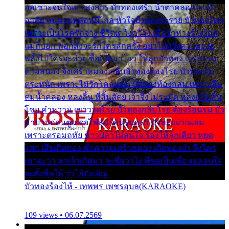
ออเซาะจนใจเบา สงสาร บัวทองเศร้า น้ำตาคลอเบ้า เฝ้า
อาลัย หนุ่มรูปหล่อหนีไกล หัวใจบัวทองระรวย บัวทองโศก
เพราะเป็นโรครักจาง ชีวิตเคว้งคว้าง เมื่อรักห่างร้างไกล
แม่ก็บอก พ่อก็สั่งจะรักใครสักครั้ง อย่าไปหวังความรวย
พลั้งไปใครจะช่วย ซื้อเปลมาไกว ให้ลูกบัวทอง เวรกรรม
ตามสนอง จึงเศร้าหมอง กลีบบัวทองต้องโรย บัวทองไม่
ตระหนัก เพราะไม่รักโคลนตม บัวทองท้องกลม เพราะลืม
ตมน้ำคลอง หลงลิ้น ที่สิ้นสัตย์ เจ้าจึงไม่ระมัด หลงกลิ่นลิ้น
โชย คำหวาน เขาวาดโรย บัวทองกลีบโรย ต้องร้อนรุม บัว
มาบานก่อนตูม ดุจไฟสุมร้อนรุมอุรา บัวทองผ่ายผอม
เพราะตรอมฤทัย ข้าวปลาไม่สนใจ ร้องไห้ลูกเดียว หยุด
โศก เสียเถิดทอง พักความเศร้าหมอง เถิดทองจ๋า ถึงใคร
เขาจะว่า ลูกเจ้าเกิดมา จะชื่อว่าไง พี่ขอเป็นเพื่อนปลอบใจ
จะตั้งชื่อให้ ว่าไอ้บังเอิญ
บัวทองร้องไห้ - เทพพร เพชรอุบล(KARAOKE)
109 views • 06.07.2569