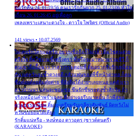
ขอรักคืน 24. 01:19:56 คนเรารักกันยาก 25. 01:23:06 หัวใจ
เถื่อน 26. 01:26:45 อยู่เพื่อลูก
เพลงเพราะเสนาะดวงใจ - ดาวใจ ไพจิตร (Official Audio)
141 views • 10.07.2569
ไม่เคยรักใครแน่หรือ อยากเชื่อถือก็ไม่กล้า ติ๋มใช่คนสวย
ตรึงใจ ติ๋มใช่งามซึ้งตรึงตรา พี่หรือจะมาหมายร่วมชีวี ก็
คนเขาลืออื้อฉาว ว่าสาวๆรุมตอมพี่ ติ๋มอยากรับรักเหมือน
กัน แต่หวั่นจะช้ำดวงฤดี กลัวแฟนของพี่ชี้หน้าด่าทอ ก็คน
ชื่อต๋อยต้อยตุ้มตุ๋ยต่าย พี่ยังลืมได้ง่ายๆเลยหนอ แค่ตัวเรา
สาวบ้านนา แสนจะซอมซ่อ ขืนรักขืนรอคงช้ำสักวัน ถ้า
จริงเหมือนคำพร่ำเฉลย พี่อย่าเฉยรีบมาหมั้น ถ้าพี่สู่ขอ
ตามธรรมเนียม ติ๋มจะเตรียมรับเกลียวสัมพันธ์ ผิดหวังไม่
หวั่นขอยอมได้เคียง
รักติ๋มแน่หรือ - หงษ์ทอง ดาวอุดร (ซาวด์ดนตรี)
(KARAOKE)