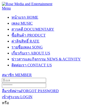
Menu
หน้าแรก
HOME
เพลง
MUSIC
สารคดี
DOCUMENTARY
ซื้อสินค้า
PRODUCT
ค่าลิขสิทธิ์
RATE
รายชื่อเพลง
SONG
เกี่ยวกับเรา
ABOUT US
ข่าวสารและกิจกรรม
NEWS & ACTIVITY
ติดต่อเรา
CONTACT US
สมาชิก
MEMBER
ลืมรหัสผ่าน
FORGOT PASSWORD
เข้าสู่ระบบ
LOGIN
หรือ