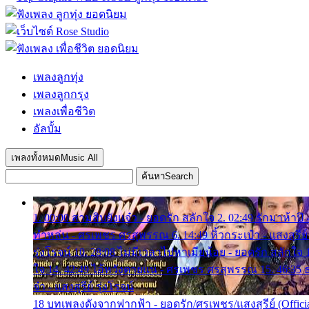
เพลงลูกทุ่ง
เพลงลูกกรุง
เพลงเพื่อชีวิต
อัลบั้ม
เพลงทั้งหมด
Music All
ค้นหา
Search
1. 00:00 สามสิบยังแจ๋ว - ยอดรัก สลักใจ 2. 02:49 รักมาห้าปี
ทำหล่น - ศรเพชร ศรสุพรรณ 6. 14:49 หิ้วกระเป๋า - แสงสุรีย์ 
รุ่งโรจน์ 10. 28:08 ไม่มีเวลาไปหาเมียน้อย - ยอดรัก สลักใ
ใจ 14. 42:49 ไอ้หวังตายแน่ - ศรเพชร ศรสุพรรณ 15. 46:35 ธา
จ๋า - แสงสุรีย์ รุ่งโรจน์
18 บทเพลงดังจากฟากฟ้า - ยอดรัก/ศรเพชร/แสงสุรีย์ (Officia