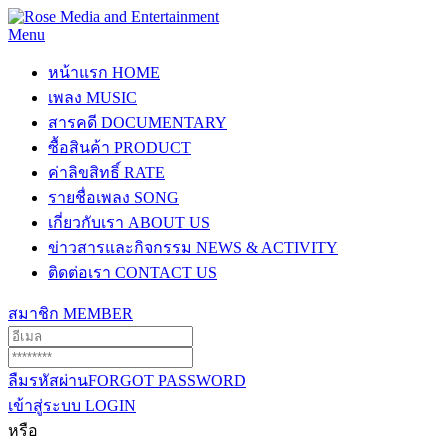
Menu
หน้าแรก
HOME
เพลง
MUSIC
สารคดี
DOCUMENTARY
ซื้อสินค้า
PRODUCT
ค่าลิขสิทธิ์
RATE
รายชื่อเพลง
SONG
เกี่ยวกับเรา
ABOUT US
ข่าวสารและกิจกรรม
NEWS & ACTIVITY
ติดต่อเรา
CONTACT US
สมาชิก
MEMBER
ลืมรหัสผ่าน
FORGOT PASSWORD
เข้าสู่ระบบ
LOGIN
หรือ