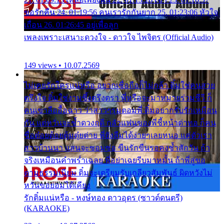
ขอรักคืน 24. 01:19:56 คนเรารักกันยาก 25. 01:23:06 หัวใจ
เถื่อน 26. 01:26:45 อยู่เพื่อลูก
เพลงเพราะเสนาะดวงใจ - ดาวใจ ไพจิตร (Official Audio)
149 views • 10.07.2569
ไม่เคยรักใครแน่หรือ อยากเชื่อถือก็ไม่กล้า ติ๋มใช่คนสวย
ตรึงใจ ติ๋มใช่งามซึ้งตรึงตรา พี่หรือจะมาหมายร่วมชีวี ก็
คนเขาลืออื้อฉาว ว่าสาวๆรุมตอมพี่ ติ๋มอยากรับรักเหมือน
กัน แต่หวั่นจะช้ำดวงฤดี กลัวแฟนของพี่ชี้หน้าด่าทอ ก็คน
ชื่อต๋อยต้อยตุ้มตุ๋ยต่าย พี่ยังลืมได้ง่ายๆเลยหนอ แค่ตัวเรา
สาวบ้านนา แสนจะซอมซ่อ ขืนรักขืนรอคงช้ำสักวัน ถ้า
จริงเหมือนคำพร่ำเฉลย พี่อย่าเฉยรีบมาหมั้น ถ้าพี่สู่ขอ
ตามธรรมเนียม ติ๋มจะเตรียมรับเกลียวสัมพันธ์ ผิดหวังไม่
หวั่นขอยอมได้เคียง
รักติ๋มแน่หรือ - หงษ์ทอง ดาวอุดร (ซาวด์ดนตรี)
(KARAOKE)