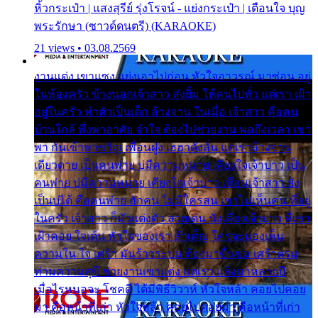
หิ้วกระเป๋า | แสงสุรีย์ รุ่งโรจน์ - แย่งกระเป๋า | เตือนใจ บุญ
พระรักษา (ซาวด์ดนตรี) (KARAOKE)
21 views • 03.08.2569
งานแต่ง เขาแซง แย่งเอาไปก่อน หัวใจอาวรณ์ มาซ่อน อยู่
ในห้องครัว ข้างนอกเจ้าสาว ส่งยิ้ม ให้คนไปทั่ว แต่เรา เฝ้า
อยู่ในครัว ทำตัวเป็นเด็ก ล้างจาน ในเมื่อ เจ้าสาว คือคน
บ้านใกล้ พึ่งพาอาศัย จำใจ ต้องไปช่วยงาน พอถึงเวลา เขา
พา กันเข้าพาขวัญ เพื่อนฝูง เฮฮาดังลั่น แต่เราล้างจาน
เดียวดาย เป็นคนพ่าย บ่มีความหมาย เคียงใจเจ้าบ่าว เป็น
คนพ่าย บ่มีความหมาย เคียงใจเจ้าบ่าว เพื่อนเจ้าสาว ยัง
เป็นบ่ได้ คือคนพ่าย ฮักคน ไม่มีใครสน เขาไม่เห็นคน ที่อยู่
ในครัว เจ้าสาว ก็มัวแต่งตัว สวยเด่น นั่งเคียงเจ้าบ่าว ที่เขา
เฝ้าคอย ใจเต้น หัวใจของเรา ลำเค็ญ ใครจะมองเห็น
ความใน ใจ เศร้า มันร้าวระบม ต้องมาขื่นขม เศร้าตรม
ท่ามความสุขี ช่วยงานเขาแต่ง แต่เรา แล้งมาหลายปี
เมื่อไรหนอจะ โชคดี ได้มีพิธีวิวาห์ หัวใจหล้า คอยไปคอย
มา คือหน้าที่เก่า หัวใจหล้า คอยไปคอยมา คือหน้าที่เก่า