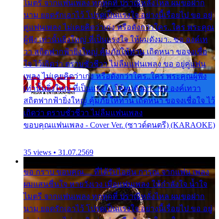
ไมตรี จากแฟนเพลง ทุกทุกที่ ปราณีหลั่งไหล ผมขอฝาก
นาม ยอดรักเอาไว้ โปรดเป็นแรงใจ อย่างนี้เรื่อยไป ขอ อยู่
คู่แฟนเพลง ไม่เคยคิดว่าเก่ง หรือดังกว่าใคร..ใคร พระคุณ
ผู้ฟัง เท่านั้นยิ่งใหญ่ ที่เป็นแรงใจ ให้ผมดังมา.. ขอ องค์เท
วา สถิตฟากฟ้ายิ่งใหญ่ คุ้มภัยให้ท่าน เถิดหนา ขอจงเชื่อ
ใจ ไว้เถิดว่า ตราบชั่วชีวา ไม่ลืมแฟนเพลง ขอ อยู่คู่แฟน
เพลง ไม่เคยคิดว่าเก่ง หรือดังกว่าใคร..ใคร พระคุณผู้ฟัง
เท่านั้นยิ่งใหญ่ ที่เป็นแรงใจ ให้ผมดังมา.. ขอ องค์เทวา
สถิตฟากฟ้ายิ่งใหญ่ คุ้มภัยให้ท่าน เถิดหนา ขอจงเชื่อใจ ไว้
เถิดว่า ตราบชั่วชีวา ไม่ลืมแฟนเพลง
ขอบคุณแฟนเพลง - Cover Ver. (ซาวด์ดนตรี) (KARAOKE)
35 views • 31.07.2569
ขอ กราบ ขอบคุณ.... ที่ได้รับไออุ่น การุณ จากแฟน เพลง
ผมแสนชื่นใจ หายวังเวง เมื่อแฟนเพลง ให้กำลังใจ น้ำใจ
ไมตรี จากแฟนเพลง ทุกทุกที่ ปราณีหลั่งไหล ผมขอฝาก
นาม ยอดรักเอาไว้ โปรดเป็นแรงใจ อย่างนี้เรื่อยไป ขอ อยู่