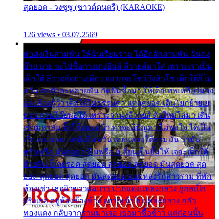
สุดยอด - วงซูซู (ซาวด์ดนตรี) (KARAOKE)
126 views • 03.07.2569
พ่อส่งเงินสามพัน ให้ฉันเรียนราม ได้อีกสักสามพัน ฉันคง
บ๊าย บาย จะไปซื้อกางเกงยีนส์ ลีวายส์มาใส่ เพราะเราเป็น
เด็กใต้ ลีวายส์อย่างเดียว อยากจะโชว์ถึงหิวโซ เด็กใต้ก็ไม่
หวั่น ตกตัวละหลายพัน กัดฟันซื้อมา ให้เด็กเทพเหลียวมอง
และต้องรู้ว่า เด็กใต้ไม่ธรรมดา แต่สุดยอด เดินโยกย้ายเย
ยวน กวนโอ๊ยพอได้ เพราะว่านุ่งลีวายส์ ตัวใหม่ใส่มา เดิน
เข้ามหาลัย จิ๊กโก๊มองหน้า ท่าจะมีปัญหา ไม่พอใจ ได้เป็น
เรื่องแน่นอน แต่ฉันไม่หวั่น เลยแหลงใต้ถามมัน ว่ามัน
พรั่นพรือ มันตอบว่าไม่พรื่อ เปลี่ยนเป็นยิ้มให้ เจอะเด็กใต้
ด้วยกัน ก็เลยรอด สุดยอด สุดยอด สุดยอด มันสุดยอด สุด
ยอด สุดยอด สุดยอด มันสุดยอด แอบหลงรักสาวราม ที่พัก
ห้องเช่า เธอผิวขาวผมยาว ปากแดงแหลงกลาง ถูกสเป็ก
จริงเธอ อยู่ห้องข้างข้าง อยากเข้าไปแหลงกลาง กลัว
ทองแดง กลับจากรามมาเจอ เธอมาซื้อข้าว แต่ก่อนนั้น