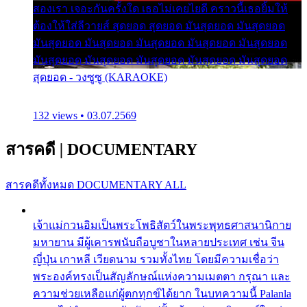
สองเรา เจอะกันครั้งใด เธอไม่เคยไยดี คราวนี้เธอยิ้มให้
ต้องให้ใส่ลีวายส์ สุดยอด สุดยอด มันสุดยอด มันสุดยอด
มันสุดยอด มันสุดยอด มันสุดยอด มันสุดยอด มันสุดยอด
มันสุดยอด มันสุดยอด มันสุดยอด มันสุดยอด มันสุดยอด
สุดยอด - วงซูซู (KARAOKE)
132 views • 03.07.2569
สารคดี
|
DOCUMENTARY
สารคดีทั้งหมด
DOCUMENTARY ALL
เจ้าแม่กวนอิมเป็นพระโพธิสัตว์ในพระพุทธศาสนานิกาย
มหายาน มีผู้เคารพนับถือบูชาในหลายประเทศ เช่น จีน
ญี่ปุ่น เกาหลี เวียดนาม รวมทั้งไทย โดยมีความเชื่อว่า
พระองค์ทรงเป็นสัญลักษณ์แห่งความเมตตา กรุณา และ
ความช่วยเหลือแก่ผู้ตกทุกข์ได้ยาก ในบทความนี้ Palanla