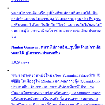
หนานไห่กวนอิม หรือ รูปปั้นเจ้าแม่กวนอิมทะเลใต้ เป็น
องค์เจ้าแม่กวนอิมความสูง 33 เมตรรวมฐาน ประดิษฐาน
อยู่ริมทะเล ไม่ไกลกันนักกับ “วัดเจ้าแม่กวนอิมไม่ยอมไป”
บนเกาะผู่โถวซาน เมืองโจวซาน มณฑลเจ้อเจียง ประเทศ
จีน
Nanhai Guanyin : หนานไห่กวนอิม...รูปปั้นเจ้าแม่กวนอิม
ทะเลใต้, ผู่โถวซาน ประเทศจีน
1,029 views
พระราชวังหยวนหมิงใหม่ (New Yuanming Palace/宮新園
明園) ในเมืองจูไห่ (Zhuhai) มณฑลกวางตุ้ง (Quangdong)
ประเทศจีน เป็นสวนและสถานที่ท่องเที่ยวที่ได้รับแรง
บันดาลใจจากพระราชวังฤดูร้อนเก่า (Old Summer Palace)
หรือหยวนหมิงหยวนในกรุงปักกิ่ง สวนสาธารณะขนาด
ใหญ่ใจกลางเมืองแห่งนี้มีครบทั้งธรรมชาติ สถาปัตยกรรม