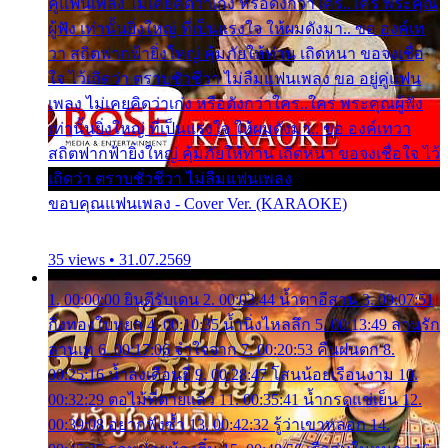
คู่แฟนเพลง ไม่เคยคิดว่าเก่ง หรือดังกว่าใคร..ใคร พระคุณ
ผู้ฟัง เท่านั้นยิ่งใหญ่ ที่เป็นแรงใจ ให้ผมดังมา.. ขอ องค์เท
วา สถิตฟากฟ้ายิ่งใหญ่ คุ้มภัยให้ท่าน เถิดหนา ขอจงเชื่อ
ใจ ไว้เถิดว่า ตราบชั่วชีวา ไม่ลืมแฟนเพลง ขอ อยู่คู่แฟน
เพลง ไม่เคยคิดว่าเก่ง หรือดังกว่าใคร..ใคร พระคุณผู้ฟัง
เท่านั้นยิ่งใหญ่ ที่เป็นแรงใจ ให้ผมดังมา.. ขอ องค์เทวา
สถิตฟากฟ้ายิ่งใหญ่ คุ้มภัยให้ท่าน เถิดหนา ขอจงเชื่อใจ ไว้
เถิดว่า ตราบชั่วชีวา ไม่ลืมแฟนเพลง
ขอบคุณแฟนเพลง - Cover Ver. (KARAOKE)
35 views • 31.07.2569
1. 00:00:00 ยินดีรับเดน 2. 00:03:44 น้ำตาอีสาน 3. 00:07:51
กิ่งทองใบหยก 4. 00:10:35 น้ำนิ่งไหลลึก 5. 00:13:49 ลานรัก
ลานเท 6. 00:17:06 จำใจจาก 7. 00:20:53 คืนฝนตก 8.
00:25:16 น้ำลงเดือนยี่ 9. 00:28:47 โสนน้อยเรือนงาม 10.
00:32:29 ตอไม้ที่ตายแล้ว 11. 00:35:41 น้ำกรดแช่เย็น 12.
00:39:08 อยากฟังซ้ำ 13. 00:42:32 รู้ว่าเขาหลอก 14.