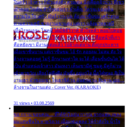
ในครัว เจ้าสาว ก็มัวแต่งตัว สวยเด่น นั่งเคียงเจ้าบ่าว ที่เขา
เฝ้าคอย ใจเต้น หัวใจของเรา ลำเค็ญ ใครจะมองเห็น
ความใน ใจ เศร้า มันร้าวระบม ต้องมาขื่นขม เศร้าตรม
ท่ามความสุขี ช่วยงานเขาแต่ง แต่เรา แล้งมาหลายปี
เมื่อไรหนอจะ โชคดี ได้มีพิธีวิวาห์ หัวใจหล้า คอยไปคอย
มา คือหน้าที่เก่า หัวใจหล้า คอยไปคอยมา คือหน้าที่เก่า
คือหยังเขา มีงานแต่งแล้ว ไปล้างแต่จาน ดั่งถูกประหาร
เมื่อเขาชื่นบาน แต่เราขื่นขม โอ้ รัก ลอยลม ไม่สม ดัง ใจ
ล้างจานคอยคู่ ไม่รู้ อีกนานเท่าใด จะได้ เลื่อนขั้นบันได ได้
เป็น ตำแหน่งเจ้าสาว มันเหงา เห็นเขามีคู่ ซมดู มีคู่ก็ม่วน
เข้าพาขวัญ เสียงโห่ตึงตึง มันซึ้ง อยู่แก่ใจ มื้อใด๋หนอ สิเป็น
งานเฮา มัวซอยเขา ใจเฮาซิด้าน มันทรมาน จับจาน เอย…
ล้างจานในงานแต่ง - Cover Ver. (KARAOKE)
31 views • 03.08.2569
ขอ กราบ ขอบคุณ.... ที่ได้รับไออุ่น การุณ จากแฟน เพลง
ผมแสนชื่นใจ หายวังเวง เมื่อแฟนเพลง ให้กำลังใจ น้ำใจ