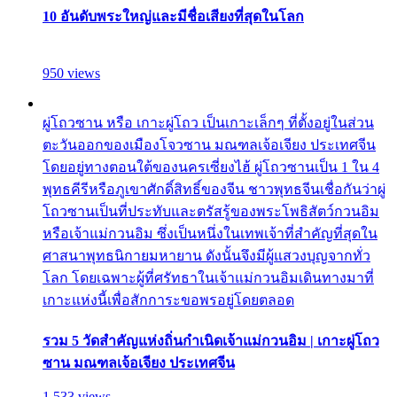
10 อันดับพระใหญ่และมีชื่อเสียงที่สุดในโลก
950 views
ผู่โถวซาน หรือ เกาะผู่โถว เป็นเกาะเล็กๆ ที่ตั้งอยู่ในส่วน
ตะวันออกของเมืองโจวซาน มณฑลเจ้อเจียง ประเทศจีน
โดยอยู่ทางตอนใต้ของนครเซี่ยงไฮ้ ผู่โถวซานเป็น 1 ใน 4
พุทธคีรีหรือภูเขาศักดิ์สิทธิ์ของจีน ชาวพุทธจีนเชื่อกันว่าผู่
โถวซานเป็นที่ประทับและตรัสรู้ของพระโพธิสัตว์กวนอิม
หรือเจ้าแม่กวนอิม ซึ่งเป็นหนึ่งในเทพเจ้าที่สำคัญที่สุดใน
ศาสนาพุทธนิกายมหายาน ดังนั้นจึงมีผู้แสวงบุญจากทั่ว
โลก โดยเฉพาะผู้ที่ศรัทธาในเจ้าแม่กวนอิมเดินทางมาที่
เกาะแห่งนี้เพื่อสักการะขอพรอยู่โดยตลอด
รวม 5 วัดสำคัญแห่งถิ่นกำเนิดเจ้าแม่กวนอิม | เกาะผู่โถว
ซาน มณฑลเจ้อเจียง ประเทศจีน
1,533 views