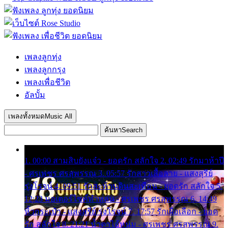
เพลงลูกทุ่ง
เพลงลูกกรุง
เพลงเพื่อชีวิต
อัลบั้ม
เพลงทั้งหมด
Music All
ค้นหา
Search
1. 00:00 สามสิบยังแจ๋ว - ยอดรัก สลักใจ 2. 02:49 รักมาห้าปี
- ศรเพชร ศรสุพรรณ 3. 05:57 รักสาวเสื้อลาย - แสงสุรีย์
รุ่งโรจน์ 4. 09:51 รักสะท้านดินสะเทือน - ยอดรัก สลักใจ 5.
12:23 มอเตอร์ไซค์ทำหล่น - ศรเพชร ศรสุพรรณ 6. 14:49
หิ้วกระเป๋า - แสงสุรีย์ รุ่งโรจน์ 7. 17:57 รักเผื่อเลือก - ยอด
รัก สลักใจ 8. 21:21 น้ำตาไอ้หนุ่ม - ศรเพชร ศรสุพรรณ 9.