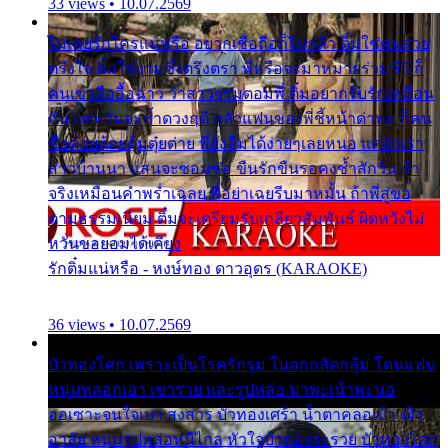
33 views • 10.07.2569
ไม่เคยรักใครแน่หรือ อยากเชื่อถือก็ไม่กล้า ติ๋มใช่คนสวย
ตรึงใจ ติ๋มใช่งามซึ้งตรึงตรา พี่หรือจะมาหมายร่วมชีวี ก็
คนเขาลืออื้อฉาว ว่าสาวๆรุมตอมพี่ ติ๋มอยากรับรักเหมือน
กัน แต่หวั่นจะช้ำดวงฤดี กลัวแฟนของพี่ชี้หน้าด่าทอ ก็คน
ชื่อต๋อยต้อยตุ้มตุ๋ยต่าย พี่ยังลืมได้ง่ายๆเลยหนอ แค่ตัวเรา
สาวบ้านนา แสนจะซอมซ่อ ขืนรักขืนรอคงช้ำสักวัน ถ้า
จริงเหมือนคำพร่ำเฉลย พี่อย่าเฉยรีบมาหมั้น ถ้าพี่สู่ขอ
ตามธรรมเนียม ติ๋มจะเตรียมรับเกลียวสัมพันธ์ ผิดหวังไม่
หวั่นขอยอมได้เคียง
รักติ๋มแน่หรือ - หงษ์ทอง ดาวอุดร (KARAOKE)
36 views • 10.07.2569
บัวทองโศก เพราะเป็นโรครักรุม ในอกกลัดกลุ้ม โดนแฟน
หนุ่มหลอกเอา เขารวย และรูปหล่อ มาพะเน้าพะนอ
ออเซาะจนใจเบา สงสาร บัวทองเศร้า น้ำตาคลอเบ้า เฝ้า
อาลัย หนุ่มรูปหล่อหนีไกล หัวใจบัวทองระรวย บัวทองโศก