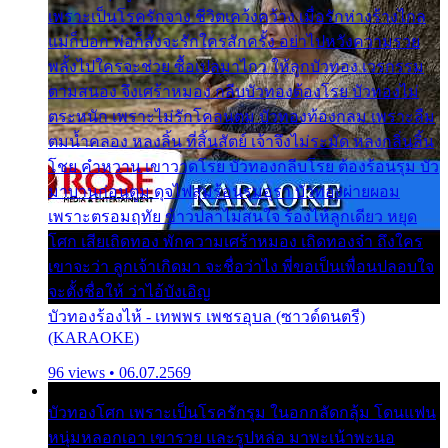
เพราะเป็นโรครักจาง ชีวิตเคว้งคว้าง เมื่อรักห่างร้างไกล
แม่ก็บอก พ่อก็สั่งจะรักใครสักครั้ง อย่าไปหวังความรวย
พลั้งไปใครจะช่วย ซื้อเปลมาไกว ให้ลูกบัวทอง เวรกรรม
ตามสนอง จึงเศร้าหมอง กลีบบัวทองต้องโรย บัวทองไม่
ตระหนัก เพราะไม่รักโคลนตม บัวทองท้องกลม เพราะลืม
ตมน้ำคลอง หลงลิ้น ที่สิ้นสัตย์ เจ้าจึงไม่ระมัด หลงกลิ่นลิ้น
โชย คำหวาน เขาวาดโรย บัวทองกลีบโรย ต้องร้อนรุม บัว
มาบานก่อนตูม ดุจไฟสุมร้อนรุมอุรา บัวทองผ่ายผอม
เพราะตรอมฤทัย ข้าวปลาไม่สนใจ ร้องไห้ลูกเดียว หยุด
โศก เสียเถิดทอง พักความเศร้าหมอง เถิดทองจ๋า ถึงใคร
เขาจะว่า ลูกเจ้าเกิดมา จะชื่อว่าไง พี่ขอเป็นเพื่อนปลอบใจ
จะตั้งชื่อให้ ว่าไอ้บังเอิญ
บัวทองร้องไห้ - เทพพร เพชรอุบล (ซาวด์ดนตรี)
(KARAOKE)
96 views • 06.07.2569
บัวทองโศก เพราะเป็นโรครักรุม ในอกกลัดกลุ้ม โดนแฟน
หนุ่มหลอกเอา เขารวย และรูปหล่อ มาพะเน้าพะนอ