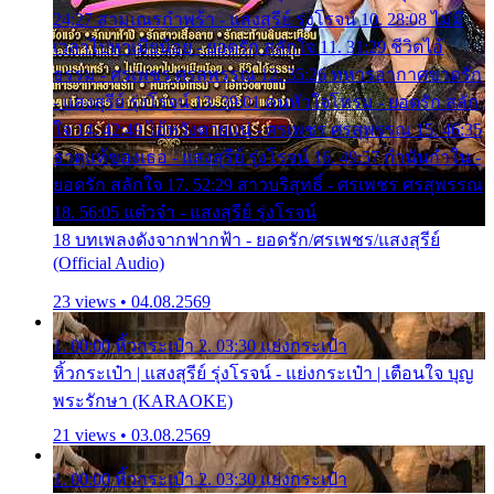
24:27 สามเณรกำพร้า - แสงสุรีย์ รุ่งโรจน์ 10. 28:08 ไม่มี
เวลาไปหาเมียน้อย - ยอดรัก สลักใจ 11. 31:29 ชีวิตไอ้
ธรรม - ศรเพชร ศรสุพรรณ 12. 35:26 ทหารอากาศขาดรัก
- แสงสุรีย์ รุ่งโรจน์ 13. 39:01 คนหัวใจโทรม - ยอดรัก สลัก
ใจ 14. 42:49 ไอ้หวังตายแน่ - ศรเพชร ศรสุพรรณ 15. 46:35
ธาตุแท้ของเธอ - แสงสุรีย์ รุ่งโรจน์ 16. 49:57 กำนันกำใน -
ยอดรัก สลักใจ 17. 52:29 สาวบริสุทธิ์ - ศรเพชร ศรสุพรรณ
18. 56:05 แต๋วจ๋า - แสงสุรีย์ รุ่งโรจน์
18 บทเพลงดังจากฟากฟ้า - ยอดรัก/ศรเพชร/แสงสุรีย์
(Official Audio)
23 views • 04.08.2569
1. 00:00 หิ้วกระเป๋า 2. 03:30 แย่งกระเป๋า
หิ้วกระเป๋า | แสงสุรีย์ รุ่งโรจน์ - แย่งกระเป๋า | เตือนใจ บุญ
พระรักษา (KARAOKE)
21 views • 03.08.2569
1. 00:00 หิ้วกระเป๋า 2. 03:30 แย่งกระเป๋า