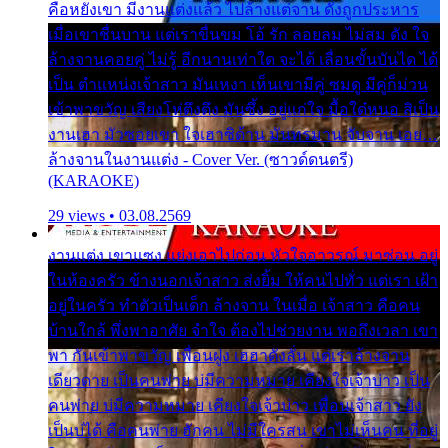
คือหยังเขา มีงานแต่งแล้ว ไปล้างแต่จาน ดั่งถูกประหาร
เมื่อเขาชื่นบาน แต่เราขื่นขม โอ้ รัก ลอยลม ไม่สม ดัง ใจ
ล้างจานคอยคู่ ไม่รู้ อีกนานเท่าใด จะได้ เลื่อนขั้นบันได ได้
เป็น ตำแหน่งเจ้าสาว มันเหงา เห็นเขามีคู่ ซมดู มีคู่ก็ม่วน
เข้าพาขวัญ เสียงโห่ตึงตึง มันซึ้ง อยู่แก่ใจ มื้อใด๋หนอ สิเป็น
งานเฮา มัวซอยเขา ใจเฮาซิด้าน มันทรมาน จับจาน เอย…
ล้างจานในงานแต่ง - Cover Ver. (ซาวด์ดนตรี)
(KARAOKE)
29 views • 03.08.2569
งานแต่ง เขาแซง แย่งเอาไปก่อน หัวใจอาวรณ์ มาซ่อน อยู่
ในห้องครัว ข้างนอกเจ้าสาว ส่งยิ้ม ให้คนไปทั่ว แต่เรา เฝ้า
อยู่ในครัว ทำตัวเป็นเด็ก ล้างจาน ในเมื่อ เจ้าสาว คือคน
บ้านใกล้ พึ่งพาอาศัย จำใจ ต้องไปช่วยงาน พอถึงเวลา เขา
พา กันเข้าพาขวัญ เพื่อนฝูง เฮฮาดังลั่น แต่เราล้างจาน
เดียวดาย เป็นคนพ่าย บ่มีความหมาย เคียงใจเจ้าบ่าว เป็น
คนพ่าย บ่มีความหมาย เคียงใจเจ้าบ่าว เพื่อนเจ้าสาว ยัง
เป็นบ่ได้ คือคนพ่าย ฮักคน ไม่มีใครสน เขาไม่เห็นคน ที่อยู่