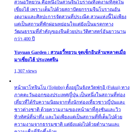
สวนอวี้หยวน คือหนึ่งในสวนจีนโบราณที่งดงามที่สุดใน
เซี่ยงไฮ้ เพราะเต็มไปด้วยสถาปัตยกรรมจีนโบราณอัน
งดงามและศิลปะการจัดสวนที่ประณีต สวนแห่งนี้ไม่เพียง
แต่เป็นสถานที่พักผ่อนหย่อนใจแต่ยังเป็นมรดกทาง
วัฒนธรรมที่สำคัญของจีนด้วยประวัติศาสตร์อันยาวนาน
กว่า 400 ปี
Yuyuan Garden : สวนอวี้หยวน จุดเช็กอินห้ามพลาดเมื่อ
มาเซี่ยงไฮ้ ประเทศจีน
1,307 views
หน้าผาโทจินโบ (Tojinbo) ตั้งอยู่ในจังหวัดฟุกุอิ (Fukui) ทาง
ภาคตะวันออกของประเทศญี่ปุ่น เป็นหนึ่งในสถานที่ท่อง
เที่ยวที่ได้รับความนิยมจากทั้งนักท่องเที่ยวชาวญี่ปุ่นและ
ชาวต่างชาติ ด้วยความงามของหน้าผาที่สูงชันและวิว
ทิวทัศน์ที่น่าทึ่ง และไม่เพียงแต่เป็นสถานที่ที่เต็มไปด้วย
ความงามจากธรรมชาติ แต่ยังแฝงไปด้วยตำนานและ
ความเชื่อที่ลึกซึ้งด้วย