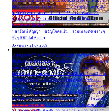
00:45:25 รอหน่อยน้องติ๋ม 15. 00:48:56 เรือล่มในหนอง 16.
00:51:43 บัตรเชิญสีเลือด 17. 00:56:07 อดีตรักโรงทอ 18.
01:00:00 เขมรไล่ควาย 19. 01:02:55 สาวสวนแตง 20.
01:05:51 แอบมอง 21. 01:09:27 พบรักปากน้ำโพ 22.
01:13:06 สายัณห์เมา
" สายัณห์ สัญญา " ขวัญใจคนเดิม - รวมเพลงดังเพราะๆ
ซึ้งๆ (Official Audio)
35 views • 21.07.2569
1. 00:00:00 ทำไมทำฉันได้ 2. 00:03:20 นางฟ้าสลัม 3.
00:06:50 คน 4. 00:10:36 บุญเหลือเกิน 5. 00:13:58 ฝนหยาด
สุดท้าย 6. 00:17:30 ยาใจยาจก 7. 00:20:30 คิดดูให้ดี 8.
00:24:21 ลบรอยแผลรัก 9. 00:27:35 เหมือนใจโดนกรีด 10.
00:30:54 ขบวนการเปาเปียว 11. 00:34:05 คำรำพัน 12.
00:37:20 ปาหนัน 13. 00:40:37 ใจเจ้ากรรม 14. 00:44:15 จูบ
ฉันแล้วจงตายเสีย 15. 00:47:24 ขอสูมาเต๊อะ 16. 00:51:11
คนใจมาร 17. 00:54:50 คืนทรมาน 18. 00:58:25 รักนี้สีดำ
19. 01:01:44 ส่วนเกิน 20. 01:05:42 หยาดน้ำฝนหยดน้ำตา
21. 01:09:13 เหลือเพียงฝัน 22. 01:13:26 เขา 23. 01:16:37