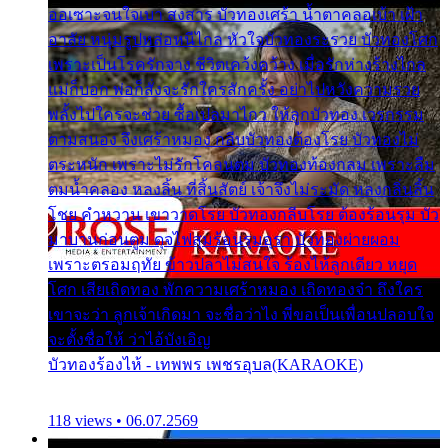
ออเซาะจนใจเบา สงสาร บัวทองเศร้า น้ำตาคลอเบ้า เฝ้า
อาลัย หนุ่มรูปหล่อหนีไกล หัวใจบัวทองระรวย บัวทองโศก
เพราะเป็นโรครักจาง ชีวิตเคว้งคว้าง เมื่อรักห่างร้างไกล
แม่ก็บอก พ่อก็สั่งจะรักใครสักครั้ง อย่าไปหวังความรวย
พลั้งไปใครจะช่วย ซื้อเปลมาไกว ให้ลูกบัวทอง เวรกรรม
ตามสนอง จึงเศร้าหมอง กลีบบัวทองต้องโรย บัวทองไม่
ตระหนัก เพราะไม่รักโคลนตม บัวทองท้องกลม เพราะลืม
ตมน้ำคลอง หลงลิ้น ที่สิ้นสัตย์ เจ้าจึงไม่ระมัด หลงกลิ่นลิ้น
โชย คำหวาน เขาวาดโรย บัวทองกลีบโรย ต้องร้อนรุม บัว
มาบานก่อนตูม ดุจไฟสุมร้อนรุมอุรา บัวทองผ่ายผอม
เพราะตรอมฤทัย ข้าวปลาไม่สนใจ ร้องไห้ลูกเดียว หยุด
โศก เสียเถิดทอง พักความเศร้าหมอง เถิดทองจ๋า ถึงใคร
เขาจะว่า ลูกเจ้าเกิดมา จะชื่อว่าไง พี่ขอเป็นเพื่อนปลอบใจ
จะตั้งชื่อให้ ว่าไอ้บังเอิญ
บัวทองร้องไห้ - เทพพร เพชรอุบล(KARAOKE)
118 views • 06.07.2569