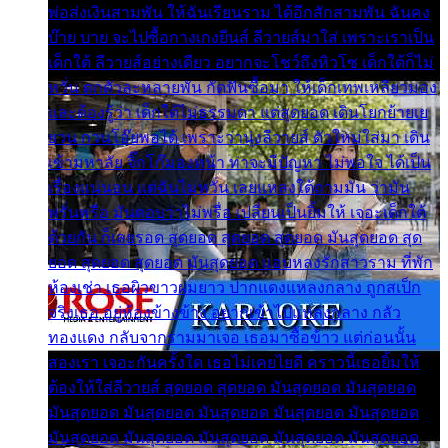
พ่อส่งเงินสามพัน ให้ฉันเรียนราม ได้อีกสักสามพัน ฉันคง
บ๊าย บาย จะไปซื้อกางเกงยีนส์ ลีวายส์มาใส่ เพราะเราเป็น
เด็กใต้ ลีวายส์อย่างเดียว อยากจะโชว์ถึงหิวโซ เด็กใต้ก็ไม่
หวั่น ตกตัวละหลายพัน กัดฟันซื้อมา ให้เด็กเทพเหลียวมอง
และต้องรู้ว่า เด็กใต้ไม่ธรรมดา แต่สุดยอด เดินโยกย้ายเย
ยวน กวนโอ๊ยพอได้ เพราะว่านุ่งลีวายส์ ตัวใหม่ใส่มา เดิน
เข้ามหาลัย จิ๊กโก๊มองหน้า ท่าจะมีปัญหา ไม่พอใจ ได้เป็น
เรื่องแน่นอน แต่ฉันไม่หวั่น เลยแหลงใต้ถามมัน ว่ามัน
พรั่นพรือ มันตอบว่าไม่พรื่อ เปลี่ยนเป็นยิ้มให้ เจอะเด็กใต้
ด้วยกัน ก็เลยรอด สุดยอด สุดยอด สุดยอด มันสุดยอด สุด
ยอด สุดยอด สุดยอด มันสุดยอด แอบหลงรักสาวราม ที่พัก
ห้องเช่า เธอผิวขาวผมยาว ปากแดงแหลงกลาง ถูกสเป็ก
จริงเธอ อยู่ห้องข้างข้าง อยากเข้าไปแหลงกลาง กลัว
ทองแดง กลับจากรามมาเจอ เธอมาซื้อข้าว แต่ก่อนนั้น
สองเรา เจอะกันครั้งใด เธอไม่เคยไยดี คราวนี้เธอยิ้มให้
ต้องให้ใส่ลีวายส์ สุดยอด สุดยอด มันสุดยอด มันสุดยอด
มันสุดยอด มันสุดยอด มันสุดยอด มันสุดยอด มันสุดยอด
มันสุดยอด มันสุดยอด มันสุดยอด มันสุดยอด มันสุดยอด