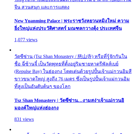
จีน สวนสนุก และการแสดง
New Yuanming Palace | พระราชวังหยวนหมิงใหม่ ความ
ยิ่งใหญ่แห่งประวัติศาสตร์ มณฑลกวางตุ้ง ประเทศจีน
1,077 views
วัดซีซ่าน (Tsz Shan Monastery / 慈山寺) หรือที่รู้จักกันใน
ชื่อ ฉี่ซ้านจี๋ เป็นวัดพุทธที่ตั้งอยู่ริมชายหาดรีพัลส์เบย์
(Repulse Bay) ในฮ่องกง โดดเด่นด้วยรูปปั้นเจ้าแม่กวนอิมสี
ขาวขนาดใหญ่ สูงถึง 76 เมตร ซึ่งเป็นรูปปั้นเจ้าแม่กวนอิม
ที่สูงเป็นอันดับต้นๆ ของโลก
Tsz Shan Monastery | วัดซีซ่าน…งามสง่าเจ้าแม่กวนอิ
มองค์ใหญ่แห่งฮ่องกง
831 views