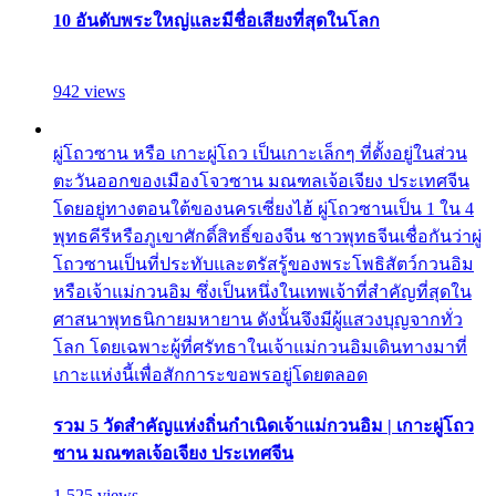
10 อันดับพระใหญ่และมีชื่อเสียงที่สุดในโลก
942 views
ผู่โถวซาน หรือ เกาะผู่โถว เป็นเกาะเล็กๆ ที่ตั้งอยู่ในส่วน
ตะวันออกของเมืองโจวซาน มณฑลเจ้อเจียง ประเทศจีน
โดยอยู่ทางตอนใต้ของนครเซี่ยงไฮ้ ผู่โถวซานเป็น 1 ใน 4
พุทธคีรีหรือภูเขาศักดิ์สิทธิ์ของจีน ชาวพุทธจีนเชื่อกันว่าผู่
โถวซานเป็นที่ประทับและตรัสรู้ของพระโพธิสัตว์กวนอิม
หรือเจ้าแม่กวนอิม ซึ่งเป็นหนึ่งในเทพเจ้าที่สำคัญที่สุดใน
ศาสนาพุทธนิกายมหายาน ดังนั้นจึงมีผู้แสวงบุญจากทั่ว
โลก โดยเฉพาะผู้ที่ศรัทธาในเจ้าแม่กวนอิมเดินทางมาที่
เกาะแห่งนี้เพื่อสักการะขอพรอยู่โดยตลอด
รวม 5 วัดสำคัญแห่งถิ่นกำเนิดเจ้าแม่กวนอิม | เกาะผู่โถว
ซาน มณฑลเจ้อเจียง ประเทศจีน
1,525 views