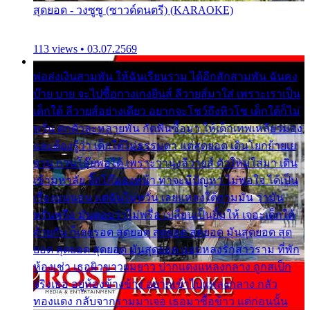
สุดยอด - วงซูซู (ซาวด์ดนตรี) (KARAOKE)
113 views • 03.07.2569
พ่อส่งเงินสามพัน ให้ฉันเรียนราม ได้อีกสักสามพัน ฉันคง
บ๊าย บาย จะไปซื้อกางเกงยีนส์ ลีวายส์มาใส่ เพราะเราเป็น
เด็กใต้ ลีวายส์อย่างเดียว อยากจะโชว์ถึงหิวโซ เด็กใต้ก็ไม่
หวั่น ตกตัวละหลายพัน กัดฟันซื้อมา ให้เด็กเทพเหลียวมอง
และต้องรู้ว่า เด็กใต้ไม่ธรรมดา แต่สุดยอด เดินโยกย้ายเย
ยวน กวนโอ๊ยพอได้ เพราะว่านุ่งลีวายส์ ตัวใหม่ใส่มา เดิน
เข้ามหาลัย จิ๊กโก๊มองหน้า ท่าจะมีปัญหา ไม่พอใจ ได้เป็น
เรื่องแน่นอน แต่ฉันไม่หวั่น เลยแหลงใต้ถามมัน ว่ามัน
พรั่นพรือ มันตอบว่าไม่พรื่อ เปลี่ยนเป็นยิ้มให้ เจอะเด็กใต้
ด้วยกัน ก็เลยรอด สุดยอด สุดยอด สุดยอด มันสุดยอด สุด
ยอด สุดยอด สุดยอด มันสุดยอด แอบหลงรักสาวราม ที่พัก
ห้องเช่า เธอผิวขาวผมยาว ปากแดงแหลงกลาง ถูกสเป็ก
จริงเธอ อยู่ห้องข้างข้าง อยากเข้าไปแหลงกลาง กลัว
ทองแดง กลับจากรามมาเจอ เธอมาซื้อข้าว แต่ก่อนนั้น