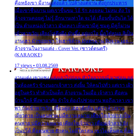
คือหยังเขา มีงานแต่งแล้ว ไปล้างแต่จาน ดั่งถูกประหาร
เมื่อเขาชื่นบาน แต่เราขื่นขม โอ้ รัก ลอยลม ไม่สม ดัง ใจ
ล้างจานคอยคู่ ไม่รู้ อีกนานเท่าใด จะได้ เลื่อนขั้นบันได ได้
เป็น ตำแหน่งเจ้าสาว มันเหงา เห็นเขามีคู่ ซมดู มีคู่ก็ม่วน
เข้าพาขวัญ เสียงโห่ตึงตึง มันซึ้ง อยู่แก่ใจ มื้อใด๋หนอ สิเป็น
งานเฮา มัวซอยเขา ใจเฮาซิด้าน มันทรมาน จับจาน เอย…
ล้างจานในงานแต่ง - Cover Ver. (ซาวด์ดนตรี)
(KARAOKE)
17 views • 03.08.2569
งานแต่ง เขาแซง แย่งเอาไปก่อน หัวใจอาวรณ์ มาซ่อน อยู่
ในห้องครัว ข้างนอกเจ้าสาว ส่งยิ้ม ให้คนไปทั่ว แต่เรา เฝ้า
อยู่ในครัว ทำตัวเป็นเด็ก ล้างจาน ในเมื่อ เจ้าสาว คือคน
บ้านใกล้ พึ่งพาอาศัย จำใจ ต้องไปช่วยงาน พอถึงเวลา เขา
พา กันเข้าพาขวัญ เพื่อนฝูง เฮฮาดังลั่น แต่เราล้างจาน
เดียวดาย เป็นคนพ่าย บ่มีความหมาย เคียงใจเจ้าบ่าว เป็น
คนพ่าย บ่มีความหมาย เคียงใจเจ้าบ่าว เพื่อนเจ้าสาว ยัง
เป็นบ่ได้ คือคนพ่าย ฮักคน ไม่มีใครสน เขาไม่เห็นคน ที่อยู่