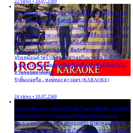
22 views • 10.07.2569
ไม่เคยรักใครแน่หรือ อยากเชื่อถือก็ไม่กล้า ติ๋มใช่คนสวย
ตรึงใจ ติ๋มใช่งามซึ้งตรึงตรา พี่หรือจะมาหมายร่วมชีวี ก็
คนเขาลืออื้อฉาว ว่าสาวๆรุมตอมพี่ ติ๋มอยากรับรักเหมือน
กัน แต่หวั่นจะช้ำดวงฤดี กลัวแฟนของพี่ชี้หน้าด่าทอ ก็คน
ชื่อต๋อยต้อยตุ้มตุ๋ยต่าย พี่ยังลืมได้ง่ายๆเลยหนอ แค่ตัวเรา
สาวบ้านนา แสนจะซอมซ่อ ขืนรักขืนรอคงช้ำสักวัน ถ้า
จริงเหมือนคำพร่ำเฉลย พี่อย่าเฉยรีบมาหมั้น ถ้าพี่สู่ขอ
ตามธรรมเนียม ติ๋มจะเตรียมรับเกลียวสัมพันธ์ ผิดหวังไม่
หวั่นขอยอมได้เคียง
รักติ๋มแน่หรือ - หงษ์ทอง ดาวอุดร (KARAOKE)
24 views • 10.07.2569
บัวทองโศก เพราะเป็นโรครักรุม ในอกกลัดกลุ้ม โดนแฟน
หนุ่มหลอกเอา เขารวย และรูปหล่อ มาพะเน้าพะนอ
ออเซาะจนใจเบา สงสาร บัวทองเศร้า น้ำตาคลอเบ้า เฝ้า
อาลัย หนุ่มรูปหล่อหนีไกล หัวใจบัวทองระรวย บัวทองโศก