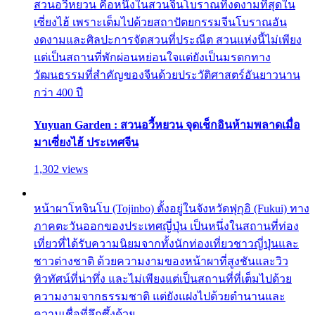
สวนอวี้หยวน คือหนึ่งในสวนจีนโบราณที่งดงามที่สุดใน
เซี่ยงไฮ้ เพราะเต็มไปด้วยสถาปัตยกรรมจีนโบราณอัน
งดงามและศิลปะการจัดสวนที่ประณีต สวนแห่งนี้ไม่เพียง
แต่เป็นสถานที่พักผ่อนหย่อนใจแต่ยังเป็นมรดกทาง
วัฒนธรรมที่สำคัญของจีนด้วยประวัติศาสตร์อันยาวนาน
กว่า 400 ปี
Yuyuan Garden : สวนอวี้หยวน จุดเช็กอินห้ามพลาดเมื่อ
มาเซี่ยงไฮ้ ประเทศจีน
1,302 views
หน้าผาโทจินโบ (Tojinbo) ตั้งอยู่ในจังหวัดฟุกุอิ (Fukui) ทาง
ภาคตะวันออกของประเทศญี่ปุ่น เป็นหนึ่งในสถานที่ท่อง
เที่ยวที่ได้รับความนิยมจากทั้งนักท่องเที่ยวชาวญี่ปุ่นและ
ชาวต่างชาติ ด้วยความงามของหน้าผาที่สูงชันและวิว
ทิวทัศน์ที่น่าทึ่ง และไม่เพียงแต่เป็นสถานที่ที่เต็มไปด้วย
ความงามจากธรรมชาติ แต่ยังแฝงไปด้วยตำนานและ
ความเชื่อที่ลึกซึ้งด้วย