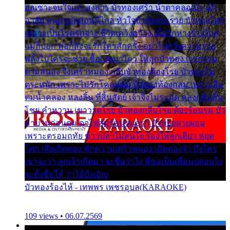
ออเซาะจนใจเบา สงสาร บัวทองเศร้า น้ำตาคลอเบ้า เฝ้า
อาลัย หนุ่มรูปหล่อหนีไกล หัวใจบัวทองระรวย บัวทองโศก
เพราะเป็นโรครักจาง ชีวิตเคว้งคว้าง เมื่อรักห่างร้างไกล
แม่ก็บอก พ่อก็สั่งจะรักใครสักครั้ง อย่าไปหวังความรวย
พลั้งไปใครจะช่วย ซื้อเปลมาไกว ให้ลูกบัวทอง เวรกรรม
ตามสนอง จึงเศร้าหมอง กลีบบัวทองต้องโรย บัวทองไม่
ตระหนัก เพราะไม่รักโคลนตม บัวทองท้องกลม เพราะลืม
ตมน้ำคลอง หลงลิ้น ที่สิ้นสัตย์ เจ้าจึงไม่ระมัด หลงกลิ่นลิ้น
โชย คำหวาน เขาวาดโรย บัวทองกลีบโรย ต้องร้อนรุม บัว
มาบานก่อนตูม ดุจไฟสุมร้อนรุมอุรา บัวทองผ่ายผอม
เพราะตรอมฤทัย ข้าวปลาไม่สนใจ ร้องไห้ลูกเดียว หยุด
โศก เสียเถิดทอง พักความเศร้าหมอง เถิดทองจ๋า ถึงใคร
เขาจะว่า ลูกเจ้าเกิดมา จะชื่อว่าไง พี่ขอเป็นเพื่อนปลอบใจ
จะตั้งชื่อให้ ว่าไอ้บังเอิญ
บัวทองร้องไห้ - เทพพร เพชรอุบล(KARAOKE)
109 views • 06.07.2569