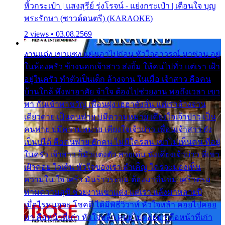
หิ้วกระเป๋า | แสงสุรีย์ รุ่งโรจน์ - แย่งกระเป๋า | เตือนใจ บุญ
พระรักษา (ซาวด์ดนตรี) (KARAOKE)
2 views • 03.08.2569
งานแต่ง เขาแซง แย่งเอาไปก่อน หัวใจอาวรณ์ มาซ่อน อยู่
ในห้องครัว ข้างนอกเจ้าสาว ส่งยิ้ม ให้คนไปทั่ว แต่เรา เฝ้า
อยู่ในครัว ทำตัวเป็นเด็ก ล้างจาน ในเมื่อ เจ้าสาว คือคน
บ้านใกล้ พึ่งพาอาศัย จำใจ ต้องไปช่วยงาน พอถึงเวลา เขา
พา กันเข้าพาขวัญ เพื่อนฝูง เฮฮาดังลั่น แต่เราล้างจาน
เดียวดาย เป็นคนพ่าย บ่มีความหมาย เคียงใจเจ้าบ่าว เป็น
คนพ่าย บ่มีความหมาย เคียงใจเจ้าบ่าว เพื่อนเจ้าสาว ยัง
เป็นบ่ได้ คือคนพ่าย ฮักคน ไม่มีใครสน เขาไม่เห็นคน ที่อยู่
ในครัว เจ้าสาว ก็มัวแต่งตัว สวยเด่น นั่งเคียงเจ้าบ่าว ที่เขา
เฝ้าคอย ใจเต้น หัวใจของเรา ลำเค็ญ ใครจะมองเห็น
ความใน ใจ เศร้า มันร้าวระบม ต้องมาขื่นขม เศร้าตรม
ท่ามความสุขี ช่วยงานเขาแต่ง แต่เรา แล้งมาหลายปี
เมื่อไรหนอจะ โชคดี ได้มีพิธีวิวาห์ หัวใจหล้า คอยไปคอย
มา คือหน้าที่เก่า หัวใจหล้า คอยไปคอยมา คือหน้าที่เก่า