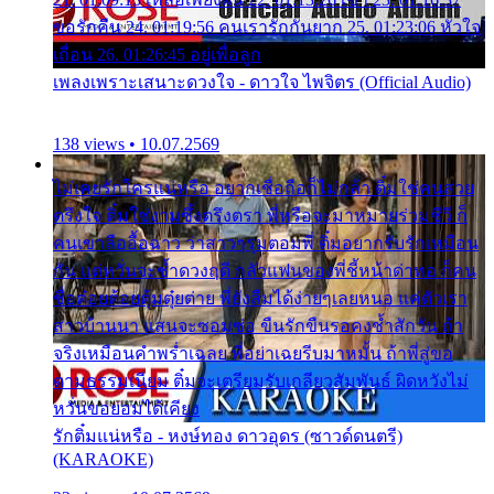
ขอรักคืน 24. 01:19:56 คนเรารักกันยาก 25. 01:23:06 หัวใจ
เถื่อน 26. 01:26:45 อยู่เพื่อลูก
เพลงเพราะเสนาะดวงใจ - ดาวใจ ไพจิตร (Official Audio)
138 views • 10.07.2569
ไม่เคยรักใครแน่หรือ อยากเชื่อถือก็ไม่กล้า ติ๋มใช่คนสวย
ตรึงใจ ติ๋มใช่งามซึ้งตรึงตรา พี่หรือจะมาหมายร่วมชีวี ก็
คนเขาลืออื้อฉาว ว่าสาวๆรุมตอมพี่ ติ๋มอยากรับรักเหมือน
กัน แต่หวั่นจะช้ำดวงฤดี กลัวแฟนของพี่ชี้หน้าด่าทอ ก็คน
ชื่อต๋อยต้อยตุ้มตุ๋ยต่าย พี่ยังลืมได้ง่ายๆเลยหนอ แค่ตัวเรา
สาวบ้านนา แสนจะซอมซ่อ ขืนรักขืนรอคงช้ำสักวัน ถ้า
จริงเหมือนคำพร่ำเฉลย พี่อย่าเฉยรีบมาหมั้น ถ้าพี่สู่ขอ
ตามธรรมเนียม ติ๋มจะเตรียมรับเกลียวสัมพันธ์ ผิดหวังไม่
หวั่นขอยอมได้เคียง
รักติ๋มแน่หรือ - หงษ์ทอง ดาวอุดร (ซาวด์ดนตรี)
(KARAOKE)