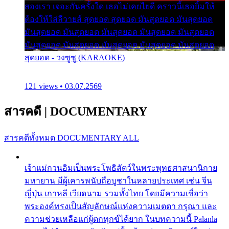
สองเรา เจอะกันครั้งใด เธอไม่เคยไยดี คราวนี้เธอยิ้มให้
ต้องให้ใส่ลีวายส์ สุดยอด สุดยอด มันสุดยอด มันสุดยอด
มันสุดยอด มันสุดยอด มันสุดยอด มันสุดยอด มันสุดยอด
มันสุดยอด มันสุดยอด มันสุดยอด มันสุดยอด มันสุดยอด
สุดยอด - วงซูซู (KARAOKE)
121 views • 03.07.2569
สารคดี
|
DOCUMENTARY
สารคดีทั้งหมด
DOCUMENTARY ALL
เจ้าแม่กวนอิมเป็นพระโพธิสัตว์ในพระพุทธศาสนานิกาย
มหายาน มีผู้เคารพนับถือบูชาในหลายประเทศ เช่น จีน
ญี่ปุ่น เกาหลี เวียดนาม รวมทั้งไทย โดยมีความเชื่อว่า
พระองค์ทรงเป็นสัญลักษณ์แห่งความเมตตา กรุณา และ
ความช่วยเหลือแก่ผู้ตกทุกข์ได้ยาก ในบทความนี้ Palanla