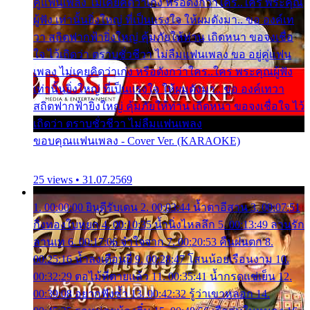
คู่แฟนเพลง ไม่เคยคิดว่าเก่ง หรือดังกว่าใคร..ใคร พระคุณ
ผู้ฟัง เท่านั้นยิ่งใหญ่ ที่เป็นแรงใจ ให้ผมดังมา.. ขอ องค์เท
วา สถิตฟากฟ้ายิ่งใหญ่ คุ้มภัยให้ท่าน เถิดหนา ขอจงเชื่อ
ใจ ไว้เถิดว่า ตราบชั่วชีวา ไม่ลืมแฟนเพลง ขอ อยู่คู่แฟน
เพลง ไม่เคยคิดว่าเก่ง หรือดังกว่าใคร..ใคร พระคุณผู้ฟัง
เท่านั้นยิ่งใหญ่ ที่เป็นแรงใจ ให้ผมดังมา.. ขอ องค์เทวา
สถิตฟากฟ้ายิ่งใหญ่ คุ้มภัยให้ท่าน เถิดหนา ขอจงเชื่อใจ ไว้
เถิดว่า ตราบชั่วชีวา ไม่ลืมแฟนเพลง
ขอบคุณแฟนเพลง - Cover Ver. (KARAOKE)
25 views • 31.07.2569
1. 00:00:00 ยินดีรับเดน 2. 00:03:44 น้ำตาอีสาน 3. 00:07:51
กิ่งทองใบหยก 4. 00:10:35 น้ำนิ่งไหลลึก 5. 00:13:49 ลานรัก
ลานเท 6. 00:17:06 จำใจจาก 7. 00:20:53 คืนฝนตก 8.
00:25:16 น้ำลงเดือนยี่ 9. 00:28:47 โสนน้อยเรือนงาม 10.
00:32:29 ตอไม้ที่ตายแล้ว 11. 00:35:41 น้ำกรดแช่เย็น 12.
00:39:08 อยากฟังซ้ำ 13. 00:42:32 รู้ว่าเขาหลอก 14.