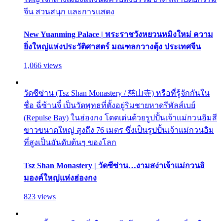
จีน สวนสนุก และการแสดง
New Yuanming Palace | พระราชวังหยวนหมิงใหม่ ความ
ยิ่งใหญ่แห่งประวัติศาสตร์ มณฑลกวางตุ้ง ประเทศจีน
1,066 views
วัดซีซ่าน (Tsz Shan Monastery / 慈山寺) หรือที่รู้จักกันใน
ชื่อ ฉี่ซ้านจี๋ เป็นวัดพุทธที่ตั้งอยู่ริมชายหาดรีพัลส์เบย์
(Repulse Bay) ในฮ่องกง โดดเด่นด้วยรูปปั้นเจ้าแม่กวนอิมสี
ขาวขนาดใหญ่ สูงถึง 76 เมตร ซึ่งเป็นรูปปั้นเจ้าแม่กวนอิม
ที่สูงเป็นอันดับต้นๆ ของโลก
Tsz Shan Monastery | วัดซีซ่าน…งามสง่าเจ้าแม่กวนอิ
มองค์ใหญ่แห่งฮ่องกง
823 views