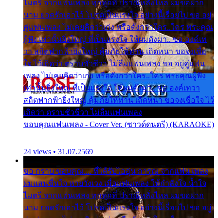
ไมตรี จากแฟนเพลง ทุกทุกที่ ปราณีหลั่งไหล ผมขอฝาก
นาม ยอดรักเอาไว้ โปรดเป็นแรงใจ อย่างนี้เรื่อยไป ขอ อยู่
คู่แฟนเพลง ไม่เคยคิดว่าเก่ง หรือดังกว่าใคร..ใคร พระคุณ
ผู้ฟัง เท่านั้นยิ่งใหญ่ ที่เป็นแรงใจ ให้ผมดังมา.. ขอ องค์เท
วา สถิตฟากฟ้ายิ่งใหญ่ คุ้มภัยให้ท่าน เถิดหนา ขอจงเชื่อ
ใจ ไว้เถิดว่า ตราบชั่วชีวา ไม่ลืมแฟนเพลง ขอ อยู่คู่แฟน
เพลง ไม่เคยคิดว่าเก่ง หรือดังกว่าใคร..ใคร พระคุณผู้ฟัง
เท่านั้นยิ่งใหญ่ ที่เป็นแรงใจ ให้ผมดังมา.. ขอ องค์เทวา
สถิตฟากฟ้ายิ่งใหญ่ คุ้มภัยให้ท่าน เถิดหนา ขอจงเชื่อใจ ไว้
เถิดว่า ตราบชั่วชีวา ไม่ลืมแฟนเพลง
ขอบคุณแฟนเพลง - Cover Ver. (ซาวด์ดนตรี) (KARAOKE)
24 views • 31.07.2569
ขอ กราบ ขอบคุณ.... ที่ได้รับไออุ่น การุณ จากแฟน เพลง
ผมแสนชื่นใจ หายวังเวง เมื่อแฟนเพลง ให้กำลังใจ น้ำใจ
ไมตรี จากแฟนเพลง ทุกทุกที่ ปราณีหลั่งไหล ผมขอฝาก
นาม ยอดรักเอาไว้ โปรดเป็นแรงใจ อย่างนี้เรื่อยไป ขอ อยู่