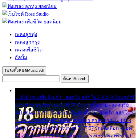
เพลงลูกทุ่ง
เพลงลูกกรุง
เพลงเพื่อชีวิต
อัลบั้ม
เพลงทั้งหมด
Music All
ค้นหา
Search
1. 00:00 สามสิบยังแจ๋ว - ยอดรัก สลักใจ 2. 02:49 รักมาห้าปี
- ศรเพชร ศรสุพรรณ 3. 05:57 รักสาวเสื้อลาย - แสงสุรีย์
รุ่งโรจน์ 4. 09:51 รักสะท้านดินสะเทือน - ยอดรัก สลักใจ 5.
12:23 มอเตอร์ไซค์ทำหล่น - ศรเพชร ศรสุพรรณ 6. 14:49
หิ้วกระเป๋า - แสงสุรีย์ รุ่งโรจน์ 7. 17:57 รักเผื่อเลือก - ยอด
รัก สลักใจ 8. 21:21 น้ำตาไอ้หนุ่ม - ศรเพชร ศรสุพรรณ 9.