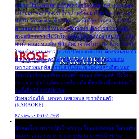
เพราะเป็นโรครักจาง ชีวิตเคว้งคว้าง เมื่อรักห่างร้างไกล
แม่ก็บอก พ่อก็สั่งจะรักใครสักครั้ง อย่าไปหวังความรวย
พลั้งไปใครจะช่วย ซื้อเปลมาไกว ให้ลูกบัวทอง เวรกรรม
ตามสนอง จึงเศร้าหมอง กลีบบัวทองต้องโรย บัวทองไม่
ตระหนัก เพราะไม่รักโคลนตม บัวทองท้องกลม เพราะลืม
ตมน้ำคลอง หลงลิ้น ที่สิ้นสัตย์ เจ้าจึงไม่ระมัด หลงกลิ่นลิ้น
โชย คำหวาน เขาวาดโรย บัวทองกลีบโรย ต้องร้อนรุม บัว
มาบานก่อนตูม ดุจไฟสุมร้อนรุมอุรา บัวทองผ่ายผอม
เพราะตรอมฤทัย ข้าวปลาไม่สนใจ ร้องไห้ลูกเดียว หยุด
โศก เสียเถิดทอง พักความเศร้าหมอง เถิดทองจ๋า ถึงใคร
เขาจะว่า ลูกเจ้าเกิดมา จะชื่อว่าไง พี่ขอเป็นเพื่อนปลอบใจ
จะตั้งชื่อให้ ว่าไอ้บังเอิญ
บัวทองร้องไห้ - เทพพร เพชรอุบล (ซาวด์ดนตรี)
(KARAOKE)
87 views • 06.07.2569
บัวทองโศก เพราะเป็นโรครักรุม ในอกกลัดกลุ้ม โดนแฟน
หนุ่มหลอกเอา เขารวย และรูปหล่อ มาพะเน้าพะนอ