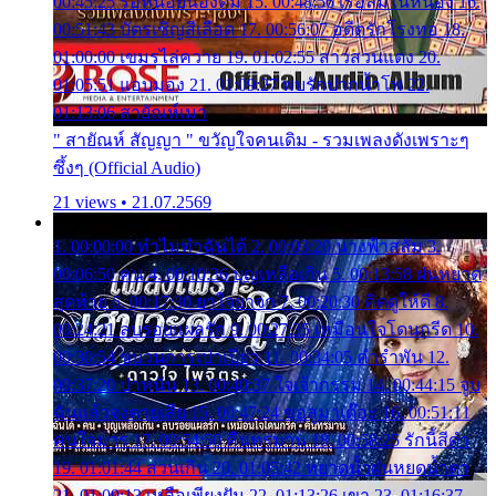
00:45:25 รอหน่อยน้องติ๋ม 15. 00:48:56 เรือล่มในหนอง 16.
00:51:43 บัตรเชิญสีเลือด 17. 00:56:07 อดีตรักโรงทอ 18.
01:00:00 เขมรไล่ควาย 19. 01:02:55 สาวสวนแตง 20.
01:05:51 แอบมอง 21. 01:09:27 พบรักปากน้ำโพ 22.
01:13:06 สายัณห์เมา
" สายัณห์ สัญญา " ขวัญใจคนเดิม - รวมเพลงดังเพราะๆ
ซึ้งๆ (Official Audio)
21 views • 21.07.2569
1. 00:00:00 ทำไมทำฉันได้ 2. 00:03:20 นางฟ้าสลัม 3.
00:06:50 คน 4. 00:10:36 บุญเหลือเกิน 5. 00:13:58 ฝนหยาด
สุดท้าย 6. 00:17:30 ยาใจยาจก 7. 00:20:30 คิดดูให้ดี 8.
00:24:21 ลบรอยแผลรัก 9. 00:27:35 เหมือนใจโดนกรีด 10.
00:30:54 ขบวนการเปาเปียว 11. 00:34:05 คำรำพัน 12.
00:37:20 ปาหนัน 13. 00:40:37 ใจเจ้ากรรม 14. 00:44:15 จูบ
ฉันแล้วจงตายเสีย 15. 00:47:24 ขอสูมาเต๊อะ 16. 00:51:11
คนใจมาร 17. 00:54:50 คืนทรมาน 18. 00:58:25 รักนี้สีดำ
19. 01:01:44 ส่วนเกิน 20. 01:05:42 หยาดน้ำฝนหยดน้ำตา
21. 01:09:13 เหลือเพียงฝัน 22. 01:13:26 เขา 23. 01:16:37