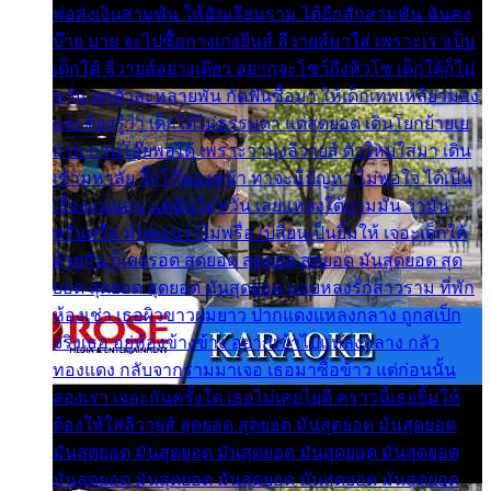
พ่อส่งเงินสามพัน ให้ฉันเรียนราม ได้อีกสักสามพัน ฉันคง
บ๊าย บาย จะไปซื้อกางเกงยีนส์ ลีวายส์มาใส่ เพราะเราเป็น
เด็กใต้ ลีวายส์อย่างเดียว อยากจะโชว์ถึงหิวโซ เด็กใต้ก็ไม่
หวั่น ตกตัวละหลายพัน กัดฟันซื้อมา ให้เด็กเทพเหลียวมอง
และต้องรู้ว่า เด็กใต้ไม่ธรรมดา แต่สุดยอด เดินโยกย้ายเย
ยวน กวนโอ๊ยพอได้ เพราะว่านุ่งลีวายส์ ตัวใหม่ใส่มา เดิน
เข้ามหาลัย จิ๊กโก๊มองหน้า ท่าจะมีปัญหา ไม่พอใจ ได้เป็น
เรื่องแน่นอน แต่ฉันไม่หวั่น เลยแหลงใต้ถามมัน ว่ามัน
พรั่นพรือ มันตอบว่าไม่พรื่อ เปลี่ยนเป็นยิ้มให้ เจอะเด็กใต้
ด้วยกัน ก็เลยรอด สุดยอด สุดยอด สุดยอด มันสุดยอด สุด
ยอด สุดยอด สุดยอด มันสุดยอด แอบหลงรักสาวราม ที่พัก
ห้องเช่า เธอผิวขาวผมยาว ปากแดงแหลงกลาง ถูกสเป็ก
จริงเธอ อยู่ห้องข้างข้าง อยากเข้าไปแหลงกลาง กลัว
ทองแดง กลับจากรามมาเจอ เธอมาซื้อข้าว แต่ก่อนนั้น
สองเรา เจอะกันครั้งใด เธอไม่เคยไยดี คราวนี้เธอยิ้มให้
ต้องให้ใส่ลีวายส์ สุดยอด สุดยอด มันสุดยอด มันสุดยอด
มันสุดยอด มันสุดยอด มันสุดยอด มันสุดยอด มันสุดยอด
มันสุดยอด มันสุดยอด มันสุดยอด มันสุดยอด มันสุดยอด