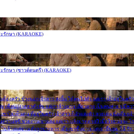
 บุญพระรักษา (KARAOKE)
 บุญพระรักษา (ซาวด์ดนตรี) (KARAOKE)
องครัว ข้างนอกเจ้าสาว ส่งยิ้ม ให้คนไปทั่ว แต่เรา เฝ้าอยู่ในครัว 
เพื่อนฝูง เฮฮาดังลั่น แต่เราล้างจาน เดียวดาย เป็นคนพ่าย บ่มีค
 เขาไม่เห็นคน ที่อยู่ในครัว เจ้าสาว ก็มัวแต่งตัว สวยเด่น นั่งเคีย
ความสุขี ช่วยงานเขาแต่ง แต่เรา แล้งมาหลายปี เมื่อไรหนอจะ โชคดี
ไปล้างแต่จาน ดั่งถูกประหาร เมื่อเขาชื่นบาน แต่เราขื่นขม โอ้ รัก 