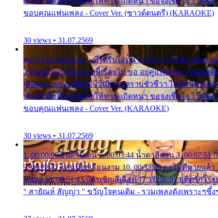
ฟากฟ้ายิ่งใหญ่ คุ้มภัยให้ท่าน เถิดหนา ขอจงเชื่อใจ ไว้เถิด
ขอบคุณแฟนเพลง - Cover Ver. (ซาวด์ดนตรี) (KARAOKE)
30 views • 31.07.2569
ขอ กราบ ขอบคุณ.... ที่ได้รับไออุ่น การุณ จากแฟน เพลง 
โปรดเป็นแรงใจ อย่างนี้เรื่อยไป ขอ อยู่คู่แฟนเพลง ไม่เคยคิด
เถิดหนา ขอจงเชื่อใจ ไว้เถิดว่า ตราบชั่วชีวา ไม่ลืมแฟนเพลง 
ฟากฟ้ายิ่งใหญ่ คุ้มภัยให้ท่าน เถิดหนา ขอจงเชื่อใจ ไว้เถิด
ขอบคุณแฟนเพลง - Cover Ver. (KARAOKE)
30 views • 31.07.2569
1. 00:00:00 ยินดีรับเดน 2. 00:03:44 น้ำตาอีสาน 3. 00:07:51
9. 00:28:47 โสนน้อยเรือนงาม 10. 00:32:29 ตอไม้ที่ตายแล้ว 1
หนอง 16. 00:51:43 บัตรเชิญสีเลือด 17. 00:56:07 อดีตรักโ
" สายัณห์ สัญญา " ขวัญใจคนเดิม - รวมเพลงดังเพราะๆซึ้งๆ 