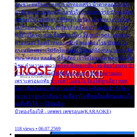
ออเซาะจนใจเบา สงสาร บัวทองเศร้า น้ำตาคลอเบ้า เฝ้า
อาลัย หนุ่มรูปหล่อหนีไกล หัวใจบัวทองระรวย บัวทองโศก
เพราะเป็นโรครักจาง ชีวิตเคว้งคว้าง เมื่อรักห่างร้างไกล
แม่ก็บอก พ่อก็สั่งจะรักใครสักครั้ง อย่าไปหวังความรวย
พลั้งไปใครจะช่วย ซื้อเปลมาไกว ให้ลูกบัวทอง เวรกรรม
ตามสนอง จึงเศร้าหมอง กลีบบัวทองต้องโรย บัวทองไม่
ตระหนัก เพราะไม่รักโคลนตม บัวทองท้องกลม เพราะลืม
ตมน้ำคลอง หลงลิ้น ที่สิ้นสัตย์ เจ้าจึงไม่ระมัด หลงกลิ่นลิ้น
โชย คำหวาน เขาวาดโรย บัวทองกลีบโรย ต้องร้อนรุม บัว
มาบานก่อนตูม ดุจไฟสุมร้อนรุมอุรา บัวทองผ่ายผอม
เพราะตรอมฤทัย ข้าวปลาไม่สนใจ ร้องไห้ลูกเดียว หยุด
โศก เสียเถิดทอง พักความเศร้าหมอง เถิดทองจ๋า ถึงใคร
เขาจะว่า ลูกเจ้าเกิดมา จะชื่อว่าไง พี่ขอเป็นเพื่อนปลอบใจ
จะตั้งชื่อให้ ว่าไอ้บังเอิญ
บัวทองร้องไห้ - เทพพร เพชรอุบล(KARAOKE)
118 views • 06.07.2569