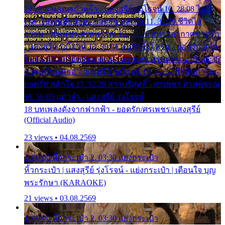
24:27 สามเณรกำพร้า - แสงสุรีย์ รุ่งโรจน์ 10. 28:08 ไม่มี
เวลาไปหาเมียน้อย - ยอดรัก สลักใจ 11. 31:29 ชีวิตไอ้
ธรรม - ศรเพชร ศรสุพรรณ 12. 35:26 ทหารอากาศขาดรัก
- แสงสุรีย์ รุ่งโรจน์ 13. 39:01 คนหัวใจโทรม - ยอดรัก สลัก
ใจ 14. 42:49 ไอ้หวังตายแน่ - ศรเพชร ศรสุพรรณ 15. 46:35
ธาตุแท้ของเธอ - แสงสุรีย์ รุ่งโรจน์ 16. 49:57 กำนันกำใน -
ยอดรัก สลักใจ 17. 52:29 สาวบริสุทธิ์ - ศรเพชร ศรสุพรรณ
18. 56:05 แต๋วจ๋า - แสงสุรีย์ รุ่งโรจน์
18 บทเพลงดังจากฟากฟ้า - ยอดรัก/ศรเพชร/แสงสุรีย์
(Official Audio)
23 views • 04.08.2569
1. 00:00 หิ้วกระเป๋า 2. 03:30 แย่งกระเป๋า
หิ้วกระเป๋า | แสงสุรีย์ รุ่งโรจน์ - แย่งกระเป๋า | เตือนใจ บุญ
พระรักษา (KARAOKE)
21 views • 03.08.2569
1. 00:00 หิ้วกระเป๋า 2. 03:30 แย่งกระเป๋า