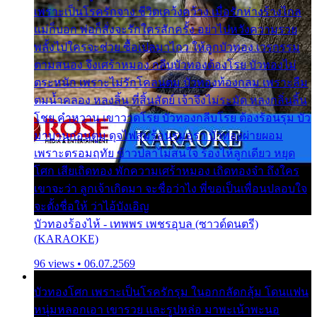
เพราะเป็นโรครักจาง ชีวิตเคว้งคว้าง เมื่อรักห่างร้างไกล
แม่ก็บอก พ่อก็สั่งจะรักใครสักครั้ง อย่าไปหวังความรวย
พลั้งไปใครจะช่วย ซื้อเปลมาไกว ให้ลูกบัวทอง เวรกรรม
ตามสนอง จึงเศร้าหมอง กลีบบัวทองต้องโรย บัวทองไม่
ตระหนัก เพราะไม่รักโคลนตม บัวทองท้องกลม เพราะลืม
ตมน้ำคลอง หลงลิ้น ที่สิ้นสัตย์ เจ้าจึงไม่ระมัด หลงกลิ่นลิ้น
โชย คำหวาน เขาวาดโรย บัวทองกลีบโรย ต้องร้อนรุม บัว
มาบานก่อนตูม ดุจไฟสุมร้อนรุมอุรา บัวทองผ่ายผอม
เพราะตรอมฤทัย ข้าวปลาไม่สนใจ ร้องไห้ลูกเดียว หยุด
โศก เสียเถิดทอง พักความเศร้าหมอง เถิดทองจ๋า ถึงใคร
เขาจะว่า ลูกเจ้าเกิดมา จะชื่อว่าไง พี่ขอเป็นเพื่อนปลอบใจ
จะตั้งชื่อให้ ว่าไอ้บังเอิญ
บัวทองร้องไห้ - เทพพร เพชรอุบล (ซาวด์ดนตรี)
(KARAOKE)
96 views • 06.07.2569
บัวทองโศก เพราะเป็นโรครักรุม ในอกกลัดกลุ้ม โดนแฟน
หนุ่มหลอกเอา เขารวย และรูปหล่อ มาพะเน้าพะนอ