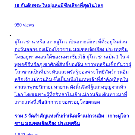
10 อันดับพระใหญ่และมีชื่อเสียงที่สุดในโลก
950 views
ผู่โถวซาน หรือ เกาะผู่โถว เป็นเกาะเล็กๆ ที่ตั้งอยู่ในส่วน
ตะวันออกของเมืองโจวซาน มณฑลเจ้อเจียง ประเทศจีน
โดยอยู่ทางตอนใต้ของนครเซี่ยงไฮ้ ผู่โถวซานเป็น 1 ใน 4
พุทธคีรีหรือภูเขาศักดิ์สิทธิ์ของจีน ชาวพุทธจีนเชื่อกันว่าผู่
โถวซานเป็นที่ประทับและตรัสรู้ของพระโพธิสัตว์กวนอิม
หรือเจ้าแม่กวนอิม ซึ่งเป็นหนึ่งในเทพเจ้าที่สำคัญที่สุดใน
ศาสนาพุทธนิกายมหายาน ดังนั้นจึงมีผู้แสวงบุญจากทั่ว
โลก โดยเฉพาะผู้ที่ศรัทธาในเจ้าแม่กวนอิมเดินทางมาที่
เกาะแห่งนี้เพื่อสักการะขอพรอยู่โดยตลอด
รวม 5 วัดสำคัญแห่งถิ่นกำเนิดเจ้าแม่กวนอิม | เกาะผู่โถว
ซาน มณฑลเจ้อเจียง ประเทศจีน
1,533 views