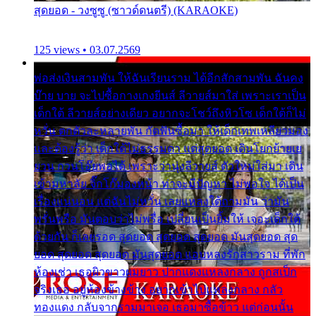
สุดยอด - วงซูซู (ซาวด์ดนตรี) (KARAOKE)
125 views • 03.07.2569
พ่อส่งเงินสามพัน ให้ฉันเรียนราม ได้อีกสักสามพัน ฉันคง
บ๊าย บาย จะไปซื้อกางเกงยีนส์ ลีวายส์มาใส่ เพราะเราเป็น
เด็กใต้ ลีวายส์อย่างเดียว อยากจะโชว์ถึงหิวโซ เด็กใต้ก็ไม่
หวั่น ตกตัวละหลายพัน กัดฟันซื้อมา ให้เด็กเทพเหลียวมอง
และต้องรู้ว่า เด็กใต้ไม่ธรรมดา แต่สุดยอด เดินโยกย้ายเย
ยวน กวนโอ๊ยพอได้ เพราะว่านุ่งลีวายส์ ตัวใหม่ใส่มา เดิน
เข้ามหาลัย จิ๊กโก๊มองหน้า ท่าจะมีปัญหา ไม่พอใจ ได้เป็น
เรื่องแน่นอน แต่ฉันไม่หวั่น เลยแหลงใต้ถามมัน ว่ามัน
พรั่นพรือ มันตอบว่าไม่พรื่อ เปลี่ยนเป็นยิ้มให้ เจอะเด็กใต้
ด้วยกัน ก็เลยรอด สุดยอด สุดยอด สุดยอด มันสุดยอด สุด
ยอด สุดยอด สุดยอด มันสุดยอด แอบหลงรักสาวราม ที่พัก
ห้องเช่า เธอผิวขาวผมยาว ปากแดงแหลงกลาง ถูกสเป็ก
จริงเธอ อยู่ห้องข้างข้าง อยากเข้าไปแหลงกลาง กลัว
ทองแดง กลับจากรามมาเจอ เธอมาซื้อข้าว แต่ก่อนนั้น