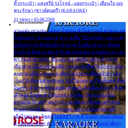
หิ้วกระเป๋า | แสงสุรีย์ รุ่งโรจน์ - แย่งกระเป๋า | เตือนใจ บุญ
พระรักษา (ซาวด์ดนตรี) (KARAOKE)
21 views • 03.08.2569
งานแต่ง เขาแซง แย่งเอาไปก่อน หัวใจอาวรณ์ มาซ่อน อยู่
ในห้องครัว ข้างนอกเจ้าสาว ส่งยิ้ม ให้คนไปทั่ว แต่เรา เฝ้า
อยู่ในครัว ทำตัวเป็นเด็ก ล้างจาน ในเมื่อ เจ้าสาว คือคน
บ้านใกล้ พึ่งพาอาศัย จำใจ ต้องไปช่วยงาน พอถึงเวลา เขา
พา กันเข้าพาขวัญ เพื่อนฝูง เฮฮาดังลั่น แต่เราล้างจาน
เดียวดาย เป็นคนพ่าย บ่มีความหมาย เคียงใจเจ้าบ่าว เป็น
คนพ่าย บ่มีความหมาย เคียงใจเจ้าบ่าว เพื่อนเจ้าสาว ยัง
เป็นบ่ได้ คือคนพ่าย ฮักคน ไม่มีใครสน เขาไม่เห็นคน ที่อยู่
ในครัว เจ้าสาว ก็มัวแต่งตัว สวยเด่น นั่งเคียงเจ้าบ่าว ที่เขา
เฝ้าคอย ใจเต้น หัวใจของเรา ลำเค็ญ ใครจะมองเห็น
ความใน ใจ เศร้า มันร้าวระบม ต้องมาขื่นขม เศร้าตรม
ท่ามความสุขี ช่วยงานเขาแต่ง แต่เรา แล้งมาหลายปี
เมื่อไรหนอจะ โชคดี ได้มีพิธีวิวาห์ หัวใจหล้า คอยไปคอย
มา คือหน้าที่เก่า หัวใจหล้า คอยไปคอยมา คือหน้าที่เก่า