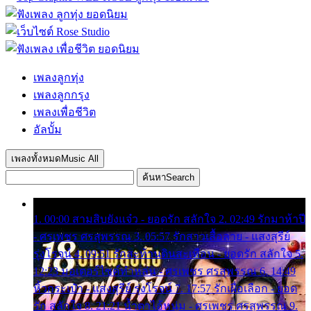
เพลงลูกทุ่ง
เพลงลูกกรุง
เพลงเพื่อชีวิต
อัลบั้ม
เพลงทั้งหมด
Music All
ค้นหา
Search
1. 00:00 สามสิบยังแจ๋ว - ยอดรัก สลักใจ 2. 02:49 รักมาห้าปี
- ศรเพชร ศรสุพรรณ 3. 05:57 รักสาวเสื้อลาย - แสงสุรีย์
รุ่งโรจน์ 4. 09:51 รักสะท้านดินสะเทือน - ยอดรัก สลักใจ 5.
12:23 มอเตอร์ไซค์ทำหล่น - ศรเพชร ศรสุพรรณ 6. 14:49
หิ้วกระเป๋า - แสงสุรีย์ รุ่งโรจน์ 7. 17:57 รักเผื่อเลือก - ยอด
รัก สลักใจ 8. 21:21 น้ำตาไอ้หนุ่ม - ศรเพชร ศรสุพรรณ 9.