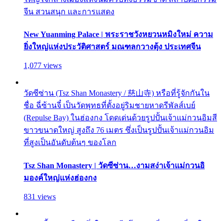
จีน สวนสนุก และการแสดง
New Yuanming Palace | พระราชวังหยวนหมิงใหม่ ความ
ยิ่งใหญ่แห่งประวัติศาสตร์ มณฑลกวางตุ้ง ประเทศจีน
1,077 views
วัดซีซ่าน (Tsz Shan Monastery / 慈山寺) หรือที่รู้จักกันใน
ชื่อ ฉี่ซ้านจี๋ เป็นวัดพุทธที่ตั้งอยู่ริมชายหาดรีพัลส์เบย์
(Repulse Bay) ในฮ่องกง โดดเด่นด้วยรูปปั้นเจ้าแม่กวนอิมสี
ขาวขนาดใหญ่ สูงถึง 76 เมตร ซึ่งเป็นรูปปั้นเจ้าแม่กวนอิม
ที่สูงเป็นอันดับต้นๆ ของโลก
Tsz Shan Monastery | วัดซีซ่าน…งามสง่าเจ้าแม่กวนอิ
มองค์ใหญ่แห่งฮ่องกง
831 views