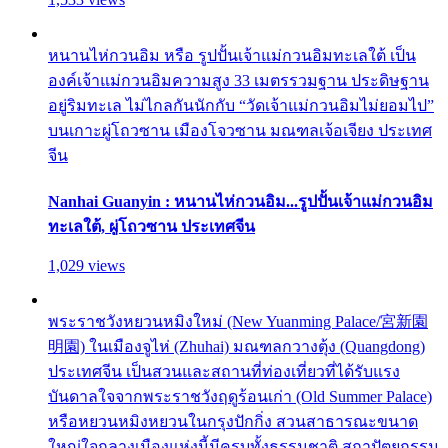
หนานไห่กวนอิม หรือ รูปปั้นเจ้าแม่กวนอิมทะเลใต้ เป็น
องค์เจ้าแม่กวนอิมความสูง 33 เมตรรวมฐาน ประดิษฐาน
อยู่ริมทะเล ไม่ไกลกันนักกับ “วัดเจ้าแม่กวนอิมไม่ยอมไป”
บนเกาะผู่โถวซาน เมืองโจวซาน มณฑลเจ้อเจียง ประเทศ
จีน
Nanhai Guanyin : หนานไห่กวนอิม...รูปปั้นเจ้าแม่กวนอิม
ทะเลใต้, ผู่โถวซาน ประเทศจีน
1,029 views
พระราชวังหยวนหมิงใหม่ (New Yuanming Palace/宮新園
明園) ในเมืองจูไห่ (Zhuhai) มณฑลกวางตุ้ง (Quangdong)
ประเทศจีน เป็นสวนและสถานที่ท่องเที่ยวที่ได้รับแรง
บันดาลใจจากพระราชวังฤดูร้อนเก่า (Old Summer Palace)
หรือหยวนหมิงหยวนในกรุงปักกิ่ง สวนสาธารณะขนาด
ใหญ่ใจกลางเมืองแห่งนี้มีครบทั้งธรรมชาติ สถาปัตยกรรม