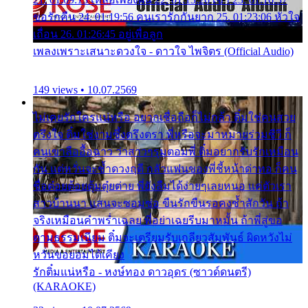
ขอรักคืน 24. 01:19:56 คนเรารักกันยาก 25. 01:23:06 หัวใจ
เถื่อน 26. 01:26:45 อยู่เพื่อลูก
เพลงเพราะเสนาะดวงใจ - ดาวใจ ไพจิตร (Official Audio)
149 views • 10.07.2569
ไม่เคยรักใครแน่หรือ อยากเชื่อถือก็ไม่กล้า ติ๋มใช่คนสวย
ตรึงใจ ติ๋มใช่งามซึ้งตรึงตรา พี่หรือจะมาหมายร่วมชีวี ก็
คนเขาลืออื้อฉาว ว่าสาวๆรุมตอมพี่ ติ๋มอยากรับรักเหมือน
กัน แต่หวั่นจะช้ำดวงฤดี กลัวแฟนของพี่ชี้หน้าด่าทอ ก็คน
ชื่อต๋อยต้อยตุ้มตุ๋ยต่าย พี่ยังลืมได้ง่ายๆเลยหนอ แค่ตัวเรา
สาวบ้านนา แสนจะซอมซ่อ ขืนรักขืนรอคงช้ำสักวัน ถ้า
จริงเหมือนคำพร่ำเฉลย พี่อย่าเฉยรีบมาหมั้น ถ้าพี่สู่ขอ
ตามธรรมเนียม ติ๋มจะเตรียมรับเกลียวสัมพันธ์ ผิดหวังไม่
หวั่นขอยอมได้เคียง
รักติ๋มแน่หรือ - หงษ์ทอง ดาวอุดร (ซาวด์ดนตรี)
(KARAOKE)