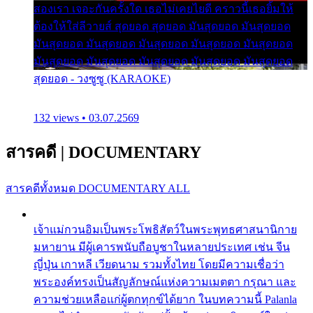
สองเรา เจอะกันครั้งใด เธอไม่เคยไยดี คราวนี้เธอยิ้มให้
ต้องให้ใส่ลีวายส์ สุดยอด สุดยอด มันสุดยอด มันสุดยอด
มันสุดยอด มันสุดยอด มันสุดยอด มันสุดยอด มันสุดยอด
มันสุดยอด มันสุดยอด มันสุดยอด มันสุดยอด มันสุดยอด
สุดยอด - วงซูซู (KARAOKE)
132 views • 03.07.2569
สารคดี
|
DOCUMENTARY
สารคดีทั้งหมด
DOCUMENTARY ALL
เจ้าแม่กวนอิมเป็นพระโพธิสัตว์ในพระพุทธศาสนานิกาย
มหายาน มีผู้เคารพนับถือบูชาในหลายประเทศ เช่น จีน
ญี่ปุ่น เกาหลี เวียดนาม รวมทั้งไทย โดยมีความเชื่อว่า
พระองค์ทรงเป็นสัญลักษณ์แห่งความเมตตา กรุณา และ
ความช่วยเหลือแก่ผู้ตกทุกข์ได้ยาก ในบทความนี้ Palanla