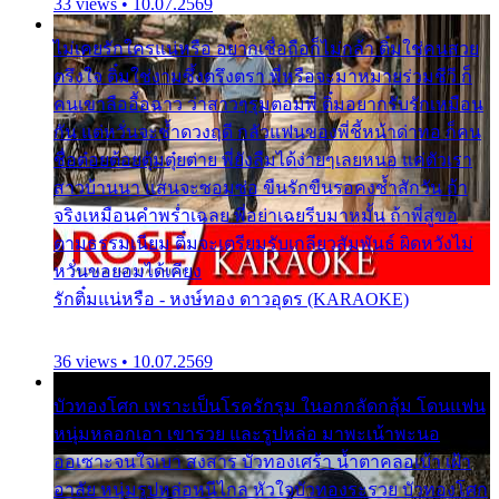
33 views • 10.07.2569
ไม่เคยรักใครแน่หรือ อยากเชื่อถือก็ไม่กล้า ติ๋มใช่คนสวย
ตรึงใจ ติ๋มใช่งามซึ้งตรึงตรา พี่หรือจะมาหมายร่วมชีวี ก็
คนเขาลืออื้อฉาว ว่าสาวๆรุมตอมพี่ ติ๋มอยากรับรักเหมือน
กัน แต่หวั่นจะช้ำดวงฤดี กลัวแฟนของพี่ชี้หน้าด่าทอ ก็คน
ชื่อต๋อยต้อยตุ้มตุ๋ยต่าย พี่ยังลืมได้ง่ายๆเลยหนอ แค่ตัวเรา
สาวบ้านนา แสนจะซอมซ่อ ขืนรักขืนรอคงช้ำสักวัน ถ้า
จริงเหมือนคำพร่ำเฉลย พี่อย่าเฉยรีบมาหมั้น ถ้าพี่สู่ขอ
ตามธรรมเนียม ติ๋มจะเตรียมรับเกลียวสัมพันธ์ ผิดหวังไม่
หวั่นขอยอมได้เคียง
รักติ๋มแน่หรือ - หงษ์ทอง ดาวอุดร (KARAOKE)
36 views • 10.07.2569
บัวทองโศก เพราะเป็นโรครักรุม ในอกกลัดกลุ้ม โดนแฟน
หนุ่มหลอกเอา เขารวย และรูปหล่อ มาพะเน้าพะนอ
ออเซาะจนใจเบา สงสาร บัวทองเศร้า น้ำตาคลอเบ้า เฝ้า
อาลัย หนุ่มรูปหล่อหนีไกล หัวใจบัวทองระรวย บัวทองโศก