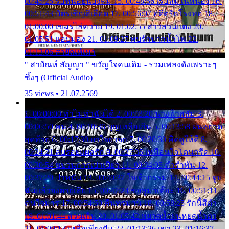
00:45:25 รอหน่อยน้องติ๋ม 15. 00:48:56 เรือล่มในหนอง 16.
00:51:43 บัตรเชิญสีเลือด 17. 00:56:07 อดีตรักโรงทอ 18.
01:00:00 เขมรไล่ควาย 19. 01:02:55 สาวสวนแตง 20.
01:05:51 แอบมอง 21. 01:09:27 พบรักปากน้ำโพ 22.
01:13:06 สายัณห์เมา
" สายัณห์ สัญญา " ขวัญใจคนเดิม - รวมเพลงดังเพราะๆ
ซึ้งๆ (Official Audio)
35 views • 21.07.2569
1. 00:00:00 ทำไมทำฉันได้ 2. 00:03:20 นางฟ้าสลัม 3.
00:06:50 คน 4. 00:10:36 บุญเหลือเกิน 5. 00:13:58 ฝนหยาด
สุดท้าย 6. 00:17:30 ยาใจยาจก 7. 00:20:30 คิดดูให้ดี 8.
00:24:21 ลบรอยแผลรัก 9. 00:27:35 เหมือนใจโดนกรีด 10.
00:30:54 ขบวนการเปาเปียว 11. 00:34:05 คำรำพัน 12.
00:37:20 ปาหนัน 13. 00:40:37 ใจเจ้ากรรม 14. 00:44:15 จูบ
ฉันแล้วจงตายเสีย 15. 00:47:24 ขอสูมาเต๊อะ 16. 00:51:11
คนใจมาร 17. 00:54:50 คืนทรมาน 18. 00:58:25 รักนี้สีดำ
19. 01:01:44 ส่วนเกิน 20. 01:05:42 หยาดน้ำฝนหยดน้ำตา
21. 01:09:13 เหลือเพียงฝัน 22. 01:13:26 เขา 23. 01:16:37