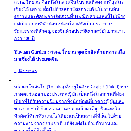
สวนอวี้หยวน คือหนึ่งในสวนจีนโบราณที่งดงามที่สุดใน
เซี่ยงไฮ้ เพราะเต็มไปด้วยสถาปัตยกรรมจีนโบราณอัน
งดงามและศิลปะการจัดสวนที่ประณีต สวนแห่งนี้ไม่เพียง
แต่เป็นสถานที่พักผ่อนหย่อนใจแต่ยังเป็นมรดกทาง
วัฒนธรรมที่สำคัญของจีนด้วยประวัติศาสตร์อันยาวนาน
กว่า 400 ปี
Yuyuan Garden : สวนอวี้หยวน จุดเช็กอินห้ามพลาดเมื่อ
มาเซี่ยงไฮ้ ประเทศจีน
1,307 views
หน้าผาโทจินโบ (Tojinbo) ตั้งอยู่ในจังหวัดฟุกุอิ (Fukui) ทาง
ภาคตะวันออกของประเทศญี่ปุ่น เป็นหนึ่งในสถานที่ท่อง
เที่ยวที่ได้รับความนิยมจากทั้งนักท่องเที่ยวชาวญี่ปุ่นและ
ชาวต่างชาติ ด้วยความงามของหน้าผาที่สูงชันและวิว
ทิวทัศน์ที่น่าทึ่ง และไม่เพียงแต่เป็นสถานที่ที่เต็มไปด้วย
ความงามจากธรรมชาติ แต่ยังแฝงไปด้วยตำนานและ
ความเชื่อที่ลึกซึ้งด้วย