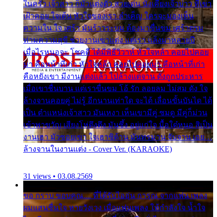
ในครัว เจ้าสาว ก็มัวแต่งตัว สวยเด่น นั่งเคียงเจ้าบ่าว ที่เขา
เฝ้าคอย ใจเต้น หัวใจของเรา ลำเค็ญ ใครจะมองเห็น
ความใน ใจ เศร้า มันร้าวระบม ต้องมาขื่นขม เศร้าตรม
ท่ามความสุขี ช่วยงานเขาแต่ง แต่เรา แล้งมาหลายปี
เมื่อไรหนอจะ โชคดี ได้มีพิธีวิวาห์ หัวใจหล้า คอยไปคอย
มา คือหน้าที่เก่า หัวใจหล้า คอยไปคอยมา คือหน้าที่เก่า
คือหยังเขา มีงานแต่งแล้ว ไปล้างแต่จาน ดั่งถูกประหาร
เมื่อเขาชื่นบาน แต่เราขื่นขม โอ้ รัก ลอยลม ไม่สม ดัง ใจ
ล้างจานคอยคู่ ไม่รู้ อีกนานเท่าใด จะได้ เลื่อนขั้นบันได ได้
เป็น ตำแหน่งเจ้าสาว มันเหงา เห็นเขามีคู่ ซมดู มีคู่ก็ม่วน
เข้าพาขวัญ เสียงโห่ตึงตึง มันซึ้ง อยู่แก่ใจ มื้อใด๋หนอ สิเป็น
งานเฮา มัวซอยเขา ใจเฮาซิด้าน มันทรมาน จับจาน เอย…
ล้างจานในงานแต่ง - Cover Ver. (KARAOKE)
31 views • 03.08.2569
ขอ กราบ ขอบคุณ.... ที่ได้รับไออุ่น การุณ จากแฟน เพลง
ผมแสนชื่นใจ หายวังเวง เมื่อแฟนเพลง ให้กำลังใจ น้ำใจ