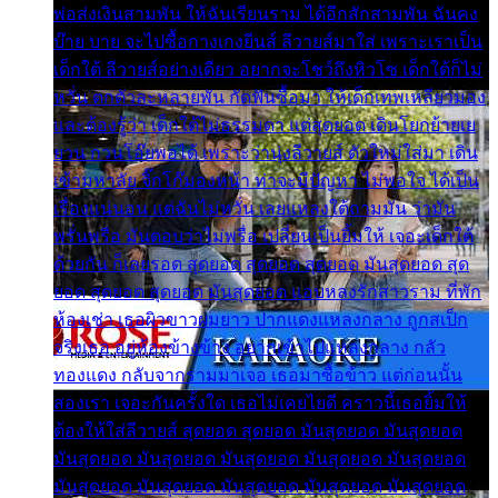
พ่อส่งเงินสามพัน ให้ฉันเรียนราม ได้อีกสักสามพัน ฉันคง
บ๊าย บาย จะไปซื้อกางเกงยีนส์ ลีวายส์มาใส่ เพราะเราเป็น
เด็กใต้ ลีวายส์อย่างเดียว อยากจะโชว์ถึงหิวโซ เด็กใต้ก็ไม่
หวั่น ตกตัวละหลายพัน กัดฟันซื้อมา ให้เด็กเทพเหลียวมอง
และต้องรู้ว่า เด็กใต้ไม่ธรรมดา แต่สุดยอด เดินโยกย้ายเย
ยวน กวนโอ๊ยพอได้ เพราะว่านุ่งลีวายส์ ตัวใหม่ใส่มา เดิน
เข้ามหาลัย จิ๊กโก๊มองหน้า ท่าจะมีปัญหา ไม่พอใจ ได้เป็น
เรื่องแน่นอน แต่ฉันไม่หวั่น เลยแหลงใต้ถามมัน ว่ามัน
พรั่นพรือ มันตอบว่าไม่พรื่อ เปลี่ยนเป็นยิ้มให้ เจอะเด็กใต้
ด้วยกัน ก็เลยรอด สุดยอด สุดยอด สุดยอด มันสุดยอด สุด
ยอด สุดยอด สุดยอด มันสุดยอด แอบหลงรักสาวราม ที่พัก
ห้องเช่า เธอผิวขาวผมยาว ปากแดงแหลงกลาง ถูกสเป็ก
จริงเธอ อยู่ห้องข้างข้าง อยากเข้าไปแหลงกลาง กลัว
ทองแดง กลับจากรามมาเจอ เธอมาซื้อข้าว แต่ก่อนนั้น
สองเรา เจอะกันครั้งใด เธอไม่เคยไยดี คราวนี้เธอยิ้มให้
ต้องให้ใส่ลีวายส์ สุดยอด สุดยอด มันสุดยอด มันสุดยอด
มันสุดยอด มันสุดยอด มันสุดยอด มันสุดยอด มันสุดยอด
มันสุดยอด มันสุดยอด มันสุดยอด มันสุดยอด มันสุดยอด