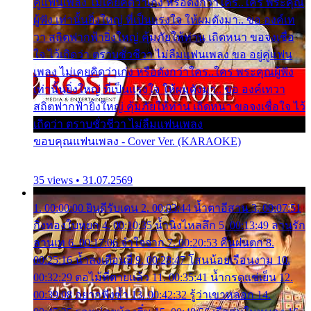
คู่แฟนเพลง ไม่เคยคิดว่าเก่ง หรือดังกว่าใคร..ใคร พระคุณ
ผู้ฟัง เท่านั้นยิ่งใหญ่ ที่เป็นแรงใจ ให้ผมดังมา.. ขอ องค์เท
วา สถิตฟากฟ้ายิ่งใหญ่ คุ้มภัยให้ท่าน เถิดหนา ขอจงเชื่อ
ใจ ไว้เถิดว่า ตราบชั่วชีวา ไม่ลืมแฟนเพลง ขอ อยู่คู่แฟน
เพลง ไม่เคยคิดว่าเก่ง หรือดังกว่าใคร..ใคร พระคุณผู้ฟัง
เท่านั้นยิ่งใหญ่ ที่เป็นแรงใจ ให้ผมดังมา.. ขอ องค์เทวา
สถิตฟากฟ้ายิ่งใหญ่ คุ้มภัยให้ท่าน เถิดหนา ขอจงเชื่อใจ ไว้
เถิดว่า ตราบชั่วชีวา ไม่ลืมแฟนเพลง
ขอบคุณแฟนเพลง - Cover Ver. (KARAOKE)
35 views • 31.07.2569
1. 00:00:00 ยินดีรับเดน 2. 00:03:44 น้ำตาอีสาน 3. 00:07:51
กิ่งทองใบหยก 4. 00:10:35 น้ำนิ่งไหลลึก 5. 00:13:49 ลานรัก
ลานเท 6. 00:17:06 จำใจจาก 7. 00:20:53 คืนฝนตก 8.
00:25:16 น้ำลงเดือนยี่ 9. 00:28:47 โสนน้อยเรือนงาม 10.
00:32:29 ตอไม้ที่ตายแล้ว 11. 00:35:41 น้ำกรดแช่เย็น 12.
00:39:08 อยากฟังซ้ำ 13. 00:42:32 รู้ว่าเขาหลอก 14.