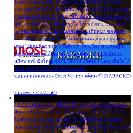
ไมตรี จากแฟนเพลง ทุกทุกที่ ปราณีหลั่งไหล ผมขอฝาก
นาม ยอดรักเอาไว้ โปรดเป็นแรงใจ อย่างนี้เรื่อยไป ขอ อยู่
คู่แฟนเพลง ไม่เคยคิดว่าเก่ง หรือดังกว่าใคร..ใคร พระคุณ
ผู้ฟัง เท่านั้นยิ่งใหญ่ ที่เป็นแรงใจ ให้ผมดังมา.. ขอ องค์เท
วา สถิตฟากฟ้ายิ่งใหญ่ คุ้มภัยให้ท่าน เถิดหนา ขอจงเชื่อ
ใจ ไว้เถิดว่า ตราบชั่วชีวา ไม่ลืมแฟนเพลง ขอ อยู่คู่แฟน
เพลง ไม่เคยคิดว่าเก่ง หรือดังกว่าใคร..ใคร พระคุณผู้ฟัง
เท่านั้นยิ่งใหญ่ ที่เป็นแรงใจ ให้ผมดังมา.. ขอ องค์เทวา
สถิตฟากฟ้ายิ่งใหญ่ คุ้มภัยให้ท่าน เถิดหนา ขอจงเชื่อใจ ไว้
เถิดว่า ตราบชั่วชีวา ไม่ลืมแฟนเพลง
ขอบคุณแฟนเพลง - Cover Ver. (ซาวด์ดนตรี) (KARAOKE)
35 views • 31.07.2569
ขอ กราบ ขอบคุณ.... ที่ได้รับไออุ่น การุณ จากแฟน เพลง
ผมแสนชื่นใจ หายวังเวง เมื่อแฟนเพลง ให้กำลังใจ น้ำใจ
ไมตรี จากแฟนเพลง ทุกทุกที่ ปราณีหลั่งไหล ผมขอฝาก
นาม ยอดรักเอาไว้ โปรดเป็นแรงใจ อย่างนี้เรื่อยไป ขอ อยู่