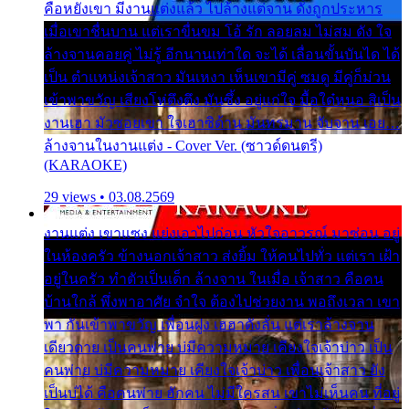
คือหยังเขา มีงานแต่งแล้ว ไปล้างแต่จาน ดั่งถูกประหาร
เมื่อเขาชื่นบาน แต่เราขื่นขม โอ้ รัก ลอยลม ไม่สม ดัง ใจ
ล้างจานคอยคู่ ไม่รู้ อีกนานเท่าใด จะได้ เลื่อนขั้นบันได ได้
เป็น ตำแหน่งเจ้าสาว มันเหงา เห็นเขามีคู่ ซมดู มีคู่ก็ม่วน
เข้าพาขวัญ เสียงโห่ตึงตึง มันซึ้ง อยู่แก่ใจ มื้อใด๋หนอ สิเป็น
งานเฮา มัวซอยเขา ใจเฮาซิด้าน มันทรมาน จับจาน เอย…
ล้างจานในงานแต่ง - Cover Ver. (ซาวด์ดนตรี)
(KARAOKE)
29 views • 03.08.2569
งานแต่ง เขาแซง แย่งเอาไปก่อน หัวใจอาวรณ์ มาซ่อน อยู่
ในห้องครัว ข้างนอกเจ้าสาว ส่งยิ้ม ให้คนไปทั่ว แต่เรา เฝ้า
อยู่ในครัว ทำตัวเป็นเด็ก ล้างจาน ในเมื่อ เจ้าสาว คือคน
บ้านใกล้ พึ่งพาอาศัย จำใจ ต้องไปช่วยงาน พอถึงเวลา เขา
พา กันเข้าพาขวัญ เพื่อนฝูง เฮฮาดังลั่น แต่เราล้างจาน
เดียวดาย เป็นคนพ่าย บ่มีความหมาย เคียงใจเจ้าบ่าว เป็น
คนพ่าย บ่มีความหมาย เคียงใจเจ้าบ่าว เพื่อนเจ้าสาว ยัง
เป็นบ่ได้ คือคนพ่าย ฮักคน ไม่มีใครสน เขาไม่เห็นคน ที่อยู่