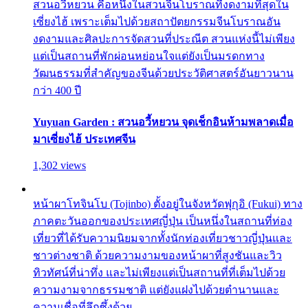
สวนอวี้หยวน คือหนึ่งในสวนจีนโบราณที่งดงามที่สุดใน
เซี่ยงไฮ้ เพราะเต็มไปด้วยสถาปัตยกรรมจีนโบราณอัน
งดงามและศิลปะการจัดสวนที่ประณีต สวนแห่งนี้ไม่เพียง
แต่เป็นสถานที่พักผ่อนหย่อนใจแต่ยังเป็นมรดกทาง
วัฒนธรรมที่สำคัญของจีนด้วยประวัติศาสตร์อันยาวนาน
กว่า 400 ปี
Yuyuan Garden : สวนอวี้หยวน จุดเช็กอินห้ามพลาดเมื่อ
มาเซี่ยงไฮ้ ประเทศจีน
1,302 views
หน้าผาโทจินโบ (Tojinbo) ตั้งอยู่ในจังหวัดฟุกุอิ (Fukui) ทาง
ภาคตะวันออกของประเทศญี่ปุ่น เป็นหนึ่งในสถานที่ท่อง
เที่ยวที่ได้รับความนิยมจากทั้งนักท่องเที่ยวชาวญี่ปุ่นและ
ชาวต่างชาติ ด้วยความงามของหน้าผาที่สูงชันและวิว
ทิวทัศน์ที่น่าทึ่ง และไม่เพียงแต่เป็นสถานที่ที่เต็มไปด้วย
ความงามจากธรรมชาติ แต่ยังแฝงไปด้วยตำนานและ
ความเชื่อที่ลึกซึ้งด้วย