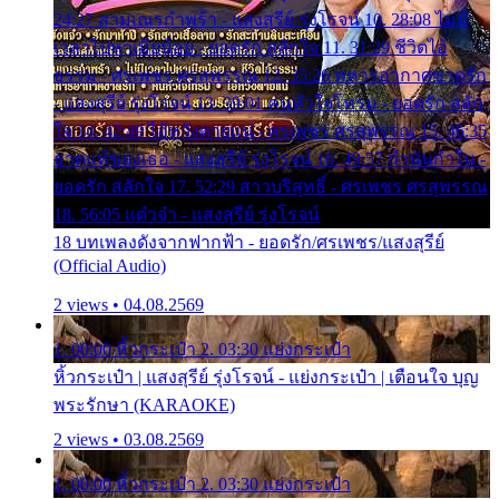
24:27 สามเณรกำพร้า - แสงสุรีย์ รุ่งโรจน์ 10. 28:08 ไม่มี
เวลาไปหาเมียน้อย - ยอดรัก สลักใจ 11. 31:29 ชีวิตไอ้
ธรรม - ศรเพชร ศรสุพรรณ 12. 35:26 ทหารอากาศขาดรัก
- แสงสุรีย์ รุ่งโรจน์ 13. 39:01 คนหัวใจโทรม - ยอดรัก สลัก
ใจ 14. 42:49 ไอ้หวังตายแน่ - ศรเพชร ศรสุพรรณ 15. 46:35
ธาตุแท้ของเธอ - แสงสุรีย์ รุ่งโรจน์ 16. 49:57 กำนันกำใน -
ยอดรัก สลักใจ 17. 52:29 สาวบริสุทธิ์ - ศรเพชร ศรสุพรรณ
18. 56:05 แต๋วจ๋า - แสงสุรีย์ รุ่งโรจน์
18 บทเพลงดังจากฟากฟ้า - ยอดรัก/ศรเพชร/แสงสุรีย์
(Official Audio)
2 views • 04.08.2569
1. 00:00 หิ้วกระเป๋า 2. 03:30 แย่งกระเป๋า
หิ้วกระเป๋า | แสงสุรีย์ รุ่งโรจน์ - แย่งกระเป๋า | เตือนใจ บุญ
พระรักษา (KARAOKE)
2 views • 03.08.2569
1. 00:00 หิ้วกระเป๋า 2. 03:30 แย่งกระเป๋า