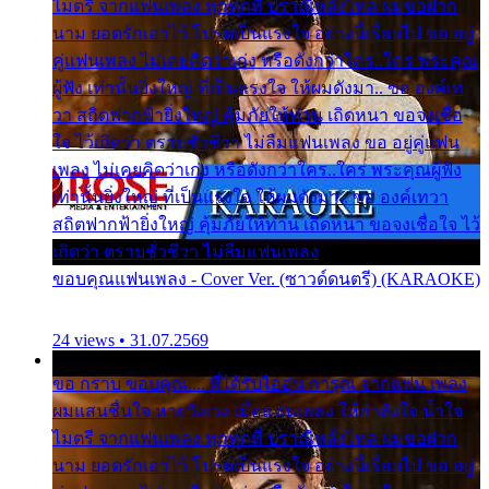
ไมตรี จากแฟนเพลง ทุกทุกที่ ปราณีหลั่งไหล ผมขอฝาก
นาม ยอดรักเอาไว้ โปรดเป็นแรงใจ อย่างนี้เรื่อยไป ขอ อยู่
คู่แฟนเพลง ไม่เคยคิดว่าเก่ง หรือดังกว่าใคร..ใคร พระคุณ
ผู้ฟัง เท่านั้นยิ่งใหญ่ ที่เป็นแรงใจ ให้ผมดังมา.. ขอ องค์เท
วา สถิตฟากฟ้ายิ่งใหญ่ คุ้มภัยให้ท่าน เถิดหนา ขอจงเชื่อ
ใจ ไว้เถิดว่า ตราบชั่วชีวา ไม่ลืมแฟนเพลง ขอ อยู่คู่แฟน
เพลง ไม่เคยคิดว่าเก่ง หรือดังกว่าใคร..ใคร พระคุณผู้ฟัง
เท่านั้นยิ่งใหญ่ ที่เป็นแรงใจ ให้ผมดังมา.. ขอ องค์เทวา
สถิตฟากฟ้ายิ่งใหญ่ คุ้มภัยให้ท่าน เถิดหนา ขอจงเชื่อใจ ไว้
เถิดว่า ตราบชั่วชีวา ไม่ลืมแฟนเพลง
ขอบคุณแฟนเพลง - Cover Ver. (ซาวด์ดนตรี) (KARAOKE)
24 views • 31.07.2569
ขอ กราบ ขอบคุณ.... ที่ได้รับไออุ่น การุณ จากแฟน เพลง
ผมแสนชื่นใจ หายวังเวง เมื่อแฟนเพลง ให้กำลังใจ น้ำใจ
ไมตรี จากแฟนเพลง ทุกทุกที่ ปราณีหลั่งไหล ผมขอฝาก
นาม ยอดรักเอาไว้ โปรดเป็นแรงใจ อย่างนี้เรื่อยไป ขอ อยู่