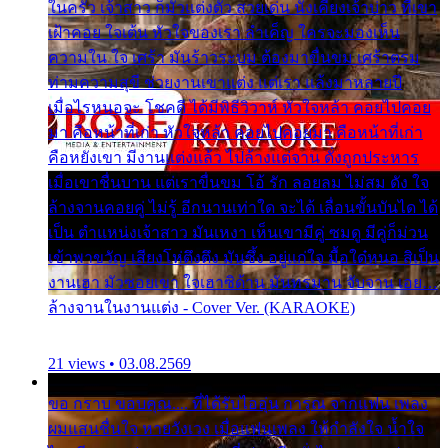
ในครัว เจ้าสาว ก็มัวแต่งตัว สวยเด่น นั่งเคียงเจ้าบ่าว ที่เขา
เฝ้าคอย ใจเต้น หัวใจของเรา ลำเค็ญ ใครจะมองเห็น
ความใน ใจ เศร้า มันร้าวระบม ต้องมาขื่นขม เศร้าตรม
ท่ามความสุขี ช่วยงานเขาแต่ง แต่เรา แล้งมาหลายปี
เมื่อไรหนอจะ โชคดี ได้มีพิธีวิวาห์ หัวใจหล้า คอยไปคอย
มา คือหน้าที่เก่า หัวใจหล้า คอยไปคอยมา คือหน้าที่เก่า
คือหยังเขา มีงานแต่งแล้ว ไปล้างแต่จาน ดั่งถูกประหาร
เมื่อเขาชื่นบาน แต่เราขื่นขม โอ้ รัก ลอยลม ไม่สม ดัง ใจ
ล้างจานคอยคู่ ไม่รู้ อีกนานเท่าใด จะได้ เลื่อนขั้นบันได ได้
เป็น ตำแหน่งเจ้าสาว มันเหงา เห็นเขามีคู่ ซมดู มีคู่ก็ม่วน
เข้าพาขวัญ เสียงโห่ตึงตึง มันซึ้ง อยู่แก่ใจ มื้อใด๋หนอ สิเป็น
งานเฮา มัวซอยเขา ใจเฮาซิด้าน มันทรมาน จับจาน เอย…
ล้างจานในงานแต่ง - Cover Ver. (KARAOKE)
21 views • 03.08.2569
ขอ กราบ ขอบคุณ.... ที่ได้รับไออุ่น การุณ จากแฟน เพลง
ผมแสนชื่นใจ หายวังเวง เมื่อแฟนเพลง ให้กำลังใจ น้ำใจ