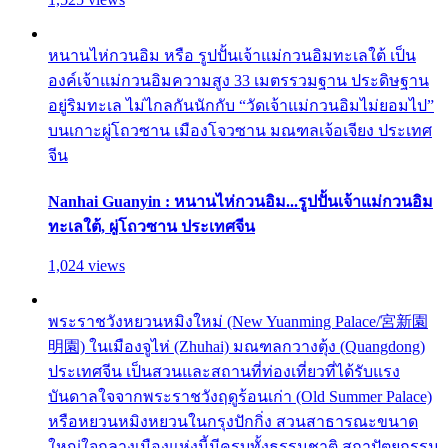
หนานไห่กวนอิม หรือ รูปปั้นเจ้าแม่กวนอิมทะเลใต้ เป็น
องค์เจ้าแม่กวนอิมความสูง 33 เมตรรวมฐาน ประดิษฐาน
อยู่ริมทะเล ไม่ไกลกันนักกับ “วัดเจ้าแม่กวนอิมไม่ยอมไป”
บนเกาะผู่โถวซาน เมืองโจวซาน มณฑลเจ้อเจียง ประเทศ
จีน
Nanhai Guanyin : หนานไห่กวนอิม...รูปปั้นเจ้าแม่กวนอิม
ทะเลใต้, ผู่โถวซาน ประเทศจีน
1,024 views
พระราชวังหยวนหมิงใหม่ (New Yuanming Palace/宮新園
明園) ในเมืองจูไห่ (Zhuhai) มณฑลกวางตุ้ง (Quangdong)
ประเทศจีน เป็นสวนและสถานที่ท่องเที่ยวที่ได้รับแรง
บันดาลใจจากพระราชวังฤดูร้อนเก่า (Old Summer Palace)
หรือหยวนหมิงหยวนในกรุงปักกิ่ง สวนสาธารณะขนาด
ใหญ่ใจกลางเมืองแห่งนี้มีครบทั้งธรรมชาติ สถาปัตยกรรม