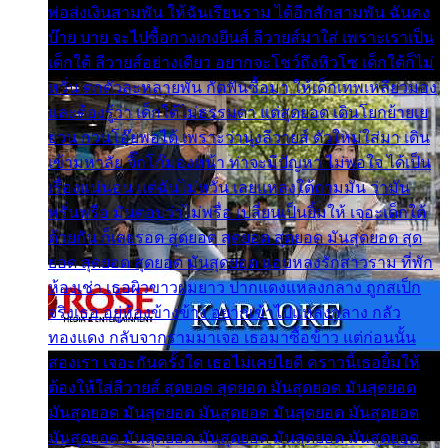
พ่อส่งเงินสามพัน ให้ฉันเรียนราม ได้อีกสักสามพัน ฉันคง
บ๊าย บาย จะไปซื้อกางเกงยีนส์ ลีวายส์มาใส่ เพราะเราเป็น
เด็กใต้ ลีวายส์อย่างเดียว อยากจะโชว์ถึงหิวโซ เด็กใต้ก็ไม่
หวั่น ตกตัวละหลายพัน กัดฟันซื้อมา ให้เด็กเทพเหลียวมอง
และต้องรู้ว่า เด็กใต้ไม่ธรรมดา แต่สุดยอด เดินโยกย้ายเย
ยวน กวนโอ๊ยพอได้ เพราะว่านุ่งลีวายส์ ตัวใหม่ใส่มา เดิน
เข้ามหาลัย จิ๊กโก๊มองหน้า ท่าจะมีปัญหา ไม่พอใจ ได้เป็น
เรื่องแน่นอน แต่ฉันไม่หวั่น เลยแหลงใต้ถามมัน ว่ามัน
พรั่นพรือ มันตอบว่าไม่พรื่อ เปลี่ยนเป็นยิ้มให้ เจอะเด็กใต้
ด้วยกัน ก็เลยรอด สุดยอด สุดยอด สุดยอด มันสุดยอด สุด
ยอด สุดยอด สุดยอด มันสุดยอด แอบหลงรักสาวราม ที่พัก
ห้องเช่า เธอผิวขาวผมยาว ปากแดงแหลงกลาง ถูกสเป็ก
จริงเธอ อยู่ห้องข้างข้าง อยากเข้าไปแหลงกลาง กลัว
ทองแดง กลับจากรามมาเจอ เธอมาซื้อข้าว แต่ก่อนนั้น
สองเรา เจอะกันครั้งใด เธอไม่เคยไยดี คราวนี้เธอยิ้มให้
ต้องให้ใส่ลีวายส์ สุดยอด สุดยอด มันสุดยอด มันสุดยอด
มันสุดยอด มันสุดยอด มันสุดยอด มันสุดยอด มันสุดยอด
มันสุดยอด มันสุดยอด มันสุดยอด มันสุดยอด มันสุดยอด