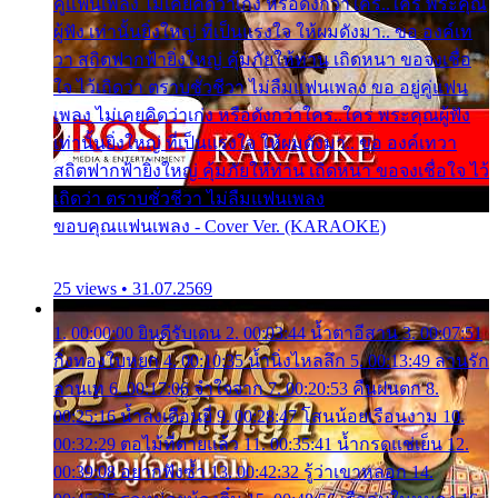
คู่แฟนเพลง ไม่เคยคิดว่าเก่ง หรือดังกว่าใคร..ใคร พระคุณ
ผู้ฟัง เท่านั้นยิ่งใหญ่ ที่เป็นแรงใจ ให้ผมดังมา.. ขอ องค์เท
วา สถิตฟากฟ้ายิ่งใหญ่ คุ้มภัยให้ท่าน เถิดหนา ขอจงเชื่อ
ใจ ไว้เถิดว่า ตราบชั่วชีวา ไม่ลืมแฟนเพลง ขอ อยู่คู่แฟน
เพลง ไม่เคยคิดว่าเก่ง หรือดังกว่าใคร..ใคร พระคุณผู้ฟัง
เท่านั้นยิ่งใหญ่ ที่เป็นแรงใจ ให้ผมดังมา.. ขอ องค์เทวา
สถิตฟากฟ้ายิ่งใหญ่ คุ้มภัยให้ท่าน เถิดหนา ขอจงเชื่อใจ ไว้
เถิดว่า ตราบชั่วชีวา ไม่ลืมแฟนเพลง
ขอบคุณแฟนเพลง - Cover Ver. (KARAOKE)
25 views • 31.07.2569
1. 00:00:00 ยินดีรับเดน 2. 00:03:44 น้ำตาอีสาน 3. 00:07:51
กิ่งทองใบหยก 4. 00:10:35 น้ำนิ่งไหลลึก 5. 00:13:49 ลานรัก
ลานเท 6. 00:17:06 จำใจจาก 7. 00:20:53 คืนฝนตก 8.
00:25:16 น้ำลงเดือนยี่ 9. 00:28:47 โสนน้อยเรือนงาม 10.
00:32:29 ตอไม้ที่ตายแล้ว 11. 00:35:41 น้ำกรดแช่เย็น 12.
00:39:08 อยากฟังซ้ำ 13. 00:42:32 รู้ว่าเขาหลอก 14.