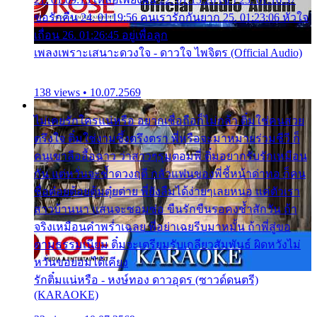
ขอรักคืน 24. 01:19:56 คนเรารักกันยาก 25. 01:23:06 หัวใจ
เถื่อน 26. 01:26:45 อยู่เพื่อลูก
เพลงเพราะเสนาะดวงใจ - ดาวใจ ไพจิตร (Official Audio)
138 views • 10.07.2569
ไม่เคยรักใครแน่หรือ อยากเชื่อถือก็ไม่กล้า ติ๋มใช่คนสวย
ตรึงใจ ติ๋มใช่งามซึ้งตรึงตรา พี่หรือจะมาหมายร่วมชีวี ก็
คนเขาลืออื้อฉาว ว่าสาวๆรุมตอมพี่ ติ๋มอยากรับรักเหมือน
กัน แต่หวั่นจะช้ำดวงฤดี กลัวแฟนของพี่ชี้หน้าด่าทอ ก็คน
ชื่อต๋อยต้อยตุ้มตุ๋ยต่าย พี่ยังลืมได้ง่ายๆเลยหนอ แค่ตัวเรา
สาวบ้านนา แสนจะซอมซ่อ ขืนรักขืนรอคงช้ำสักวัน ถ้า
จริงเหมือนคำพร่ำเฉลย พี่อย่าเฉยรีบมาหมั้น ถ้าพี่สู่ขอ
ตามธรรมเนียม ติ๋มจะเตรียมรับเกลียวสัมพันธ์ ผิดหวังไม่
หวั่นขอยอมได้เคียง
รักติ๋มแน่หรือ - หงษ์ทอง ดาวอุดร (ซาวด์ดนตรี)
(KARAOKE)