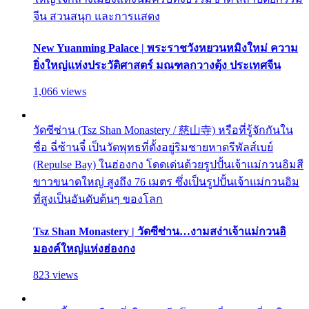
จีน สวนสนุก และการแสดง
New Yuanming Palace | พระราชวังหยวนหมิงใหม่ ความ
ยิ่งใหญ่แห่งประวัติศาสตร์ มณฑลกวางตุ้ง ประเทศจีน
1,066 views
วัดซีซ่าน (Tsz Shan Monastery / 慈山寺) หรือที่รู้จักกันใน
ชื่อ ฉี่ซ้านจี๋ เป็นวัดพุทธที่ตั้งอยู่ริมชายหาดรีพัลส์เบย์
(Repulse Bay) ในฮ่องกง โดดเด่นด้วยรูปปั้นเจ้าแม่กวนอิมสี
ขาวขนาดใหญ่ สูงถึง 76 เมตร ซึ่งเป็นรูปปั้นเจ้าแม่กวนอิม
ที่สูงเป็นอันดับต้นๆ ของโลก
Tsz Shan Monastery | วัดซีซ่าน…งามสง่าเจ้าแม่กวนอิ
มองค์ใหญ่แห่งฮ่องกง
823 views