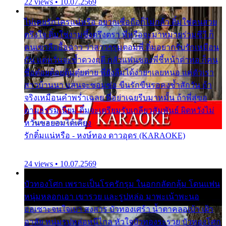
22 views • 10.07.2569
ไม่เคยรักใครแน่หรือ อยากเชื่อถือก็ไม่กล้า ติ๋มใช่คนสวย
ตรึงใจ ติ๋มใช่งามซึ้งตรึงตรา พี่หรือจะมาหมายร่วมชีวี ก็
คนเขาลืออื้อฉาว ว่าสาวๆรุมตอมพี่ ติ๋มอยากรับรักเหมือน
กัน แต่หวั่นจะช้ำดวงฤดี กลัวแฟนของพี่ชี้หน้าด่าทอ ก็คน
ชื่อต๋อยต้อยตุ้มตุ๋ยต่าย พี่ยังลืมได้ง่ายๆเลยหนอ แค่ตัวเรา
สาวบ้านนา แสนจะซอมซ่อ ขืนรักขืนรอคงช้ำสักวัน ถ้า
จริงเหมือนคำพร่ำเฉลย พี่อย่าเฉยรีบมาหมั้น ถ้าพี่สู่ขอ
ตามธรรมเนียม ติ๋มจะเตรียมรับเกลียวสัมพันธ์ ผิดหวังไม่
หวั่นขอยอมได้เคียง
รักติ๋มแน่หรือ - หงษ์ทอง ดาวอุดร (KARAOKE)
24 views • 10.07.2569
บัวทองโศก เพราะเป็นโรครักรุม ในอกกลัดกลุ้ม โดนแฟน
หนุ่มหลอกเอา เขารวย และรูปหล่อ มาพะเน้าพะนอ
ออเซาะจนใจเบา สงสาร บัวทองเศร้า น้ำตาคลอเบ้า เฝ้า
อาลัย หนุ่มรูปหล่อหนีไกล หัวใจบัวทองระรวย บัวทองโศก