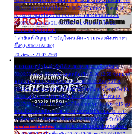
00:45:25 รอหน่อยน้องติ๋ม 15. 00:48:56 เรือล่มในหนอง 16.
00:51:43 บัตรเชิญสีเลือด 17. 00:56:07 อดีตรักโรงทอ 18.
01:00:00 เขมรไล่ควาย 19. 01:02:55 สาวสวนแตง 20.
01:05:51 แอบมอง 21. 01:09:27 พบรักปากน้ำโพ 22.
01:13:06 สายัณห์เมา
" สายัณห์ สัญญา " ขวัญใจคนเดิม - รวมเพลงดังเพราะๆ
ซึ้งๆ (Official Audio)
20 views • 21.07.2569
1. 00:00:00 ทำไมทำฉันได้ 2. 00:03:20 นางฟ้าสลัม 3.
00:06:50 คน 4. 00:10:36 บุญเหลือเกิน 5. 00:13:58 ฝนหยาด
สุดท้าย 6. 00:17:30 ยาใจยาจก 7. 00:20:30 คิดดูให้ดี 8.
00:24:21 ลบรอยแผลรัก 9. 00:27:35 เหมือนใจโดนกรีด 10.
00:30:54 ขบวนการเปาเปียว 11. 00:34:05 คำรำพัน 12.
00:37:20 ปาหนัน 13. 00:40:37 ใจเจ้ากรรม 14. 00:44:15 จูบ
ฉันแล้วจงตายเสีย 15. 00:47:24 ขอสูมาเต๊อะ 16. 00:51:11
คนใจมาร 17. 00:54:50 คืนทรมาน 18. 00:58:25 รักนี้สีดำ
19. 01:01:44 ส่วนเกิน 20. 01:05:42 หยาดน้ำฝนหยดน้ำตา
21. 01:09:13 เหลือเพียงฝัน 22. 01:13:26 เขา 23. 01:16:37