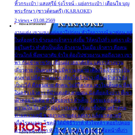
หิ้วกระเป๋า | แสงสุรีย์ รุ่งโรจน์ - แย่งกระเป๋า | เตือนใจ บุญ
พระรักษา (ซาวด์ดนตรี) (KARAOKE)
2 views • 03.08.2569
งานแต่ง เขาแซง แย่งเอาไปก่อน หัวใจอาวรณ์ มาซ่อน อยู่
ในห้องครัว ข้างนอกเจ้าสาว ส่งยิ้ม ให้คนไปทั่ว แต่เรา เฝ้า
อยู่ในครัว ทำตัวเป็นเด็ก ล้างจาน ในเมื่อ เจ้าสาว คือคน
บ้านใกล้ พึ่งพาอาศัย จำใจ ต้องไปช่วยงาน พอถึงเวลา เขา
พา กันเข้าพาขวัญ เพื่อนฝูง เฮฮาดังลั่น แต่เราล้างจาน
เดียวดาย เป็นคนพ่าย บ่มีความหมาย เคียงใจเจ้าบ่าว เป็น
คนพ่าย บ่มีความหมาย เคียงใจเจ้าบ่าว เพื่อนเจ้าสาว ยัง
เป็นบ่ได้ คือคนพ่าย ฮักคน ไม่มีใครสน เขาไม่เห็นคน ที่อยู่
ในครัว เจ้าสาว ก็มัวแต่งตัว สวยเด่น นั่งเคียงเจ้าบ่าว ที่เขา
เฝ้าคอย ใจเต้น หัวใจของเรา ลำเค็ญ ใครจะมองเห็น
ความใน ใจ เศร้า มันร้าวระบม ต้องมาขื่นขม เศร้าตรม
ท่ามความสุขี ช่วยงานเขาแต่ง แต่เรา แล้งมาหลายปี
เมื่อไรหนอจะ โชคดี ได้มีพิธีวิวาห์ หัวใจหล้า คอยไปคอย
มา คือหน้าที่เก่า หัวใจหล้า คอยไปคอยมา คือหน้าที่เก่า