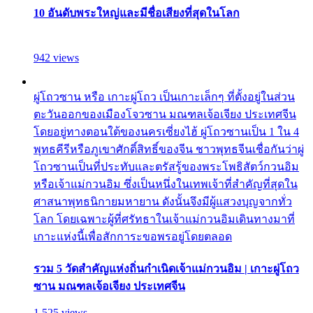
10 อันดับพระใหญ่และมีชื่อเสียงที่สุดในโลก
942 views
ผู่โถวซาน หรือ เกาะผู่โถว เป็นเกาะเล็กๆ ที่ตั้งอยู่ในส่วน
ตะวันออกของเมืองโจวซาน มณฑลเจ้อเจียง ประเทศจีน
โดยอยู่ทางตอนใต้ของนครเซี่ยงไฮ้ ผู่โถวซานเป็น 1 ใน 4
พุทธคีรีหรือภูเขาศักดิ์สิทธิ์ของจีน ชาวพุทธจีนเชื่อกันว่าผู่
โถวซานเป็นที่ประทับและตรัสรู้ของพระโพธิสัตว์กวนอิม
หรือเจ้าแม่กวนอิม ซึ่งเป็นหนึ่งในเทพเจ้าที่สำคัญที่สุดใน
ศาสนาพุทธนิกายมหายาน ดังนั้นจึงมีผู้แสวงบุญจากทั่ว
โลก โดยเฉพาะผู้ที่ศรัทธาในเจ้าแม่กวนอิมเดินทางมาที่
เกาะแห่งนี้เพื่อสักการะขอพรอยู่โดยตลอด
รวม 5 วัดสำคัญแห่งถิ่นกำเนิดเจ้าแม่กวนอิม | เกาะผู่โถว
ซาน มณฑลเจ้อเจียง ประเทศจีน
1,525 views