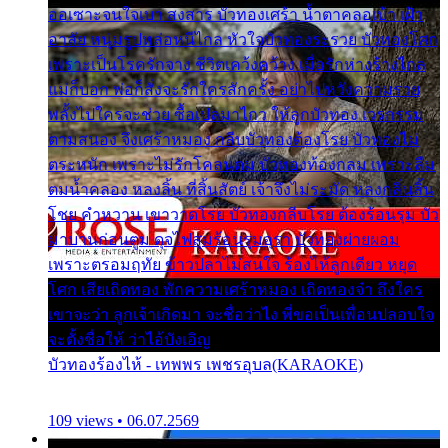
ออเซาะจนใจเบา สงสาร บัวทองเศร้า น้ำตาคลอเบ้า เฝ้า
อาลัย หนุ่มรูปหล่อหนีไกล หัวใจบัวทองระรวย บัวทองโศก
เพราะเป็นโรครักจาง ชีวิตเคว้งคว้าง เมื่อรักห่างร้างไกล
แม่ก็บอก พ่อก็สั่งจะรักใครสักครั้ง อย่าไปหวังความรวย
พลั้งไปใครจะช่วย ซื้อเปลมาไกว ให้ลูกบัวทอง เวรกรรม
ตามสนอง จึงเศร้าหมอง กลีบบัวทองต้องโรย บัวทองไม่
ตระหนัก เพราะไม่รักโคลนตม บัวทองท้องกลม เพราะลืม
ตมน้ำคลอง หลงลิ้น ที่สิ้นสัตย์ เจ้าจึงไม่ระมัด หลงกลิ่นลิ้น
โชย คำหวาน เขาวาดโรย บัวทองกลีบโรย ต้องร้อนรุม บัว
มาบานก่อนตูม ดุจไฟสุมร้อนรุมอุรา บัวทองผ่ายผอม
เพราะตรอมฤทัย ข้าวปลาไม่สนใจ ร้องไห้ลูกเดียว หยุด
โศก เสียเถิดทอง พักความเศร้าหมอง เถิดทองจ๋า ถึงใคร
เขาจะว่า ลูกเจ้าเกิดมา จะชื่อว่าไง พี่ขอเป็นเพื่อนปลอบใจ
จะตั้งชื่อให้ ว่าไอ้บังเอิญ
บัวทองร้องไห้ - เทพพร เพชรอุบล(KARAOKE)
109 views • 06.07.2569