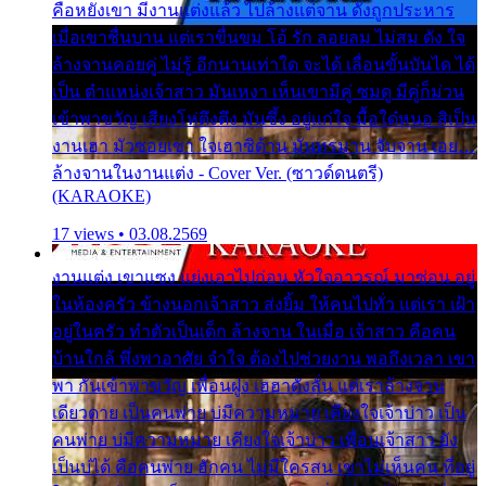
คือหยังเขา มีงานแต่งแล้ว ไปล้างแต่จาน ดั่งถูกประหาร
เมื่อเขาชื่นบาน แต่เราขื่นขม โอ้ รัก ลอยลม ไม่สม ดัง ใจ
ล้างจานคอยคู่ ไม่รู้ อีกนานเท่าใด จะได้ เลื่อนขั้นบันได ได้
เป็น ตำแหน่งเจ้าสาว มันเหงา เห็นเขามีคู่ ซมดู มีคู่ก็ม่วน
เข้าพาขวัญ เสียงโห่ตึงตึง มันซึ้ง อยู่แก่ใจ มื้อใด๋หนอ สิเป็น
งานเฮา มัวซอยเขา ใจเฮาซิด้าน มันทรมาน จับจาน เอย…
ล้างจานในงานแต่ง - Cover Ver. (ซาวด์ดนตรี)
(KARAOKE)
17 views • 03.08.2569
งานแต่ง เขาแซง แย่งเอาไปก่อน หัวใจอาวรณ์ มาซ่อน อยู่
ในห้องครัว ข้างนอกเจ้าสาว ส่งยิ้ม ให้คนไปทั่ว แต่เรา เฝ้า
อยู่ในครัว ทำตัวเป็นเด็ก ล้างจาน ในเมื่อ เจ้าสาว คือคน
บ้านใกล้ พึ่งพาอาศัย จำใจ ต้องไปช่วยงาน พอถึงเวลา เขา
พา กันเข้าพาขวัญ เพื่อนฝูง เฮฮาดังลั่น แต่เราล้างจาน
เดียวดาย เป็นคนพ่าย บ่มีความหมาย เคียงใจเจ้าบ่าว เป็น
คนพ่าย บ่มีความหมาย เคียงใจเจ้าบ่าว เพื่อนเจ้าสาว ยัง
เป็นบ่ได้ คือคนพ่าย ฮักคน ไม่มีใครสน เขาไม่เห็นคน ที่อยู่