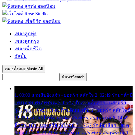
เพลงลูกทุ่ง
เพลงลูกกรุง
เพลงเพื่อชีวิต
อัลบั้ม
เพลงทั้งหมด
Music All
ค้นหา
Search
1. 00:00 สามสิบยังแจ๋ว - ยอดรัก สลักใจ 2. 02:49 รักมาห้าปี
- ศรเพชร ศรสุพรรณ 3. 05:57 รักสาวเสื้อลาย - แสงสุรีย์
รุ่งโรจน์ 4. 09:51 รักสะท้านดินสะเทือน - ยอดรัก สลักใจ 5.
12:23 มอเตอร์ไซค์ทำหล่น - ศรเพชร ศรสุพรรณ 6. 14:49
หิ้วกระเป๋า - แสงสุรีย์ รุ่งโรจน์ 7. 17:57 รักเผื่อเลือก - ยอด
รัก สลักใจ 8. 21:21 น้ำตาไอ้หนุ่ม - ศรเพชร ศรสุพรรณ 9.