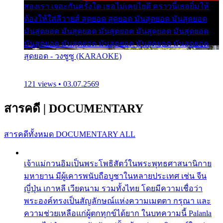
สองเรา เจอะกันครั้งใด เธอไม่เคยไยดี คราวนี้เธอยิ้มให้
ต้องให้ใส่ลีวายส์ สุดยอด สุดยอด มันสุดยอด มันสุดยอด
มันสุดยอด มันสุดยอด มันสุดยอด มันสุดยอด มันสุดยอด
มันสุดยอด มันสุดยอด มันสุดยอด มันสุดยอด มันสุดยอด
สุดยอด - วงซูซู (KARAOKE)
121 views • 03.07.2569
สารคดี
|
DOCUMENTARY
สารคดีทั้งหมด
DOCUMENTARY ALL
เจ้าแม่กวนอิมเป็นพระโพธิสัตว์ในพระพุทธศาสนานิกาย
มหายาน มีผู้เคารพนับถือบูชาในหลายประเทศ เช่น จีน
ญี่ปุ่น เกาหลี เวียดนาม รวมทั้งไทย โดยมีความเชื่อว่า
พระองค์ทรงเป็นสัญลักษณ์แห่งความเมตตา กรุณา และ
ความช่วยเหลือแก่ผู้ตกทุกข์ได้ยาก ในบทความนี้ Palanla