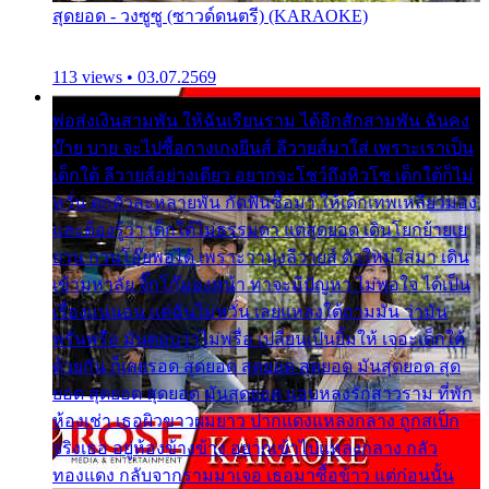
สุดยอด - วงซูซู (ซาวด์ดนตรี) (KARAOKE)
113 views • 03.07.2569
พ่อส่งเงินสามพัน ให้ฉันเรียนราม ได้อีกสักสามพัน ฉันคง
บ๊าย บาย จะไปซื้อกางเกงยีนส์ ลีวายส์มาใส่ เพราะเราเป็น
เด็กใต้ ลีวายส์อย่างเดียว อยากจะโชว์ถึงหิวโซ เด็กใต้ก็ไม่
หวั่น ตกตัวละหลายพัน กัดฟันซื้อมา ให้เด็กเทพเหลียวมอง
และต้องรู้ว่า เด็กใต้ไม่ธรรมดา แต่สุดยอด เดินโยกย้ายเย
ยวน กวนโอ๊ยพอได้ เพราะว่านุ่งลีวายส์ ตัวใหม่ใส่มา เดิน
เข้ามหาลัย จิ๊กโก๊มองหน้า ท่าจะมีปัญหา ไม่พอใจ ได้เป็น
เรื่องแน่นอน แต่ฉันไม่หวั่น เลยแหลงใต้ถามมัน ว่ามัน
พรั่นพรือ มันตอบว่าไม่พรื่อ เปลี่ยนเป็นยิ้มให้ เจอะเด็กใต้
ด้วยกัน ก็เลยรอด สุดยอด สุดยอด สุดยอด มันสุดยอด สุด
ยอด สุดยอด สุดยอด มันสุดยอด แอบหลงรักสาวราม ที่พัก
ห้องเช่า เธอผิวขาวผมยาว ปากแดงแหลงกลาง ถูกสเป็ก
จริงเธอ อยู่ห้องข้างข้าง อยากเข้าไปแหลงกลาง กลัว
ทองแดง กลับจากรามมาเจอ เธอมาซื้อข้าว แต่ก่อนนั้น