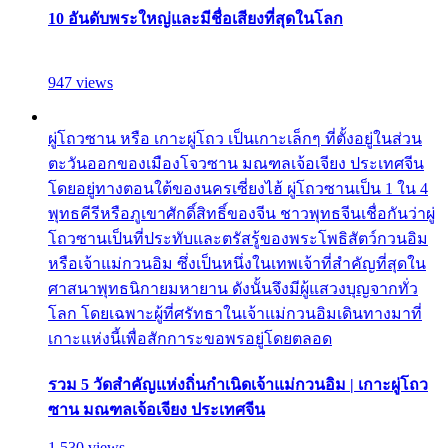
10 อันดับพระใหญ่และมีชื่อเสียงที่สุดในโลก
947 views
ผู่โถวซาน หรือ เกาะผู่โถว เป็นเกาะเล็กๆ ที่ตั้งอยู่ในส่วน
ตะวันออกของเมืองโจวซาน มณฑลเจ้อเจียง ประเทศจีน
โดยอยู่ทางตอนใต้ของนครเซี่ยงไฮ้ ผู่โถวซานเป็น 1 ใน 4
พุทธคีรีหรือภูเขาศักดิ์สิทธิ์ของจีน ชาวพุทธจีนเชื่อกันว่าผู่
โถวซานเป็นที่ประทับและตรัสรู้ของพระโพธิสัตว์กวนอิม
หรือเจ้าแม่กวนอิม ซึ่งเป็นหนึ่งในเทพเจ้าที่สำคัญที่สุดใน
ศาสนาพุทธนิกายมหายาน ดังนั้นจึงมีผู้แสวงบุญจากทั่ว
โลก โดยเฉพาะผู้ที่ศรัทธาในเจ้าแม่กวนอิมเดินทางมาที่
เกาะแห่งนี้เพื่อสักการะขอพรอยู่โดยตลอด
รวม 5 วัดสำคัญแห่งถิ่นกำเนิดเจ้าแม่กวนอิม | เกาะผู่โถว
ซาน มณฑลเจ้อเจียง ประเทศจีน
1,530 views