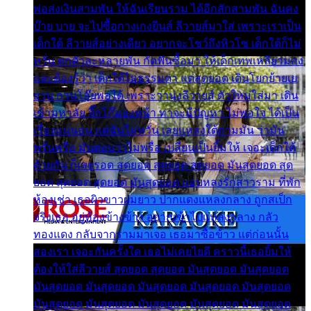
พ่อส่งเงินสามพัน ให้ฉันเรียนราม ได้อีกสักสามพัน ฉันคง
บ๊าย บาย จะไปซื้อกางเกงยีนส์ ลีวายส์มาใส่ เพราะเราเป็น
เด็กใต้ ลีวายส์อย่างเดียว อยากจะโชว์ถึงหิวโซ เด็กใต้ก็ไม่
หวั่น ตกตัวละหลายพัน กัดฟันซื้อมา ให้เด็กเทพเหลียวมอง
และต้องรู้ว่า เด็กใต้ไม่ธรรมดา แต่สุดยอด เดินโยกย้ายเย
ยวน กวนโอ๊ยพอได้ เพราะว่านุ่งลีวายส์ ตัวใหม่ใส่มา เดิน
เข้ามหาลัย จิ๊กโก๊มองหน้า ท่าจะมีปัญหา ไม่พอใจ ได้เป็น
เรื่องแน่นอน แต่ฉันไม่หวั่น เลยแหลงใต้ถามมัน ว่ามัน
พรั่นพรือ มันตอบว่าไม่พรื่อ เปลี่ยนเป็นยิ้มให้ เจอะเด็กใต้
ด้วยกัน ก็เลยรอด สุดยอด สุดยอด สุดยอด มันสุดยอด สุด
ยอด สุดยอด สุดยอด มันสุดยอด แอบหลงรักสาวราม ที่พัก
ห้องเช่า เธอผิวขาวผมยาว ปากแดงแหลงกลาง ถูกสเป็ก
จริงเธอ อยู่ห้องข้างข้าง อยากเข้าไปแหลงกลาง กลัว
ทองแดง กลับจากรามมาเจอ เธอมาซื้อข้าว แต่ก่อนนั้น
สองเรา เจอะกันครั้งใด เธอไม่เคยไยดี คราวนี้เธอยิ้มให้
ต้องให้ใส่ลีวายส์ สุดยอด สุดยอด มันสุดยอด มันสุดยอด
มันสุดยอด มันสุดยอด มันสุดยอด มันสุดยอด มันสุดยอด
มันสุดยอด มันสุดยอด มันสุดยอด มันสุดยอด มันสุดยอด