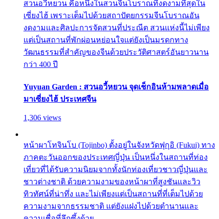
สวนอวี้หยวน คือหนึ่งในสวนจีนโบราณที่งดงามที่สุดใน
เซี่ยงไฮ้ เพราะเต็มไปด้วยสถาปัตยกรรมจีนโบราณอัน
งดงามและศิลปะการจัดสวนที่ประณีต สวนแห่งนี้ไม่เพียง
แต่เป็นสถานที่พักผ่อนหย่อนใจแต่ยังเป็นมรดกทาง
วัฒนธรรมที่สำคัญของจีนด้วยประวัติศาสตร์อันยาวนาน
กว่า 400 ปี
Yuyuan Garden : สวนอวี้หยวน จุดเช็กอินห้ามพลาดเมื่อ
มาเซี่ยงไฮ้ ประเทศจีน
1,306 views
หน้าผาโทจินโบ (Tojinbo) ตั้งอยู่ในจังหวัดฟุกุอิ (Fukui) ทาง
ภาคตะวันออกของประเทศญี่ปุ่น เป็นหนึ่งในสถานที่ท่อง
เที่ยวที่ได้รับความนิยมจากทั้งนักท่องเที่ยวชาวญี่ปุ่นและ
ชาวต่างชาติ ด้วยความงามของหน้าผาที่สูงชันและวิว
ทิวทัศน์ที่น่าทึ่ง และไม่เพียงแต่เป็นสถานที่ที่เต็มไปด้วย
ความงามจากธรรมชาติ แต่ยังแฝงไปด้วยตำนานและ
ความเชื่อที่ลึกซึ้งด้วย