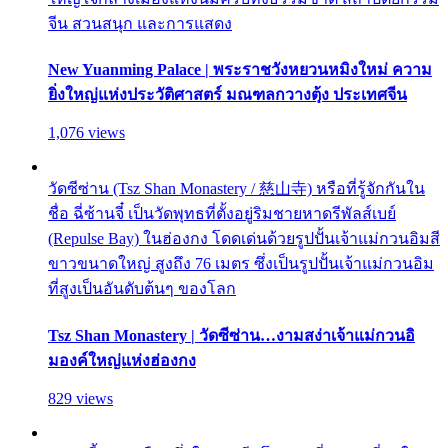
จีน สวนสนุก และการแสดง
New Yuanming Palace | พระราชวังหยวนหมิงใหม่ ความ
ยิ่งใหญ่แห่งประวัติศาสตร์ มณฑลกวางตุ้ง ประเทศจีน
1,076 views
วัดซีซ่าน (Tsz Shan Monastery / 慈山寺) หรือที่รู้จักกันใน
ชื่อ ฉี่ซ้านจี๋ เป็นวัดพุทธที่ตั้งอยู่ริมชายหาดรีพัลส์เบย์
(Repulse Bay) ในฮ่องกง โดดเด่นด้วยรูปปั้นเจ้าแม่กวนอิมสี
ขาวขนาดใหญ่ สูงถึง 76 เมตร ซึ่งเป็นรูปปั้นเจ้าแม่กวนอิม
ที่สูงเป็นอันดับต้นๆ ของโลก
Tsz Shan Monastery | วัดซีซ่าน…งามสง่าเจ้าแม่กวนอิ
มองค์ใหญ่แห่งฮ่องกง
829 views