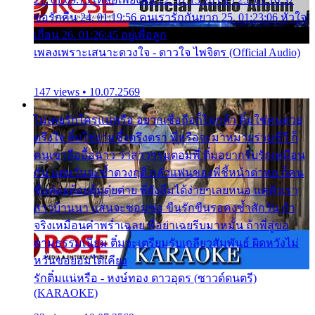
ขอรักคืน 24. 01:19:56 คนเรารักกันยาก 25. 01:23:06 หัวใจ
เถื่อน 26. 01:26:45 อยู่เพื่อลูก
เพลงเพราะเสนาะดวงใจ - ดาวใจ ไพจิตร (Official Audio)
147 views • 10.07.2569
ไม่เคยรักใครแน่หรือ อยากเชื่อถือก็ไม่กล้า ติ๋มใช่คนสวย
ตรึงใจ ติ๋มใช่งามซึ้งตรึงตรา พี่หรือจะมาหมายร่วมชีวี ก็
คนเขาลืออื้อฉาว ว่าสาวๆรุมตอมพี่ ติ๋มอยากรับรักเหมือน
กัน แต่หวั่นจะช้ำดวงฤดี กลัวแฟนของพี่ชี้หน้าด่าทอ ก็คน
ชื่อต๋อยต้อยตุ้มตุ๋ยต่าย พี่ยังลืมได้ง่ายๆเลยหนอ แค่ตัวเรา
สาวบ้านนา แสนจะซอมซ่อ ขืนรักขืนรอคงช้ำสักวัน ถ้า
จริงเหมือนคำพร่ำเฉลย พี่อย่าเฉยรีบมาหมั้น ถ้าพี่สู่ขอ
ตามธรรมเนียม ติ๋มจะเตรียมรับเกลียวสัมพันธ์ ผิดหวังไม่
หวั่นขอยอมได้เคียง
รักติ๋มแน่หรือ - หงษ์ทอง ดาวอุดร (ซาวด์ดนตรี)
(KARAOKE)