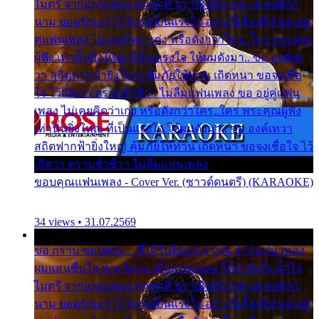
ไมตรี จากแฟนเพลง ทุกทุกที่ ปราณีหลั่งไหล ผมขอฝาก
นาม ยอดรักเอาไว้ โปรดเป็นแรงใจ อย่างนี้เรื่อยไป ขอ อยู่
คู่แฟนเพลง ไม่เคยคิดว่าเก่ง หรือดังกว่าใคร..ใคร พระคุณ
ผู้ฟัง เท่านั้นยิ่งใหญ่ ที่เป็นแรงใจ ให้ผมดังมา.. ขอ องค์เท
วา สถิตฟากฟ้ายิ่งใหญ่ คุ้มภัยให้ท่าน เถิดหนา ขอจงเชื่อ
ใจ ไว้เถิดว่า ตราบชั่วชีวา ไม่ลืมแฟนเพลง ขอ อยู่คู่แฟน
เพลง ไม่เคยคิดว่าเก่ง หรือดังกว่าใคร..ใคร พระคุณผู้ฟัง
เท่านั้นยิ่งใหญ่ ที่เป็นแรงใจ ให้ผมดังมา.. ขอ องค์เทวา
สถิตฟากฟ้ายิ่งใหญ่ คุ้มภัยให้ท่าน เถิดหนา ขอจงเชื่อใจ ไว้
เถิดว่า ตราบชั่วชีวา ไม่ลืมแฟนเพลง
ขอบคุณแฟนเพลง - Cover Ver. (ซาวด์ดนตรี) (KARAOKE)
34 views • 31.07.2569
ขอ กราบ ขอบคุณ.... ที่ได้รับไออุ่น การุณ จากแฟน เพลง
ผมแสนชื่นใจ หายวังเวง เมื่อแฟนเพลง ให้กำลังใจ น้ำใจ
ไมตรี จากแฟนเพลง ทุกทุกที่ ปราณีหลั่งไหล ผมขอฝาก
นาม ยอดรักเอาไว้ โปรดเป็นแรงใจ อย่างนี้เรื่อยไป ขอ อยู่