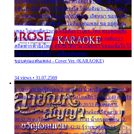
คู่แฟนเพลง ไม่เคยคิดว่าเก่ง หรือดังกว่าใคร..ใคร พระคุณ
ผู้ฟัง เท่านั้นยิ่งใหญ่ ที่เป็นแรงใจ ให้ผมดังมา.. ขอ องค์เท
วา สถิตฟากฟ้ายิ่งใหญ่ คุ้มภัยให้ท่าน เถิดหนา ขอจงเชื่อ
ใจ ไว้เถิดว่า ตราบชั่วชีวา ไม่ลืมแฟนเพลง ขอ อยู่คู่แฟน
เพลง ไม่เคยคิดว่าเก่ง หรือดังกว่าใคร..ใคร พระคุณผู้ฟัง
เท่านั้นยิ่งใหญ่ ที่เป็นแรงใจ ให้ผมดังมา.. ขอ องค์เทวา
สถิตฟากฟ้ายิ่งใหญ่ คุ้มภัยให้ท่าน เถิดหนา ขอจงเชื่อใจ ไว้
เถิดว่า ตราบชั่วชีวา ไม่ลืมแฟนเพลง
ขอบคุณแฟนเพลง - Cover Ver. (KARAOKE)
34 views • 31.07.2569
1. 00:00:00 ยินดีรับเดน 2. 00:03:44 น้ำตาอีสาน 3. 00:07:51
กิ่งทองใบหยก 4. 00:10:35 น้ำนิ่งไหลลึก 5. 00:13:49 ลานรัก
ลานเท 6. 00:17:06 จำใจจาก 7. 00:20:53 คืนฝนตก 8.
00:25:16 น้ำลงเดือนยี่ 9. 00:28:47 โสนน้อยเรือนงาม 10.
00:32:29 ตอไม้ที่ตายแล้ว 11. 00:35:41 น้ำกรดแช่เย็น 12.
00:39:08 อยากฟังซ้ำ 13. 00:42:32 รู้ว่าเขาหลอก 14.