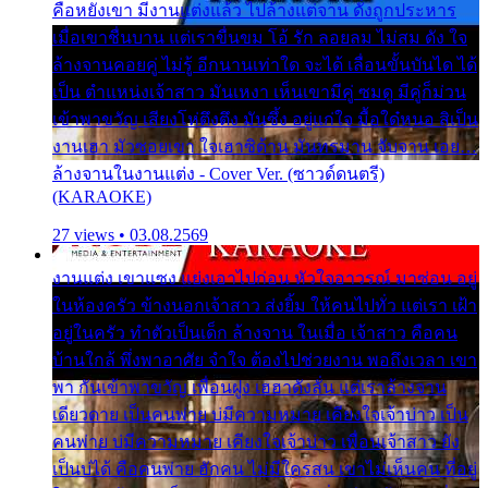
คือหยังเขา มีงานแต่งแล้ว ไปล้างแต่จาน ดั่งถูกประหาร
เมื่อเขาชื่นบาน แต่เราขื่นขม โอ้ รัก ลอยลม ไม่สม ดัง ใจ
ล้างจานคอยคู่ ไม่รู้ อีกนานเท่าใด จะได้ เลื่อนขั้นบันได ได้
เป็น ตำแหน่งเจ้าสาว มันเหงา เห็นเขามีคู่ ซมดู มีคู่ก็ม่วน
เข้าพาขวัญ เสียงโห่ตึงตึง มันซึ้ง อยู่แก่ใจ มื้อใด๋หนอ สิเป็น
งานเฮา มัวซอยเขา ใจเฮาซิด้าน มันทรมาน จับจาน เอย…
ล้างจานในงานแต่ง - Cover Ver. (ซาวด์ดนตรี)
(KARAOKE)
27 views • 03.08.2569
งานแต่ง เขาแซง แย่งเอาไปก่อน หัวใจอาวรณ์ มาซ่อน อยู่
ในห้องครัว ข้างนอกเจ้าสาว ส่งยิ้ม ให้คนไปทั่ว แต่เรา เฝ้า
อยู่ในครัว ทำตัวเป็นเด็ก ล้างจาน ในเมื่อ เจ้าสาว คือคน
บ้านใกล้ พึ่งพาอาศัย จำใจ ต้องไปช่วยงาน พอถึงเวลา เขา
พา กันเข้าพาขวัญ เพื่อนฝูง เฮฮาดังลั่น แต่เราล้างจาน
เดียวดาย เป็นคนพ่าย บ่มีความหมาย เคียงใจเจ้าบ่าว เป็น
คนพ่าย บ่มีความหมาย เคียงใจเจ้าบ่าว เพื่อนเจ้าสาว ยัง
เป็นบ่ได้ คือคนพ่าย ฮักคน ไม่มีใครสน เขาไม่เห็นคน ที่อยู่