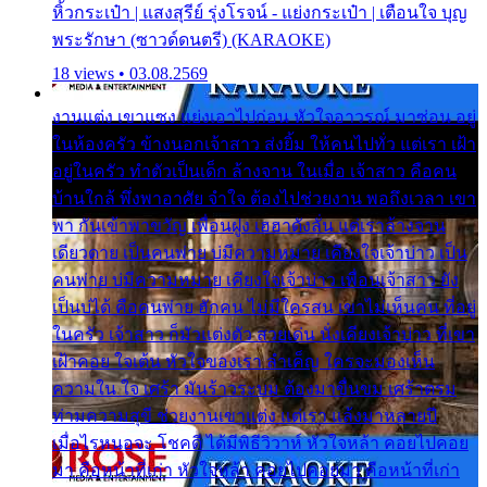
หิ้วกระเป๋า | แสงสุรีย์ รุ่งโรจน์ - แย่งกระเป๋า | เตือนใจ บุญ
พระรักษา (ซาวด์ดนตรี) (KARAOKE)
18 views • 03.08.2569
งานแต่ง เขาแซง แย่งเอาไปก่อน หัวใจอาวรณ์ มาซ่อน อยู่
ในห้องครัว ข้างนอกเจ้าสาว ส่งยิ้ม ให้คนไปทั่ว แต่เรา เฝ้า
อยู่ในครัว ทำตัวเป็นเด็ก ล้างจาน ในเมื่อ เจ้าสาว คือคน
บ้านใกล้ พึ่งพาอาศัย จำใจ ต้องไปช่วยงาน พอถึงเวลา เขา
พา กันเข้าพาขวัญ เพื่อนฝูง เฮฮาดังลั่น แต่เราล้างจาน
เดียวดาย เป็นคนพ่าย บ่มีความหมาย เคียงใจเจ้าบ่าว เป็น
คนพ่าย บ่มีความหมาย เคียงใจเจ้าบ่าว เพื่อนเจ้าสาว ยัง
เป็นบ่ได้ คือคนพ่าย ฮักคน ไม่มีใครสน เขาไม่เห็นคน ที่อยู่
ในครัว เจ้าสาว ก็มัวแต่งตัว สวยเด่น นั่งเคียงเจ้าบ่าว ที่เขา
เฝ้าคอย ใจเต้น หัวใจของเรา ลำเค็ญ ใครจะมองเห็น
ความใน ใจ เศร้า มันร้าวระบม ต้องมาขื่นขม เศร้าตรม
ท่ามความสุขี ช่วยงานเขาแต่ง แต่เรา แล้งมาหลายปี
เมื่อไรหนอจะ โชคดี ได้มีพิธีวิวาห์ หัวใจหล้า คอยไปคอย
มา คือหน้าที่เก่า หัวใจหล้า คอยไปคอยมา คือหน้าที่เก่า