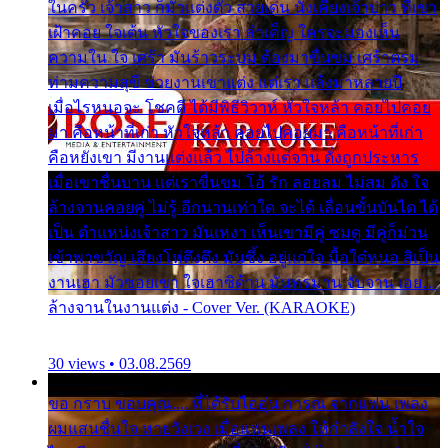
ในครัว เจ้าสาว ก็มัวแต่งตัว สวยเด่น นั่งเคียงเจ้าบ่าว ที่เขา
เฝ้าคอย ใจเต้น หัวใจของเรา ลำเค็ญ ใครจะมองเห็น
ความใน ใจ เศร้า มันร้าวระบม ต้องมาขื่นขม เศร้าตรม
ท่ามความสุขี ช่วยงานเขาแต่ง แต่เรา แล้งมาหลายปี
เมื่อไรหนอจะ โชคดี ได้มีพิธีวิวาห์ หัวใจหล้า คอยไปคอย
มา คือหน้าที่เก่า หัวใจหล้า คอยไปคอยมา คือหน้าที่เก่า
คือหยังเขา มีงานแต่งแล้ว ไปล้างแต่จาน ดั่งถูกประหาร
เมื่อเขาชื่นบาน แต่เราขื่นขม โอ้ รัก ลอยลม ไม่สม ดัง ใจ
ล้างจานคอยคู่ ไม่รู้ อีกนานเท่าใด จะได้ เลื่อนขั้นบันได ได้
เป็น ตำแหน่งเจ้าสาว มันเหงา เห็นเขามีคู่ ซมดู มีคู่ก็ม่วน
เข้าพาขวัญ เสียงโห่ตึงตึง มันซึ้ง อยู่แก่ใจ มื้อใด๋หนอ สิเป็น
งานเฮา มัวซอยเขา ใจเฮาซิด้าน มันทรมาน จับจาน เอย…
ล้างจานในงานแต่ง - Cover Ver. (KARAOKE)
30 views • 03.08.2569
ขอ กราบ ขอบคุณ.... ที่ได้รับไออุ่น การุณ จากแฟน เพลง
ผมแสนชื่นใจ หายวังเวง เมื่อแฟนเพลง ให้กำลังใจ น้ำใจ