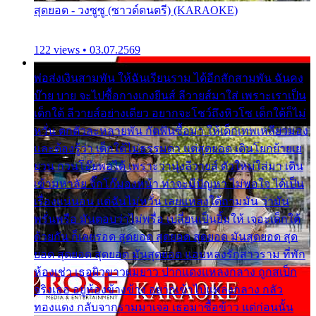
สุดยอด - วงซูซู (ซาวด์ดนตรี) (KARAOKE)
122 views • 03.07.2569
พ่อส่งเงินสามพัน ให้ฉันเรียนราม ได้อีกสักสามพัน ฉันคง
บ๊าย บาย จะไปซื้อกางเกงยีนส์ ลีวายส์มาใส่ เพราะเราเป็น
เด็กใต้ ลีวายส์อย่างเดียว อยากจะโชว์ถึงหิวโซ เด็กใต้ก็ไม่
หวั่น ตกตัวละหลายพัน กัดฟันซื้อมา ให้เด็กเทพเหลียวมอง
และต้องรู้ว่า เด็กใต้ไม่ธรรมดา แต่สุดยอด เดินโยกย้ายเย
ยวน กวนโอ๊ยพอได้ เพราะว่านุ่งลีวายส์ ตัวใหม่ใส่มา เดิน
เข้ามหาลัย จิ๊กโก๊มองหน้า ท่าจะมีปัญหา ไม่พอใจ ได้เป็น
เรื่องแน่นอน แต่ฉันไม่หวั่น เลยแหลงใต้ถามมัน ว่ามัน
พรั่นพรือ มันตอบว่าไม่พรื่อ เปลี่ยนเป็นยิ้มให้ เจอะเด็กใต้
ด้วยกัน ก็เลยรอด สุดยอด สุดยอด สุดยอด มันสุดยอด สุด
ยอด สุดยอด สุดยอด มันสุดยอด แอบหลงรักสาวราม ที่พัก
ห้องเช่า เธอผิวขาวผมยาว ปากแดงแหลงกลาง ถูกสเป็ก
จริงเธอ อยู่ห้องข้างข้าง อยากเข้าไปแหลงกลาง กลัว
ทองแดง กลับจากรามมาเจอ เธอมาซื้อข้าว แต่ก่อนนั้น