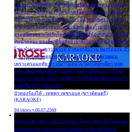
เพราะเป็นโรครักจาง ชีวิตเคว้งคว้าง เมื่อรักห่างร้างไกล
แม่ก็บอก พ่อก็สั่งจะรักใครสักครั้ง อย่าไปหวังความรวย
พลั้งไปใครจะช่วย ซื้อเปลมาไกว ให้ลูกบัวทอง เวรกรรม
ตามสนอง จึงเศร้าหมอง กลีบบัวทองต้องโรย บัวทองไม่
ตระหนัก เพราะไม่รักโคลนตม บัวทองท้องกลม เพราะลืม
ตมน้ำคลอง หลงลิ้น ที่สิ้นสัตย์ เจ้าจึงไม่ระมัด หลงกลิ่นลิ้น
โชย คำหวาน เขาวาดโรย บัวทองกลีบโรย ต้องร้อนรุม บัว
มาบานก่อนตูม ดุจไฟสุมร้อนรุมอุรา บัวทองผ่ายผอม
เพราะตรอมฤทัย ข้าวปลาไม่สนใจ ร้องไห้ลูกเดียว หยุด
โศก เสียเถิดทอง พักความเศร้าหมอง เถิดทองจ๋า ถึงใคร
เขาจะว่า ลูกเจ้าเกิดมา จะชื่อว่าไง พี่ขอเป็นเพื่อนปลอบใจ
จะตั้งชื่อให้ ว่าไอ้บังเอิญ
บัวทองร้องไห้ - เทพพร เพชรอุบล (ซาวด์ดนตรี)
(KARAOKE)
94 views • 06.07.2569
บัวทองโศก เพราะเป็นโรครักรุม ในอกกลัดกลุ้ม โดนแฟน
หนุ่มหลอกเอา เขารวย และรูปหล่อ มาพะเน้าพะนอ