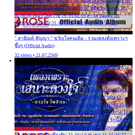
00:45:25 รอหน่อยน้องติ๋ม 15. 00:48:56 เรือล่มในหนอง 16.
00:51:43 บัตรเชิญสีเลือด 17. 00:56:07 อดีตรักโรงทอ 18.
01:00:00 เขมรไล่ควาย 19. 01:02:55 สาวสวนแตง 20.
01:05:51 แอบมอง 21. 01:09:27 พบรักปากน้ำโพ 22.
01:13:06 สายัณห์เมา
" สายัณห์ สัญญา " ขวัญใจคนเดิม - รวมเพลงดังเพราะๆ
ซึ้งๆ (Official Audio)
32 views • 21.07.2569
1. 00:00:00 ทำไมทำฉันได้ 2. 00:03:20 นางฟ้าสลัม 3.
00:06:50 คน 4. 00:10:36 บุญเหลือเกิน 5. 00:13:58 ฝนหยาด
สุดท้าย 6. 00:17:30 ยาใจยาจก 7. 00:20:30 คิดดูให้ดี 8.
00:24:21 ลบรอยแผลรัก 9. 00:27:35 เหมือนใจโดนกรีด 10.
00:30:54 ขบวนการเปาเปียว 11. 00:34:05 คำรำพัน 12.
00:37:20 ปาหนัน 13. 00:40:37 ใจเจ้ากรรม 14. 00:44:15 จูบ
ฉันแล้วจงตายเสีย 15. 00:47:24 ขอสูมาเต๊อะ 16. 00:51:11
คนใจมาร 17. 00:54:50 คืนทรมาน 18. 00:58:25 รักนี้สีดำ
19. 01:01:44 ส่วนเกิน 20. 01:05:42 หยาดน้ำฝนหยดน้ำตา
21. 01:09:13 เหลือเพียงฝัน 22. 01:13:26 เขา 23. 01:16:37