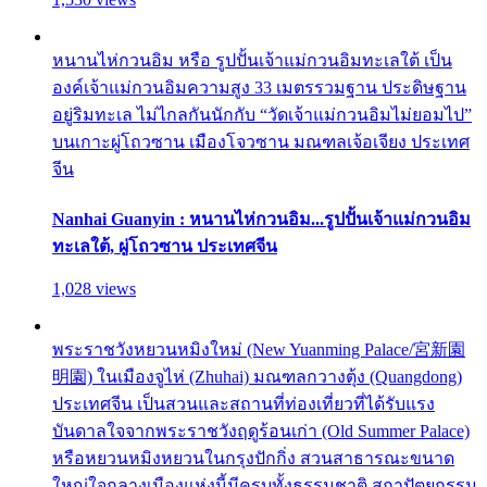
หนานไห่กวนอิม หรือ รูปปั้นเจ้าแม่กวนอิมทะเลใต้ เป็น
องค์เจ้าแม่กวนอิมความสูง 33 เมตรรวมฐาน ประดิษฐาน
อยู่ริมทะเล ไม่ไกลกันนักกับ “วัดเจ้าแม่กวนอิมไม่ยอมไป”
บนเกาะผู่โถวซาน เมืองโจวซาน มณฑลเจ้อเจียง ประเทศ
จีน
Nanhai Guanyin : หนานไห่กวนอิม...รูปปั้นเจ้าแม่กวนอิม
ทะเลใต้, ผู่โถวซาน ประเทศจีน
1,028 views
พระราชวังหยวนหมิงใหม่ (New Yuanming Palace/宮新園
明園) ในเมืองจูไห่ (Zhuhai) มณฑลกวางตุ้ง (Quangdong)
ประเทศจีน เป็นสวนและสถานที่ท่องเที่ยวที่ได้รับแรง
บันดาลใจจากพระราชวังฤดูร้อนเก่า (Old Summer Palace)
หรือหยวนหมิงหยวนในกรุงปักกิ่ง สวนสาธารณะขนาด
ใหญ่ใจกลางเมืองแห่งนี้มีครบทั้งธรรมชาติ สถาปัตยกรรม