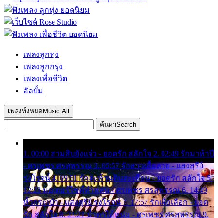
เพลงลูกทุ่ง
เพลงลูกกรุง
เพลงเพื่อชีวิต
อัลบั้ม
เพลงทั้งหมด
Music All
ค้นหา
Search
1. 00:00 สามสิบยังแจ๋ว - ยอดรัก สลักใจ 2. 02:49 รักมาห้าปี
- ศรเพชร ศรสุพรรณ 3. 05:57 รักสาวเสื้อลาย - แสงสุรีย์
รุ่งโรจน์ 4. 09:51 รักสะท้านดินสะเทือน - ยอดรัก สลักใจ 5.
12:23 มอเตอร์ไซค์ทำหล่น - ศรเพชร ศรสุพรรณ 6. 14:49
หิ้วกระเป๋า - แสงสุรีย์ รุ่งโรจน์ 7. 17:57 รักเผื่อเลือก - ยอด
รัก สลักใจ 8. 21:21 น้ำตาไอ้หนุ่ม - ศรเพชร ศรสุพรรณ 9.