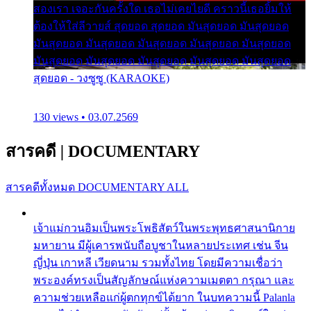
สองเรา เจอะกันครั้งใด เธอไม่เคยไยดี คราวนี้เธอยิ้มให้
ต้องให้ใส่ลีวายส์ สุดยอด สุดยอด มันสุดยอด มันสุดยอด
มันสุดยอด มันสุดยอด มันสุดยอด มันสุดยอด มันสุดยอด
มันสุดยอด มันสุดยอด มันสุดยอด มันสุดยอด มันสุดยอด
สุดยอด - วงซูซู (KARAOKE)
130 views • 03.07.2569
สารคดี
|
DOCUMENTARY
สารคดีทั้งหมด
DOCUMENTARY ALL
เจ้าแม่กวนอิมเป็นพระโพธิสัตว์ในพระพุทธศาสนานิกาย
มหายาน มีผู้เคารพนับถือบูชาในหลายประเทศ เช่น จีน
ญี่ปุ่น เกาหลี เวียดนาม รวมทั้งไทย โดยมีความเชื่อว่า
พระองค์ทรงเป็นสัญลักษณ์แห่งความเมตตา กรุณา และ
ความช่วยเหลือแก่ผู้ตกทุกข์ได้ยาก ในบทความนี้ Palanla