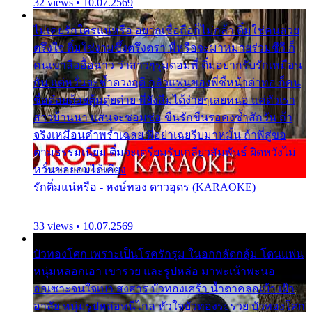
32 views • 10.07.2569
ไม่เคยรักใครแน่หรือ อยากเชื่อถือก็ไม่กล้า ติ๋มใช่คนสวย
ตรึงใจ ติ๋มใช่งามซึ้งตรึงตรา พี่หรือจะมาหมายร่วมชีวี ก็
คนเขาลืออื้อฉาว ว่าสาวๆรุมตอมพี่ ติ๋มอยากรับรักเหมือน
กัน แต่หวั่นจะช้ำดวงฤดี กลัวแฟนของพี่ชี้หน้าด่าทอ ก็คน
ชื่อต๋อยต้อยตุ้มตุ๋ยต่าย พี่ยังลืมได้ง่ายๆเลยหนอ แค่ตัวเรา
สาวบ้านนา แสนจะซอมซ่อ ขืนรักขืนรอคงช้ำสักวัน ถ้า
จริงเหมือนคำพร่ำเฉลย พี่อย่าเฉยรีบมาหมั้น ถ้าพี่สู่ขอ
ตามธรรมเนียม ติ๋มจะเตรียมรับเกลียวสัมพันธ์ ผิดหวังไม่
หวั่นขอยอมได้เคียง
รักติ๋มแน่หรือ - หงษ์ทอง ดาวอุดร (KARAOKE)
33 views • 10.07.2569
บัวทองโศก เพราะเป็นโรครักรุม ในอกกลัดกลุ้ม โดนแฟน
หนุ่มหลอกเอา เขารวย และรูปหล่อ มาพะเน้าพะนอ
ออเซาะจนใจเบา สงสาร บัวทองเศร้า น้ำตาคลอเบ้า เฝ้า
อาลัย หนุ่มรูปหล่อหนีไกล หัวใจบัวทองระรวย บัวทองโศก