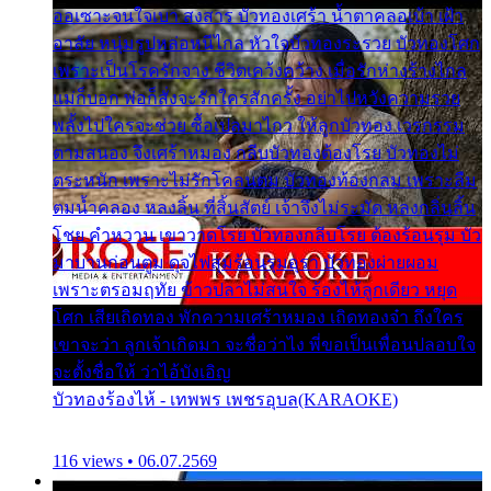
ออเซาะจนใจเบา สงสาร บัวทองเศร้า น้ำตาคลอเบ้า เฝ้า
อาลัย หนุ่มรูปหล่อหนีไกล หัวใจบัวทองระรวย บัวทองโศก
เพราะเป็นโรครักจาง ชีวิตเคว้งคว้าง เมื่อรักห่างร้างไกล
แม่ก็บอก พ่อก็สั่งจะรักใครสักครั้ง อย่าไปหวังความรวย
พลั้งไปใครจะช่วย ซื้อเปลมาไกว ให้ลูกบัวทอง เวรกรรม
ตามสนอง จึงเศร้าหมอง กลีบบัวทองต้องโรย บัวทองไม่
ตระหนัก เพราะไม่รักโคลนตม บัวทองท้องกลม เพราะลืม
ตมน้ำคลอง หลงลิ้น ที่สิ้นสัตย์ เจ้าจึงไม่ระมัด หลงกลิ่นลิ้น
โชย คำหวาน เขาวาดโรย บัวทองกลีบโรย ต้องร้อนรุม บัว
มาบานก่อนตูม ดุจไฟสุมร้อนรุมอุรา บัวทองผ่ายผอม
เพราะตรอมฤทัย ข้าวปลาไม่สนใจ ร้องไห้ลูกเดียว หยุด
โศก เสียเถิดทอง พักความเศร้าหมอง เถิดทองจ๋า ถึงใคร
เขาจะว่า ลูกเจ้าเกิดมา จะชื่อว่าไง พี่ขอเป็นเพื่อนปลอบใจ
จะตั้งชื่อให้ ว่าไอ้บังเอิญ
บัวทองร้องไห้ - เทพพร เพชรอุบล(KARAOKE)
116 views • 06.07.2569