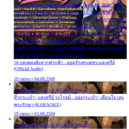
24:27 สามเณรกำพร้า - แสงสุรีย์ รุ่งโรจน์ 10. 28:08 ไม่มี
เวลาไปหาเมียน้อย - ยอดรัก สลักใจ 11. 31:29 ชีวิตไอ้
ธรรม - ศรเพชร ศรสุพรรณ 12. 35:26 ทหารอากาศขาดรัก
- แสงสุรีย์ รุ่งโรจน์ 13. 39:01 คนหัวใจโทรม - ยอดรัก สลัก
ใจ 14. 42:49 ไอ้หวังตายแน่ - ศรเพชร ศรสุพรรณ 15. 46:35
ธาตุแท้ของเธอ - แสงสุรีย์ รุ่งโรจน์ 16. 49:57 กำนันกำใน -
ยอดรัก สลักใจ 17. 52:29 สาวบริสุทธิ์ - ศรเพชร ศรสุพรรณ
18. 56:05 แต๋วจ๋า - แสงสุรีย์ รุ่งโรจน์
18 บทเพลงดังจากฟากฟ้า - ยอดรัก/ศรเพชร/แสงสุรีย์
(Official Audio)
19 views • 04.08.2569
1. 00:00 หิ้วกระเป๋า 2. 03:30 แย่งกระเป๋า
หิ้วกระเป๋า | แสงสุรีย์ รุ่งโรจน์ - แย่งกระเป๋า | เตือนใจ บุญ
พระรักษา (KARAOKE)
19 views • 03.08.2569
1. 00:00 หิ้วกระเป๋า 2. 03:30 แย่งกระเป๋า