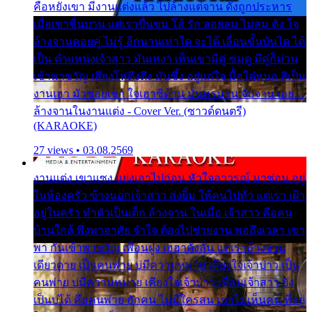
คือหยังเขา มีงานแต่งแล้ว ไปล้างแต่จาน ดั่งถูกประหาร
เมื่อเขาชื่นบาน แต่เราขื่นขม โอ้ รัก ลอยลม ไม่สม ดัง ใจ
ล้างจานคอยคู่ ไม่รู้ อีกนานเท่าใด จะได้ เลื่อนขั้นบันได ได้
เป็น ตำแหน่งเจ้าสาว มันเหงา เห็นเขามีคู่ ซมดู มีคู่ก็ม่วน
เข้าพาขวัญ เสียงโห่ตึงตึง มันซึ้ง อยู่แก่ใจ มื้อใด๋หนอ สิเป็น
งานเฮา มัวซอยเขา ใจเฮาซิด้าน มันทรมาน จับจาน เอย…
ล้างจานในงานแต่ง - Cover Ver. (ซาวด์ดนตรี)
(KARAOKE)
27 views • 03.08.2569
งานแต่ง เขาแซง แย่งเอาไปก่อน หัวใจอาวรณ์ มาซ่อน อยู่
ในห้องครัว ข้างนอกเจ้าสาว ส่งยิ้ม ให้คนไปทั่ว แต่เรา เฝ้า
อยู่ในครัว ทำตัวเป็นเด็ก ล้างจาน ในเมื่อ เจ้าสาว คือคน
บ้านใกล้ พึ่งพาอาศัย จำใจ ต้องไปช่วยงาน พอถึงเวลา เขา
พา กันเข้าพาขวัญ เพื่อนฝูง เฮฮาดังลั่น แต่เราล้างจาน
เดียวดาย เป็นคนพ่าย บ่มีความหมาย เคียงใจเจ้าบ่าว เป็น
คนพ่าย บ่มีความหมาย เคียงใจเจ้าบ่าว เพื่อนเจ้าสาว ยัง
เป็นบ่ได้ คือคนพ่าย ฮักคน ไม่มีใครสน เขาไม่เห็นคน ที่อยู่