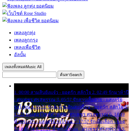
เพลงลูกทุ่ง
เพลงลูกกรุง
เพลงเพื่อชีวิต
อัลบั้ม
เพลงทั้งหมด
Music All
ค้นหา
Search
1. 00:00 สามสิบยังแจ๋ว - ยอดรัก สลักใจ 2. 02:49 รักมาห้าปี
- ศรเพชร ศรสุพรรณ 3. 05:57 รักสาวเสื้อลาย - แสงสุรีย์
รุ่งโรจน์ 4. 09:51 รักสะท้านดินสะเทือน - ยอดรัก สลักใจ 5.
12:23 มอเตอร์ไซค์ทำหล่น - ศรเพชร ศรสุพรรณ 6. 14:49
หิ้วกระเป๋า - แสงสุรีย์ รุ่งโรจน์ 7. 17:57 รักเผื่อเลือก - ยอด
รัก สลักใจ 8. 21:21 น้ำตาไอ้หนุ่ม - ศรเพชร ศรสุพรรณ 9.