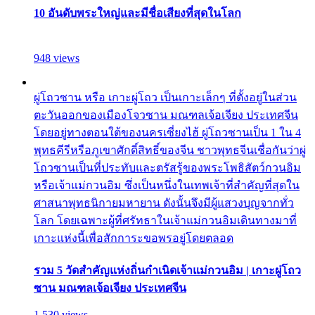
10 อันดับพระใหญ่และมีชื่อเสียงที่สุดในโลก
948 views
ผู่โถวซาน หรือ เกาะผู่โถว เป็นเกาะเล็กๆ ที่ตั้งอยู่ในส่วน
ตะวันออกของเมืองโจวซาน มณฑลเจ้อเจียง ประเทศจีน
โดยอยู่ทางตอนใต้ของนครเซี่ยงไฮ้ ผู่โถวซานเป็น 1 ใน 4
พุทธคีรีหรือภูเขาศักดิ์สิทธิ์ของจีน ชาวพุทธจีนเชื่อกันว่าผู่
โถวซานเป็นที่ประทับและตรัสรู้ของพระโพธิสัตว์กวนอิม
หรือเจ้าแม่กวนอิม ซึ่งเป็นหนึ่งในเทพเจ้าที่สำคัญที่สุดใน
ศาสนาพุทธนิกายมหายาน ดังนั้นจึงมีผู้แสวงบุญจากทั่ว
โลก โดยเฉพาะผู้ที่ศรัทธาในเจ้าแม่กวนอิมเดินทางมาที่
เกาะแห่งนี้เพื่อสักการะขอพรอยู่โดยตลอด
รวม 5 วัดสำคัญแห่งถิ่นกำเนิดเจ้าแม่กวนอิม | เกาะผู่โถว
ซาน มณฑลเจ้อเจียง ประเทศจีน
1,530 views