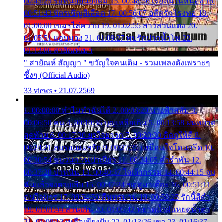
00:45:25 รอหน่อยน้องติ๋ม 15. 00:48:56 เรือล่มในหนอง 16.
00:51:43 บัตรเชิญสีเลือด 17. 00:56:07 อดีตรักโรงทอ 18.
01:00:00 เขมรไล่ควาย 19. 01:02:55 สาวสวนแตง 20.
01:05:51 แอบมอง 21. 01:09:27 พบรักปากน้ำโพ 22.
01:13:06 สายัณห์เมา
" สายัณห์ สัญญา " ขวัญใจคนเดิม - รวมเพลงดังเพราะๆ
ซึ้งๆ (Official Audio)
33 views • 21.07.2569
1. 00:00:00 ทำไมทำฉันได้ 2. 00:03:20 นางฟ้าสลัม 3.
00:06:50 คน 4. 00:10:36 บุญเหลือเกิน 5. 00:13:58 ฝนหยาด
สุดท้าย 6. 00:17:30 ยาใจยาจก 7. 00:20:30 คิดดูให้ดี 8.
00:24:21 ลบรอยแผลรัก 9. 00:27:35 เหมือนใจโดนกรีด 10.
00:30:54 ขบวนการเปาเปียว 11. 00:34:05 คำรำพัน 12.
00:37:20 ปาหนัน 13. 00:40:37 ใจเจ้ากรรม 14. 00:44:15 จูบ
ฉันแล้วจงตายเสีย 15. 00:47:24 ขอสูมาเต๊อะ 16. 00:51:11
คนใจมาร 17. 00:54:50 คืนทรมาน 18. 00:58:25 รักนี้สีดำ
19. 01:01:44 ส่วนเกิน 20. 01:05:42 หยาดน้ำฝนหยดน้ำตา
21. 01:09:13 เหลือเพียงฝัน 22. 01:13:26 เขา 23. 01:16:37