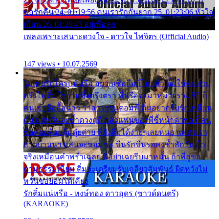
ขอรักคืน 24. 01:19:56 คนเรารักกันยาก 25. 01:23:06 หัวใจ
เถื่อน 26. 01:26:45 อยู่เพื่อลูก
เพลงเพราะเสนาะดวงใจ - ดาวใจ ไพจิตร (Official Audio)
147 views • 10.07.2569
ไม่เคยรักใครแน่หรือ อยากเชื่อถือก็ไม่กล้า ติ๋มใช่คนสวย
ตรึงใจ ติ๋มใช่งามซึ้งตรึงตรา พี่หรือจะมาหมายร่วมชีวี ก็
คนเขาลืออื้อฉาว ว่าสาวๆรุมตอมพี่ ติ๋มอยากรับรักเหมือน
กัน แต่หวั่นจะช้ำดวงฤดี กลัวแฟนของพี่ชี้หน้าด่าทอ ก็คน
ชื่อต๋อยต้อยตุ้มตุ๋ยต่าย พี่ยังลืมได้ง่ายๆเลยหนอ แค่ตัวเรา
สาวบ้านนา แสนจะซอมซ่อ ขืนรักขืนรอคงช้ำสักวัน ถ้า
จริงเหมือนคำพร่ำเฉลย พี่อย่าเฉยรีบมาหมั้น ถ้าพี่สู่ขอ
ตามธรรมเนียม ติ๋มจะเตรียมรับเกลียวสัมพันธ์ ผิดหวังไม่
หวั่นขอยอมได้เคียง
รักติ๋มแน่หรือ - หงษ์ทอง ดาวอุดร (ซาวด์ดนตรี)
(KARAOKE)