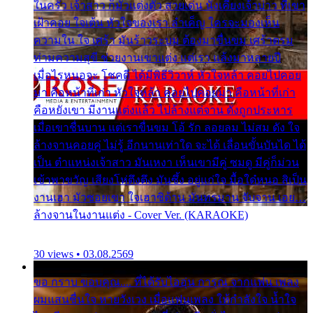
ในครัว เจ้าสาว ก็มัวแต่งตัว สวยเด่น นั่งเคียงเจ้าบ่าว ที่เขา
เฝ้าคอย ใจเต้น หัวใจของเรา ลำเค็ญ ใครจะมองเห็น
ความใน ใจ เศร้า มันร้าวระบม ต้องมาขื่นขม เศร้าตรม
ท่ามความสุขี ช่วยงานเขาแต่ง แต่เรา แล้งมาหลายปี
เมื่อไรหนอจะ โชคดี ได้มีพิธีวิวาห์ หัวใจหล้า คอยไปคอย
มา คือหน้าที่เก่า หัวใจหล้า คอยไปคอยมา คือหน้าที่เก่า
คือหยังเขา มีงานแต่งแล้ว ไปล้างแต่จาน ดั่งถูกประหาร
เมื่อเขาชื่นบาน แต่เราขื่นขม โอ้ รัก ลอยลม ไม่สม ดัง ใจ
ล้างจานคอยคู่ ไม่รู้ อีกนานเท่าใด จะได้ เลื่อนขั้นบันได ได้
เป็น ตำแหน่งเจ้าสาว มันเหงา เห็นเขามีคู่ ซมดู มีคู่ก็ม่วน
เข้าพาขวัญ เสียงโห่ตึงตึง มันซึ้ง อยู่แก่ใจ มื้อใด๋หนอ สิเป็น
งานเฮา มัวซอยเขา ใจเฮาซิด้าน มันทรมาน จับจาน เอย…
ล้างจานในงานแต่ง - Cover Ver. (KARAOKE)
30 views • 03.08.2569
ขอ กราบ ขอบคุณ.... ที่ได้รับไออุ่น การุณ จากแฟน เพลง
ผมแสนชื่นใจ หายวังเวง เมื่อแฟนเพลง ให้กำลังใจ น้ำใจ