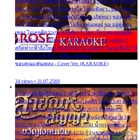
คู่แฟนเพลง ไม่เคยคิดว่าเก่ง หรือดังกว่าใคร..ใคร พระคุณ
ผู้ฟัง เท่านั้นยิ่งใหญ่ ที่เป็นแรงใจ ให้ผมดังมา.. ขอ องค์เท
วา สถิตฟากฟ้ายิ่งใหญ่ คุ้มภัยให้ท่าน เถิดหนา ขอจงเชื่อ
ใจ ไว้เถิดว่า ตราบชั่วชีวา ไม่ลืมแฟนเพลง ขอ อยู่คู่แฟน
เพลง ไม่เคยคิดว่าเก่ง หรือดังกว่าใคร..ใคร พระคุณผู้ฟัง
เท่านั้นยิ่งใหญ่ ที่เป็นแรงใจ ให้ผมดังมา.. ขอ องค์เทวา
สถิตฟากฟ้ายิ่งใหญ่ คุ้มภัยให้ท่าน เถิดหนา ขอจงเชื่อใจ ไว้
เถิดว่า ตราบชั่วชีวา ไม่ลืมแฟนเพลง
ขอบคุณแฟนเพลง - Cover Ver. (KARAOKE)
34 views • 31.07.2569
1. 00:00:00 ยินดีรับเดน 2. 00:03:44 น้ำตาอีสาน 3. 00:07:51
กิ่งทองใบหยก 4. 00:10:35 น้ำนิ่งไหลลึก 5. 00:13:49 ลานรัก
ลานเท 6. 00:17:06 จำใจจาก 7. 00:20:53 คืนฝนตก 8.
00:25:16 น้ำลงเดือนยี่ 9. 00:28:47 โสนน้อยเรือนงาม 10.
00:32:29 ตอไม้ที่ตายแล้ว 11. 00:35:41 น้ำกรดแช่เย็น 12.
00:39:08 อยากฟังซ้ำ 13. 00:42:32 รู้ว่าเขาหลอก 14.