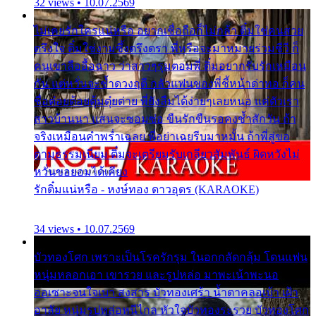
32 views • 10.07.2569
ไม่เคยรักใครแน่หรือ อยากเชื่อถือก็ไม่กล้า ติ๋มใช่คนสวย
ตรึงใจ ติ๋มใช่งามซึ้งตรึงตรา พี่หรือจะมาหมายร่วมชีวี ก็
คนเขาลืออื้อฉาว ว่าสาวๆรุมตอมพี่ ติ๋มอยากรับรักเหมือน
กัน แต่หวั่นจะช้ำดวงฤดี กลัวแฟนของพี่ชี้หน้าด่าทอ ก็คน
ชื่อต๋อยต้อยตุ้มตุ๋ยต่าย พี่ยังลืมได้ง่ายๆเลยหนอ แค่ตัวเรา
สาวบ้านนา แสนจะซอมซ่อ ขืนรักขืนรอคงช้ำสักวัน ถ้า
จริงเหมือนคำพร่ำเฉลย พี่อย่าเฉยรีบมาหมั้น ถ้าพี่สู่ขอ
ตามธรรมเนียม ติ๋มจะเตรียมรับเกลียวสัมพันธ์ ผิดหวังไม่
หวั่นขอยอมได้เคียง
รักติ๋มแน่หรือ - หงษ์ทอง ดาวอุดร (KARAOKE)
34 views • 10.07.2569
บัวทองโศก เพราะเป็นโรครักรุม ในอกกลัดกลุ้ม โดนแฟน
หนุ่มหลอกเอา เขารวย และรูปหล่อ มาพะเน้าพะนอ
ออเซาะจนใจเบา สงสาร บัวทองเศร้า น้ำตาคลอเบ้า เฝ้า
อาลัย หนุ่มรูปหล่อหนีไกล หัวใจบัวทองระรวย บัวทองโศก