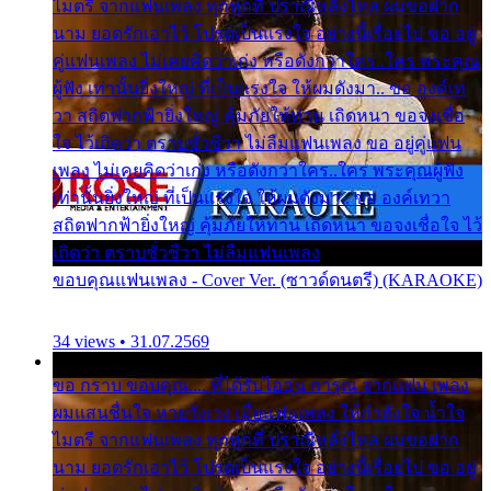
ไมตรี จากแฟนเพลง ทุกทุกที่ ปราณีหลั่งไหล ผมขอฝาก
นาม ยอดรักเอาไว้ โปรดเป็นแรงใจ อย่างนี้เรื่อยไป ขอ อยู่
คู่แฟนเพลง ไม่เคยคิดว่าเก่ง หรือดังกว่าใคร..ใคร พระคุณ
ผู้ฟัง เท่านั้นยิ่งใหญ่ ที่เป็นแรงใจ ให้ผมดังมา.. ขอ องค์เท
วา สถิตฟากฟ้ายิ่งใหญ่ คุ้มภัยให้ท่าน เถิดหนา ขอจงเชื่อ
ใจ ไว้เถิดว่า ตราบชั่วชีวา ไม่ลืมแฟนเพลง ขอ อยู่คู่แฟน
เพลง ไม่เคยคิดว่าเก่ง หรือดังกว่าใคร..ใคร พระคุณผู้ฟัง
เท่านั้นยิ่งใหญ่ ที่เป็นแรงใจ ให้ผมดังมา.. ขอ องค์เทวา
สถิตฟากฟ้ายิ่งใหญ่ คุ้มภัยให้ท่าน เถิดหนา ขอจงเชื่อใจ ไว้
เถิดว่า ตราบชั่วชีวา ไม่ลืมแฟนเพลง
ขอบคุณแฟนเพลง - Cover Ver. (ซาวด์ดนตรี) (KARAOKE)
34 views • 31.07.2569
ขอ กราบ ขอบคุณ.... ที่ได้รับไออุ่น การุณ จากแฟน เพลง
ผมแสนชื่นใจ หายวังเวง เมื่อแฟนเพลง ให้กำลังใจ น้ำใจ
ไมตรี จากแฟนเพลง ทุกทุกที่ ปราณีหลั่งไหล ผมขอฝาก
นาม ยอดรักเอาไว้ โปรดเป็นแรงใจ อย่างนี้เรื่อยไป ขอ อยู่