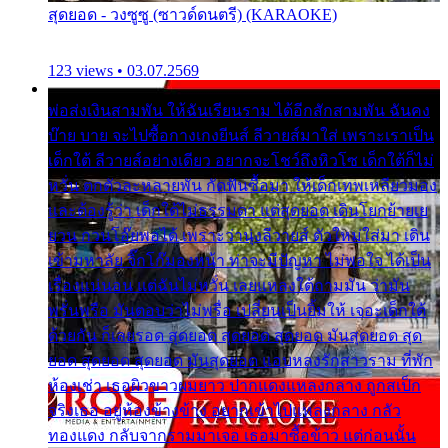
สุดยอด - วงซูซู (ซาวด์ดนตรี) (KARAOKE)
123 views • 03.07.2569
พ่อส่งเงินสามพัน ให้ฉันเรียนราม ได้อีกสักสามพัน ฉันคง
บ๊าย บาย จะไปซื้อกางเกงยีนส์ ลีวายส์มาใส่ เพราะเราเป็น
เด็กใต้ ลีวายส์อย่างเดียว อยากจะโชว์ถึงหิวโซ เด็กใต้ก็ไม่
หวั่น ตกตัวละหลายพัน กัดฟันซื้อมา ให้เด็กเทพเหลียวมอง
และต้องรู้ว่า เด็กใต้ไม่ธรรมดา แต่สุดยอด เดินโยกย้ายเย
ยวน กวนโอ๊ยพอได้ เพราะว่านุ่งลีวายส์ ตัวใหม่ใส่มา เดิน
เข้ามหาลัย จิ๊กโก๊มองหน้า ท่าจะมีปัญหา ไม่พอใจ ได้เป็น
เรื่องแน่นอน แต่ฉันไม่หวั่น เลยแหลงใต้ถามมัน ว่ามัน
พรั่นพรือ มันตอบว่าไม่พรื่อ เปลี่ยนเป็นยิ้มให้ เจอะเด็กใต้
ด้วยกัน ก็เลยรอด สุดยอด สุดยอด สุดยอด มันสุดยอด สุด
ยอด สุดยอด สุดยอด มันสุดยอด แอบหลงรักสาวราม ที่พัก
ห้องเช่า เธอผิวขาวผมยาว ปากแดงแหลงกลาง ถูกสเป็ก
จริงเธอ อยู่ห้องข้างข้าง อยากเข้าไปแหลงกลาง กลัว
ทองแดง กลับจากรามมาเจอ เธอมาซื้อข้าว แต่ก่อนนั้น