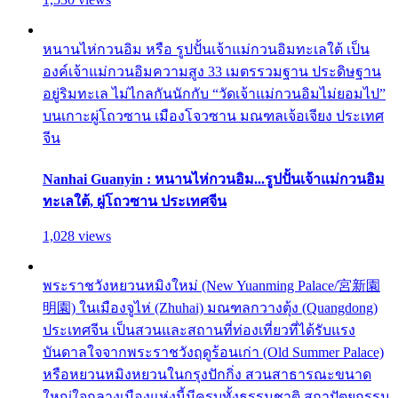
หนานไห่กวนอิม หรือ รูปปั้นเจ้าแม่กวนอิมทะเลใต้ เป็น
องค์เจ้าแม่กวนอิมความสูง 33 เมตรรวมฐาน ประดิษฐาน
อยู่ริมทะเล ไม่ไกลกันนักกับ “วัดเจ้าแม่กวนอิมไม่ยอมไป”
บนเกาะผู่โถวซาน เมืองโจวซาน มณฑลเจ้อเจียง ประเทศ
จีน
Nanhai Guanyin : หนานไห่กวนอิม...รูปปั้นเจ้าแม่กวนอิม
ทะเลใต้, ผู่โถวซาน ประเทศจีน
1,028 views
พระราชวังหยวนหมิงใหม่ (New Yuanming Palace/宮新園
明園) ในเมืองจูไห่ (Zhuhai) มณฑลกวางตุ้ง (Quangdong)
ประเทศจีน เป็นสวนและสถานที่ท่องเที่ยวที่ได้รับแรง
บันดาลใจจากพระราชวังฤดูร้อนเก่า (Old Summer Palace)
หรือหยวนหมิงหยวนในกรุงปักกิ่ง สวนสาธารณะขนาด
ใหญ่ใจกลางเมืองแห่งนี้มีครบทั้งธรรมชาติ สถาปัตยกรรม