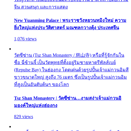
จีน สวนสนุก และการแสดง
New Yuanming Palace | พระราชวังหยวนหมิงใหม่ ความ
ยิ่งใหญ่แห่งประวัติศาสตร์ มณฑลกวางตุ้ง ประเทศจีน
1,076 views
วัดซีซ่าน (Tsz Shan Monastery / 慈山寺) หรือที่รู้จักกันใน
ชื่อ ฉี่ซ้านจี๋ เป็นวัดพุทธที่ตั้งอยู่ริมชายหาดรีพัลส์เบย์
(Repulse Bay) ในฮ่องกง โดดเด่นด้วยรูปปั้นเจ้าแม่กวนอิมสี
ขาวขนาดใหญ่ สูงถึง 76 เมตร ซึ่งเป็นรูปปั้นเจ้าแม่กวนอิม
ที่สูงเป็นอันดับต้นๆ ของโลก
Tsz Shan Monastery | วัดซีซ่าน…งามสง่าเจ้าแม่กวนอิ
มองค์ใหญ่แห่งฮ่องกง
829 views