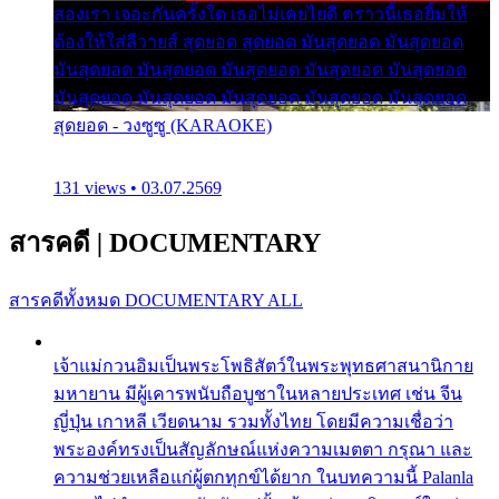
สองเรา เจอะกันครั้งใด เธอไม่เคยไยดี คราวนี้เธอยิ้มให้
ต้องให้ใส่ลีวายส์ สุดยอด สุดยอด มันสุดยอด มันสุดยอด
มันสุดยอด มันสุดยอด มันสุดยอด มันสุดยอด มันสุดยอด
มันสุดยอด มันสุดยอด มันสุดยอด มันสุดยอด มันสุดยอด
สุดยอด - วงซูซู (KARAOKE)
131 views • 03.07.2569
สารคดี
|
DOCUMENTARY
สารคดีทั้งหมด
DOCUMENTARY ALL
เจ้าแม่กวนอิมเป็นพระโพธิสัตว์ในพระพุทธศาสนานิกาย
มหายาน มีผู้เคารพนับถือบูชาในหลายประเทศ เช่น จีน
ญี่ปุ่น เกาหลี เวียดนาม รวมทั้งไทย โดยมีความเชื่อว่า
พระองค์ทรงเป็นสัญลักษณ์แห่งความเมตตา กรุณา และ
ความช่วยเหลือแก่ผู้ตกทุกข์ได้ยาก ในบทความนี้ Palanla