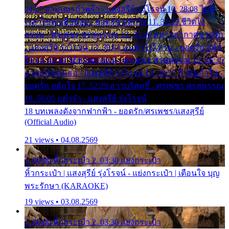
24:27 สามเณรกำพร้า - แสงสุรีย์ รุ่งโรจน์ 10. 28:08 ไม่มี
เวลาไปหาเมียน้อย - ยอดรัก สลักใจ 11. 31:29 ชีวิตไอ้
ธรรม - ศรเพชร ศรสุพรรณ 12. 35:26 ทหารอากาศขาดรัก
- แสงสุรีย์ รุ่งโรจน์ 13. 39:01 คนหัวใจโทรม - ยอดรัก สลัก
ใจ 14. 42:49 ไอ้หวังตายแน่ - ศรเพชร ศรสุพรรณ 15. 46:35
ธาตุแท้ของเธอ - แสงสุรีย์ รุ่งโรจน์ 16. 49:57 กำนันกำใน -
ยอดรัก สลักใจ 17. 52:29 สาวบริสุทธิ์ - ศรเพชร ศรสุพรรณ
18. 56:05 แต๋วจ๋า - แสงสุรีย์ รุ่งโรจน์
18 บทเพลงดังจากฟากฟ้า - ยอดรัก/ศรเพชร/แสงสุรีย์
(Official Audio)
21 views • 04.08.2569
1. 00:00 หิ้วกระเป๋า 2. 03:30 แย่งกระเป๋า
หิ้วกระเป๋า | แสงสุรีย์ รุ่งโรจน์ - แย่งกระเป๋า | เตือนใจ บุญ
พระรักษา (KARAOKE)
19 views • 03.08.2569
1. 00:00 หิ้วกระเป๋า 2. 03:30 แย่งกระเป๋า