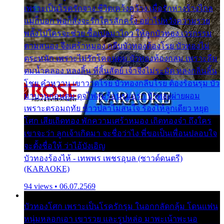
เพราะเป็นโรครักจาง ชีวิตเคว้งคว้าง เมื่อรักห่างร้างไกล
แม่ก็บอก พ่อก็สั่งจะรักใครสักครั้ง อย่าไปหวังความรวย
พลั้งไปใครจะช่วย ซื้อเปลมาไกว ให้ลูกบัวทอง เวรกรรม
ตามสนอง จึงเศร้าหมอง กลีบบัวทองต้องโรย บัวทองไม่
ตระหนัก เพราะไม่รักโคลนตม บัวทองท้องกลม เพราะลืม
ตมน้ำคลอง หลงลิ้น ที่สิ้นสัตย์ เจ้าจึงไม่ระมัด หลงกลิ่นลิ้น
โชย คำหวาน เขาวาดโรย บัวทองกลีบโรย ต้องร้อนรุม บัว
มาบานก่อนตูม ดุจไฟสุมร้อนรุมอุรา บัวทองผ่ายผอม
เพราะตรอมฤทัย ข้าวปลาไม่สนใจ ร้องไห้ลูกเดียว หยุด
โศก เสียเถิดทอง พักความเศร้าหมอง เถิดทองจ๋า ถึงใคร
เขาจะว่า ลูกเจ้าเกิดมา จะชื่อว่าไง พี่ขอเป็นเพื่อนปลอบใจ
จะตั้งชื่อให้ ว่าไอ้บังเอิญ
บัวทองร้องไห้ - เทพพร เพชรอุบล (ซาวด์ดนตรี)
(KARAOKE)
94 views • 06.07.2569
บัวทองโศก เพราะเป็นโรครักรุม ในอกกลัดกลุ้ม โดนแฟน
หนุ่มหลอกเอา เขารวย และรูปหล่อ มาพะเน้าพะนอ