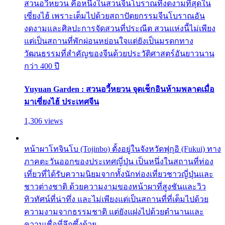
สวนอวี้หยวน คือหนึ่งในสวนจีนโบราณที่งดงามที่สุดใน
เซี่ยงไฮ้ เพราะเต็มไปด้วยสถาปัตยกรรมจีนโบราณอัน
งดงามและศิลปะการจัดสวนที่ประณีต สวนแห่งนี้ไม่เพียง
แต่เป็นสถานที่พักผ่อนหย่อนใจแต่ยังเป็นมรดกทาง
วัฒนธรรมที่สำคัญของจีนด้วยประวัติศาสตร์อันยาวนาน
กว่า 400 ปี
Yuyuan Garden : สวนอวี้หยวน จุดเช็กอินห้ามพลาดเมื่อ
มาเซี่ยงไฮ้ ประเทศจีน
1,306 views
หน้าผาโทจินโบ (Tojinbo) ตั้งอยู่ในจังหวัดฟุกุอิ (Fukui) ทาง
ภาคตะวันออกของประเทศญี่ปุ่น เป็นหนึ่งในสถานที่ท่อง
เที่ยวที่ได้รับความนิยมจากทั้งนักท่องเที่ยวชาวญี่ปุ่นและ
ชาวต่างชาติ ด้วยความงามของหน้าผาที่สูงชันและวิว
ทิวทัศน์ที่น่าทึ่ง และไม่เพียงแต่เป็นสถานที่ที่เต็มไปด้วย
ความงามจากธรรมชาติ แต่ยังแฝงไปด้วยตำนานและ
ความเชื่อที่ลึกซึ้งด้วย