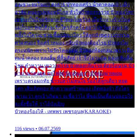
ออเซาะจนใจเบา สงสาร บัวทองเศร้า น้ำตาคลอเบ้า เฝ้า
อาลัย หนุ่มรูปหล่อหนีไกล หัวใจบัวทองระรวย บัวทองโศก
เพราะเป็นโรครักจาง ชีวิตเคว้งคว้าง เมื่อรักห่างร้างไกล
แม่ก็บอก พ่อก็สั่งจะรักใครสักครั้ง อย่าไปหวังความรวย
พลั้งไปใครจะช่วย ซื้อเปลมาไกว ให้ลูกบัวทอง เวรกรรม
ตามสนอง จึงเศร้าหมอง กลีบบัวทองต้องโรย บัวทองไม่
ตระหนัก เพราะไม่รักโคลนตม บัวทองท้องกลม เพราะลืม
ตมน้ำคลอง หลงลิ้น ที่สิ้นสัตย์ เจ้าจึงไม่ระมัด หลงกลิ่นลิ้น
โชย คำหวาน เขาวาดโรย บัวทองกลีบโรย ต้องร้อนรุม บัว
มาบานก่อนตูม ดุจไฟสุมร้อนรุมอุรา บัวทองผ่ายผอม
เพราะตรอมฤทัย ข้าวปลาไม่สนใจ ร้องไห้ลูกเดียว หยุด
โศก เสียเถิดทอง พักความเศร้าหมอง เถิดทองจ๋า ถึงใคร
เขาจะว่า ลูกเจ้าเกิดมา จะชื่อว่าไง พี่ขอเป็นเพื่อนปลอบใจ
จะตั้งชื่อให้ ว่าไอ้บังเอิญ
บัวทองร้องไห้ - เทพพร เพชรอุบล(KARAOKE)
116 views • 06.07.2569