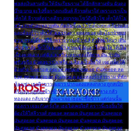
พ่อส่งเงินสามพัน ให้ฉันเรียนราม ได้อีกสักสามพัน ฉันคง
บ๊าย บาย จะไปซื้อกางเกงยีนส์ ลีวายส์มาใส่ เพราะเราเป็น
เด็กใต้ ลีวายส์อย่างเดียว อยากจะโชว์ถึงหิวโซ เด็กใต้ก็ไม่
หวั่น ตกตัวละหลายพัน กัดฟันซื้อมา ให้เด็กเทพเหลียวมอง
และต้องรู้ว่า เด็กใต้ไม่ธรรมดา แต่สุดยอด เดินโยกย้ายเย
ยวน กวนโอ๊ยพอได้ เพราะว่านุ่งลีวายส์ ตัวใหม่ใส่มา เดิน
เข้ามหาลัย จิ๊กโก๊มองหน้า ท่าจะมีปัญหา ไม่พอใจ ได้เป็น
เรื่องแน่นอน แต่ฉันไม่หวั่น เลยแหลงใต้ถามมัน ว่ามัน
พรั่นพรือ มันตอบว่าไม่พรื่อ เปลี่ยนเป็นยิ้มให้ เจอะเด็กใต้
ด้วยกัน ก็เลยรอด สุดยอด สุดยอด สุดยอด มันสุดยอด สุด
ยอด สุดยอด สุดยอด มันสุดยอด แอบหลงรักสาวราม ที่พัก
ห้องเช่า เธอผิวขาวผมยาว ปากแดงแหลงกลาง ถูกสเป็ก
จริงเธอ อยู่ห้องข้างข้าง อยากเข้าไปแหลงกลาง กลัว
ทองแดง กลับจากรามมาเจอ เธอมาซื้อข้าว แต่ก่อนนั้น
สองเรา เจอะกันครั้งใด เธอไม่เคยไยดี คราวนี้เธอยิ้มให้
ต้องให้ใส่ลีวายส์ สุดยอด สุดยอด มันสุดยอด มันสุดยอด
มันสุดยอด มันสุดยอด มันสุดยอด มันสุดยอด มันสุดยอด
มันสุดยอด มันสุดยอด มันสุดยอด มันสุดยอด มันสุดยอด