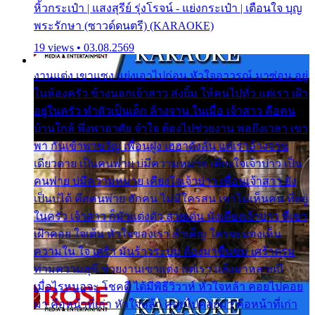
หิ้วกระเป๋า | แสงสุรีย์ รุ่งโรจน์ - แย่งกระเป๋า | เตือนใจ บุญ
พระรักษา (ซาวด์ดนตรี) (KARAOKE)
19 views • 03.08.2569
งานแต่ง เขาแซง แย่งเอาไปก่อน หัวใจอาวรณ์ มาซ่อน อยู่
ในห้องครัว ข้างนอกเจ้าสาว ส่งยิ้ม ให้คนไปทั่ว แต่เรา เฝ้า
อยู่ในครัว ทำตัวเป็นเด็ก ล้างจาน ในเมื่อ เจ้าสาว คือคน
บ้านใกล้ พึ่งพาอาศัย จำใจ ต้องไปช่วยงาน พอถึงเวลา เขา
พา กันเข้าพาขวัญ เพื่อนฝูง เฮฮาดังลั่น แต่เราล้างจาน
เดียวดาย เป็นคนพ่าย บ่มีความหมาย เคียงใจเจ้าบ่าว เป็น
คนพ่าย บ่มีความหมาย เคียงใจเจ้าบ่าว เพื่อนเจ้าสาว ยัง
เป็นบ่ได้ คือคนพ่าย ฮักคน ไม่มีใครสน เขาไม่เห็นคน ที่อยู่
ในครัว เจ้าสาว ก็มัวแต่งตัว สวยเด่น นั่งเคียงเจ้าบ่าว ที่เขา
เฝ้าคอย ใจเต้น หัวใจของเรา ลำเค็ญ ใครจะมองเห็น
ความใน ใจ เศร้า มันร้าวระบม ต้องมาขื่นขม เศร้าตรม
ท่ามความสุขี ช่วยงานเขาแต่ง แต่เรา แล้งมาหลายปี
เมื่อไรหนอจะ โชคดี ได้มีพิธีวิวาห์ หัวใจหล้า คอยไปคอย
มา คือหน้าที่เก่า หัวใจหล้า คอยไปคอยมา คือหน้าที่เก่า