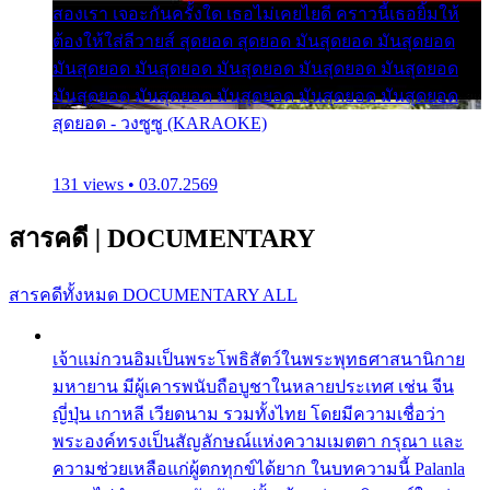
สองเรา เจอะกันครั้งใด เธอไม่เคยไยดี คราวนี้เธอยิ้มให้
ต้องให้ใส่ลีวายส์ สุดยอด สุดยอด มันสุดยอด มันสุดยอด
มันสุดยอด มันสุดยอด มันสุดยอด มันสุดยอด มันสุดยอด
มันสุดยอด มันสุดยอด มันสุดยอด มันสุดยอด มันสุดยอด
สุดยอด - วงซูซู (KARAOKE)
131 views • 03.07.2569
สารคดี
|
DOCUMENTARY
สารคดีทั้งหมด
DOCUMENTARY ALL
เจ้าแม่กวนอิมเป็นพระโพธิสัตว์ในพระพุทธศาสนานิกาย
มหายาน มีผู้เคารพนับถือบูชาในหลายประเทศ เช่น จีน
ญี่ปุ่น เกาหลี เวียดนาม รวมทั้งไทย โดยมีความเชื่อว่า
พระองค์ทรงเป็นสัญลักษณ์แห่งความเมตตา กรุณา และ
ความช่วยเหลือแก่ผู้ตกทุกข์ได้ยาก ในบทความนี้ Palanla