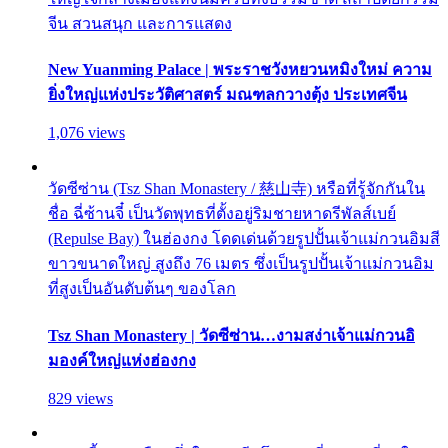
จีน สวนสนุก และการแสดง
New Yuanming Palace | พระราชวังหยวนหมิงใหม่ ความ
ยิ่งใหญ่แห่งประวัติศาสตร์ มณฑลกวางตุ้ง ประเทศจีน
1,076 views
วัดซีซ่าน (Tsz Shan Monastery / 慈山寺) หรือที่รู้จักกันใน
ชื่อ ฉี่ซ้านจี๋ เป็นวัดพุทธที่ตั้งอยู่ริมชายหาดรีพัลส์เบย์
(Repulse Bay) ในฮ่องกง โดดเด่นด้วยรูปปั้นเจ้าแม่กวนอิมสี
ขาวขนาดใหญ่ สูงถึง 76 เมตร ซึ่งเป็นรูปปั้นเจ้าแม่กวนอิม
ที่สูงเป็นอันดับต้นๆ ของโลก
Tsz Shan Monastery | วัดซีซ่าน…งามสง่าเจ้าแม่กวนอิ
มองค์ใหญ่แห่งฮ่องกง
829 views