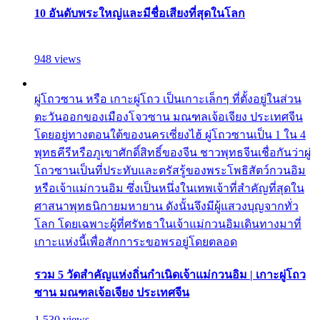
10 อันดับพระใหญ่และมีชื่อเสียงที่สุดในโลก
948 views
ผู่โถวซาน หรือ เกาะผู่โถว เป็นเกาะเล็กๆ ที่ตั้งอยู่ในส่วน
ตะวันออกของเมืองโจวซาน มณฑลเจ้อเจียง ประเทศจีน
โดยอยู่ทางตอนใต้ของนครเซี่ยงไฮ้ ผู่โถวซานเป็น 1 ใน 4
พุทธคีรีหรือภูเขาศักดิ์สิทธิ์ของจีน ชาวพุทธจีนเชื่อกันว่าผู่
โถวซานเป็นที่ประทับและตรัสรู้ของพระโพธิสัตว์กวนอิม
หรือเจ้าแม่กวนอิม ซึ่งเป็นหนึ่งในเทพเจ้าที่สำคัญที่สุดใน
ศาสนาพุทธนิกายมหายาน ดังนั้นจึงมีผู้แสวงบุญจากทั่ว
โลก โดยเฉพาะผู้ที่ศรัทธาในเจ้าแม่กวนอิมเดินทางมาที่
เกาะแห่งนี้เพื่อสักการะขอพรอยู่โดยตลอด
รวม 5 วัดสำคัญแห่งถิ่นกำเนิดเจ้าแม่กวนอิม | เกาะผู่โถว
ซาน มณฑลเจ้อเจียง ประเทศจีน
1,530 views