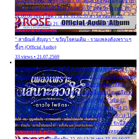
00:45:25 รอหน่อยน้องติ๋ม 15. 00:48:56 เรือล่มในหนอง 16.
00:51:43 บัตรเชิญสีเลือด 17. 00:56:07 อดีตรักโรงทอ 18.
01:00:00 เขมรไล่ควาย 19. 01:02:55 สาวสวนแตง 20.
01:05:51 แอบมอง 21. 01:09:27 พบรักปากน้ำโพ 22.
01:13:06 สายัณห์เมา
" สายัณห์ สัญญา " ขวัญใจคนเดิม - รวมเพลงดังเพราะๆ
ซึ้งๆ (Official Audio)
33 views • 21.07.2569
1. 00:00:00 ทำไมทำฉันได้ 2. 00:03:20 นางฟ้าสลัม 3.
00:06:50 คน 4. 00:10:36 บุญเหลือเกิน 5. 00:13:58 ฝนหยาด
สุดท้าย 6. 00:17:30 ยาใจยาจก 7. 00:20:30 คิดดูให้ดี 8.
00:24:21 ลบรอยแผลรัก 9. 00:27:35 เหมือนใจโดนกรีด 10.
00:30:54 ขบวนการเปาเปียว 11. 00:34:05 คำรำพัน 12.
00:37:20 ปาหนัน 13. 00:40:37 ใจเจ้ากรรม 14. 00:44:15 จูบ
ฉันแล้วจงตายเสีย 15. 00:47:24 ขอสูมาเต๊อะ 16. 00:51:11
คนใจมาร 17. 00:54:50 คืนทรมาน 18. 00:58:25 รักนี้สีดำ
19. 01:01:44 ส่วนเกิน 20. 01:05:42 หยาดน้ำฝนหยดน้ำตา
21. 01:09:13 เหลือเพียงฝัน 22. 01:13:26 เขา 23. 01:16:37