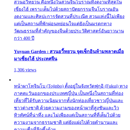
สวนอวี้หยวน คือหนึ่งในสวนจีนโบราณที่งดงามที่สุดใน
เซี่ยงไฮ้ เพราะเต็มไปด้วยสถาปัตยกรรมจีนโบราณอัน
งดงามและศิลปะการจัดสวนที่ประณีต สวนแห่งนี้ไม่เพียง
แต่เป็นสถานที่พักผ่อนหย่อนใจแต่ยังเป็นมรดกทาง
วัฒนธรรมที่สำคัญของจีนด้วยประวัติศาสตร์อันยาวนาน
กว่า 400 ปี
Yuyuan Garden : สวนอวี้หยวน จุดเช็กอินห้ามพลาดเมื่อ
มาเซี่ยงไฮ้ ประเทศจีน
1,306 views
หน้าผาโทจินโบ (Tojinbo) ตั้งอยู่ในจังหวัดฟุกุอิ (Fukui) ทาง
ภาคตะวันออกของประเทศญี่ปุ่น เป็นหนึ่งในสถานที่ท่อง
เที่ยวที่ได้รับความนิยมจากทั้งนักท่องเที่ยวชาวญี่ปุ่นและ
ชาวต่างชาติ ด้วยความงามของหน้าผาที่สูงชันและวิว
ทิวทัศน์ที่น่าทึ่ง และไม่เพียงแต่เป็นสถานที่ที่เต็มไปด้วย
ความงามจากธรรมชาติ แต่ยังแฝงไปด้วยตำนานและ
ความเชื่อที่ลึกซึ้งด้วย