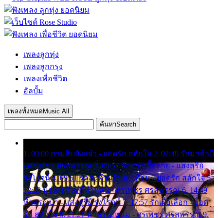
เพลงลูกทุ่ง
เพลงลูกกรุง
เพลงเพื่อชีวิต
อัลบั้ม
เพลงทั้งหมด
Music All
ค้นหา
Search
1. 00:00 สามสิบยังแจ๋ว - ยอดรัก สลักใจ 2. 02:49 รักมาห้าปี
- ศรเพชร ศรสุพรรณ 3. 05:57 รักสาวเสื้อลาย - แสงสุรีย์
รุ่งโรจน์ 4. 09:51 รักสะท้านดินสะเทือน - ยอดรัก สลักใจ 5.
12:23 มอเตอร์ไซค์ทำหล่น - ศรเพชร ศรสุพรรณ 6. 14:49
หิ้วกระเป๋า - แสงสุรีย์ รุ่งโรจน์ 7. 17:57 รักเผื่อเลือก - ยอด
รัก สลักใจ 8. 21:21 น้ำตาไอ้หนุ่ม - ศรเพชร ศรสุพรรณ 9.