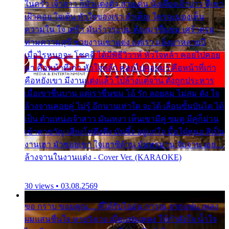
ในครัว เจ้าสาว ก็มัวแต่งตัว สวยเด่น นั่งเคียงเจ้าบ่าว ที่เขา
เฝ้าคอย ใจเต้น หัวใจของเรา ลำเค็ญ ใครจะมองเห็น
ความใน ใจ เศร้า มันร้าวระบม ต้องมาขื่นขม เศร้าตรม
ท่ามความสุขี ช่วยงานเขาแต่ง แต่เรา แล้งมาหลายปี
เมื่อไรหนอจะ โชคดี ได้มีพิธีวิวาห์ หัวใจหล้า คอยไปคอย
มา คือหน้าที่เก่า หัวใจหล้า คอยไปคอยมา คือหน้าที่เก่า
คือหยังเขา มีงานแต่งแล้ว ไปล้างแต่จาน ดั่งถูกประหาร
เมื่อเขาชื่นบาน แต่เราขื่นขม โอ้ รัก ลอยลม ไม่สม ดัง ใจ
ล้างจานคอยคู่ ไม่รู้ อีกนานเท่าใด จะได้ เลื่อนขั้นบันได ได้
เป็น ตำแหน่งเจ้าสาว มันเหงา เห็นเขามีคู่ ซมดู มีคู่ก็ม่วน
เข้าพาขวัญ เสียงโห่ตึงตึง มันซึ้ง อยู่แก่ใจ มื้อใด๋หนอ สิเป็น
งานเฮา มัวซอยเขา ใจเฮาซิด้าน มันทรมาน จับจาน เอย…
ล้างจานในงานแต่ง - Cover Ver. (KARAOKE)
30 views • 03.08.2569
ขอ กราบ ขอบคุณ.... ที่ได้รับไออุ่น การุณ จากแฟน เพลง
ผมแสนชื่นใจ หายวังเวง เมื่อแฟนเพลง ให้กำลังใจ น้ำใจ