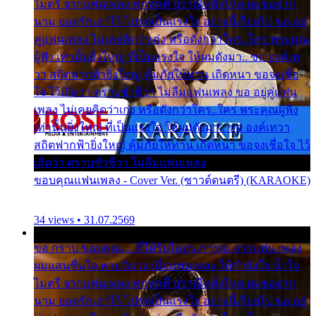
ไมตรี จากแฟนเพลง ทุกทุกที่ ปราณีหลั่งไหล ผมขอฝาก
นาม ยอดรักเอาไว้ โปรดเป็นแรงใจ อย่างนี้เรื่อยไป ขอ อยู่
คู่แฟนเพลง ไม่เคยคิดว่าเก่ง หรือดังกว่าใคร..ใคร พระคุณ
ผู้ฟัง เท่านั้นยิ่งใหญ่ ที่เป็นแรงใจ ให้ผมดังมา.. ขอ องค์เท
วา สถิตฟากฟ้ายิ่งใหญ่ คุ้มภัยให้ท่าน เถิดหนา ขอจงเชื่อ
ใจ ไว้เถิดว่า ตราบชั่วชีวา ไม่ลืมแฟนเพลง ขอ อยู่คู่แฟน
เพลง ไม่เคยคิดว่าเก่ง หรือดังกว่าใคร..ใคร พระคุณผู้ฟัง
เท่านั้นยิ่งใหญ่ ที่เป็นแรงใจ ให้ผมดังมา.. ขอ องค์เทวา
สถิตฟากฟ้ายิ่งใหญ่ คุ้มภัยให้ท่าน เถิดหนา ขอจงเชื่อใจ ไว้
เถิดว่า ตราบชั่วชีวา ไม่ลืมแฟนเพลง
ขอบคุณแฟนเพลง - Cover Ver. (ซาวด์ดนตรี) (KARAOKE)
34 views • 31.07.2569
ขอ กราบ ขอบคุณ.... ที่ได้รับไออุ่น การุณ จากแฟน เพลง
ผมแสนชื่นใจ หายวังเวง เมื่อแฟนเพลง ให้กำลังใจ น้ำใจ
ไมตรี จากแฟนเพลง ทุกทุกที่ ปราณีหลั่งไหล ผมขอฝาก
นาม ยอดรักเอาไว้ โปรดเป็นแรงใจ อย่างนี้เรื่อยไป ขอ อยู่