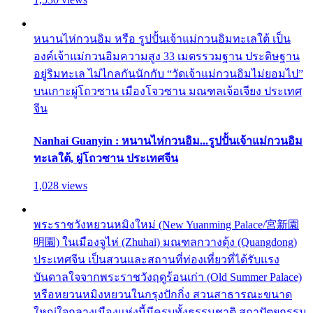
หนานไห่กวนอิม หรือ รูปปั้นเจ้าแม่กวนอิมทะเลใต้ เป็น
องค์เจ้าแม่กวนอิมความสูง 33 เมตรรวมฐาน ประดิษฐาน
อยู่ริมทะเล ไม่ไกลกันนักกับ “วัดเจ้าแม่กวนอิมไม่ยอมไป”
บนเกาะผู่โถวซาน เมืองโจวซาน มณฑลเจ้อเจียง ประเทศ
จีน
Nanhai Guanyin : หนานไห่กวนอิม...รูปปั้นเจ้าแม่กวนอิม
ทะเลใต้, ผู่โถวซาน ประเทศจีน
1,028 views
พระราชวังหยวนหมิงใหม่ (New Yuanming Palace/宮新園
明園) ในเมืองจูไห่ (Zhuhai) มณฑลกวางตุ้ง (Quangdong)
ประเทศจีน เป็นสวนและสถานที่ท่องเที่ยวที่ได้รับแรง
บันดาลใจจากพระราชวังฤดูร้อนเก่า (Old Summer Palace)
หรือหยวนหมิงหยวนในกรุงปักกิ่ง สวนสาธารณะขนาด
ใหญ่ใจกลางเมืองแห่งนี้มีครบทั้งธรรมชาติ สถาปัตยกรรม