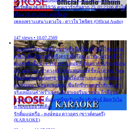
ขอรักคืน 24. 01:19:56 คนเรารักกันยาก 25. 01:23:06 หัวใจ
เถื่อน 26. 01:26:45 อยู่เพื่อลูก
เพลงเพราะเสนาะดวงใจ - ดาวใจ ไพจิตร (Official Audio)
147 views • 10.07.2569
ไม่เคยรักใครแน่หรือ อยากเชื่อถือก็ไม่กล้า ติ๋มใช่คนสวย
ตรึงใจ ติ๋มใช่งามซึ้งตรึงตรา พี่หรือจะมาหมายร่วมชีวี ก็
คนเขาลืออื้อฉาว ว่าสาวๆรุมตอมพี่ ติ๋มอยากรับรักเหมือน
กัน แต่หวั่นจะช้ำดวงฤดี กลัวแฟนของพี่ชี้หน้าด่าทอ ก็คน
ชื่อต๋อยต้อยตุ้มตุ๋ยต่าย พี่ยังลืมได้ง่ายๆเลยหนอ แค่ตัวเรา
สาวบ้านนา แสนจะซอมซ่อ ขืนรักขืนรอคงช้ำสักวัน ถ้า
จริงเหมือนคำพร่ำเฉลย พี่อย่าเฉยรีบมาหมั้น ถ้าพี่สู่ขอ
ตามธรรมเนียม ติ๋มจะเตรียมรับเกลียวสัมพันธ์ ผิดหวังไม่
หวั่นขอยอมได้เคียง
รักติ๋มแน่หรือ - หงษ์ทอง ดาวอุดร (ซาวด์ดนตรี)
(KARAOKE)