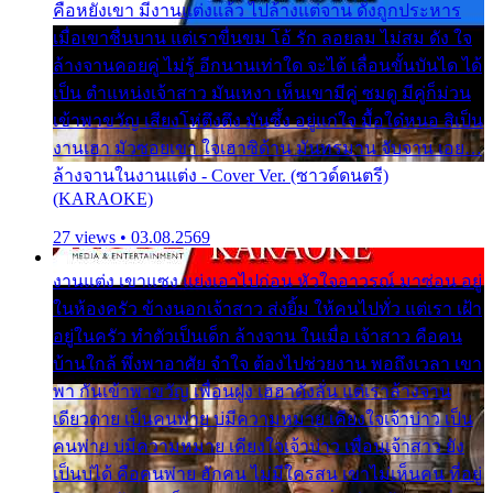
คือหยังเขา มีงานแต่งแล้ว ไปล้างแต่จาน ดั่งถูกประหาร
เมื่อเขาชื่นบาน แต่เราขื่นขม โอ้ รัก ลอยลม ไม่สม ดัง ใจ
ล้างจานคอยคู่ ไม่รู้ อีกนานเท่าใด จะได้ เลื่อนขั้นบันได ได้
เป็น ตำแหน่งเจ้าสาว มันเหงา เห็นเขามีคู่ ซมดู มีคู่ก็ม่วน
เข้าพาขวัญ เสียงโห่ตึงตึง มันซึ้ง อยู่แก่ใจ มื้อใด๋หนอ สิเป็น
งานเฮา มัวซอยเขา ใจเฮาซิด้าน มันทรมาน จับจาน เอย…
ล้างจานในงานแต่ง - Cover Ver. (ซาวด์ดนตรี)
(KARAOKE)
27 views • 03.08.2569
งานแต่ง เขาแซง แย่งเอาไปก่อน หัวใจอาวรณ์ มาซ่อน อยู่
ในห้องครัว ข้างนอกเจ้าสาว ส่งยิ้ม ให้คนไปทั่ว แต่เรา เฝ้า
อยู่ในครัว ทำตัวเป็นเด็ก ล้างจาน ในเมื่อ เจ้าสาว คือคน
บ้านใกล้ พึ่งพาอาศัย จำใจ ต้องไปช่วยงาน พอถึงเวลา เขา
พา กันเข้าพาขวัญ เพื่อนฝูง เฮฮาดังลั่น แต่เราล้างจาน
เดียวดาย เป็นคนพ่าย บ่มีความหมาย เคียงใจเจ้าบ่าว เป็น
คนพ่าย บ่มีความหมาย เคียงใจเจ้าบ่าว เพื่อนเจ้าสาว ยัง
เป็นบ่ได้ คือคนพ่าย ฮักคน ไม่มีใครสน เขาไม่เห็นคน ที่อยู่