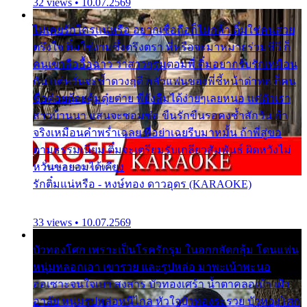
32 views • 10.07.2569
ไม่เคยรักใครแน่หรือ อยากเชื่อถือก็ไม่กล้า ติ๋มใช่คนสวย
ตรึงใจ ติ๋มใช่งามซึ้งตรึงตรา พี่หรือจะมาหมายร่วมชีวี ก็
คนเขาลืออื้อฉาว ว่าสาวๆรุมตอมพี่ ติ๋มอยากรับรักเหมือน
กัน แต่หวั่นจะช้ำดวงฤดี กลัวแฟนของพี่ชี้หน้าด่าทอ ก็คน
ชื่อต๋อยต้อยตุ้มตุ๋ยต่าย พี่ยังลืมได้ง่ายๆเลยหนอ แค่ตัวเรา
สาวบ้านนา แสนจะซอมซ่อ ขืนรักขืนรอคงช้ำสักวัน ถ้า
จริงเหมือนคำพร่ำเฉลย พี่อย่าเฉยรีบมาหมั้น ถ้าพี่สู่ขอ
ตามธรรมเนียม ติ๋มจะเตรียมรับเกลียวสัมพันธ์ ผิดหวังไม่
หวั่นขอยอมได้เคียง
รักติ๋มแน่หรือ - หงษ์ทอง ดาวอุดร (KARAOKE)
33 views • 10.07.2569
บัวทองโศก เพราะเป็นโรครักรุม ในอกกลัดกลุ้ม โดนแฟน
หนุ่มหลอกเอา เขารวย และรูปหล่อ มาพะเน้าพะนอ
ออเซาะจนใจเบา สงสาร บัวทองเศร้า น้ำตาคลอเบ้า เฝ้า
อาลัย หนุ่มรูปหล่อหนีไกล หัวใจบัวทองระรวย บัวทองโศก