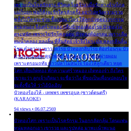
เพราะเป็นโรครักจาง ชีวิตเคว้งคว้าง เมื่อรักห่างร้างไกล
แม่ก็บอก พ่อก็สั่งจะรักใครสักครั้ง อย่าไปหวังความรวย
พลั้งไปใครจะช่วย ซื้อเปลมาไกว ให้ลูกบัวทอง เวรกรรม
ตามสนอง จึงเศร้าหมอง กลีบบัวทองต้องโรย บัวทองไม่
ตระหนัก เพราะไม่รักโคลนตม บัวทองท้องกลม เพราะลืม
ตมน้ำคลอง หลงลิ้น ที่สิ้นสัตย์ เจ้าจึงไม่ระมัด หลงกลิ่นลิ้น
โชย คำหวาน เขาวาดโรย บัวทองกลีบโรย ต้องร้อนรุม บัว
มาบานก่อนตูม ดุจไฟสุมร้อนรุมอุรา บัวทองผ่ายผอม
เพราะตรอมฤทัย ข้าวปลาไม่สนใจ ร้องไห้ลูกเดียว หยุด
โศก เสียเถิดทอง พักความเศร้าหมอง เถิดทองจ๋า ถึงใคร
เขาจะว่า ลูกเจ้าเกิดมา จะชื่อว่าไง พี่ขอเป็นเพื่อนปลอบใจ
จะตั้งชื่อให้ ว่าไอ้บังเอิญ
บัวทองร้องไห้ - เทพพร เพชรอุบล (ซาวด์ดนตรี)
(KARAOKE)
94 views • 06.07.2569
บัวทองโศก เพราะเป็นโรครักรุม ในอกกลัดกลุ้ม โดนแฟน
หนุ่มหลอกเอา เขารวย และรูปหล่อ มาพะเน้าพะนอ