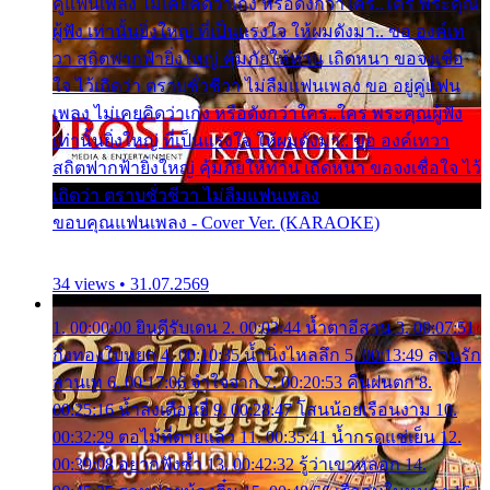
คู่แฟนเพลง ไม่เคยคิดว่าเก่ง หรือดังกว่าใคร..ใคร พระคุณ
ผู้ฟัง เท่านั้นยิ่งใหญ่ ที่เป็นแรงใจ ให้ผมดังมา.. ขอ องค์เท
วา สถิตฟากฟ้ายิ่งใหญ่ คุ้มภัยให้ท่าน เถิดหนา ขอจงเชื่อ
ใจ ไว้เถิดว่า ตราบชั่วชีวา ไม่ลืมแฟนเพลง ขอ อยู่คู่แฟน
เพลง ไม่เคยคิดว่าเก่ง หรือดังกว่าใคร..ใคร พระคุณผู้ฟัง
เท่านั้นยิ่งใหญ่ ที่เป็นแรงใจ ให้ผมดังมา.. ขอ องค์เทวา
สถิตฟากฟ้ายิ่งใหญ่ คุ้มภัยให้ท่าน เถิดหนา ขอจงเชื่อใจ ไว้
เถิดว่า ตราบชั่วชีวา ไม่ลืมแฟนเพลง
ขอบคุณแฟนเพลง - Cover Ver. (KARAOKE)
34 views • 31.07.2569
1. 00:00:00 ยินดีรับเดน 2. 00:03:44 น้ำตาอีสาน 3. 00:07:51
กิ่งทองใบหยก 4. 00:10:35 น้ำนิ่งไหลลึก 5. 00:13:49 ลานรัก
ลานเท 6. 00:17:06 จำใจจาก 7. 00:20:53 คืนฝนตก 8.
00:25:16 น้ำลงเดือนยี่ 9. 00:28:47 โสนน้อยเรือนงาม 10.
00:32:29 ตอไม้ที่ตายแล้ว 11. 00:35:41 น้ำกรดแช่เย็น 12.
00:39:08 อยากฟังซ้ำ 13. 00:42:32 รู้ว่าเขาหลอก 14.