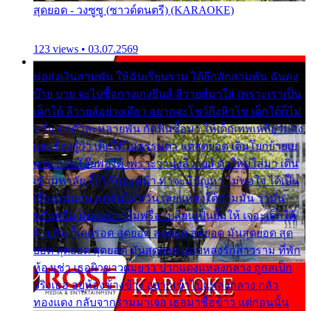
สุดยอด - วงซูซู (ซาวด์ดนตรี) (KARAOKE)
123 views • 03.07.2569
พ่อส่งเงินสามพัน ให้ฉันเรียนราม ได้อีกสักสามพัน ฉันคง
บ๊าย บาย จะไปซื้อกางเกงยีนส์ ลีวายส์มาใส่ เพราะเราเป็น
เด็กใต้ ลีวายส์อย่างเดียว อยากจะโชว์ถึงหิวโซ เด็กใต้ก็ไม่
หวั่น ตกตัวละหลายพัน กัดฟันซื้อมา ให้เด็กเทพเหลียวมอง
และต้องรู้ว่า เด็กใต้ไม่ธรรมดา แต่สุดยอด เดินโยกย้ายเย
ยวน กวนโอ๊ยพอได้ เพราะว่านุ่งลีวายส์ ตัวใหม่ใส่มา เดิน
เข้ามหาลัย จิ๊กโก๊มองหน้า ท่าจะมีปัญหา ไม่พอใจ ได้เป็น
เรื่องแน่นอน แต่ฉันไม่หวั่น เลยแหลงใต้ถามมัน ว่ามัน
พรั่นพรือ มันตอบว่าไม่พรื่อ เปลี่ยนเป็นยิ้มให้ เจอะเด็กใต้
ด้วยกัน ก็เลยรอด สุดยอด สุดยอด สุดยอด มันสุดยอด สุด
ยอด สุดยอด สุดยอด มันสุดยอด แอบหลงรักสาวราม ที่พัก
ห้องเช่า เธอผิวขาวผมยาว ปากแดงแหลงกลาง ถูกสเป็ก
จริงเธอ อยู่ห้องข้างข้าง อยากเข้าไปแหลงกลาง กลัว
ทองแดง กลับจากรามมาเจอ เธอมาซื้อข้าว แต่ก่อนนั้น