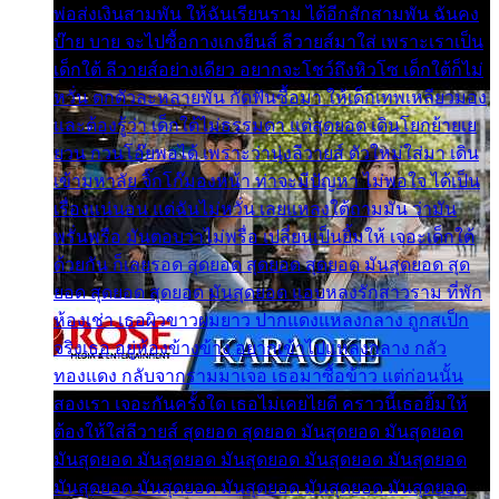
พ่อส่งเงินสามพัน ให้ฉันเรียนราม ได้อีกสักสามพัน ฉันคง
บ๊าย บาย จะไปซื้อกางเกงยีนส์ ลีวายส์มาใส่ เพราะเราเป็น
เด็กใต้ ลีวายส์อย่างเดียว อยากจะโชว์ถึงหิวโซ เด็กใต้ก็ไม่
หวั่น ตกตัวละหลายพัน กัดฟันซื้อมา ให้เด็กเทพเหลียวมอง
และต้องรู้ว่า เด็กใต้ไม่ธรรมดา แต่สุดยอด เดินโยกย้ายเย
ยวน กวนโอ๊ยพอได้ เพราะว่านุ่งลีวายส์ ตัวใหม่ใส่มา เดิน
เข้ามหาลัย จิ๊กโก๊มองหน้า ท่าจะมีปัญหา ไม่พอใจ ได้เป็น
เรื่องแน่นอน แต่ฉันไม่หวั่น เลยแหลงใต้ถามมัน ว่ามัน
พรั่นพรือ มันตอบว่าไม่พรื่อ เปลี่ยนเป็นยิ้มให้ เจอะเด็กใต้
ด้วยกัน ก็เลยรอด สุดยอด สุดยอด สุดยอด มันสุดยอด สุด
ยอด สุดยอด สุดยอด มันสุดยอด แอบหลงรักสาวราม ที่พัก
ห้องเช่า เธอผิวขาวผมยาว ปากแดงแหลงกลาง ถูกสเป็ก
จริงเธอ อยู่ห้องข้างข้าง อยากเข้าไปแหลงกลาง กลัว
ทองแดง กลับจากรามมาเจอ เธอมาซื้อข้าว แต่ก่อนนั้น
สองเรา เจอะกันครั้งใด เธอไม่เคยไยดี คราวนี้เธอยิ้มให้
ต้องให้ใส่ลีวายส์ สุดยอด สุดยอด มันสุดยอด มันสุดยอด
มันสุดยอด มันสุดยอด มันสุดยอด มันสุดยอด มันสุดยอด
มันสุดยอด มันสุดยอด มันสุดยอด มันสุดยอด มันสุดยอด