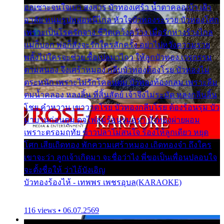
ออเซาะจนใจเบา สงสาร บัวทองเศร้า น้ำตาคลอเบ้า เฝ้า
อาลัย หนุ่มรูปหล่อหนีไกล หัวใจบัวทองระรวย บัวทองโศก
เพราะเป็นโรครักจาง ชีวิตเคว้งคว้าง เมื่อรักห่างร้างไกล
แม่ก็บอก พ่อก็สั่งจะรักใครสักครั้ง อย่าไปหวังความรวย
พลั้งไปใครจะช่วย ซื้อเปลมาไกว ให้ลูกบัวทอง เวรกรรม
ตามสนอง จึงเศร้าหมอง กลีบบัวทองต้องโรย บัวทองไม่
ตระหนัก เพราะไม่รักโคลนตม บัวทองท้องกลม เพราะลืม
ตมน้ำคลอง หลงลิ้น ที่สิ้นสัตย์ เจ้าจึงไม่ระมัด หลงกลิ่นลิ้น
โชย คำหวาน เขาวาดโรย บัวทองกลีบโรย ต้องร้อนรุม บัว
มาบานก่อนตูม ดุจไฟสุมร้อนรุมอุรา บัวทองผ่ายผอม
เพราะตรอมฤทัย ข้าวปลาไม่สนใจ ร้องไห้ลูกเดียว หยุด
โศก เสียเถิดทอง พักความเศร้าหมอง เถิดทองจ๋า ถึงใคร
เขาจะว่า ลูกเจ้าเกิดมา จะชื่อว่าไง พี่ขอเป็นเพื่อนปลอบใจ
จะตั้งชื่อให้ ว่าไอ้บังเอิญ
บัวทองร้องไห้ - เทพพร เพชรอุบล(KARAOKE)
116 views • 06.07.2569