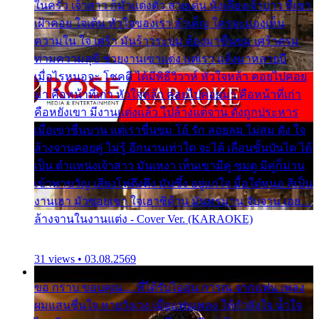
ในครัว เจ้าสาว ก็มัวแต่งตัว สวยเด่น นั่งเคียงเจ้าบ่าว ที่เขา
เฝ้าคอย ใจเต้น หัวใจของเรา ลำเค็ญ ใครจะมองเห็น
ความใน ใจ เศร้า มันร้าวระบม ต้องมาขื่นขม เศร้าตรม
ท่ามความสุขี ช่วยงานเขาแต่ง แต่เรา แล้งมาหลายปี
เมื่อไรหนอจะ โชคดี ได้มีพิธีวิวาห์ หัวใจหล้า คอยไปคอย
มา คือหน้าที่เก่า หัวใจหล้า คอยไปคอยมา คือหน้าที่เก่า
คือหยังเขา มีงานแต่งแล้ว ไปล้างแต่จาน ดั่งถูกประหาร
เมื่อเขาชื่นบาน แต่เราขื่นขม โอ้ รัก ลอยลม ไม่สม ดัง ใจ
ล้างจานคอยคู่ ไม่รู้ อีกนานเท่าใด จะได้ เลื่อนขั้นบันได ได้
เป็น ตำแหน่งเจ้าสาว มันเหงา เห็นเขามีคู่ ซมดู มีคู่ก็ม่วน
เข้าพาขวัญ เสียงโห่ตึงตึง มันซึ้ง อยู่แก่ใจ มื้อใด๋หนอ สิเป็น
งานเฮา มัวซอยเขา ใจเฮาซิด้าน มันทรมาน จับจาน เอย…
ล้างจานในงานแต่ง - Cover Ver. (KARAOKE)
31 views • 03.08.2569
ขอ กราบ ขอบคุณ.... ที่ได้รับไออุ่น การุณ จากแฟน เพลง
ผมแสนชื่นใจ หายวังเวง เมื่อแฟนเพลง ให้กำลังใจ น้ำใจ