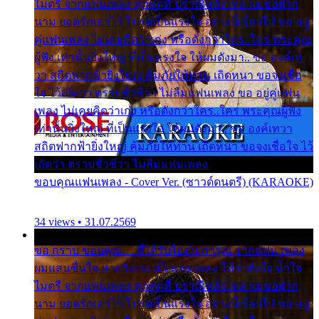
ไมตรี จากแฟนเพลง ทุกทุกที่ ปราณีหลั่งไหล ผมขอฝาก
นาม ยอดรักเอาไว้ โปรดเป็นแรงใจ อย่างนี้เรื่อยไป ขอ อยู่
คู่แฟนเพลง ไม่เคยคิดว่าเก่ง หรือดังกว่าใคร..ใคร พระคุณ
ผู้ฟัง เท่านั้นยิ่งใหญ่ ที่เป็นแรงใจ ให้ผมดังมา.. ขอ องค์เท
วา สถิตฟากฟ้ายิ่งใหญ่ คุ้มภัยให้ท่าน เถิดหนา ขอจงเชื่อ
ใจ ไว้เถิดว่า ตราบชั่วชีวา ไม่ลืมแฟนเพลง ขอ อยู่คู่แฟน
เพลง ไม่เคยคิดว่าเก่ง หรือดังกว่าใคร..ใคร พระคุณผู้ฟัง
เท่านั้นยิ่งใหญ่ ที่เป็นแรงใจ ให้ผมดังมา.. ขอ องค์เทวา
สถิตฟากฟ้ายิ่งใหญ่ คุ้มภัยให้ท่าน เถิดหนา ขอจงเชื่อใจ ไว้
เถิดว่า ตราบชั่วชีวา ไม่ลืมแฟนเพลง
ขอบคุณแฟนเพลง - Cover Ver. (ซาวด์ดนตรี) (KARAOKE)
34 views • 31.07.2569
ขอ กราบ ขอบคุณ.... ที่ได้รับไออุ่น การุณ จากแฟน เพลง
ผมแสนชื่นใจ หายวังเวง เมื่อแฟนเพลง ให้กำลังใจ น้ำใจ
ไมตรี จากแฟนเพลง ทุกทุกที่ ปราณีหลั่งไหล ผมขอฝาก
นาม ยอดรักเอาไว้ โปรดเป็นแรงใจ อย่างนี้เรื่อยไป ขอ อยู่