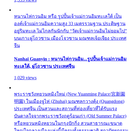
หนานไห่กวนอิม หรือ รูปปั้นเจ้าแม่กวนอิมทะเลใต้ เป็น
องค์เจ้าแม่กวนอิมความสูง 33 เมตรรวมฐาน ประดิษฐาน
อยู่ริมทะเล ไม่ไกลกันนักกับ “วัดเจ้าแม่กวนอิมไม่ยอมไป”
บนเกาะผู่โถวซาน เมืองโจวซาน มณฑลเจ้อเจียง ประเทศ
จีน
Nanhai Guanyin : หนานไห่กวนอิม...รูปปั้นเจ้าแม่กวนอิม
ทะเลใต้, ผู่โถวซาน ประเทศจีน
1,029 views
พระราชวังหยวนหมิงใหม่ (New Yuanming Palace/宮新園
明園) ในเมืองจูไห่ (Zhuhai) มณฑลกวางตุ้ง (Quangdong)
ประเทศจีน เป็นสวนและสถานที่ท่องเที่ยวที่ได้รับแรง
บันดาลใจจากพระราชวังฤดูร้อนเก่า (Old Summer Palace)
หรือหยวนหมิงหยวนในกรุงปักกิ่ง สวนสาธารณะขนาด
ใหญ่ใจกลางเมืองแห่งนี้มีครบทั้งธรรมชาติ สถาปัตยกรรม