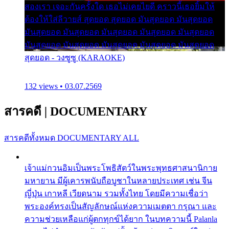
สองเรา เจอะกันครั้งใด เธอไม่เคยไยดี คราวนี้เธอยิ้มให้
ต้องให้ใส่ลีวายส์ สุดยอด สุดยอด มันสุดยอด มันสุดยอด
มันสุดยอด มันสุดยอด มันสุดยอด มันสุดยอด มันสุดยอด
มันสุดยอด มันสุดยอด มันสุดยอด มันสุดยอด มันสุดยอด
สุดยอด - วงซูซู (KARAOKE)
132 views • 03.07.2569
สารคดี
|
DOCUMENTARY
สารคดีทั้งหมด
DOCUMENTARY ALL
เจ้าแม่กวนอิมเป็นพระโพธิสัตว์ในพระพุทธศาสนานิกาย
มหายาน มีผู้เคารพนับถือบูชาในหลายประเทศ เช่น จีน
ญี่ปุ่น เกาหลี เวียดนาม รวมทั้งไทย โดยมีความเชื่อว่า
พระองค์ทรงเป็นสัญลักษณ์แห่งความเมตตา กรุณา และ
ความช่วยเหลือแก่ผู้ตกทุกข์ได้ยาก ในบทความนี้ Palanla