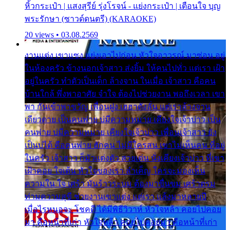
หิ้วกระเป๋า | แสงสุรีย์ รุ่งโรจน์ - แย่งกระเป๋า | เตือนใจ บุญ
พระรักษา (ซาวด์ดนตรี) (KARAOKE)
20 views • 03.08.2569
งานแต่ง เขาแซง แย่งเอาไปก่อน หัวใจอาวรณ์ มาซ่อน อยู่
ในห้องครัว ข้างนอกเจ้าสาว ส่งยิ้ม ให้คนไปทั่ว แต่เรา เฝ้า
อยู่ในครัว ทำตัวเป็นเด็ก ล้างจาน ในเมื่อ เจ้าสาว คือคน
บ้านใกล้ พึ่งพาอาศัย จำใจ ต้องไปช่วยงาน พอถึงเวลา เขา
พา กันเข้าพาขวัญ เพื่อนฝูง เฮฮาดังลั่น แต่เราล้างจาน
เดียวดาย เป็นคนพ่าย บ่มีความหมาย เคียงใจเจ้าบ่าว เป็น
คนพ่าย บ่มีความหมาย เคียงใจเจ้าบ่าว เพื่อนเจ้าสาว ยัง
เป็นบ่ได้ คือคนพ่าย ฮักคน ไม่มีใครสน เขาไม่เห็นคน ที่อยู่
ในครัว เจ้าสาว ก็มัวแต่งตัว สวยเด่น นั่งเคียงเจ้าบ่าว ที่เขา
เฝ้าคอย ใจเต้น หัวใจของเรา ลำเค็ญ ใครจะมองเห็น
ความใน ใจ เศร้า มันร้าวระบม ต้องมาขื่นขม เศร้าตรม
ท่ามความสุขี ช่วยงานเขาแต่ง แต่เรา แล้งมาหลายปี
เมื่อไรหนอจะ โชคดี ได้มีพิธีวิวาห์ หัวใจหล้า คอยไปคอย
มา คือหน้าที่เก่า หัวใจหล้า คอยไปคอยมา คือหน้าที่เก่า