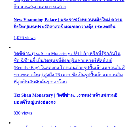
จีน สวนสนุก และการแสดง
New Yuanming Palace | พระราชวังหยวนหมิงใหม่ ความ
ยิ่งใหญ่แห่งประวัติศาสตร์ มณฑลกวางตุ้ง ประเทศจีน
1,076 views
วัดซีซ่าน (Tsz Shan Monastery / 慈山寺) หรือที่รู้จักกันใน
ชื่อ ฉี่ซ้านจี๋ เป็นวัดพุทธที่ตั้งอยู่ริมชายหาดรีพัลส์เบย์
(Repulse Bay) ในฮ่องกง โดดเด่นด้วยรูปปั้นเจ้าแม่กวนอิมสี
ขาวขนาดใหญ่ สูงถึง 76 เมตร ซึ่งเป็นรูปปั้นเจ้าแม่กวนอิม
ที่สูงเป็นอันดับต้นๆ ของโลก
Tsz Shan Monastery | วัดซีซ่าน…งามสง่าเจ้าแม่กวนอิ
มองค์ใหญ่แห่งฮ่องกง
830 views