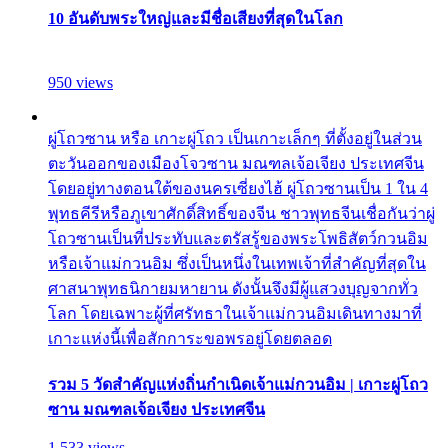
10 อันดับพระใหญ่และมีชื่อเสียงที่สุดในโลก
950 views
ผู่โถวซาน หรือ เกาะผู่โถว เป็นเกาะเล็กๆ ที่ตั้งอยู่ในส่วน
ตะวันออกของเมืองโจวซาน มณฑลเจ้อเจียง ประเทศจีน
โดยอยู่ทางตอนใต้ของนครเซี่ยงไฮ้ ผู่โถวซานเป็น 1 ใน 4
พุทธคีรีหรือภูเขาศักดิ์สิทธิ์ของจีน ชาวพุทธจีนเชื่อกันว่าผู่
โถวซานเป็นที่ประทับและตรัสรู้ของพระโพธิสัตว์กวนอิม
หรือเจ้าแม่กวนอิม ซึ่งเป็นหนึ่งในเทพเจ้าที่สำคัญที่สุดใน
ศาสนาพุทธนิกายมหายาน ดังนั้นจึงมีผู้แสวงบุญจากทั่ว
โลก โดยเฉพาะผู้ที่ศรัทธาในเจ้าแม่กวนอิมเดินทางมาที่
เกาะแห่งนี้เพื่อสักการะขอพรอยู่โดยตลอด
รวม 5 วัดสำคัญแห่งถิ่นกำเนิดเจ้าแม่กวนอิม | เกาะผู่โถว
ซาน มณฑลเจ้อเจียง ประเทศจีน
1,533 views