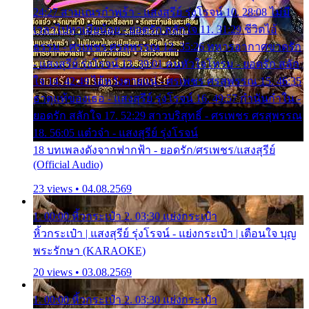
24:27 สามเณรกำพร้า - แสงสุรีย์ รุ่งโรจน์ 10. 28:08 ไม่มี
เวลาไปหาเมียน้อย - ยอดรัก สลักใจ 11. 31:29 ชีวิตไอ้
ธรรม - ศรเพชร ศรสุพรรณ 12. 35:26 ทหารอากาศขาดรัก
- แสงสุรีย์ รุ่งโรจน์ 13. 39:01 คนหัวใจโทรม - ยอดรัก สลัก
ใจ 14. 42:49 ไอ้หวังตายแน่ - ศรเพชร ศรสุพรรณ 15. 46:35
ธาตุแท้ของเธอ - แสงสุรีย์ รุ่งโรจน์ 16. 49:57 กำนันกำใน -
ยอดรัก สลักใจ 17. 52:29 สาวบริสุทธิ์ - ศรเพชร ศรสุพรรณ
18. 56:05 แต๋วจ๋า - แสงสุรีย์ รุ่งโรจน์
18 บทเพลงดังจากฟากฟ้า - ยอดรัก/ศรเพชร/แสงสุรีย์
(Official Audio)
23 views • 04.08.2569
1. 00:00 หิ้วกระเป๋า 2. 03:30 แย่งกระเป๋า
หิ้วกระเป๋า | แสงสุรีย์ รุ่งโรจน์ - แย่งกระเป๋า | เตือนใจ บุญ
พระรักษา (KARAOKE)
20 views • 03.08.2569
1. 00:00 หิ้วกระเป๋า 2. 03:30 แย่งกระเป๋า