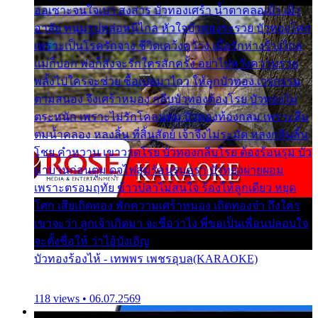
ออเซาะจนใจเบา สงสาร บัวทองเศร้า น้ำตาคลอเบ้า เฝ้า
อาลัย หนุ่มรูปหล่อหนีไกล หัวใจบัวทองระรวย บัวทองโศก
เพราะเป็นโรครักจาง ชีวิตเคว้งคว้าง เมื่อรักห่างร้างไกล
แม่ก็บอก พ่อก็สั่งจะรักใครสักครั้ง อย่าไปหวังความรวย
พลั้งไปใครจะช่วย ซื้อเปลมาไกว ให้ลูกบัวทอง เวรกรรม
ตามสนอง จึงเศร้าหมอง กลีบบัวทองต้องโรย บัวทองไม่
ตระหนัก เพราะไม่รักโคลนตม บัวทองท้องกลม เพราะลืม
ตมน้ำคลอง หลงลิ้น ที่สิ้นสัตย์ เจ้าจึงไม่ระมัด หลงกลิ่นลิ้น
โชย คำหวาน เขาวาดโรย บัวทองกลีบโรย ต้องร้อนรุม บัว
มาบานก่อนตูม ดุจไฟสุมร้อนรุมอุรา บัวทองผ่ายผอม
เพราะตรอมฤทัย ข้าวปลาไม่สนใจ ร้องไห้ลูกเดียว หยุด
โศก เสียเถิดทอง พักความเศร้าหมอง เถิดทองจ๋า ถึงใคร
เขาจะว่า ลูกเจ้าเกิดมา จะชื่อว่าไง พี่ขอเป็นเพื่อนปลอบใจ
จะตั้งชื่อให้ ว่าไอ้บังเอิญ
บัวทองร้องไห้ - เทพพร เพชรอุบล(KARAOKE)
118 views • 06.07.2569