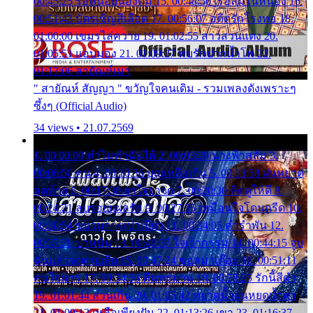
00:45:25 รอหน่อยน้องติ๋ม 15. 00:48:56 เรือล่มในหนอง 16.
00:51:43 บัตรเชิญสีเลือด 17. 00:56:07 อดีตรักโรงทอ 18.
01:00:00 เขมรไล่ควาย 19. 01:02:55 สาวสวนแตง 20.
01:05:51 แอบมอง 21. 01:09:27 พบรักปากน้ำโพ 22.
01:13:06 สายัณห์เมา
" สายัณห์ สัญญา " ขวัญใจคนเดิม - รวมเพลงดังเพราะๆ
ซึ้งๆ (Official Audio)
34 views • 21.07.2569
1. 00:00:00 ทำไมทำฉันได้ 2. 00:03:20 นางฟ้าสลัม 3.
00:06:50 คน 4. 00:10:36 บุญเหลือเกิน 5. 00:13:58 ฝนหยาด
สุดท้าย 6. 00:17:30 ยาใจยาจก 7. 00:20:30 คิดดูให้ดี 8.
00:24:21 ลบรอยแผลรัก 9. 00:27:35 เหมือนใจโดนกรีด 10.
00:30:54 ขบวนการเปาเปียว 11. 00:34:05 คำรำพัน 12.
00:37:20 ปาหนัน 13. 00:40:37 ใจเจ้ากรรม 14. 00:44:15 จูบ
ฉันแล้วจงตายเสีย 15. 00:47:24 ขอสูมาเต๊อะ 16. 00:51:11
คนใจมาร 17. 00:54:50 คืนทรมาน 18. 00:58:25 รักนี้สีดำ
19. 01:01:44 ส่วนเกิน 20. 01:05:42 หยาดน้ำฝนหยดน้ำตา
21. 01:09:13 เหลือเพียงฝัน 22. 01:13:26 เขา 23. 01:16:37