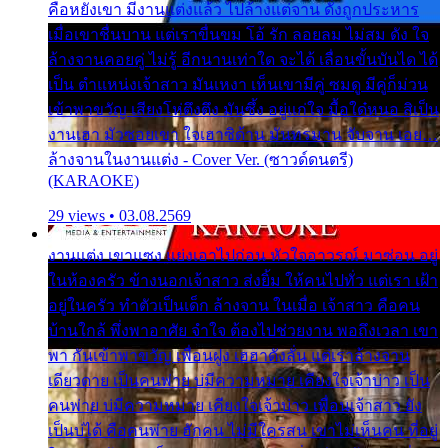
คือหยังเขา มีงานแต่งแล้ว ไปล้างแต่จาน ดั่งถูกประหาร
เมื่อเขาชื่นบาน แต่เราขื่นขม โอ้ รัก ลอยลม ไม่สม ดัง ใจ
ล้างจานคอยคู่ ไม่รู้ อีกนานเท่าใด จะได้ เลื่อนขั้นบันได ได้
เป็น ตำแหน่งเจ้าสาว มันเหงา เห็นเขามีคู่ ซมดู มีคู่ก็ม่วน
เข้าพาขวัญ เสียงโห่ตึงตึง มันซึ้ง อยู่แก่ใจ มื้อใด๋หนอ สิเป็น
งานเฮา มัวซอยเขา ใจเฮาซิด้าน มันทรมาน จับจาน เอย…
ล้างจานในงานแต่ง - Cover Ver. (ซาวด์ดนตรี)
(KARAOKE)
29 views • 03.08.2569
งานแต่ง เขาแซง แย่งเอาไปก่อน หัวใจอาวรณ์ มาซ่อน อยู่
ในห้องครัว ข้างนอกเจ้าสาว ส่งยิ้ม ให้คนไปทั่ว แต่เรา เฝ้า
อยู่ในครัว ทำตัวเป็นเด็ก ล้างจาน ในเมื่อ เจ้าสาว คือคน
บ้านใกล้ พึ่งพาอาศัย จำใจ ต้องไปช่วยงาน พอถึงเวลา เขา
พา กันเข้าพาขวัญ เพื่อนฝูง เฮฮาดังลั่น แต่เราล้างจาน
เดียวดาย เป็นคนพ่าย บ่มีความหมาย เคียงใจเจ้าบ่าว เป็น
คนพ่าย บ่มีความหมาย เคียงใจเจ้าบ่าว เพื่อนเจ้าสาว ยัง
เป็นบ่ได้ คือคนพ่าย ฮักคน ไม่มีใครสน เขาไม่เห็นคน ที่อยู่