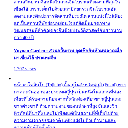
สวนอวี้หยวน คือหนึ่งในสวนจีนโบราณที่งดงามที่สุดใน
เซี่ยงไฮ้ เพราะเต็มไปด้วยสถาปัตยกรรมจีนโบราณอัน
งดงามและศิลปะการจัดสวนที่ประณีต สวนแห่งนี้ไม่เพียง
แต่เป็นสถานที่พักผ่อนหย่อนใจแต่ยังเป็นมรดกทาง
วัฒนธรรมที่สำคัญของจีนด้วยประวัติศาสตร์อันยาวนาน
กว่า 400 ปี
Yuyuan Garden : สวนอวี้หยวน จุดเช็กอินห้ามพลาดเมื่อ
มาเซี่ยงไฮ้ ประเทศจีน
1,307 views
หน้าผาโทจินโบ (Tojinbo) ตั้งอยู่ในจังหวัดฟุกุอิ (Fukui) ทาง
ภาคตะวันออกของประเทศญี่ปุ่น เป็นหนึ่งในสถานที่ท่อง
เที่ยวที่ได้รับความนิยมจากทั้งนักท่องเที่ยวชาวญี่ปุ่นและ
ชาวต่างชาติ ด้วยความงามของหน้าผาที่สูงชันและวิว
ทิวทัศน์ที่น่าทึ่ง และไม่เพียงแต่เป็นสถานที่ที่เต็มไปด้วย
ความงามจากธรรมชาติ แต่ยังแฝงไปด้วยตำนานและ
ความเชื่อที่ลึกซึ้งด้วย