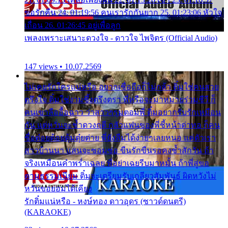
ขอรักคืน 24. 01:19:56 คนเรารักกันยาก 25. 01:23:06 หัวใจ
เถื่อน 26. 01:26:45 อยู่เพื่อลูก
เพลงเพราะเสนาะดวงใจ - ดาวใจ ไพจิตร (Official Audio)
147 views • 10.07.2569
ไม่เคยรักใครแน่หรือ อยากเชื่อถือก็ไม่กล้า ติ๋มใช่คนสวย
ตรึงใจ ติ๋มใช่งามซึ้งตรึงตรา พี่หรือจะมาหมายร่วมชีวี ก็
คนเขาลืออื้อฉาว ว่าสาวๆรุมตอมพี่ ติ๋มอยากรับรักเหมือน
กัน แต่หวั่นจะช้ำดวงฤดี กลัวแฟนของพี่ชี้หน้าด่าทอ ก็คน
ชื่อต๋อยต้อยตุ้มตุ๋ยต่าย พี่ยังลืมได้ง่ายๆเลยหนอ แค่ตัวเรา
สาวบ้านนา แสนจะซอมซ่อ ขืนรักขืนรอคงช้ำสักวัน ถ้า
จริงเหมือนคำพร่ำเฉลย พี่อย่าเฉยรีบมาหมั้น ถ้าพี่สู่ขอ
ตามธรรมเนียม ติ๋มจะเตรียมรับเกลียวสัมพันธ์ ผิดหวังไม่
หวั่นขอยอมได้เคียง
รักติ๋มแน่หรือ - หงษ์ทอง ดาวอุดร (ซาวด์ดนตรี)
(KARAOKE)