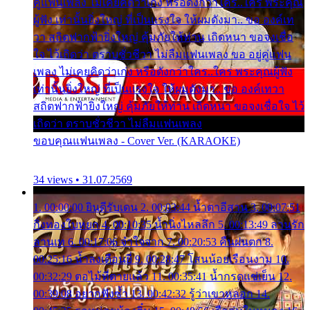
คู่แฟนเพลง ไม่เคยคิดว่าเก่ง หรือดังกว่าใคร..ใคร พระคุณ
ผู้ฟัง เท่านั้นยิ่งใหญ่ ที่เป็นแรงใจ ให้ผมดังมา.. ขอ องค์เท
วา สถิตฟากฟ้ายิ่งใหญ่ คุ้มภัยให้ท่าน เถิดหนา ขอจงเชื่อ
ใจ ไว้เถิดว่า ตราบชั่วชีวา ไม่ลืมแฟนเพลง ขอ อยู่คู่แฟน
เพลง ไม่เคยคิดว่าเก่ง หรือดังกว่าใคร..ใคร พระคุณผู้ฟัง
เท่านั้นยิ่งใหญ่ ที่เป็นแรงใจ ให้ผมดังมา.. ขอ องค์เทวา
สถิตฟากฟ้ายิ่งใหญ่ คุ้มภัยให้ท่าน เถิดหนา ขอจงเชื่อใจ ไว้
เถิดว่า ตราบชั่วชีวา ไม่ลืมแฟนเพลง
ขอบคุณแฟนเพลง - Cover Ver. (KARAOKE)
34 views • 31.07.2569
1. 00:00:00 ยินดีรับเดน 2. 00:03:44 น้ำตาอีสาน 3. 00:07:51
กิ่งทองใบหยก 4. 00:10:35 น้ำนิ่งไหลลึก 5. 00:13:49 ลานรัก
ลานเท 6. 00:17:06 จำใจจาก 7. 00:20:53 คืนฝนตก 8.
00:25:16 น้ำลงเดือนยี่ 9. 00:28:47 โสนน้อยเรือนงาม 10.
00:32:29 ตอไม้ที่ตายแล้ว 11. 00:35:41 น้ำกรดแช่เย็น 12.
00:39:08 อยากฟังซ้ำ 13. 00:42:32 รู้ว่าเขาหลอก 14.