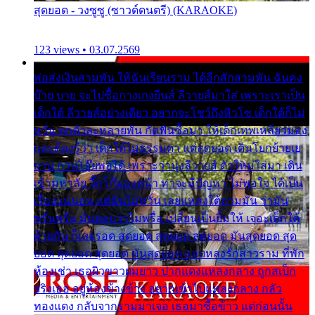
สุดยอด - วงซูซู (ซาวด์ดนตรี) (KARAOKE)
123 views • 03.07.2569
พ่อส่งเงินสามพัน ให้ฉันเรียนราม ได้อีกสักสามพัน ฉันคง
บ๊าย บาย จะไปซื้อกางเกงยีนส์ ลีวายส์มาใส่ เพราะเราเป็น
เด็กใต้ ลีวายส์อย่างเดียว อยากจะโชว์ถึงหิวโซ เด็กใต้ก็ไม่
หวั่น ตกตัวละหลายพัน กัดฟันซื้อมา ให้เด็กเทพเหลียวมอง
และต้องรู้ว่า เด็กใต้ไม่ธรรมดา แต่สุดยอด เดินโยกย้ายเย
ยวน กวนโอ๊ยพอได้ เพราะว่านุ่งลีวายส์ ตัวใหม่ใส่มา เดิน
เข้ามหาลัย จิ๊กโก๊มองหน้า ท่าจะมีปัญหา ไม่พอใจ ได้เป็น
เรื่องแน่นอน แต่ฉันไม่หวั่น เลยแหลงใต้ถามมัน ว่ามัน
พรั่นพรือ มันตอบว่าไม่พรื่อ เปลี่ยนเป็นยิ้มให้ เจอะเด็กใต้
ด้วยกัน ก็เลยรอด สุดยอด สุดยอด สุดยอด มันสุดยอด สุด
ยอด สุดยอด สุดยอด มันสุดยอด แอบหลงรักสาวราม ที่พัก
ห้องเช่า เธอผิวขาวผมยาว ปากแดงแหลงกลาง ถูกสเป็ก
จริงเธอ อยู่ห้องข้างข้าง อยากเข้าไปแหลงกลาง กลัว
ทองแดง กลับจากรามมาเจอ เธอมาซื้อข้าว แต่ก่อนนั้น