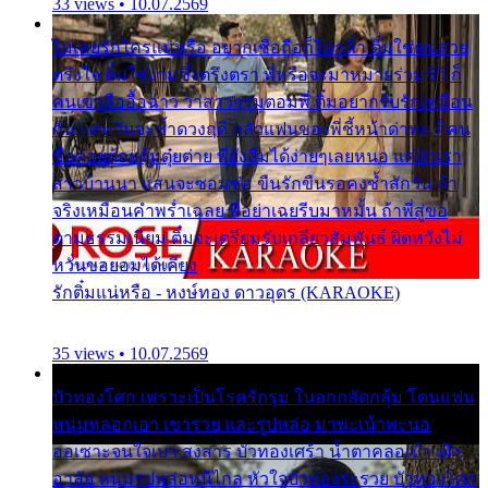
33 views • 10.07.2569
ไม่เคยรักใครแน่หรือ อยากเชื่อถือก็ไม่กล้า ติ๋มใช่คนสวย
ตรึงใจ ติ๋มใช่งามซึ้งตรึงตรา พี่หรือจะมาหมายร่วมชีวี ก็
คนเขาลืออื้อฉาว ว่าสาวๆรุมตอมพี่ ติ๋มอยากรับรักเหมือน
กัน แต่หวั่นจะช้ำดวงฤดี กลัวแฟนของพี่ชี้หน้าด่าทอ ก็คน
ชื่อต๋อยต้อยตุ้มตุ๋ยต่าย พี่ยังลืมได้ง่ายๆเลยหนอ แค่ตัวเรา
สาวบ้านนา แสนจะซอมซ่อ ขืนรักขืนรอคงช้ำสักวัน ถ้า
จริงเหมือนคำพร่ำเฉลย พี่อย่าเฉยรีบมาหมั้น ถ้าพี่สู่ขอ
ตามธรรมเนียม ติ๋มจะเตรียมรับเกลียวสัมพันธ์ ผิดหวังไม่
หวั่นขอยอมได้เคียง
รักติ๋มแน่หรือ - หงษ์ทอง ดาวอุดร (KARAOKE)
35 views • 10.07.2569
บัวทองโศก เพราะเป็นโรครักรุม ในอกกลัดกลุ้ม โดนแฟน
หนุ่มหลอกเอา เขารวย และรูปหล่อ มาพะเน้าพะนอ
ออเซาะจนใจเบา สงสาร บัวทองเศร้า น้ำตาคลอเบ้า เฝ้า
อาลัย หนุ่มรูปหล่อหนีไกล หัวใจบัวทองระรวย บัวทองโศก