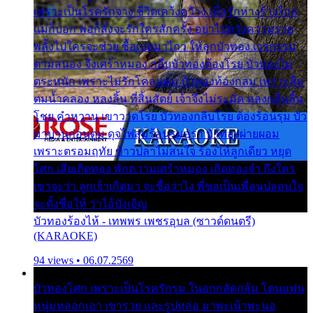
เพราะเป็นโรครักจาง ชีวิตเคว้งคว้าง เมื่อรักห่างร้างไกล
แม่ก็บอก พ่อก็สั่งจะรักใครสักครั้ง อย่าไปหวังความรวย
พลั้งไปใครจะช่วย ซื้อเปลมาไกว ให้ลูกบัวทอง เวรกรรม
ตามสนอง จึงเศร้าหมอง กลีบบัวทองต้องโรย บัวทองไม่
ตระหนัก เพราะไม่รักโคลนตม บัวทองท้องกลม เพราะลืม
ตมน้ำคลอง หลงลิ้น ที่สิ้นสัตย์ เจ้าจึงไม่ระมัด หลงกลิ่นลิ้น
โชย คำหวาน เขาวาดโรย บัวทองกลีบโรย ต้องร้อนรุม บัว
มาบานก่อนตูม ดุจไฟสุมร้อนรุมอุรา บัวทองผ่ายผอม
เพราะตรอมฤทัย ข้าวปลาไม่สนใจ ร้องไห้ลูกเดียว หยุด
โศก เสียเถิดทอง พักความเศร้าหมอง เถิดทองจ๋า ถึงใคร
เขาจะว่า ลูกเจ้าเกิดมา จะชื่อว่าไง พี่ขอเป็นเพื่อนปลอบใจ
จะตั้งชื่อให้ ว่าไอ้บังเอิญ
บัวทองร้องไห้ - เทพพร เพชรอุบล (ซาวด์ดนตรี)
(KARAOKE)
94 views • 06.07.2569
บัวทองโศก เพราะเป็นโรครักรุม ในอกกลัดกลุ้ม โดนแฟน
หนุ่มหลอกเอา เขารวย และรูปหล่อ มาพะเน้าพะนอ