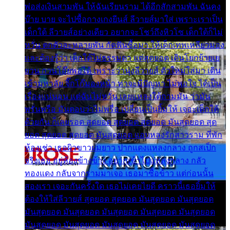
พ่อส่งเงินสามพัน ให้ฉันเรียนราม ได้อีกสักสามพัน ฉันคง
บ๊าย บาย จะไปซื้อกางเกงยีนส์ ลีวายส์มาใส่ เพราะเราเป็น
เด็กใต้ ลีวายส์อย่างเดียว อยากจะโชว์ถึงหิวโซ เด็กใต้ก็ไม่
หวั่น ตกตัวละหลายพัน กัดฟันซื้อมา ให้เด็กเทพเหลียวมอง
และต้องรู้ว่า เด็กใต้ไม่ธรรมดา แต่สุดยอด เดินโยกย้ายเย
ยวน กวนโอ๊ยพอได้ เพราะว่านุ่งลีวายส์ ตัวใหม่ใส่มา เดิน
เข้ามหาลัย จิ๊กโก๊มองหน้า ท่าจะมีปัญหา ไม่พอใจ ได้เป็น
เรื่องแน่นอน แต่ฉันไม่หวั่น เลยแหลงใต้ถามมัน ว่ามัน
พรั่นพรือ มันตอบว่าไม่พรื่อ เปลี่ยนเป็นยิ้มให้ เจอะเด็กใต้
ด้วยกัน ก็เลยรอด สุดยอด สุดยอด สุดยอด มันสุดยอด สุด
ยอด สุดยอด สุดยอด มันสุดยอด แอบหลงรักสาวราม ที่พัก
ห้องเช่า เธอผิวขาวผมยาว ปากแดงแหลงกลาง ถูกสเป็ก
จริงเธอ อยู่ห้องข้างข้าง อยากเข้าไปแหลงกลาง กลัว
ทองแดง กลับจากรามมาเจอ เธอมาซื้อข้าว แต่ก่อนนั้น
สองเรา เจอะกันครั้งใด เธอไม่เคยไยดี คราวนี้เธอยิ้มให้
ต้องให้ใส่ลีวายส์ สุดยอด สุดยอด มันสุดยอด มันสุดยอด
มันสุดยอด มันสุดยอด มันสุดยอด มันสุดยอด มันสุดยอด
มันสุดยอด มันสุดยอด มันสุดยอด มันสุดยอด มันสุดยอด