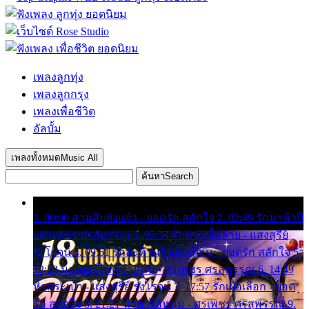
เพลงลูกทุ่ง
เพลงลูกกรุง
เพลงเพื่อชีวิต
อัลบั้ม
เพลงทั้งหมด
Music All
ค้นหา
Search
1. 00:00 สามสิบยังแจ๋ว - ยอดรัก สลักใจ 2. 02:49 รักมาห้าปี
- ศรเพชร ศรสุพรรณ 3. 05:57 รักสาวเสื้อลาย - แสงสุรีย์
รุ่งโรจน์ 4. 09:51 รักสะท้านดินสะเทือน - ยอดรัก สลักใจ 5.
12:23 มอเตอร์ไซค์ทำหล่น - ศรเพชร ศรสุพรรณ 6. 14:49
หิ้วกระเป๋า - แสงสุรีย์ รุ่งโรจน์ 7. 17:57 รักเผื่อเลือก - ยอด
รัก สลักใจ 8. 21:21 น้ำตาไอ้หนุ่ม - ศรเพชร ศรสุพรรณ 9.