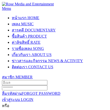
Menu
หน้าแรก
HOME
เพลง
MUSIC
สารคดี
DOCUMENTARY
ซื้อสินค้า
PRODUCT
ค่าลิขสิทธิ์
RATE
รายชื่อเพลง
SONG
เกี่ยวกับเรา
ABOUT US
ข่าวสารและกิจกรรม
NEWS & ACTIVITY
ติดต่อเรา
CONTACT US
สมาชิก
MEMBER
ลืมรหัสผ่าน
FORGOT PASSWORD
เข้าสู่ระบบ
LOGIN
หรือ