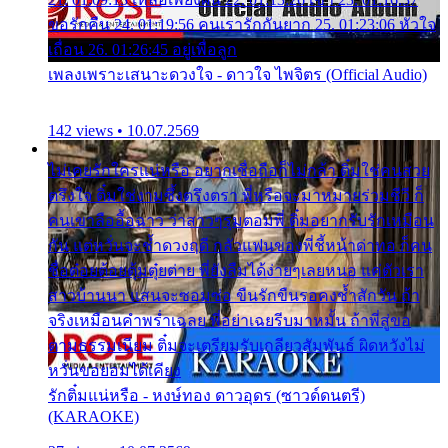
ขอรักคืน 24. 01:19:56 คนเรารักกันยาก 25. 01:23:06 หัวใจ
เถื่อน 26. 01:26:45 อยู่เพื่อลูก
เพลงเพราะเสนาะดวงใจ - ดาวใจ ไพจิตร (Official Audio)
142 views • 10.07.2569
ไม่เคยรักใครแน่หรือ อยากเชื่อถือก็ไม่กล้า ติ๋มใช่คนสวย
ตรึงใจ ติ๋มใช่งามซึ้งตรึงตรา พี่หรือจะมาหมายร่วมชีวี ก็
คนเขาลืออื้อฉาว ว่าสาวๆรุมตอมพี่ ติ๋มอยากรับรักเหมือน
กัน แต่หวั่นจะช้ำดวงฤดี กลัวแฟนของพี่ชี้หน้าด่าทอ ก็คน
ชื่อต๋อยต้อยตุ้มตุ๋ยต่าย พี่ยังลืมได้ง่ายๆเลยหนอ แค่ตัวเรา
สาวบ้านนา แสนจะซอมซ่อ ขืนรักขืนรอคงช้ำสักวัน ถ้า
จริงเหมือนคำพร่ำเฉลย พี่อย่าเฉยรีบมาหมั้น ถ้าพี่สู่ขอ
ตามธรรมเนียม ติ๋มจะเตรียมรับเกลียวสัมพันธ์ ผิดหวังไม่
หวั่นขอยอมได้เคียง
รักติ๋มแน่หรือ - หงษ์ทอง ดาวอุดร (ซาวด์ดนตรี)
(KARAOKE)