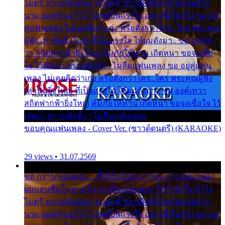
ไมตรี จากแฟนเพลง ทุกทุกที่ ปราณีหลั่งไหล ผมขอฝาก
นาม ยอดรักเอาไว้ โปรดเป็นแรงใจ อย่างนี้เรื่อยไป ขอ อยู่
คู่แฟนเพลง ไม่เคยคิดว่าเก่ง หรือดังกว่าใคร..ใคร พระคุณ
ผู้ฟัง เท่านั้นยิ่งใหญ่ ที่เป็นแรงใจ ให้ผมดังมา.. ขอ องค์เท
วา สถิตฟากฟ้ายิ่งใหญ่ คุ้มภัยให้ท่าน เถิดหนา ขอจงเชื่อ
ใจ ไว้เถิดว่า ตราบชั่วชีวา ไม่ลืมแฟนเพลง ขอ อยู่คู่แฟน
เพลง ไม่เคยคิดว่าเก่ง หรือดังกว่าใคร..ใคร พระคุณผู้ฟัง
เท่านั้นยิ่งใหญ่ ที่เป็นแรงใจ ให้ผมดังมา.. ขอ องค์เทวา
สถิตฟากฟ้ายิ่งใหญ่ คุ้มภัยให้ท่าน เถิดหนา ขอจงเชื่อใจ ไว้
เถิดว่า ตราบชั่วชีวา ไม่ลืมแฟนเพลง
ขอบคุณแฟนเพลง - Cover Ver. (ซาวด์ดนตรี) (KARAOKE)
29 views • 31.07.2569
ขอ กราบ ขอบคุณ.... ที่ได้รับไออุ่น การุณ จากแฟน เพลง
ผมแสนชื่นใจ หายวังเวง เมื่อแฟนเพลง ให้กำลังใจ น้ำใจ
ไมตรี จากแฟนเพลง ทุกทุกที่ ปราณีหลั่งไหล ผมขอฝาก
นาม ยอดรักเอาไว้ โปรดเป็นแรงใจ อย่างนี้เรื่อยไป ขอ อยู่