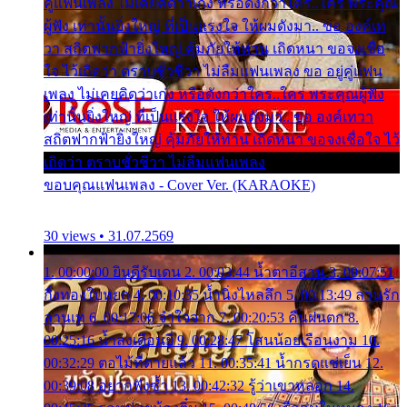
คู่แฟนเพลง ไม่เคยคิดว่าเก่ง หรือดังกว่าใคร..ใคร พระคุณ
ผู้ฟัง เท่านั้นยิ่งใหญ่ ที่เป็นแรงใจ ให้ผมดังมา.. ขอ องค์เท
วา สถิตฟากฟ้ายิ่งใหญ่ คุ้มภัยให้ท่าน เถิดหนา ขอจงเชื่อ
ใจ ไว้เถิดว่า ตราบชั่วชีวา ไม่ลืมแฟนเพลง ขอ อยู่คู่แฟน
เพลง ไม่เคยคิดว่าเก่ง หรือดังกว่าใคร..ใคร พระคุณผู้ฟัง
เท่านั้นยิ่งใหญ่ ที่เป็นแรงใจ ให้ผมดังมา.. ขอ องค์เทวา
สถิตฟากฟ้ายิ่งใหญ่ คุ้มภัยให้ท่าน เถิดหนา ขอจงเชื่อใจ ไว้
เถิดว่า ตราบชั่วชีวา ไม่ลืมแฟนเพลง
ขอบคุณแฟนเพลง - Cover Ver. (KARAOKE)
30 views • 31.07.2569
1. 00:00:00 ยินดีรับเดน 2. 00:03:44 น้ำตาอีสาน 3. 00:07:51
กิ่งทองใบหยก 4. 00:10:35 น้ำนิ่งไหลลึก 5. 00:13:49 ลานรัก
ลานเท 6. 00:17:06 จำใจจาก 7. 00:20:53 คืนฝนตก 8.
00:25:16 น้ำลงเดือนยี่ 9. 00:28:47 โสนน้อยเรือนงาม 10.
00:32:29 ตอไม้ที่ตายแล้ว 11. 00:35:41 น้ำกรดแช่เย็น 12.
00:39:08 อยากฟังซ้ำ 13. 00:42:32 รู้ว่าเขาหลอก 14.