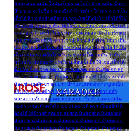
พ่อส่งเงินสามพัน ให้ฉันเรียนราม ได้อีกสักสามพัน ฉันคง
บ๊าย บาย จะไปซื้อกางเกงยีนส์ ลีวายส์มาใส่ เพราะเราเป็น
เด็กใต้ ลีวายส์อย่างเดียว อยากจะโชว์ถึงหิวโซ เด็กใต้ก็ไม่
หวั่น ตกตัวละหลายพัน กัดฟันซื้อมา ให้เด็กเทพเหลียวมอง
และต้องรู้ว่า เด็กใต้ไม่ธรรมดา แต่สุดยอด เดินโยกย้ายเย
ยวน กวนโอ๊ยพอได้ เพราะว่านุ่งลีวายส์ ตัวใหม่ใส่มา เดิน
เข้ามหาลัย จิ๊กโก๊มองหน้า ท่าจะมีปัญหา ไม่พอใจ ได้เป็น
เรื่องแน่นอน แต่ฉันไม่หวั่น เลยแหลงใต้ถามมัน ว่ามัน
พรั่นพรือ มันตอบว่าไม่พรื่อ เปลี่ยนเป็นยิ้มให้ เจอะเด็กใต้
ด้วยกัน ก็เลยรอด สุดยอด สุดยอด สุดยอด มันสุดยอด สุด
ยอด สุดยอด สุดยอด มันสุดยอด แอบหลงรักสาวราม ที่พัก
ห้องเช่า เธอผิวขาวผมยาว ปากแดงแหลงกลาง ถูกสเป็ก
จริงเธอ อยู่ห้องข้างข้าง อยากเข้าไปแหลงกลาง กลัว
ทองแดง กลับจากรามมาเจอ เธอมาซื้อข้าว แต่ก่อนนั้น
สองเรา เจอะกันครั้งใด เธอไม่เคยไยดี คราวนี้เธอยิ้มให้
ต้องให้ใส่ลีวายส์ สุดยอด สุดยอด มันสุดยอด มันสุดยอด
มันสุดยอด มันสุดยอด มันสุดยอด มันสุดยอด มันสุดยอด
มันสุดยอด มันสุดยอด มันสุดยอด มันสุดยอด มันสุดยอด