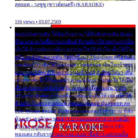
สุดยอด - วงซูซู (ซาวด์ดนตรี) (KARAOKE)
116 views • 03.07.2569
พ่อส่งเงินสามพัน ให้ฉันเรียนราม ได้อีกสักสามพัน ฉันคง
บ๊าย บาย จะไปซื้อกางเกงยีนส์ ลีวายส์มาใส่ เพราะเราเป็น
เด็กใต้ ลีวายส์อย่างเดียว อยากจะโชว์ถึงหิวโซ เด็กใต้ก็ไม่
หวั่น ตกตัวละหลายพัน กัดฟันซื้อมา ให้เด็กเทพเหลียวมอง
และต้องรู้ว่า เด็กใต้ไม่ธรรมดา แต่สุดยอด เดินโยกย้ายเย
ยวน กวนโอ๊ยพอได้ เพราะว่านุ่งลีวายส์ ตัวใหม่ใส่มา เดิน
เข้ามหาลัย จิ๊กโก๊มองหน้า ท่าจะมีปัญหา ไม่พอใจ ได้เป็น
เรื่องแน่นอน แต่ฉันไม่หวั่น เลยแหลงใต้ถามมัน ว่ามัน
พรั่นพรือ มันตอบว่าไม่พรื่อ เปลี่ยนเป็นยิ้มให้ เจอะเด็กใต้
ด้วยกัน ก็เลยรอด สุดยอด สุดยอด สุดยอด มันสุดยอด สุด
ยอด สุดยอด สุดยอด มันสุดยอด แอบหลงรักสาวราม ที่พัก
ห้องเช่า เธอผิวขาวผมยาว ปากแดงแหลงกลาง ถูกสเป็ก
จริงเธอ อยู่ห้องข้างข้าง อยากเข้าไปแหลงกลาง กลัว
ทองแดง กลับจากรามมาเจอ เธอมาซื้อข้าว แต่ก่อนนั้น