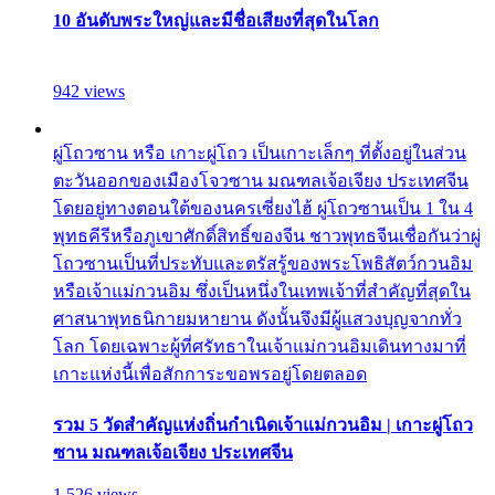
10 อันดับพระใหญ่และมีชื่อเสียงที่สุดในโลก
942 views
ผู่โถวซาน หรือ เกาะผู่โถว เป็นเกาะเล็กๆ ที่ตั้งอยู่ในส่วน
ตะวันออกของเมืองโจวซาน มณฑลเจ้อเจียง ประเทศจีน
โดยอยู่ทางตอนใต้ของนครเซี่ยงไฮ้ ผู่โถวซานเป็น 1 ใน 4
พุทธคีรีหรือภูเขาศักดิ์สิทธิ์ของจีน ชาวพุทธจีนเชื่อกันว่าผู่
โถวซานเป็นที่ประทับและตรัสรู้ของพระโพธิสัตว์กวนอิม
หรือเจ้าแม่กวนอิม ซึ่งเป็นหนึ่งในเทพเจ้าที่สำคัญที่สุดใน
ศาสนาพุทธนิกายมหายาน ดังนั้นจึงมีผู้แสวงบุญจากทั่ว
โลก โดยเฉพาะผู้ที่ศรัทธาในเจ้าแม่กวนอิมเดินทางมาที่
เกาะแห่งนี้เพื่อสักการะขอพรอยู่โดยตลอด
รวม 5 วัดสำคัญแห่งถิ่นกำเนิดเจ้าแม่กวนอิม | เกาะผู่โถว
ซาน มณฑลเจ้อเจียง ประเทศจีน
1,526 views