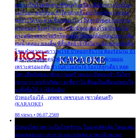
เพราะเป็นโรครักจาง ชีวิตเคว้งคว้าง เมื่อรักห่างร้างไกล
แม่ก็บอก พ่อก็สั่งจะรักใครสักครั้ง อย่าไปหวังความรวย
พลั้งไปใครจะช่วย ซื้อเปลมาไกว ให้ลูกบัวทอง เวรกรรม
ตามสนอง จึงเศร้าหมอง กลีบบัวทองต้องโรย บัวทองไม่
ตระหนัก เพราะไม่รักโคลนตม บัวทองท้องกลม เพราะลืม
ตมน้ำคลอง หลงลิ้น ที่สิ้นสัตย์ เจ้าจึงไม่ระมัด หลงกลิ่นลิ้น
โชย คำหวาน เขาวาดโรย บัวทองกลีบโรย ต้องร้อนรุม บัว
มาบานก่อนตูม ดุจไฟสุมร้อนรุมอุรา บัวทองผ่ายผอม
เพราะตรอมฤทัย ข้าวปลาไม่สนใจ ร้องไห้ลูกเดียว หยุด
โศก เสียเถิดทอง พักความเศร้าหมอง เถิดทองจ๋า ถึงใคร
เขาจะว่า ลูกเจ้าเกิดมา จะชื่อว่าไง พี่ขอเป็นเพื่อนปลอบใจ
จะตั้งชื่อให้ ว่าไอ้บังเอิญ
บัวทองร้องไห้ - เทพพร เพชรอุบล (ซาวด์ดนตรี)
(KARAOKE)
88 views • 06.07.2569
บัวทองโศก เพราะเป็นโรครักรุม ในอกกลัดกลุ้ม โดนแฟน
หนุ่มหลอกเอา เขารวย และรูปหล่อ มาพะเน้าพะนอ