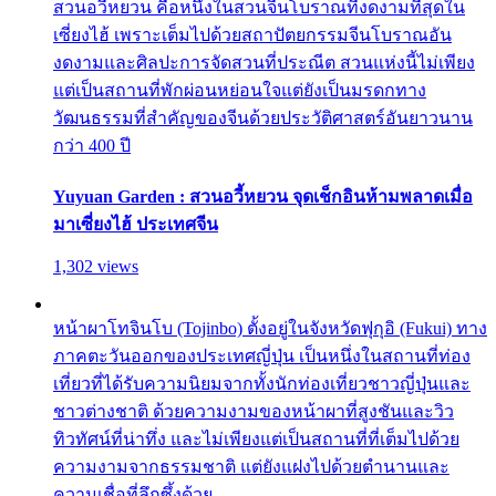
สวนอวี้หยวน คือหนึ่งในสวนจีนโบราณที่งดงามที่สุดใน
เซี่ยงไฮ้ เพราะเต็มไปด้วยสถาปัตยกรรมจีนโบราณอัน
งดงามและศิลปะการจัดสวนที่ประณีต สวนแห่งนี้ไม่เพียง
แต่เป็นสถานที่พักผ่อนหย่อนใจแต่ยังเป็นมรดกทาง
วัฒนธรรมที่สำคัญของจีนด้วยประวัติศาสตร์อันยาวนาน
กว่า 400 ปี
Yuyuan Garden : สวนอวี้หยวน จุดเช็กอินห้ามพลาดเมื่อ
มาเซี่ยงไฮ้ ประเทศจีน
1,302 views
หน้าผาโทจินโบ (Tojinbo) ตั้งอยู่ในจังหวัดฟุกุอิ (Fukui) ทาง
ภาคตะวันออกของประเทศญี่ปุ่น เป็นหนึ่งในสถานที่ท่อง
เที่ยวที่ได้รับความนิยมจากทั้งนักท่องเที่ยวชาวญี่ปุ่นและ
ชาวต่างชาติ ด้วยความงามของหน้าผาที่สูงชันและวิว
ทิวทัศน์ที่น่าทึ่ง และไม่เพียงแต่เป็นสถานที่ที่เต็มไปด้วย
ความงามจากธรรมชาติ แต่ยังแฝงไปด้วยตำนานและ
ความเชื่อที่ลึกซึ้งด้วย