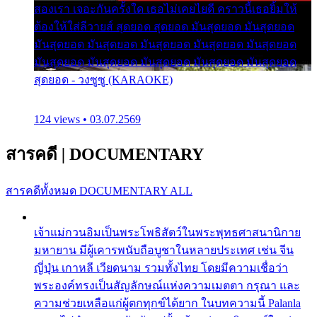
สองเรา เจอะกันครั้งใด เธอไม่เคยไยดี คราวนี้เธอยิ้มให้
ต้องให้ใส่ลีวายส์ สุดยอด สุดยอด มันสุดยอด มันสุดยอด
มันสุดยอด มันสุดยอด มันสุดยอด มันสุดยอด มันสุดยอด
มันสุดยอด มันสุดยอด มันสุดยอด มันสุดยอด มันสุดยอด
สุดยอด - วงซูซู (KARAOKE)
124 views • 03.07.2569
สารคดี
|
DOCUMENTARY
สารคดีทั้งหมด
DOCUMENTARY ALL
เจ้าแม่กวนอิมเป็นพระโพธิสัตว์ในพระพุทธศาสนานิกาย
มหายาน มีผู้เคารพนับถือบูชาในหลายประเทศ เช่น จีน
ญี่ปุ่น เกาหลี เวียดนาม รวมทั้งไทย โดยมีความเชื่อว่า
พระองค์ทรงเป็นสัญลักษณ์แห่งความเมตตา กรุณา และ
ความช่วยเหลือแก่ผู้ตกทุกข์ได้ยาก ในบทความนี้ Palanla