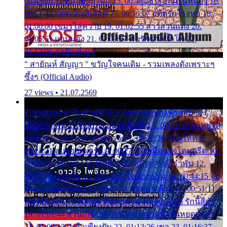
00:45:25 รอหน่อยน้องติ๋ม 15. 00:48:56 เรือล่มในหนอง 16.
00:51:43 บัตรเชิญสีเลือด 17. 00:56:07 อดีตรักโรงทอ 18.
01:00:00 เขมรไล่ควาย 19. 01:02:55 สาวสวนแตง 20.
01:05:51 แอบมอง 21. 01:09:27 พบรักปากน้ำโพ 22.
01:13:06 สายัณห์เมา
" สายัณห์ สัญญา " ขวัญใจคนเดิม - รวมเพลงดังเพราะๆ
ซึ้งๆ (Official Audio)
27 views • 21.07.2569
1. 00:00:00 ทำไมทำฉันได้ 2. 00:03:20 นางฟ้าสลัม 3.
00:06:50 คน 4. 00:10:36 บุญเหลือเกิน 5. 00:13:58 ฝนหยาด
สุดท้าย 6. 00:17:30 ยาใจยาจก 7. 00:20:30 คิดดูให้ดี 8.
00:24:21 ลบรอยแผลรัก 9. 00:27:35 เหมือนใจโดนกรีด 10.
00:30:54 ขบวนการเปาเปียว 11. 00:34:05 คำรำพัน 12.
00:37:20 ปาหนัน 13. 00:40:37 ใจเจ้ากรรม 14. 00:44:15 จูบ
ฉันแล้วจงตายเสีย 15. 00:47:24 ขอสูมาเต๊อะ 16. 00:51:11
คนใจมาร 17. 00:54:50 คืนทรมาน 18. 00:58:25 รักนี้สีดำ
19. 01:01:44 ส่วนเกิน 20. 01:05:42 หยาดน้ำฝนหยดน้ำตา
21. 01:09:13 เหลือเพียงฝัน 22. 01:13:26 เขา 23. 01:16:37