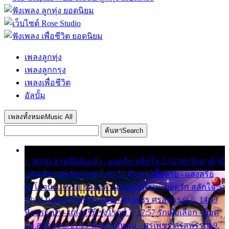
เพลงลูกทุ่ง
เพลงลูกกรุง
เพลงเพื่อชีวิต
อัลบั้ม
เพลงทั้งหมด
Music All
ค้นหา
Search
1. 00:00 สามสิบยังแจ๋ว - ยอดรัก สลักใจ 2. 02:49 รักมาห้าปี
- ศรเพชร ศรสุพรรณ 3. 05:57 รักสาวเสื้อลาย - แสงสุรีย์
รุ่งโรจน์ 4. 09:51 รักสะท้านดินสะเทือน - ยอดรัก สลักใจ 5.
12:23 มอเตอร์ไซค์ทำหล่น - ศรเพชร ศรสุพรรณ 6. 14:49
หิ้วกระเป๋า - แสงสุรีย์ รุ่งโรจน์ 7. 17:57 รักเผื่อเลือก - ยอด
รัก สลักใจ 8. 21:21 น้ำตาไอ้หนุ่ม - ศรเพชร ศรสุพรรณ 9.