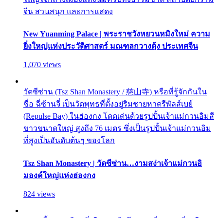
จีน สวนสนุก และการแสดง
New Yuanming Palace | พระราชวังหยวนหมิงใหม่ ความ
ยิ่งใหญ่แห่งประวัติศาสตร์ มณฑลกวางตุ้ง ประเทศจีน
1,070 views
วัดซีซ่าน (Tsz Shan Monastery / 慈山寺) หรือที่รู้จักกันใน
ชื่อ ฉี่ซ้านจี๋ เป็นวัดพุทธที่ตั้งอยู่ริมชายหาดรีพัลส์เบย์
(Repulse Bay) ในฮ่องกง โดดเด่นด้วยรูปปั้นเจ้าแม่กวนอิมสี
ขาวขนาดใหญ่ สูงถึง 76 เมตร ซึ่งเป็นรูปปั้นเจ้าแม่กวนอิม
ที่สูงเป็นอันดับต้นๆ ของโลก
Tsz Shan Monastery | วัดซีซ่าน…งามสง่าเจ้าแม่กวนอิ
มองค์ใหญ่แห่งฮ่องกง
824 views