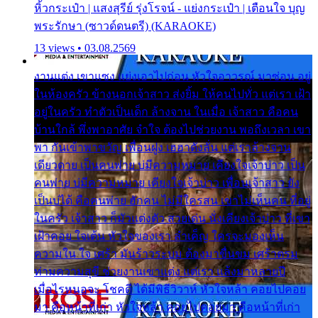
หิ้วกระเป๋า | แสงสุรีย์ รุ่งโรจน์ - แย่งกระเป๋า | เตือนใจ บุญ
พระรักษา (ซาวด์ดนตรี) (KARAOKE)
13 views • 03.08.2569
งานแต่ง เขาแซง แย่งเอาไปก่อน หัวใจอาวรณ์ มาซ่อน อยู่
ในห้องครัว ข้างนอกเจ้าสาว ส่งยิ้ม ให้คนไปทั่ว แต่เรา เฝ้า
อยู่ในครัว ทำตัวเป็นเด็ก ล้างจาน ในเมื่อ เจ้าสาว คือคน
บ้านใกล้ พึ่งพาอาศัย จำใจ ต้องไปช่วยงาน พอถึงเวลา เขา
พา กันเข้าพาขวัญ เพื่อนฝูง เฮฮาดังลั่น แต่เราล้างจาน
เดียวดาย เป็นคนพ่าย บ่มีความหมาย เคียงใจเจ้าบ่าว เป็น
คนพ่าย บ่มีความหมาย เคียงใจเจ้าบ่าว เพื่อนเจ้าสาว ยัง
เป็นบ่ได้ คือคนพ่าย ฮักคน ไม่มีใครสน เขาไม่เห็นคน ที่อยู่
ในครัว เจ้าสาว ก็มัวแต่งตัว สวยเด่น นั่งเคียงเจ้าบ่าว ที่เขา
เฝ้าคอย ใจเต้น หัวใจของเรา ลำเค็ญ ใครจะมองเห็น
ความใน ใจ เศร้า มันร้าวระบม ต้องมาขื่นขม เศร้าตรม
ท่ามความสุขี ช่วยงานเขาแต่ง แต่เรา แล้งมาหลายปี
เมื่อไรหนอจะ โชคดี ได้มีพิธีวิวาห์ หัวใจหล้า คอยไปคอย
มา คือหน้าที่เก่า หัวใจหล้า คอยไปคอยมา คือหน้าที่เก่า