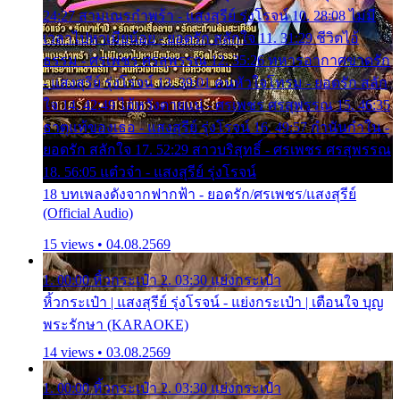
24:27 สามเณรกำพร้า - แสงสุรีย์ รุ่งโรจน์ 10. 28:08 ไม่มี
เวลาไปหาเมียน้อย - ยอดรัก สลักใจ 11. 31:29 ชีวิตไอ้
ธรรม - ศรเพชร ศรสุพรรณ 12. 35:26 ทหารอากาศขาดรัก
- แสงสุรีย์ รุ่งโรจน์ 13. 39:01 คนหัวใจโทรม - ยอดรัก สลัก
ใจ 14. 42:49 ไอ้หวังตายแน่ - ศรเพชร ศรสุพรรณ 15. 46:35
ธาตุแท้ของเธอ - แสงสุรีย์ รุ่งโรจน์ 16. 49:57 กำนันกำใน -
ยอดรัก สลักใจ 17. 52:29 สาวบริสุทธิ์ - ศรเพชร ศรสุพรรณ
18. 56:05 แต๋วจ๋า - แสงสุรีย์ รุ่งโรจน์
18 บทเพลงดังจากฟากฟ้า - ยอดรัก/ศรเพชร/แสงสุรีย์
(Official Audio)
15 views • 04.08.2569
1. 00:00 หิ้วกระเป๋า 2. 03:30 แย่งกระเป๋า
หิ้วกระเป๋า | แสงสุรีย์ รุ่งโรจน์ - แย่งกระเป๋า | เตือนใจ บุญ
พระรักษา (KARAOKE)
14 views • 03.08.2569
1. 00:00 หิ้วกระเป๋า 2. 03:30 แย่งกระเป๋า