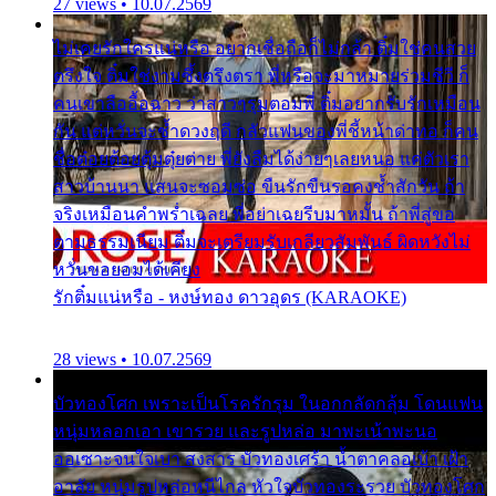
27 views • 10.07.2569
ไม่เคยรักใครแน่หรือ อยากเชื่อถือก็ไม่กล้า ติ๋มใช่คนสวย
ตรึงใจ ติ๋มใช่งามซึ้งตรึงตรา พี่หรือจะมาหมายร่วมชีวี ก็
คนเขาลืออื้อฉาว ว่าสาวๆรุมตอมพี่ ติ๋มอยากรับรักเหมือน
กัน แต่หวั่นจะช้ำดวงฤดี กลัวแฟนของพี่ชี้หน้าด่าทอ ก็คน
ชื่อต๋อยต้อยตุ้มตุ๋ยต่าย พี่ยังลืมได้ง่ายๆเลยหนอ แค่ตัวเรา
สาวบ้านนา แสนจะซอมซ่อ ขืนรักขืนรอคงช้ำสักวัน ถ้า
จริงเหมือนคำพร่ำเฉลย พี่อย่าเฉยรีบมาหมั้น ถ้าพี่สู่ขอ
ตามธรรมเนียม ติ๋มจะเตรียมรับเกลียวสัมพันธ์ ผิดหวังไม่
หวั่นขอยอมได้เคียง
รักติ๋มแน่หรือ - หงษ์ทอง ดาวอุดร (KARAOKE)
28 views • 10.07.2569
บัวทองโศก เพราะเป็นโรครักรุม ในอกกลัดกลุ้ม โดนแฟน
หนุ่มหลอกเอา เขารวย และรูปหล่อ มาพะเน้าพะนอ
ออเซาะจนใจเบา สงสาร บัวทองเศร้า น้ำตาคลอเบ้า เฝ้า
อาลัย หนุ่มรูปหล่อหนีไกล หัวใจบัวทองระรวย บัวทองโศก