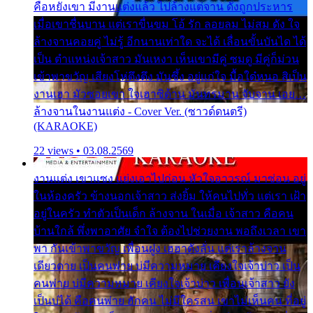
คือหยังเขา มีงานแต่งแล้ว ไปล้างแต่จาน ดั่งถูกประหาร
เมื่อเขาชื่นบาน แต่เราขื่นขม โอ้ รัก ลอยลม ไม่สม ดัง ใจ
ล้างจานคอยคู่ ไม่รู้ อีกนานเท่าใด จะได้ เลื่อนขั้นบันได ได้
เป็น ตำแหน่งเจ้าสาว มันเหงา เห็นเขามีคู่ ซมดู มีคู่ก็ม่วน
เข้าพาขวัญ เสียงโห่ตึงตึง มันซึ้ง อยู่แก่ใจ มื้อใด๋หนอ สิเป็น
งานเฮา มัวซอยเขา ใจเฮาซิด้าน มันทรมาน จับจาน เอย…
ล้างจานในงานแต่ง - Cover Ver. (ซาวด์ดนตรี)
(KARAOKE)
22 views • 03.08.2569
งานแต่ง เขาแซง แย่งเอาไปก่อน หัวใจอาวรณ์ มาซ่อน อยู่
ในห้องครัว ข้างนอกเจ้าสาว ส่งยิ้ม ให้คนไปทั่ว แต่เรา เฝ้า
อยู่ในครัว ทำตัวเป็นเด็ก ล้างจาน ในเมื่อ เจ้าสาว คือคน
บ้านใกล้ พึ่งพาอาศัย จำใจ ต้องไปช่วยงาน พอถึงเวลา เขา
พา กันเข้าพาขวัญ เพื่อนฝูง เฮฮาดังลั่น แต่เราล้างจาน
เดียวดาย เป็นคนพ่าย บ่มีความหมาย เคียงใจเจ้าบ่าว เป็น
คนพ่าย บ่มีความหมาย เคียงใจเจ้าบ่าว เพื่อนเจ้าสาว ยัง
เป็นบ่ได้ คือคนพ่าย ฮักคน ไม่มีใครสน เขาไม่เห็นคน ที่อยู่