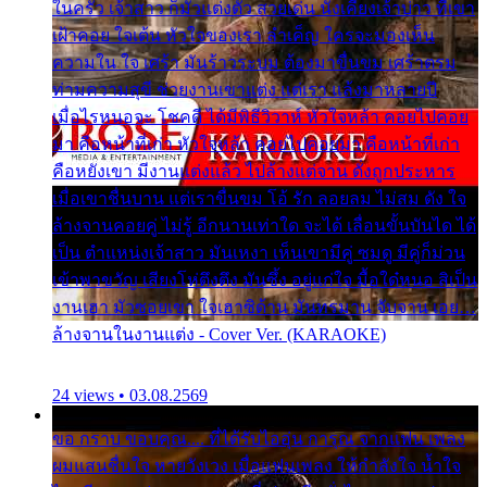
ในครัว เจ้าสาว ก็มัวแต่งตัว สวยเด่น นั่งเคียงเจ้าบ่าว ที่เขา
เฝ้าคอย ใจเต้น หัวใจของเรา ลำเค็ญ ใครจะมองเห็น
ความใน ใจ เศร้า มันร้าวระบม ต้องมาขื่นขม เศร้าตรม
ท่ามความสุขี ช่วยงานเขาแต่ง แต่เรา แล้งมาหลายปี
เมื่อไรหนอจะ โชคดี ได้มีพิธีวิวาห์ หัวใจหล้า คอยไปคอย
มา คือหน้าที่เก่า หัวใจหล้า คอยไปคอยมา คือหน้าที่เก่า
คือหยังเขา มีงานแต่งแล้ว ไปล้างแต่จาน ดั่งถูกประหาร
เมื่อเขาชื่นบาน แต่เราขื่นขม โอ้ รัก ลอยลม ไม่สม ดัง ใจ
ล้างจานคอยคู่ ไม่รู้ อีกนานเท่าใด จะได้ เลื่อนขั้นบันได ได้
เป็น ตำแหน่งเจ้าสาว มันเหงา เห็นเขามีคู่ ซมดู มีคู่ก็ม่วน
เข้าพาขวัญ เสียงโห่ตึงตึง มันซึ้ง อยู่แก่ใจ มื้อใด๋หนอ สิเป็น
งานเฮา มัวซอยเขา ใจเฮาซิด้าน มันทรมาน จับจาน เอย…
ล้างจานในงานแต่ง - Cover Ver. (KARAOKE)
24 views • 03.08.2569
ขอ กราบ ขอบคุณ.... ที่ได้รับไออุ่น การุณ จากแฟน เพลง
ผมแสนชื่นใจ หายวังเวง เมื่อแฟนเพลง ให้กำลังใจ น้ำใจ