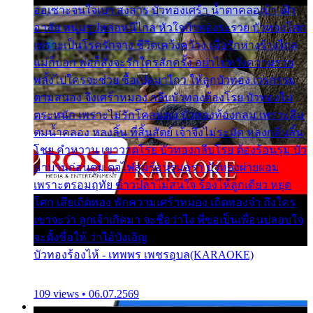
ออเซาะจนใจเบา สงสาร บัวทองเศร้า น้ำตาคลอเบ้า เฝ้า
อาลัย หนุ่มรูปหล่อหนีไกล หัวใจบัวทองระรวย บัวทองโศก
เพราะเป็นโรครักจาง ชีวิตเคว้งคว้าง เมื่อรักห่างร้างไกล
แม่ก็บอก พ่อก็สั่งจะรักใครสักครั้ง อย่าไปหวังความรวย
พลั้งไปใครจะช่วย ซื้อเปลมาไกว ให้ลูกบัวทอง เวรกรรม
ตามสนอง จึงเศร้าหมอง กลีบบัวทองต้องโรย บัวทองไม่
ตระหนัก เพราะไม่รักโคลนตม บัวทองท้องกลม เพราะลืม
ตมน้ำคลอง หลงลิ้น ที่สิ้นสัตย์ เจ้าจึงไม่ระมัด หลงกลิ่นลิ้น
โชย คำหวาน เขาวาดโรย บัวทองกลีบโรย ต้องร้อนรุม บัว
มาบานก่อนตูม ดุจไฟสุมร้อนรุมอุรา บัวทองผ่ายผอม
เพราะตรอมฤทัย ข้าวปลาไม่สนใจ ร้องไห้ลูกเดียว หยุด
โศก เสียเถิดทอง พักความเศร้าหมอง เถิดทองจ๋า ถึงใคร
เขาจะว่า ลูกเจ้าเกิดมา จะชื่อว่าไง พี่ขอเป็นเพื่อนปลอบใจ
จะตั้งชื่อให้ ว่าไอ้บังเอิญ
บัวทองร้องไห้ - เทพพร เพชรอุบล(KARAOKE)
109 views • 06.07.2569