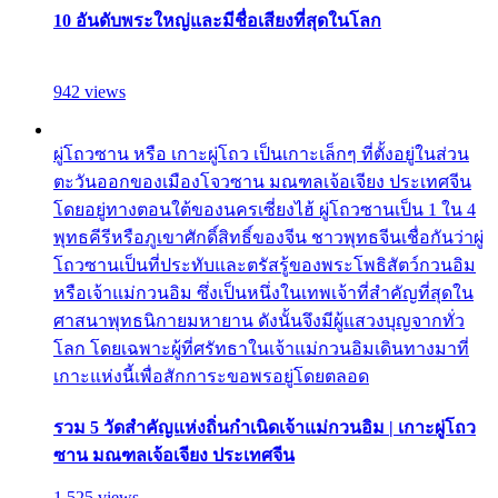
10 อันดับพระใหญ่และมีชื่อเสียงที่สุดในโลก
942 views
ผู่โถวซาน หรือ เกาะผู่โถว เป็นเกาะเล็กๆ ที่ตั้งอยู่ในส่วน
ตะวันออกของเมืองโจวซาน มณฑลเจ้อเจียง ประเทศจีน
โดยอยู่ทางตอนใต้ของนครเซี่ยงไฮ้ ผู่โถวซานเป็น 1 ใน 4
พุทธคีรีหรือภูเขาศักดิ์สิทธิ์ของจีน ชาวพุทธจีนเชื่อกันว่าผู่
โถวซานเป็นที่ประทับและตรัสรู้ของพระโพธิสัตว์กวนอิม
หรือเจ้าแม่กวนอิม ซึ่งเป็นหนึ่งในเทพเจ้าที่สำคัญที่สุดใน
ศาสนาพุทธนิกายมหายาน ดังนั้นจึงมีผู้แสวงบุญจากทั่ว
โลก โดยเฉพาะผู้ที่ศรัทธาในเจ้าแม่กวนอิมเดินทางมาที่
เกาะแห่งนี้เพื่อสักการะขอพรอยู่โดยตลอด
รวม 5 วัดสำคัญแห่งถิ่นกำเนิดเจ้าแม่กวนอิม | เกาะผู่โถว
ซาน มณฑลเจ้อเจียง ประเทศจีน
1,525 views