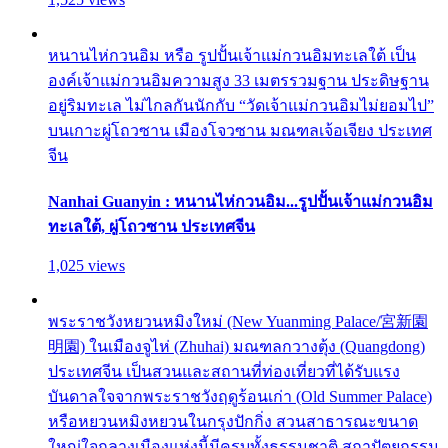
หนานไห่กวนอิม หรือ รูปปั้นเจ้าแม่กวนอิมทะเลใต้ เป็น
องค์เจ้าแม่กวนอิมความสูง 33 เมตรรวมฐาน ประดิษฐาน
อยู่ริมทะเล ไม่ไกลกันนักกับ “วัดเจ้าแม่กวนอิมไม่ยอมไป”
บนเกาะผู่โถวซาน เมืองโจวซาน มณฑลเจ้อเจียง ประเทศ
จีน
Nanhai Guanyin : หนานไห่กวนอิม...รูปปั้นเจ้าแม่กวนอิม
ทะเลใต้, ผู่โถวซาน ประเทศจีน
1,025 views
พระราชวังหยวนหมิงใหม่ (New Yuanming Palace/宮新園
明園) ในเมืองจูไห่ (Zhuhai) มณฑลกวางตุ้ง (Quangdong)
ประเทศจีน เป็นสวนและสถานที่ท่องเที่ยวที่ได้รับแรง
บันดาลใจจากพระราชวังฤดูร้อนเก่า (Old Summer Palace)
หรือหยวนหมิงหยวนในกรุงปักกิ่ง สวนสาธารณะขนาด
ใหญ่ใจกลางเมืองแห่งนี้มีครบทั้งธรรมชาติ สถาปัตยกรรม