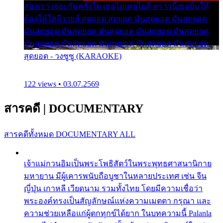
สองเรา เจอะกันครั้งใด เธอไม่เคยไยดี คราวนี้เธอยิ้มให้
ต้องให้ใส่ลีวายส์ สุดยอด สุดยอด มันสุดยอด มันสุดยอด
มันสุดยอด มันสุดยอด มันสุดยอด มันสุดยอด มันสุดยอด
มันสุดยอด มันสุดยอด มันสุดยอด มันสุดยอด มันสุดยอด
สุดยอด - วงซูซู (KARAOKE)
122 views • 03.07.2569
สารคดี
|
DOCUMENTARY
สารคดีทั้งหมด
DOCUMENTARY ALL
เจ้าแม่กวนอิมเป็นพระโพธิสัตว์ในพระพุทธศาสนานิกาย
มหายาน มีผู้เคารพนับถือบูชาในหลายประเทศ เช่น จีน
ญี่ปุ่น เกาหลี เวียดนาม รวมทั้งไทย โดยมีความเชื่อว่า
พระองค์ทรงเป็นสัญลักษณ์แห่งความเมตตา กรุณา และ
ความช่วยเหลือแก่ผู้ตกทุกข์ได้ยาก ในบทความนี้ Palanla