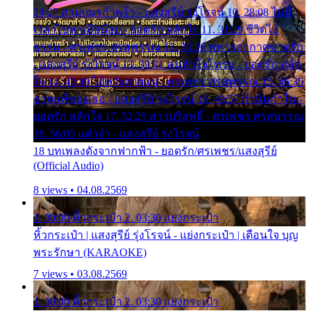
24:27 สามเณรกำพร้า - แสงสุรีย์ รุ่งโรจน์ 10. 28:08 ไม่มี
เวลาไปหาเมียน้อย - ยอดรัก สลักใจ 11. 31:29 ชีวิตไอ้
ธรรม - ศรเพชร ศรสุพรรณ 12. 35:26 ทหารอากาศขาดรัก
- แสงสุรีย์ รุ่งโรจน์ 13. 39:01 คนหัวใจโทรม - ยอดรัก สลัก
ใจ 14. 42:49 ไอ้หวังตายแน่ - ศรเพชร ศรสุพรรณ 15. 46:35
ธาตุแท้ของเธอ - แสงสุรีย์ รุ่งโรจน์ 16. 49:57 กำนันกำใน -
ยอดรัก สลักใจ 17. 52:29 สาวบริสุทธิ์ - ศรเพชร ศรสุพรรณ
18. 56:05 แต๋วจ๋า - แสงสุรีย์ รุ่งโรจน์
18 บทเพลงดังจากฟากฟ้า - ยอดรัก/ศรเพชร/แสงสุรีย์
(Official Audio)
8 views • 04.08.2569
1. 00:00 หิ้วกระเป๋า 2. 03:30 แย่งกระเป๋า
หิ้วกระเป๋า | แสงสุรีย์ รุ่งโรจน์ - แย่งกระเป๋า | เตือนใจ บุญ
พระรักษา (KARAOKE)
7 views • 03.08.2569
1. 00:00 หิ้วกระเป๋า 2. 03:30 แย่งกระเป๋า