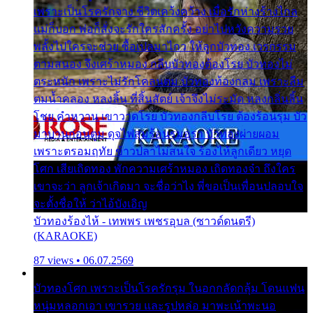
เพราะเป็นโรครักจาง ชีวิตเคว้งคว้าง เมื่อรักห่างร้างไกล
แม่ก็บอก พ่อก็สั่งจะรักใครสักครั้ง อย่าไปหวังความรวย
พลั้งไปใครจะช่วย ซื้อเปลมาไกว ให้ลูกบัวทอง เวรกรรม
ตามสนอง จึงเศร้าหมอง กลีบบัวทองต้องโรย บัวทองไม่
ตระหนัก เพราะไม่รักโคลนตม บัวทองท้องกลม เพราะลืม
ตมน้ำคลอง หลงลิ้น ที่สิ้นสัตย์ เจ้าจึงไม่ระมัด หลงกลิ่นลิ้น
โชย คำหวาน เขาวาดโรย บัวทองกลีบโรย ต้องร้อนรุม บัว
มาบานก่อนตูม ดุจไฟสุมร้อนรุมอุรา บัวทองผ่ายผอม
เพราะตรอมฤทัย ข้าวปลาไม่สนใจ ร้องไห้ลูกเดียว หยุด
โศก เสียเถิดทอง พักความเศร้าหมอง เถิดทองจ๋า ถึงใคร
เขาจะว่า ลูกเจ้าเกิดมา จะชื่อว่าไง พี่ขอเป็นเพื่อนปลอบใจ
จะตั้งชื่อให้ ว่าไอ้บังเอิญ
บัวทองร้องไห้ - เทพพร เพชรอุบล (ซาวด์ดนตรี)
(KARAOKE)
87 views • 06.07.2569
บัวทองโศก เพราะเป็นโรครักรุม ในอกกลัดกลุ้ม โดนแฟน
หนุ่มหลอกเอา เขารวย และรูปหล่อ มาพะเน้าพะนอ