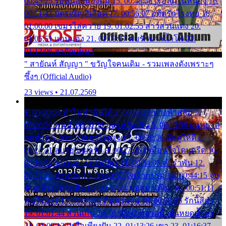
00:45:25 รอหน่อยน้องติ๋ม 15. 00:48:56 เรือล่มในหนอง 16.
00:51:43 บัตรเชิญสีเลือด 17. 00:56:07 อดีตรักโรงทอ 18.
01:00:00 เขมรไล่ควาย 19. 01:02:55 สาวสวนแตง 20.
01:05:51 แอบมอง 21. 01:09:27 พบรักปากน้ำโพ 22.
01:13:06 สายัณห์เมา
" สายัณห์ สัญญา " ขวัญใจคนเดิม - รวมเพลงดังเพราะๆ
ซึ้งๆ (Official Audio)
23 views • 21.07.2569
1. 00:00:00 ทำไมทำฉันได้ 2. 00:03:20 นางฟ้าสลัม 3.
00:06:50 คน 4. 00:10:36 บุญเหลือเกิน 5. 00:13:58 ฝนหยาด
สุดท้าย 6. 00:17:30 ยาใจยาจก 7. 00:20:30 คิดดูให้ดี 8.
00:24:21 ลบรอยแผลรัก 9. 00:27:35 เหมือนใจโดนกรีด 10.
00:30:54 ขบวนการเปาเปียว 11. 00:34:05 คำรำพัน 12.
00:37:20 ปาหนัน 13. 00:40:37 ใจเจ้ากรรม 14. 00:44:15 จูบ
ฉันแล้วจงตายเสีย 15. 00:47:24 ขอสูมาเต๊อะ 16. 00:51:11
คนใจมาร 17. 00:54:50 คืนทรมาน 18. 00:58:25 รักนี้สีดำ
19. 01:01:44 ส่วนเกิน 20. 01:05:42 หยาดน้ำฝนหยดน้ำตา
21. 01:09:13 เหลือเพียงฝัน 22. 01:13:26 เขา 23. 01:16:37