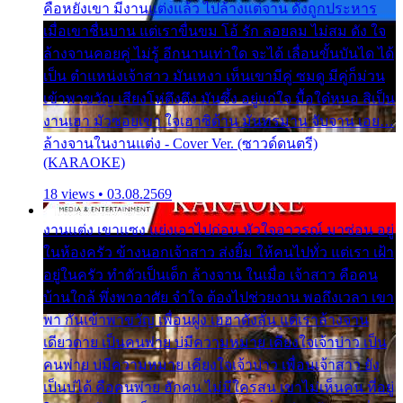
คือหยังเขา มีงานแต่งแล้ว ไปล้างแต่จาน ดั่งถูกประหาร
เมื่อเขาชื่นบาน แต่เราขื่นขม โอ้ รัก ลอยลม ไม่สม ดัง ใจ
ล้างจานคอยคู่ ไม่รู้ อีกนานเท่าใด จะได้ เลื่อนขั้นบันได ได้
เป็น ตำแหน่งเจ้าสาว มันเหงา เห็นเขามีคู่ ซมดู มีคู่ก็ม่วน
เข้าพาขวัญ เสียงโห่ตึงตึง มันซึ้ง อยู่แก่ใจ มื้อใด๋หนอ สิเป็น
งานเฮา มัวซอยเขา ใจเฮาซิด้าน มันทรมาน จับจาน เอย…
ล้างจานในงานแต่ง - Cover Ver. (ซาวด์ดนตรี)
(KARAOKE)
18 views • 03.08.2569
งานแต่ง เขาแซง แย่งเอาไปก่อน หัวใจอาวรณ์ มาซ่อน อยู่
ในห้องครัว ข้างนอกเจ้าสาว ส่งยิ้ม ให้คนไปทั่ว แต่เรา เฝ้า
อยู่ในครัว ทำตัวเป็นเด็ก ล้างจาน ในเมื่อ เจ้าสาว คือคน
บ้านใกล้ พึ่งพาอาศัย จำใจ ต้องไปช่วยงาน พอถึงเวลา เขา
พา กันเข้าพาขวัญ เพื่อนฝูง เฮฮาดังลั่น แต่เราล้างจาน
เดียวดาย เป็นคนพ่าย บ่มีความหมาย เคียงใจเจ้าบ่าว เป็น
คนพ่าย บ่มีความหมาย เคียงใจเจ้าบ่าว เพื่อนเจ้าสาว ยัง
เป็นบ่ได้ คือคนพ่าย ฮักคน ไม่มีใครสน เขาไม่เห็นคน ที่อยู่