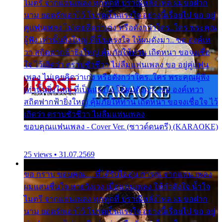
ไมตรี จากแฟนเพลง ทุกทุกที่ ปราณีหลั่งไหล ผมขอฝาก
นาม ยอดรักเอาไว้ โปรดเป็นแรงใจ อย่างนี้เรื่อยไป ขอ อยู่
คู่แฟนเพลง ไม่เคยคิดว่าเก่ง หรือดังกว่าใคร..ใคร พระคุณ
ผู้ฟัง เท่านั้นยิ่งใหญ่ ที่เป็นแรงใจ ให้ผมดังมา.. ขอ องค์เท
วา สถิตฟากฟ้ายิ่งใหญ่ คุ้มภัยให้ท่าน เถิดหนา ขอจงเชื่อ
ใจ ไว้เถิดว่า ตราบชั่วชีวา ไม่ลืมแฟนเพลง ขอ อยู่คู่แฟน
เพลง ไม่เคยคิดว่าเก่ง หรือดังกว่าใคร..ใคร พระคุณผู้ฟัง
เท่านั้นยิ่งใหญ่ ที่เป็นแรงใจ ให้ผมดังมา.. ขอ องค์เทวา
สถิตฟากฟ้ายิ่งใหญ่ คุ้มภัยให้ท่าน เถิดหนา ขอจงเชื่อใจ ไว้
เถิดว่า ตราบชั่วชีวา ไม่ลืมแฟนเพลง
ขอบคุณแฟนเพลง - Cover Ver. (ซาวด์ดนตรี) (KARAOKE)
25 views • 31.07.2569
ขอ กราบ ขอบคุณ.... ที่ได้รับไออุ่น การุณ จากแฟน เพลง
ผมแสนชื่นใจ หายวังเวง เมื่อแฟนเพลง ให้กำลังใจ น้ำใจ
ไมตรี จากแฟนเพลง ทุกทุกที่ ปราณีหลั่งไหล ผมขอฝาก
นาม ยอดรักเอาไว้ โปรดเป็นแรงใจ อย่างนี้เรื่อยไป ขอ อยู่