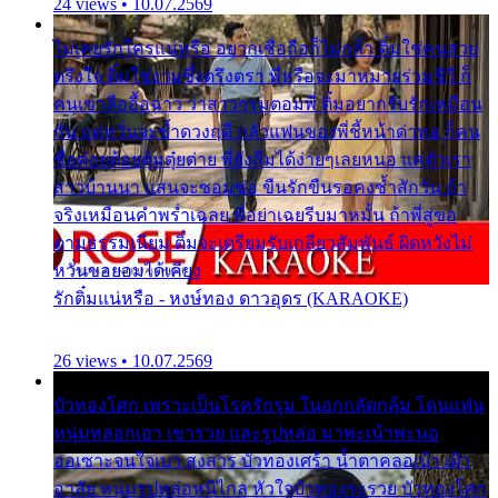
24 views • 10.07.2569
ไม่เคยรักใครแน่หรือ อยากเชื่อถือก็ไม่กล้า ติ๋มใช่คนสวย
ตรึงใจ ติ๋มใช่งามซึ้งตรึงตรา พี่หรือจะมาหมายร่วมชีวี ก็
คนเขาลืออื้อฉาว ว่าสาวๆรุมตอมพี่ ติ๋มอยากรับรักเหมือน
กัน แต่หวั่นจะช้ำดวงฤดี กลัวแฟนของพี่ชี้หน้าด่าทอ ก็คน
ชื่อต๋อยต้อยตุ้มตุ๋ยต่าย พี่ยังลืมได้ง่ายๆเลยหนอ แค่ตัวเรา
สาวบ้านนา แสนจะซอมซ่อ ขืนรักขืนรอคงช้ำสักวัน ถ้า
จริงเหมือนคำพร่ำเฉลย พี่อย่าเฉยรีบมาหมั้น ถ้าพี่สู่ขอ
ตามธรรมเนียม ติ๋มจะเตรียมรับเกลียวสัมพันธ์ ผิดหวังไม่
หวั่นขอยอมได้เคียง
รักติ๋มแน่หรือ - หงษ์ทอง ดาวอุดร (KARAOKE)
26 views • 10.07.2569
บัวทองโศก เพราะเป็นโรครักรุม ในอกกลัดกลุ้ม โดนแฟน
หนุ่มหลอกเอา เขารวย และรูปหล่อ มาพะเน้าพะนอ
ออเซาะจนใจเบา สงสาร บัวทองเศร้า น้ำตาคลอเบ้า เฝ้า
อาลัย หนุ่มรูปหล่อหนีไกล หัวใจบัวทองระรวย บัวทองโศก