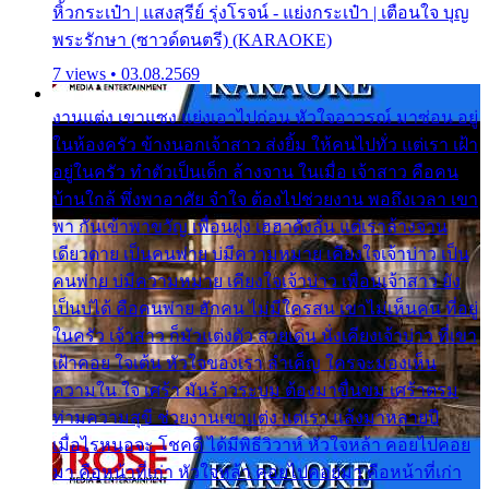
หิ้วกระเป๋า | แสงสุรีย์ รุ่งโรจน์ - แย่งกระเป๋า | เตือนใจ บุญ
พระรักษา (ซาวด์ดนตรี) (KARAOKE)
7 views • 03.08.2569
งานแต่ง เขาแซง แย่งเอาไปก่อน หัวใจอาวรณ์ มาซ่อน อยู่
ในห้องครัว ข้างนอกเจ้าสาว ส่งยิ้ม ให้คนไปทั่ว แต่เรา เฝ้า
อยู่ในครัว ทำตัวเป็นเด็ก ล้างจาน ในเมื่อ เจ้าสาว คือคน
บ้านใกล้ พึ่งพาอาศัย จำใจ ต้องไปช่วยงาน พอถึงเวลา เขา
พา กันเข้าพาขวัญ เพื่อนฝูง เฮฮาดังลั่น แต่เราล้างจาน
เดียวดาย เป็นคนพ่าย บ่มีความหมาย เคียงใจเจ้าบ่าว เป็น
คนพ่าย บ่มีความหมาย เคียงใจเจ้าบ่าว เพื่อนเจ้าสาว ยัง
เป็นบ่ได้ คือคนพ่าย ฮักคน ไม่มีใครสน เขาไม่เห็นคน ที่อยู่
ในครัว เจ้าสาว ก็มัวแต่งตัว สวยเด่น นั่งเคียงเจ้าบ่าว ที่เขา
เฝ้าคอย ใจเต้น หัวใจของเรา ลำเค็ญ ใครจะมองเห็น
ความใน ใจ เศร้า มันร้าวระบม ต้องมาขื่นขม เศร้าตรม
ท่ามความสุขี ช่วยงานเขาแต่ง แต่เรา แล้งมาหลายปี
เมื่อไรหนอจะ โชคดี ได้มีพิธีวิวาห์ หัวใจหล้า คอยไปคอย
มา คือหน้าที่เก่า หัวใจหล้า คอยไปคอยมา คือหน้าที่เก่า