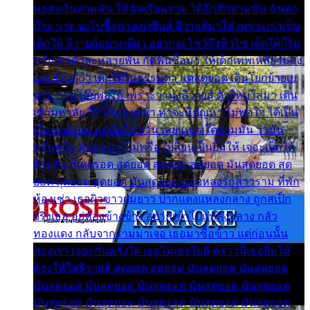
พ่อส่งเงินสามพัน ให้ฉันเรียนราม ได้อีกสักสามพัน ฉันคง
บ๊าย บาย จะไปซื้อกางเกงยีนส์ ลีวายส์มาใส่ เพราะเราเป็น
เด็กใต้ ลีวายส์อย่างเดียว อยากจะโชว์ถึงหิวโซ เด็กใต้ก็ไม่
หวั่น ตกตัวละหลายพัน กัดฟันซื้อมา ให้เด็กเทพเหลียวมอง
และต้องรู้ว่า เด็กใต้ไม่ธรรมดา แต่สุดยอด เดินโยกย้ายเย
ยวน กวนโอ๊ยพอได้ เพราะว่านุ่งลีวายส์ ตัวใหม่ใส่มา เดิน
เข้ามหาลัย จิ๊กโก๊มองหน้า ท่าจะมีปัญหา ไม่พอใจ ได้เป็น
เรื่องแน่นอน แต่ฉันไม่หวั่น เลยแหลงใต้ถามมัน ว่ามัน
พรั่นพรือ มันตอบว่าไม่พรื่อ เปลี่ยนเป็นยิ้มให้ เจอะเด็กใต้
ด้วยกัน ก็เลยรอด สุดยอด สุดยอด สุดยอด มันสุดยอด สุด
ยอด สุดยอด สุดยอด มันสุดยอด แอบหลงรักสาวราม ที่พัก
ห้องเช่า เธอผิวขาวผมยาว ปากแดงแหลงกลาง ถูกสเป็ก
จริงเธอ อยู่ห้องข้างข้าง อยากเข้าไปแหลงกลาง กลัว
ทองแดง กลับจากรามมาเจอ เธอมาซื้อข้าว แต่ก่อนนั้น
สองเรา เจอะกันครั้งใด เธอไม่เคยไยดี คราวนี้เธอยิ้มให้
ต้องให้ใส่ลีวายส์ สุดยอด สุดยอด มันสุดยอด มันสุดยอด
มันสุดยอด มันสุดยอด มันสุดยอด มันสุดยอด มันสุดยอด
มันสุดยอด มันสุดยอด มันสุดยอด มันสุดยอด มันสุดยอด