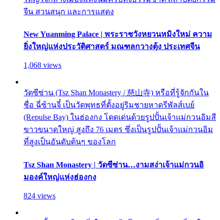
จีน สวนสนุก และการแสดง
New Yuanming Palace | พระราชวังหยวนหมิงใหม่ ความ
ยิ่งใหญ่แห่งประวัติศาสตร์ มณฑลกวางตุ้ง ประเทศจีน
1,068 views
วัดซีซ่าน (Tsz Shan Monastery / 慈山寺) หรือที่รู้จักกันใน
ชื่อ ฉี่ซ้านจี๋ เป็นวัดพุทธที่ตั้งอยู่ริมชายหาดรีพัลส์เบย์
(Repulse Bay) ในฮ่องกง โดดเด่นด้วยรูปปั้นเจ้าแม่กวนอิมสี
ขาวขนาดใหญ่ สูงถึง 76 เมตร ซึ่งเป็นรูปปั้นเจ้าแม่กวนอิม
ที่สูงเป็นอันดับต้นๆ ของโลก
Tsz Shan Monastery | วัดซีซ่าน…งามสง่าเจ้าแม่กวนอิ
มองค์ใหญ่แห่งฮ่องกง
824 views