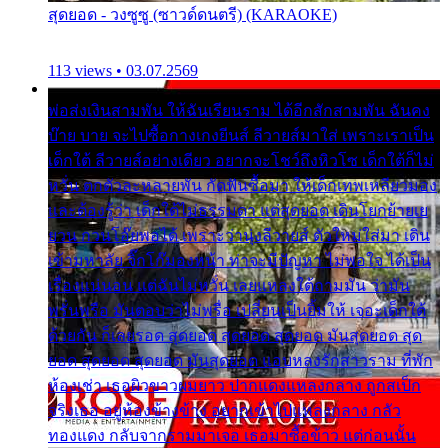
สุดยอด - วงซูซู (ซาวด์ดนตรี) (KARAOKE)
113 views • 03.07.2569
พ่อส่งเงินสามพัน ให้ฉันเรียนราม ได้อีกสักสามพัน ฉันคง
บ๊าย บาย จะไปซื้อกางเกงยีนส์ ลีวายส์มาใส่ เพราะเราเป็น
เด็กใต้ ลีวายส์อย่างเดียว อยากจะโชว์ถึงหิวโซ เด็กใต้ก็ไม่
หวั่น ตกตัวละหลายพัน กัดฟันซื้อมา ให้เด็กเทพเหลียวมอง
และต้องรู้ว่า เด็กใต้ไม่ธรรมดา แต่สุดยอด เดินโยกย้ายเย
ยวน กวนโอ๊ยพอได้ เพราะว่านุ่งลีวายส์ ตัวใหม่ใส่มา เดิน
เข้ามหาลัย จิ๊กโก๊มองหน้า ท่าจะมีปัญหา ไม่พอใจ ได้เป็น
เรื่องแน่นอน แต่ฉันไม่หวั่น เลยแหลงใต้ถามมัน ว่ามัน
พรั่นพรือ มันตอบว่าไม่พรื่อ เปลี่ยนเป็นยิ้มให้ เจอะเด็กใต้
ด้วยกัน ก็เลยรอด สุดยอด สุดยอด สุดยอด มันสุดยอด สุด
ยอด สุดยอด สุดยอด มันสุดยอด แอบหลงรักสาวราม ที่พัก
ห้องเช่า เธอผิวขาวผมยาว ปากแดงแหลงกลาง ถูกสเป็ก
จริงเธอ อยู่ห้องข้างข้าง อยากเข้าไปแหลงกลาง กลัว
ทองแดง กลับจากรามมาเจอ เธอมาซื้อข้าว แต่ก่อนนั้น