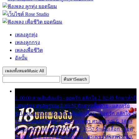
เพลงลูกทุ่ง
เพลงลูกกรุง
เพลงเพื่อชีวิต
อัลบั้ม
เพลงทั้งหมด
Music All
ค้นหา
Search
1. 00:00 สามสิบยังแจ๋ว - ยอดรัก สลักใจ 2. 02:49 รักมาห้าปี
- ศรเพชร ศรสุพรรณ 3. 05:57 รักสาวเสื้อลาย - แสงสุรีย์
รุ่งโรจน์ 4. 09:51 รักสะท้านดินสะเทือน - ยอดรัก สลักใจ 5.
12:23 มอเตอร์ไซค์ทำหล่น - ศรเพชร ศรสุพรรณ 6. 14:49
หิ้วกระเป๋า - แสงสุรีย์ รุ่งโรจน์ 7. 17:57 รักเผื่อเลือก - ยอด
รัก สลักใจ 8. 21:21 น้ำตาไอ้หนุ่ม - ศรเพชร ศรสุพรรณ 9.