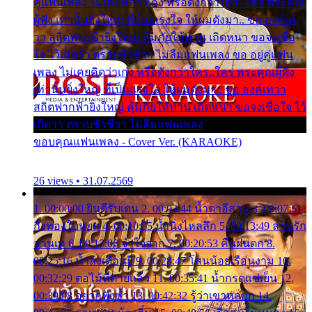
คู่แฟนเพลง ไม่เคยคิดว่าเก่ง หรือดังกว่าใคร..ใคร พระคุณ
ผู้ฟัง เท่านั้นยิ่งใหญ่ ที่เป็นแรงใจ ให้ผมดังมา.. ขอ องค์เท
วา สถิตฟากฟ้ายิ่งใหญ่ คุ้มภัยให้ท่าน เถิดหนา ขอจงเชื่อ
ใจ ไว้เถิดว่า ตราบชั่วชีวา ไม่ลืมแฟนเพลง ขอ อยู่คู่แฟน
เพลง ไม่เคยคิดว่าเก่ง หรือดังกว่าใคร..ใคร พระคุณผู้ฟัง
เท่านั้นยิ่งใหญ่ ที่เป็นแรงใจ ให้ผมดังมา.. ขอ องค์เทวา
สถิตฟากฟ้ายิ่งใหญ่ คุ้มภัยให้ท่าน เถิดหนา ขอจงเชื่อใจ ไว้
เถิดว่า ตราบชั่วชีวา ไม่ลืมแฟนเพลง
ขอบคุณแฟนเพลง - Cover Ver. (KARAOKE)
26 views • 31.07.2569
1. 00:00:00 ยินดีรับเดน 2. 00:03:44 น้ำตาอีสาน 3. 00:07:51
กิ่งทองใบหยก 4. 00:10:35 น้ำนิ่งไหลลึก 5. 00:13:49 ลานรัก
ลานเท 6. 00:17:06 จำใจจาก 7. 00:20:53 คืนฝนตก 8.
00:25:16 น้ำลงเดือนยี่ 9. 00:28:47 โสนน้อยเรือนงาม 10.
00:32:29 ตอไม้ที่ตายแล้ว 11. 00:35:41 น้ำกรดแช่เย็น 12.
00:39:08 อยากฟังซ้ำ 13. 00:42:32 รู้ว่าเขาหลอก 14.