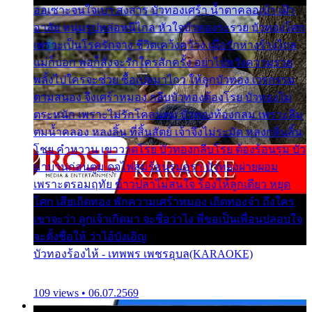
ออเซาะจนใจเบา สงสาร บัวทองเศร้า น้ำตาคลอเบ้า เฝ้า
อาลัย หนุ่มรูปหล่อหนีไกล หัวใจบัวทองระรวย บัวทองโศก
เพราะเป็นโรครักจาง ชีวิตเคว้งคว้าง เมื่อรักห่างร้างไกล
แม่ก็บอก พ่อก็สั่งจะรักใครสักครั้ง อย่าไปหวังความรวย
พลั้งไปใครจะช่วย ซื้อเปลมาไกว ให้ลูกบัวทอง เวรกรรม
ตามสนอง จึงเศร้าหมอง กลีบบัวทองต้องโรย บัวทองไม่
ตระหนัก เพราะไม่รักโคลนตม บัวทองท้องกลม เพราะลืม
ตมน้ำคลอง หลงลิ้น ที่สิ้นสัตย์ เจ้าจึงไม่ระมัด หลงกลิ่นลิ้น
โชย คำหวาน เขาวาดโรย บัวทองกลีบโรย ต้องร้อนรุม บัว
มาบานก่อนตูม ดุจไฟสุมร้อนรุมอุรา บัวทองผ่ายผอม
เพราะตรอมฤทัย ข้าวปลาไม่สนใจ ร้องไห้ลูกเดียว หยุด
โศก เสียเถิดทอง พักความเศร้าหมอง เถิดทองจ๋า ถึงใคร
เขาจะว่า ลูกเจ้าเกิดมา จะชื่อว่าไง พี่ขอเป็นเพื่อนปลอบใจ
จะตั้งชื่อให้ ว่าไอ้บังเอิญ
บัวทองร้องไห้ - เทพพร เพชรอุบล(KARAOKE)
109 views • 06.07.2569