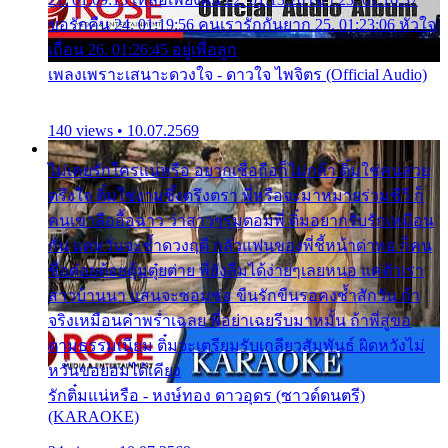
ขอรักคืน 24. 01:19:56 คนเรารักกันยาก 25. 01:23:06 หัวใจ
เถื่อน 26. 01:26:45 อยู่เพื่อลูก
เพลงเพราะเสนาะดวงใจ - ดาวใจ ไพจิตร (Official Audio)
140 views • 10.07.2569
ไม่เคยรักใครแน่หรือ อยากเชื่อถือก็ไม่กล้า ติ๋มใช่คนสวย
ตรึงใจ ติ๋มใช่งามซึ้งตรึงตรา พี่หรือจะมาหมายร่วมชีวี ก็
คนเขาลืออื้อฉาว ว่าสาวๆรุมตอมพี่ ติ๋มอยากรับรักเหมือน
กัน แต่หวั่นจะช้ำดวงฤดี กลัวแฟนของพี่ชี้หน้าด่าทอ ก็คน
ชื่อต๋อยต้อยตุ้มตุ๋ยต่าย พี่ยังลืมได้ง่ายๆเลยหนอ แค่ตัวเรา
สาวบ้านนา แสนจะซอมซ่อ ขืนรักขืนรอคงช้ำสักวัน ถ้า
จริงเหมือนคำพร่ำเฉลย พี่อย่าเฉยรีบมาหมั้น ถ้าพี่สู่ขอ
ตามธรรมเนียม ติ๋มจะเตรียมรับเกลียวสัมพันธ์ ผิดหวังไม่
หวั่นขอยอมได้เคียง
รักติ๋มแน่หรือ - หงษ์ทอง ดาวอุดร (ซาวด์ดนตรี)
(KARAOKE)