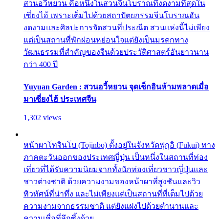
สวนอวี้หยวน คือหนึ่งในสวนจีนโบราณที่งดงามที่สุดใน
เซี่ยงไฮ้ เพราะเต็มไปด้วยสถาปัตยกรรมจีนโบราณอัน
งดงามและศิลปะการจัดสวนที่ประณีต สวนแห่งนี้ไม่เพียง
แต่เป็นสถานที่พักผ่อนหย่อนใจแต่ยังเป็นมรดกทาง
วัฒนธรรมที่สำคัญของจีนด้วยประวัติศาสตร์อันยาวนาน
กว่า 400 ปี
Yuyuan Garden : สวนอวี้หยวน จุดเช็กอินห้ามพลาดเมื่อ
มาเซี่ยงไฮ้ ประเทศจีน
1,302 views
หน้าผาโทจินโบ (Tojinbo) ตั้งอยู่ในจังหวัดฟุกุอิ (Fukui) ทาง
ภาคตะวันออกของประเทศญี่ปุ่น เป็นหนึ่งในสถานที่ท่อง
เที่ยวที่ได้รับความนิยมจากทั้งนักท่องเที่ยวชาวญี่ปุ่นและ
ชาวต่างชาติ ด้วยความงามของหน้าผาที่สูงชันและวิว
ทิวทัศน์ที่น่าทึ่ง และไม่เพียงแต่เป็นสถานที่ที่เต็มไปด้วย
ความงามจากธรรมชาติ แต่ยังแฝงไปด้วยตำนานและ
ความเชื่อที่ลึกซึ้งด้วย