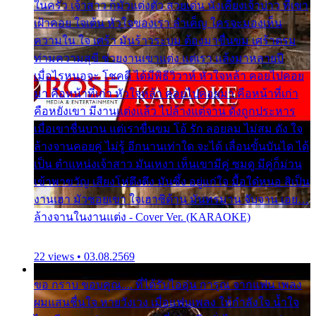
ในครัว เจ้าสาว ก็มัวแต่งตัว สวยเด่น นั่งเคียงเจ้าบ่าว ที่เขา
เฝ้าคอย ใจเต้น หัวใจของเรา ลำเค็ญ ใครจะมองเห็น
ความใน ใจ เศร้า มันร้าวระบม ต้องมาขื่นขม เศร้าตรม
ท่ามความสุขี ช่วยงานเขาแต่ง แต่เรา แล้งมาหลายปี
เมื่อไรหนอจะ โชคดี ได้มีพิธีวิวาห์ หัวใจหล้า คอยไปคอย
มา คือหน้าที่เก่า หัวใจหล้า คอยไปคอยมา คือหน้าที่เก่า
คือหยังเขา มีงานแต่งแล้ว ไปล้างแต่จาน ดั่งถูกประหาร
เมื่อเขาชื่นบาน แต่เราขื่นขม โอ้ รัก ลอยลม ไม่สม ดัง ใจ
ล้างจานคอยคู่ ไม่รู้ อีกนานเท่าใด จะได้ เลื่อนขั้นบันได ได้
เป็น ตำแหน่งเจ้าสาว มันเหงา เห็นเขามีคู่ ซมดู มีคู่ก็ม่วน
เข้าพาขวัญ เสียงโห่ตึงตึง มันซึ้ง อยู่แก่ใจ มื้อใด๋หนอ สิเป็น
งานเฮา มัวซอยเขา ใจเฮาซิด้าน มันทรมาน จับจาน เอย…
ล้างจานในงานแต่ง - Cover Ver. (KARAOKE)
22 views • 03.08.2569
ขอ กราบ ขอบคุณ.... ที่ได้รับไออุ่น การุณ จากแฟน เพลง
ผมแสนชื่นใจ หายวังเวง เมื่อแฟนเพลง ให้กำลังใจ น้ำใจ