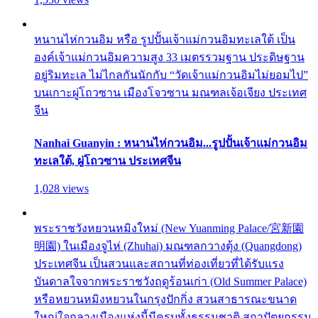
หนานไห่กวนอิม หรือ รูปปั้นเจ้าแม่กวนอิมทะเลใต้ เป็น
องค์เจ้าแม่กวนอิมความสูง 33 เมตรรวมฐาน ประดิษฐาน
อยู่ริมทะเล ไม่ไกลกันนักกับ “วัดเจ้าแม่กวนอิมไม่ยอมไป”
บนเกาะผู่โถวซาน เมืองโจวซาน มณฑลเจ้อเจียง ประเทศ
จีน
Nanhai Guanyin : หนานไห่กวนอิม...รูปปั้นเจ้าแม่กวนอิม
ทะเลใต้, ผู่โถวซาน ประเทศจีน
1,028 views
พระราชวังหยวนหมิงใหม่ (New Yuanming Palace/宮新園
明園) ในเมืองจูไห่ (Zhuhai) มณฑลกวางตุ้ง (Quangdong)
ประเทศจีน เป็นสวนและสถานที่ท่องเที่ยวที่ได้รับแรง
บันดาลใจจากพระราชวังฤดูร้อนเก่า (Old Summer Palace)
หรือหยวนหมิงหยวนในกรุงปักกิ่ง สวนสาธารณะขนาด
ใหญ่ใจกลางเมืองแห่งนี้มีครบทั้งธรรมชาติ สถาปัตยกรรม