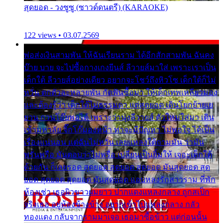
สุดยอด - วงซูซู (ซาวด์ดนตรี) (KARAOKE)
122 views • 03.07.2569
พ่อส่งเงินสามพัน ให้ฉันเรียนราม ได้อีกสักสามพัน ฉันคง
บ๊าย บาย จะไปซื้อกางเกงยีนส์ ลีวายส์มาใส่ เพราะเราเป็น
เด็กใต้ ลีวายส์อย่างเดียว อยากจะโชว์ถึงหิวโซ เด็กใต้ก็ไม่
หวั่น ตกตัวละหลายพัน กัดฟันซื้อมา ให้เด็กเทพเหลียวมอง
และต้องรู้ว่า เด็กใต้ไม่ธรรมดา แต่สุดยอด เดินโยกย้ายเย
ยวน กวนโอ๊ยพอได้ เพราะว่านุ่งลีวายส์ ตัวใหม่ใส่มา เดิน
เข้ามหาลัย จิ๊กโก๊มองหน้า ท่าจะมีปัญหา ไม่พอใจ ได้เป็น
เรื่องแน่นอน แต่ฉันไม่หวั่น เลยแหลงใต้ถามมัน ว่ามัน
พรั่นพรือ มันตอบว่าไม่พรื่อ เปลี่ยนเป็นยิ้มให้ เจอะเด็กใต้
ด้วยกัน ก็เลยรอด สุดยอด สุดยอด สุดยอด มันสุดยอด สุด
ยอด สุดยอด สุดยอด มันสุดยอด แอบหลงรักสาวราม ที่พัก
ห้องเช่า เธอผิวขาวผมยาว ปากแดงแหลงกลาง ถูกสเป็ก
จริงเธอ อยู่ห้องข้างข้าง อยากเข้าไปแหลงกลาง กลัว
ทองแดง กลับจากรามมาเจอ เธอมาซื้อข้าว แต่ก่อนนั้น