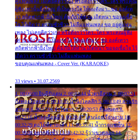
คู่แฟนเพลง ไม่เคยคิดว่าเก่ง หรือดังกว่าใคร..ใคร พระคุณ
ผู้ฟัง เท่านั้นยิ่งใหญ่ ที่เป็นแรงใจ ให้ผมดังมา.. ขอ องค์เท
วา สถิตฟากฟ้ายิ่งใหญ่ คุ้มภัยให้ท่าน เถิดหนา ขอจงเชื่อ
ใจ ไว้เถิดว่า ตราบชั่วชีวา ไม่ลืมแฟนเพลง ขอ อยู่คู่แฟน
เพลง ไม่เคยคิดว่าเก่ง หรือดังกว่าใคร..ใคร พระคุณผู้ฟัง
เท่านั้นยิ่งใหญ่ ที่เป็นแรงใจ ให้ผมดังมา.. ขอ องค์เทวา
สถิตฟากฟ้ายิ่งใหญ่ คุ้มภัยให้ท่าน เถิดหนา ขอจงเชื่อใจ ไว้
เถิดว่า ตราบชั่วชีวา ไม่ลืมแฟนเพลง
ขอบคุณแฟนเพลง - Cover Ver. (KARAOKE)
33 views • 31.07.2569
1. 00:00:00 ยินดีรับเดน 2. 00:03:44 น้ำตาอีสาน 3. 00:07:51
กิ่งทองใบหยก 4. 00:10:35 น้ำนิ่งไหลลึก 5. 00:13:49 ลานรัก
ลานเท 6. 00:17:06 จำใจจาก 7. 00:20:53 คืนฝนตก 8.
00:25:16 น้ำลงเดือนยี่ 9. 00:28:47 โสนน้อยเรือนงาม 10.
00:32:29 ตอไม้ที่ตายแล้ว 11. 00:35:41 น้ำกรดแช่เย็น 12.
00:39:08 อยากฟังซ้ำ 13. 00:42:32 รู้ว่าเขาหลอก 14.