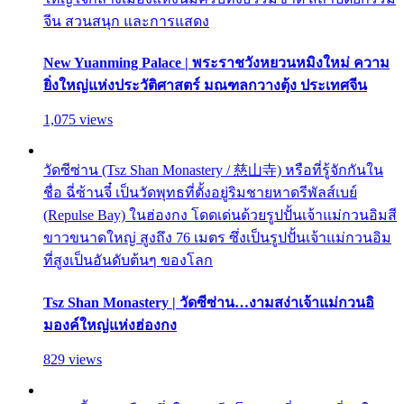
จีน สวนสนุก และการแสดง
New Yuanming Palace | พระราชวังหยวนหมิงใหม่ ความ
ยิ่งใหญ่แห่งประวัติศาสตร์ มณฑลกวางตุ้ง ประเทศจีน
1,075 views
วัดซีซ่าน (Tsz Shan Monastery / 慈山寺) หรือที่รู้จักกันใน
ชื่อ ฉี่ซ้านจี๋ เป็นวัดพุทธที่ตั้งอยู่ริมชายหาดรีพัลส์เบย์
(Repulse Bay) ในฮ่องกง โดดเด่นด้วยรูปปั้นเจ้าแม่กวนอิมสี
ขาวขนาดใหญ่ สูงถึง 76 เมตร ซึ่งเป็นรูปปั้นเจ้าแม่กวนอิม
ที่สูงเป็นอันดับต้นๆ ของโลก
Tsz Shan Monastery | วัดซีซ่าน…งามสง่าเจ้าแม่กวนอิ
มองค์ใหญ่แห่งฮ่องกง
829 views