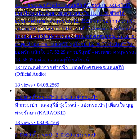
24:27 สามเณรกำพร้า - แสงสุรีย์ รุ่งโรจน์ 10. 28:08 ไม่มี
เวลาไปหาเมียน้อย - ยอดรัก สลักใจ 11. 31:29 ชีวิตไอ้
ธรรม - ศรเพชร ศรสุพรรณ 12. 35:26 ทหารอากาศขาดรัก
- แสงสุรีย์ รุ่งโรจน์ 13. 39:01 คนหัวใจโทรม - ยอดรัก สลัก
ใจ 14. 42:49 ไอ้หวังตายแน่ - ศรเพชร ศรสุพรรณ 15. 46:35
ธาตุแท้ของเธอ - แสงสุรีย์ รุ่งโรจน์ 16. 49:57 กำนันกำใน -
ยอดรัก สลักใจ 17. 52:29 สาวบริสุทธิ์ - ศรเพชร ศรสุพรรณ
18. 56:05 แต๋วจ๋า - แสงสุรีย์ รุ่งโรจน์
18 บทเพลงดังจากฟากฟ้า - ยอดรัก/ศรเพชร/แสงสุรีย์
(Official Audio)
18 views • 04.08.2569
1. 00:00 หิ้วกระเป๋า 2. 03:30 แย่งกระเป๋า
หิ้วกระเป๋า | แสงสุรีย์ รุ่งโรจน์ - แย่งกระเป๋า | เตือนใจ บุญ
พระรักษา (KARAOKE)
18 views • 03.08.2569
1. 00:00 หิ้วกระเป๋า 2. 03:30 แย่งกระเป๋า