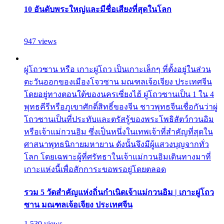
10 อันดับพระใหญ่และมีชื่อเสียงที่สุดในโลก
947 views
ผู่โถวซาน หรือ เกาะผู่โถว เป็นเกาะเล็กๆ ที่ตั้งอยู่ในส่วน
ตะวันออกของเมืองโจวซาน มณฑลเจ้อเจียง ประเทศจีน
โดยอยู่ทางตอนใต้ของนครเซี่ยงไฮ้ ผู่โถวซานเป็น 1 ใน 4
พุทธคีรีหรือภูเขาศักดิ์สิทธิ์ของจีน ชาวพุทธจีนเชื่อกันว่าผู่
โถวซานเป็นที่ประทับและตรัสรู้ของพระโพธิสัตว์กวนอิม
หรือเจ้าแม่กวนอิม ซึ่งเป็นหนึ่งในเทพเจ้าที่สำคัญที่สุดใน
ศาสนาพุทธนิกายมหายาน ดังนั้นจึงมีผู้แสวงบุญจากทั่ว
โลก โดยเฉพาะผู้ที่ศรัทธาในเจ้าแม่กวนอิมเดินทางมาที่
เกาะแห่งนี้เพื่อสักการะขอพรอยู่โดยตลอด
รวม 5 วัดสำคัญแห่งถิ่นกำเนิดเจ้าแม่กวนอิม | เกาะผู่โถว
ซาน มณฑลเจ้อเจียง ประเทศจีน
1,530 views