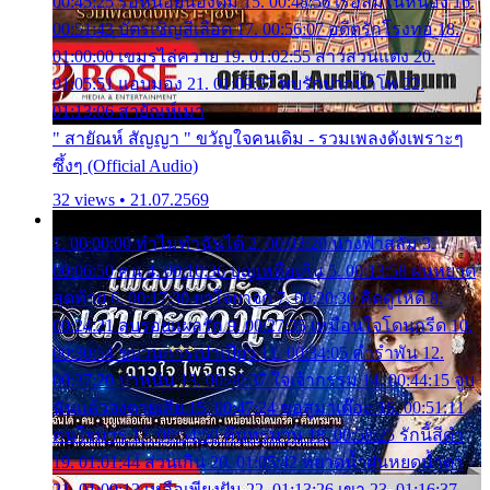
00:45:25 รอหน่อยน้องติ๋ม 15. 00:48:56 เรือล่มในหนอง 16.
00:51:43 บัตรเชิญสีเลือด 17. 00:56:07 อดีตรักโรงทอ 18.
01:00:00 เขมรไล่ควาย 19. 01:02:55 สาวสวนแตง 20.
01:05:51 แอบมอง 21. 01:09:27 พบรักปากน้ำโพ 22.
01:13:06 สายัณห์เมา
" สายัณห์ สัญญา " ขวัญใจคนเดิม - รวมเพลงดังเพราะๆ
ซึ้งๆ (Official Audio)
32 views • 21.07.2569
1. 00:00:00 ทำไมทำฉันได้ 2. 00:03:20 นางฟ้าสลัม 3.
00:06:50 คน 4. 00:10:36 บุญเหลือเกิน 5. 00:13:58 ฝนหยาด
สุดท้าย 6. 00:17:30 ยาใจยาจก 7. 00:20:30 คิดดูให้ดี 8.
00:24:21 ลบรอยแผลรัก 9. 00:27:35 เหมือนใจโดนกรีด 10.
00:30:54 ขบวนการเปาเปียว 11. 00:34:05 คำรำพัน 12.
00:37:20 ปาหนัน 13. 00:40:37 ใจเจ้ากรรม 14. 00:44:15 จูบ
ฉันแล้วจงตายเสีย 15. 00:47:24 ขอสูมาเต๊อะ 16. 00:51:11
คนใจมาร 17. 00:54:50 คืนทรมาน 18. 00:58:25 รักนี้สีดำ
19. 01:01:44 ส่วนเกิน 20. 01:05:42 หยาดน้ำฝนหยดน้ำตา
21. 01:09:13 เหลือเพียงฝัน 22. 01:13:26 เขา 23. 01:16:37