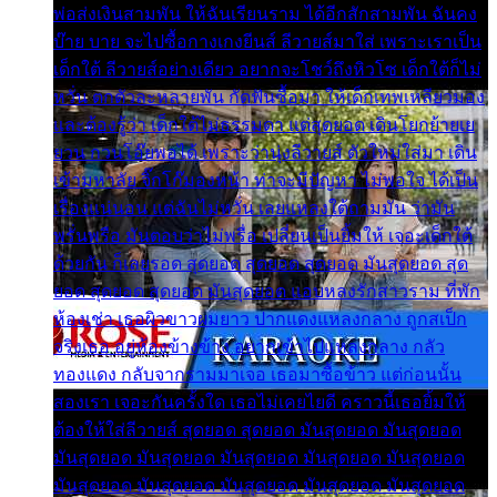
พ่อส่งเงินสามพัน ให้ฉันเรียนราม ได้อีกสักสามพัน ฉันคง
บ๊าย บาย จะไปซื้อกางเกงยีนส์ ลีวายส์มาใส่ เพราะเราเป็น
เด็กใต้ ลีวายส์อย่างเดียว อยากจะโชว์ถึงหิวโซ เด็กใต้ก็ไม่
หวั่น ตกตัวละหลายพัน กัดฟันซื้อมา ให้เด็กเทพเหลียวมอง
และต้องรู้ว่า เด็กใต้ไม่ธรรมดา แต่สุดยอด เดินโยกย้ายเย
ยวน กวนโอ๊ยพอได้ เพราะว่านุ่งลีวายส์ ตัวใหม่ใส่มา เดิน
เข้ามหาลัย จิ๊กโก๊มองหน้า ท่าจะมีปัญหา ไม่พอใจ ได้เป็น
เรื่องแน่นอน แต่ฉันไม่หวั่น เลยแหลงใต้ถามมัน ว่ามัน
พรั่นพรือ มันตอบว่าไม่พรื่อ เปลี่ยนเป็นยิ้มให้ เจอะเด็กใต้
ด้วยกัน ก็เลยรอด สุดยอด สุดยอด สุดยอด มันสุดยอด สุด
ยอด สุดยอด สุดยอด มันสุดยอด แอบหลงรักสาวราม ที่พัก
ห้องเช่า เธอผิวขาวผมยาว ปากแดงแหลงกลาง ถูกสเป็ก
จริงเธอ อยู่ห้องข้างข้าง อยากเข้าไปแหลงกลาง กลัว
ทองแดง กลับจากรามมาเจอ เธอมาซื้อข้าว แต่ก่อนนั้น
สองเรา เจอะกันครั้งใด เธอไม่เคยไยดี คราวนี้เธอยิ้มให้
ต้องให้ใส่ลีวายส์ สุดยอด สุดยอด มันสุดยอด มันสุดยอด
มันสุดยอด มันสุดยอด มันสุดยอด มันสุดยอด มันสุดยอด
มันสุดยอด มันสุดยอด มันสุดยอด มันสุดยอด มันสุดยอด