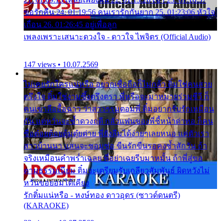
ขอรักคืน 24. 01:19:56 คนเรารักกันยาก 25. 01:23:06 หัวใจ
เถื่อน 26. 01:26:45 อยู่เพื่อลูก
เพลงเพราะเสนาะดวงใจ - ดาวใจ ไพจิตร (Official Audio)
147 views • 10.07.2569
ไม่เคยรักใครแน่หรือ อยากเชื่อถือก็ไม่กล้า ติ๋มใช่คนสวย
ตรึงใจ ติ๋มใช่งามซึ้งตรึงตรา พี่หรือจะมาหมายร่วมชีวี ก็
คนเขาลืออื้อฉาว ว่าสาวๆรุมตอมพี่ ติ๋มอยากรับรักเหมือน
กัน แต่หวั่นจะช้ำดวงฤดี กลัวแฟนของพี่ชี้หน้าด่าทอ ก็คน
ชื่อต๋อยต้อยตุ้มตุ๋ยต่าย พี่ยังลืมได้ง่ายๆเลยหนอ แค่ตัวเรา
สาวบ้านนา แสนจะซอมซ่อ ขืนรักขืนรอคงช้ำสักวัน ถ้า
จริงเหมือนคำพร่ำเฉลย พี่อย่าเฉยรีบมาหมั้น ถ้าพี่สู่ขอ
ตามธรรมเนียม ติ๋มจะเตรียมรับเกลียวสัมพันธ์ ผิดหวังไม่
หวั่นขอยอมได้เคียง
รักติ๋มแน่หรือ - หงษ์ทอง ดาวอุดร (ซาวด์ดนตรี)
(KARAOKE)