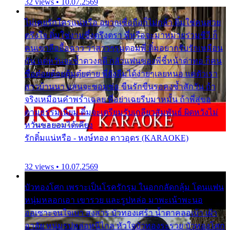
32 views • 10.07.2569
ไม่เคยรักใครแน่หรือ อยากเชื่อถือก็ไม่กล้า ติ๋มใช่คนสวย
ตรึงใจ ติ๋มใช่งามซึ้งตรึงตรา พี่หรือจะมาหมายร่วมชีวี ก็
คนเขาลืออื้อฉาว ว่าสาวๆรุมตอมพี่ ติ๋มอยากรับรักเหมือน
กัน แต่หวั่นจะช้ำดวงฤดี กลัวแฟนของพี่ชี้หน้าด่าทอ ก็คน
ชื่อต๋อยต้อยตุ้มตุ๋ยต่าย พี่ยังลืมได้ง่ายๆเลยหนอ แค่ตัวเรา
สาวบ้านนา แสนจะซอมซ่อ ขืนรักขืนรอคงช้ำสักวัน ถ้า
จริงเหมือนคำพร่ำเฉลย พี่อย่าเฉยรีบมาหมั้น ถ้าพี่สู่ขอ
ตามธรรมเนียม ติ๋มจะเตรียมรับเกลียวสัมพันธ์ ผิดหวังไม่
หวั่นขอยอมได้เคียง
รักติ๋มแน่หรือ - หงษ์ทอง ดาวอุดร (KARAOKE)
32 views • 10.07.2569
บัวทองโศก เพราะเป็นโรครักรุม ในอกกลัดกลุ้ม โดนแฟน
หนุ่มหลอกเอา เขารวย และรูปหล่อ มาพะเน้าพะนอ
ออเซาะจนใจเบา สงสาร บัวทองเศร้า น้ำตาคลอเบ้า เฝ้า
อาลัย หนุ่มรูปหล่อหนีไกล หัวใจบัวทองระรวย บัวทองโศก