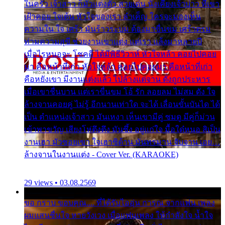
ในครัว เจ้าสาว ก็มัวแต่งตัว สวยเด่น นั่งเคียงเจ้าบ่าว ที่เขา
เฝ้าคอย ใจเต้น หัวใจของเรา ลำเค็ญ ใครจะมองเห็น
ความใน ใจ เศร้า มันร้าวระบม ต้องมาขื่นขม เศร้าตรม
ท่ามความสุขี ช่วยงานเขาแต่ง แต่เรา แล้งมาหลายปี
เมื่อไรหนอจะ โชคดี ได้มีพิธีวิวาห์ หัวใจหล้า คอยไปคอย
มา คือหน้าที่เก่า หัวใจหล้า คอยไปคอยมา คือหน้าที่เก่า
คือหยังเขา มีงานแต่งแล้ว ไปล้างแต่จาน ดั่งถูกประหาร
เมื่อเขาชื่นบาน แต่เราขื่นขม โอ้ รัก ลอยลม ไม่สม ดัง ใจ
ล้างจานคอยคู่ ไม่รู้ อีกนานเท่าใด จะได้ เลื่อนขั้นบันได ได้
เป็น ตำแหน่งเจ้าสาว มันเหงา เห็นเขามีคู่ ซมดู มีคู่ก็ม่วน
เข้าพาขวัญ เสียงโห่ตึงตึง มันซึ้ง อยู่แก่ใจ มื้อใด๋หนอ สิเป็น
งานเฮา มัวซอยเขา ใจเฮาซิด้าน มันทรมาน จับจาน เอย…
ล้างจานในงานแต่ง - Cover Ver. (KARAOKE)
29 views • 03.08.2569
ขอ กราบ ขอบคุณ.... ที่ได้รับไออุ่น การุณ จากแฟน เพลง
ผมแสนชื่นใจ หายวังเวง เมื่อแฟนเพลง ให้กำลังใจ น้ำใจ