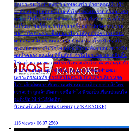
ออเซาะจนใจเบา สงสาร บัวทองเศร้า น้ำตาคลอเบ้า เฝ้า
อาลัย หนุ่มรูปหล่อหนีไกล หัวใจบัวทองระรวย บัวทองโศก
เพราะเป็นโรครักจาง ชีวิตเคว้งคว้าง เมื่อรักห่างร้างไกล
แม่ก็บอก พ่อก็สั่งจะรักใครสักครั้ง อย่าไปหวังความรวย
พลั้งไปใครจะช่วย ซื้อเปลมาไกว ให้ลูกบัวทอง เวรกรรม
ตามสนอง จึงเศร้าหมอง กลีบบัวทองต้องโรย บัวทองไม่
ตระหนัก เพราะไม่รักโคลนตม บัวทองท้องกลม เพราะลืม
ตมน้ำคลอง หลงลิ้น ที่สิ้นสัตย์ เจ้าจึงไม่ระมัด หลงกลิ่นลิ้น
โชย คำหวาน เขาวาดโรย บัวทองกลีบโรย ต้องร้อนรุม บัว
มาบานก่อนตูม ดุจไฟสุมร้อนรุมอุรา บัวทองผ่ายผอม
เพราะตรอมฤทัย ข้าวปลาไม่สนใจ ร้องไห้ลูกเดียว หยุด
โศก เสียเถิดทอง พักความเศร้าหมอง เถิดทองจ๋า ถึงใคร
เขาจะว่า ลูกเจ้าเกิดมา จะชื่อว่าไง พี่ขอเป็นเพื่อนปลอบใจ
จะตั้งชื่อให้ ว่าไอ้บังเอิญ
บัวทองร้องไห้ - เทพพร เพชรอุบล(KARAOKE)
116 views • 06.07.2569