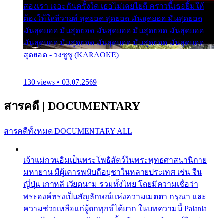
สองเรา เจอะกันครั้งใด เธอไม่เคยไยดี คราวนี้เธอยิ้มให้
ต้องให้ใส่ลีวายส์ สุดยอด สุดยอด มันสุดยอด มันสุดยอด
มันสุดยอด มันสุดยอด มันสุดยอด มันสุดยอด มันสุดยอด
มันสุดยอด มันสุดยอด มันสุดยอด มันสุดยอด มันสุดยอด
สุดยอด - วงซูซู (KARAOKE)
130 views • 03.07.2569
สารคดี
|
DOCUMENTARY
สารคดีทั้งหมด
DOCUMENTARY ALL
เจ้าแม่กวนอิมเป็นพระโพธิสัตว์ในพระพุทธศาสนานิกาย
มหายาน มีผู้เคารพนับถือบูชาในหลายประเทศ เช่น จีน
ญี่ปุ่น เกาหลี เวียดนาม รวมทั้งไทย โดยมีความเชื่อว่า
พระองค์ทรงเป็นสัญลักษณ์แห่งความเมตตา กรุณา และ
ความช่วยเหลือแก่ผู้ตกทุกข์ได้ยาก ในบทความนี้ Palanla