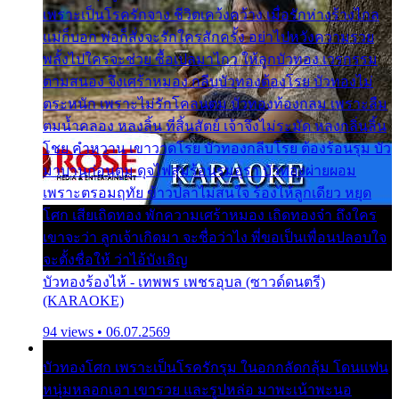
เพราะเป็นโรครักจาง ชีวิตเคว้งคว้าง เมื่อรักห่างร้างไกล
แม่ก็บอก พ่อก็สั่งจะรักใครสักครั้ง อย่าไปหวังความรวย
พลั้งไปใครจะช่วย ซื้อเปลมาไกว ให้ลูกบัวทอง เวรกรรม
ตามสนอง จึงเศร้าหมอง กลีบบัวทองต้องโรย บัวทองไม่
ตระหนัก เพราะไม่รักโคลนตม บัวทองท้องกลม เพราะลืม
ตมน้ำคลอง หลงลิ้น ที่สิ้นสัตย์ เจ้าจึงไม่ระมัด หลงกลิ่นลิ้น
โชย คำหวาน เขาวาดโรย บัวทองกลีบโรย ต้องร้อนรุม บัว
มาบานก่อนตูม ดุจไฟสุมร้อนรุมอุรา บัวทองผ่ายผอม
เพราะตรอมฤทัย ข้าวปลาไม่สนใจ ร้องไห้ลูกเดียว หยุด
โศก เสียเถิดทอง พักความเศร้าหมอง เถิดทองจ๋า ถึงใคร
เขาจะว่า ลูกเจ้าเกิดมา จะชื่อว่าไง พี่ขอเป็นเพื่อนปลอบใจ
จะตั้งชื่อให้ ว่าไอ้บังเอิญ
บัวทองร้องไห้ - เทพพร เพชรอุบล (ซาวด์ดนตรี)
(KARAOKE)
94 views • 06.07.2569
บัวทองโศก เพราะเป็นโรครักรุม ในอกกลัดกลุ้ม โดนแฟน
หนุ่มหลอกเอา เขารวย และรูปหล่อ มาพะเน้าพะนอ