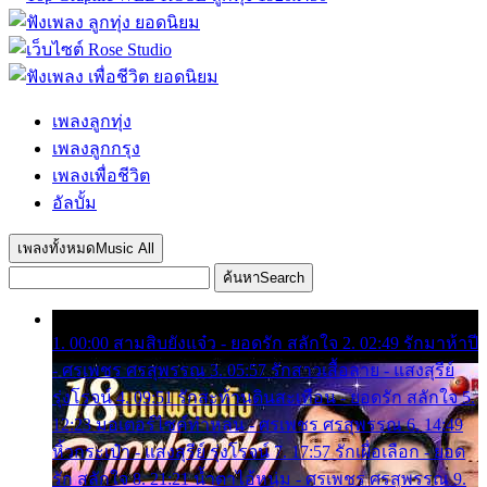
เพลงลูกทุ่ง
เพลงลูกกรุง
เพลงเพื่อชีวิต
อัลบั้ม
เพลงทั้งหมด
Music All
ค้นหา
Search
1. 00:00 สามสิบยังแจ๋ว - ยอดรัก สลักใจ 2. 02:49 รักมาห้าปี
- ศรเพชร ศรสุพรรณ 3. 05:57 รักสาวเสื้อลาย - แสงสุรีย์
รุ่งโรจน์ 4. 09:51 รักสะท้านดินสะเทือน - ยอดรัก สลักใจ 5.
12:23 มอเตอร์ไซค์ทำหล่น - ศรเพชร ศรสุพรรณ 6. 14:49
หิ้วกระเป๋า - แสงสุรีย์ รุ่งโรจน์ 7. 17:57 รักเผื่อเลือก - ยอด
รัก สลักใจ 8. 21:21 น้ำตาไอ้หนุ่ม - ศรเพชร ศรสุพรรณ 9.