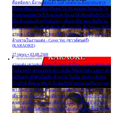
คือหยังเขา มีงานแต่งแล้ว ไปล้างแต่จาน ดั่งถูกประหาร
เมื่อเขาชื่นบาน แต่เราขื่นขม โอ้ รัก ลอยลม ไม่สม ดัง ใจ
ล้างจานคอยคู่ ไม่รู้ อีกนานเท่าใด จะได้ เลื่อนขั้นบันได ได้
เป็น ตำแหน่งเจ้าสาว มันเหงา เห็นเขามีคู่ ซมดู มีคู่ก็ม่วน
เข้าพาขวัญ เสียงโห่ตึงตึง มันซึ้ง อยู่แก่ใจ มื้อใด๋หนอ สิเป็น
งานเฮา มัวซอยเขา ใจเฮาซิด้าน มันทรมาน จับจาน เอย…
ล้างจานในงานแต่ง - Cover Ver. (ซาวด์ดนตรี)
(KARAOKE)
27 views • 03.08.2569
งานแต่ง เขาแซง แย่งเอาไปก่อน หัวใจอาวรณ์ มาซ่อน อยู่
ในห้องครัว ข้างนอกเจ้าสาว ส่งยิ้ม ให้คนไปทั่ว แต่เรา เฝ้า
อยู่ในครัว ทำตัวเป็นเด็ก ล้างจาน ในเมื่อ เจ้าสาว คือคน
บ้านใกล้ พึ่งพาอาศัย จำใจ ต้องไปช่วยงาน พอถึงเวลา เขา
พา กันเข้าพาขวัญ เพื่อนฝูง เฮฮาดังลั่น แต่เราล้างจาน
เดียวดาย เป็นคนพ่าย บ่มีความหมาย เคียงใจเจ้าบ่าว เป็น
คนพ่าย บ่มีความหมาย เคียงใจเจ้าบ่าว เพื่อนเจ้าสาว ยัง
เป็นบ่ได้ คือคนพ่าย ฮักคน ไม่มีใครสน เขาไม่เห็นคน ที่อยู่