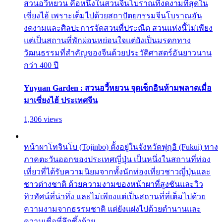
สวนอวี้หยวน คือหนึ่งในสวนจีนโบราณที่งดงามที่สุดใน
เซี่ยงไฮ้ เพราะเต็มไปด้วยสถาปัตยกรรมจีนโบราณอัน
งดงามและศิลปะการจัดสวนที่ประณีต สวนแห่งนี้ไม่เพียง
แต่เป็นสถานที่พักผ่อนหย่อนใจแต่ยังเป็นมรดกทาง
วัฒนธรรมที่สำคัญของจีนด้วยประวัติศาสตร์อันยาวนาน
กว่า 400 ปี
Yuyuan Garden : สวนอวี้หยวน จุดเช็กอินห้ามพลาดเมื่อ
มาเซี่ยงไฮ้ ประเทศจีน
1,306 views
หน้าผาโทจินโบ (Tojinbo) ตั้งอยู่ในจังหวัดฟุกุอิ (Fukui) ทาง
ภาคตะวันออกของประเทศญี่ปุ่น เป็นหนึ่งในสถานที่ท่อง
เที่ยวที่ได้รับความนิยมจากทั้งนักท่องเที่ยวชาวญี่ปุ่นและ
ชาวต่างชาติ ด้วยความงามของหน้าผาที่สูงชันและวิว
ทิวทัศน์ที่น่าทึ่ง และไม่เพียงแต่เป็นสถานที่ที่เต็มไปด้วย
ความงามจากธรรมชาติ แต่ยังแฝงไปด้วยตำนานและ
ความเชื่อที่ลึกซึ้งด้วย