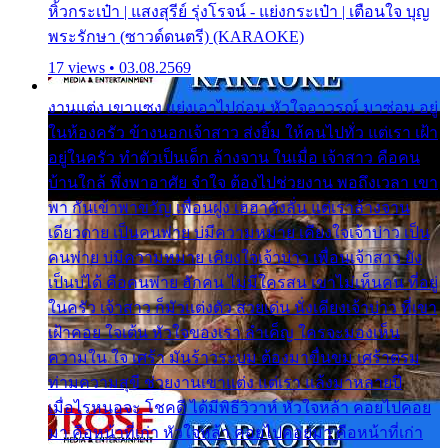
หิ้วกระเป๋า | แสงสุรีย์ รุ่งโรจน์ - แย่งกระเป๋า | เตือนใจ บุญ
พระรักษา (ซาวด์ดนตรี) (KARAOKE)
17 views • 03.08.2569
งานแต่ง เขาแซง แย่งเอาไปก่อน หัวใจอาวรณ์ มาซ่อน อยู่
ในห้องครัว ข้างนอกเจ้าสาว ส่งยิ้ม ให้คนไปทั่ว แต่เรา เฝ้า
อยู่ในครัว ทำตัวเป็นเด็ก ล้างจาน ในเมื่อ เจ้าสาว คือคน
บ้านใกล้ พึ่งพาอาศัย จำใจ ต้องไปช่วยงาน พอถึงเวลา เขา
พา กันเข้าพาขวัญ เพื่อนฝูง เฮฮาดังลั่น แต่เราล้างจาน
เดียวดาย เป็นคนพ่าย บ่มีความหมาย เคียงใจเจ้าบ่าว เป็น
คนพ่าย บ่มีความหมาย เคียงใจเจ้าบ่าว เพื่อนเจ้าสาว ยัง
เป็นบ่ได้ คือคนพ่าย ฮักคน ไม่มีใครสน เขาไม่เห็นคน ที่อยู่
ในครัว เจ้าสาว ก็มัวแต่งตัว สวยเด่น นั่งเคียงเจ้าบ่าว ที่เขา
เฝ้าคอย ใจเต้น หัวใจของเรา ลำเค็ญ ใครจะมองเห็น
ความใน ใจ เศร้า มันร้าวระบม ต้องมาขื่นขม เศร้าตรม
ท่ามความสุขี ช่วยงานเขาแต่ง แต่เรา แล้งมาหลายปี
เมื่อไรหนอจะ โชคดี ได้มีพิธีวิวาห์ หัวใจหล้า คอยไปคอย
มา คือหน้าที่เก่า หัวใจหล้า คอยไปคอยมา คือหน้าที่เก่า