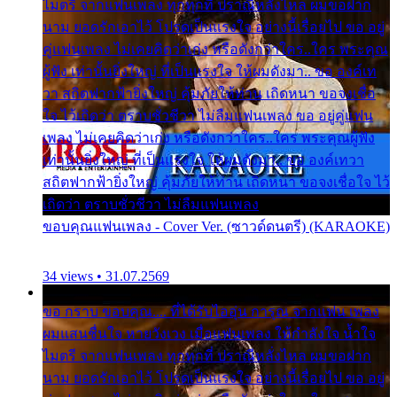
ไมตรี จากแฟนเพลง ทุกทุกที่ ปราณีหลั่งไหล ผมขอฝาก
นาม ยอดรักเอาไว้ โปรดเป็นแรงใจ อย่างนี้เรื่อยไป ขอ อยู่
คู่แฟนเพลง ไม่เคยคิดว่าเก่ง หรือดังกว่าใคร..ใคร พระคุณ
ผู้ฟัง เท่านั้นยิ่งใหญ่ ที่เป็นแรงใจ ให้ผมดังมา.. ขอ องค์เท
วา สถิตฟากฟ้ายิ่งใหญ่ คุ้มภัยให้ท่าน เถิดหนา ขอจงเชื่อ
ใจ ไว้เถิดว่า ตราบชั่วชีวา ไม่ลืมแฟนเพลง ขอ อยู่คู่แฟน
เพลง ไม่เคยคิดว่าเก่ง หรือดังกว่าใคร..ใคร พระคุณผู้ฟัง
เท่านั้นยิ่งใหญ่ ที่เป็นแรงใจ ให้ผมดังมา.. ขอ องค์เทวา
สถิตฟากฟ้ายิ่งใหญ่ คุ้มภัยให้ท่าน เถิดหนา ขอจงเชื่อใจ ไว้
เถิดว่า ตราบชั่วชีวา ไม่ลืมแฟนเพลง
ขอบคุณแฟนเพลง - Cover Ver. (ซาวด์ดนตรี) (KARAOKE)
34 views • 31.07.2569
ขอ กราบ ขอบคุณ.... ที่ได้รับไออุ่น การุณ จากแฟน เพลง
ผมแสนชื่นใจ หายวังเวง เมื่อแฟนเพลง ให้กำลังใจ น้ำใจ
ไมตรี จากแฟนเพลง ทุกทุกที่ ปราณีหลั่งไหล ผมขอฝาก
นาม ยอดรักเอาไว้ โปรดเป็นแรงใจ อย่างนี้เรื่อยไป ขอ อยู่