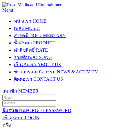
Menu
หน้าแรก
HOME
เพลง
MUSIC
สารคดี
DOCUMENTARY
ซื้อสินค้า
PRODUCT
ค่าลิขสิทธิ์
RATE
รายชื่อเพลง
SONG
เกี่ยวกับเรา
ABOUT US
ข่าวสารและกิจกรรม
NEWS & ACTIVITY
ติดต่อเรา
CONTACT US
สมาชิก
MEMBER
ลืมรหัสผ่าน
FORGOT PASSWORD
เข้าสู่ระบบ
LOGIN
หรือ