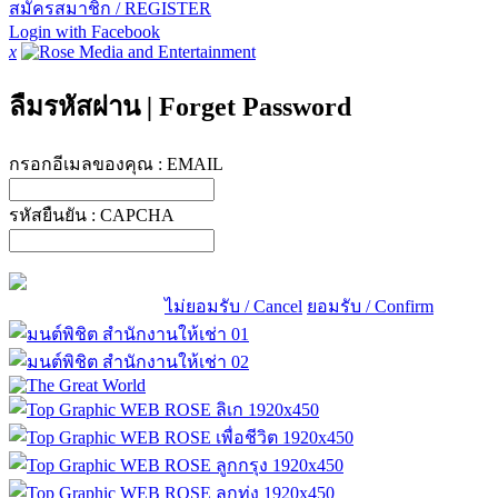
สมัครสมาชิก / REGISTER
Login with Facebook
x
ลืมรหัสผ่าน
|
Forget Password
กรอกอีเมลของคุณ :
EMAIL
รหัสยืนยัน :
CAPCHA
ไม่ยอมรับ / Cancel
ยอมรับ / Confirm