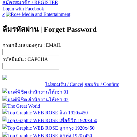
สมัครสมาชิก / REGISTER
Login with Facebook
x
ลืมรหัสผ่าน
|
Forget Password
กรอกอีเมลของคุณ :
EMAIL
รหัสยืนยัน :
CAPCHA
ไม่ยอมรับ / Cancel
ยอมรับ / Confirm